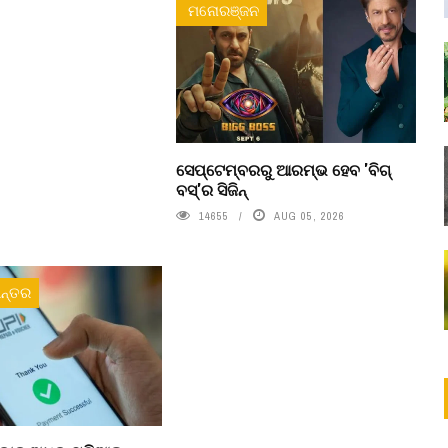
ମନୋରଞ୍ଜନ
ସେପ୍ଟେମ୍ବରରୁ ଆରମ୍ଭ ହେବ 'ବିଗ୍
ବସ୍'ର ସିଜିନ୍
14655
AUG 05, 2026
ନ୍ତର