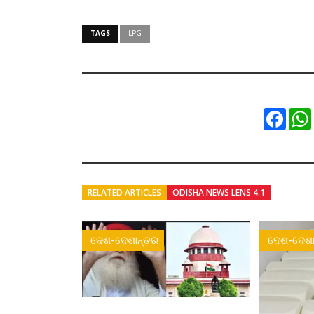
TAGS
LPG
Faceb
RELATED ARTICLES
ODISHA NEWS LENS 4.1
ଦେଶ-ଦେଶାନ୍ତର
ଦେଶ-ଦେଶା