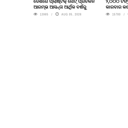
ଦେଶରେ ପ୍ଲାଷ୍ଟିକ୍ ନୋଟ୍‌ ପ୍ରଚଳନ
୨,୦୦୦ ଟଙ୍
ଆରମ୍ଭ ଆସନ୍ତା ଆର୍ଥିକ ବର୍ଷରୁ
କାରବାର କଲ
13965
AUG 05, 2026
15780