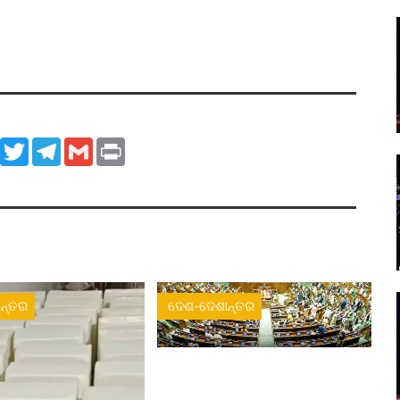
ook
WhatsApp
Twitter
Telegram
Gmail
Print
ନ୍ତର
ଦେଶ-ଦେଶାନ୍ତର