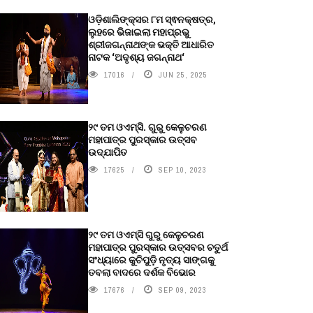
ଓଡ଼ିଶାଲିଙ୍କ୍ସର ୮ମ ସ୍ଵନକ୍ଷତ୍ର,
ଲୁହରେ ଭିଜାଇଲା ମହାପ୍ରଭୁ
ଶ୍ରୀଜଗନ୍ନାଥଙ୍କ ଭକ୍ତି ଆଧାରିତ
ନାଟକ ‘ଅଦୃଶ୍ୟ ଜଗନ୍ନାଥ‘
17016
JUN 25, 2025
୨୯ ତମ ଓଏମ୍‌ସି. ଗୁରୁ କେଳୁଚରଣ
ମହାପାତ୍ର ପୁରସ୍କାର ଉତ୍ସବ
ଉଦ୍‍ଯାପିତ
17625
SEP 10, 2023
୨୯ ତମ ଓଏମ୍‌ସି ଗୁରୁ କେଳୁଚରଣ
ମହାପାତ୍ର ପୁରସ୍କାର ଉତ୍ସବର ଚତୁର୍ଥ
ସଂଧ୍ୟାରେ କୁଚିପୁଡ଼ି ନୃତ୍ୟ ସାଙ୍ଗକୁ
ତବଲା ବାଦରେ ଦର୍ଶକ ବିଭୋର
17676
SEP 09, 2023