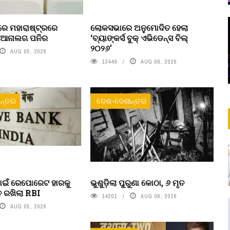
େ ମହାରାଷ୍ଟ୍ରରେ
ଲୋକସଭାରେ ଅନୁମୋଦିତ ହେଲା
ା ଆନାଲଗ ପନିର
‘ବ୍ୟାଙ୍କର୍ସ ବୁକ୍ ଏଭିଡେନ୍ସ ବିଲ୍
୨୦୨୬’
AUG 05, 2026
13449
AUG 06, 2026
ନ୍ତର
ଦେଶ-ଦେଶାନ୍ତର
ପାଇଁ ରେପୋରେଟ ହାରକୁ
ଭୁଶୁଡ଼ିଲା ପୁରୁଣା କୋଠା, ୬ ମୃତ
ିତ ରଖିଲା RBI
14201
AUG 06, 2026
AUG 05, 2026