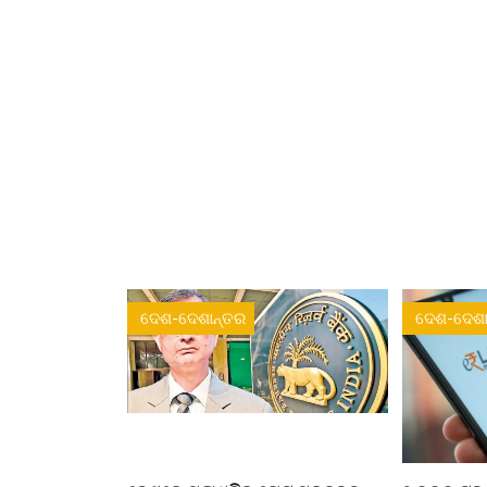
ଦେଶ-ଦେଶାନ୍ତର
ଦେଶ-ଦେଶା