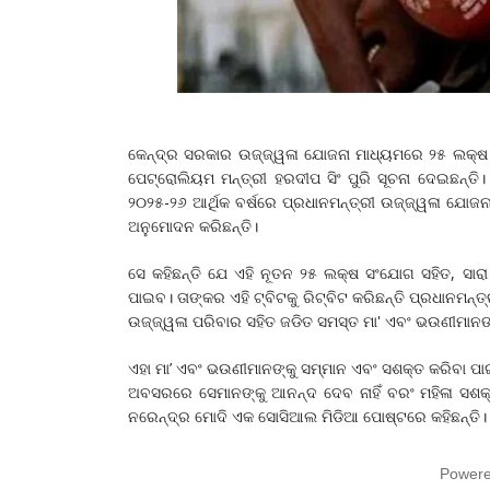
କେନ୍ଦ୍ର ସରକାର ଉଜ୍ଜ୍ୱଳା ଯୋଜନା ମାଧ୍ୟମରେ ୨୫ ଲକ୍ଷ 
ପେଟ୍ରୋଲିୟମ ମନ୍ତ୍ରୀ ହରଦୀପ ସିଂ ପୁରି ସୂଚନା ଦେଇଛନ୍
୨୦୨୫-୨୬ ଆର୍ଥିକ ବର୍ଷରେ ପ୍ରଧାନମନ୍ତ୍ରୀ ଉଜ୍ଜ୍ୱଳା ଯୋ
ଅନୁମୋଦନ କରିଛନ୍ତି।
ସେ କହିଛନ୍ତି ଯେ ଏହି ନୂତନ ୨୫ ଲକ୍ଷ ସଂଯୋଗ ସହିତ, ସାରା
ପାଇବ। ତାଙ୍କର ଏହି ଟ୍ବିଟକୁ ରିଟ୍ବିଟ କରିଛନ୍ତି ପ୍ରଧାନମନ୍
ଉଜ୍ଜ୍ୱଳା ପରିବାର ସହିତ ଜଡିତ ସମସ୍ତ ମା' ଏବଂ ଭଉଣୀମାନଙ୍କ
ଏହା ମା’ ଏବଂ ଭଉଣୀମାନଙ୍କୁ ସମ୍ମାନ ଏବଂ ସଶକ୍ତ କରିବା ପା
ଅବସରରେ ସେମାନଙ୍କୁ ଆନନ୍ଦ ଦେବ ନାହିଁ ବରଂ ମହିଳା ସଶକ
ନରେନ୍ଦ୍ର ମୋଦି ଏକ ସୋସିଆଲ ମିଡିଆ ପୋଷ୍ଟରେ କହିଛନ୍ତି
Power