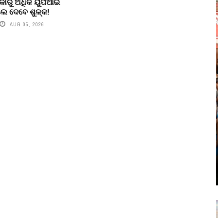
କାରୁ ଅଧିକ ୟୁପିଆଇ
େ ଦେବେ ଶୁଳ୍କ!
AUG 05, 2026