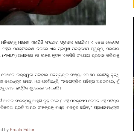
ମହିଳାଙ୍କୁ ମାଗଣା ଏଲପିଜି ସଂଯୋଗ ପ୍ରଦାନ କରାଯିବ। ଏ ନେଇ କେନ୍ଦ୍ର
ତି। ମହିଳା ସଶକ୍ତିକରଣ ଦିଗରେ ଏକ ପ୍ରମୁଖ ପଦକ୍ଷେପ ସ୍ୱରୂପ, ସରକାର
ଜନା (PMUY) ଅଧୀନରେ ୨୫ ଲକ୍ଷ ନୂତନ ଏଲପିଜି ସଂଯୋଗ ପ୍ରଦାନ କରିବାକୁ
 ଦେଶରେ ଉଜ୍ଜ୍ୱଳା ପରିବାର ସଦସ୍ୟଙ୍କ ସଂଖ୍ୟା ୧୦.୬୦ କୋଟିକୁ ବୃଦ୍ଧି
ତ୍ରୀ ନରେନ୍ଦ୍ର ମୋଦୀ। ସେ ଲେଖିଛନ୍ତି, "ନବରାତ୍ରିର ପବିତ୍ର ଅବସରରେ, ମୁଁ
ୁ ମୋର ହାର୍ଦ୍ଦିକ ଶୁଭେଚ୍ଛା ଜଣାଉଛି।
ଇଁ ଆମର ସଂକଳ୍ପକୁ ଆହୁରି ଦୃଢ଼ କରେ।” ଏହି ପଦକ୍ଷେପ କେବଳ ଏହି ପବିତ୍ର
୍ତିକରଣ ପ୍ରତି ଆମର ସଂକଳ୍ପକୁ ମଧ୍ୟ ମଜବୁତ କରିବ," ପ୍ରଧାନମନ୍ତ୍ରୀ
।
ed by
Froala Editor