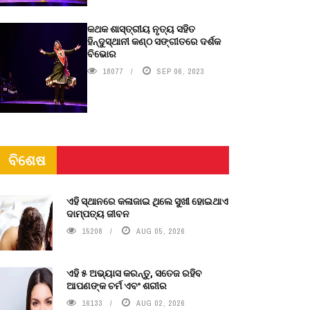
କଥକ ଶାସ୍ତ୍ରୀୟ ନୃତ୍ୟ ସହିତ
ହିନ୍ଦୁସ୍ଥାନୀ କଣ୍ଠ ସଙ୍ଗୀତରେ ଦର୍ଶକ
ବିଭୋର
18077
SEP 06, 2023
ବିଶେଷ
ଏହି ସ୍ଥାନରେ କଳାଜାଇ ଥିଲେ ସୁଖୀ ହୋଇଥାଏ
ଦାମ୍ପତ୍ୟ ଜୀବନ
15208
AUG 05, 2026
ଏହି ୫ ଅଭ୍ୟାସ କରନ୍ତୁ, ସତେଜ ରହିବ
ଆପଣଙ୍କ ଚର୍ମ ଏବଂ ଶରୀର
16133
AUG 02, 2026