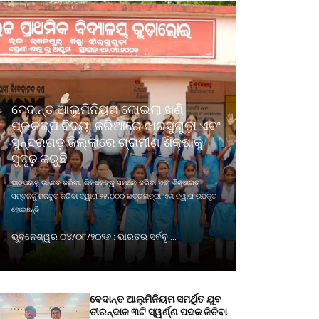
ବେଦାନ୍ତ ଆଲୁମିନିୟମ କୋଇଲା ଖଣି
ପ୍ରକଳ୍ପ ବିଦ୍ୟା ଜରିଆରେ ଝାରସୁଗୁଡ଼ା ଏବଂ
ସୁନ୍ଦରଗଡ଼ ଜିଲ୍ଲାରେ ଗ୍ରାମୀଣ ଶିକ୍ଷାକୁ
ସୁଦୃଢ଼ କରୁଛି
ପାଠପଢାକୁ ଉନ୍ନତ କରିବା, ଶିକ୍ଷକଙ୍କୁ ସମର୍ଥନ କରିବା ଏବଂ ଶିକ୍ଷାଗତ
ସମ୍ବଳକୁ ମଜବୁତ କରିବା ଦ୍ୱାରା ୨୫,୦୦୦ ଛାତ୍ରଛାତ୍ରୀ ଏହା ଦ୍ୱାରା ଉପକୃତ
ହୋଇଛନ୍ତି
ଭୁବନେଶ୍ୱର ୦୪/୦୮/୨୦୨୬ : ଭାରତର ସର୍ବବୃ ...
ବେଦାନ୍ତ ଆଲୁମିନିୟମ ସମର୍ଥିତ ଯୁବ
ତୀରନ୍ଦାଜ ୩ଟି ସ୍ୱର୍ଣ୍ଣ ପଦକ ଜିତିବା