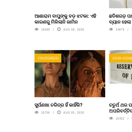
ଆଶାରାମ ବାପୁଙ୍କୁ ବଡ଼ ଝଟକା: ଏହି
ଛତିଶଗଡ଼ ପର
କାରଣରୁ ମିଳିଲାନି ଜାମିନ
ବ୍ୟାନ ହେଲ
15098
AUG 06, 2026
14979
ମନୋରଞ୍ଜନ
ଦେଶ-ଦେଶା
ସୁର୍ପଣଖା ଚରିତ୍ର ହିଁ କାହିଁକି?
ଚତୁର୍ଥ ଥର 
ଅପରିବର୍ତ୍ତ
15706
AUG 05, 2026
15452