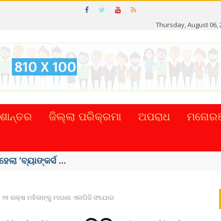
Thursday, August 06, 
ଶାନ୍ତର
ଜିଲ୍ଲା ପରିକ୍ରମା
ଅପରାଧ
ମନୋରଞ
ା ‘ବ୍ୟାଙ୍କର୍ସ ...
୨୫ ଲକ୍ଷ ମହିଳାଙ୍କୁ ମାଗଣା ଏଲପିଜି ସଂଯୋଗ