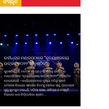
ସଂସ୍କୃତି
ରବୀନ୍ଦ୍ର ମଣ୍ଡପଠାରେ "ନୃତ୍ୟାଞ୍ଜଳୟ
ଉତ୍ସବ-୨୦୨୨" ଅନୁଷ୍ଠିତ
ଭୁବନେଶ୍ୱର, ୧୫/୦୫ (ନି.ପ୍ର.): ସ୍ଥାନୀୟ ରବୀନ୍ଦ୍ର
ମଣ୍ଡପଠାରେ "ନୃତ୍ୟାଞ୍ଜଳୟ ଉତ୍ସବ-୨୦୨୨" ଅନୁଷ୍ଠିତ
ହୋଇଯାଇଛି । କାର୍ଯ୍ୟକ୍ରମରେ ମୁଖ୍ୟ ଅତିଥି ଭାବେ
ଧର୍ମଶାଳା ବିଧାୟକ ସ୍ଵାଧୀନ ହିମାଂଶୁ ଶେଖର ସାହୁ, ପଦ୍ମଶ୍ରୀ
ଗୁରୁ କୁମକୁମ ମହାନ୍ତି, ଓଡ଼ିଆ ଭାଷା, ସାହିତ୍ୟ ଓ ସଂସ୍କୃତି
ବିଭାଗର ଉପ-ନିର୍ଦ୍ଦେଶିକା ଶ୍ରୀମ ...