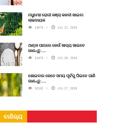
ମଧୁମେହ ରୋଗୀ କଞ୍ଚା କଳଦୀ ଖାଇବା
ଲାଭଦାୟକ
14979
JUL 31, 2026
ଥଣ୍ଡା ପାଗରେ କେଉଁ ଖାଦ୍ୟ ଖାଇବେ
ଜାଣନ୍ତୁ.....
14479
JUL 28, 2026
ଶୋଇବାର କେତେ ସମୟ ପୂର୍ବରୁ ପିଇବେ ପାଣି
ଜାଣନ୍ତୁ.....
16102
JUL 27, 2026
ବାଣିଜ୍ୟ