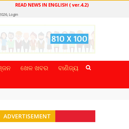
READ NEWS IN ENGLISH ( ver.4.2)
2026,
Login
୍ଜନ
ଖେଳ ଖବର
ବାଣିଜ୍ୟ
ADVERTISEMENT