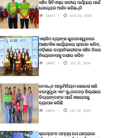
ସହିତ ସିବିଏସ୍ଇ ଜାତୀୟ ପର୍ଯ୍ୟାୟ ପାଇଁ
ଯୋଗ୍ୟତା ଅର୍ଜନ କରିଛନ୍ତି
14434
AUG 01, 2026
ଏକ୍ଜିମ ବ୍ୟାଙ୍କ ଭୁବନେଶ୍ୱରରେ
ଆଞ୍ଚଳିକ କାର୍ଯ୍ୟାଳୟ ସ୍ଥାପନ କରିବ,
ଓଡ଼ିଶାର ରପ୍ତାନିକାରୀଙ୍କ ସହିତ ନିଜର
ନିୟୋଜନତାକୁ ଗଭୀର କରିବ
14603
JUL 31, 2026
ବେଦାନ୍ତ ଆଲୁମିନିୟମ କୋଇଲା ଖଣି
ଝାରସୁଗୁଡା ଏବଂ ସୁନ୍ଦରଗଡ଼ ଜିଲ୍ଲାରେ
ଦିବ୍ୟାଙ୍ଗଙ୍କ ପାଇଁ ସହାୟତାକୁ
ବ୍ୟାପକ କରିଛି
14251
JUL 29, 2026
କ୍ରମ୍ପଟନ ପମ୍ପ୍‌ସ୍‌ ରଥ ଯାତ୍ରାରେ