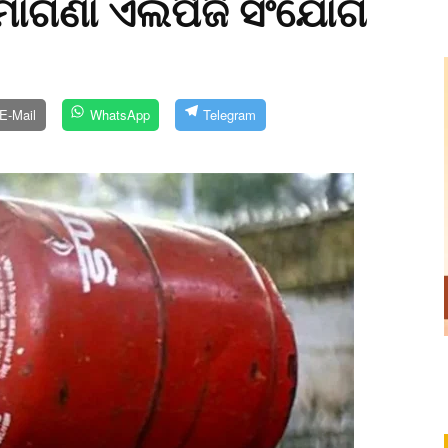
 ମାଗଣା ଏଲପିଜି ସଂଯୋଗ
E-Mail
WhatsApp
Telegram