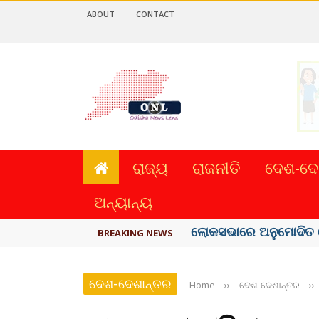
ABOUT
CONTACT
ରାଜ୍ୟ
ରାଜନୀତି
ଦେଶ-ଦେ
ଅନ୍ୟାନ୍ୟ
ଲୋକସଭାରେ ଅନୁମୋଦିତ ହେଲ
BREAKING NEWS
ଦେଶ-ଦେଶାନ୍ତର
Home
››
ଦେଶ-ଦେଶାନ୍ତର
››