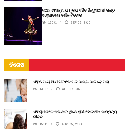
କଥକ ଶାସ୍ତ୍ରୀୟ ନୃତ୍ୟ ସହିତ ହିନ୍ଦୁସ୍ଥାନୀ କଣ୍ଠ
ସଙ୍ଗୀତରେ ଦର୍ଶକ ବିଭୋର
18081
SEP 06, 2023
ବିଶେଷ
ଏହି ଉପାୟ ଆପଣାଇଲେ ଘର ଖାଦ୍ୟ ଖାଇବେ ପିଲା
14108
AUG 07, 2026
ଏହି ସ୍ଥାନରେ କଳାଜାଇ ଥିଲେ ସୁଖୀ ହୋଇଥାଏ ଦାମ୍ପତ୍ୟ
ଜୀବନ
15811
AUG 05, 2026