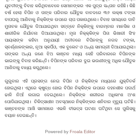
ଯୁବତୀଙ୍କୁ ବିବାହ କରିଥିବାବେଳେ ସେମାନଙ୍କର ଏକ ପୁତ୍ର ସନ୍ତାନ ରହିଛି। କିଛି
ବର୍ଷ ହେଲା ବିପିନ ଓ ତାଙ୍କ ପରିବାର ଯୌତୁକ ବାବଦରେ ୩୬ ଲକ୍ଷ ଟଙ୍କା
ବାପଘରୁ ଆଣିବାକୁ ନିକ୍କିଙ୍କ ଉପରେ ଚାପ ପକାଉଥିଲେ। ବିବାହ ସମୟରେ ଦାବି
ମୁତାବକ ଯୌତୁକ ଦିଆଯାଇଥିବା ସତ୍ତ୍ବେ ନିକ୍କିଙ୍କୁ ବାରମ୍ବାର ମାନସିକ ଓ
ଶାରୀରିକ ନିର୍ଯାତନା ଦିଆଯାଉଥିଲା। ମୃତା ନିକ୍କ୍କିଙ୍କ ପିତା ଭିଖାରୀ ସିଂହ
ପାୟଲାଙ୍କ କହିବା ଅନୁଯାୟୀ ଅତୀତରେ ବିପିନଙ୍କୁ ନଗଦ ଟଙ୍କା,
ସ୍ବର୍ଣ୍ଣାଳଙ୍କାର, ନୂଆ ସ୍କର୍ପିଓ, ଏକ ବୁଲେଟ ଓ ଅନ୍ୟ ସାମଗ୍ରୀ ଦିଆଯାଇଥିଲା।
ତାଙ୍କର ଅନ୍ୟ ଜଣେ ଝିଅ କାଞ୍ଚନ ମଧ୍ୟ ସେହି ପରିବାରରେ ବିପିନଙ୍କ
ଭାଇଙ୍କୁ ବିବାହ କରିଛନ୍ତି। ବିପିନଙ୍କ ପରିବାର ଦୁଇ ଭଉଣୀଙ୍କୁ ଅଧିକ ଯୌତୁକ
ଆଣିବାକୁ ବାଧ୍ୟ କରୁଥିଲେ।
ଗୁରୁବାର ଏହି ପ୍ରସଙ୍ଗ ନେଇ ବିପିନ ଓ ନିକ୍କିଙ୍କ ମଧ୍ୟରେ ଯୁକ୍ତିତର୍କ
ହୋଇଥିଲା। ଏଥିରେ କ୍ଷୁବ୍ଧ ହୋଇ ବିପିନ ନିକ୍କିଙ୍କ ଉପରେ ଦହନଶୀଳ ପଦାର୍ଥ
ଢାଳି ନିଆଁ ଲଗାଇ ଦେଇଥିଲେ। ନିକ୍କିଙ୍କ ଶରୀରର ଅଧିକାଂଶ ଅଂଶ
ପୋଡିଯାଇଥିଲା। ଚିକିତ୍ସାଧୀନ ଅବସ୍ଥାରେ ନିକ୍କିଙ୍କର ଶନିବାର ମୃତ୍ୟୁ ଘଟିଛି।
କାଞ୍ଚନଙ୍କ ଆଖି ସାମନାରେ ଏଭଳି ବୀଭତ୍ସ ଘଟଣା ଘଟିଥିବା ସେ ପୁଲିସକୁ
ବୟାନ ଦେଇଛନ୍ତି।
Powered by
Froala Editor