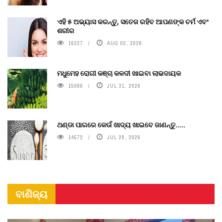
ଏହି ୫ ଅଭ୍ୟାସ କରନ୍ତୁ, ସତେଜ ରହିବ ଆପଣଙ୍କ ଚର୍ମ ଏବଂ
ଶରୀର
16227
AUG 02, 2026
ମଧୁମେହ ରୋଗୀ କଞ୍ଚା କଳଦୀ ଖାଇବା ଲାଭଦାୟକ
15080
JUL 31, 2026
ଥଣ୍ଡା ପାଗରେ କେଉଁ ଖାଦ୍ୟ ଖାଇବେ ଜାଣନ୍ତୁ.....
14572
JUL 28, 2026
ବାଣିଜ୍ୟ