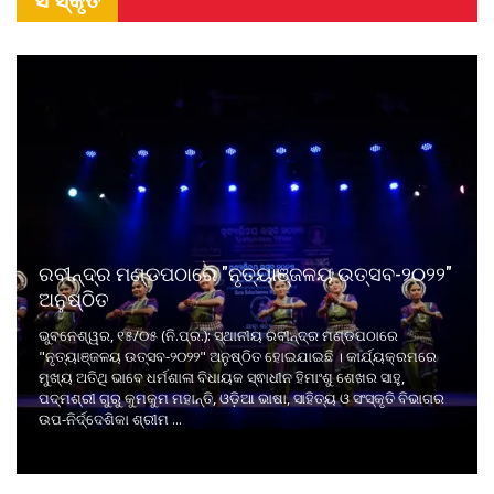
ରବୀନ୍ଦ୍ର ମଣ୍ଡପଠାରେ "ନୃତ୍ୟାଞ୍ଜଳୟ ଉତ୍ସବ-୨୦୨୨"
ଅନୁଷ୍ଠିତ
ଭୁବନେଶ୍ୱର, ୧୫/୦୫ (ନି.ପ୍ର.): ସ୍ଥାନୀୟ ରବୀନ୍ଦ୍ର ମଣ୍ଡପଠାରେ
"ନୃତ୍ୟାଞ୍ଜଳୟ ଉତ୍ସବ-୨୦୨୨" ଅନୁଷ୍ଠିତ ହୋଇଯାଇଛି । କାର୍ଯ୍ୟକ୍ରମରେ
ମୁଖ୍ୟ ଅତିଥି ଭାବେ ଧର୍ମଶାଳା ବିଧାୟକ ସ୍ଵାଧୀନ ହିମାଂଶୁ ଶେଖର ସାହୁ,
ପଦ୍ମଶ୍ରୀ ଗୁରୁ କୁମକୁମ ମହାନ୍ତି, ଓଡ଼ିଆ ଭାଷା, ସାହିତ୍ୟ ଓ ସଂସ୍କୃତି ବିଭାଗର
ଉପ-ନିର୍ଦ୍ଦେଶିକା ଶ୍ରୀମ ...