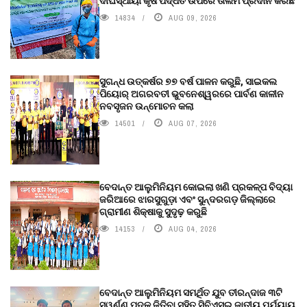
ଦୀର୍ଘସ୍ଥାୟୀ କୃଷି ପଦ୍ଧତି ଉପରେ ତାଲିମ ପ୍ରଦାନ କରିଛି
14834
AUG 09, 2026
ସୁଗନ୍ଧ ଉତ୍କର୍ଷର ୭୭ ବର୍ଷ ପାଳନ କରୁଛି, ସାଇକଲ
ପିୟୋର୍‌ ଅଗରବତୀ ଭୁବନେଶ୍ୱରରେ ପାର୍ବଣ କାଳୀନ
ନବସୃଜନ ଉନ୍ମୋଚନ କଲା
14501
AUG 07, 2026
ବେଦାନ୍ତ ଆଲୁମିନିୟମ କୋଇଲା ଖଣି ପ୍ରକଳ୍ପ ବିଦ୍ୟା
ଜରିଆରେ ଝାରସୁଗୁଡ଼ା ଏବଂ ସୁନ୍ଦରଗଡ଼ ଜିଲ୍ଲାରେ
ଗ୍ରାମୀଣ ଶିକ୍ଷାକୁ ସୁଦୃଢ଼ କରୁଛି
14153
AUG 04, 2026
ବେଦାନ୍ତ ଆଲୁମିନିୟମ ସମର୍ଥିତ ଯୁବ ତୀରନ୍ଦାଜ ୩ଟି
ସ୍ୱର୍ଣ୍ଣ ପଦକ ଜିତିବା ସହିତ ସିବିଏସ୍ଇ ଜାତୀୟ ପର୍ଯ୍ୟାୟ