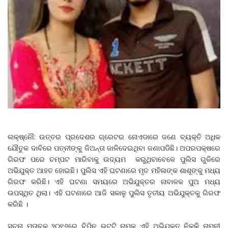
ଲକ୍ଷ୍ନୌ: ଉତ୍ତର ପ୍ରଦେଶର ଗ୍ରେଟର ନୋଏଡାରେ ଜଣେ ବ୍ୟକ୍ତି ଅଧିକ
ଯୌତୁକ ଦାବିରେ ପତ୍ନୀଙ୍କୁ ଜିଅନ୍ତା ଜାଳିଦେଇଥିବା ଜଣାପଡିଛି। ଅପରପକ୍ଷରେ
ଗିରଫ ପରେ ଚମ୍ପଟ ମାରିବାକୁ ଉଦ୍ୟମ କରୁଥିବାବେଳେ ପୁଲିସ ଗୁଳିରେ
ଅଭିଯୁକ୍ତ ଆହତ ହୋଇଛି। ପୁଲିସ ଏହି ଘଟଣାରେ ମୃତ ମହିଳାଙ୍କ ଶାଶୂଙ୍କୁ ମଧ୍ୟ
ଗିରଫ କରିଛି। ଏହି ଘଟଣା ସମୟରେ ଅଭିଯୁକ୍ତର ନାବାଳକ ପୁଅ ମଧ୍ୟ
ଉପସ୍ଥିତ ଥିଲା। ଏହି ଘଟଣାରେ ଆଜି ସକାଳୁ ପୁଲିସ ତୃତୀୟ ଅଭିଯୁକ୍ତକୁ ଗିରଫ
କରିଛି ।
ସୂଚନା ମୁତାବକ ୨୦୧୬ରେ ବିପିନ ଭଟ୍ଟି ନାମକ ଏହି ଅଭିଯୁକ୍ତ ନିକ୍କି ନାମ୍ନୀ