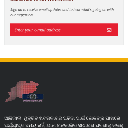
Sign up to receive email updates and to hear what's going on with
our magazine!
ଆଜିକାଲି, ମୁଦ୍ରିତ ଖବରକାଗଜ ପଢିବା ପାଇଁ ଲୋକଙ୍କ ପାଖରେ
ପର୍ଯ୍ୟାପ୍ତ ସମୟ ନାହିଁ, ଯାହା ଗତକାଲିର ସାଧାରଣ ଘଟଣାକୁ କଭର୍