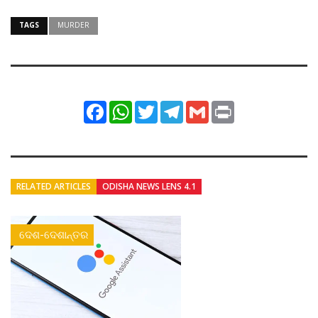
TAGS
MURDER
Facebook
WhatsApp
Twitter
Telegram
Gmail
Print
RELATED ARTICLES
ODISHA NEWS LENS 4.1
ଦେଶ-ଦେଶାନ୍ତର