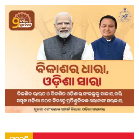
ସଂସ୍କୃତି