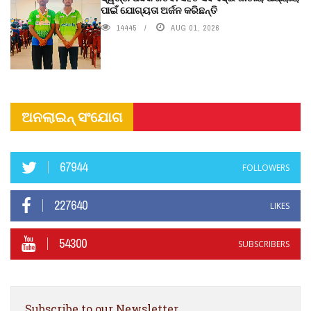
ପାଇଁ ଯୋଗ୍ୟତା ଅର୍ଜନ କରିଛନ୍ତି
14445
AUG 01, 2026
ଅନଲାଇନ୍ ସଂଯୋଗ
67944
FOLLOWERS
227640
LIKES
54300
SUBSCRIBERS
Subscribe to our Newsletter