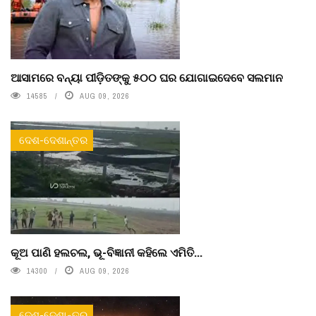
ଆସାମରେ ବନ୍ୟା ପୀଡ଼ିତଙ୍କୁ ୫୦୦ ଘର ଯୋଗାଇଦେବେ ସଲମାନ
14585
AUG 09, 2026
ଦେଶ-ଦେଶାନ୍ତର
କୂଅ ପାଣି ହଲଚଲ, ଭୂ-ବିଜ୍ଞାନୀ କହିଲେ ଏମିତି...
14300
AUG 09, 2026
ଦେଶ-ଦେଶାନ୍ତର