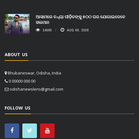
ଆସାମରେ ବନ୍ୟା ପୀଡ଼ିତଙ୍କୁ ୫୦୦ ଘର ଯୋଗାଇଦେବେ
ସଲମାନ
14585
AUG 09, 2026
ABOUT US
Bhubaneswar, Odisha, India
0 00000 000 00
odishanewslens@gmail.com
FOLLOW US