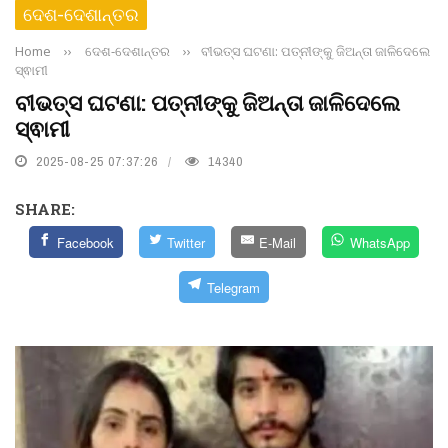
ଦେଶ-ଦେଶାନ୍ତର
Home
››
ଦେଶ-ଦେଶାନ୍ତର
››
ବୀଭତ୍ସ ଘଟଣା: ପତ୍ନୀଙ୍କୁ ଜିଅନ୍ତା ଜାଳିଦେଲେ
ସ୍ଵାମୀ
ବୀଭତ୍ସ ଘଟଣା: ପତ୍ନୀଙ୍କୁ ଜିଅନ୍ତା ଜାଳିଦେଲେ
ସ୍ଵାମୀ
2025-08-25 07:37:26
14340
SHARE:
Facebook
Twitter
E-Mail
WhatsApp
Telegram