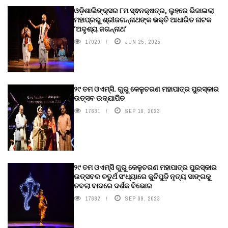
ଓଡ଼ିଶାଲିଙ୍କ୍ସର ୮ମ ସ୍ଵନକ୍ଷତ୍ର, ଲୁହରେ ଭିଜାଇଲା
ମହାପ୍ରଭୁ ଶ୍ରୀଜଗନ୍ନାଥଙ୍କ ଭକ୍ତି ଆଧାରିତ ନାଟକ
‘ଅଦୃଶ୍ୟ ଜଗନ୍ନାଥ‘
17020
JUN 25, 2025
୨୯ ତମ ଓଏମ୍‌ସି. ଗୁରୁ କେଳୁଚରଣ ମହାପାତ୍ର ପୁରସ୍କାର
ଉତ୍ସବ ଉଦ୍‍ଯାପିତ
17631
SEP 10, 2023
୨୯ ତମ ଓଏମ୍‌ସି ଗୁରୁ କେଳୁଚରଣ ମହାପାତ୍ର ପୁରସ୍କାର
ଉତ୍ସବର ଚତୁର୍ଥ ସଂଧ୍ୟାରେ କୁଚିପୁଡ଼ି ନୃତ୍ୟ ସାଙ୍ଗକୁ
ତବଲା ବାଦରେ ଦର୍ଶକ ବିଭୋର
17682
SEP 09, 2023