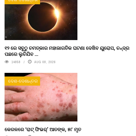
୧୨ ରେ ସବୁଠୁ ଚମତ୍କାର ମହାଜାଗତିକ ଘଟଣା ଦେଖିବ ୟୁରୋପ, ଚନ୍ଦ୍ର
ପଛରେ ଲୁଚିଯିବ ...
14858
AUG 08, 2026
ଦେଶ-ଦେଶାନ୍ତର
କେରଳରେ ‘ରାଟ୍ ଫିଭର୍’ ଆତଙ୍କ, ୫୮ ମୃତ