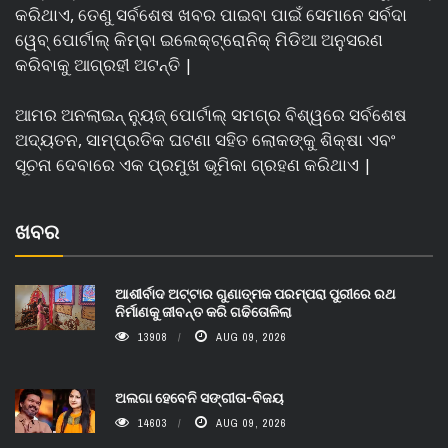
କରିଥାଏ, ତେଣୁ ସର୍ବଶେଷ ଖବର ପାଇବା ପାଇଁ ସେମାନେ ସର୍ବଦା
ୱେବ୍ ପୋର୍ଟାଲ୍ କିମ୍ବା ଇଲେକ୍ଟ୍ରୋନିକ୍ ମିଡିଆ ଅନୁସରଣ
କରିବାକୁ ଆଗ୍ରହୀ ଅଟନ୍ତି |
ଆମର ଅନଲାଇନ୍ ନ୍ୟୁଜ୍ ପୋର୍ଟାଲ୍ ସମଗ୍ର ବିଶ୍ୱରେ ସର୍ବଶେଷ
ଅଦ୍ୟତନ, ସାମ୍ପ୍ରତିକ ଘଟଣା ସହିତ ଲୋକଙ୍କୁ ଶିକ୍ଷା ଏବଂ
ସୂଚନା ଦେବାରେ ଏକ ପ୍ରମୁଖ ଭୂମିକା ଗ୍ରହଣ କରିଥାଏ |
ଖବର
ଆଶୀର୍ବାଦ ଅଟ୍ଟାର ଗୁଣାତ୍ମକ ପରମ୍ପରା ପୁରୀରେ ରଥ
ନିର୍ମାଣକୁ ଜୀବନ୍ତ କରି ଗଢିତୋଳିଲା
13908
AUG 09, 2026
ଅଲଗା ହେବେନି ସଙ୍ଗୀତା-ବିଜୟ
14603
AUG 09, 2026