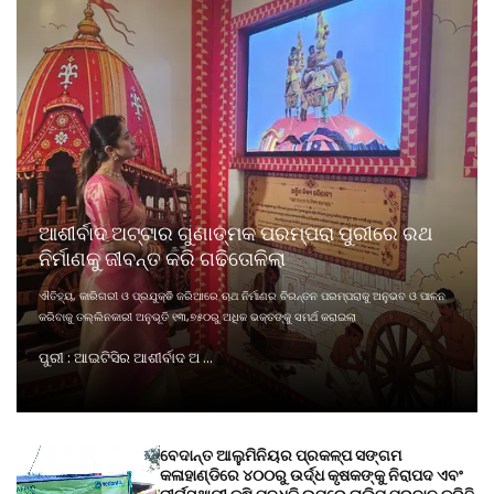
ଆଶୀର୍ବାଦ ଅଟ୍ଟାର ଗୁଣାତ୍ମକ ପରମ୍ପରା ପୁରୀରେ ରଥ
ନିର୍ମାଣକୁ ଜୀବନ୍ତ କରି ଗଢିତୋଳିଲା
ଐତିହ୍ୟ, କାରିଗରୀ ଓ ପ୍ରଯୁକ୍ତି ଜରିଆରେ ଋଥ ନିର୍ମାଣର ଚିରନ୍ତନ ପରମ୍ପରାକୁ ଅନୁଭବ ଓ ପାଳନ
କରିବାକୁ ତଲ୍ଲିନକାରୀ ଅନୁଭୂତି ୧୩,୭୫୦ରୁ ଅଧିକ ଭକ୍ତଙ୍କୁ ସମର୍ଥ କରାଇଲା
ପୁରୀ : ଆଇଟିସିର ଆଶୀର୍ବାଦ ଅ ...
ବେଦାନ୍ତ ଆଲୁମିନିୟର ପ୍ରକଳ୍ପ ସଙ୍ଗମ
କଳାହାଣ୍ଡିରେ ୪୦୦ରୁ ଉର୍ଦ୍ଧ କୃଷକଙ୍କୁ ନିରାପଦ ଏବଂ