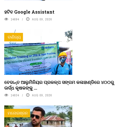
ହଟିବ Google Assistant
14694
AUG 09, 2026
ବାଣିଜ୍ୟ
ବେଦାନ୍ତ ଆଲୁମିନିୟର ପ୍ରକଳ୍ପ ସଙ୍ଗମ କଳାହାଣ୍ଡିରେ ୪୦୦ରୁ
ଉର୍ଦ୍ଧ କୃଷକଙ୍କୁ ...
14834
AUG 09, 2026
ମନୋରଞ୍ଜନ