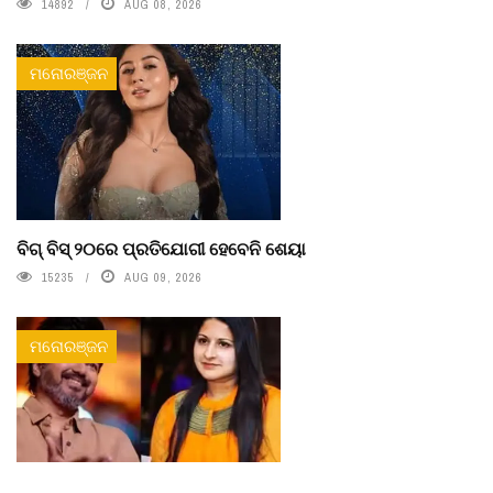
14892
AUG 08, 2026
ମନୋରଞ୍ଜନ
ବିଗ୍ ବିସ୍ ୨୦ରେ ପ୍ରତିଯୋଗୀ ହେବେନି ଶେୟା
15235
AUG 09, 2026
ମନୋରଞ୍ଜନ