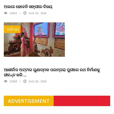
ଅଲଗା ହେବେନି ସଙ୍ଗୀତା-ବିଜୟ
14603
AUG 09, 2026
ବାଣିଜ୍ୟ
ଆଶୀର୍ବାଦ ଅଟ୍ଟାର ଗୁଣାତ୍ମକ ପରମ୍ପରା ପୁରୀରେ ରଥ ନିର୍ମାଣକୁ
ଜୀବନ୍ତ କରି ...
13908
AUG 09, 2026
ADVERTISEMENT