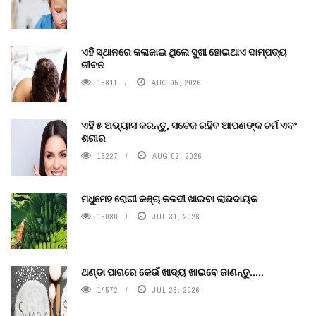
ଏହି ସ୍ଥାନରେ କଳାଜାଇ ଥିଲେ ସୁଖୀ ହୋଇଥାଏ ଦାମ୍ପତ୍ୟ
ଜୀବନ
15811
AUG 05, 2026
ଏହି ୫ ଅଭ୍ୟାସ କରନ୍ତୁ, ସତେଜ ରହିବ ଆପଣଙ୍କ ଚର୍ମ ଏବଂ
ଶରୀର
16227
AUG 02, 2026
ମଧୁମେହ ରୋଗୀ କଞ୍ଚା କଳଦୀ ଖାଇବା ଲାଭଦାୟକ
15080
JUL 31, 2026
ଥଣ୍ଡା ପାଗରେ କେଉଁ ଖାଦ୍ୟ ଖାଇବେ ଜାଣନ୍ତୁ.....
14572
JUL 28, 2026