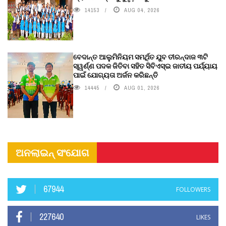
14153
AUG 04, 2026
ବେଦାନ୍ତ ଆଲୁମିନିୟମ ସମର୍ଥିତ ଯୁବ ତୀରନ୍ଦାଜ ୩ଟି
ସ୍ୱର୍ଣ୍ଣ ପଦକ ଜିତିବା ସହିତ ସିବିଏସ୍ଇ ଜାତୀୟ ପର୍ଯ୍ୟାୟ
ପାଇଁ ଯୋଗ୍ୟତା ଅର୍ଜନ କରିଛନ୍ତି
14445
AUG 01, 2026
ଅନଲାଇନ୍ ସଂଯୋଗ
67944
FOLLOWERS
227640
LIKES