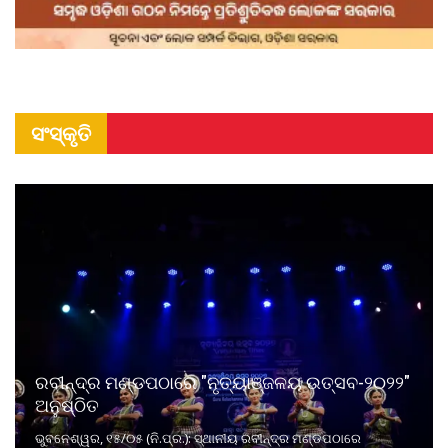
ସଂସ୍କୃତି
ରବୀନ୍ଦ୍ର ମଣ୍ଡପଠାରେ "ନୃତ୍ୟାଞ୍ଜଳୟ ଉତ୍ସବ-୨୦୨୨"
ଅନୁଷ୍ଠିତ
ଭୁବନେଶ୍ୱର, ୧୫/୦୫ (ନି.ପ୍ର.): ସ୍ଥାନୀୟ ରବୀନ୍ଦ୍ର ମଣ୍ଡପଠାରେ