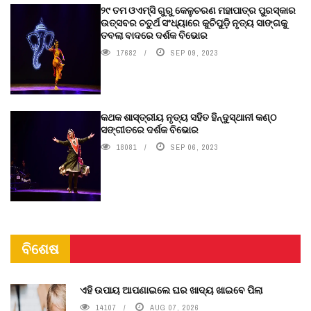
୨୯ ତମ ଓଏମ୍‌ସି ଗୁରୁ କେଳୁଚରଣ ମହାପାତ୍ର ପୁରସ୍କାର
ଉତ୍ସବର ଚତୁର୍ଥ ସଂଧ୍ୟାରେ କୁଚିପୁଡ଼ି ନୃତ୍ୟ ସାଙ୍ଗକୁ
ତବଲା ବାଦରେ ଦର୍ଶକ ବିଭୋର
17682
SEP 09, 2023
କଥକ ଶାସ୍ତ୍ରୀୟ ନୃତ୍ୟ ସହିତ ହିନ୍ଦୁସ୍ଥାନୀ କଣ୍ଠ
ସଙ୍ଗୀତରେ ଦର୍ଶକ ବିଭୋର
18081
SEP 06, 2023
ବିଶେଷ
ଏହି ଉପାୟ ଆପଣାଇଲେ ଘର ଖାଦ୍ୟ ଖାଇବେ ପିଲା
14107
AUG 07, 2026