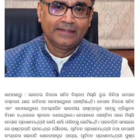
କାଠମାଣ୍ଡୁ : ଭାରତର ବିଦେଶ ସଚିବ ବିକ୍ରମ ମିସ୍ରି ଦୁଇ ଦିନିଆ ନେପାଳ
ଗସ୍ତରେ ଯାଇ ରବିବାର କାଠମାଣ୍ଡୁରେ ପହଞ୍ଚିଛନ୍ତି। ନେପାଳ ବିଦେଶ ସଚିବ
ଏବଂ କାଠମାଣ୍ଡୁରେ ଅବସ୍ଥାପିତ ଭାରତୀୟ ରାଷ୍ଟ୍ରଦୂତ ତାଙ୍କୁ ତ୍ରିଭୁବନ
ବିମାନ ବନ୍ଦରରେ ସ୍ବାଗତ ଜଣାଇଥିଲେ। ନେପାଳରେ ପହଞ୍ଚିବା ପରେ ମିସ୍ରି
ନେପାଳ ପ୍ରଧାନମନ୍ତ୍ରୀ କେପି ଶର୍ମା ଓଲିଙ୍କୁ ଭେଟିଛନ୍ତି। ପରବର୍ତ୍ତୀ ସମୟରେ
ସେ ରାଷ୍ଟ୍ରପତି ରାମଚନ୍ଦ୍ର ପୌଡେଲ, ପୂର୍ବତନ ପ୍ରଧାନମନ୍ତ୍ରୀ ତଥା ନେପାଳୀ
କଂଗ୍ରେସ ସଭାପତି ଶେରବାହାଦୂର ଥାପ୍ପା, ପୂର୍ବତନ ପ୍ରଧାନମନ୍ତ୍ରୀ ପୁଷ୍ପ