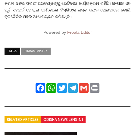
କମଲ ଦହଲ ଓରଫ ପ୍ରଚଣ୍ଡଙ୍କୁ ଭେଟିବାର କାର୍ଯ୍ୟକ୍ରମ ରହିଛି। ନେପାଳ ସହ
ପୂର୍ବ ସମ୍ପର୍କ ଫେରାଇ ଆଣିବାରେ ମିସ୍ରିଙ୍କ ଗସ୍ତ ସଫଳ ହୋଇପାରେ ବୋଲି
କୂଟନୈତିିକ ମହଲ ଆଶାବ୍ୟକ୍ତ କରିଛନ୍ତି।
Powered by
Froala Editor
TAGS
BIKRAM MISTRY
Facebook
WhatsApp
Twitter
Telegram
Gmail
Print
RELATED ARTICLES
ODISHA NEWS LENS 4.1