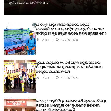
ପୁରୀ : ଆଇଟିସିର ଆଶୀର୍ବାଦ ଅ ...
ବେଦାନ୍ତ ଆଲୁମିନିୟର ପ୍ରକଳ୍ପ ସଙ୍ଗମ
କଳାହାଣ୍ଡିରେ ୪୦୦ରୁ ଉର୍ଦ୍ଧ କୃଷକଙ୍କୁ ନିରାପଦ ଏବଂ
ଦୀର୍ଘସ୍ଥାୟୀ କୃଷି ପଦ୍ଧତି ଉପରେ ତାଲିମ ପ୍ରଦାନ କରିଛି
14833
AUG 09, 2026
ସୁଗନ୍ଧ ଉତ୍କର୍ଷର ୭୭ ବର୍ଷ ପାଳନ କରୁଛି, ସାଇକଲ
ପିୟୋର୍‌ ଅଗରବତୀ ଭୁବନେଶ୍ୱରରେ ପାର୍ବଣ କାଳୀନ
ନବସୃଜନ ଉନ୍ମୋଚନ କଲା
14500
AUG 07, 2026
ବେଦାନ୍ତ ଆଲୁମିନିୟମ କୋଇଲା ଖଣି ପ୍ରକଳ୍ପ ବିଦ୍ୟା
ଜରିଆରେ ଝାରସୁଗୁଡ଼ା ଏବଂ ସୁନ୍ଦରଗଡ଼ ଜିଲ୍ଲାରେ
ଗ୍ରାମୀଣ ଶିକ୍ଷାକୁ ସୁଦୃଢ଼ କରୁଛି