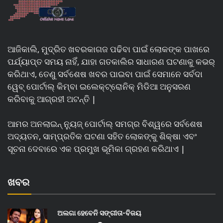
ଆଜିକାଲି, ମୁଦ୍ରିତ ଖବରକାଗଜ ପଢିବା ପାଇଁ ଲୋକଙ୍କ ପାଖରେ
ପର୍ଯ୍ୟାପ୍ତ ସମୟ ନାହିଁ, ଯାହା ଗତକାଲିର ସାଧାରଣ ଘଟଣାକୁ କଭର୍
କରିଥାଏ, ତେଣୁ ସର୍ବଶେଷ ଖବର ପାଇବା ପାଇଁ ସେମାନେ ସର୍ବଦା
ୱେବ୍ ପୋର୍ଟାଲ୍ କିମ୍ବା ଇଲେକ୍ଟ୍ରୋନିକ୍ ମିଡିଆ ଅନୁସରଣ
କରିବାକୁ ଆଗ୍ରହୀ ଅଟନ୍ତି |
ଆମର ଅନଲାଇନ୍ ନ୍ୟୁଜ୍ ପୋର୍ଟାଲ୍ ସମଗ୍ର ବିଶ୍ୱରେ ସର୍ବଶେଷ
ଅଦ୍ୟତନ, ସାମ୍ପ୍ରତିକ ଘଟଣା ସହିତ ଲୋକଙ୍କୁ ଶିକ୍ଷା ଏବଂ
ସୂଚନା ଦେବାରେ ଏକ ପ୍ରମୁଖ ଭୂମିକା ଗ୍ରହଣ କରିଥାଏ |
ଖବର
ଅଲଗା ହେବେନି ସଙ୍ଗୀତା-ବିଜୟ