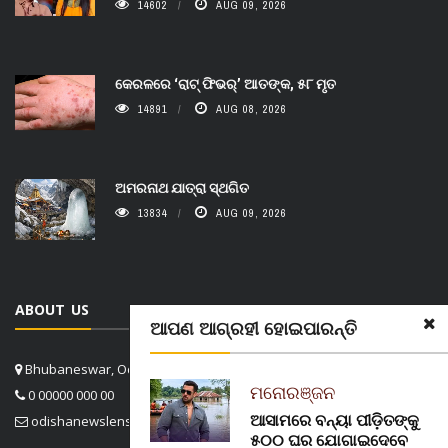
14602
AUG 09, 2026
କେରଳରେ ‘ରାଟ୍ ଫିଭର୍’ ଆତଙ୍କ, ୫୮ ମୃତ
14891
AUG 08, 2026
ଅମରନାଥ ଯାତ୍ରା ସ୍ଥଗିତ
13834
AUG 09, 2026
ABOUT US
ଆପଣ ଆଗ୍ରହୀ ହୋଇପାରନ୍ତି
Bhubaneswar, Odisha, India
ମନୋରଞ୍ଜନ
0 00000 000 00
ଆସାମରେ ବନ୍ୟା ପୀଡ଼ିତଙ୍କୁ
odishanewslens@gmail.com
୫୦୦ ଘର ଯୋଗାଇଦେବେ