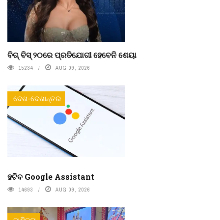
ବିଗ୍ ବିସ୍ ୨୦ରେ ପ୍ରତିଯୋଗୀ ହେବେନି ଶେୟା
15234
AUG 09, 2026
ଦେଶ-ଦେଶାନ୍ତର
ହଟିବ Google Assistant
14693
AUG 09, 2026