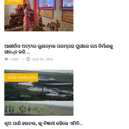
ବାଣିଜ୍ୟ
ଆଶୀର୍ବାଦ ଅଟ୍ଟାର ଗୁଣାତ୍ମକ ପରମ୍ପରା ପୁରୀରେ ରଥ ନିର୍ମାଣକୁ
ଜୀବନ୍ତ କରି ...
13907
AUG 09, 2026
ଦେଶ-ଦେଶାନ୍ତର
କୂଅ ପାଣି ହଲଚଲ, ଭୂ-ବିଜ୍ଞାନୀ କହିଲେ ଏମିତି...