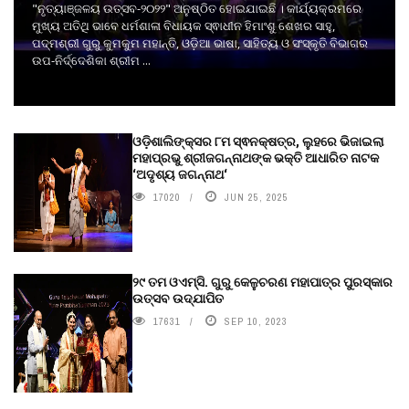
"ନୃତ୍ୟାଞ୍ଜଳୟ ଉତ୍ସବ-୨୦୨୨" ଅନୁଷ୍ଠିତ ହୋଇଯାଇଛି । କାର୍ଯ୍ୟକ୍ରମରେ
ମୁଖ୍ୟ ଅତିଥି ଭାବେ ଧର୍ମଶାଳା ବିଧାୟକ ସ୍ଵାଧୀନ ହିମାଂଶୁ ଶେଖର ସାହୁ,
ପଦ୍ମଶ୍ରୀ ଗୁରୁ କୁମକୁମ ମହାନ୍ତି, ଓଡ଼ିଆ ଭାଷା, ସାହିତ୍ୟ ଓ ସଂସ୍କୃତି ବିଭାଗର
ଉପ-ନିର୍ଦ୍ଦେଶିକା ଶ୍ରୀମ ...
ଓଡ଼ିଶାଲିଙ୍କ୍ସର ୮ମ ସ୍ଵନକ୍ଷତ୍ର, ଲୁହରେ ଭିଜାଇଲା
ମହାପ୍ରଭୁ ଶ୍ରୀଜଗନ୍ନାଥଙ୍କ ଭକ୍ତି ଆଧାରିତ ନାଟକ
‘ଅଦୃଶ୍ୟ ଜଗନ୍ନାଥ‘
17020
JUN 25, 2025
୨୯ ତମ ଓଏମ୍‌ସି. ଗୁରୁ କେଳୁଚରଣ ମହାପାତ୍ର ପୁରସ୍କାର
ଉତ୍ସବ ଉଦ୍‍ଯାପିତ
17631
SEP 10, 2023