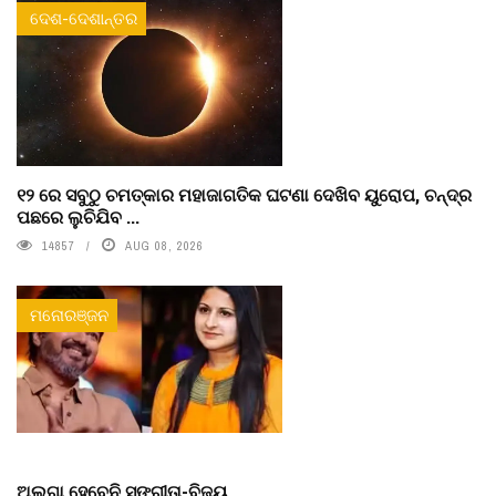
ଦେଶ-ଦେଶାନ୍ତର
୧୨ ରେ ସବୁଠୁ ଚମତ୍କାର ମହାଜାଗତିକ ଘଟଣା ଦେଖିବ ୟୁରୋପ, ଚନ୍ଦ୍ର
ପଛରେ ଲୁଚିଯିବ ...
14857
AUG 08, 2026
ମନୋରଞ୍ଜନ
ଅଲଗା ହେବେନି ସଙ୍ଗୀତା-ବିଜୟ