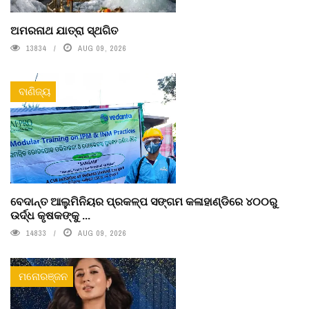
ଅମରନାଥ ଯାତ୍ରା ସ୍ଥଗିତ
13834
AUG 09, 2026
ବାଣିଜ୍ୟ
ବେଦାନ୍ତ ଆଲୁମିନିୟର ପ୍ରକଳ୍ପ ସଙ୍ଗମ କଳାହାଣ୍ଡିରେ ୪୦୦ରୁ
ଉର୍ଦ୍ଧ କୃଷକଙ୍କୁ ...
14833
AUG 09, 2026
ମନୋରଞ୍ଜନ