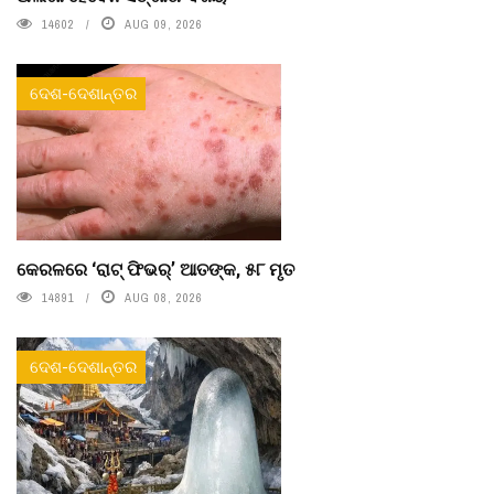
14602
AUG 09, 2026
ଦେଶ-ଦେଶାନ୍ତର
କେରଳରେ ‘ରାଟ୍ ଫିଭର୍’ ଆତଙ୍କ, ୫୮ ମୃତ
14891
AUG 08, 2026
ଦେଶ-ଦେଶାନ୍ତର