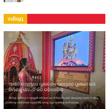
ବାଣିଜ୍ୟ
ଆଶୀର୍ବାଦ ଅଟ୍ଟାର ଗୁଣାତ୍ମକ ପରମ୍ପରା ପୁରୀରେ ରଥ
ନିର୍ମାଣକୁ ଜୀବନ୍ତ କରି ଗଢିତୋଳିଲା
ଐତିହ୍ୟ, କାରିଗରୀ ଓ ପ୍ରଯୁକ୍ତି ଜରିଆରେ ଋଥ ନିର୍ମାଣର ଚିରନ୍ତନ ପରମ୍ପରାକୁ ଅନୁଭବ ଓ ପାଳନ
କରିବାକୁ ତଲ୍ଲିନକାରୀ ଅନୁଭୂତି ୧୩,୭୫୦ରୁ ଅଧିକ ଭକ୍ତଙ୍କୁ ସମର୍ଥ କରାଇଲା