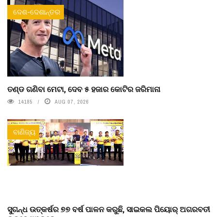
ଦେଶ-ଦେଶାନ୍ତର
ତଣ୍ଡ ଗଣିବା ମେଟା, ଦେବ ୫ ହଜାର କୋଟିର ଜରିମାନା
14185
AUG 07, 2026
ବାଣିଜ୍ୟ
ସୁଗନ୍ଧ ଉତ୍କର୍ଷର ୭୭ ବର୍ଷ ପାଳନ କରୁଛି, ସାଇକଲ ପିୟୋର୍‌ ଅଗରବତୀ