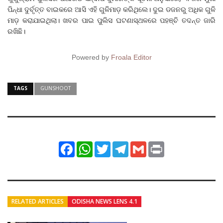
ପିନ୍ଧା ଦୁର୍ବୃତ୍ତ ବାଇକରେ ଆସି ଏହି ଗୁଳିମାଡ଼ କରିଥିଲେ। ଦୁଇ ଡଜନରୁ ଅଧିକ ଗୁଳି
ମାଡ଼ କରାଯାଇଥିଲା। ଖବର ପାଇ ପୁଲିସ ଘଟଣାସ୍ଥଳରେ ପହଞ୍ଚି ତଦନ୍ତ ଜାରି
ରଖିଛି।
Powered by
Froala Editor
TAGS
GUNSHOOT
Facebook
WhatsApp
Twitter
Telegram
Gmail
Print
RELATED ARTICLES
ODISHA NEWS LENS 4.1