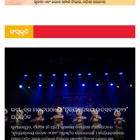
ସଂସ୍କୃତି
ରବୀନ୍ଦ୍ର ମଣ୍ଡପଠାରେ "ନୃତ୍ୟାଞ୍ଜଳୟ ଉତ୍ସବ-୨୦୨୨"
ଅନୁଷ୍ଠିତ
ଭୁବନେଶ୍ୱର, ୧୫/୦୫ (ନି.ପ୍ର.): ସ୍ଥାନୀୟ ରବୀନ୍ଦ୍ର ମଣ୍ଡପଠାରେ
"ନୃତ୍ୟାଞ୍ଜଳୟ ଉତ୍ସବ-୨୦୨୨" ଅନୁଷ୍ଠିତ ହୋଇଯାଇଛି । କାର୍ଯ୍ୟକ୍ରମରେ
ମୁଖ୍ୟ ଅତିଥି ଭାବେ ଧର୍ମଶାଳା ବିଧାୟକ ସ୍ଵାଧୀନ ହିମାଂଶୁ ଶେଖର ସାହୁ,