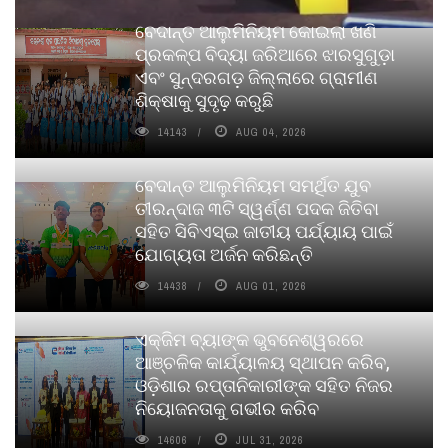
ବେଦାନ୍ତ ଆଲୁମିନିୟମ କୋଇଲା ଖଣି
ପ୍ରକଳ୍ପ ବିଦ୍ୟା ଜରିଆରେ ଝାରସୁଗୁଡ଼ା
ଏବଂ ସୁନ୍ଦରଗଡ଼ ଜିଲ୍ଲାରେ ଗ୍ରାମୀଣ
ଶିକ୍ଷାକୁ ସୁଦୃଢ଼ କରୁଛି
14143
AUG 04, 2026
ବେଦାନ୍ତ ଆଲୁମିନିୟମ ସମର୍ଥିତ ଯୁବ
ତୀରନ୍ଦାଜ ୩ଟି ସ୍ୱର୍ଣ୍ଣ ପଦକ ଜିତିବା
ସହିତ ସିବିଏସ୍ଇ ଜାତୀୟ ପର୍ଯ୍ୟାୟ ପାଇଁ
ଯୋଗ୍ୟତା ଅର୍ଜନ କରିଛନ୍ତି
14438
AUG 01, 2026
ଏକ୍ଜିମ ବ୍ୟାଙ୍କ ଭୁବନେଶ୍ୱରରେ
ଆଞ୍ଚଳିକ କାର୍ଯ୍ୟାଳୟ ସ୍ଥାପନ କରିବ,
ଓଡ଼ିଶାର ରପ୍ତାନିକାରୀଙ୍କ ସହିତ ନିଜର
ନିୟୋଜନତାକୁ ଗଭୀର କରିବ
14606
JUL 31, 2026