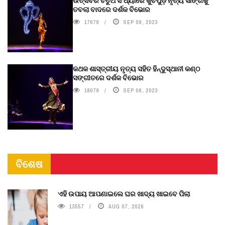
ଉତ୍ସବର ଚତୁର୍ଥ ସଂଧ୍ୟାରେ କୁଚିପୁଡ଼ି ନୃତ୍ୟ ସାଙ୍ଗକୁ
ତବଲା ବାଦରେ ଦର୍ଶକ ବିଭୋର
17679
SEP 09, 2023
କଥକ ଶାସ୍ତ୍ରୀୟ ନୃତ୍ୟ ସହିତ ହିନ୍ଦୁସ୍ଥାନୀ କଣ୍ଠ
ସଙ୍ଗୀତରେ ଦର୍ଶକ ବିଭୋର
18079
SEP 06, 2023
ବିଶେଷ
ଏହି ଉପାୟ ଆପଣାଇଲେ ଘର ଖାଦ୍ୟ ଖାଇବେ ପିଲା
13557
AUG 07, 2026