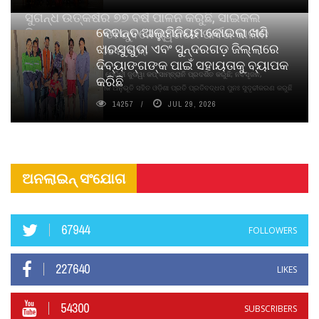
ସୁଗନ୍ଧ ଉତ୍କର୍ଷର ୭୭ ବର୍ଷ ପାଳନ କରୁଛି, ସାଇକଲ
ବେଦାନ୍ତ ଆଲୁମିନିୟମ କୋଇଲା ଖଣି
ପିୟୋର୍‌ ଅଗରବତୀ ଭୁବନେଶ୍ୱରରେ ପାର୍ବଣ କାଳୀନ
ଝାରସୁଗୁଡା ଏବଂ ସୁନ୍ଦରଗଡ଼ ଜିଲ୍ଲାରେ
ନବସୃଜନ ଉନ୍ମୋଚନ କଲା
ଦିବ୍ୟାଙ୍ଗଙ୍କ ପାଇଁ ସହାୟତାକୁ ବ୍ୟାପକ
ବାଉଁଶ ବିହୀନ କଠିନ ଧୂପ ଏବଂ ମେଦିନୀ ଜୁଡୱା କପ୍‌ ସାମ୍ବ୍ରାନି ପ୍ରଦର୍ଶିତ କରୁଛି; ନବସୃଜନ,
କରିଛି
ଦୀର୍ଘସ୍ଥାୟିତା ଏବଂ ଆଧ୍ୟାତ୍ମିକ ଅନୁଭୂତି ସହିତ ଓଡ଼ିଶା ପ୍ରତି ପ୍ରତିବଦ୍ଧତା ପୁନଃ ସୁଦୃଢୀକରଣ କରୁଛି
14257
JUL 29, 2026
ଅନଲାଇନ୍ ସଂଯୋଗ
67944
FOLLOWERS
227640
LIKES
54300
SUBSCRIBERS