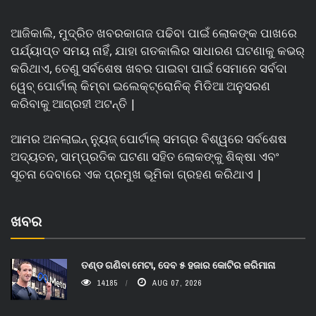
ଆଜିକାଲି, ମୁଦ୍ରିତ ଖବରକାଗଜ ପଢିବା ପାଇଁ ଲୋକଙ୍କ ପାଖରେ
ପର୍ଯ୍ୟାପ୍ତ ସମୟ ନାହିଁ, ଯାହା ଗତକାଲିର ସାଧାରଣ ଘଟଣାକୁ କଭର୍
କରିଥାଏ, ତେଣୁ ସର୍ବଶେଷ ଖବର ପାଇବା ପାଇଁ ସେମାନେ ସର୍ବଦା
ୱେବ୍ ପୋର୍ଟାଲ୍ କିମ୍ବା ଇଲେକ୍ଟ୍ରୋନିକ୍ ମିଡିଆ ଅନୁସରଣ
କରିବାକୁ ଆଗ୍ରହୀ ଅଟନ୍ତି |
ଆମର ଅନଲାଇନ୍ ନ୍ୟୁଜ୍ ପୋର୍ଟାଲ୍ ସମଗ୍ର ବିଶ୍ୱରେ ସର୍ବଶେଷ
ଅଦ୍ୟତନ, ସାମ୍ପ୍ରତିକ ଘଟଣା ସହିତ ଲୋକଙ୍କୁ ଶିକ୍ଷା ଏବଂ
ସୂଚନା ଦେବାରେ ଏକ ପ୍ରମୁଖ ଭୂମିକା ଗ୍ରହଣ କରିଥାଏ |
ଖବର
ତଣ୍ଡ ଗଣିବା ମେଟା, ଦେବ ୫ ହଜାର କୋଟିର ଜରିମାନା
14185
AUG 07, 2026