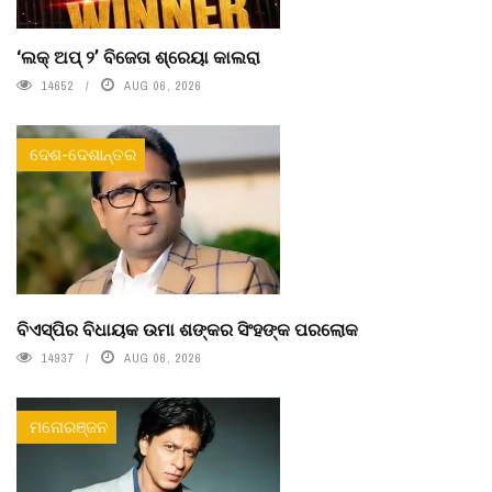
‘ଲକ୍ ଅପ୍ ୨’ ବିଜେତା ଶ୍ରେୟା କାଲରା
14652
AUG 06, 2026
ଦେଶ-ଦେଶାନ୍ତର
ବିଏସ୍‌ପିର ବିଧାୟକ ଉମା ଶଙ୍କର ସିଂହଙ୍କ ପରଲୋକ
14937
AUG 06, 2026
ମନୋରଞ୍ଜନ