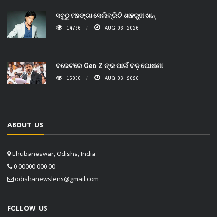
ସବୁଠୁ ମହଙ୍ଗା ସେଲିବ୍ରିଟି ଶାହରୁଖ ଖାନ୍
14766
AUG 06, 2026
ବଜେଟରେ Gen Z ଙ୍କ ପାଇଁ ବଡ଼ ଘୋଷଣା
15050
AUG 06, 2026
ABOUT US
Bhubaneswar, Odisha, India
0 00000 000 00
odishanewslens@gmail.com
FOLLOW US