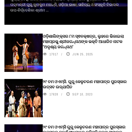
ପଦ୍ମଶ୍ରୀ ଗୁରୁ କୁମକୁମ ମହାନ୍ତି, ଓଡ଼ିଆ ଭାଷା, ସାହିତ୍ୟ ଓ ସଂସ୍କୃତି ବିଭାଗର
ଉପ-ନିର୍ଦ୍ଦେଶିକା ଶ୍ରୀମ ...
ଓଡ଼ିଶାଲିଙ୍କ୍ସର ୮ମ ସ୍ଵନକ୍ଷତ୍ର, ଲୁହରେ ଭିଜାଇଲା
ମହାପ୍ରଭୁ ଶ୍ରୀଜଗନ୍ନାଥଙ୍କ ଭକ୍ତି ଆଧାରିତ ନାଟକ
‘ଅଦୃଶ୍ୟ ଜଗନ୍ନାଥ‘
17017
JUN 25, 2025
୨୯ ତମ ଓଏମ୍‌ସି. ଗୁରୁ କେଳୁଚରଣ ମହାପାତ୍ର ପୁରସ୍କାର
ଉତ୍ସବ ଉଦ୍‍ଯାପିତ
17628
SEP 10, 2023
୨୯ ତମ ଓଏମ୍‌ସି ଗୁରୁ କେଳୁଚରଣ ମହାପାତ୍ର ପୁରସ୍କାର