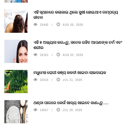
ଏହି ସ୍ଥାନରେ କଳାଜାଇ ଥିଲେ ସୁଖୀ ହୋଇଥାଏ ଦାମ୍ପତ୍ୟ
ଜୀବନ
15442
AUG 05, 2026
ଏହି ୫ ଅଭ୍ୟାସ କରନ୍ତୁ, ସତେଜ ରହିବ ଆପଣଙ୍କ ଚର୍ମ ଏବଂ
ଶରୀର
16161
AUG 02, 2026
ମଧୁମେହ ରୋଗୀ କଞ୍ଚା କଳଦୀ ଖାଇବା ଲାଭଦାୟକ
15015
JUL 31, 2026
ଥଣ୍ଡା ପାଗରେ କେଉଁ ଖାଦ୍ୟ ଖାଇବେ ଜାଣନ୍ତୁ.....
14507
JUL 28, 2026