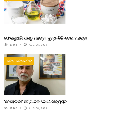
ଫେବ୍ରୁଆରି ପରଠୁ ମହଙ୍ଗା ଦୁଗ୍ଧ-ଚିନି-ତେଲ ମହଙ୍ଗା
13666
AUG 06, 2026
ଦେଶ-ଦେଶାନ୍ତର
‘ତେହେଲକା’ ସମ୍ପାଦକ ଦୋଷୀ ସାବ୍ୟସ୍ତ
15164
AUG 06, 2026