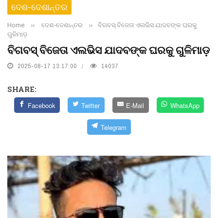
ଦେଶ-ଦେଶାନ୍ତର
Home
››
ଦେଶ-ଦେଶାନ୍ତର
››
ବିଗବସ୍‌ ବିଜେତା ଏଲଭିସ ଯାଦବଙ୍କ ଘରକୁ
ଗୁଳିମାଡ଼
ବିଗବସ୍‌ ବିଜେତା ଏଲଭିସ ଯାଦବଙ୍କ ଘରକୁ ଗୁଳିମାଡ଼
2025-08-17 13:17:00
14037
SHARE:
Facebook
Twitter
E-Mail
WhatsApp
Telegram