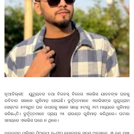
ନୂଆଦିଲ୍ଲୀ: ୟୁଟ୍ୟୁବର ତଥା ବିଗବସ୍‌ ବିଜେତା ଏଲଭିସ ଯାଦବଙ୍କ ଘରକୁ
ରବିବାର ସକାଳେ ଗୁଳିମାଡ଼ ହୋଇଛି। ଦୁର୍ବୃତ୍ତମାନେ ଏଲଭିସଙ୍କ ଗୁରୁଗ୍ରାମ
ସେକ୍ଟର ୫୭ସ୍ଥିତ ଘର ଉପରକୁ ସକାଳ ସାଢ଼େ ୫ଟାରୁ ୬ଟା ମଧ୍ୟରେ ଗୁଳିମାଡ଼
କରିଛନ୍ତି। ଦୁର୍ବୃତ୍ତମାନେ ପ୍ରାୟ ୨୫ ରାଉଣ୍ଡ ଗୁଳିମାଡ଼ କରିଥିଲେ। ଘଟଣା
ସମୟରେ ଏଲଭିସ ଘରେ ନ ଥିଲେ।
ଗୁରୁଗ୍ରାମ ପୁଲିସର ପିଆରଓ ସନ୍ଦୀପ କୁମାରଙ୍କ ସୂଚନା ଅନୁସାରେ, ୩ ଜଣ ମୁଖା