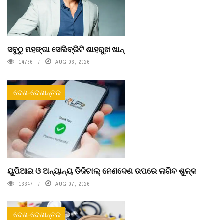
ସବୁଠୁ ମହଙ୍ଗା ସେଲିବ୍ରିଟି ଶାହରୁଖ ଖାନ୍
14766
AUG 06, 2026
ଦେଶ-ଦେଶାନ୍ତର
ୟୁପିଆଇ ଓ ଅନ୍ୟାନ୍ୟ ଡିଜିଟାଲ୍ ନେଣଦେଣ ଉପରେ ଲାଗିବ ଶୁଳ୍କ
13347
AUG 07, 2026
ଦେଶ-ଦେଶାନ୍ତର