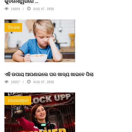
ଭୁବନେଶ୍ୱରରେ ...
14004
AUG 07, 2026
ବିଶେଷ
ଏହି ଉପାୟ ଆପଣାଇଲେ ଘର ଖାଦ୍ୟ ଖାଇବେ ପିଲା
13557
AUG 07, 2026
ମନୋରଞ୍ଜନ