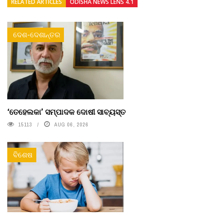
RELATED ARTICLES
ODISHA NEWS LENS 4.1
ଦେଶ-ଦେଶାନ୍ତର
‘ତେହେଲକା’ ସମ୍ପାଦକ ଦୋଷୀ ସାବ୍ୟସ୍ତ
15113
AUG 06, 2026
ବିଶେଷ