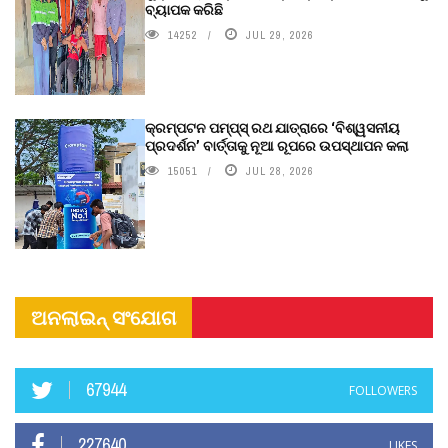
ବ୍ୟାପକ କରିଛି
14252
JUL 29, 2026
କ୍ରମ୍ପଟନ ପମ୍ପ୍‌ସ୍‌ ରଥ ଯାତ୍ରାରେ ‘ବିଶ୍ୱସନୀୟ
ପ୍ରଦର୍ଶନ’ ବାର୍ତ୍ତାକୁ ନୂଆ ରୂପରେ ଉପସ୍ଥାପନ କଲା
15051
JUL 28, 2026
ଅନଲାଇନ୍ ସଂଯୋଗ
67944
FOLLOWERS
227640
LIKES