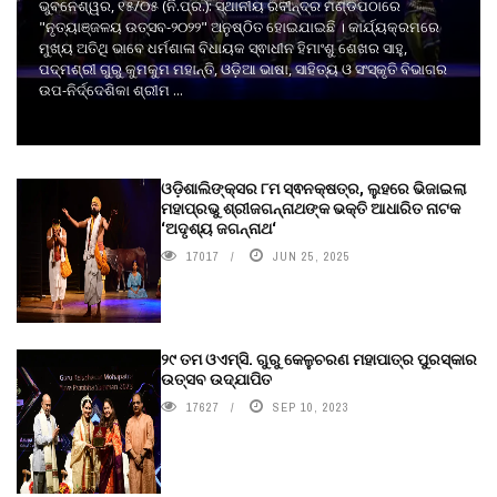
ଭୁବନେଶ୍ୱର, ୧୫/୦୫ (ନି.ପ୍ର.): ସ୍ଥାନୀୟ ରବୀନ୍ଦ୍ର ମଣ୍ଡପଠାରେ
"ନୃତ୍ୟାଞ୍ଜଳୟ ଉତ୍ସବ-୨୦୨୨" ଅନୁଷ୍ଠିତ ହୋଇଯାଇଛି । କାର୍ଯ୍ୟକ୍ରମରେ
ମୁଖ୍ୟ ଅତିଥି ଭାବେ ଧର୍ମଶାଳା ବିଧାୟକ ସ୍ଵାଧୀନ ହିମାଂଶୁ ଶେଖର ସାହୁ,
ପଦ୍ମଶ୍ରୀ ଗୁରୁ କୁମକୁମ ମହାନ୍ତି, ଓଡ଼ିଆ ଭାଷା, ସାହିତ୍ୟ ଓ ସଂସ୍କୃତି ବିଭାଗର
ଉପ-ନିର୍ଦ୍ଦେଶିକା ଶ୍ରୀମ ...
ଓଡ଼ିଶାଲିଙ୍କ୍ସର ୮ମ ସ୍ଵନକ୍ଷତ୍ର, ଲୁହରେ ଭିଜାଇଲା
ମହାପ୍ରଭୁ ଶ୍ରୀଜଗନ୍ନାଥଙ୍କ ଭକ୍ତି ଆଧାରିତ ନାଟକ
‘ଅଦୃଶ୍ୟ ଜଗନ୍ନାଥ‘
17017
JUN 25, 2025
୨୯ ତମ ଓଏମ୍‌ସି. ଗୁରୁ କେଳୁଚରଣ ମହାପାତ୍ର ପୁରସ୍କାର
ଉତ୍ସବ ଉଦ୍‍ଯାପିତ
17627
SEP 10, 2023