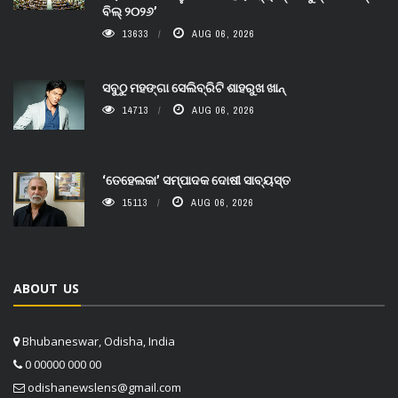
ବିଲ୍ ୨୦୨୬’
13633
AUG 06, 2026
ସବୁଠୁ ମହଙ୍ଗା ସେଲିବ୍ରିଟି ଶାହରୁଖ ଖାନ୍
14713
AUG 06, 2026
‘ତେହେଲକା’ ସମ୍ପାଦକ ଦୋଷୀ ସାବ୍ୟସ୍ତ
15113
AUG 06, 2026
ABOUT US
Bhubaneswar, Odisha, India
0 00000 000 00
odishanewslens@gmail.com