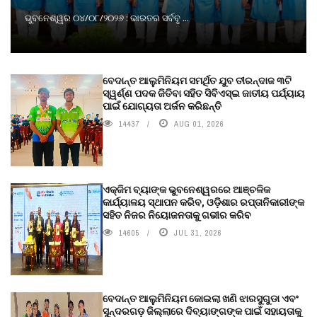
ଭୁବନେଶ୍ୱର ୦୪/୦୮/୨୦୨୬ : ଭାରତର ସର୍ବବୃ ...
ବେଦାନ୍ତ ଆଲୁମିନିୟମ ସମର୍ଥିତ ଯୁବ ତୀରନ୍ଦାଜ ୩ଟି
ସ୍ୱର୍ଣ୍ଣ ପଦକ ଜିତିବା ସହିତ ସିବିଏସ୍ଇ ଜାତୀୟ ପର୍ଯ୍ୟାୟ
ପାଇଁ ଯୋଗ୍ୟତା ଅର୍ଜନ କରିଛନ୍ତି
14437
AUG 01, 2026
ଏକ୍ଜିମ ବ୍ୟାଙ୍କ ଭୁବନେଶ୍ୱରରେ ଆଞ୍ଚଳିକ
କାର୍ଯ୍ୟାଳୟ ସ୍ଥାପନ କରିବ, ଓଡ଼ିଶାର ରପ୍ତାନିକାରୀଙ୍କ
ସହିତ ନିଜର ନିୟୋଜନତାକୁ ଗଭୀର କରିବ
14605
JUL 31, 2026
ବେଦାନ୍ତ ଆଲୁମିନିୟମ କୋଇଲା ଖଣି ଝାରସୁଗୁଡା ଏବଂ
ସୁନ୍ଦରଗଡ଼ ଜିଲ୍ଲାରେ ଦିବ୍ୟାଙ୍ଗଙ୍କ ପାଇଁ ସହାୟତାକୁ