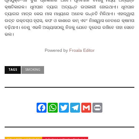
କ୍ଷତିକାରକ। ଧୂମପାନ ତ୍ୟାଗ ଅତ୍ୟନ୍ତ ଉପକାରୀ ହୋଇଥାଏ। ଧୂମପାନ
ତ୍ୟାଗର ମାତ୍ର କେଇ ମାସ ମଧ୍ୟରେ ଅନେକ ଉନ୍ନତି ମିଳିଥାଏ। ଏହାଦ୍ୱାରା
ଉଚ୍ଚ ରକ୍ତଚାପ ହ୍ରାସ, କଫ ଓ କାଶରେ କମ୍‌ ଏବଂ ନିଃଶ୍ୱାସ ନେବାରେ କ୍ଷମତା
ବଢ଼ିଥାଏ। ତେଣୁ ଏଭଳି ଅଭ୍ୟାସଠାରୁ ନିଜକୁ ଯେତେ ଦୂରେଇ ରଖିବେ ତାହା ସେତେ
ଭଲ।
Powered by
Froala Editor
TAGS
SMOKING
Facebook
WhatsApp
Twitter
Telegram
Gmail
Print