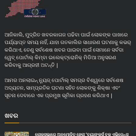
ଆଜିକାଲି, ମୁଦ୍ରିତ ଖବରକାଗଜ ପଢିବା ପାଇଁ ଲୋକଙ୍କ ପାଖରେ
ପର୍ଯ୍ୟାପ୍ତ ସମୟ ନାହିଁ, ଯାହା ଗତକାଲିର ସାଧାରଣ ଘଟଣାକୁ କଭର୍
କରିଥାଏ, ତେଣୁ ସର୍ବଶେଷ ଖବର ପାଇବା ପାଇଁ ସେମାନେ ସର୍ବଦା
ୱେବ୍ ପୋର୍ଟାଲ୍ କିମ୍ବା ଇଲେକ୍ଟ୍ରୋନିକ୍ ମିଡିଆ ଅନୁସରଣ
କରିବାକୁ ଆଗ୍ରହୀ ଅଟନ୍ତି |
ଆମର ଅନଲାଇନ୍ ନ୍ୟୁଜ୍ ପୋର୍ଟାଲ୍ ସମଗ୍ର ବିଶ୍ୱରେ ସର୍ବଶେଷ
ଅଦ୍ୟତନ, ସାମ୍ପ୍ରତିକ ଘଟଣା ସହିତ ଲୋକଙ୍କୁ ଶିକ୍ଷା ଏବଂ
ସୂଚନା ଦେବାରେ ଏକ ପ୍ରମୁଖ ଭୂମିକା ଗ୍ରହଣ କରିଥାଏ |
ଖବର
ଲୋକସଭାରେ ଅନୁମୋଦିତ ହେଲା ‘ବ୍ୟାଙ୍କର୍ସ ବୁକ୍ ଏଭିଡେନ୍ସ