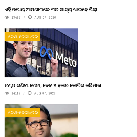
ଏହି ଉପାୟ ଆପଣାଇଲେ ଘର ଖାଦ୍ୟ ଖାଇବେ ପିଲା
13497
AUG 07, 2026
ଦେଶ-ଦେଶାନ୍ତର
ତଣ୍ଡ ଗଣିବା ମେଟା, ଦେବ ୫ ହଜାର କୋଟିର ଜରିମାନା
14119
AUG 07, 2026
ଦେଶ-ଦେଶାନ୍ତର