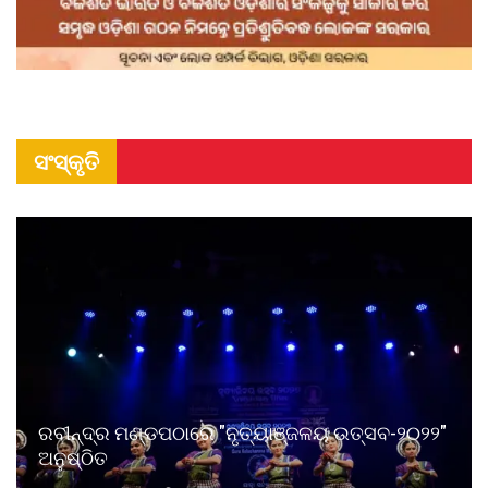
ସଂସ୍କୃତି
ରବୀନ୍ଦ୍ର ମଣ୍ଡପଠାରେ "ନୃତ୍ୟାଞ୍ଜଳୟ ଉତ୍ସବ-୨୦୨୨"
ଅନୁଷ୍ଠିତ