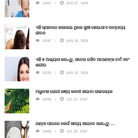
13497
AUG 07, 2026
ଏହି ସ୍ଥାନରେ କଳାଜାଇ ଥିଲେ ସୁଖୀ ହୋଇଥାଏ ଦାମ୍ପତ୍ୟ
ଜୀବନ
15387
AUG 05, 2026
ଏହି ୫ ଅଭ୍ୟାସ କରନ୍ତୁ, ସତେଜ ରହିବ ଆପଣଙ୍କ ଚର୍ମ ଏବଂ
ଶରୀର
16155
AUG 02, 2026
ମଧୁମେହ ରୋଗୀ କଞ୍ଚା କଳଦୀ ଖାଇବା ଲାଭଦାୟକ
15000
JUL 31, 2026
ଥଣ୍ଡା ପାଗରେ କେଉଁ ଖାଦ୍ୟ ଖାଇବେ ଜାଣନ୍ତୁ.....
14499
JUL 28, 2026