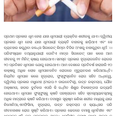
ପ୍ରଥମ ପ୍ରକାର ଧୂମ ହେଲା ଯାହା ଧୂମପାୟୀ ବ୍ୟକ୍ତିର ଶରୀରକୁ ଯାଏ। ଦ୍ୱିତୀୟ
ପ୍ରକାର ଧୂମ ହେଲା ଯାହା ଧୂମପାୟୀ ବ୍ୟକ୍ତି ବାହାରକୁ ଛାଡ଼ିଥାଏ ଏବଂ ସେ
ବ୍ୟବହାର କରୁଥିବା ଜଳନ୍ତା ସିଗାରେଟ୍‌ କିମ୍ବା ବିଡିର ଅଂଶରୁ ବାହାରୁଥିବା ଧୂଅଁା।
ପରିସଂଖ୍ୟାନ ତଥ୍ୟାନୁଯାୟୀ ଗୋଟିଏ ମାତ୍ର ସିଗାରେଟ୍‌ ପାନ କଲେ ଆମ
ଜୀବନରୁ ୧୧ ମିନିଟ୍‌ କ୍ଷୟ ହୋଇଥାଏ। ସମସ୍ତ ପ୍ରକାର ହୃଦ୍‌ରୋଗଜନିତ ରୋଗର
୨୦ ପ୍ରତିଶତ ଧୂମପାନ ଯୋଗୁ ହୋଇଥାଏ। ଆମ ଦେଶରେ ପ୍ରତିବର୍ଷ ହାରାହାରି ୧୦
ଲକ୍ଷରୁ ଅଧିକ ଲୋକ ଧୂମପାନଜନିତ ରୋଗରେ ମୃତ୍ୟୁବରଣ କରିଥାଆନ୍ତି।
ନିୟମିତ ଧୂମପାନ କଲେ ହୃଦ୍‌ରୋଗ, ଫୁସ୍‌ଫୁସ୍‌ଜନିତ ରୋଗ ସହିତ ଅନ୍ଧତ୍ୱ,
ଦ୍ୱିତୀୟ ପ୍ରକାର ମଧୁମେହ (ଟାଇପ-୨ ଡାଇବେଟିସ୍‌), ଉଚ୍ଚ ରକ୍ତଚାପ, ଯୌନ
ଅକ୍ଷମତା, ହାଡର ଦୁର୍ବଳତା ଏପରି କି ଜନ୍ମିତ ଶିଶୁର ବିକଳାଙ୍ଗତା ଇତ୍ୟାଦି
ହୋଇଥାଏ। ଧୂମପାନ ଫୁସ୍‌ଫୁସ୍‌କୁ କ୍ଷତି ପହଞ୍ଚାଇବା ସହିତ ସ୍ବାସ୍ଥ୍ୟାବସ୍ଥାକୁ
ଅଧିକ ମାତ୍ରାରେ କ୍ଷତି କରିଥାଏ। ତମାଖୁର ସୂକ୍ଷ୍ମ କଣିକା ଶରୀର ମଧ୍ୟକୁ ଯାଇ
ନିମୋନିଆ,ଏମଫିସିମା, ହୃଦ୍‌ରୋଗ, ଉଚ୍ଚ ରକ୍ତଚାପ ଓ କ୍ୟାନ୍‌ସର ପରି
ଜୀବନନାଶକ ରୋଗ ସୃଷ୍ଟି କରିଥାଏ। ପ୍ରକାର ଭେଦରେ ତମାଖୁ ଧୂମବିହୀନ ଏବଂ
ଧୂମଯୁକ୍ତ-ଏହି ଦୁଇ ପ୍ରକାରର ଅଟେ। ଧୂମବିହୀନ ତମାଖୁ ମଧ୍ୟ ଅତ୍ୟନ୍ତ