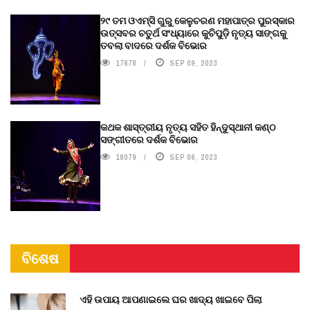
୨୯ ତମ ଓଏମ୍‌ସି ଗୁରୁ କେଳୁଚରଣ ମହାପାତ୍ର ପୁରସ୍କାର
ଉତ୍ସବର ଚତୁର୍ଥ ସଂଧ୍ୟାରେ କୁଚିପୁଡ଼ି ନୃତ୍ୟ ସାଙ୍ଗକୁ
ତବଲା ବାଦରେ ଦର୍ଶକ ବିଭୋର
17678
SEP 09, 2023
କଥକ ଶାସ୍ତ୍ରୀୟ ନୃତ୍ୟ ସହିତ ହିନ୍ଦୁସ୍ଥାନୀ କଣ୍ଠ
ସଙ୍ଗୀତରେ ଦର୍ଶକ ବିଭୋର
18079
SEP 06, 2023
ବିଶେଷ
ଏହି ଉପାୟ ଆପଣାଇଲେ ଘର ଖାଦ୍ୟ ଖାଇବେ ପିଲା