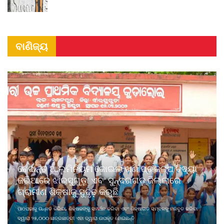
ବାଣିଜ୍ୟ
ବେଦାନ୍ତ ଆଲୁମିନିୟମ କୋଇଲା ଖଣି ପ୍ରକଳ୍ପ ବିଦ୍ୟା
ଜରିଆରେ ଝାରସୁଗୁଡ଼ା ଏବଂ ସୁନ୍ଦରଗଡ଼ ଜିଲ୍ଲାରେ
ଗ୍ରାମୀଣ ଶିକ୍ଷାକୁ ସୁଦୃଢ଼ କରୁଛି
ପାଠପଢାକୁ ଉନ୍ନତ କରିବା, ଶିକ୍ଷକଙ୍କୁ ସମର୍ଥନ କରିବା ଏବଂ ଶିକ୍ଷାଗତ ସମ୍ବଳକୁ ମଜବୁତ କରିବା
ଦ୍ୱାରା ୨୫,୦୦୦ ଛାତ୍ରଛାତ୍ରୀ ଏହା ଦ୍ୱାରା ଉପକୃତ ହୋଇଛନ୍ତି