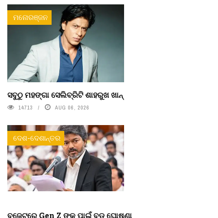
ମନୋରଞ୍ଜନ
ସବୁଠୁ ମହଙ୍ଗା ସେଲିବ୍ରିଟି ଶାହରୁଖ ଖାନ୍
14713
AUG 06, 2026
ଦେଶ-ଦେଶାନ୍ତର
ବଜେଟରେ Gen Z ଙ୍କ ପାଇଁ ବଡ଼ ଘୋଷଣା