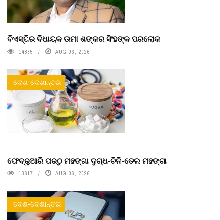
ବିଏସ୍‌ପିର ବିଧାୟକ ଉମା ଶଙ୍କର ସିଂହଙ୍କ ପରଲୋକ
14885
AUG 06, 2026
ଦେଶ-ଦେଶାନ୍ତର
ଫେବ୍ରୁଆରି ପରଠୁ ମହଙ୍ଗା ଦୁଗ୍ଧ-ଚିନି-ତେଲ ମହଙ୍ଗା
13617
AUG 06, 2026
ଦେଶ-ଦେଶାନ୍ତର