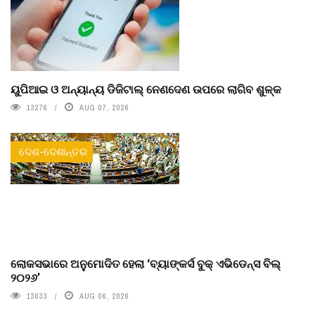
ୟୁପିଆଇ ଓ ଅନ୍ୟାନ୍ୟ ଡିଜିଟାଲ୍ ନେଣଦେଣ ଉପରେ ଲାଗିବ ଶୁଳ୍କ
13276
AUG 07, 2026
ଦେଶ-ଦେଶାନ୍ତର
ଲୋକସଭାରେ ଅନୁମୋଦିତ ହେଲା ‘ବ୍ୟାଙ୍କର୍ସ ବୁକ୍ ଏଭିଡେନ୍ସ ବିଲ୍
୨୦୨୬’
13633
AUG 06, 2026