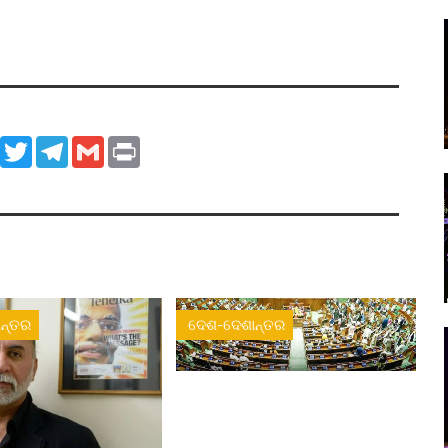
ook
WhatsApp
Twitter
Telegram
Gmail
Print
ନ୍ତର
ଦେଶ-ଦେଶାନ୍ତର