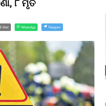
ଟଣା, ୮ ମୃତ
E-Mail
WhatsApp
Telegram