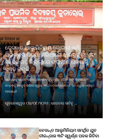
ବେଦାନ୍ତ ଆଲୁମିନିୟମ କୋଇଲା ଖଣି
ପ୍ରକଳ୍ପ ବିଦ୍ୟା ଜରିଆରେ ଝାରସୁଗୁଡ଼ା ଏବଂ
ସୁନ୍ଦରଗଡ଼ ଜିଲ୍ଲାରେ ଗ୍ରାମୀଣ ଶିକ୍ଷାକୁ
ସୁଦୃଢ଼ କରୁଛି
ପାଠପଢାକୁ ଉନ୍ନତ କରିବା, ଶିକ୍ଷକଙ୍କୁ ସମର୍ଥନ କରିବା ଏବଂ ଶିକ୍ଷାଗତ
ସମ୍ବଳକୁ ମଜବୁତ କରିବା ଦ୍ୱାରା ୨୫,୦୦୦ ଛାତ୍ରଛାତ୍ରୀ ଏହା ଦ୍ୱାରା ଉପକୃତ
ହୋଇଛନ୍ତି
ଭୁବନେଶ୍ୱର ୦୪/୦୮/୨୦୨୬ : ଭାରତର ସର୍ବବୃ ...
ବେଦାନ୍ତ ଆଲୁମିନିୟମ ସମର୍ଥିତ ଯୁବ
ତୀରନ୍ଦାଜ ୩ଟି ସ୍ୱର୍ଣ୍ଣ ପଦକ ଜିତିବା