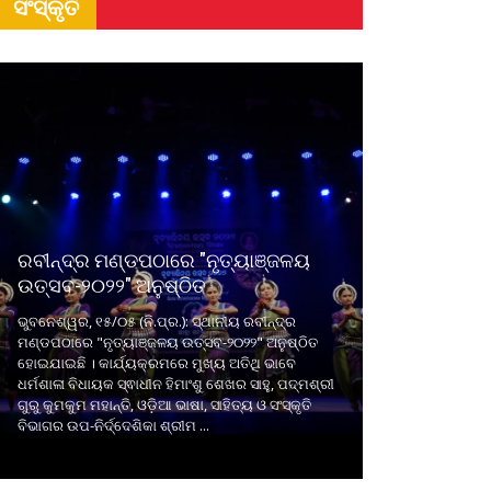
ସଂସ୍କୃତି
ରବୀନ୍ଦ୍ର ମଣ୍ଡପଠାରେ "ନୃତ୍ୟାଞ୍ଜଳୟ
ଉତ୍ସବ-୨୦୨୨" ଅନୁଷ୍ଠିତ
ଭୁବନେଶ୍ୱର, ୧୫/୦୫ (ନି.ପ୍ର.): ସ୍ଥାନୀୟ ରବୀନ୍ଦ୍ର
ମଣ୍ଡପଠାରେ "ନୃତ୍ୟାଞ୍ଜଳୟ ଉତ୍ସବ-୨୦୨୨" ଅନୁଷ୍ଠିତ
ହୋଇଯାଇଛି । କାର୍ଯ୍ୟକ୍ରମରେ ମୁଖ୍ୟ ଅତିଥି ଭାବେ
ଧର୍ମଶାଳା ବିଧାୟକ ସ୍ଵାଧୀନ ହିମାଂଶୁ ଶେଖର ସାହୁ, ପଦ୍ମଶ୍ରୀ
ଗୁରୁ କୁମକୁମ ମହାନ୍ତି, ଓଡ଼ିଆ ଭାଷା, ସାହିତ୍ୟ ଓ ସଂସ୍କୃତି
ବିଭାଗର ଉପ-ନିର୍ଦ୍ଦେଶିକା ଶ୍ରୀମ ...