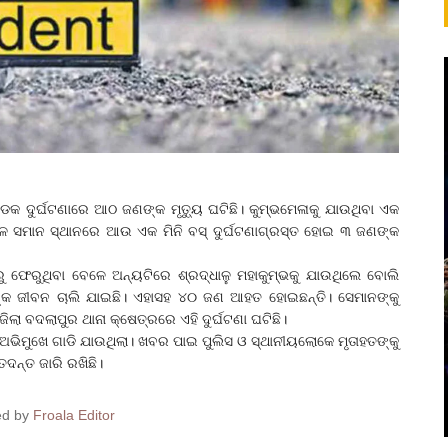
କ ଦୁର୍ଘଟଣାରେ ଆଠ ଜଣଙ୍କ ମୃତ୍ୟୁ ଘଟିଛି। କୁମ୍ଭମେଳାକୁ ଯାଉଥିବା ଏକ
 ବେଳେ ସମାନ ସ୍ଥାନରେ ଆଉ ଏକ ମିନି ବସ୍‌ ଦୁର୍ଘଟଣାଗ୍ରସ୍ତ ହୋଇ ୩ ଜଣଙ୍କ
ଭରୁ ଫେରୁଥିବା ବେଳେ ଅନ୍ୟଟିରେ ଶ୍ରଦ୍ଧାଳୁ ମହାକୁମ୍ଭକୁ ଯାଉଥିଲେ ବୋଲି
ଳୁଙ୍କ ଜୀବନ ଚାଲି ଯାଇଛି। ଏହାସହ ୪୦ ଜଣ ଆହତ ହୋଇଛନ୍ତି। ସେମାନଙ୍କୁ
ିଲା ବଦଲାପୁର ଥାନା କ୍ଷେତ୍ରରେ ଏହି ଦୁର୍ଘଟଣା ଘଟିଛି।
ା ଅଭିମୁଖେ ଗାଡି ଯାଉଥିଲା। ଖବର ପାଇ ପୁଲିସ ଓ ସ୍ଥାନୀୟଲୋକେ ମୃତାହତଙ୍କୁ
ତଦନ୍ତ ଜାରି ରଖିଛି।
ed by
Froala Editor