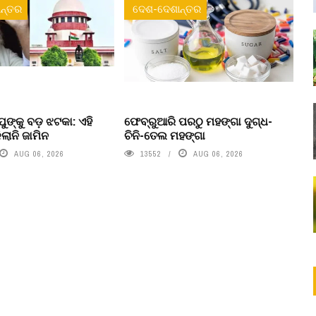
ନ୍ତର
ଦେଶ-ଦେଶାନ୍ତର
ୁଙ୍କୁ ବଡ଼ ଝଟକା: ଏହି
ଫେବ୍ରୁଆରି ପରଠୁ ମହଙ୍ଗା ଦୁଗ୍ଧ-
ଲାନି ଜାମିନ
ଚିନି-ତେଲ ମହଙ୍ଗା
AUG 06, 2026
13552
AUG 06, 2026