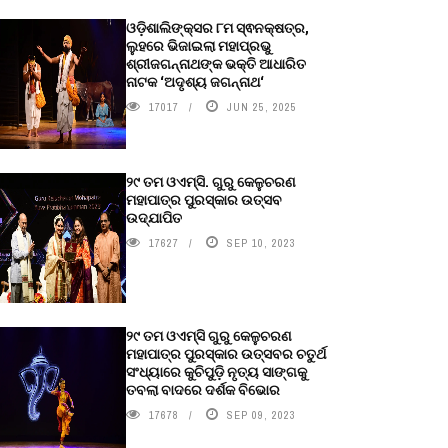
ଓଡ଼ିଶାଲିଙ୍କ୍ସର ୮ମ ସ୍ଵନକ୍ଷତ୍ର,
ଲୁହରେ ଭିଜାଇଲା ମହାପ୍ରଭୁ
ଶ୍ରୀଜଗନ୍ନାଥଙ୍କ ଭକ୍ତି ଆଧାରିତ
ନାଟକ ‘ଅଦୃଶ୍ୟ ଜଗନ୍ନାଥ‘
17017
JUN 25, 2025
୨୯ ତମ ଓଏମ୍‌ସି. ଗୁରୁ କେଳୁଚରଣ
ମହାପାତ୍ର ପୁରସ୍କାର ଉତ୍ସବ
ଉଦ୍‍ଯାପିତ
17627
SEP 10, 2023
୨୯ ତମ ଓଏମ୍‌ସି ଗୁରୁ କେଳୁଚରଣ
ମହାପାତ୍ର ପୁରସ୍କାର ଉତ୍ସବର ଚତୁର୍ଥ
ସଂଧ୍ୟାରେ କୁଚିପୁଡ଼ି ନୃତ୍ୟ ସାଙ୍ଗକୁ
ତବଲା ବାଦରେ ଦର୍ଶକ ବିଭୋର
17678
SEP 09, 2023