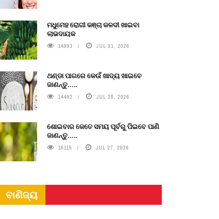
ମଧୁମେହ ରୋଗୀ କଞ୍ଚା କଳଦୀ ଖାଇବା
ଲାଭଦାୟକ
14993
JUL 31, 2026
ଥଣ୍ଡା ପାଗରେ କେଉଁ ଖାଦ୍ୟ ଖାଇବେ
ଜାଣନ୍ତୁ.....
14492
JUL 28, 2026
ଶୋଇବାର କେତେ ସମୟ ପୂର୍ବରୁ ପିଇବେ ପାଣି
ଜାଣନ୍ତୁ.....
16115
JUL 27, 2026
ବାଣିଜ୍ୟ