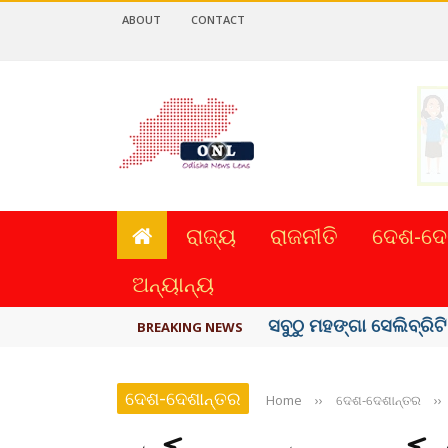
ABOUT
CONTACT
ରାଜ୍ୟ
ରାଜନୀତି
ଦେଶ-ଦେ
ଅନ୍ୟାନ୍ୟ
ବିଏସ୍‌ପିର ବିଧାୟକ ଉମା ଶଙ
BREAKING NEWS
ଦେଶ-ଦେଶାନ୍ତର
Home
››
ଦେଶ-ଦେଶାନ୍ତର
››