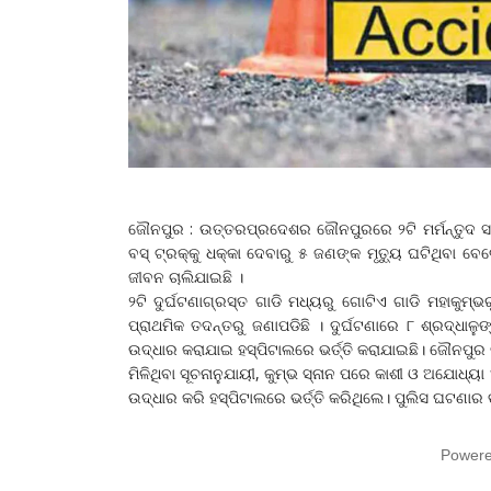
ଜୌନପୁର : ଉତ୍ତରପ୍ରଦେଶର ଜୌନପୁରରେ ୨ଟି ମର୍ମନ୍ତୁଦ ସଡ
ବସ୍‌ ଟ୍ରକ୍‌କୁ ଧକ୍କା ଦେବାରୁ ୫ ଜଣଙ୍କ ମୃତ୍ୟୁ ଘଟିଥିବା
ଜୀବନ ଚାଲିଯାଇଛି ।
୨ଟି ଦୁର୍ଘଟଣାଗ୍ରସ୍ତ ଗାଡି ମଧ୍ୟରୁ ଗୋଟିଏ ଗାଡି ମହାକୁମ୍
ପ୍ରାଥମିକ ତଦନ୍ତରୁ ଜଣାପଡିଛି । ଦୁର୍ଘଟଣାରେ ୮ ଶ୍ରଦ୍ଧା
ଉଦ୍ଧାର କରାଯାଇ ହସ୍ପିଟାଲରେ ଭର୍ତ୍ତି କରାଯାଇଛି। ଜୌନପୁର ଜ
ମିଳିଥିବା ସୂଚନାନୁଯାୟୀ, କୁମ୍ଭ ସ୍ନାନ ପରେ କାଶୀ ଓ ଅଯୋଧ୍ୟ
ଉଦ୍ଧାର କରି ହସ୍ପିଟାଲରେ ଭର୍ତ୍ତି କରିଥିଲେ। ପୁଲିସ ଘଟଣାର 
Power