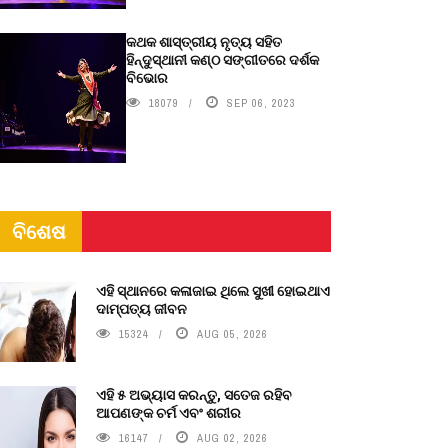
କଥକ ଶାସ୍ତ୍ରୀୟ ନୃତ୍ୟ ସହିତ
ହିନ୍ଦୁସ୍ଥାନୀ କଣ୍ଠ ସଙ୍ଗୀତରେ ଦର୍ଶକ
ବିଭୋର
18079
SEP 06, 2023
ବିଶେଷ
ଏହି ସ୍ଥାନରେ କଳାଜାଇ ଥିଲେ ସୁଖୀ ହୋଇଥାଏ
ଦାମ୍ପତ୍ୟ ଜୀବନ
15324
AUG 05, 2026
ଏହି ୫ ଅଭ୍ୟାସ କରନ୍ତୁ, ସତେଜ ରହିବ
ଆପଣଙ୍କ ଚର୍ମ ଏବଂ ଶରୀର
16147
AUG 02, 2026