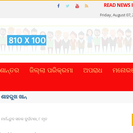
Friday, August 07,
ଶାନ୍ତର
ଜିଲ୍ଲା ପରିକ୍ରମା
ଅପରାଧ
ମନୋରଞ
୍କର ସିଂହଙ୍କ ...
ମର୍ମନ୍ତୁଦ ସଡକ ଦୁର୍ଘଟଣା, ୮ ମୃତ