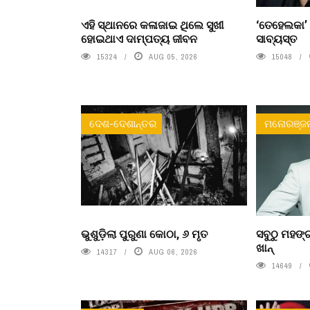
ଏହି ସ୍ଥାନରେ କଳାଜାଇ ଥିଲେ ସୁଖୀ
‘ତେହେଲକା’
ହୋଇଥାଏ ଦାମ୍ପତ୍ୟ ଜୀବନ
ସାବ୍ୟସ୍ତ
15324
AUG 05, 2026
15048
ଦେଶ-ଦେଶାନ୍ତର
ମନୋରଞ୍ଜ
ଭୁଶୁଡ଼ିଲା ପୁରୁଣା କୋଠା, ୬ ମୃତ
ସବୁଠୁ ମହଙ୍ଗ
ଖାନ୍
14317
AUG 06, 2026
14649