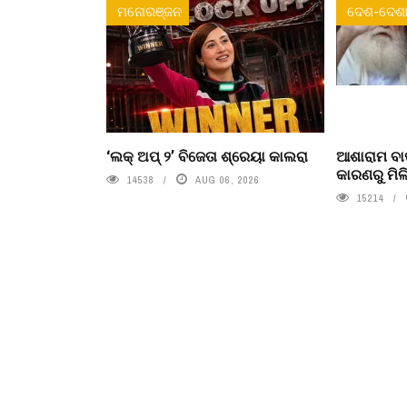
ମନୋରଞ୍ଜନ
ଦେଶ-ଦେଶା
‘ଲକ୍ ଅପ୍ ୨’ ବିଜେତା ଶ୍ରେୟା କାଲରା
ଆଶାରାମ ବାପ
କାରଣରୁ ମିଳି
14538
AUG 06, 2026
15214