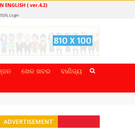
READ NEWS IN ENGLISH ( ver.4.2)
 2026,
Login
୍ଜନ
ଖେଳ ଖବର
ବାଣିଜ୍ୟ
ADVERTISEMENT