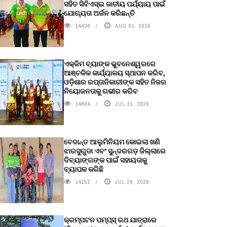
ସହିତ ସିବିଏସ୍ଇ ଜାତୀୟ ପର୍ଯ୍ୟାୟ ପାଇଁ
ଯୋଗ୍ୟତା ଅର୍ଜନ କରିଛନ୍ତି
14436
AUG 01, 2026
ଏକ୍ଜିମ ବ୍ୟାଙ୍କ ଭୁବନେଶ୍ୱରରେ
ଆଞ୍ଚଳିକ କାର୍ଯ୍ୟାଳୟ ସ୍ଥାପନ କରିବ,
ଓଡ଼ିଶାର ରପ୍ତାନିକାରୀଙ୍କ ସହିତ ନିଜର
ନିୟୋଜନତାକୁ ଗଭୀର କରିବ
14604
JUL 31, 2026
ବେଦାନ୍ତ ଆଲୁମିନିୟମ କୋଇଲା ଖଣି
ଝାରସୁଗୁଡା ଏବଂ ସୁନ୍ଦରଗଡ଼ ଜିଲ୍ଲାରେ
ଦିବ୍ୟାଙ୍ଗଙ୍କ ପାଇଁ ସହାୟତାକୁ
ବ୍ୟାପକ କରିଛି
14252
JUL 29, 2026
କ୍ରମ୍ପଟନ ପମ୍ପ୍‌ସ୍‌ ରଥ ଯାତ୍ରାରେ