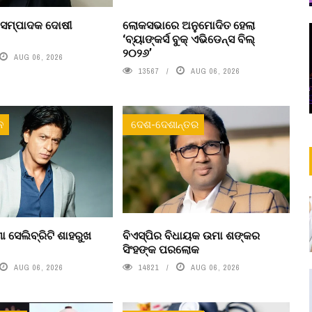
 ସମ୍ପାଦକ ଦୋଷୀ
ଲୋକସଭାରେ ଅନୁମୋଦିତ ହେଲା
‘ବ୍ୟାଙ୍କର୍ସ ବୁକ୍ ଏଭିଡେନ୍ସ ବିଲ୍
୨୦୨୬’
AUG 06, 2026
13567
AUG 06, 2026
ନ
ଦେଶ-ଦେଶାନ୍ତର
ା ସେଲିବ୍ରିଟି ଶାହରୁଖ
ବିଏସ୍‌ପିର ବିଧାୟକ ଉମା ଶଙ୍କର
ସିଂହଙ୍କ ପରଲୋକ
AUG 06, 2026
14821
AUG 06, 2026