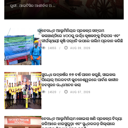
ପୁରୀ : ଆଇଟିସିର ଆଶୀର୍ବାଦ ଅ ...
ବେଦାନ୍ତ ଆଲୁମିନିୟର ପ୍ରକଳ୍ପ ସଙ୍ଗମ
କଳାହାଣ୍ଡିରେ ୪୦୦ରୁ ଉର୍ଦ୍ଧ କୃଷକଙ୍କୁ ନିରାପଦ ଏବଂ
ଦୀର୍ଘସ୍ଥାୟୀ କୃଷି ପଦ୍ଧତି ଉପରେ ତାଲିମ ପ୍ରଦାନ କରିଛି
14855
AUG 09, 2026
ସୁଗନ୍ଧ ଉତ୍କର୍ଷର ୭୭ ବର୍ଷ ପାଳନ କରୁଛି, ସାଇକଲ
ପିୟୋର୍‌ ଅଗରବତୀ ଭୁବନେଶ୍ୱରରେ ପାର୍ବଣ କାଳୀନ
ନବସୃଜନ ଉନ୍ମୋଚନ କଲା
14520
AUG 07, 2026
ବେଦାନ୍ତ ଆଲୁମିନିୟମ କୋଇଲା ଖଣି ପ୍ରକଳ୍ପ ବିଦ୍ୟା
ଜରିଆରେ ଝାରସୁଗୁଡ଼ା ଏବଂ ସୁନ୍ଦରଗଡ଼ ଜିଲ୍ଲାରେ