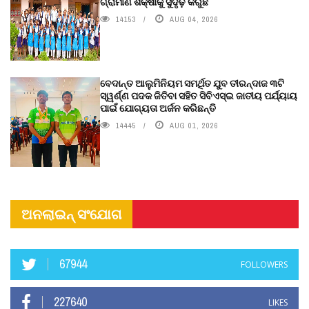
ଗ୍ରାମୀଣ ଶିକ୍ଷାକୁ ସୁଦୃଢ଼ କରୁଛି
14153
AUG 04, 2026
ବେଦାନ୍ତ ଆଲୁମିନିୟମ ସମର୍ଥିତ ଯୁବ ତୀରନ୍ଦାଜ ୩ଟି
ସ୍ୱର୍ଣ୍ଣ ପଦକ ଜିତିବା ସହିତ ସିବିଏସ୍ଇ ଜାତୀୟ ପର୍ଯ୍ୟାୟ
ପାଇଁ ଯୋଗ୍ୟତା ଅର୍ଜନ କରିଛନ୍ତି
14445
AUG 01, 2026
ଅନଲାଇନ୍ ସଂଯୋଗ
67944
FOLLOWERS
227640
LIKES