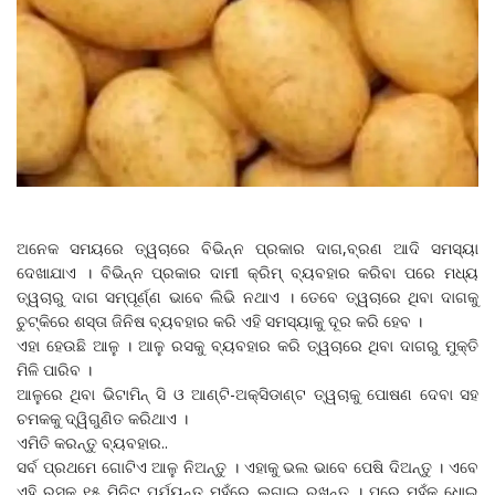
ଅନେକ ସମୟରେ ତ୍ୱଚାରେ ବିଭିନ୍ନ ପ୍ରକାର ଦାଗ,ବ୍ରଣ ଆଦି ସମସ୍ୟା
ଦେଖାଯାଏ । ବିଭିନ୍ନ ପ୍ରକାର ଦାମୀ କ୍ରିମ୍‌ ବ୍ୟବହାର କରିବା ପରେ ମଧ୍ୟ
ତ୍ୱଚାରୁ ଦାଗ ସମ୍ପୂର୍ଣ୍ଣ ଭାବେ ଲିଭି ନଥାଏ । ତେବେ ତ୍ୱଚାରେ ଥିବା ଦାଗକୁ
ଚୁଟ୍‌କିରେ ଶସ୍ତା ଜିନିଷ ବ୍ୟବହାର କରି ଏହି ସମସ୍ୟାକୁ ଦୂର କରି ହେବ ।
ଏହା ହେଉଛି ଆଳୁ । ଆଳୁ ରସକୁ ବ୍ୟବହାର କରି ତ୍ୱଚାରେ ଥିବା ଦାଗରୁ ମୁକ୍ତି
ମିଳି ପାରିବ ।
ଆଳୁରେ ଥିବା ଭିଟାମିନ୍‌ ସି ଓ ଆଣ୍ଟି-ଅକ୍ସିଡାଣ୍ଟ ତ୍ୱଚାକୁ ପୋଷଣ ଦେବା ସହ
ଚମକକୁ ଦ୍ୱିଗୁଣିତ କରିଥାଏ ।
ଏମିତି କରନ୍ତୁ ବ୍ୟବହାର..
ସର୍ବ ପ୍ରଥମେ ଗୋଟିଏ ଆଳୁ ନିଅନ୍ତୁ । ଏହାକୁ ଭଲ ଭାବେ ପେଷି ଦିଅନ୍ତୁ । ଏବେ
ଏହି ରସକୁ ୧୫ ମିନିଟ୍‌ ପର୍ଯ୍ୟନ୍ତ ମୁହଁରେ ଲଗାଇ ରଖନ୍ତୁ । ପରେ ମୁହଁକୁ ଧୋଇ