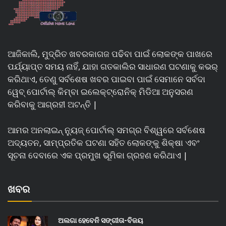
ଆଜିକାଲି, ମୁଦ୍ରିତ ଖବରକାଗଜ ପଢିବା ପାଇଁ ଲୋକଙ୍କ ପାଖରେ
ପର୍ଯ୍ୟାପ୍ତ ସମୟ ନାହିଁ, ଯାହା ଗତକାଲିର ସାଧାରଣ ଘଟଣାକୁ କଭର୍
କରିଥାଏ, ତେଣୁ ସର୍ବଶେଷ ଖବର ପାଇବା ପାଇଁ ସେମାନେ ସର୍ବଦା
ୱେବ୍ ପୋର୍ଟାଲ୍ କିମ୍ବା ଇଲେକ୍ଟ୍ରୋନିକ୍ ମିଡିଆ ଅନୁସରଣ
କରିବାକୁ ଆଗ୍ରହୀ ଅଟନ୍ତି |
ଆମର ଅନଲାଇନ୍ ନ୍ୟୁଜ୍ ପୋର୍ଟାଲ୍ ସମଗ୍ର ବିଶ୍ୱରେ ସର୍ବଶେଷ
ଅଦ୍ୟତନ, ସାମ୍ପ୍ରତିକ ଘଟଣା ସହିତ ଲୋକଙ୍କୁ ଶିକ୍ଷା ଏବଂ
ସୂଚନା ଦେବାରେ ଏକ ପ୍ରମୁଖ ଭୂମିକା ଗ୍ରହଣ କରିଥାଏ |
ଖବର
ଅଲଗା ହେବେନି ସଙ୍ଗୀତା-ବିଜୟ