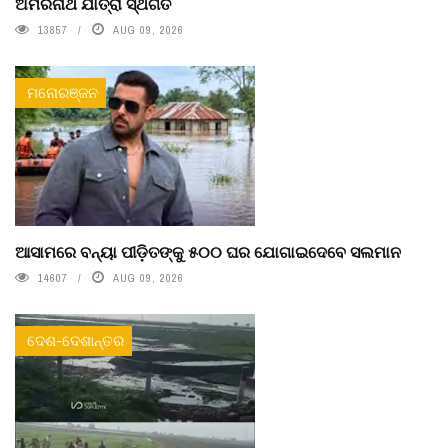
ଅମରନାଥ ଯାତ୍ରା ସ୍ଥଗିତ
13857
AUG 09, 2026
ମନୋରଞ୍ଜନ
ଆସାମରେ ବନ୍ୟା ପୀଡ଼ିତଙ୍କୁ ୫୦୦ ଘର ଯୋଗାଇଦେବେ ସଲମାନ
14607
AUG 09, 2026
ଦେଶ-ଦେଶାନ୍ତର