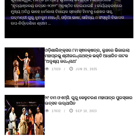
"ନୃତ୍ୟାଞ୍ଜଳୟ ଉତ୍ସବ-୨୦୨୨" ଅନୁଷ୍ଠିତ ହୋଇଯାଇଛି । କାର୍ଯ୍ୟକ୍ରମରେ
ମୁଖ୍ୟ ଅତିଥି ଭାବେ ଧର୍ମଶାଳା ବିଧାୟକ ସ୍ଵାଧୀନ ହିମାଂଶୁ ଶେଖର ସାହୁ,
ପଦ୍ମଶ୍ରୀ ଗୁରୁ କୁମକୁମ ମହାନ୍ତି, ଓଡ଼ିଆ ଭାଷା, ସାହିତ୍ୟ ଓ ସଂସ୍କୃତି ବିଭାଗର
ଉପ-ନିର୍ଦ୍ଦେଶିକା ଶ୍ରୀମ ...
ଓଡ଼ିଶାଲିଙ୍କ୍ସର ୮ମ ସ୍ଵନକ୍ଷତ୍ର, ଲୁହରେ ଭିଜାଇଲା
ମହାପ୍ରଭୁ ଶ୍ରୀଜଗନ୍ନାଥଙ୍କ ଭକ୍ତି ଆଧାରିତ ନାଟକ
‘ଅଦୃଶ୍ୟ ଜଗନ୍ନାଥ‘
17020
JUN 25, 2025
୨୯ ତମ ଓଏମ୍‌ସି. ଗୁରୁ କେଳୁଚରଣ ମହାପାତ୍ର ପୁରସ୍କାର
ଉତ୍ସବ ଉଦ୍‍ଯାପିତ
17632
SEP 10, 2023