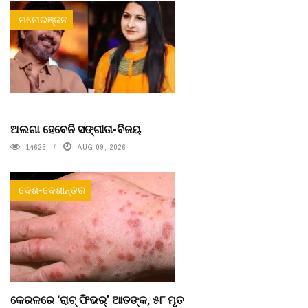
ମନୋରଞ୍ଜନ
ଅଲଗା ହେବେନି ସଙ୍ଗୀତା-ବିଜୟ
14625
AUG 09, 2026
ଦେଶ-ଦେଶାନ୍ତର
କେରଳରେ ‘ରାଟ୍ ଫିଭର୍’ ଆତଙ୍କ, ୫୮ ମୃତ