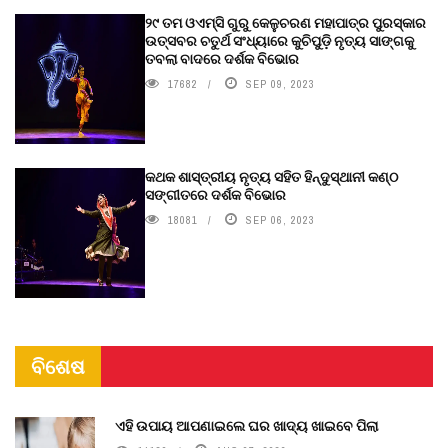
୨୯ ତମ ଓଏମ୍‌ସି ଗୁରୁ କେଳୁଚରଣ ମହାପାତ୍ର ପୁରସ୍କାର
ଉତ୍ସବର ଚତୁର୍ଥ ସଂଧ୍ୟାରେ କୁଚିପୁଡ଼ି ନୃତ୍ୟ ସାଙ୍ଗକୁ
ତବଲା ବାଦରେ ଦର୍ଶକ ବିଭୋର
17682
SEP 09, 2023
କଥକ ଶାସ୍ତ୍ରୀୟ ନୃତ୍ୟ ସହିତ ହିନ୍ଦୁସ୍ଥାନୀ କଣ୍ଠ
ସଙ୍ଗୀତରେ ଦର୍ଶକ ବିଭୋର
18081
SEP 06, 2023
ବିଶେଷ
ଏହି ଉପାୟ ଆପଣାଇଲେ ଘର ଖାଦ୍ୟ ଖାଇବେ ପିଲା