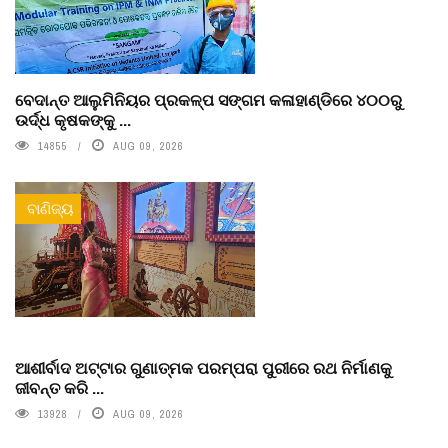
ବେଦାନ୍ତ ଆଲୁମିନିୟର ପ୍ରକଳ୍ପ ସଙ୍ଗମ କଳାହାଣ୍ଡିରେ ୪୦୦ରୁ
ଉର୍ଦ୍ଧ କୃଷକଙ୍କୁ ...
14855
AUG 09, 2026
ବାଣିଜ୍ୟ
ଆଶୀର୍ବାଦ ଅଟ୍ଟାର ଗୁଣାତ୍ମକ ପରମ୍ପରା ପୁରୀରେ ରଥ ନିର୍ମାଣକୁ
ଜୀବନ୍ତ କରି ...
13928
AUG 09, 2026