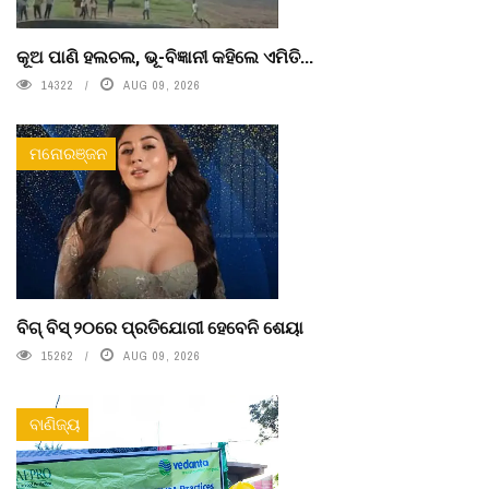
କୂଅ ପାଣି ହଲଚଲ, ଭୂ-ବିଜ୍ଞାନୀ କହିଲେ ଏମିତି...
14322
AUG 09, 2026
ମନୋରଞ୍ଜନ
ବିଗ୍ ବିସ୍ ୨୦ରେ ପ୍ରତିଯୋଗୀ ହେବେନି ଶେୟା
15262
AUG 09, 2026
ବାଣିଜ୍ୟ