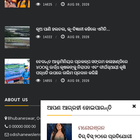
14625
AUG 09, 2026
କୂଅ ପାଣି ହଲଚଲ, ଭୂ-ବିଜ୍ଞାନୀ କହିଲେ ଏମିତି...
14322
AUG 09, 2026
ବେଦାନ୍ତ ଆଲୁମିନିୟର ପ୍ରକଳ୍ପ ସଙ୍ଗମ କଳାହାଣ୍ଡିରେ
୪୦୦ରୁ ଉର୍ଦ୍ଧ କୃଷକଙ୍କୁ ନିରାପଦ ଏବଂ ଦୀର୍ଘସ୍ଥାୟୀ କୃଷି
ପଦ୍ଧତି ଉପରେ ତାଲିମ ପ୍ରଦାନ କରିଛି
14855
AUG 09, 2026
ABOUT US
ଆପଣ ଆଗ୍ରହୀ ହୋଇପାରନ୍ତି
Bhubaneswar, Odisha, India
0 00000 000 00
ମନୋରଞ୍ଜନ
odishanewslens@gmail.com
ବିଗ୍ ବିସ୍ ୨୦ରେ ପ୍ରତିଯୋଗୀ