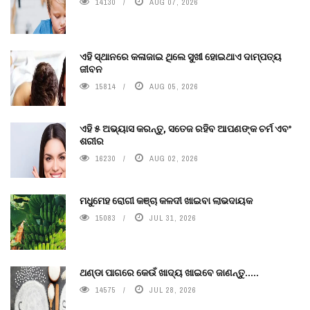
14130
AUG 07, 2026
ଏହି ସ୍ଥାନରେ କଳାଜାଇ ଥିଲେ ସୁଖୀ ହୋଇଥାଏ ଦାମ୍ପତ୍ୟ
ଜୀବନ
15814
AUG 05, 2026
ଏହି ୫ ଅଭ୍ୟାସ କରନ୍ତୁ, ସତେଜ ରହିବ ଆପଣଙ୍କ ଚର୍ମ ଏବଂ
ଶରୀର
16230
AUG 02, 2026
ମଧୁମେହ ରୋଗୀ କଞ୍ଚା କଳଦୀ ଖାଇବା ଲାଭଦାୟକ
15083
JUL 31, 2026
ଥଣ୍ଡା ପାଗରେ କେଉଁ ଖାଦ୍ୟ ଖାଇବେ ଜାଣନ୍ତୁ.....
14575
JUL 28, 2026