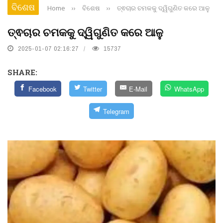
ବିଶେଷ
Home
››
ବିଶେଷ
››
ତ୍ଵଚାର ଚମକକୁ ଦ୍ୱିଗୁଣିତ କରେ ଆଳୁ
ତ୍ଵଚାର ଚମକକୁ ଦ୍ୱିଗୁଣିତ କରେ ଆଳୁ
2025-01-07 02:16:27
15737
SHARE:
Facebook
Twitter
E-Mail
WhatsApp
Telegram