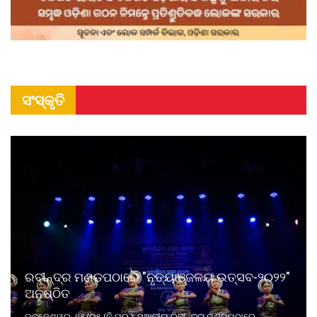
ସଂସ୍କୃତି
ରବୀନ୍ଦ୍ର ମଣ୍ଡପଠାରେ "ନୃତ୍ୟାଞ୍ଜଳୟ ଉତ୍ସବ-୨୦୨୨"
ଅନୁଷ୍ଠିତ
ଭୁବନେଶ୍ୱର, ୧୫/୦୫ (ନି.ପ୍ର.): ସ୍ଥାନୀୟ ରବୀନ୍ଦ୍ର ମଣ୍ଡପଠାରେ