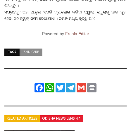
ଦିଅନ୍ତୁ ।
ସପ୍ତାହକୁ ୨ଥର ଆଳୁର ଏପରି ବ୍ୟବହାର କରିବା ଦ୍ୱାରା ତ୍ୱଚାରୁ ଦାଗ ଦୂର
ହେବା ସହ ତ୍ୱଚା ସଫା ଦେଖାଯାଏ । ଚମକ ମଧ୍ୟ ବୃଦ୍ଧି ପାଏ ।
Powered by
Froala Editor
TAGS
SKIN CARE
Facebook
WhatsApp
Twitter
Telegram
Gmail
Print
RELATED ARTICLES
ODISHA NEWS LENS 4.1