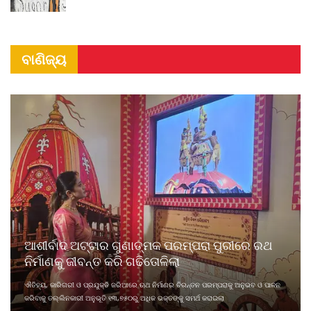
ବାଣିଜ୍ୟ
ଆଶୀର୍ବାଦ ଅଟ୍ଟାର ଗୁଣାତ୍ମକ ପରମ୍ପରା ପୁରୀରେ ରଥ
ନିର୍ମାଣକୁ ଜୀବନ୍ତ କରି ଗଢିତୋଳିଲା
ଐତିହ୍ୟ, କାରିଗରୀ ଓ ପ୍ରଯୁକ୍ତି ଜରିଆରେ ଋଥ ନିର୍ମାଣର ଚିରନ୍ତନ ପରମ୍ପରାକୁ ଅନୁଭବ ଓ ପାଳନ
କରିବାକୁ ତଲ୍ଲିନକାରୀ ଅନୁଭୂତି ୧୩,୭୫୦ରୁ ଅଧିକ ଭକ୍ତଙ୍କୁ ସମର୍ଥ କରାଇଲା