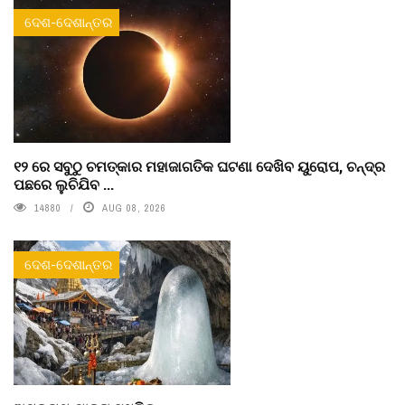
ଦେଶ-ଦେଶାନ୍ତର
୧୨ ରେ ସବୁଠୁ ଚମତ୍କାର ମହାଜାଗତିକ ଘଟଣା ଦେଖିବ ୟୁରୋପ, ଚନ୍ଦ୍ର
ପଛରେ ଲୁଚିଯିବ ...
14880
AUG 08, 2026
ଦେଶ-ଦେଶାନ୍ତର