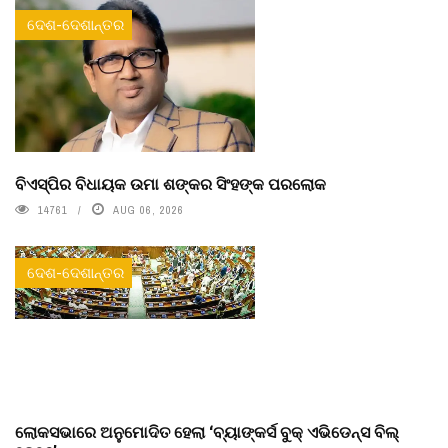
ଦେଶ-ଦେଶାନ୍ତର
ବିଏସ୍‌ପିର ବିଧାୟକ ଉମା ଶଙ୍କର ସିଂହଙ୍କ ପରଲୋକ
14761
AUG 06, 2026
ଦେଶ-ଦେଶାନ୍ତର
ଲୋକସଭାରେ ଅନୁମୋଦିତ ହେଲା ‘ବ୍ୟାଙ୍କର୍ସ ବୁକ୍ ଏଭିଡେନ୍ସ ବିଲ୍