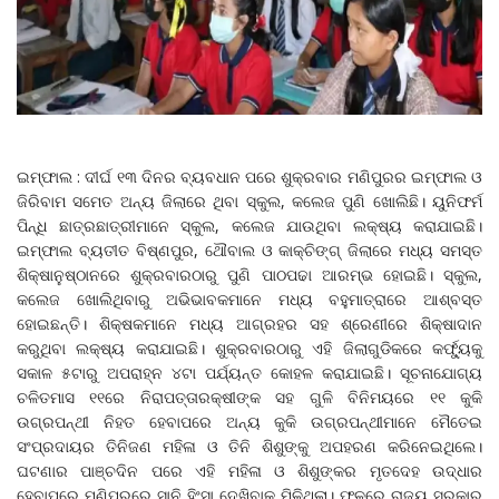
ଇମ୍ଫାଲ : ଦୀର୍ଘ ୧୩ ଦିନର ବ୍ୟବଧାନ ପରେ ଶୁକ୍ରବାର ମଣିପୁରର ଇମ୍ଫାଲ ଓ
ଜିରିବାମ ସମେତ ଅନ୍ୟ ଜିଲାରେ ଥିବା ସ୍କୁଲ, କଲେଜ ପୁଣି ଖୋଲିଛି। ୟୁନିଫର୍ମ
ପିନ୍ଧି ଛାତ୍ରଛାତ୍ରୀମାନେ ସ୍କୁଲ, କଲେଜ ଯାଉଥିବା ଲକ୍ଷ୍ୟ କରାଯାଇଛି।
ଇମ୍ଫାଲ ବ୍ୟତୀତ ବିଷ୍ଣପୁର, ଥୌବାଲ ଓ କାକ୍‌ଚିଙ୍ଗ୍‌ ଜିଲାରେ ମଧ୍ୟ ସମସ୍ତ
ଶିକ୍ଷାନୁଷ୍ଠାନରେ ଶୁକ୍ରବାରଠାରୁ ପୁଣି ପାଠପଢା ଆରମ୍ଭ ହୋଇଛି। ସ୍କୁଲ,
କଲେଜ ଖୋଲିଥିବାରୁ ଅଭିଭାବକମାନେ ମଧ୍ୟ ବହୁମାତ୍ରାରେ ଆଶ୍ବସ୍ତ
ହୋଇଛନ୍ତି। ଶିକ୍ଷକମାନେ ମଧ୍ୟ ଆଗ୍ରହର ସହ ଶ୍ରେଣୀରେ ଶିକ୍ଷାଦାନ
କରୁଥିବା ଲକ୍ଷ୍ୟ କରାଯାଇଛି। ଶୁକ୍ରବାରଠାରୁ ଏହି ଜିଲାଗୁଡିକରେ କର୍ଫ୍ୟୁକୁ
ସକାଳ ୫ଟାରୁ ଅପରାହ୍ନ ୪ଟା ପର୍ଯ୍ୟନ୍ତ କୋହଳ କରାଯାଇଛି। ସୂଚନାଯୋଗ୍ୟ
ଚଳିତମାସ ୧୧ରେ ନିରାପତ୍ତାରକ୍ଷୀଙ୍କ ସହ ଗୁଳି ବିନିମୟରେ ୧୧ କୁକି
ଉଗ୍ରପନ୍ଥୀ ନିହତ ହେବାପରେ ଅନ୍ୟ କୁକି ଉଗ୍ରପନ୍ଥୀମାନେ ମୈତେଇ
ସଂପ୍ରଦାୟର ତିନିଜଣ ମହିଳା ଓ ତିନି ଶିଶୁଙ୍କୁ ଅପହରଣ କରିନେଇଥିଲେ।
ଘଟଣାର ପାଞ୍ଚଦିନ ପରେ ଏହି ମହିଳା ଓ ଶିଶୁଙ୍କର ମୃତଦେହ ଉଦ୍ଧାର
ହେବାପରେ ମଣିପୁରରେ ସାନି ହିଂସା ଦେଖିବାକୁ ମିଳିଥିଲା। ଫଳରେ ରାଜ୍ୟ ସରକାର