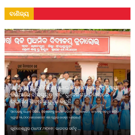
ବାଣିଜ୍ୟ
ବେଦାନ୍ତ ଆଲୁମିନିୟମ କୋଇଲା ଖଣି ପ୍ରକଳ୍ପ ବିଦ୍ୟା
ଜରିଆରେ ଝାରସୁଗୁଡ଼ା ଏବଂ ସୁନ୍ଦରଗଡ଼ ଜିଲ୍ଲାରେ
ଗ୍ରାମୀଣ ଶିକ୍ଷାକୁ ସୁଦୃଢ଼ କରୁଛି
ପାଠପଢାକୁ ଉନ୍ନତ କରିବା, ଶିକ୍ଷକଙ୍କୁ ସମର୍ଥନ କରିବା ଏବଂ ଶିକ୍ଷାଗତ ସମ୍ବଳକୁ ମଜବୁତ କରିବା
ଦ୍ୱାରା ୨୫,୦୦୦ ଛାତ୍ରଛାତ୍ରୀ ଏହା ଦ୍ୱାରା ଉପକୃତ ହୋଇଛନ୍ତି
ଭୁବନେଶ୍ୱର ୦୪/୦୮/୨୦୨୬ : ଭାରତର ସର୍ବବୃ ...