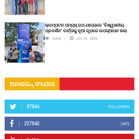
କ୍ରମ୍ପଟନ ପମ୍ପ୍‌ସ୍‌ ରଥ ଯାତ୍ରାରେ ‘ବିଶ୍ୱସନୀୟ
ପ୍ରଦର୍ଶନ’ ବାର୍ତ୍ତାକୁ ନୂଆ ରୂପରେ ଉପସ୍ଥାପନ କଲା
15049
JUL 28, 2026
ଅନଲାଇନ୍ ସଂଯୋଗ
67944
FOLLOWERS
227640
LIKES