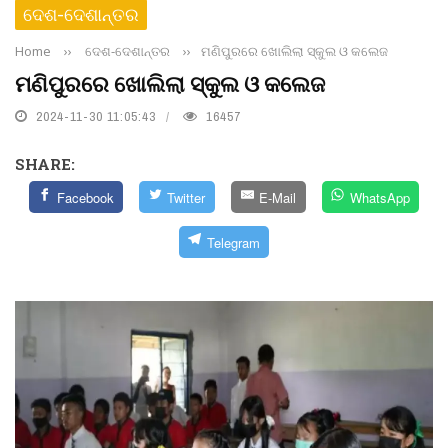
ଦେଶ-ଦେଶାନ୍ତର
Home
››
ଦେଶ-ଦେଶାନ୍ତର
››
ମଣିପୁରରେ ଖୋଲିଲା ସ୍କୁଲ ଓ କଲେଜ
ମଣିପୁରରେ ଖୋଲିଲା ସ୍କୁଲ ଓ କଲେଜ
2024-11-30 11:05:43
16457
SHARE:
Facebook
Twitter
E-Mail
WhatsApp
Telegram