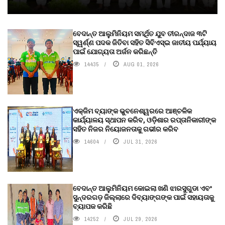
ବେଦାନ୍ତ ଆଲୁମିନିୟମ ସମର୍ଥିତ ଯୁବ ତୀରନ୍ଦାଜ ୩ଟି
ସ୍ୱର୍ଣ୍ଣ ପଦକ ଜିତିବା ସହିତ ସିବିଏସ୍ଇ ଜାତୀୟ ପର୍ଯ୍ୟାୟ
ପାଇଁ ଯୋଗ୍ୟତା ଅର୍ଜନ କରିଛନ୍ତି
14435
AUG 01, 2026
ଏକ୍ଜିମ ବ୍ୟାଙ୍କ ଭୁବନେଶ୍ୱରରେ ଆଞ୍ଚଳିକ
କାର୍ଯ୍ୟାଳୟ ସ୍ଥାପନ କରିବ, ଓଡ଼ିଶାର ରପ୍ତାନିକାରୀଙ୍କ
ସହିତ ନିଜର ନିୟୋଜନତାକୁ ଗଭୀର କରିବ
14604
JUL 31, 2026
ବେଦାନ୍ତ ଆଲୁମିନିୟମ କୋଇଲା ଖଣି ଝାରସୁଗୁଡା ଏବଂ
ସୁନ୍ଦରଗଡ଼ ଜିଲ୍ଲାରେ ଦିବ୍ୟାଙ୍ଗଙ୍କ ପାଇଁ ସହାୟତାକୁ
ବ୍ୟାପକ କରିଛି
14252
JUL 29, 2026