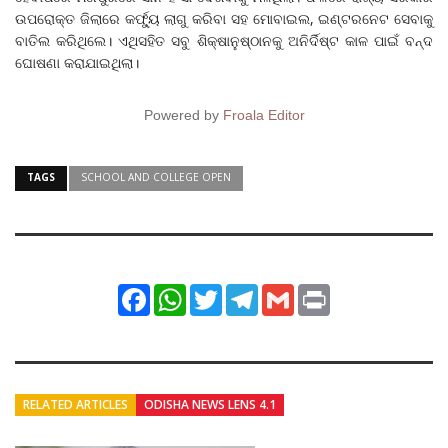
ଉପରୋକ୍ତ ଜିଲାରେ କର୍ଫ୍ୟୁ ଲାଗୁ କରିବା ସହ ମୋବାଇଲ, ଇଣ୍ଟରନେଟ ସେବାକୁ
ବାତିଲ କରିଥିଲେ। ଏଥିସହିତ ସବୁ ଶିକ୍ଷାନୁଷ୍ଠାନକୁ ଅନିର୍ଦିଷ୍ଟ କାଳ ପାଇଁ ବନ୍ଦ
ଘୋଷଣା କରାଯାଇଥିଲା।
Powered by
Froala Editor
TAGS
SCHOOL AND COLLEGE OPEN
Facebook
WhatsApp
Twitter
Telegram
Gmail
Print
RELATED ARTICLES
ODISHA NEWS LENS 4.1