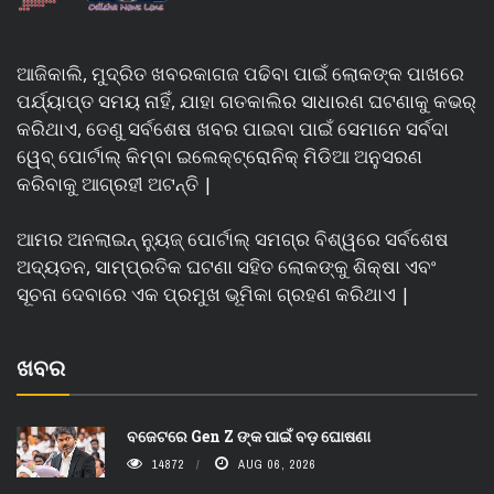
ଆଜିକାଲି, ମୁଦ୍ରିତ ଖବରକାଗଜ ପଢିବା ପାଇଁ ଲୋକଙ୍କ ପାଖରେ
ପର୍ଯ୍ୟାପ୍ତ ସମୟ ନାହିଁ, ଯାହା ଗତକାଲିର ସାଧାରଣ ଘଟଣାକୁ କଭର୍
କରିଥାଏ, ତେଣୁ ସର୍ବଶେଷ ଖବର ପାଇବା ପାଇଁ ସେମାନେ ସର୍ବଦା
ୱେବ୍ ପୋର୍ଟାଲ୍ କିମ୍ବା ଇଲେକ୍ଟ୍ରୋନିକ୍ ମିଡିଆ ଅନୁସରଣ
କରିବାକୁ ଆଗ୍ରହୀ ଅଟନ୍ତି |
ଆମର ଅନଲାଇନ୍ ନ୍ୟୁଜ୍ ପୋର୍ଟାଲ୍ ସମଗ୍ର ବିଶ୍ୱରେ ସର୍ବଶେଷ
ଅଦ୍ୟତନ, ସାମ୍ପ୍ରତିକ ଘଟଣା ସହିତ ଲୋକଙ୍କୁ ଶିକ୍ଷା ଏବଂ
ସୂଚନା ଦେବାରେ ଏକ ପ୍ରମୁଖ ଭୂମିକା ଗ୍ରହଣ କରିଥାଏ |
ଖବର
ବଜେଟରେ Gen Z ଙ୍କ ପାଇଁ ବଡ଼ ଘୋଷଣା
14872
AUG 06, 2026