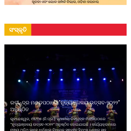
ସଂସ୍କୃତି
ରବୀନ୍ଦ୍ର ମଣ୍ଡପଠାରେ "ନୃତ୍ୟାଞ୍ଜଳୟ ଉତ୍ସବ-୨୦୨୨"
ଅନୁଷ୍ଠିତ
ଭୁବନେଶ୍ୱର, ୧୫/୦୫ (ନି.ପ୍ର.): ସ୍ଥାନୀୟ ରବୀନ୍ଦ୍ର ମଣ୍ଡପଠାରେ
"ନୃତ୍ୟାଞ୍ଜଳୟ ଉତ୍ସବ-୨୦୨୨" ଅନୁଷ୍ଠିତ ହୋଇଯାଇଛି । କାର୍ଯ୍ୟକ୍ରମରେ
ମୁଖ୍ୟ ଅତିଥି ଭାବେ ଧର୍ମଶାଳା ବିଧାୟକ ସ୍ଵାଧୀନ ହିମାଂଶୁ ଶେଖର ସାହୁ,