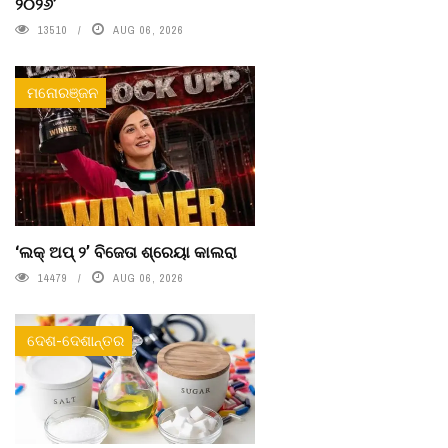
୨୦୨୬’
13510
AUG 06, 2026
ମନୋରଞ୍ଜନ
‘ଲକ୍ ଅପ୍ ୨’ ବିଜେତା ଶ୍ରେୟା କାଲରା
14479
AUG 06, 2026
ଦେଶ-ଦେଶାନ୍ତର