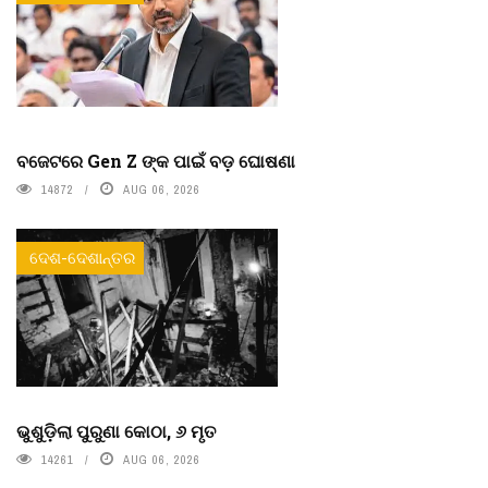
ବଜେଟରେ Gen Z ଙ୍କ ପାଇଁ ବଡ଼ ଘୋଷଣା
14872
AUG 06, 2026
ଦେଶ-ଦେଶାନ୍ତର
ଭୁଶୁଡ଼ିଲା ପୁରୁଣା କୋଠା, ୬ ମୃତ
14261
AUG 06, 2026