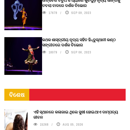
ଉତ୍ସବର ଚତୁର୍ଥ ସଂଧ୍ୟାରେ କୁଚିପୁଡ଼ି ନୃତ୍ୟ ସାଙ୍ଗକୁ
ତବଲା ବାଦରେ ଦର୍ଶକ ବିଭୋର
17678
SEP 09, 2023
କଥକ ଶାସ୍ତ୍ରୀୟ ନୃତ୍ୟ ସହିତ ହିନ୍ଦୁସ୍ଥାନୀ କଣ୍ଠ
ସଙ୍ଗୀତରେ ଦର୍ଶକ ବିଭୋର
18079
SEP 06, 2023
ବିଶେଷ
ଏହି ସ୍ଥାନରେ କଳାଜାଇ ଥିଲେ ସୁଖୀ ହୋଇଥାଏ ଦାମ୍ପତ୍ୟ
ଜୀବନ
15268
AUG 05, 2026