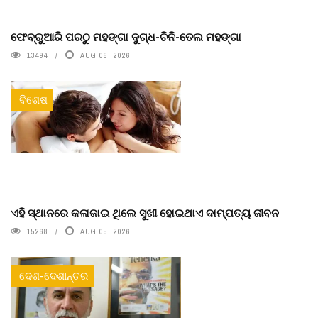
ଫେବ୍ରୁଆରି ପରଠୁ ମହଙ୍ଗା ଦୁଗ୍ଧ-ଚିନି-ତେଲ ମହଙ୍ଗା
13494
AUG 06, 2026
ବିଶେଷ
ଏହି ସ୍ଥାନରେ କଳାଜାଇ ଥିଲେ ସୁଖୀ ହୋଇଥାଏ ଦାମ୍ପତ୍ୟ ଜୀବନ
15268
AUG 05, 2026
ଦେଶ-ଦେଶାନ୍ତର