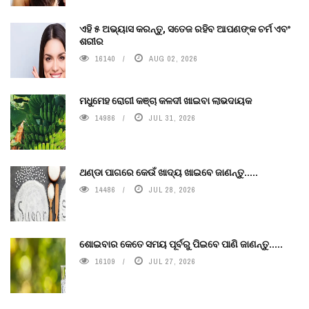
ଏହି ୫ ଅଭ୍ୟାସ କରନ୍ତୁ, ସତେଜ ରହିବ ଆପଣଙ୍କ ଚର୍ମ ଏବଂ
ଶରୀର
16140
AUG 02, 2026
ମଧୁମେହ ରୋଗୀ କଞ୍ଚା କଳଦୀ ଖାଇବା ଲାଭଦାୟକ
14986
JUL 31, 2026
ଥଣ୍ଡା ପାଗରେ କେଉଁ ଖାଦ୍ୟ ଖାଇବେ ଜାଣନ୍ତୁ.....
14486
JUL 28, 2026
ଶୋଇବାର କେତେ ସମୟ ପୂର୍ବରୁ ପିଇବେ ପାଣି ଜାଣନ୍ତୁ.....
16109
JUL 27, 2026