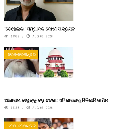
‘ତେହେଲକା’ ସମ୍ପାଦକ ଦୋଷୀ ସାବ୍ୟସ୍ତ
14989
AUG 06, 2026
ଦେଶ-ଦେଶାନ୍ତର
ଆଶାରାମ ବାପୁଙ୍କୁ ବଡ଼ ଝଟକା: ଏହି କାରଣରୁ ମିଳିଲାନି ଜାମିନ
15158
AUG 06, 2026
ଦେଶ-ଦେଶାନ୍ତର