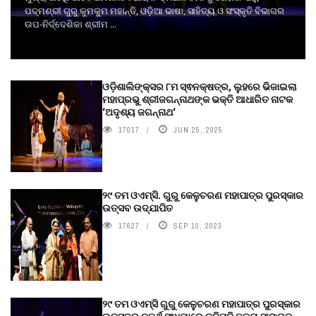
ପଦ୍ମଶ୍ରୀ ଗୁରୁ କୁମକୁମ ମହାନ୍ତି, ଓଡ଼ିଆ ଭାଷା, ସାହିତ୍ୟ ଓ ସଂସ୍କୃତି ବିଭାଗର
ଉପ-ନିର୍ଦ୍ଦେଶିକା ଶ୍ରୀମ ...
ଓଡ଼ିଶାଲିଙ୍କ୍ସର ୮ମ ସ୍ଵନକ୍ଷତ୍ର, ଲୁହରେ ଭିଜାଇଲା
ମହାପ୍ରଭୁ ଶ୍ରୀଜଗନ୍ନାଥଙ୍କ ଭକ୍ତି ଆଧାରିତ ନାଟକ
‘ଅଦୃଶ୍ୟ ଜଗନ୍ନାଥ‘
17017
JUN 25, 2025
୨୯ ତମ ଓଏମ୍‌ସି. ଗୁରୁ କେଳୁଚରଣ ମହାପାତ୍ର ପୁରସ୍କାର
ଉତ୍ସବ ଉଦ୍‍ଯାପିତ
17627
SEP 10, 2023
୨୯ ତମ ଓଏମ୍‌ସି ଗୁରୁ କେଳୁଚରଣ ମହାପାତ୍ର ପୁରସ୍କାର