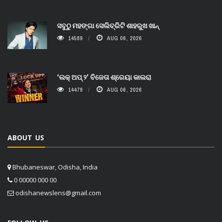
ସବୁଠୁ ମହଙ୍ଗା ସେଲିବ୍ରିଟି ଶାହରୁଖ ଖାନ୍
14589
AUG 06, 2026
‘ଲକ୍ ଅପ୍ ୨’ ବିଜେତା ଶ୍ରେୟା କାଲରା
14479
AUG 06, 2026
ABOUT US
Bhubaneswar, Odisha, India
0 00000 000 00
odishanewslens@gmail.com