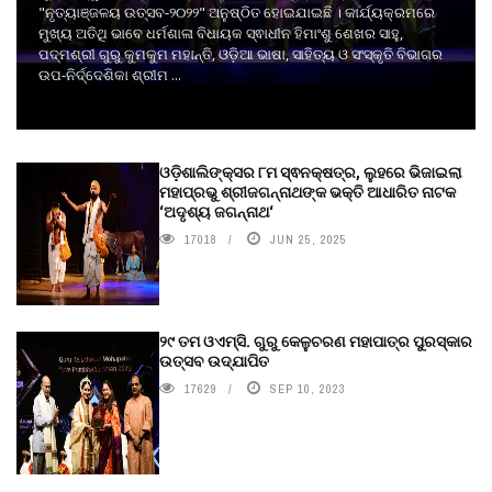
"ନୃତ୍ୟାଞ୍ଜଳୟ ଉତ୍ସବ-୨୦୨୨" ଅନୁଷ୍ଠିତ ହୋଇଯାଇଛି । କାର୍ଯ୍ୟକ୍ରମରେ
ମୁଖ୍ୟ ଅତିଥି ଭାବେ ଧର୍ମଶାଳା ବିଧାୟକ ସ୍ଵାଧୀନ ହିମାଂଶୁ ଶେଖର ସାହୁ,
ପଦ୍ମଶ୍ରୀ ଗୁରୁ କୁମକୁମ ମହାନ୍ତି, ଓଡ଼ିଆ ଭାଷା, ସାହିତ୍ୟ ଓ ସଂସ୍କୃତି ବିଭାଗର
ଉପ-ନିର୍ଦ୍ଦେଶିକା ଶ୍ରୀମ ...
ଓଡ଼ିଶାଲିଙ୍କ୍ସର ୮ମ ସ୍ଵନକ୍ଷତ୍ର, ଲୁହରେ ଭିଜାଇଲା
ମହାପ୍ରଭୁ ଶ୍ରୀଜଗନ୍ନାଥଙ୍କ ଭକ୍ତି ଆଧାରିତ ନାଟକ
‘ଅଦୃଶ୍ୟ ଜଗନ୍ନାଥ‘
17018
JUN 25, 2025
୨୯ ତମ ଓଏମ୍‌ସି. ଗୁରୁ କେଳୁଚରଣ ମହାପାତ୍ର ପୁରସ୍କାର
ଉତ୍ସବ ଉଦ୍‍ଯାପିତ
17629
SEP 10, 2023