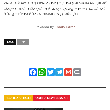
ଏକାକୀ ଦେଖି ସେମାନଙ୍କୁ ଅଟକାଇ ଥିଲେ। ଏହାପରେ ଛୁରୀ ଦେଖାଇ ଗଣ ଦୁଷ୍କର୍ମ
କରିଥିଲେ। ଖାଲି ଏତିକି ନୁହେଁ, ଏହି ସମସ୍ତ ଦୃଶ୍ୟକୁ ଫୋନରେ ରେକର୍ଡ କରି,
ଭିଡିଓକୁ ସୋସିଆଲ ମିଡିଆରେ ଭାଇରାଲ ମଧ୍ୟ କରିଛନ୍ତି।
Powered by
Froala Editor
TAGS
RAPE
Facebook
WhatsApp
Twitter
Telegram
Gmail
Print
RELATED ARTICLES
ODISHA NEWS LENS 4.1