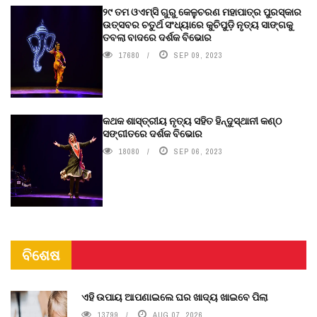
୨୯ ତମ ଓଏମ୍‌ସି ଗୁରୁ କେଳୁଚରଣ ମହାପାତ୍ର ପୁରସ୍କାର
ଉତ୍ସବର ଚତୁର୍ଥ ସଂଧ୍ୟାରେ କୁଚିପୁଡ଼ି ନୃତ୍ୟ ସାଙ୍ଗକୁ
ତବଲା ବାଦରେ ଦର୍ଶକ ବିଭୋର
17680
SEP 09, 2023
କଥକ ଶାସ୍ତ୍ରୀୟ ନୃତ୍ୟ ସହିତ ହିନ୍ଦୁସ୍ଥାନୀ କଣ୍ଠ
ସଙ୍ଗୀତରେ ଦର୍ଶକ ବିଭୋର
18080
SEP 06, 2023
ବିଶେଷ
ଏହି ଉପାୟ ଆପଣାଇଲେ ଘର ଖାଦ୍ୟ ଖାଇବେ ପିଲା
13799
AUG 07, 2026