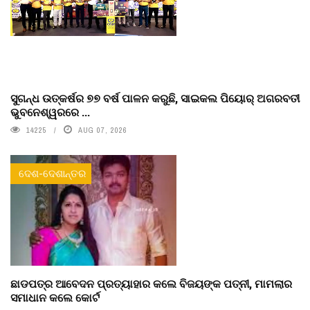
ସୁଗନ୍ଧ ଉତ୍କର୍ଷର ୭୭ ବର୍ଷ ପାଳନ କରୁଛି, ସାଇକଲ ପିୟୋର୍‌ ଅଗରବତୀ
ଭୁବନେଶ୍ୱରରେ ...
14225
AUG 07, 2026
ଦେଶ-ଦେଶାନ୍ତର
ଛାଡପତ୍ର ଆବେଦନ ପ୍ରତ୍ୟାହାର କଲେ ବିଜୟଙ୍କ ପତ୍ନୀ, ମାମଲାର
ସମାଧାନ କଲେ କୋର୍ଟ