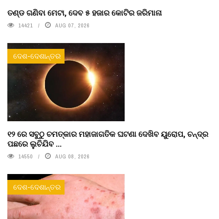
ତଣ୍ଡ ଗଣିବା ମେଟା, ଦେବ ୫ ହଜାର କୋଟିର ଜରିମାନା
14421
AUG 07, 2026
ଦେଶ-ଦେଶାନ୍ତର
୧୨ ରେ ସବୁଠୁ ଚମତ୍କାର ମହାଜାଗତିକ ଘଟଣା ଦେଖିବ ୟୁରୋପ, ଚନ୍ଦ୍ର
ପଛରେ ଲୁଚିଯିବ ...
14550
AUG 08, 2026
ଦେଶ-ଦେଶାନ୍ତର