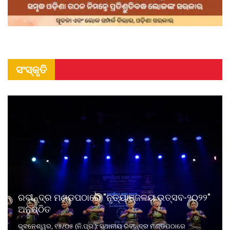
ସଂସ୍କୃତି
ରବୀନ୍ଦ୍ର ମଣ୍ଡପଠାରେ "ନୃତ୍ୟାଞ୍ଜଳୟ ଉତ୍ସବ-୨୦୨୨"
ଅନୁଷ୍ଠିତ
ଭୁବନେଶ୍ୱର, ୧୫/୦୫ (ନି.ପ୍ର.): ସ୍ଥାନୀୟ ରବୀନ୍ଦ୍ର ମଣ୍ଡପଠାରେ