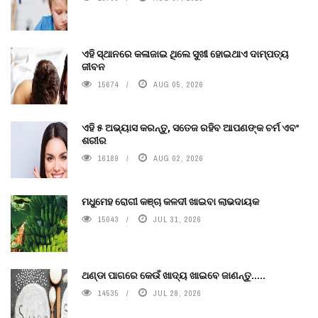
ଏହି ସ୍ଥାନରେ କଳାଜାଇ ଥିଲେ ସୁଖୀ ହୋଇଥାଏ ଦାମ୍ପତ୍ୟ
ଜୀବନ
15674
AUG 05, 2026
ଏହି ୫ ଅଭ୍ୟାସ କରନ୍ତୁ, ସତେଜ ରହିବ ଆପଣଙ୍କ ଚର୍ମ ଏବଂ
ଶରୀର
16189
AUG 02, 2026
ମଧୁମେହ ରୋଗୀ କଞ୍ଚା କଳଦୀ ଖାଇବା ଲାଭଦାୟକ
15043
JUL 31, 2026
ଥଣ୍ଡା ପାଗରେ କେଉଁ ଖାଦ୍ୟ ଖାଇବେ ଜାଣନ୍ତୁ.....
14535
JUL 28, 2026