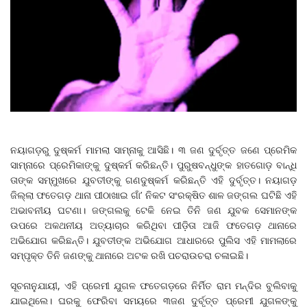
ନୟାଗଡ଼ରୁ ଦୁଷ୍କର୍ମ ମାମଲା ସାମ୍ନାକୁ ଆସିଛି। ୩ ଜଣ ଦୁର୍ବୃତ୍ତ ଜଣେ ପ୍ରେମିକ
ସାମ୍ନାରେ ପ୍ରେମିକାଙ୍କୁ ଦୁଷ୍କର୍ମ କରିଛନ୍ତି। ପୁରୁଷବନ୍ଧୁଙ୍କ ହାତଗୋଡ଼ ବାନ୍ଧି
ତାଙ୍କ ସମ୍ମୁଖରେ ଯୁବତୀଙ୍କୁ ଗଣଦୁଷ୍କର୍ମ କରିଛନ୍ତି ଏହି ଦୁର୍ବୃତ୍ତ। ନୟାଗଡ଼
ଜିଲ୍ଲା ଫତେଗଡ଼ ଥାନା ପୀଠାଖାଇ ଗାଁ’ ନିକଟ ସଂରକ୍ଷିତ ଶାଳ ଜଙ୍ଗଲ ଘଟିଛି ଏହି
ଅଭାବନୀୟ ଘଟଣା। ଜଙ୍ଗଲକୁ ଟେକି ନେଇ ତିନି ଜଣ ଯୁବକ ସେମାନଙ୍କ
ଉପରେ ଅକଥନୀୟ ଅତ୍ୟାଚାର କରିଥିବା ପୀଡ଼ିତା ଆଜି ଫତେଗଡ଼ ଥାନାରେ
ଅଭିଯୋଗ କରିଛନ୍ତି। ଯୁବତୀଙ୍କ ଅଭିଯୋଗ ଆଧାରରେ ପୁଲିସ ଏହି ମାମଲାରେ
ସମ୍ପୃକ୍ତ ତିନି ଜଣଙ୍କୁ ଥାନାରେ ଅଟକ ରଖି ପଚରାଉଚରା ଚଳାଇଛି।
ସୂଚନାନୁଯାୟୀ, ଏହି ପ୍ରେମୀ ଯୁଗଳ ଫତେଗଡ଼ରେ ନିର୍ମିତ ରାମ ମନ୍ଦିର ବୁଲିବାକୁ
ଯାଇଥିଲେ। ଘରକୁ ଫେରିବା ସମୟରେ ୩ଜଣ ଦୁର୍ବୃତ୍ତ ପ୍ରେମୀ ଯୁଗଳଙ୍କୁ