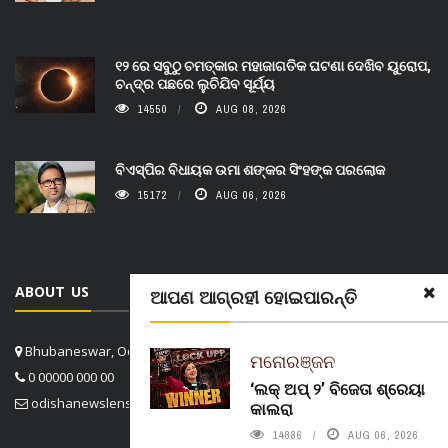
୧୨ ରେ ସବୁଠୁ ଚମତ୍କାର ମହାଜାଗତିକ ଘଟଣା ଦେଖିବ ୟୁରୋପ,
ଚନ୍ଦ୍ର ପଛରେ ଲୁଚିଯିବ ସୂର୍ଯ୍ୟ
14550
AUG 08, 2026
ବିଏସ୍‌ପିର ବିଧାୟକ ଉମା ଶଙ୍କର ସିଂହଙ୍କ ପରଲୋକ
15172
AUG 06, 2026
ABOUT US
ଆପଣ ଆଗ୍ରହୀ ହୋଇପାରନ୍ତି
Bhubaneswar, Odisha, India
ମନୋରଞ୍ଜନ
0 00000 000 00
‘ଲକ୍ ଅପ୍ ୨’ ବିଜେତା ଶ୍ରେୟା
odishanewslens@gmail.com
କାଲରା
14886
AUG 06, 2026