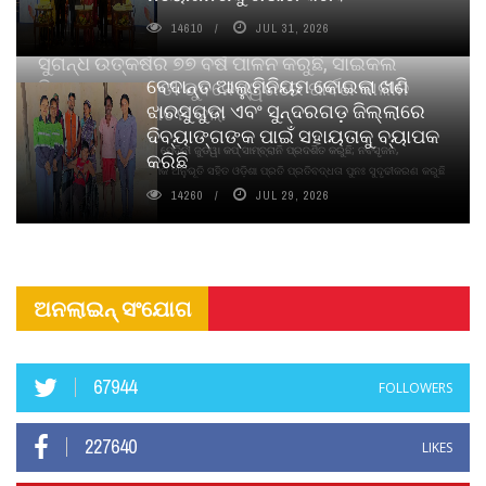
14610
JUL 31, 2026
ସୁଗନ୍ଧ ଉତ୍କର୍ଷର ୭୭ ବର୍ଷ ପାଳନ କରୁଛି, ସାଇକଲ
ବେଦାନ୍ତ ଆଲୁମିନିୟମ କୋଇଲା ଖଣି
ପିୟୋର୍‌ ଅଗରବତୀ ଭୁବନେଶ୍ୱରରେ ପାର୍ବଣ କାଳୀନ
ଝାରସୁଗୁଡା ଏବଂ ସୁନ୍ଦରଗଡ଼ ଜିଲ୍ଲାରେ
ନବସୃଜନ ଉନ୍ମୋଚନ କଲା
ଦିବ୍ୟାଙ୍ଗଙ୍କ ପାଇଁ ସହାୟତାକୁ ବ୍ୟାପକ
ବାଉଁଶ ବିହୀନ କଠିନ ଧୂପ ଏବଂ ମେଦିନୀ ଜୁଡୱା କପ୍‌ ସାମ୍ବ୍ରାନି ପ୍ରଦର୍ଶିତ କରୁଛି; ନବସୃଜନ,
କରିଛି
ଦୀର୍ଘସ୍ଥାୟିତା ଏବଂ ଆଧ୍ୟାତ୍ମିକ ଅନୁଭୂତି ସହିତ ଓଡ଼ିଶା ପ୍ରତି ପ୍ରତିବଦ୍ଧତା ପୁନଃ ସୁଦୃଢୀକରଣ କରୁଛି
14260
JUL 29, 2026
ଅନଲାଇନ୍ ସଂଯୋଗ
67944
FOLLOWERS
227640
LIKES