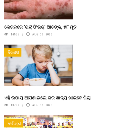
କେରଳରେ ‘ରାଟ୍ ଫିଭର୍’ ଆତଙ୍କ, ୫୮ ମୃତ
14585
AUG 08, 2026
ବିଶେଷ
ଏହି ଉପାୟ ଆପଣାଇଲେ ଘର ଖାଦ୍ୟ ଖାଇବେ ପିଲା
13799
AUG 07, 2026
ବାଣିଜ୍ୟ