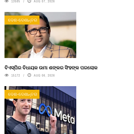
13585
AUG 07, 2026
ଦେଶ-ଦେଶାନ୍ତର
ବିଏସ୍‌ପିର ବିଧାୟକ ଉମା ଶଙ୍କର ସିଂହଙ୍କ ପରଲୋକ
15172
AUG 06, 2026
ଦେଶ-ଦେଶାନ୍ତର