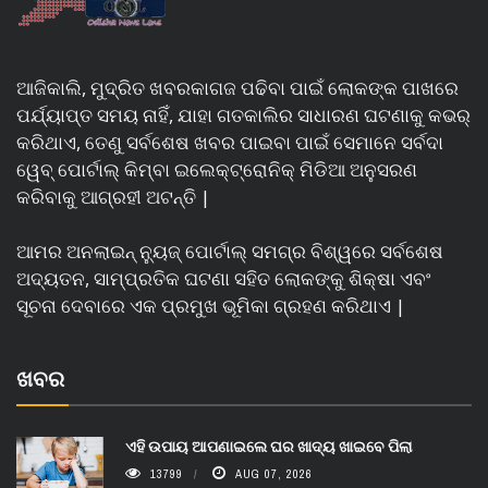
ଆଜିକାଲି, ମୁଦ୍ରିତ ଖବରକାଗଜ ପଢିବା ପାଇଁ ଲୋକଙ୍କ ପାଖରେ
ପର୍ଯ୍ୟାପ୍ତ ସମୟ ନାହିଁ, ଯାହା ଗତକାଲିର ସାଧାରଣ ଘଟଣାକୁ କଭର୍
କରିଥାଏ, ତେଣୁ ସର୍ବଶେଷ ଖବର ପାଇବା ପାଇଁ ସେମାନେ ସର୍ବଦା
ୱେବ୍ ପୋର୍ଟାଲ୍ କିମ୍ବା ଇଲେକ୍ଟ୍ରୋନିକ୍ ମିଡିଆ ଅନୁସରଣ
କରିବାକୁ ଆଗ୍ରହୀ ଅଟନ୍ତି |
ଆମର ଅନଲାଇନ୍ ନ୍ୟୁଜ୍ ପୋର୍ଟାଲ୍ ସମଗ୍ର ବିଶ୍ୱରେ ସର୍ବଶେଷ
ଅଦ୍ୟତନ, ସାମ୍ପ୍ରତିକ ଘଟଣା ସହିତ ଲୋକଙ୍କୁ ଶିକ୍ଷା ଏବଂ
ସୂଚନା ଦେବାରେ ଏକ ପ୍ରମୁଖ ଭୂମିକା ଗ୍ରହଣ କରିଥାଏ |
ଖବର
ଏହି ଉପାୟ ଆପଣାଇଲେ ଘର ଖାଦ୍ୟ ଖାଇବେ ପିଲା
13799
AUG 07, 2026