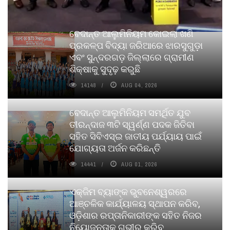
ବେଦାନ୍ତ ଆଲୁମିନିୟମ କୋଇଲା ଖଣି
ପ୍ରକଳ୍ପ ବିଦ୍ୟା ଜରିଆରେ ଝାରସୁଗୁଡ଼ା
ଏବଂ ସୁନ୍ଦରଗଡ଼ ଜିଲ୍ଲାରେ ଗ୍ରାମୀଣ
ଶିକ୍ଷାକୁ ସୁଦୃଢ଼ କରୁଛି
14148
AUG 04, 2026
ବେଦାନ୍ତ ଆଲୁମିନିୟମ ସମର୍ଥିତ ଯୁବ
ତୀରନ୍ଦାଜ ୩ଟି ସ୍ୱର୍ଣ୍ଣ ପଦକ ଜିତିବା
ସହିତ ସିବିଏସ୍ଇ ଜାତୀୟ ପର୍ଯ୍ୟାୟ ପାଇଁ
ଯୋଗ୍ୟତା ଅର୍ଜନ କରିଛନ୍ତି
14441
AUG 01, 2026
ଏକ୍ଜିମ ବ୍ୟାଙ୍କ ଭୁବନେଶ୍ୱରରେ
ଆଞ୍ଚଳିକ କାର୍ଯ୍ୟାଳୟ ସ୍ଥାପନ କରିବ,
ଓଡ଼ିଶାର ରପ୍ତାନିକାରୀଙ୍କ ସହିତ ନିଜର
ନିୟୋଜନତାକୁ ଗଭୀର କରିବ