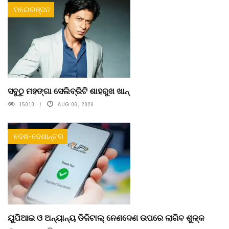
ମନୋରଞ୍ଜନ
ସବୁଠୁ ମହଙ୍ଗା ସେଲିବ୍ରିଟି ଶାହରୁଖ ଖାନ୍
15010
AUG 06, 2026
ଦେଶ-ଦେଶାନ୍ତର
ୟୁପିଆଇ ଓ ଅନ୍ୟାନ୍ୟ ଡିଜିଟାଲ୍ ନେଣଦେଣ ଉପରେ ଲାଗିବ ଶୁଳ୍କ