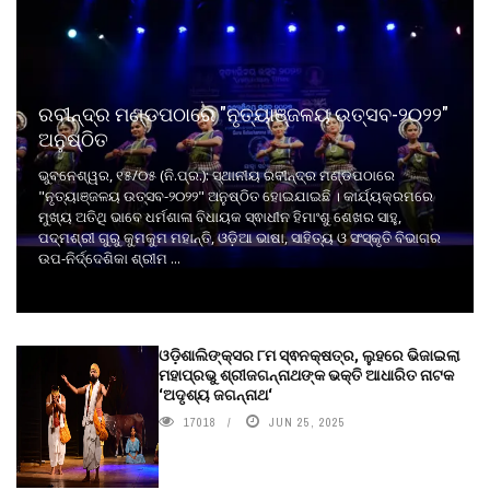
ରବୀନ୍ଦ୍ର ମଣ୍ଡପଠାରେ "ନୃତ୍ୟାଞ୍ଜଳୟ ଉତ୍ସବ-୨୦୨୨"
ଅନୁଷ୍ଠିତ
ଭୁବନେଶ୍ୱର, ୧୫/୦୫ (ନି.ପ୍ର.): ସ୍ଥାନୀୟ ରବୀନ୍ଦ୍ର ମଣ୍ଡପଠାରେ
"ନୃତ୍ୟାଞ୍ଜଳୟ ଉତ୍ସବ-୨୦୨୨" ଅନୁଷ୍ଠିତ ହୋଇଯାଇଛି । କାର୍ଯ୍ୟକ୍ରମରେ
ମୁଖ୍ୟ ଅତିଥି ଭାବେ ଧର୍ମଶାଳା ବିଧାୟକ ସ୍ଵାଧୀନ ହିମାଂଶୁ ଶେଖର ସାହୁ,
ପଦ୍ମଶ୍ରୀ ଗୁରୁ କୁମକୁମ ମହାନ୍ତି, ଓଡ଼ିଆ ଭାଷା, ସାହିତ୍ୟ ଓ ସଂସ୍କୃତି ବିଭାଗର
ଉପ-ନିର୍ଦ୍ଦେଶିକା ଶ୍ରୀମ ...
ଓଡ଼ିଶାଲିଙ୍କ୍ସର ୮ମ ସ୍ଵନକ୍ଷତ୍ର, ଲୁହରେ ଭିଜାଇଲା
ମହାପ୍ରଭୁ ଶ୍ରୀଜଗନ୍ନାଥଙ୍କ ଭକ୍ତି ଆଧାରିତ ନାଟକ
‘ଅଦୃଶ୍ୟ ଜଗନ୍ନାଥ‘
17018
JUN 25, 2025