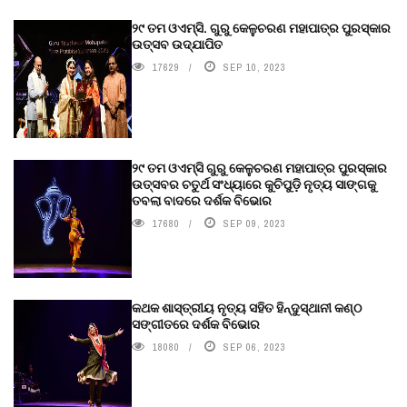
୨୯ ତମ ଓଏମ୍‌ସି. ଗୁରୁ କେଳୁଚରଣ ମହାପାତ୍ର ପୁରସ୍କାର
ଉତ୍ସବ ଉଦ୍‍ଯାପିତ
17629
SEP 10, 2023
୨୯ ତମ ଓଏମ୍‌ସି ଗୁରୁ କେଳୁଚରଣ ମହାପାତ୍ର ପୁରସ୍କାର
ଉତ୍ସବର ଚତୁର୍ଥ ସଂଧ୍ୟାରେ କୁଚିପୁଡ଼ି ନୃତ୍ୟ ସାଙ୍ଗକୁ
ତବଲା ବାଦରେ ଦର୍ଶକ ବିଭୋର
17680
SEP 09, 2023
କଥକ ଶାସ୍ତ୍ରୀୟ ନୃତ୍ୟ ସହିତ ହିନ୍ଦୁସ୍ଥାନୀ କଣ୍ଠ
ସଙ୍ଗୀତରେ ଦର୍ଶକ ବିଭୋର
18080
SEP 06, 2023