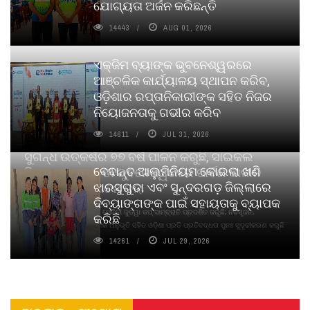
ଯୋଗ୍ୟତା ଅର୍ଜନ କରିଛନ୍ତି
14443
AUG 01, 2026
ଏକ୍ଜିମ ବ୍ୟାଙ୍କ ଭୁବନେଶ୍ୱରରେ
ଆଞ୍ଚଳିକ କାର୍ଯ୍ୟାଳୟ ସ୍ଥାପନ କରିବ,
ଓଡ଼ିଶାର ରପ୍ତାନିକାରୀଙ୍କ ସହିତ ନିଜର
ନିୟୋଜନତାକୁ ଗଭୀର କରିବ
14611
JUL 31, 2026
ସୁଗନ୍ଧ ଉତ୍କର୍ଷର ୭୭ ବର୍ଷ ପାଳନ କରୁଛି, ସାଇକଲ
ବେଦାନ୍ତ ଆଲୁମିନିୟମ କୋଇଲା ଖଣି
ପିୟୋର୍‌ ଅଗରବତୀ ଭୁବନେଶ୍ୱରରେ ପାର୍ବଣ କାଳୀନ
ଝାରସୁଗୁଡା ଏବଂ ସୁନ୍ଦରଗଡ଼ ଜିଲ୍ଲାରେ
ନବସୃଜନ ଉନ୍ମୋଚନ କଲା
ଦିବ୍ୟାଙ୍ଗଙ୍କ ପାଇଁ ସହାୟତାକୁ ବ୍ୟାପକ
ବାଉଁଶ ବିହୀନ କଠିନ ଧୂପ ଏବଂ ମେଦିନୀ ଜୁଡୱା କପ୍‌ ସାମ୍ବ୍ରାନି ପ୍ରଦର୍ଶିତ କରୁଛି; ନବସୃଜନ,
କରିଛି
ଦୀର୍ଘସ୍ଥାୟିତା ଏବଂ ଆଧ୍ୟାତ୍ମିକ ଅନୁଭୂତି ସହିତ ଓଡ଼ିଶା ପ୍ରତି ପ୍ରତିବଦ୍ଧତା ପୁନଃ ସୁଦୃଢୀକରଣ କରୁଛି
14261
JUL 29, 2026