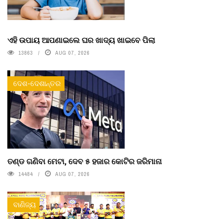
ଏହି ଉପାୟ ଆପଣାଇଲେ ଘର ଖାଦ୍ୟ ଖାଇବେ ପିଲା
13863
AUG 07, 2026
ଦେଶ-ଦେଶାନ୍ତର
ତଣ୍ଡ ଗଣିବା ମେଟା, ଦେବ ୫ ହଜାର କୋଟିର ଜରିମାନା
14484
AUG 07, 2026
ବାଣିଜ୍ୟ