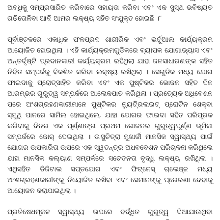
ଅବଧିକୁ ସମ୍ପ୍ରସାରିତ କରିବାରେ ସହାୟତା କରିବା ଏବଂ ଏକ ସୁସ୍ଥ ଭବିଷ୍ୟତ
ଗଢିତୋଳିବା ଆଦି ଆମର ଲକ୍ଷ୍ୟ ସହିତ ସଂଯୁକ୍ତ ହୋଇଛି ।”
ପୂର୍ବାଞ୍ଚଳରେ ଏକାଧିକ ଫଳପ୍ରଦ ଶାରୀରିକ ଏବଂ ଭର୍ଚୁଆଲ କାର୍ଯ୍ୟକ୍ରମ
ଆୟୋଜିତ ହୋଇଥିଲା । ଏହି କାର୍ଯ୍ୟକ୍ରମଗୁଡିକରେ ବ୍ୟାପକ ଯୋଗାଭ୍ୟାସ ଏବଂ
ଅନ୍ତର୍ଦୃଷ୍ଟି ପ୍ରଦାନକାରୀ କାର୍ଯ୍ୟକ୍ରମ ରହିଥିଲା ଯାହା ଜନସାଧାରଣଙ୍କ ସହିତ
ନିବିଡ ସମ୍ପର୍କକୁ ବିକଶିତ କରିବା ଲକ୍ଷ୍ୟ ରଖିଥିଲା । ସେଗୁଡିକ ମଧ୍ୟ ଯୋଗ
ଫାଇଦାକୁ ପ୍ରୋତ୍ସାହିତ କରିବା ଏବଂ ଏକ ପୁଷ୍ଟିକର ଭୋଜନ ସହିତ ଦିନ
ଆରମ୍ଭର ଗୁରୁତ୍ୱ ସମ୍ପର୍କରେ ଆଲୋକପାତ କରିଥିଲା । ପ୍ରତ୍ୟେକ ଅଧିବେଶନ
ପରେ ଅଂଶଗ୍ରହଣକାରୀମାନେ ପୁଷ୍ଟିକର ନୁ୍ୟଟି୍ରଲାଇଟ୍‌ ପ୍ରୋଟିନ ଶେକ୍‌ବା
ସ୍ମୁଥି ପାନରେ ସାମିଲ ହୋଇଥିଲେ, ଯାହା ଯୋଗର ଫାଇଦା ସହିତ ପରିପୂରକ
କରିବାକୁ ଦିନର ଏକ ପୂର୍ଣ୍ଣାଙ୍ଗ ପ୍ରଥମ ଭୋଜନର ଗୁରୁତ୍ୱପୂର୍ଣ୍ଣ ଭୂମିକା
ସମ୍ପର୍କରେ ଜୋର୍‌ ଦେଇଥିଲା । ଡ.ସୁଚିତ୍ରା ମୁଖାର୍ଜୀ ମାନସିକ ସ୍ୱାସ୍ଥ୍ୟ ପାଇଁ
ଯୋଗର ଉପକାରିତା ଉପରେ ଏକ ସ୍ୱତନ୍ତ୍ର ଅଧବବେଶନ ପରିଚାଳନା କରିଥିଲେ
ଯାହା ମାନସିକ କଲ୍ୟାଣ ସମ୍ପର୍କରେ ସଚେତନତା ବୃଦ୍ଧି ଲକ୍ଷ୍ୟ ରଖିଥିଲା ।
ଏଥିସହିତ ଡିଜିଟାଲ ସପ୍ତଯୋଗ ଏବଂ ଫିଟ୍‌ନେସ୍‌ ଚାଲେଞ୍ଜ ମଧ୍ୟ
ଅଂଶଗ୍ରହଣକାରୀଙ୍କୁ ନିୟୋଜିତ ରଖିବା ଏବଂ ସେମାନଙ୍କୁ ପ୍ରେରଣା ଦେବାକୁ
ଆୟୋଜନ କରାଯାଇଥିଲା ।
ପ୍ରତିଷେଧମୂକଳ ସ୍ୱାସ୍ଥ୍ୟ ଉପରେ ବର୍ଦ୍ଧିତ ଗୁରୁତ୍ୱ ଦିଆଯାଉଥିବା