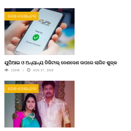
ଦେଶ-ଦେଶାନ୍ତର
ୟୁପିଆଇ ଓ ଅନ୍ୟାନ୍ୟ ଡିଜିଟାଲ୍ ନେଣଦେଣ ଉପରେ ଲାଗିବ ଶୁଳ୍କ
13648
AUG 07, 2026
ଦେଶ-ଦେଶାନ୍ତର