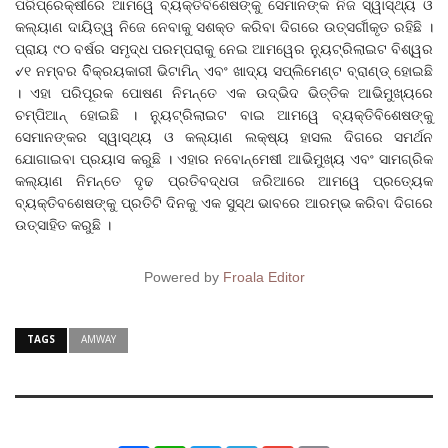
ପରିପ୍ରେକ୍ଷୀରେ ଆମୱେ ବ୍ୟକ୍ତିବିଶେଷଙ୍କୁ ସେମାନଙ୍କ ନିଜ ସ୍ୱାସ୍ଥ୍ୟ ଓ
କଲ୍ୟାଣ ଦାୟିତ୍ୱ ନିଜେ ନେବାକୁ ସଶକ୍ତ କରିବା ଦିଗରେ ଉତ୍ସର୍ଗୀକୃତ ରହିଛି ।
ପ୍ରାୟ ୯୦ ବର୍ଷର ସମୃଦ୍ଧ ପରମ୍ପରାକୁ ନେଇ ଆମୱେର ନୁ୍ୟଟ୍ରିଲାଇଟ ବିଶ୍ୱର
୰୧ ନମ୍ବର ବିିକ୍ରୟକାରୀ ଭିଟାମିନ୍‌ ଏବଂ ଖାଦ୍ୟ ସପ୍ଲିମେଣ୍ଟ ବ୍ରାଣ୍ଡ୍‌ ହୋଇଛି
। ଏହା ପରିପୂରକ ପୋଷଣ ନିମନ୍ତେ ଏକ ଉଦ୍ଭିଦ ଭିତ୍ତିକ ଆଭିମୁଖ୍ୟରେ
ଚମ୍ପିଆନ୍‌ ହୋଇଛି । ନୁ୍ୟଟ୍ରିଲାଇଟ ବାଇ ଆମୱେ ବ୍ୟକ୍ତିବିଶେଷଙ୍କୁ
ସେମାନଙ୍କର ସ୍ୱାସ୍ଥ୍ୟ ଓ କଲ୍ୟାଣ ଲକ୍ଷ୍ୟ ହାସଲ ଦିଗରେ ସମର୍ଥନ
ଯୋଗାଇବା ପ୍ରୟାସ କରୁଛି । ଏହାର ନବୋନ୍ମେଷୀ ଆଭିମୁଖ୍ୟ ଏବଂ ସାମଗ୍ରିକ
କଲ୍ୟାଣ ନିମନ୍ତେ ଦୃଢ ପ୍ରତିବଦ୍ଧତା ଜରିଆରେ ଆମୱେ ପ୍ରତ୍ୟେକ
ବ୍ୟକ୍ତିବଶେଷଙ୍କୁ ପ୍ରତିଟି ଦିନକୁ ଏକ ସୁସ୍ଥ ଭାବରେ ଆରମ୍ଭ କରିବା ଦିଗରେ
ଉତ୍ସାହିତ କରୁଛି ।
Powered by
Froala Editor
TAGS
AMWAY