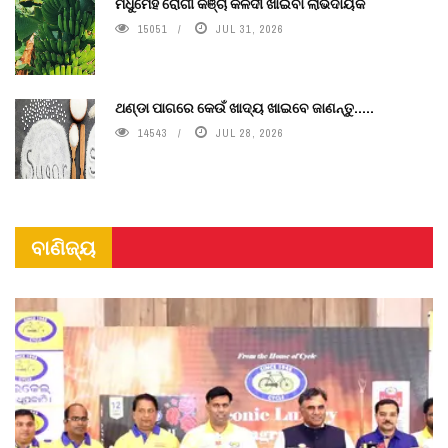
ମଧୁମେହ ରୋଗୀ କଞ୍ଚା କଳଦୀ ଖାଇବା ଲାଭଦାୟକ
15051
JUL 31, 2026
ଥଣ୍ଡା ପାଗରେ କେଉଁ ଖାଦ୍ୟ ଖାଇବେ ଜାଣନ୍ତୁ.....
14543
JUL 28, 2026
ବାଣିଜ୍ୟ