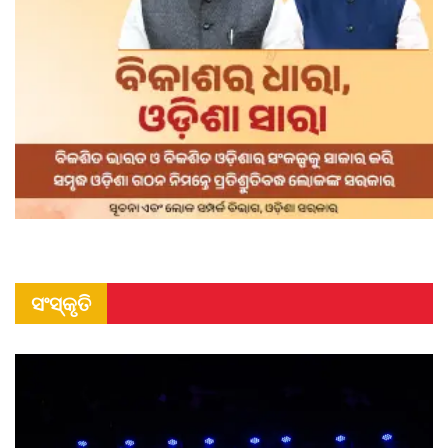
ସଂସ୍କୃତି