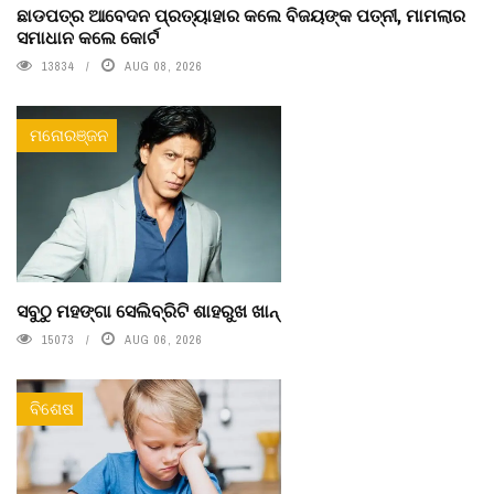
ଛାଡପତ୍ର ଆବେଦନ ପ୍ରତ୍ୟାହାର କଲେ ବିଜୟଙ୍କ ପତ୍ନୀ, ମାମଲାର
ସମାଧାନ କଲେ କୋର୍ଟ
13834
AUG 08, 2026
ମନୋରଞ୍ଜନ
ସବୁଠୁ ମହଙ୍ଗା ସେଲିବ୍ରିଟି ଶାହରୁଖ ଖାନ୍
15073
AUG 06, 2026
ବିଶେଷ