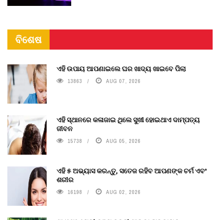
ବିଶେଷ
ଏହି ଉପାୟ ଆପଣାଇଲେ ଘର ଖାଦ୍ୟ ଖାଇବେ ପିଲା
13863
AUG 07, 2026
ଏହି ସ୍ଥାନରେ କଳାଜାଇ ଥିଲେ ସୁଖୀ ହୋଇଥାଏ ଦାମ୍ପତ୍ୟ
ଜୀବନ
15738
AUG 05, 2026
ଏହି ୫ ଅଭ୍ୟାସ କରନ୍ତୁ, ସତେଜ ରହିବ ଆପଣଙ୍କ ଚର୍ମ ଏବଂ
ଶରୀର
16198
AUG 02, 2026