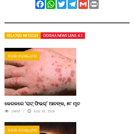
Facebook
WhatsApp
Twitter
Telegram
Gmail
Print
RELATED ARTICLES
ODISHA NEWS LENS 4.1
ଦେଶ-ଦେଶାନ୍ତର
କେରଳରେ ‘ରାଟ୍ ଫିଭର୍’ ଆତଙ୍କ, ୫୮ ମୃତ
14650
AUG 08, 2026
ଦେଶ-ଦେଶାନ୍ତର