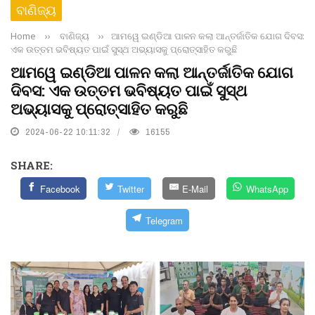
ବାଣିଜ୍ୟ
Home
››
ବାଣିଜ୍ୟ
››
ଆମୱେ ଇଣ୍ଡିଆ ପାଳନ କଲା ଆନ୍ତର୍ଜାତିକ ଯୋଗ ଦିବସ:
ଏକ ଉତ୍ତମ ଭବିଷ୍ୟତ ପାଇଁ ସୁସ୍ଥ ଅଭ୍ୟାସକୁ ପ୍ରୋତ୍ସାହିତ କରୁଛି
ଆମୱେ ଇଣ୍ଡିଆ ପାଳନ କଲା ଆନ୍ତର୍ଜାତିକ ଯୋଗ
ଦିବସ: ଏକ ଉତ୍ତମ ଭବିଷ୍ୟତ ପାଇଁ ସୁସ୍ଥ
ଅଭ୍ୟାସକୁ ପ୍ରୋତ୍ସାହିତ କରୁଛି
2024-06-22 10:11:32
16155
SHARE:
Facebook
Twitter
E-Mail
WhatsApp
Telegram