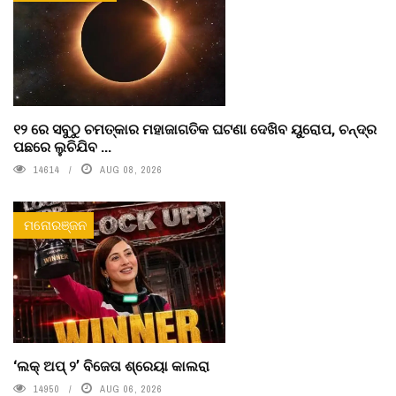
୧୨ ରେ ସବୁଠୁ ଚମତ୍କାର ମହାଜାଗତିକ ଘଟଣା ଦେଖିବ ୟୁରୋପ, ଚନ୍ଦ୍ର
ପଛରେ ଲୁଚିଯିବ ...
14614
AUG 08, 2026
ମନୋରଞ୍ଜନ
‘ଲକ୍ ଅପ୍ ୨’ ବିଜେତା ଶ୍ରେୟା କାଲରା
14950
AUG 06, 2026