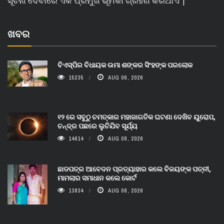
ସୂଚନା ଦେବାରେ ଏକ ପ୍ରମୁଖ ଭୂମିକା ଗ୍ରହଣ କରିଥାଏ |
ଖବର
ବିଏସ୍‌ପିର ବିଧାୟକ ଉମା ଶଙ୍କର ସିଂହଙ୍କ ପରଲୋକ
15235
AUG 06, 2026
୧୨ ରେ ସବୁଠୁ ଚମତ୍କାର ମହାଜାଗତିକ ଘଟଣା ଦେଖିବ ୟୁରୋପ,
ଚନ୍ଦ୍ର ପଛରେ ଲୁଚିଯିବ ସୂର୍ଯ୍ୟ
14614
AUG 08, 2026
ଛାଡପତ୍ର ଆବେଦନ ପ୍ରତ୍ୟାହାର କଲେ ବିଜୟଙ୍କ ପତ୍ନୀ,
ମାମଲାର ସମାଧାନ କଲେ କୋର୍ଟ
13834
AUG 08, 2026