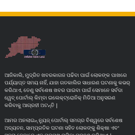
ଆଜିକାଲି, ମୁଦ୍ରିତ ଖବରକାଗଜ ପଢିବା ପାଇଁ ଲୋକଙ୍କ ପାଖରେ
ପର୍ଯ୍ୟାପ୍ତ ସମୟ ନାହିଁ, ଯାହା ଗତକାଲିର ସାଧାରଣ ଘଟଣାକୁ କଭର୍
କରିଥାଏ, ତେଣୁ ସର୍ବଶେଷ ଖବର ପାଇବା ପାଇଁ ସେମାନେ ସର୍ବଦା
ୱେବ୍ ପୋର୍ଟାଲ୍ କିମ୍ବା ଇଲେକ୍ଟ୍ରୋନିକ୍ ମିଡିଆ ଅନୁସରଣ
କରିବାକୁ ଆଗ୍ରହୀ ଅଟନ୍ତି |
ଆମର ଅନଲାଇନ୍ ନ୍ୟୁଜ୍ ପୋର୍ଟାଲ୍ ସମଗ୍ର ବିଶ୍ୱରେ ସର୍ବଶେଷ
ଅଦ୍ୟତନ, ସାମ୍ପ୍ରତିକ ଘଟଣା ସହିତ ଲୋକଙ୍କୁ ଶିକ୍ଷା ଏବଂ