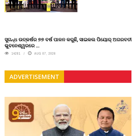
ସୁଗନ୍ଧ ଉତ୍କର୍ଷର ୭୭ ବର୍ଷ ପାଳନ କରୁଛି, ସାଇକଲ ପିୟୋର୍‌ ଅଗରବତୀ
ଭୁବନେଶ୍ୱରରେ ...
14281
AUG 07, 2026
ADVERTISEMENT