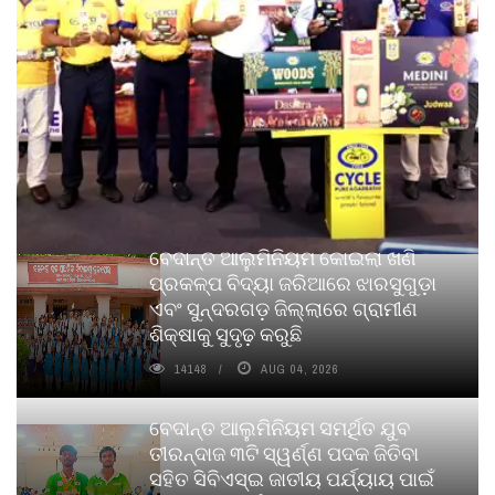
ବେଦାନ୍ତ ଆଲୁମିନିୟମ କୋଇଲା ଖଣି
ପ୍ରକଳ୍ପ ବିଦ୍ୟା ଜରିଆରେ ଝାରସୁଗୁଡ଼ା
ଏବଂ ସୁନ୍ଦରଗଡ଼ ଜିଲ୍ଲାରେ ଗ୍ରାମୀଣ
ଶିକ୍ଷାକୁ ସୁଦୃଢ଼ କରୁଛି
14148
AUG 04, 2026
ବେଦାନ୍ତ ଆଲୁମିନିୟମ ସମର୍ଥିତ ଯୁବ
ତୀରନ୍ଦାଜ ୩ଟି ସ୍ୱର୍ଣ୍ଣ ପଦକ ଜିତିବା
ସହିତ ସିବିଏସ୍ଇ ଜାତୀୟ ପର୍ଯ୍ୟାୟ ପାଇଁ