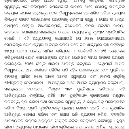
ପ୍ରେସିଡେଣ୍ଟ, ଇଷ୍ଟ ଆଣ୍ଡ ୱେଷ୍ଟ, ଆମୱେ କହିଥିଲେ, “ସାମଗ୍ରିକ
ସ୍ୱାସ୍ଥ୍ୟ ଏବଂ କଲ୍ୟାଣର ସପକ୍ଷବାଦୀ ଭାବରେ ଆମେ ଯୋଗକୁ ସାମଗ୍ରିକ
କଲ୍ୟାଣ ଉପରେ ପ୍ରାଧାନ୍ୟ ଦେଇ ବିଶ୍ୱସ୍ତରରେ ପ୍ରସାରିତ କରିବା ପ୍ରୟାସ
ନିମନ୍ତେ ଭାରତ ସରକାରଙ୍କ ପ୍ରୟାସକୁ ପ୍ରଶଂସା କରୁଛୁ । ଯୋଗ ଓ ଖାଦ୍ୟ
ମଧ୍ୟରେ ରହିଥିବା ଆନ୍ତଃସମ୍ପର୍କ, ବିଶେଷକରି ଦିନର ପ୍ରଥମ ଖାଦ୍ୟ,
ଭାରତରେ ଯୋଗାଭ୍ୟାସକାରୀଙ୍କ ଉପରେ ଅଧ୍ୟୟନରୁ ସ୍ପଷ୍ଟ ପ୍ରତିପାଦିତ
ହେଉଛି । ଏହି ଅଧ୍ୟୟନରୁ ଜଣାଯାଇଛି ଯେ ୬୫% ଯୋଗାଭ୍ୟାସକାରୀ
ସେମାନଙ୍କ ଯୋଗାଭ୍ୟାସ ଆରମ୍ଭ କରିବା ପରେ ନିଜ ଖାଦ୍ୟରେ କିଛି ନିର୍ଦ୍ଦିଷ୍ଟ
ଖାଦ୍ୟ ଅଥବା ପାନୀୟ ସାମିଲ କରିଥିଲେ । ସର୍ବୋପରି ୭୨.୪% ଉଲ୍ଲେଖ
କରିଥିଲେଯେ ଯୋଗ ସେମାନଙ୍କର ପ୍ରଥମ ଭୋଜନର ସମୟ ଉପରେ ପ୍ରଭାବ
ପକାଇଥିଲା, ୬୩% ଶୀଘ୍ର ଖାଇବା ଆରମ୍ଭ କରିଥିଲେ । ସେଥିପାଇଁ ଆମର
ବିଶ୍ୱାସ ଯେ ଆମ ଶରୀରର ଜୈବିକ ଘଡି ସହିତ ଯୋଗାଭ୍ୟାସ ଏବଂ ପୁଷ୍ଟିକର
ଖାଦ୍ୟକୁ ସାମିଲ କଲେ ଆମେ ଆମର ସ୍ୱାସ୍ଥ୍ୟ ଏବଂ ଜୀବନୀ ଶକ୍ତିକୁ
ଶୀର୍ଷସ୍ତରକୁ ନେଇପାରିବା । ଆମୱେରେ ଆମେ ଆମର ବ୍ୟାୟାମର ବିଚାରଧାରା,
ସକାରାତ୍ମକ ମନୋଭାବ, ବିଶ୍ରାମ ଏବଂ ପୁଷ୍ଟିସାଧନ ଜରିଆରେ ଏହି
ଆଭିମୁଖ୍ୟରେ ଚମ୍ପିଆନ୍‌ ରହିଛି ଏବଂ ପୁଷ୍ଟିସାଧନ କ୍ଷେତ୍ରରେ ରହୁଥିବା
ତାରତମ୍ୟ ଦୂର କରିବା ତଥା ସାମଗ୍ରିକ ସ୍ୱାସ୍ଥ୍ୟ ଓ କଲ୍ୟାଣକୁ ପ୍ରୋତ୍ସାହିତ
କରିବା ବିଷୟ ପ୍ରତି ଦୃଷ୍ଟିଦେବାକୁ ପ୍ରଥମ ଭୋଜନ ପ୍ରତି ଏକ ଶୃଙ୍ଖଳିତ
ଆଭିମୁଖ୍ୟ ପୋଷଣ କରିବା ଏବଂ ଯୋଗ ଭଳି ବ୍ୟାୟାମ କରିବା, ତତ୍‌ସହିତ
ଆବଶ୍ୟକତା ଭିତ୍ତିକ ଅନୁପୂରଣ ସଂଯୁକ୍ତ କରିବା ସପକ୍ଷରେ କହିଆସୁଛୁ । ସୁସ୍ଥ
ଜୀବନ ଅଭ୍ୟାସକୁ ଆପଣେଇ ଜୀବନଗୁଡିକରେ ରୂପାନ୍ତରଣ ଆଣିବା, ସ୍ୱାସ୍ଥ୍ୟ