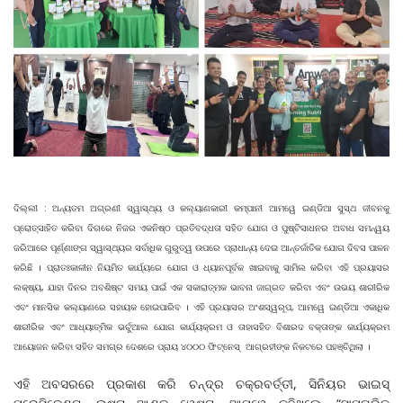
ଦିଲ୍ଲୀ : ଅନ୍ୟତମ ଅଗ୍ରଣୀ ସ୍ୱାସ୍ଥ୍ୟ ଓ କଲ୍ୟାଣକାରୀ କମ୍ପାନୀ ଆମୱେ ଇଣ୍ଡିଆ ସୁସ୍ଥ ଜୀବନକୁ
ପ୍ରୋତ୍ସାହିତ କରିବା ଦିଗରେ ନିଜର ଏକନିଷ୍ଠ ପ୍ରତିବଦ୍ଧତା ସହିତ ଯୋଗ ଓ ପୁଷ୍ଟିସାଧନର ଅବାଧ ସମନ୍ୱୟ
ଜରିଆରେ ପୂର୍ଣ୍ଣାଙ୍ଗ ସ୍ୱାସ୍ଥ୍ୟର ସର୍ବାଧିକ ଗୁରୁତ୍ୱ ଉପରେ ପ୍ରାଧାନ୍ୟ ଦେଇ ଆନ୍ତର୍ଜାତିକ ଯୋଗ ଦିବସ ପାଳନ
କରିଛି । ପ୍ରାତଃକାଳୀନ ନିୟମିତ କାର୍ଯ୍ୟରେ ଯୋଗ ଓ ଧ୍ୟାନପୂର୍ବକ ଖାଇବାକୁ ସାମିଲ କରିବା ଏହି ପ୍ରୟାସର
ଲକ୍ଷ୍ୟ, ଯାହା ଦିନର ଅବଶିଷ୍ଟ ସମୟ ପାଇଁ ଏକ ସକାରାତ୍ମକ ଭାବନା ଜାଗ୍ରତ କରିବା ଏବଂ ଉଭୟ ଶାରୀରିକ
ଏବଂ ମାନସିକ କଲ୍ୟାଣରେ ସହାୟକ ହୋଇପାରିବ । ଏହି ପ୍ରୟାସର ଅଂଶସ୍ୱରୂପ, ଆମୱେ ଇଣ୍ଡିଆ ଏକାଧିକ
ଶାରୀରିକ ଏବଂ ଆଧ୍ୟାତ୍ମିକ ଭର୍ଚୁଆଲ ଯୋଗ କାର୍ଯ୍ୟକ୍ରମ ଓ ତାହାସହିତ ବିଶାରଦ ବକ୍ତାଙ୍କ କାର୍ଯ୍ୟକ୍ରମ
ଆୟୋଜନ କରିବା ସହିତ ସମଗ୍ର ଦେଶରେ ପ୍ରାୟ ୪୦୦୦ ଫିଟ୍‌ନେସ୍‌ ଆଗ୍ରହୀଙ୍କ ନିକଟରେ ପହଞ୍ଚିଥିଲା ।
ଏହି ଅବସରରେ ପ୍ରକାଶ କରି ଚନ୍ଦ୍ର ଚକ୍ରବର୍ତ୍ତୀ, ସିନିୟର ଭାଇସ୍‌