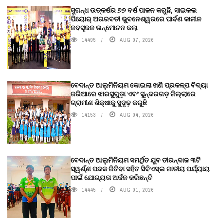
ସୁଗନ୍ଧ ଉତ୍କର୍ଷର ୭୭ ବର୍ଷ ପାଳନ କରୁଛି, ସାଇକଲ
ପିୟୋର୍‌ ଅଗରବତୀ ଭୁବନେଶ୍ୱରରେ ପାର୍ବଣ କାଳୀନ
ନବସୃଜନ ଉନ୍ମୋଚନ କଲା
14495
AUG 07, 2026
ବେଦାନ୍ତ ଆଲୁମିନିୟମ କୋଇଲା ଖଣି ପ୍ରକଳ୍ପ ବିଦ୍ୟା
ଜରିଆରେ ଝାରସୁଗୁଡ଼ା ଏବଂ ସୁନ୍ଦରଗଡ଼ ଜିଲ୍ଲାରେ
ଗ୍ରାମୀଣ ଶିକ୍ଷାକୁ ସୁଦୃଢ଼ କରୁଛି
14153
AUG 04, 2026
ବେଦାନ୍ତ ଆଲୁମିନିୟମ ସମର୍ଥିତ ଯୁବ ତୀରନ୍ଦାଜ ୩ଟି
ସ୍ୱର୍ଣ୍ଣ ପଦକ ଜିତିବା ସହିତ ସିବିଏସ୍ଇ ଜାତୀୟ ପର୍ଯ୍ୟାୟ
ପାଇଁ ଯୋଗ୍ୟତା ଅର୍ଜନ କରିଛନ୍ତି
14445
AUG 01, 2026