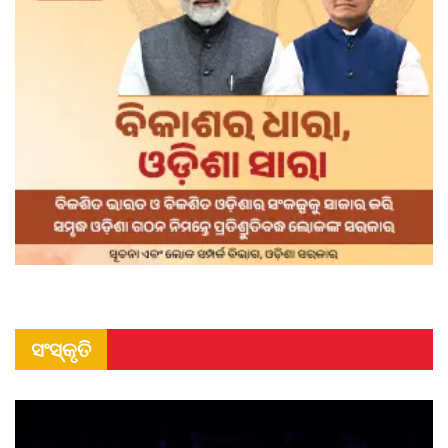
ସଂସ୍କୃତି