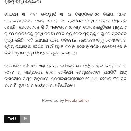
ମୂଲ୍ୟ ବୃଦ୍ଧି କରିଛନ୍ତି।
ଭାୟକମ୍ ୧୮ ଏବଂ ନେଟୱାର୍କ ୧୮ ର ଡିଷ୍ଟ୍ରିବ୍ୟୁସନ ବିଭାଗ ଏହାର
ଚ୍ୟାନେଲଗୁଡିକର ଦରକୁ ୨୦ ରୁ ୨୫ ପ୍ରତିଶତ ବୃଦ୍ଧି କରିବାକୁ ନିଷ୍ପତ୍ତି
ନେଇଛି। ଯେତେବେଳେ କି ଜି ଏଣ୍ଟରଟେନମେଣ୍ଟ ଚ୍ୟାନେଲଗୁଡିକର ମୂଲ୍ୟ ୯
ରୁ ୧୦ ପ୍ରତିଶତକୁ ବୃଦ୍ଧି କରିଛି। ସୋନି ଚ୍ୟାନେଲ ମୂଲ୍ୟକୁ ୯ ରୁ ୧୦ ପ୍ରତିଶତ
ବୃଦ୍ଧି କରିଛି। ଏହି ଘୋଷଣା ପରେ, ବର୍ତ୍ତମାନ ଗ୍ରାହକମାନଙ୍କୁ ସେମାନଙ୍କର
ପ୍ରିୟ ଚ୍ୟାନେଲ ଦେଖିବା ପାଇଁ ଅଧିକ ଟଙ୍କା ଦେବାକୁ ପଡିବ। ଯେତେବେଳେ କି
ଡ଼ିଜିନି ଷ୍ଟାର ବୃଦ୍ଧି ବିଷୟରେ ସୂଚନା ଦେଇନାହିଁ।
ପ୍ରସାରଣକାରୀମାନେ ଏହା ସ୍ପଷ୍ଟ କରିଛନ୍ତି ଯେ ବର୍ଦ୍ଧିତ ହାର ଫେବୃଆରୀ ୧,
୨୦୨୪ ରୁ କାର୍ଯ୍ୟକାରୀ ହେବ। ଟେଲିକମ୍ ରେଗୁଲେଟୋରୀ ଅଥରିଟି ଅଫ୍
ଇଣ୍ଡିଆର ନିୟମ ଅନୁଯାୟୀ, ପ୍ରସାରଣକାରୀମାନେ ଘୋଷଣା ହେବାର ୩୦ ଦିନ
ପରେ ହିଁ ନୂତନ ହାର କାର୍ୟ୍ୟକାରୀ କରିପାରିବେ।
Powered by
Froala Editor
TAGS
TV