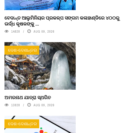
ବେଦାନ୍ତ ଆଲୁମିନିୟର ପ୍ରକଳ୍ପ ସଙ୍ଗମ କଳାହାଣ୍ଡିରେ ୪୦୦ରୁ
ଉର୍ଦ୍ଧ କୃଷକଙ୍କୁ ...
14828
AUG 09, 2026
ଦେଶ-ଦେଶାନ୍ତର
ଅମରନାଥ ଯାତ୍ରା ସ୍ଥଗିତ
13828
AUG 09, 2026
ଦେଶ-ଦେଶାନ୍ତର