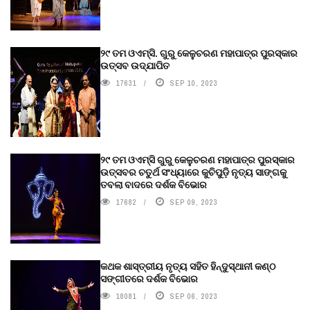
୨୯ ତମ ଓଏମ୍‌ସି. ଗୁରୁ କେଳୁଚରଣ ମହାପାତ୍ର ପୁରସ୍କାର
ଉତ୍ସବ ଉଦ୍‍ଯାପିତ
17631
SEP 10, 2023
୨୯ ତମ ଓଏମ୍‌ସି ଗୁରୁ କେଳୁଚରଣ ମହାପାତ୍ର ପୁରସ୍କାର
ଉତ୍ସବର ଚତୁର୍ଥ ସଂଧ୍ୟାରେ କୁଚିପୁଡ଼ି ନୃତ୍ୟ ସାଙ୍ଗକୁ
ତବଲା ବାଦରେ ଦର୍ଶକ ବିଭୋର
17682
SEP 09, 2023
କଥକ ଶାସ୍ତ୍ରୀୟ ନୃତ୍ୟ ସହିତ ହିନ୍ଦୁସ୍ଥାନୀ କଣ୍ଠ
ସଙ୍ଗୀତରେ ଦର୍ଶକ ବିଭୋର
18081
SEP 06, 2023