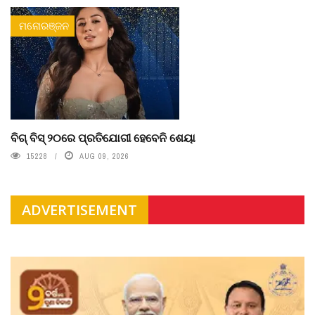
ମନୋରଞ୍ଜନ
ବିଗ୍ ବିସ୍ ୨୦ରେ ପ୍ରତିଯୋଗୀ ହେବେନି ଶେୟା
15228
AUG 09, 2026
ADVERTISEMENT