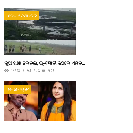
ଦେଶ-ଦେଶାନ୍ତର
କୂଅ ପାଣି ହଲଚଲ, ଭୂ-ବିଜ୍ଞାନୀ କହିଲେ ଏମିତି...
14293
AUG 09, 2026
ମନୋରଞ୍ଜନ