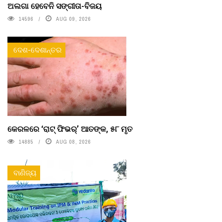
ଅଲଗା ହେବେନି ସଙ୍ଗୀତା-ବିଜୟ
14596
AUG 09, 2026
ଦେଶ-ଦେଶାନ୍ତର
କେରଳରେ ‘ରାଟ୍ ଫିଭର୍’ ଆତଙ୍କ, ୫୮ ମୃତ
14885
AUG 08, 2026
ବାଣିଜ୍ୟ