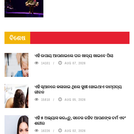
ବିଶେଷ
ଏହି ଉପାୟ ଆପଣାଇଲେ ଘର ଖାଦ୍ୟ ଖାଇବେ ପିଲା
14101
AUG 07, 2026
ଏହି ସ୍ଥାନରେ କଳାଜାଇ ଥିଲେ ସୁଖୀ ହୋଇଥାଏ ଦାମ୍ପତ୍ୟ
ଜୀବନ
15810
AUG 05, 2026
ଏହି ୫ ଅଭ୍ୟାସ କରନ୍ତୁ, ସତେଜ ରହିବ ଆପଣଙ୍କ ଚର୍ମ ଏବଂ
ଶରୀର
16226
AUG 02, 2026