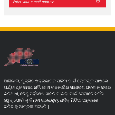
ଆଜିକାଲି, ମୁଦ୍ରିତ ଖବରକାଗଜ ପଢିବା ପାଇଁ ଲୋକଙ୍କ ପାଖରେ
ପର୍ଯ୍ୟାପ୍ତ ସମୟ ନାହିଁ, ଯାହା ଗତକାଲିର ସାଧାରଣ ଘଟଣାକୁ କଭର୍
କରିଥାଏ, ତେଣୁ ସର୍ବଶେଷ ଖବର ପାଇବା ପାଇଁ ସେମାନେ ସର୍ବଦା
ୱେବ୍ ପୋର୍ଟାଲ୍ କିମ୍ବା ଇଲେକ୍ଟ୍ରୋନିକ୍ ମିଡିଆ ଅନୁସରଣ
କରିବାକୁ ଆଗ୍ରହୀ ଅଟନ୍ତି |