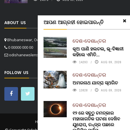
ଆପଣ ଆଗ୍ରହୀ ହୋଇପାରନ୍ତି
ABOUT US
ଦେଶ-ଦେଶାନ୍ତର
Bhubaneswar, Odisha, India
0 00000 000 00
କୂଅ ପାଣି ହଲଚଲ, ଭୂ-ବିଜ୍ଞାନୀ
କହିଲେ ଏମିତି...
odishanewslens@gmail.com
14293
AUG 09, 2026
FOLLOW US
ଦେଶ-ଦେଶାନ୍ତର
ଅମରନାଥ ଯାତ୍ରା ସ୍ଥଗିତ
13828
AUG 09, 2026
ଦେଶ-ଦେଶାନ୍ତର
୧୨ ରେ ସବୁଠୁ ଚମତ୍କାର
ମହାଜାଗତିକ ଘଟଣା ଦେଖିବ
HOME
CONTACT US
ABOUT US
ୟୁରୋପ, ଚନ୍ଦ୍ର ପଛରେ