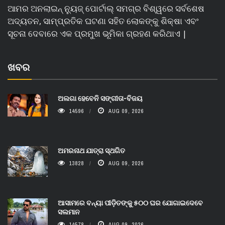
ଆମର ଅନଲାଇନ୍ ନ୍ୟୁଜ୍ ପୋର୍ଟାଲ୍ ସମଗ୍ର ବିଶ୍ୱରେ ସର୍ବଶେଷ
ଅଦ୍ୟତନ, ସାମ୍ପ୍ରତିକ ଘଟଣା ସହିତ ଲୋକଙ୍କୁ ଶିକ୍ଷା ଏବଂ
ସୂଚନା ଦେବାରେ ଏକ ପ୍ରମୁଖ ଭୂମିକା ଗ୍ରହଣ କରିଥାଏ |
ଖବର
ଅଲଗା ହେବେନି ସଙ୍ଗୀତା-ବିଜୟ
14596
AUG 09, 2026
ଅମରନାଥ ଯାତ୍ରା ସ୍ଥଗିତ
13828
AUG 09, 2026
ଆସାମରେ ବନ୍ୟା ପୀଡ଼ିତଙ୍କୁ ୫୦୦ ଘର ଯୋଗାଇଦେବେ
ସଲମାନ
14578
AUG 09, 2026