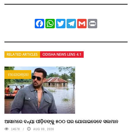
Facebook
WhatsApp
Twitter
Telegram
Gmail
Print
RELATED ARTICLES
ODISHA NEWS LENS 4.1
ମନୋରଞ୍ଜନ
ଆସାମରେ ବନ୍ୟା ପୀଡ଼ିତଙ୍କୁ ୫୦୦ ଘର ଯୋଗାଇଦେବେ ସଲମାନ
14578
AUG 09, 2026