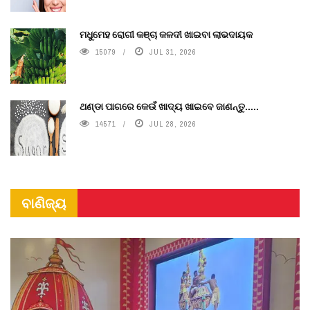
ମଧୁମେହ ରୋଗୀ କଞ୍ଚା କଳଦୀ ଖାଇବା ଲାଭଦାୟକ
15079
JUL 31, 2026
ଥଣ୍ଡା ପାଗରେ କେଉଁ ଖାଦ୍ୟ ଖାଇବେ ଜାଣନ୍ତୁ.....
14571
JUL 28, 2026
ବାଣିଜ୍ୟ