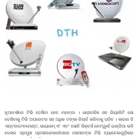
ନୂଆବର୍ଷରେ ଟିଭି ଦେଖିବା ହେବ ମହଙ୍ଗା । ଧାରାବାହିକ ସହ ରିୟାଲିଟି ସୋ
ଦେଖିବାକୁ ଟିଭି ଅପରେଟର ସହ ଅଧିକ ଟଙ୍କା ରିଚାର୍ଜ କରିବାକୁ ପଡିବ । କାରଣ ଜି
ଏଣ୍ଟରଟେନମେଣ୍ଟ, ଭାୟାକମ୍ ୧୮ ଏବଂ ସୋନି ପିକ୍ଚର୍ସ ନେଟୱାର୍କ ଇଣ୍ଡିଆ ଭଳି
ଦେଶର ପ୍ରମୁଖ ପ୍ରସାରଣକାରୀମାନେ ସେମାନଙ୍କ ଟିଭି ଚ୍ୟାନେଲଗୁଡ଼ିକର