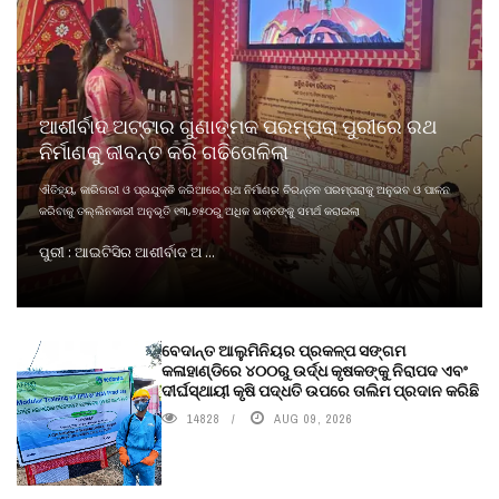
ଆଶୀର୍ବାଦ ଅଟ୍ଟାର ଗୁଣାତ୍ମକ ପରମ୍ପରା ପୁରୀରେ ରଥ
ନିର୍ମାଣକୁ ଜୀବନ୍ତ କରି ଗଢିତୋଳିଲା
ଐତିହ୍ୟ, କାରିଗରୀ ଓ ପ୍ରଯୁକ୍ତି ଜରିଆରେ ଋଥ ନିର୍ମାଣର ଚିରନ୍ତନ ପରମ୍ପରାକୁ ଅନୁଭବ ଓ ପାଳନ
କରିବାକୁ ତଲ୍ଲିନକାରୀ ଅନୁଭୂତି ୧୩,୭୫୦ରୁ ଅଧିକ ଭକ୍ତଙ୍କୁ ସମର୍ଥ କରାଇଲା
ପୁରୀ : ଆଇଟିସିର ଆଶୀର୍ବାଦ ଅ ...
ବେଦାନ୍ତ ଆଲୁମିନିୟର ପ୍ରକଳ୍ପ ସଙ୍ଗମ
କଳାହାଣ୍ଡିରେ ୪୦୦ରୁ ଉର୍ଦ୍ଧ କୃଷକଙ୍କୁ ନିରାପଦ ଏବଂ
ଦୀର୍ଘସ୍ଥାୟୀ କୃଷି ପଦ୍ଧତି ଉପରେ ତାଲିମ ପ୍ରଦାନ କରିଛି
14828
AUG 09, 2026