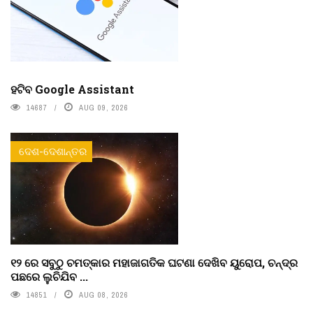
ହଟିବ Google Assistant
14687
AUG 09, 2026
ଦେଶ-ଦେଶାନ୍ତର
୧୨ ରେ ସବୁଠୁ ଚମତ୍କାର ମହାଜାଗତିକ ଘଟଣା ଦେଖିବ ୟୁରୋପ, ଚନ୍ଦ୍ର
ପଛରେ ଲୁଚିଯିବ ...
14851
AUG 08, 2026