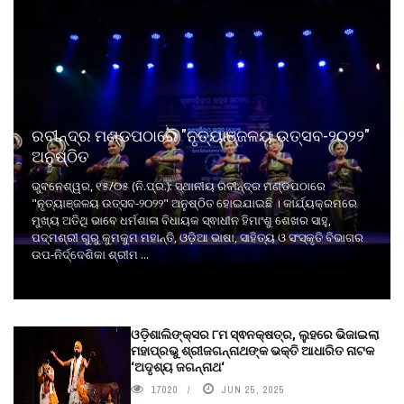
ରବୀନ୍ଦ୍ର ମଣ୍ଡପଠାରେ "ନୃତ୍ୟାଞ୍ଜଳୟ ଉତ୍ସବ-୨୦୨୨"
ଅନୁଷ୍ଠିତ
ଭୁବନେଶ୍ୱର, ୧୫/୦୫ (ନି.ପ୍ର.): ସ୍ଥାନୀୟ ରବୀନ୍ଦ୍ର ମଣ୍ଡପଠାରେ
"ନୃତ୍ୟାଞ୍ଜଳୟ ଉତ୍ସବ-୨୦୨୨" ଅନୁଷ୍ଠିତ ହୋଇଯାଇଛି । କାର୍ଯ୍ୟକ୍ରମରେ
ମୁଖ୍ୟ ଅତିଥି ଭାବେ ଧର୍ମଶାଳା ବିଧାୟକ ସ୍ଵାଧୀନ ହିମାଂଶୁ ଶେଖର ସାହୁ,
ପଦ୍ମଶ୍ରୀ ଗୁରୁ କୁମକୁମ ମହାନ୍ତି, ଓଡ଼ିଆ ଭାଷା, ସାହିତ୍ୟ ଓ ସଂସ୍କୃତି ବିଭାଗର
ଉପ-ନିର୍ଦ୍ଦେଶିକା ଶ୍ରୀମ ...
ଓଡ଼ିଶାଲିଙ୍କ୍ସର ୮ମ ସ୍ଵନକ୍ଷତ୍ର, ଲୁହରେ ଭିଜାଇଲା
ମହାପ୍ରଭୁ ଶ୍ରୀଜଗନ୍ନାଥଙ୍କ ଭକ୍ତି ଆଧାରିତ ନାଟକ
‘ଅଦୃଶ୍ୟ ଜଗନ୍ନାଥ‘
17020
JUN 25, 2025