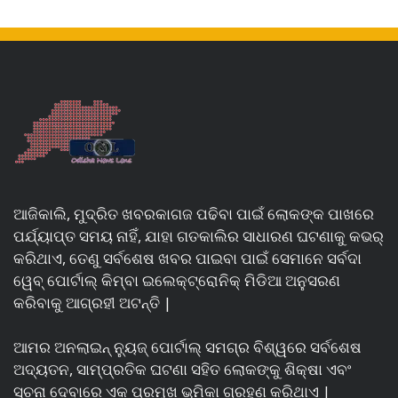
ଆଜିକାଲି, ମୁଦ୍ରିତ ଖବରକାଗଜ ପଢିବା ପାଇଁ ଲୋକଙ୍କ ପାଖରେ
ପର୍ଯ୍ୟାପ୍ତ ସମୟ ନାହିଁ, ଯାହା ଗତକାଲିର ସାଧାରଣ ଘଟଣାକୁ କଭର୍
କରିଥାଏ, ତେଣୁ ସର୍ବଶେଷ ଖବର ପାଇବା ପାଇଁ ସେମାନେ ସର୍ବଦା
ୱେବ୍ ପୋର୍ଟାଲ୍ କିମ୍ବା ଇଲେକ୍ଟ୍ରୋନିକ୍ ମିଡିଆ ଅନୁସରଣ
କରିବାକୁ ଆଗ୍ରହୀ ଅଟନ୍ତି |
ଆମର ଅନଲାଇନ୍ ନ୍ୟୁଜ୍ ପୋର୍ଟାଲ୍ ସମଗ୍ର ବିଶ୍ୱରେ ସର୍ବଶେଷ
ଅଦ୍ୟତନ, ସାମ୍ପ୍ରତିକ ଘଟଣା ସହିତ ଲୋକଙ୍କୁ ଶିକ୍ଷା ଏବଂ
ସୂଚନା ଦେବାରେ ଏକ ପ୍ରମୁଖ ଭୂମିକା ଗ୍ରହଣ କରିଥାଏ |