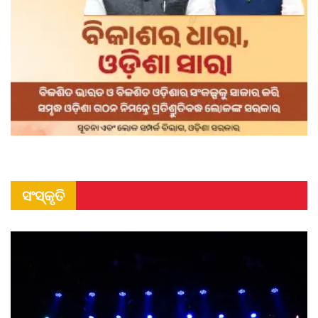
ସଂସ୍କୃତି