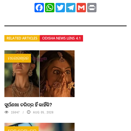
Facebook
WhatsApp
Twitter
Telegram
Gmail
Print
RELATED ARTICLES
ODISHA NEWS LENS 4.1
ମନୋରଞ୍ଜନ
ସୁର୍ପଣଖା ଚରିତ୍ର ହିଁ କାହିଁକି?
15647
AUG 05, 2026
ଦେଶ-ଦେଶାନ୍ତର