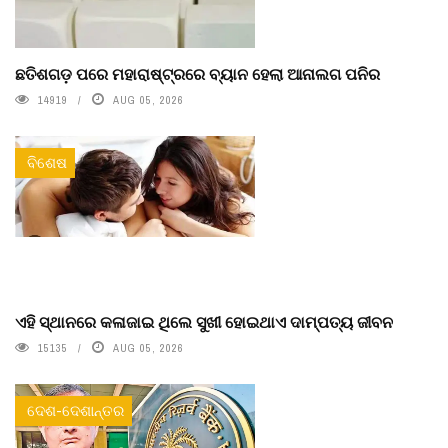
ଛତିଶଗଡ଼ ପରେ ମହାରାଷ୍ଟ୍ରରେ ବ୍ୟାନ ହେଲା ଆନାଲଗ ପନିର
14919
AUG 05, 2026
ବିଶେଷ
ଏହି ସ୍ଥାନରେ କଳାଜାଇ ଥିଲେ ସୁଖୀ ହୋଇଥାଏ ଦାମ୍ପତ୍ୟ ଜୀବନ
15135
AUG 05, 2026
ଦେଶ-ଦେଶାନ୍ତର