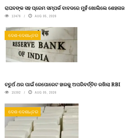
ରାଘବଙ୍କ ସହ ପ୍ରେମ ସମ୍ପର୍କ ବାବଦରେ ମୁହଁ ଖୋଲିଲେ ଶେହନାଜ
13476
AUG 05, 2026
ଦେଶ-ଦେଶାନ୍ତର
ଚତୁର୍ଥ ଥର ପାଇଁ ରେପୋରେଟ ହାରକୁ ଅପରିବର୍ତ୍ତିତ ରଖିଲା RBI
15392
AUG 05, 2026
ଦେଶ-ଦେଶାନ୍ତର