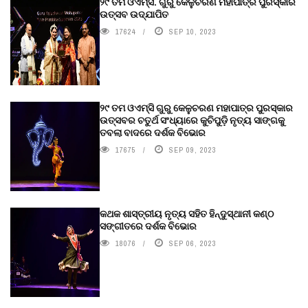
୨୯ ତମ ଓଏମ୍‌ସି. ଗୁରୁ କେଳୁଚରଣ ମହାପାତ୍ର ପୁରସ୍କାର
ଉତ୍ସବ ଉଦ୍‍ଯାପିତ
17624
SEP 10, 2023
୨୯ ତମ ଓଏମ୍‌ସି ଗୁରୁ କେଳୁଚରଣ ମହାପାତ୍ର ପୁରସ୍କାର
ଉତ୍ସବର ଚତୁର୍ଥ ସଂଧ୍ୟାରେ କୁଚିପୁଡ଼ି ନୃତ୍ୟ ସାଙ୍ଗକୁ
ତବଲା ବାଦରେ ଦର୍ଶକ ବିଭୋର
17675
SEP 09, 2023
କଥକ ଶାସ୍ତ୍ରୀୟ ନୃତ୍ୟ ସହିତ ହିନ୍ଦୁସ୍ଥାନୀ କଣ୍ଠ
ସଙ୍ଗୀତରେ ଦର୍ଶକ ବିଭୋର
18076
SEP 06, 2023