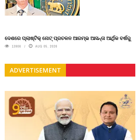
ଦେଶରେ ପ୍ଲାଷ୍ଟିକ୍ ନୋଟ୍‌ ପ୍ରଚଳନ ଆରମ୍ଭ ଆସନ୍ତା ଆର୍ଥିକ ବର୍ଷରୁ
13906
AUG 05, 2026
ADVERTISEMENT