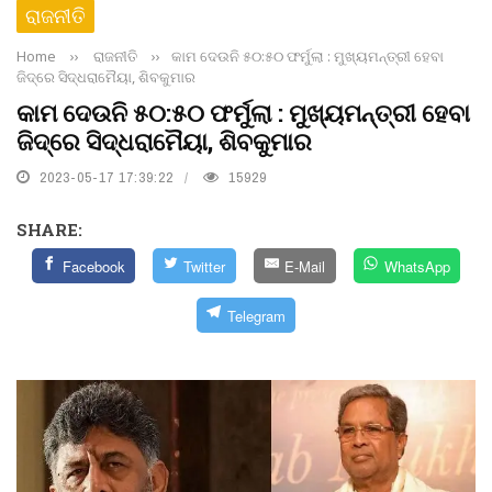
ରାଜନୀତି
Home
››
ରାଜନୀତି
››
କାମ ଦେଉନି ୫୦:୫୦ ଫର୍ମୁଲା : ମୁଖ୍ୟମନ୍ତ୍ରୀ ହେବା
ଜିଦ୍‌ରେ ସିଦ୍ଧରାମୈୟା, ଶିବକୁମାର
କାମ ଦେଉନି ୫୦:୫୦ ଫର୍ମୁଲା : ମୁଖ୍ୟମନ୍ତ୍ରୀ ହେବା
ଜିଦ୍‌ରେ ସିଦ୍ଧରାମୈୟା, ଶିବକୁମାର
2023-05-17 17:39:22
15929
SHARE:
Facebook
Twitter
E-Mail
WhatsApp
Telegram