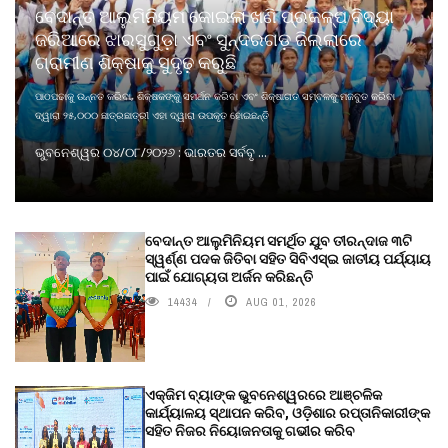
ବେଦାନ୍ତ ଆଲୁମିନିୟମ କୋଇଲା ଖଣି ପ୍ରକଳ୍ପ ବିଦ୍ୟା
ଜରିଆରେ ଝାରସୁଗୁଡ଼ା ଏବଂ ସୁନ୍ଦରଗଡ଼ ଜିଲ୍ଲାରେ
ଗ୍ରାମୀଣ ଶିକ୍ଷାକୁ ସୁଦୃଢ଼ କରୁଛି
ପାଠପଢାକୁ ଉନ୍ନତ କରିବା, ଶିକ୍ଷକଙ୍କୁ ସମର୍ଥନ କରିବା ଏବଂ ଶିକ୍ଷାଗତ ସମ୍ବଳକୁ ମଜବୁତ କରିବା
ଦ୍ୱାରା ୨୫,୦୦୦ ଛାତ୍ରଛାତ୍ରୀ ଏହା ଦ୍ୱାରା ଉପକୃତ ହୋଇଛନ୍ତି
ଭୁବନେଶ୍ୱର ୦୪/୦୮/୨୦୨୬ : ଭାରତର ସର୍ବବୃ ...
ବେଦାନ୍ତ ଆଲୁମିନିୟମ ସମର୍ଥିତ ଯୁବ ତୀରନ୍ଦାଜ ୩ଟି
ସ୍ୱର୍ଣ୍ଣ ପଦକ ଜିତିବା ସହିତ ସିବିଏସ୍ଇ ଜାତୀୟ ପର୍ଯ୍ୟାୟ
ପାଇଁ ଯୋଗ୍ୟତା ଅର୍ଜନ କରିଛନ୍ତି
14434
AUG 01, 2026
ଏକ୍ଜିମ ବ୍ୟାଙ୍କ ଭୁବନେଶ୍ୱରରେ ଆଞ୍ଚଳିକ
କାର୍ଯ୍ୟାଳୟ ସ୍ଥାପନ କରିବ, ଓଡ଼ିଶାର ରପ୍ତାନିକାରୀଙ୍କ
ସହିତ ନିଜର ନିୟୋଜନତାକୁ ଗଭୀର କରିବ