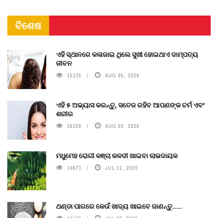
ବିଶେଷ
ଏହି ସ୍ଥାନରେ କଳାଜାଇ ଥିଲେ ସୁଖୀ ହୋଇଥାଏ ଦାମ୍ପତ୍ୟ
ଜୀବନ
15135
AUG 05, 2026
ଏହି ୫ ଅଭ୍ୟାସ କରନ୍ତୁ, ସତେଜ ରହିବ ଆପଣଙ୍କ ଚର୍ମ ଏବଂ
ଶରୀର
16126
AUG 02, 2026
ମଧୁମେହ ରୋଗୀ କଞ୍ଚା କଳଦୀ ଖାଇବା ଲାଭଦାୟକ
14971
JUL 31, 2026
ଥଣ୍ଡା ପାଗରେ କେଉଁ ଖାଦ୍ୟ ଖାଇବେ ଜାଣନ୍ତୁ.....