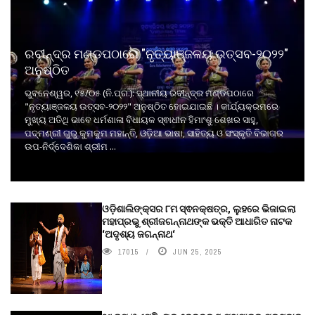
ରବୀନ୍ଦ୍ର ମଣ୍ଡପଠାରେ "ନୃତ୍ୟାଞ୍ଜଳୟ ଉତ୍ସବ-୨୦୨୨"
ଅନୁଷ୍ଠିତ
ଭୁବନେଶ୍ୱର, ୧୫/୦୫ (ନି.ପ୍ର.): ସ୍ଥାନୀୟ ରବୀନ୍ଦ୍ର ମଣ୍ଡପଠାରେ
"ନୃତ୍ୟାଞ୍ଜଳୟ ଉତ୍ସବ-୨୦୨୨" ଅନୁଷ୍ଠିତ ହୋଇଯାଇଛି । କାର୍ଯ୍ୟକ୍ରମରେ
ମୁଖ୍ୟ ଅତିଥି ଭାବେ ଧର୍ମଶାଳା ବିଧାୟକ ସ୍ଵାଧୀନ ହିମାଂଶୁ ଶେଖର ସାହୁ,
ପଦ୍ମଶ୍ରୀ ଗୁରୁ କୁମକୁମ ମହାନ୍ତି, ଓଡ଼ିଆ ଭାଷା, ସାହିତ୍ୟ ଓ ସଂସ୍କୃତି ବିଭାଗର
ଉପ-ନିର୍ଦ୍ଦେଶିକା ଶ୍ରୀମ ...
ଓଡ଼ିଶାଲିଙ୍କ୍ସର ୮ମ ସ୍ଵନକ୍ଷତ୍ର, ଲୁହରେ ଭିଜାଇଲା
ମହାପ୍ରଭୁ ଶ୍ରୀଜଗନ୍ନାଥଙ୍କ ଭକ୍ତି ଆଧାରିତ ନାଟକ
‘ଅଦୃଶ୍ୟ ଜଗନ୍ନାଥ‘
17015
JUN 25, 2025