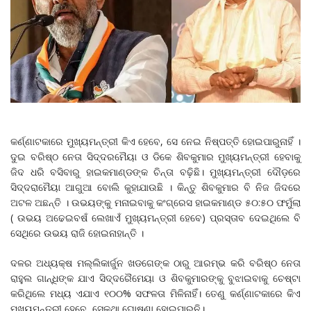
କର୍ଣ୍ଣାଟକାରେ ମୁଖ୍ୟମନ୍ତ୍ରୀ କିଏ ହେବେ, ସେ ନେଇ ନିଷ୍ପତ୍ତି ହୋଇପାରୁନାହିଁ ।
ଦୁଇ ବରିଷ୍ଠ ନେତା ସିଦ୍ଦରମୈୟା ଓ ଡିକେ ଶିବକୁମାର ମୁଖ୍ୟମନ୍ତ୍ରୀ ହେବାକୁ
ଜିଦ ଧରି ବସିବାରୁ ହାଇକମାଣ୍ଡଙ୍କ ଚିନ୍ତା ବଢ଼ିଛି। ମୁଖ୍ୟମନ୍ତ୍ରୀ ଦୌଡ଼ରେ
ସିଦ୍ଦରାମୈୟା ଆଗୁଆ ବୋଲି କୁହାଯାଉଛି । କିନ୍ତୁ ଶିବକୁମାର ବି ନିଜ ଜିଦରେ
ଅଟଳ ଅଛନ୍ତି । ଉଭୟଙ୍କୁ ମନାଇବାକୁ କଂଗ୍ରେସ ହାଇକମାଣ୍ଡ ୫୦:୫୦ ଫର୍ମୁଲା
( ଉଭୟ ଅଢେଇବଷଁ ଲେଖାଏଁ ମୁଖ୍ୟମନ୍ତ୍ରୀ ହେବେ) ପ୍ରସ୍ତାବ ଦେଇଥିଲେ ବି
ସେଥିରେ ଉଭୟ ରାଜି ହୋଇନାହାନ୍ତି ।
ଦଳର ଅଧ୍ୟକ୍ଷ ମଲ୍ଲିକାର୍ଜୁନ ଖଡଗେଙ୍କ ଠାରୁ ଆରମ୍ଭ କରି ବରିଷ୍ଠ ନେତା
ରାହୁଲ ଗାନ୍ଧିଙ୍କ ଯାଏ ସିଦ୍ଦରୈମେୟା ଓ ଶିବକୁମାରଙ୍କୁ ବୁଝାଇବାକୁ ଚେଷ୍ଟା
କରିଥିଲେ ମଧ୍ୟ ଏଯାଏ ୧୦୦% ସଫଳତା ମିଳିନାହିଁ। ତେଣୁ କର୍ଣ୍ଣାଟକାରେ କିଏ
ମୁଖ୍ୟମନ୍ତ୍ରୀ ହେବେ, ସେକଥା ଘୋଷଣା ହୋଇପାରୁନି।