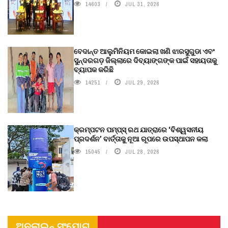
14603
JUL 31, 2026
ବେଦାନ୍ତ ଆଲୁମିନିୟମ କୋଇଲା ଖଣି ଝାରସୁଗୁଡା ଏବଂ
ସୁନ୍ଦରଗଡ଼ ଜିଲ୍ଲାରେ ଦିବ୍ୟାଙ୍ଗଙ୍କ ପାଇଁ ସହାୟତାକୁ
ବ୍ୟାପକ କରିଛି
14251
JUL 29, 2026
କ୍ରମ୍ପଟନ ପମ୍ପ୍‌ସ୍‌ ରଥ ଯାତ୍ରାରେ ‘ବିଶ୍ୱସନୀୟ
ପ୍ରଦର୍ଶନ’ ବାର୍ତ୍ତାକୁ ନୂଆ ରୂପରେ ଉପସ୍ଥାପନ କଲା
15045
JUL 28, 2026
ଅନଲାଇନ୍ ସଂଯୋଗ