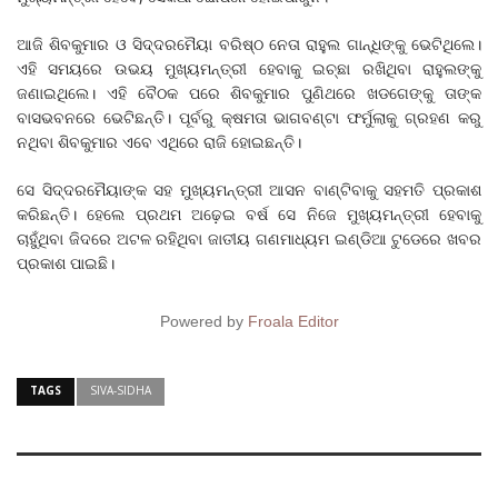
ଆଜି ଶିବକୁମାର ଓ ସିଦ୍ଦରମୈୟା ବରିଷ୍ଠ ନେତା ରାହୁଲ ଗାନ୍ଧିଙ୍କୁ ଭେଟିଥିଲେ।
ଏହି ସମୟରେ ଉଭୟ ମୁଖ୍ୟମନ୍ତ୍ରୀ ହେବାକୁ ଇଚ୍ଛା ରଖିଥିବା ରାହୁଲଙ୍କୁ
ଜଣାଇଥିଲେ। ଏହି ବୈଠକ ପରେ ଶିବକୁମାର ପୁଣିଥରେ ଖଡଗେଙ୍କୁ ତାଙ୍କ
ବାସଭବନରେ ଭେଟିଛନ୍ତି। ପୂର୍ବରୁ କ୍ଷମତା ଭାଗବଣ୍ଟା ଫର୍ମୁଲାକୁ ଗ୍ରହଣ କରୁ
ନଥିବା ଶିବକୁମାର ଏବେ ଏଥିରେ ରାଜି ହୋଇଛନ୍ତି।
ସେ ସିଦ୍ଦରମୈୟାଙ୍କ ସହ ମୁଖ୍ୟମନ୍ତ୍ରୀ ଆସନ ବାଣ୍ଟିବାକୁ ସହମତି ପ୍ରକାଶ
କରିଛନ୍ତି। ହେଲେ ପ୍ରଥମ ଅଢ଼େଇ ବର୍ଷ ସେ ନିଜେ ମୁଖ୍ୟମନ୍ତ୍ରୀ ହେବାକୁ
ଚାହୁଁଥିବା ଜିଦରେ ଅଟଳ ରହିଥିବା ଜାତୀୟ ଗଣମାଧ୍ୟମ ଇଣ୍ଡିଆ ଟୁଡେରେ ଖବର
ପ୍ରକାଶ ପାଇଛି।
Powered by
Froala Editor
TAGS
SIVA-SIDHA