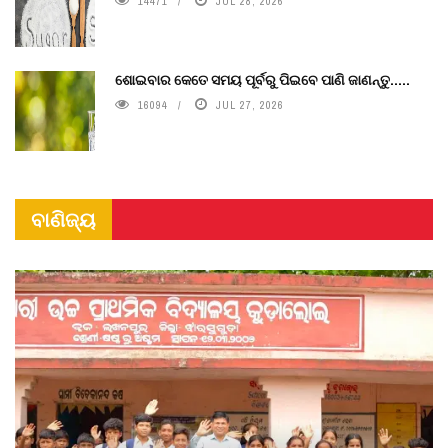
14471
JUL 28, 2026
ଶୋଇବାର କେତେ ସମୟ ପୂର୍ବରୁ ପିଇବେ ପାଣି ଜାଣନ୍ତୁ.....
16094
JUL 27, 2026
ବାଣିଜ୍ୟ