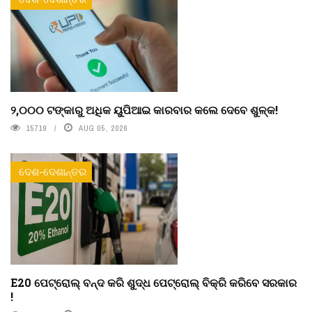
୨,୦୦୦ ଟଙ୍କାରୁ ଅଧିକ ୟୁପିଆଇ କାରବାର କଲେ ଦେବେ ଶୁଳ୍କ!
15719
AUG 05, 2026
ଦେଶ-ଦେଶାନ୍ତର
E20 ପେଟ୍ରୋଲ୍ ବନ୍ଦ କରି ଶୁଦ୍ଧ ପେଟ୍ରୋଲ୍ ବିକ୍ରି କରିବେ ସରକାର
!