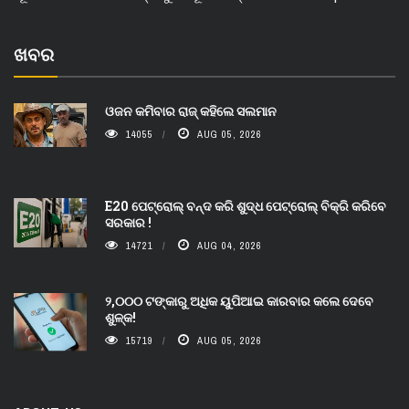
ଖବର
ଓଜନ କମିବାର ରାଜ୍ କହିଲେ ସଲମାନ
14055
AUG 05, 2026
E20 ପେଟ୍ରୋଲ୍ ବନ୍ଦ କରି ଶୁଦ୍ଧ ପେଟ୍ରୋଲ୍ ବିକ୍ରି କରିବେ
ସରକାର !
14721
AUG 04, 2026
୨,୦୦୦ ଟଙ୍କାରୁ ଅଧିକ ୟୁପିଆଇ କାରବାର କଲେ ଦେବେ
ଶୁଳ୍କ!
15719
AUG 05, 2026