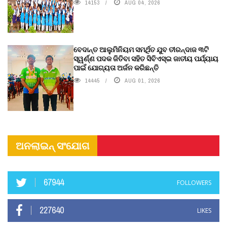
14153
AUG 04, 2026
ବେଦାନ୍ତ ଆଲୁମିନିୟମ ସମର୍ଥିତ ଯୁବ ତୀରନ୍ଦାଜ ୩ଟି
ସ୍ୱର୍ଣ୍ଣ ପଦକ ଜିତିବା ସହିତ ସିବିଏସ୍ଇ ଜାତୀୟ ପର୍ଯ୍ୟାୟ
ପାଇଁ ଯୋଗ୍ୟତା ଅର୍ଜନ କରିଛନ୍ତି
14445
AUG 01, 2026
ଅନଲାଇନ୍ ସଂଯୋଗ
67944
FOLLOWERS
227640
LIKES