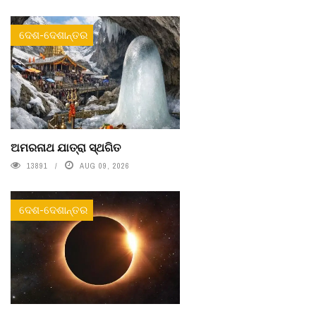
ଦେଶ-ଦେଶାନ୍ତର
ଅମରନାଥ ଯାତ୍ରା ସ୍ଥଗିତ
13891
AUG 09, 2026
ଦେଶ-ଦେଶାନ୍ତର