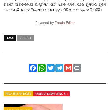
ଉପରେ ଆତଙ୍କବାଦୀ ଆକ୍ରମଣ ପାଇଁ ଧମକ ମିଳିବା ପରେ ମୁମ୍ବାଇ ପୁଲିସ
ଅଜ୍ଞାତ ସନ୍ଦିଗ୍ଧଙ୍କ ବିରୋଧରେ ମାମଲା ରୁଜୁ କରିଛି ଏବଂ ତଦନ୍ତ ଜାରି ରହିଛି।
Powered by
Froala Editor
TAGS
CHURCH
Facebook
WhatsApp
Twitter
Telegram
Gmail
Print
RELATED ARTICLES
ODISHA NEWS LENS 4.1