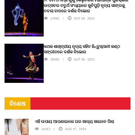
ଉତ୍ସବର ଚତୁର୍ଥ ସଂଧ୍ୟାରେ କୁଚିପୁଡ଼ି ନୃତ୍ୟ ସାଙ୍ଗକୁ
ତବଲା ବାଦରେ ଦର୍ଶକ ବିଭୋର
17682
SEP 09, 2023
କଥକ ଶାସ୍ତ୍ରୀୟ ନୃତ୍ୟ ସହିତ ହିନ୍ଦୁସ୍ଥାନୀ କଣ୍ଠ
ସଙ୍ଗୀତରେ ଦର୍ଶକ ବିଭୋର
18082
SEP 06, 2023
ବିଶେଷ
ଏହି ଉପାୟ ଆପଣାଇଲେ ଘର ଖାଦ୍ୟ ଖାଇବେ ପିଲା
14161
AUG 07, 2026