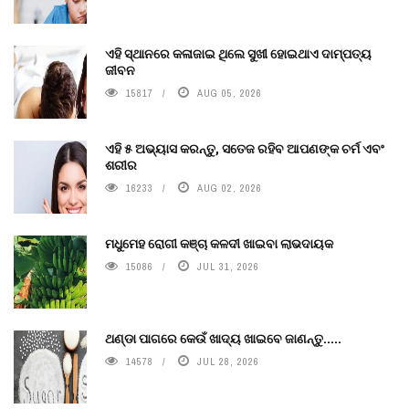
ଏହି ସ୍ଥାନରେ କଳାଜାଇ ଥିଲେ ସୁଖୀ ହୋଇଥାଏ ଦାମ୍ପତ୍ୟ
ଜୀବନ
15817
AUG 05, 2026
ଏହି ୫ ଅଭ୍ୟାସ କରନ୍ତୁ, ସତେଜ ରହିବ ଆପଣଙ୍କ ଚର୍ମ ଏବଂ
ଶରୀର
16233
AUG 02, 2026
ମଧୁମେହ ରୋଗୀ କଞ୍ଚା କଳଦୀ ଖାଇବା ଲାଭଦାୟକ
15086
JUL 31, 2026
ଥଣ୍ଡା ପାଗରେ କେଉଁ ଖାଦ୍ୟ ଖାଇବେ ଜାଣନ୍ତୁ.....
14578
JUL 28, 2026