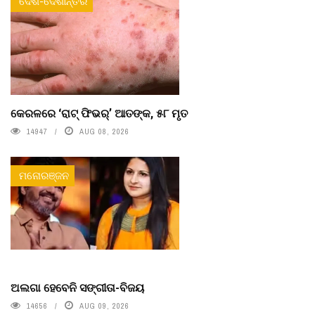
ଦେଶ-ଦେଶାନ୍ତର
କେରଳରେ ‘ରାଟ୍ ଫିଭର୍’ ଆତଙ୍କ, ୫୮ ମୃତ
14947
AUG 08, 2026
ମନୋରଞ୍ଜନ
ଅଲଗା ହେବେନି ସଙ୍ଗୀତା-ବିଜୟ
14656
AUG 09, 2026