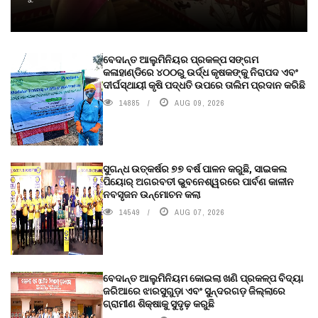
ବେଦାନ୍ତ ଆଲୁମିନିୟର ପ୍ରକଳ୍ପ ସଙ୍ଗମ
କଳାହାଣ୍ଡିରେ ୪୦୦ରୁ ଉର୍ଦ୍ଧ କୃଷକଙ୍କୁ ନିରାପଦ ଏବଂ
ଦୀର୍ଘସ୍ଥାୟୀ କୃଷି ପଦ୍ଧତି ଉପରେ ତାଲିମ ପ୍ରଦାନ କରିଛି
14885
AUG 09, 2026
ସୁଗନ୍ଧ ଉତ୍କର୍ଷର ୭୭ ବର୍ଷ ପାଳନ କରୁଛି, ସାଇକଲ
ପିୟୋର୍‌ ଅଗରବତୀ ଭୁବନେଶ୍ୱରରେ ପାର୍ବଣ କାଳୀନ
ନବସୃଜନ ଉନ୍ମୋଚନ କଲା
14549
AUG 07, 2026
ବେଦାନ୍ତ ଆଲୁମିନିୟମ କୋଇଲା ଖଣି ପ୍ରକଳ୍ପ ବିଦ୍ୟା
ଜରିଆରେ ଝାରସୁଗୁଡ଼ା ଏବଂ ସୁନ୍ଦରଗଡ଼ ଜିଲ୍ଲାରେ
ଗ୍ରାମୀଣ ଶିକ୍ଷାକୁ ସୁଦୃଢ଼ କରୁଛି