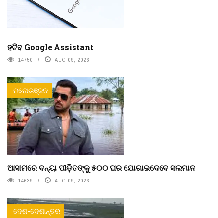
ହଟିବ Google Assistant
14750
AUG 09, 2026
ମନୋରଞ୍ଜନ
ଆସାମରେ ବନ୍ୟା ପୀଡ଼ିତଙ୍କୁ ୫୦୦ ଘର ଯୋଗାଇଦେବେ ସଲମାନ
14639
AUG 09, 2026
ଦେଶ-ଦେଶାନ୍ତର