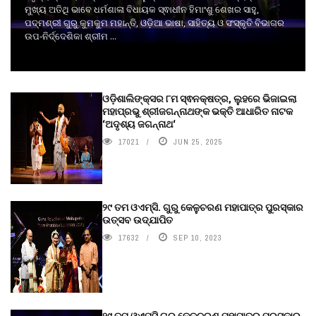
ମୁଖ୍ୟ ଅତିଥି ଭାବେ ଧର୍ମଶାଳା ବିଧାୟକ ସ୍ଵାଧୀନ ହିମାଂଶୁ ଶେଖର ସାହୁ,
ପଦ୍ମଶ୍ରୀ ଗୁରୁ କୁମକୁମ ମହାନ୍ତି, ଓଡ଼ିଆ ଭାଷା, ସାହିତ୍ୟ ଓ ସଂସ୍କୃତି ବିଭାଗର
ଉପ-ନିର୍ଦ୍ଦେଶିକା ଶ୍ରୀମ ...
ଓଡ଼ିଶାଲିଙ୍କ୍ସର ୮ମ ସ୍ଵନକ୍ଷତ୍ର, ଲୁହରେ ଭିଜାଇଲା
ମହାପ୍ରଭୁ ଶ୍ରୀଜଗନ୍ନାଥଙ୍କ ଭକ୍ତି ଆଧାରିତ ନାଟକ
‘ଅଦୃଶ୍ୟ ଜଗନ୍ନାଥ‘
17021
JUN 25, 2025
୨୯ ତମ ଓଏମ୍‌ସି. ଗୁରୁ କେଳୁଚରଣ ମହାପାତ୍ର ପୁରସ୍କାର
ଉତ୍ସବ ଉଦ୍‍ଯାପିତ
17632
SEP 10, 2023
୨୯ ତମ ଓଏମ୍‌ସି ଗୁରୁ କେଳୁଚରଣ ମହାପାତ୍ର ପୁରସ୍କାର