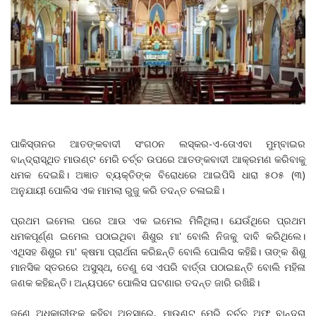
ପାକିସ୍ତାନର ଆତଙ୍କବାଦୀ ସଂଗଠନ ଲସ୍କର-ଏ-ତୋଏବା ମୁମ୍ବାଇର
ବାନ୍ଦ୍ରାସ୍ଥିତ ମାଉଣ୍ଟ ମେରି ଚର୍ଚ୍ଚ ଉପରେ ଆତଙ୍କବାଦୀ ଆକ୍ରମଣ କରିବାକୁ
ଧମକ ଦେଇଛି। ଅଜ୍ଞାତ ବ୍ୟକ୍ତିଙ୍କ ବିରୋଧରେ ଆଇପିସି ଧାରା ୫୦୫ (୩)
ଅନୁଯାୟୀ ପୋଲିସ ଏକ ମାମଲା ରୁଜୁ କରି ତଦନ୍ତ ଚଳାଇଛି।
ପ୍ରଥମ ଇମେଲ ପରେ ଆଉ ଏକ ଇମେଲ ମିଳିିଥିଲା। ଯେଉଁଥିରେ ପ୍ରଥମ
ଧମକପୂର୍ଣ୍ଣ ଇମେଲ ପଠାଇଥିବା ଶିଶୁର ମା' ବୋଲି ନିଜକୁ ଦାବି କରିଥିଲେ।
ଏଥିସହ ଶିଶୁର ମା' କ୍ଷମା ପ୍ରାର୍ଥନା କରିଛନ୍ତି ବୋଲି ପୋଲିସ କହିଛି। ତାଙ୍କ ଶିଶୁ
ମାନସିକ ସ୍ତରରେ ଅସୁସ୍ଥ, ତେଣୁ ସେ ଏପରି ବାର୍ତ୍ତା ପଠାଇଛନ୍ତି ବୋଲି ମହିଳା
ଜଣକ କହିଛନ୍ତି। ଅନ୍ୟପଟେ ପୋଲିସ ଘଟଣାର ତଦନ୍ତ ଜାରି ରଖିଛି।
ଜଣେ ଅଧିକାରୀଙ୍କ କହିବା ଅନୁସାରେ, ମାଉଣ୍ଟ ମେରି ଚର୍ଚ୍ଚ ଅଫ୍‌ ବାନ୍ଦ୍ରା