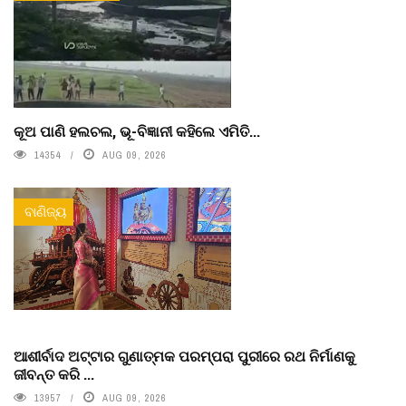
କୂଅ ପାଣି ହଲଚଲ, ଭୂ-ବିଜ୍ଞାନୀ କହିଲେ ଏମିତି...
14354
AUG 09, 2026
ବାଣିଜ୍ୟ
ଆଶୀର୍ବାଦ ଅଟ୍ଟାର ଗୁଣାତ୍ମକ ପରମ୍ପରା ପୁରୀରେ ରଥ ନିର୍ମାଣକୁ
ଜୀବନ୍ତ କରି ...
13957
AUG 09, 2026