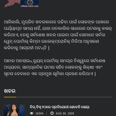
ଆଜିକାଲି, ମୁଦ୍ରିତ ଖବରକାଗଜ ପଢିବା ପାଇଁ ଲୋକଙ୍କ ପାଖରେ
ପର୍ଯ୍ୟାପ୍ତ ସମୟ ନାହିଁ, ଯାହା ଗତକାଲିର ସାଧାରଣ ଘଟଣାକୁ କଭର୍
କରିଥାଏ, ତେଣୁ ସର୍ବଶେଷ ଖବର ପାଇବା ପାଇଁ ସେମାନେ ସର୍ବଦା
ୱେବ୍ ପୋର୍ଟାଲ୍ କିମ୍ବା ଇଲେକ୍ଟ୍ରୋନିକ୍ ମିଡିଆ ଅନୁସରଣ
କରିବାକୁ ଆଗ୍ରହୀ ଅଟନ୍ତି |
ଆମର ଅନଲାଇନ୍ ନ୍ୟୁଜ୍ ପୋର୍ଟାଲ୍ ସମଗ୍ର ବିଶ୍ୱରେ ସର୍ବଶେଷ
ଅଦ୍ୟତନ, ସାମ୍ପ୍ରତିକ ଘଟଣା ସହିତ ଲୋକଙ୍କୁ ଶିକ୍ଷା ଏବଂ
ସୂଚନା ଦେବାରେ ଏକ ପ୍ରମୁଖ ଭୂମିକା ଗ୍ରହଣ କରିଥାଏ |
ଖବର
ବିଗ୍ ବିସ୍ ୨୦ରେ ପ୍ରତିଯୋଗୀ ହେବେନି ଶେୟା
15294
AUG 09, 2026