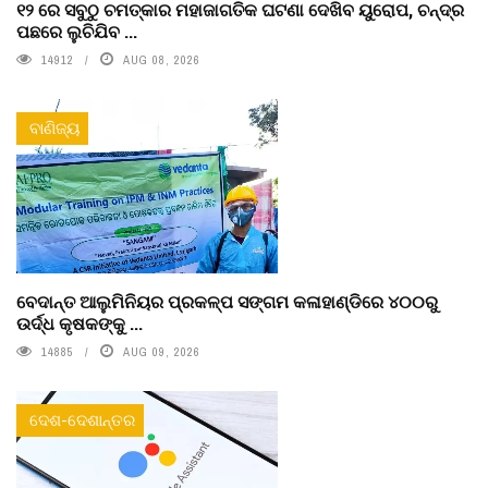
୧୨ ରେ ସବୁଠୁ ଚମତ୍କାର ମହାଜାଗତିକ ଘଟଣା ଦେଖିବ ୟୁରୋପ, ଚନ୍ଦ୍ର
ପଛରେ ଲୁଚିଯିବ ...
14912
AUG 08, 2026
ବାଣିଜ୍ୟ
ବେଦାନ୍ତ ଆଲୁମିନିୟର ପ୍ରକଳ୍ପ ସଙ୍ଗମ କଳାହାଣ୍ଡିରେ ୪୦୦ରୁ
ଉର୍ଦ୍ଧ କୃଷକଙ୍କୁ ...
14885
AUG 09, 2026
ଦେଶ-ଦେଶାନ୍ତର