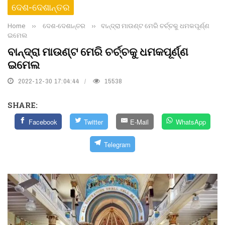
ଦେଶ-ଦେଶାନ୍ତର
Home
››
ଦେଶ-ଦେଶାନ୍ତର
››
ବାନ୍ଦ୍ରା ମାଉଣ୍ଟ ମେରି ଚର୍ଚ୍ଚକୁ ଧମକପୂର୍ଣ୍ଣ
ଇମେଲ
ବାନ୍ଦ୍ରା ମାଉଣ୍ଟ ମେରି ଚର୍ଚ୍ଚକୁ ଧମକପୂର୍ଣ୍ଣ
ଇମେଲ
2022-12-30 17:04:44
15538
SHARE:
Facebook
Twitter
E-Mail
WhatsApp
Telegram