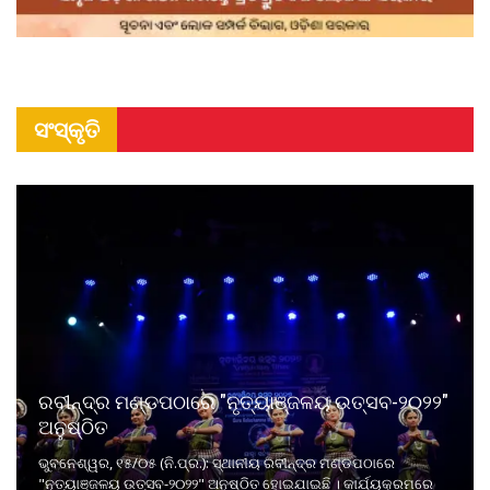
ସଂସ୍କୃତି
ରବୀନ୍ଦ୍ର ମଣ୍ଡପଠାରେ "ନୃତ୍ୟାଞ୍ଜଳୟ ଉତ୍ସବ-୨୦୨୨"
ଅନୁଷ୍ଠିତ
ଭୁବନେଶ୍ୱର, ୧୫/୦୫ (ନି.ପ୍ର.): ସ୍ଥାନୀୟ ରବୀନ୍ଦ୍ର ମଣ୍ଡପଠାରେ
"ନୃତ୍ୟାଞ୍ଜଳୟ ଉତ୍ସବ-୨୦୨୨" ଅନୁଷ୍ଠିତ ହୋଇଯାଇଛି । କାର୍ଯ୍ୟକ୍ରମରେ