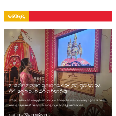
ବାଣିଜ୍ୟ
ଆଶୀର୍ବାଦ ଅଟ୍ଟାର ଗୁଣାତ୍ମକ ପରମ୍ପରା ପୁରୀରେ ରଥ
ନିର୍ମାଣକୁ ଜୀବନ୍ତ କରି ଗଢିତୋଳିଲା
ଐତିହ୍ୟ, କାରିଗରୀ ଓ ପ୍ରଯୁକ୍ତି ଜରିଆରେ ଋଥ ନିର୍ମାଣର ଚିରନ୍ତନ ପରମ୍ପରାକୁ ଅନୁଭବ ଓ ପାଳନ
କରିବାକୁ ତଲ୍ଲିନକାରୀ ଅନୁଭୂତି ୧୩,୭୫୦ରୁ ଅଧିକ ଭକ୍ତଙ୍କୁ ସମର୍ଥ କରାଇଲା
ପୁରୀ : ଆଇଟିସିର ଆଶୀର୍ବାଦ ଅ ...