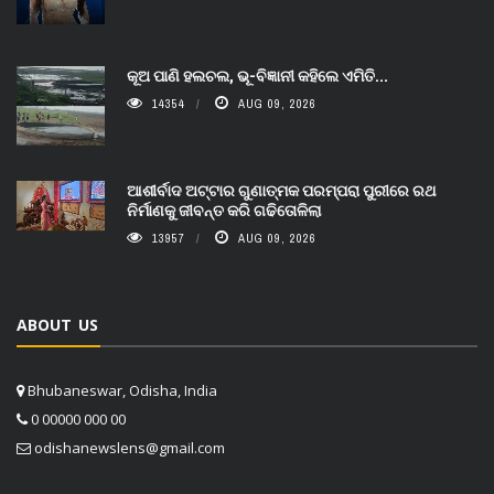
କୂଅ ପାଣି ହଲଚଲ, ଭୂ-ବିଜ୍ଞାନୀ କହିଲେ ଏମିତି...
14354
AUG 09, 2026
ଆଶୀର୍ବାଦ ଅଟ୍ଟାର ଗୁଣାତ୍ମକ ପରମ୍ପରା ପୁରୀରେ ରଥ
ନିର୍ମାଣକୁ ଜୀବନ୍ତ କରି ଗଢିତୋଳିଲା
13957
AUG 09, 2026
ABOUT US
Bhubaneswar, Odisha, India
0 00000 000 00
odishanewslens@gmail.com