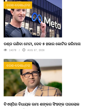
ଦେଶ-ଦେଶାନ୍ତର
ତଣ୍ଡ ଗଣିବା ମେଟା, ଦେବ ୫ ହଜାର କୋଟିର ଜରିମାନା
14378
AUG 07, 2026
ଦେଶ-ଦେଶାନ୍ତର
ବିଏସ୍‌ପିର ବିଧାୟକ ଉମା ଶଙ୍କର ସିଂହଙ୍କ ପରଲୋକ