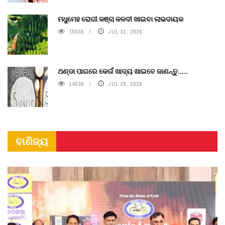
ମଧୁମେହ ରୋଗୀ କଞ୍ଚା କଳଦୀ ଖାଇବା ଲାଭଦାୟକ
15038
JUL 31, 2026
ଥଣ୍ଡା ପାଗରେ କେଉଁ ଖାଦ୍ୟ ଖାଇବେ ଜାଣନ୍ତୁ.....
14530
JUL 28, 2026
ବାଣିଜ୍ୟ