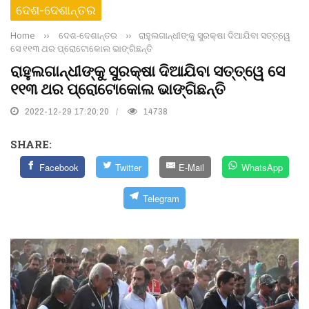
ଦେଶ-ଦେଶାନ୍ତର
Home
››
ଦେଶ-ଦେଶାନ୍ତର
››
ରାହୁଲଗାନ୍ଧୀଙ୍କୁ ସୁରକ୍ଷା ଦିଆଯିବା ସତ୍ତ୍ୱେ
ସେ ୧୧୩ ଥର ପ୍ରୋଟୋକୋଲ ଭାଙ୍ଗିଛନ୍ତି
ରାହୁଲଗାନ୍ଧୀଙ୍କୁ ସୁରକ୍ଷା ଦିଆଯିବା ସତ୍ତ୍ୱେ ସେ
୧୧୩ ଥର ପ୍ରୋଟୋକୋଲ ଭାଙ୍ଗିଛନ୍ତି
2022-12-29 17:20:20
14738
SHARE:
Facebook
Twitter
E-Mail
WhatsApp
Telegram