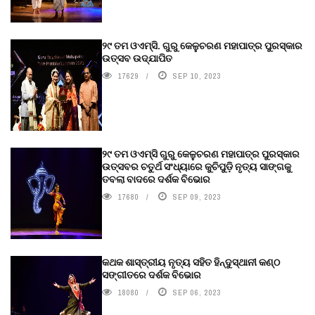
୨୯ ତମ ଓଏମ୍‌ସି. ଗୁରୁ କେଳୁଚରଣ ମହାପାତ୍ର ପୁରସ୍କାର
ଉତ୍ସବ ଉଦ୍‍ଯାପିତ
17629
SEP 10, 2023
୨୯ ତମ ଓଏମ୍‌ସି ଗୁରୁ କେଳୁଚରଣ ମହାପାତ୍ର ପୁରସ୍କାର
ଉତ୍ସବର ଚତୁର୍ଥ ସଂଧ୍ୟାରେ କୁଚିପୁଡ଼ି ନୃତ୍ୟ ସାଙ୍ଗକୁ
ତବଲା ବାଦରେ ଦର୍ଶକ ବିଭୋର
17680
SEP 09, 2023
କଥକ ଶାସ୍ତ୍ରୀୟ ନୃତ୍ୟ ସହିତ ହିନ୍ଦୁସ୍ଥାନୀ କଣ୍ଠ
ସଙ୍ଗୀତରେ ଦର୍ଶକ ବିଭୋର
18080
SEP 06, 2023