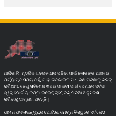
ଆଜିକାଲି, ମୁଦ୍ରିତ ଖବରକାଗଜ ପଢିବା ପାଇଁ ଲୋକଙ୍କ ପାଖରେ
ପର୍ଯ୍ୟାପ୍ତ ସମୟ ନାହିଁ, ଯାହା ଗତକାଲିର ସାଧାରଣ ଘଟଣାକୁ କଭର୍
କରିଥାଏ, ତେଣୁ ସର୍ବଶେଷ ଖବର ପାଇବା ପାଇଁ ସେମାନେ ସର୍ବଦା
ୱେବ୍ ପୋର୍ଟାଲ୍ କିମ୍ବା ଇଲେକ୍ଟ୍ରୋନିକ୍ ମିଡିଆ ଅନୁସରଣ
କରିବାକୁ ଆଗ୍ରହୀ ଅଟନ୍ତି |
ଆମର ଅନଲାଇନ୍ ନ୍ୟୁଜ୍ ପୋର୍ଟାଲ୍ ସମଗ୍ର ବିଶ୍ୱରେ ସର୍ବଶେଷ