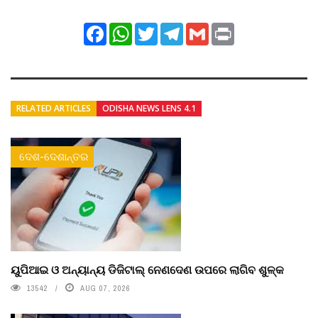
Facebook
WhatsApp
Twitter
Telegram
Gmail
Print
RELATED ARTICLES
ODISHA NEWS LENS 4.1
ଦେଶ-ଦେଶାନ୍ତର
ୟୁପିଆଇ ଓ ଅନ୍ୟାନ୍ୟ ଡିଜିଟାଲ୍ ନେଣଦେଣ ଉପରେ ଲାଗିବ ଶୁଳ୍କ
13542
AUG 07, 2026