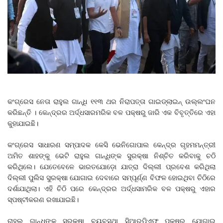
କଂଗ୍ରେସ ନେତା ରାହୁଲ ଗାନ୍ଧି ୧୧୩ ଥର ନିରାପତ୍ତା ଗାଇଡ୍‌ଲାଇନ୍‌ ଉଲ୍ଲଂଘନ
କରିଛନ୍ତି । କେନ୍ଦ୍ରର ଅର୍ଦ୍ଧସାରମରିକ ବଳ ପକ୍ଷରୁ ଜାରି ଏକ ବିବୃତ୍ତିରେ ଏହା
କୁହାଯାଇଛି।
କଂଗ୍ରେସ ସାଧାରଣ ସମ୍ପାଦକ କେସି ଭେନିଗୋପାଲ କେନ୍ଦ୍ର ଗୃହମମନ୍ତ୍ରୀ
ଅମିତ ଶାହଙ୍କୁ ଭେଟି ରାହୁଲ ଗାନ୍ଧିଙ୍କ ସୁରକ୍ଷା ନିଶ୍ଚିତ କରିବାକୁ ଚଠି
କରିଥିଲେ। ଯେତେବେଳେ ଭାରତଯୋଡ଼ୋ ଯାତ୍ରା ଦିଲ୍ଲୀ ପ୍ରବେଶ କରିଥିଲା
ଦିଲ୍ଲୀ ପୁଲିସ ସୁରକ୍ଷା ଯୋଗାଇ ଦେବାରେ ସମ୍ପୂର୍ଣ୍ଣ ବିଫଳ ହୋଇଥିବା ଚିଠିରେ
ଦର୍ଶାଯାଥିଲା। ଏହି ଚିଠି ପରେ କେନ୍ଦ୍ରର ଅର୍ଦ୍ଧସାମରିକ ବଳ ପକ୍ଷରୁ ଏହାର
ସ୍ପଷ୍ଟୀକରଣ ରଖାଯା‌ଇଛି।
ରାହୁଲ ଗାନ୍ଧିଙ୍କ ସୁରକ୍ଷା ବ୍ୟବସ୍ଥା ସିଆରପିଏଫ ପକ୍ଷରୁ ଯୋଗାଇ