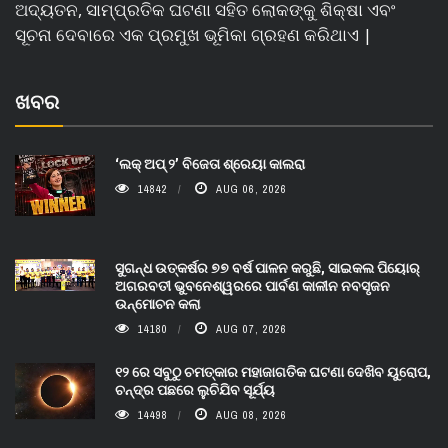
ଅଦ୍ୟତନ, ସାମ୍ପ୍ରତିକ ଘଟଣା ସହିତ ଲୋକଙ୍କୁ ଶିକ୍ଷା ଏବଂ
ସୂଚନା ଦେବାରେ ଏକ ପ୍ରମୁଖ ଭୂମିକା ଗ୍ରହଣ କରିଥାଏ |
ଖବର
‘ଲକ୍ ଅପ୍ ୨’ ବିଜେତା ଶ୍ରେୟା କାଲରା
14842
AUG 06, 2026
ସୁଗନ୍ଧ ଉତ୍କର୍ଷର ୭୭ ବର୍ଷ ପାଳନ କରୁଛି, ସାଇକଲ ପିୟୋର୍‌
ଅଗରବତୀ ଭୁବନେଶ୍ୱରରେ ପାର୍ବଣ କାଳୀନ ନବସୃଜନ
ଉନ୍ମୋଚନ କଲା
14180
AUG 07, 2026
୧୨ ରେ ସବୁଠୁ ଚମତ୍କାର ମହାଜାଗତିକ ଘଟଣା ଦେଖିବ ୟୁରୋପ,
ଚନ୍ଦ୍ର ପଛରେ ଲୁଚିଯିବ ସୂର୍ଯ୍ୟ
14498
AUG 08, 2026