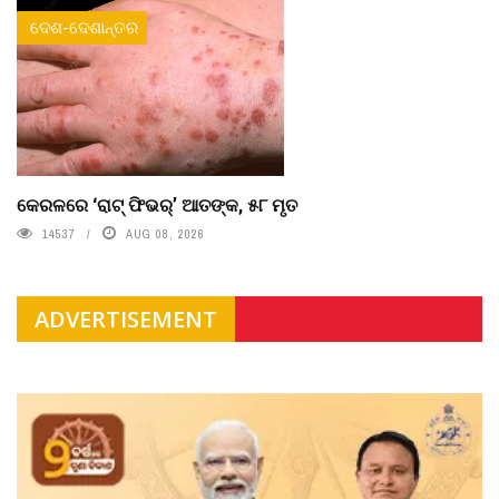
ଦେଶ-ଦେଶାନ୍ତର
କେରଳରେ ‘ରାଟ୍ ଫିଭର୍’ ଆତଙ୍କ, ୫୮ ମୃତ
14537
AUG 08, 2026
ADVERTISEMENT