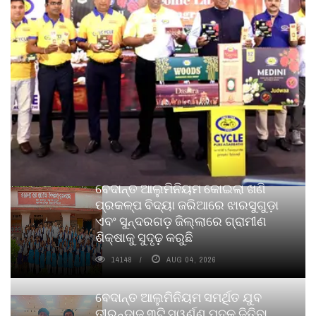
ବେଦାନ୍ତ ଆଲୁମିନିୟମ କୋଇଲା ଖଣି
ପ୍ରକଳ୍ପ ବିଦ୍ୟା ଜରିଆରେ ଝାରସୁଗୁଡ଼ା
ଏବଂ ସୁନ୍ଦରଗଡ଼ ଜିଲ୍ଲାରେ ଗ୍ରାମୀଣ
ଶିକ୍ଷାକୁ ସୁଦୃଢ଼ କରୁଛି
14148
AUG 04, 2026
ବେଦାନ୍ତ ଆଲୁମିନିୟମ ସମର୍ଥିତ ଯୁବ
ତୀରନ୍ଦାଜ ୩ଟି ସ୍ୱର୍ଣ୍ଣ ପଦକ ଜିତିବା