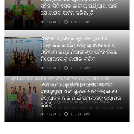
ସହିତ ସିବିଏସ୍ଇ ଜାତୀୟ ପର୍ଯ୍ୟାୟ ପାଇଁ
ଯୋଗ୍ୟତା ଅର୍ଜନ କରିଛନ୍ତି
14440
AUG 01, 2026
ଏକ୍ଜିମ ବ୍ୟାଙ୍କ ଭୁବନେଶ୍ୱରରେ
ଆଞ୍ଚଳିକ କାର୍ଯ୍ୟାଳୟ ସ୍ଥାପନ କରିବ,
ଓଡ଼ିଶାର ରପ୍ତାନିକାରୀଙ୍କ ସହିତ ନିଜର
ନିୟୋଜନତାକୁ ଗଭୀର କରିବ
14609
JUL 31, 2026
ସୁଗନ୍ଧ ଉତ୍କର୍ଷର ୭୭ ବର୍ଷ ପାଳନ କରୁଛି, ସାଇକଲ
ବେଦାନ୍ତ ଆଲୁମିନିୟମ କୋଇଲା ଖଣି
ପିୟୋର୍‌ ଅଗରବତୀ ଭୁବନେଶ୍ୱରରେ ପାର୍ବଣ କାଳୀନ
ଝାରସୁଗୁଡା ଏବଂ ସୁନ୍ଦରଗଡ଼ ଜିଲ୍ଲାରେ
ନବସୃଜନ ଉନ୍ମୋଚନ କଲା
ଦିବ୍ୟାଙ୍ଗଙ୍କ ପାଇଁ ସହାୟତାକୁ ବ୍ୟାପକ
ବାଉଁଶ ବିହୀନ କଠିନ ଧୂପ ଏବଂ ମେଦିନୀ ଜୁଡୱା କପ୍‌ ସାମ୍ବ୍ରାନି ପ୍ରଦର୍ଶିତ କରୁଛି; ନବସୃଜନ,
କରିଛି
ଦୀର୍ଘସ୍ଥାୟିତା ଏବଂ ଆଧ୍ୟାତ୍ମିକ ଅନୁଭୂତି ସହିତ ଓଡ଼ିଶା ପ୍ରତି ପ୍ରତିବଦ୍ଧତା ପୁନଃ ସୁଦୃଢୀକରଣ କରୁଛି
14259
JUL 29, 2026