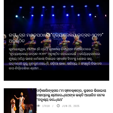
ରବୀନ୍ଦ୍ର ମଣ୍ଡପଠାରେ "ନୃତ୍ୟାଞ୍ଜଳୟ ଉତ୍ସବ-୨୦୨୨"
ଅନୁଷ୍ଠିତ
ଭୁବନେଶ୍ୱର, ୧୫/୦୫ (ନି.ପ୍ର.): ସ୍ଥାନୀୟ ରବୀନ୍ଦ୍ର ମଣ୍ଡପଠାରେ
"ନୃତ୍ୟାଞ୍ଜଳୟ ଉତ୍ସବ-୨୦୨୨" ଅନୁଷ୍ଠିତ ହୋଇଯାଇଛି । କାର୍ଯ୍ୟକ୍ରମରେ
ମୁଖ୍ୟ ଅତିଥି ଭାବେ ଧର୍ମଶାଳା ବିଧାୟକ ସ୍ଵାଧୀନ ହିମାଂଶୁ ଶେଖର ସାହୁ,
ପଦ୍ମଶ୍ରୀ ଗୁରୁ କୁମକୁମ ମହାନ୍ତି, ଓଡ଼ିଆ ଭାଷା, ସାହିତ୍ୟ ଓ ସଂସ୍କୃତି ବିଭାଗର
ଉପ-ନିର୍ଦ୍ଦେଶିକା ଶ୍ରୀମ ...
ଓଡ଼ିଶାଲିଙ୍କ୍ସର ୮ମ ସ୍ଵନକ୍ଷତ୍ର, ଲୁହରେ ଭିଜାଇଲା
ମହାପ୍ରଭୁ ଶ୍ରୀଜଗନ୍ନାଥଙ୍କ ଭକ୍ତି ଆଧାରିତ ନାଟକ
‘ଅଦୃଶ୍ୟ ଜଗନ୍ନାଥ‘
17018
JUN 25, 2025