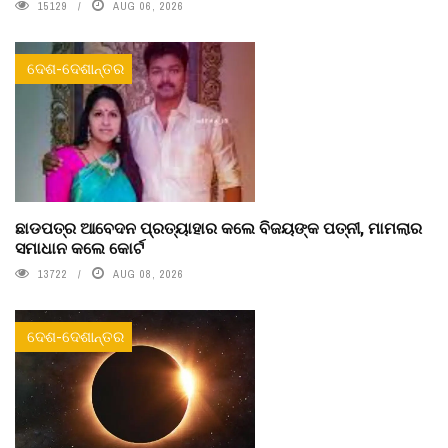
15129
AUG 06, 2026
ଦେଶ-ଦେଶାନ୍ତର
ଛାଡପତ୍ର ଆବେଦନ ପ୍ରତ୍ୟାହାର କଲେ ବିଜୟଙ୍କ ପତ୍ନୀ, ମାମଲାର
ସମାଧାନ କଲେ କୋର୍ଟ
13722
AUG 08, 2026
ଦେଶ-ଦେଶାନ୍ତର