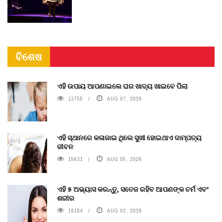
ବିଶେଷ
ଏହି ଉପାୟ ଆପଣାଇଲେ ଘର ଖାଦ୍ୟ ଖାଇବେ ପିଲା
13755
AUG 07, 2026
ଏହି ସ୍ଥାନରେ କଳାଜାଇ ଥିଲେ ସୁଖୀ ହୋଇଥାଏ ଦାମ୍ପତ୍ୟ
ଜୀବନ
15631
AUG 05, 2026
ଏହି ୫ ଅଭ୍ୟାସ କରନ୍ତୁ, ସତେଜ ରହିବ ଆପଣଙ୍କ ଚର୍ମ ଏବଂ
ଶରୀର
16184
AUG 02, 2026