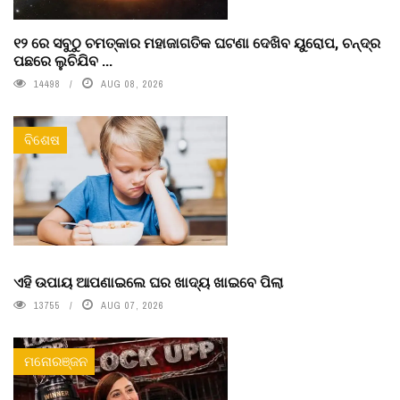
୧୨ ରେ ସବୁଠୁ ଚମତ୍କାର ମହାଜାଗତିକ ଘଟଣା ଦେଖିବ ୟୁରୋପ, ଚନ୍ଦ୍ର
ପଛରେ ଲୁଚିଯିବ ...
14498
AUG 08, 2026
ବିଶେଷ
ଏହି ଉପାୟ ଆପଣାଇଲେ ଘର ଖାଦ୍ୟ ଖାଇବେ ପିଲା
13755
AUG 07, 2026
ମନୋରଞ୍ଜନ