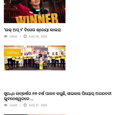
‘ଲକ୍ ଅପ୍ ୨’ ବିଜେତା ଶ୍ରେୟା କାଲରା
14842
AUG 06, 2026
ବାଣିଜ୍ୟ
ସୁଗନ୍ଧ ଉତ୍କର୍ଷର ୭୭ ବର୍ଷ ପାଳନ କରୁଛି, ସାଇକଲ ପିୟୋର୍‌ ଅଗରବତୀ
ଭୁବନେଶ୍ୱରରେ ...
14180
AUG 07, 2026