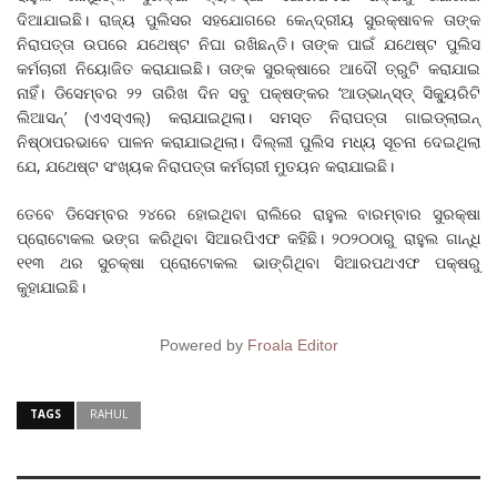
ଦିଆଯାଇଛି। ରାଜ୍ୟ ପୁଲିସର ସହଯୋଗରେ କେନ୍ଦ୍ରୀୟ ସୁରକ୍ଷାବଳ ତାଙ୍କ
ନିରାପତ୍ତା ଉପରେ ଯଥେଷ୍ଟ ନିଘା ରଖିଛନ୍ତି। ତାଙ୍କ ପାଇଁ ଯଥେଷ୍ଟ ପୁଲିସ
କର୍ମଚାରୀ ନିୟୋଜିତ କରାଯାଇଛି। ତାଙ୍କ ସୁରକ୍ଷାରେ ଆଦୌ ତ୍ରୁଟି କରାଯାଇ
ନାହିଁ। ଡିସେମ୍ବର ୨୨ ତାରିଖ ଦିନ ସବୁ ପକ୍ଷଙ୍କର ‘ଆଡ୍‌ଭାନ୍‌ସ୍‌ଡ୍‌ ସିକ୍ୟୁରିଟି
ଲିଆସନ୍‌’ (ଏଏସ୍‌ଏଲ୍‌) କରାଯାଇଥିଲା। ସମସ୍ତ ନିରାପତ୍ତା ଗାଇଡ୍‌ଲାଇନ୍‌
ନିଷ୍ଠାପରଭାବେ ପାଳନ କରାଯାଇଥିଲା। ଦିଲ୍ଲୀ ପୁଲିସ ମଧ୍ୟ ସୂଚନା ଦେଇଥିଲା
ଯେ, ଯଥେଷ୍ଟ ସଂଖ୍ୟକ ନିରାପତ୍ତା କର୍ମଚାରୀ ମୁତୟନ କରାଯାଇଛି।
ତେବେ ଡିସେମ୍ବର ୨୪ରେ ହୋଇଥିବା ରାଲିରେ ରାହୁଲ ବାରମ୍ବାର ସୁରକ୍ଷା
ପ୍ରୋଟୋକଲ ଭଙ୍ଗ କରିଥିବା ସିଆରପିଏଫ କହିଛି। ୨୦୨୦ଠାରୁ ରାହୁଲ ଗାନ୍ଧି
୧୧୩ ଥର ସୁଚକ୍ଷା ପ୍ରୋଟୋକଲ ଭାଙ୍ଗିଥିବା ସିଆରପଥଏଫ ପକ୍ଷରୁ
କୁହାଯାଇଛି।
Powered by
Froala Editor
TAGS
RAHUL