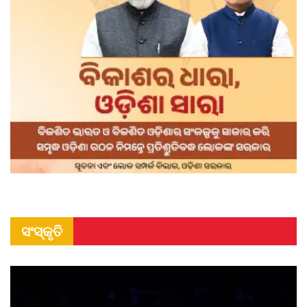
ସଂସ୍କୃତି