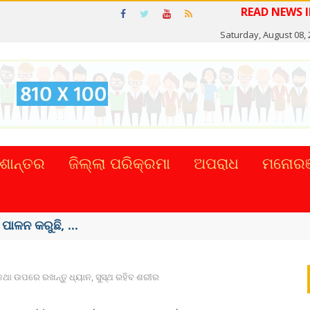
READ N
Saturday, August 08,
ଶାନ୍ତର
ଜିଲ୍ଲା ପରିକ୍ରମା
ଅପରାଧ
ମନୋରଞ
ଟାଲ୍ ନେଣଦେଣ ...
ଥା ଉପରେ ରଖନ୍ତୁ ଧ୍ୟାନ, ସୁସ୍ଥ ରହିବ ଶରୀର