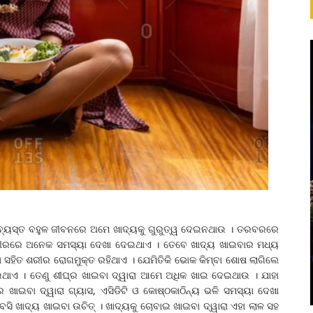
 ବ୍ୟସ୍ତ ବହୁଳ ଜୀବନରେ ଅମେ ଖାଦ୍ୟକୁ ଗୁରୁତ୍ୱ ଦେଇନଥାଉ । ତରବରରେ
ଁ ଶରୀରରେ ଅନେକ ସମସ୍ୟା ଦେଖା ଦେଇଥାଏ । ତେବେ ଖାଦ୍ୟ ଖାଇବାର ମଧ୍ୟ
ବା ସହିତ ଶରୀର ରୋଗମୁକ୍ତ ରହିଥାଏ । ଯେମିତିକି ଭୋକ କିମ୍ବା ଶୋଷ ଲାଗିଲେ
 ନେଇଥାଏ । ତେଣୁ ଶୀଘ୍ର ଖାଇବା ଦ୍ୱାରା ଆମେ ଅଧିକ ଖାଇ ଦେଇଥାଉ । ଯାହା
ଖାଇବା ଦ୍ୱାରା ଗ୍ୟାସ, ଏସିଡିଟି ଓ କୋଷ୍ଠକାଠିନ୍ୟ ଭଳି ସମସ୍ୟା ଦେଖା
ସି ଖାଦ୍ୟ ଖାଇବା ଉଚିତ୍ । ଖାଦ୍ୟକୁ ଚୋବାଇ ଖାଇବା ଦ୍ୱାରା ଏହା ଲାଳ ସହ