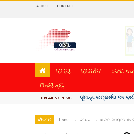
ABOUT
CONTACT
ରାଜ୍ୟ
ରାଜନୀତି
ଦେଶ-ଦେ
ଅନ୍ୟାନ୍ୟ
ୟୁପିଆଇ ଓ ଅନ୍ୟାନ୍ୟ ଡିଜି
BREAKING NEWS
ବିଶେଷ
Home
››
ବିଶେଷ
››
ଖାଇବା ସମୟରେ ଏହି କ