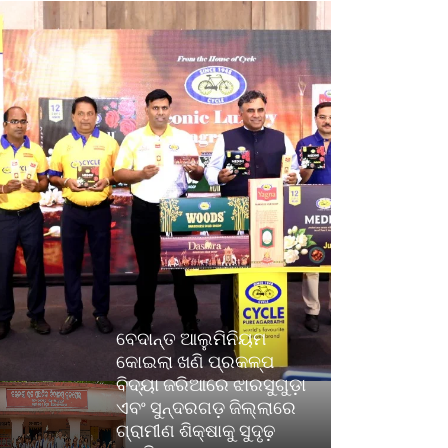
ବେଦାନ୍ତ ଆଲୁମିନିୟମ
କୋଇଲା ଖଣି ପ୍ରକଳ୍ପ
ବିଦ୍ୟା ଜରିଆରେ ଝାରସୁଗୁଡ଼ା
ଏବଂ ସୁନ୍ଦରଗଡ଼ ଜିଲ୍ଲାରେ
ଗ୍ରାମୀଣ ଶିକ୍ଷାକୁ ସୁଦୃଢ଼