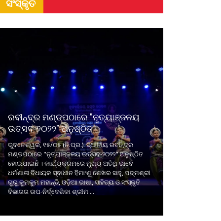
ସଂସ୍କୃତି
ରବୀନ୍ଦ୍ର ମଣ୍ଡପଠାରେ "ନୃତ୍ୟାଞ୍ଜଳୟ
ଉତ୍ସବ-୨୦୨୨" ଅନୁଷ୍ଠିତ
ଭୁବନେଶ୍ୱର, ୧୫/୦୫ (ନି.ପ୍ର.): ସ୍ଥାନୀୟ ରବୀନ୍ଦ୍ର
ମଣ୍ଡପଠାରେ "ନୃତ୍ୟାଞ୍ଜଳୟ ଉତ୍ସବ-୨୦୨୨" ଅନୁଷ୍ଠିତ
ହୋଇଯାଇଛି । କାର୍ଯ୍ୟକ୍ରମରେ ମୁଖ୍ୟ ଅତିଥି ଭାବେ
ଧର୍ମଶାଳା ବିଧାୟକ ସ୍ଵାଧୀନ ହିମାଂଶୁ ଶେଖର ସାହୁ, ପଦ୍ମଶ୍ରୀ
ଗୁରୁ କୁମକୁମ ମହାନ୍ତି, ଓଡ଼ିଆ ଭାଷା, ସାହିତ୍ୟ ଓ ସଂସ୍କୃତି
ବିଭାଗର ଉପ-ନିର୍ଦ୍ଦେଶିକା ଶ୍ରୀମ ...