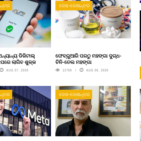
ନ୍ତର
ଦେଶ-ଦେଶାନ୍ତର
ନ୍ୟାନ୍ୟ ଡିଜିଟାଲ୍
ଫେବ୍ରୁଆରି ପରଠୁ ମହଙ୍ଗା ଦୁଗ୍ଧ-
ରେ ଲାଗିବ ଶୁଳ୍କ
ଚିନି-ତେଲ ମହଙ୍ଗା
AUG 07, 2026
13768
AUG 06, 2026
ନ୍ତର
ଦେଶ-ଦେଶାନ୍ତର