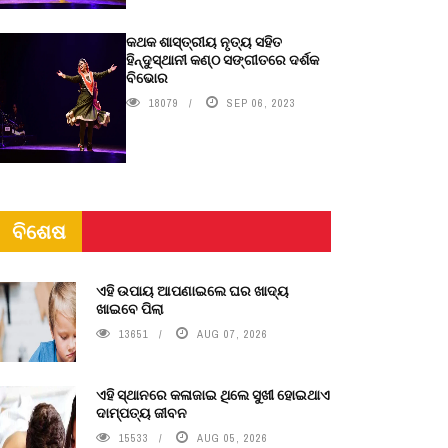
କଥକ ଶାସ୍ତ୍ରୀୟ ନୃତ୍ୟ ସହିତ
ହିନ୍ଦୁସ୍ଥାନୀ କଣ୍ଠ ସଙ୍ଗୀତରେ ଦର୍ଶକ
ବିଭୋର
18079
SEP 06, 2023
ବିଶେଷ
ଏହି ଉପାୟ ଆପଣାଇଲେ ଘର ଖାଦ୍ୟ
ଖାଇବେ ପିଲା
13651
AUG 07, 2026
ଏହି ସ୍ଥାନରେ କଳାଜାଇ ଥିଲେ ସୁଖୀ ହୋଇଥାଏ
ଦାମ୍ପତ୍ୟ ଜୀବନ
15533
AUG 05, 2026