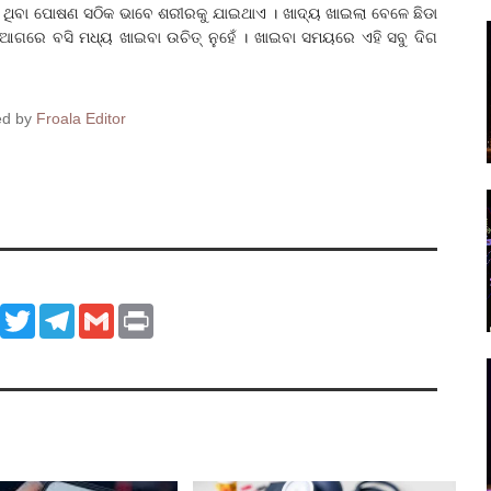
େ ଥିବା ପୋଷଣ ସଠିକ ଭାବେ ଶରୀରକୁ ଯାଇଥାଏ । ଖାଦ୍ୟ ଖାଇଲା ବେଳେ ଛିଡା
ଟପ ଆଗରେ ବସି ମଧ୍ୟ ଖାଇବା ଉଚିତ୍ ନୁହେଁ । ଖାଇବା ସମୟରେ ଏହି ସବୁ ଦିଗ
ed by
Froala Editor
ook
WhatsApp
Twitter
Telegram
Gmail
Print