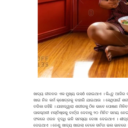
ଖାଦ୍ୟ ଜୀବନର ଏକ ମୁଖ୍ୟ ଉସô ହୋଇଥାଏ । କିନ୍ତୁ ଆଜିର
ଖାଇ ନିଜ କର୍ମ କ୍ଷେତ୍ରକୁ ବାହାରି ଯାଇଥାଉ । ସେଥିପାଇ
ତରିକା ରହିଛି । ଯାହାଦ୍ୱାରା ଶରୀରକୁ ଠିକ ଭାବେ ପୋଷଣ ମିଳି
ପାକସ୍ଥଳୀ ମସ୍ତିଷ୍କକୁ ବାର୍ତ୍ତା ଦେବାକୁ ୨୦ ମିନିଟ ସମୟ
ଫଳରେ ଓଜନ ବୃଦ୍ଧି ଭଳି ସମସ୍ୟା ଦେଖା ଦେଇଥାଏ । ଶୀଘ୍ର 
ଦେଇଥାଏ । ତେଣୁ ଖାଦ୍ୟ ଖାଇଲା ବେଳେ ସର୍ବଦା ଭଲ ଭାବରେ ବ