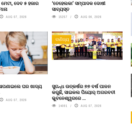
 ମେଟା, ଦେବ ୫ ହଜାର
‘ତେହେଲକା’ ସମ୍ପାଦକ ଦୋଷୀ
ମାନା
ସାବ୍ୟସ୍ତ
AUG 07, 2026
15257
AUG 06, 2026
ବାଣିଜ୍ୟ
 ଆପଣାଇଲେ ଘର ଖାଦ୍ୟ
ସୁଗନ୍ଧ ଉତ୍କର୍ଷର ୭୭ ବର୍ଷ ପାଳନ
ା
କରୁଛି, ସାଇକଲ ପିୟୋର୍‌ ଅଗରବତୀ
ଭୁବନେଶ୍ୱରରେ ...
AUG 07, 2026
14091
AUG 07, 2026