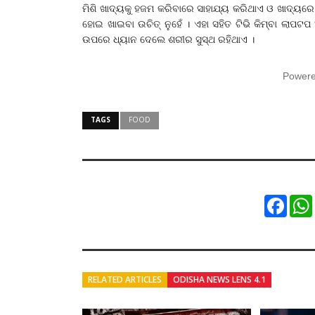
ମିଶି ଖାଦ୍ୟକୁ ହଜମ କରିବାରେ ସାହାଯ୍ୟ କରିଥାଏ ଓ ଖାଦ୍ୟର
ହୋଇ ଖାଇବା ଉଚିତ୍ ନୁହେଁ । ଏହା ସହିତ ଟିଭି କିମ୍ବା ଲାପ
ଉପରେ ଧ୍ୟାନ ଦେଲେ ଶରୀର ସୁସ୍ଥ ରହିଥାଏ ।
Power
TAGS
FOOD
Faceb
RELATED ARTICLES
ODISHA NEWS LENS 4.1