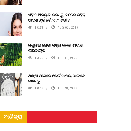
ଏହି ୫ ଅଭ୍ୟାସ କରନ୍ତୁ, ସତେଜ ରହିବ
ଆପଣଙ୍କ ଚର୍ମ ଏବଂ ଶରୀର
16172
AUG 02, 2026
ମଧୁମେହ ରୋଗୀ କଞ୍ଚା କଳଦୀ ଖାଇବା
ଲାଭଦାୟକ
15026
JUL 31, 2026
ଥଣ୍ଡା ପାଗରେ କେଉଁ ଖାଦ୍ୟ ଖାଇବେ
ଜାଣନ୍ତୁ.....
14518
JUL 28, 2026
ବାଣିଜ୍ୟ