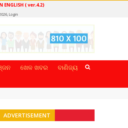
EWS IN ENGLISH ( ver.4.2)
 2026,
Login
୍ଜନ
ଖେଳ ଖବର
ବାଣିଜ୍ୟ
ADVERTISEMENT