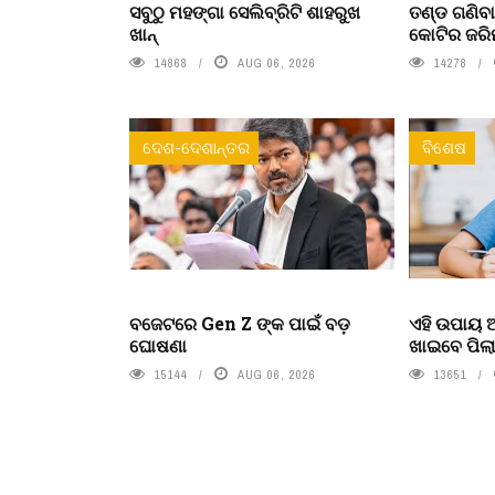
ସବୁଠୁ ମହଙ୍ଗା ସେଲିବ୍ରିଟି ଶାହରୁଖ
ତଣ୍ଡ ଗଣିବା
ଖାନ୍
କୋଟିର ଜରି
14868
AUG 06, 2026
14278
ଦେଶ-ଦେଶାନ୍ତର
ବିଶେଷ
ବଜେଟରେ Gen Z ଙ୍କ ପାଇଁ ବଡ଼
ଏହି ଉପାୟ
ଘୋଷଣା
ଖାଇବେ ପିଲ
15144
AUG 06, 2026
13651