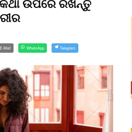
କଥା ଉପରେ ରଖନ୍ତୁ
ଶରୀର
E-Mail
WhatsApp
Telegram