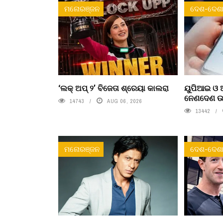
ମନୋରଞ୍ଜନ
ଦେଶ-ଦେଶା
‘ଲକ୍ ଅପ୍ ୨’ ବିଜେତା ଶ୍ରେୟା କାଲରା
ୟୁପିଆଇ ଓ ଅ
ନେଣଦେଣ ଉପ
14743
AUG 06, 2026
13442
ମନୋରଞ୍ଜନ
ଦେଶ-ଦେଶା