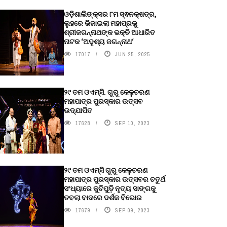
ଓଡ଼ିଶାଲିଙ୍କ୍ସର ୮ମ ସ୍ଵନକ୍ଷତ୍ର,
ଲୁହରେ ଭିଜାଇଲା ମହାପ୍ରଭୁ
ଶ୍ରୀଜଗନ୍ନାଥଙ୍କ ଭକ୍ତି ଆଧାରିତ
ନାଟକ ‘ଅଦୃଶ୍ୟ ଜଗନ୍ନାଥ‘
17017
JUN 25, 2025
୨୯ ତମ ଓଏମ୍‌ସି. ଗୁରୁ କେଳୁଚରଣ
ମହାପାତ୍ର ପୁରସ୍କାର ଉତ୍ସବ
ଉଦ୍‍ଯାପିତ
17628
SEP 10, 2023
୨୯ ତମ ଓଏମ୍‌ସି ଗୁରୁ କେଳୁଚରଣ
ମହାପାତ୍ର ପୁରସ୍କାର ଉତ୍ସବର ଚତୁର୍ଥ
ସଂଧ୍ୟାରେ କୁଚିପୁଡ଼ି ନୃତ୍ୟ ସାଙ୍ଗକୁ
ତବଲା ବାଦରେ ଦର୍ଶକ ବିଭୋର
17679
SEP 09, 2023