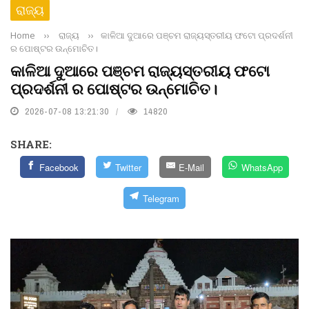
ରାଜ୍ୟ
Home
››
ରାଜ୍ୟ
››
କାଳିଆ ଦୁଆରେ ପଞ୍ଚମ ରାଜ୍ୟସ୍ତରୀୟ ଫଟୋ ପ୍ରଦର୍ଶନୀ
ର ପୋଷ୍ଟର ଉନ୍ମୋଚିତ।
କାଳିଆ ଦୁଆରେ ପଞ୍ଚମ ରାଜ୍ୟସ୍ତରୀୟ ଫଟୋ
ପ୍ରଦର୍ଶନୀ ର ପୋଷ୍ଟର ଉନ୍ମୋଚିତ।
2026-07-08 13:21:30
14820
SHARE:
Facebook
Twitter
E-Mail
WhatsApp
Telegram