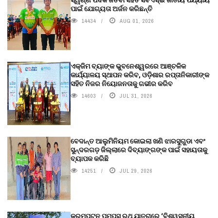
ପାଇଁ ଯୋଗ୍ୟତା ଅର୍ଜନ କରିଛନ୍ତି
14434
AUG 01, 2026
ଏକ୍ଜିମ ବ୍ୟାଙ୍କ ଭୁବନେଶ୍ୱରରେ ଆଞ୍ଚଳିକ
କାର୍ଯ୍ୟାଳୟ ସ୍ଥାପନ କରିବ, ଓଡ଼ିଶାର ରପ୍ତାନିକାରୀଙ୍କ
ସହିତ ନିଜର ନିୟୋଜନତାକୁ ଗଭୀର କରିବ
14603
JUL 31, 2026
ବେଦାନ୍ତ ଆଲୁମିନିୟମ କୋଇଲା ଖଣି ଝାରସୁଗୁଡା ଏବଂ
ସୁନ୍ଦରଗଡ଼ ଜିଲ୍ଲାରେ ଦିବ୍ୟାଙ୍ଗଙ୍କ ପାଇଁ ସହାୟତାକୁ
ବ୍ୟାପକ କରିଛି
14251
JUL 29, 2026
କ୍ରମ୍ପଟନ ପମ୍ପ୍‌ସ୍‌ ରଥ ଯାତ୍ରାରେ ‘ବିଶ୍ୱସନୀୟ