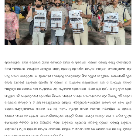
ଭୁବନେଶ୍ୱର: ନବିନ ସୂତ୍ରଧର (ନୂତନ ଭବିଷ୍ୟତ ନିର୍ମାଣ ର ସୂତ୍ରଧର )ଟ୍ରଷ୍ଟ ପକ୍ଷରୁ ବିଶ୍ୱ ଫଟୋଗ୍ରାଫି
ଦିବସ ଅବସରରେ ଆୟୋଜିତ ହେଉଥିବା ରାଜ୍ୟ ସ୍ତରୀୟ ପ୍ରଦର୍ଶନୀ ନିମନ୍ତେ ଆଗ୍ରହୀ ଫଟୋଗ୍ରାଫର ଙ୍କ
ଠାରୁ ଫଟୋ ଆମନ୍ତ୍ରଣ ର ଶୁଭାରମ୍ଭ ମହାପ୍ରଭୁ ଜଗନ୍ନାଥଙ୍କ ସିଂହ ଦ୍ୱାର ସମ୍ମୁଖରେ ହୋଇଯାଇଛି।ପୁରୀ
ଜିଲ୍ଲା ଆରକ୍ଷୀ ଅଧିକ୍ଷକ ପ୍ରତୀକ ସିଂ ଟ୍ରଷ୍ଟ ର ଅଧ୍ୟକ୍ଷ ଲକ୍ଷ୍ମୀକାନ୍ତ ଦାସ ଓ ଅନ୍ୟାନ୍ୟ ବିଶିଷ୍ଟ
ଅତିଥିଙ୍କ କରକମଳରେ ଆଜି ସନ୍ଧ୍ୟାରେ ଏହା ଉନ୍ମୋଚିତ ହୋଇଯାଇଛି। ବିଗତ ଚାରି ବର୍ଷ ଧରି ଅନୁଷ୍ଠିତ ହୋଇ
ଆସୁଥିବା ଏହି ରାଜ୍ୟସ୍ତରୀୟ ପ୍ରଦର୍ଶନୀ ନିମନ୍ତେ ରାଜ୍ୟର ସମସ୍ତ ଫଟୋଗ୍ରାଫର ଙ୍କ ନିକଟରୁ ଏହି ପଞ୍ଚମ
ସଂସ୍କରଣ ନିମନ୍ତେ ୪ ଟି ଥିମ୍ (୧-ଆଢୁଆଳରେ ରହିଥିବା ଐତିହ୍ୟରାଜି,୨-ଶାରୀରିକ ଅକ୍ଷମ ଏକ ବୋଝ ନୁହେଁ
ସମ୍ମାନ,୩-ରାସ୍ତାଘାଟରେ ଜୀବନର ଜଳ ଛବି ଏବଂ୪- ପ୍ରକୃତି ଉପରେ ପାଣିପାଗ ପରିବର୍ତ୍ତନ ର ପ୍ରଭାବ
)ଉପରେ ଫଟୋ ଆମନ୍ତ୍ରଣ କରାଯାଉଛି।ଆଗ୍ରହୀ ବ୍ୟକ୍ତି ବିଶେଷ ଆସନ୍ତା ଅଗଷ୍ଟ ମାସ ୫ ତାରିଖ ସୁଦ୍ଧା
ସେମାନଙ୍କ ନିର୍ବାଚିତ ଫଟୋ ନିର୍ଦ୍ଧାରିତ ନିୟମ ଅନୁସାରେ ପ୍ରେରଣ କରିବାକୁ ଟ୍ରଷ୍ଟ ପକ୍ଷରୁ ଅନୁରୋଧ
କରାଯାଇଛି। ଅଧିକ ବିବରଣୀ ନିମନ୍ତେ ମୋବାଇଲ ନମ୍ବର ୯୪୩୯୬୧୪୬୭୭ ରେ ଯୋଗାଯୋଗ କରିବାକୁ ଟ୍ରଷ୍ଟ
ର ଅଧକ୍ଷ ଲକ୍ଷ୍ମୀକାନ୍ତ ଦାସ ନିବେଦନ କରିଛନ୍ତି।