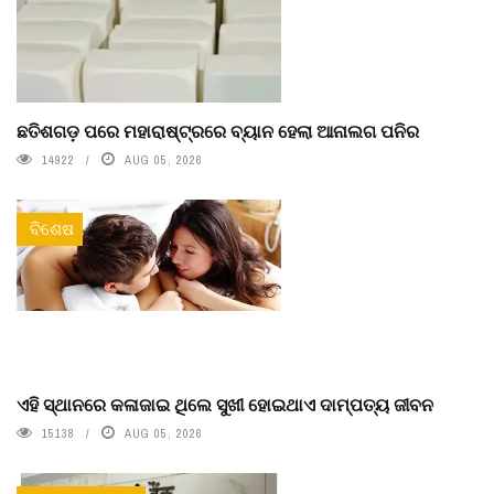
ଛତିଶଗଡ଼ ପରେ ମହାରାଷ୍ଟ୍ରରେ ବ୍ୟାନ ହେଲା ଆନାଲଗ ପନିର
14922
AUG 05, 2026
ବିଶେଷ
ଏହି ସ୍ଥାନରେ କଳାଜାଇ ଥିଲେ ସୁଖୀ ହୋଇଥାଏ ଦାମ୍ପତ୍ୟ ଜୀବନ
15138
AUG 05, 2026