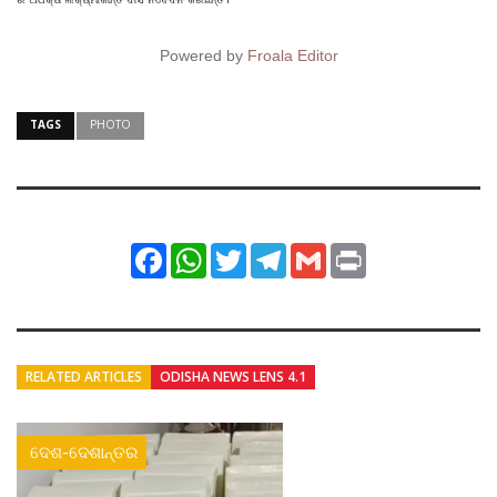
Powered by
Froala Editor
TAGS
PHOTO
Facebook
WhatsApp
Twitter
Telegram
Gmail
Print
RELATED ARTICLES
ODISHA NEWS LENS 4.1
ଦେଶ-ଦେଶାନ୍ତର