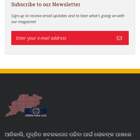
Subscribe to our Newsletter
Sign up to receive email updates and to hear what's going on with
our magazine!
ଆଜିକାଲି, ମୁଦ୍ରିତ ଖବରକାଗଜ ପଢିବା ପାଇଁ ଲୋକଙ୍କ ପାଖରେ