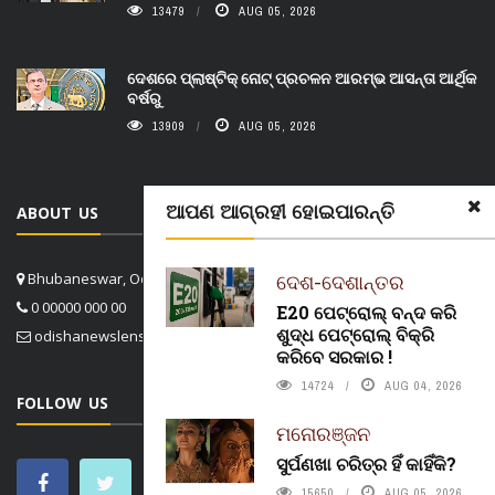
13479
AUG 05, 2026
ଦେଶରେ ପ୍ଲାଷ୍ଟିକ୍ ନୋଟ୍‌ ପ୍ରଚଳନ ଆରମ୍ଭ ଆସନ୍ତା ଆର୍ଥିକ
ବର୍ଷରୁ
13909
AUG 05, 2026
ଆପଣ ଆଗ୍ରହୀ ହୋଇପାରନ୍ତି
ABOUT US
ଦେଶ-ଦେଶାନ୍ତର
Bhubaneswar, Odisha, India
0 00000 000 00
E20 ପେଟ୍ରୋଲ୍ ବନ୍ଦ କରି
ଶୁଦ୍ଧ ପେଟ୍ରୋଲ୍ ବିକ୍ରି
odishanewslens@gmail.com
କରିବେ ସରକାର !
14724
AUG 04, 2026
FOLLOW US
ମନୋରଞ୍ଜନ
ସୁର୍ପଣଖା ଚରିତ୍ର ହିଁ କାହିଁକି?
15650
AUG 05, 2026