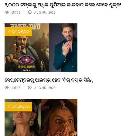
୨,୦୦୦ ଟଙ୍କାରୁ ଅଧିକ ୟୁପିଆଇ କାରବାର କଲେ ଦେବେ ଶୁଳ୍କ!
15722
AUG 05, 2026
ମନୋରଞ୍ଜନ
ସେପ୍ଟେମ୍ବରରୁ ଆରମ୍ଭ ହେବ 'ବିଗ୍ ବସ୍'ର ସିଜିନ୍
14597
AUG 05, 2026
ମନୋରଞ୍ଜନ