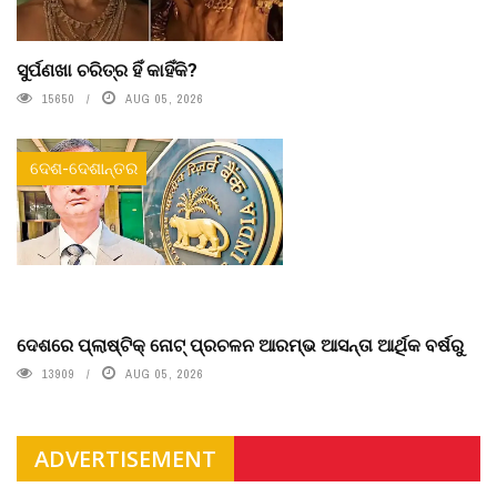
ସୁର୍ପଣଖା ଚରିତ୍ର ହିଁ କାହିଁକି?
15650
AUG 05, 2026
ଦେଶ-ଦେଶାନ୍ତର
ଦେଶରେ ପ୍ଲାଷ୍ଟିକ୍ ନୋଟ୍‌ ପ୍ରଚଳନ ଆରମ୍ଭ ଆସନ୍ତା ଆର୍ଥିକ ବର୍ଷରୁ
13909
AUG 05, 2026
ADVERTISEMENT