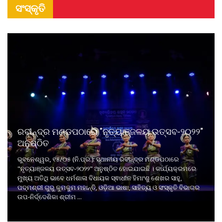
ସଂସ୍କୃତି
ରବୀନ୍ଦ୍ର ମଣ୍ଡପଠାରେ "ନୃତ୍ୟାଞ୍ଜଳୟ ଉତ୍ସବ-୨୦୨୨"
ଅନୁଷ୍ଠିତ
ଭୁବନେଶ୍ୱର, ୧୫/୦୫ (ନି.ପ୍ର.): ସ୍ଥାନୀୟ ରବୀନ୍ଦ୍ର ମଣ୍ଡପଠାରେ
"ନୃତ୍ୟାଞ୍ଜଳୟ ଉତ୍ସବ-୨୦୨୨" ଅନୁଷ୍ଠିତ ହୋଇଯାଇଛି । କାର୍ଯ୍ୟକ୍ରମରେ
ମୁଖ୍ୟ ଅତିଥି ଭାବେ ଧର୍ମଶାଳା ବିଧାୟକ ସ୍ଵାଧୀନ ହିମାଂଶୁ ଶେଖର ସାହୁ,
ପଦ୍ମଶ୍ରୀ ଗୁରୁ କୁମକୁମ ମହାନ୍ତି, ଓଡ଼ିଆ ଭାଷା, ସାହିତ୍ୟ ଓ ସଂସ୍କୃତି ବିଭାଗର
ଉପ-ନିର୍ଦ୍ଦେଶିକା ଶ୍ରୀମ ...