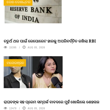
ଦେଶ-ଦେଶାନ୍ତର
ଚତୁର୍ଥ ଥର ପାଇଁ ରେପୋରେଟ ହାରକୁ ଅପରିବର୍ତ୍ତିତ ରଖିଲା RBI
15395
AUG 05, 2026
ମନୋରଞ୍ଜନ
ରାଘବଙ୍କ ସହ ପ୍ରେମ ସମ୍ପର୍କ ବାବଦରେ ମୁହଁ ଖୋଲିଲେ ଶେହନାଜ
13479
AUG 05, 2026