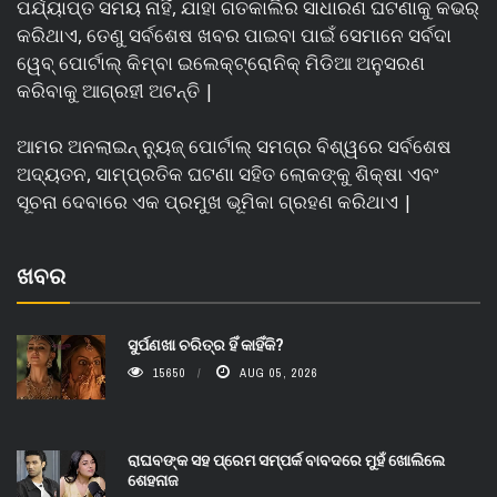
ପର୍ଯ୍ୟାପ୍ତ ସମୟ ନାହିଁ, ଯାହା ଗତକାଲିର ସାଧାରଣ ଘଟଣାକୁ କଭର୍
କରିଥାଏ, ତେଣୁ ସର୍ବଶେଷ ଖବର ପାଇବା ପାଇଁ ସେମାନେ ସର୍ବଦା
ୱେବ୍ ପୋର୍ଟାଲ୍ କିମ୍ବା ଇଲେକ୍ଟ୍ରୋନିକ୍ ମିଡିଆ ଅନୁସରଣ
କରିବାକୁ ଆଗ୍ରହୀ ଅଟନ୍ତି |
ଆମର ଅନଲାଇନ୍ ନ୍ୟୁଜ୍ ପୋର୍ଟାଲ୍ ସମଗ୍ର ବିଶ୍ୱରେ ସର୍ବଶେଷ
ଅଦ୍ୟତନ, ସାମ୍ପ୍ରତିକ ଘଟଣା ସହିତ ଲୋକଙ୍କୁ ଶିକ୍ଷା ଏବଂ
ସୂଚନା ଦେବାରେ ଏକ ପ୍ରମୁଖ ଭୂମିକା ଗ୍ରହଣ କରିଥାଏ |
ଖବର
ସୁର୍ପଣଖା ଚରିତ୍ର ହିଁ କାହିଁକି?
15650
AUG 05, 2026
ରାଘବଙ୍କ ସହ ପ୍ରେମ ସମ୍ପର୍କ ବାବଦରେ ମୁହଁ ଖୋଲିଲେ
ଶେହନାଜ