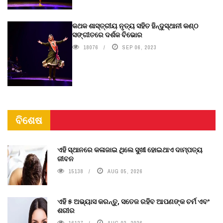
କଥକ ଶାସ୍ତ୍ରୀୟ ନୃତ୍ୟ ସହିତ ହିନ୍ଦୁସ୍ଥାନୀ କଣ୍ଠ
ସଙ୍ଗୀତରେ ଦର୍ଶକ ବିଭୋର
18076
SEP 06, 2023
ବିଶେଷ
ଏହି ସ୍ଥାନରେ କଳାଜାଇ ଥିଲେ ସୁଖୀ ହୋଇଥାଏ ଦାମ୍ପତ୍ୟ
ଜୀବନ
15138
AUG 05, 2026
ଏହି ୫ ଅଭ୍ୟାସ କରନ୍ତୁ, ସତେଜ ରହିବ ଆପଣଙ୍କ ଚର୍ମ ଏବଂ
ଶରୀର
16127
AUG 02, 2026