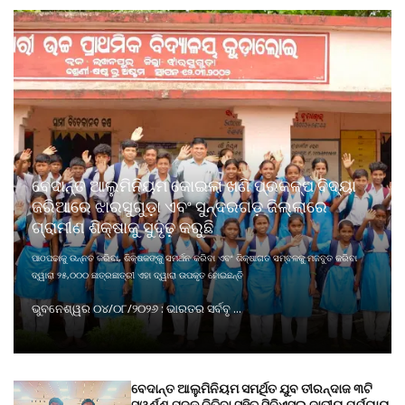
ବେଦାନ୍ତ ଆଲୁମିନିୟମ କୋଇଲା ଖଣି ପ୍ରକଳ୍ପ ବିଦ୍ୟା
ଜରିଆରେ ଝାରସୁଗୁଡ଼ା ଏବଂ ସୁନ୍ଦରଗଡ଼ ଜିଲ୍ଲାରେ
ଗ୍ରାମୀଣ ଶିକ୍ଷାକୁ ସୁଦୃଢ଼ କରୁଛି
ପାଠପଢାକୁ ଉନ୍ନତ କରିବା, ଶିକ୍ଷକଙ୍କୁ ସମର୍ଥନ କରିବା ଏବଂ ଶିକ୍ଷାଗତ ସମ୍ବଳକୁ ମଜବୁତ କରିବା
ଦ୍ୱାରା ୨୫,୦୦୦ ଛାତ୍ରଛାତ୍ରୀ ଏହା ଦ୍ୱାରା ଉପକୃତ ହୋଇଛନ୍ତି
ଭୁବନେଶ୍ୱର ୦୪/୦୮/୨୦୨୬ : ଭାରତର ସର୍ବବୃ ...
ବେଦାନ୍ତ ଆଲୁମିନିୟମ ସମର୍ଥିତ ଯୁବ ତୀରନ୍ଦାଜ ୩ଟି
ସ୍ୱର୍ଣ୍ଣ ପଦକ ଜିତିବା ସହିତ ସିବିଏସ୍ଇ ଜାତୀୟ ପର୍ଯ୍ୟାୟ