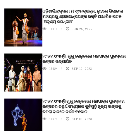
ଓଡ଼ିଶାଲିଙ୍କ୍ସର ୮ମ ସ୍ଵନକ୍ଷତ୍ର, ଲୁହରେ ଭିଜାଇଲା
ମହାପ୍ରଭୁ ଶ୍ରୀଜଗନ୍ନାଥଙ୍କ ଭକ୍ତି ଆଧାରିତ ନାଟକ
‘ଅଦୃଶ୍ୟ ଜଗନ୍ନାଥ‘
17015
JUN 25, 2025
୨୯ ତମ ଓଏମ୍‌ସି. ଗୁରୁ କେଳୁଚରଣ ମହାପାତ୍ର ପୁରସ୍କାର
ଉତ୍ସବ ଉଦ୍‍ଯାପିତ
17624
SEP 10, 2023
୨୯ ତମ ଓଏମ୍‌ସି ଗୁରୁ କେଳୁଚରଣ ମହାପାତ୍ର ପୁରସ୍କାର
ଉତ୍ସବର ଚତୁର୍ଥ ସଂଧ୍ୟାରେ କୁଚିପୁଡ଼ି ନୃତ୍ୟ ସାଙ୍ଗକୁ
ତବଲା ବାଦରେ ଦର୍ଶକ ବିଭୋର
17675
SEP 09, 2023