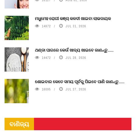
ମଧୁମେହ ରୋଗୀ କଞ୍ଚା କଳଦୀ ଖାଇବା ଲାଭଦାୟକ
14972
JUL 31, 2026
ଥଣ୍ଡା ପାଗରେ କେଉଁ ଖାଦ୍ୟ ଖାଇବେ ଜାଣନ୍ତୁ.....
14472
JUL 28, 2026
ଶୋଇବାର କେତେ ସମୟ ପୂର୍ବରୁ ପିଇବେ ପାଣି ଜାଣନ୍ତୁ.....
16095
JUL 27, 2026
ବାଣିଜ୍ୟ