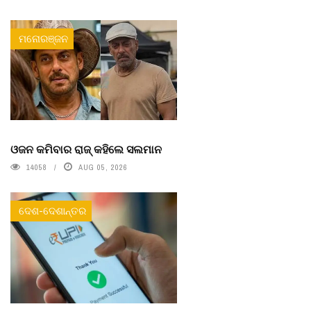
ମନୋରଞ୍ଜନ
ଓଜନ କମିବାର ରାଜ୍ କହିଲେ ସଲମାନ
14058
AUG 05, 2026
ଦେଶ-ଦେଶାନ୍ତର