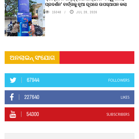
ପ୍ରଦର୍ଶନ’ ବାର୍ତ୍ତାକୁ ନୂଆ ରୂପରେ ଉପସ୍ଥାପନ କଲା
15048
JUL 28, 2026
ଅନଲାଇନ୍ ସଂଯୋଗ
67944
FOLLOWERS
227640
LIKES
54300
SUBSCRIBERS