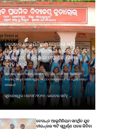
ବେଦାନ୍ତ ଆଲୁମିନିୟମ କୋଇଲା ଖଣି
ପ୍ରକଳ୍ପ ବିଦ୍ୟା ଜରିଆରେ ଝାରସୁଗୁଡ଼ା ଏବଂ
ସୁନ୍ଦରଗଡ଼ ଜିଲ୍ଲାରେ ଗ୍ରାମୀଣ ଶିକ୍ଷାକୁ
ସୁଦୃଢ଼ କରୁଛି
ପାଠପଢାକୁ ଉନ୍ନତ କରିବା, ଶିକ୍ଷକଙ୍କୁ ସମର୍ଥନ କରିବା ଏବଂ ଶିକ୍ଷାଗତ
ସମ୍ବଳକୁ ମଜବୁତ କରିବା ଦ୍ୱାରା ୨୫,୦୦୦ ଛାତ୍ରଛାତ୍ରୀ ଏହା ଦ୍ୱାରା ଉପକୃତ
ହୋଇଛନ୍ତି
ଭୁବନେଶ୍ୱର ୦୪/୦୮/୨୦୨୬ : ଭାରତର ସର୍ବବୃ ...
ବେଦାନ୍ତ ଆଲୁମିନିୟମ ସମର୍ଥିତ ଯୁବ
ତୀରନ୍ଦାଜ ୩ଟି ସ୍ୱର୍ଣ୍ଣ ପଦକ ଜିତିବା