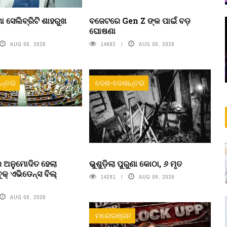
ା ସେଲିବ୍ରିଟି ଶାହରୁଖ
ବଜେଟରେ Gen Z ଙ୍କ ପାଇଁ ବଡ଼
ଘୋଷଣା
AUG 06, 2026
14892
AUG 06, 2026
ନ୍ତର
ଦେଶ-ଦେଶାନ୍ତର
 ଅନୁମୋଦିତ ହେଲା
ଭୁଶୁଡ଼ିଲା ପୁରୁଣା କୋଠା, ୬ ମୃତ
ବୁକ୍ ଏଭିଡେନ୍ସ ବିଲ୍
14281
AUG 06, 2026
AUG 06, 2026
ମନୋରଞ୍ଜନ