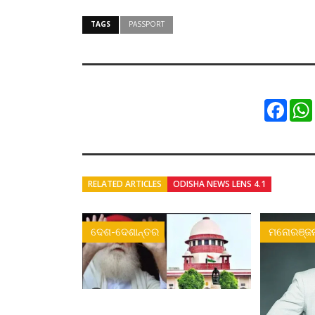
TAGS
PASSPORT
Faceb
RELATED ARTICLES
ODISHA NEWS LENS 4.1
ଦେଶ-ଦେଶାନ୍ତର
ମନୋରଞ୍ଜ