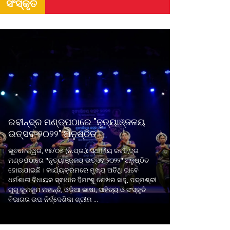
ସଂସ୍କୃତି
ରବୀନ୍ଦ୍ର ମଣ୍ଡପଠାରେ "ନୃତ୍ୟାଞ୍ଜଳୟ
ଉତ୍ସବ-୨୦୨୨" ଅନୁଷ୍ଠିତ
ଭୁବନେଶ୍ୱର, ୧୫/୦୫ (ନି.ପ୍ର.): ସ୍ଥାନୀୟ ରବୀନ୍ଦ୍ର
ମଣ୍ଡପଠାରେ "ନୃତ୍ୟାଞ୍ଜଳୟ ଉତ୍ସବ-୨୦୨୨" ଅନୁଷ୍ଠିତ
ହୋଇଯାଇଛି । କାର୍ଯ୍ୟକ୍ରମରେ ମୁଖ୍ୟ ଅତିଥି ଭାବେ
ଧର୍ମଶାଳା ବିଧାୟକ ସ୍ଵାଧୀନ ହିମାଂଶୁ ଶେଖର ସାହୁ, ପଦ୍ମଶ୍ରୀ
ଗୁରୁ କୁମକୁମ ମହାନ୍ତି, ଓଡ଼ିଆ ଭାଷା, ସାହିତ୍ୟ ଓ ସଂସ୍କୃତି
ବିଭାଗର ଉପ-ନିର୍ଦ୍ଦେଶିକା ଶ୍ରୀମ ...