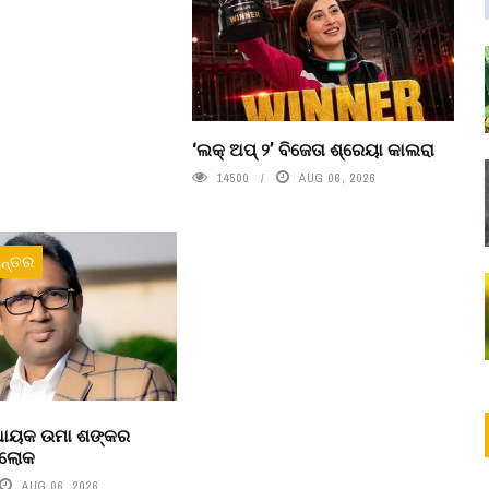
‘ଲକ୍ ଅପ୍ ୨’ ବିଜେତା ଶ୍ରେୟା କାଲରା
14500
AUG 06, 2026
ନ୍ତର
ବିଧାୟକ ଉମା ଶଙ୍କର
ରଲୋକ
AUG 06, 2026