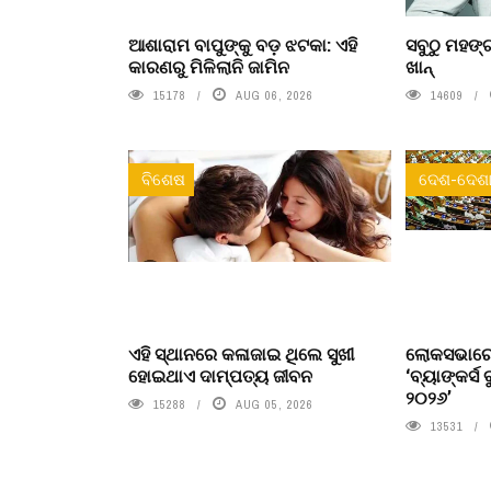
ଆଶାରାମ ବାପୁଙ୍କୁ ବଡ଼ ଝଟକା: ଏହି
ସବୁଠୁ ମହଙ୍ଗ
କାରଣରୁ ମିଳିଲାନି ଜାମିନ
ଖାନ୍
15178
AUG 06, 2026
14609
ବିଶେଷ
ଦେଶ-ଦେଶା
ଏହି ସ୍ଥାନରେ କଳାଜାଇ ଥିଲେ ସୁଖୀ
ଲୋକସଭାରେ
ହୋଇଥାଏ ଦାମ୍ପତ୍ୟ ଜୀବନ
‘ବ୍ୟାଙ୍କର୍ସ 
୨୦୨୬’
15288
AUG 05, 2026
13531