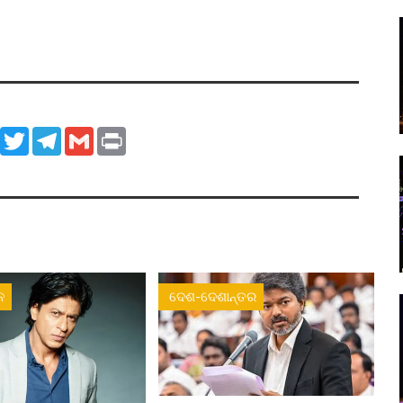
ook
WhatsApp
Twitter
Telegram
Gmail
Print
ନ
ଦେଶ-ଦେଶାନ୍ତର