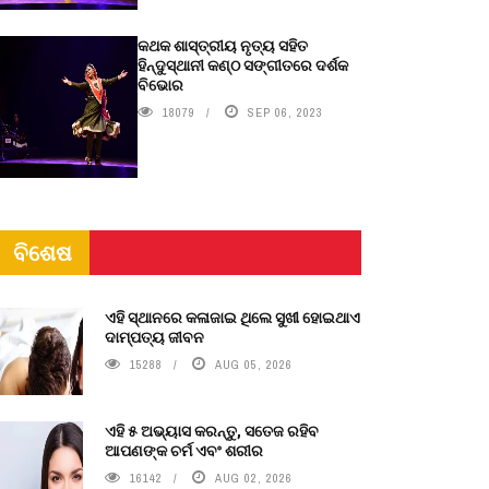
କଥକ ଶାସ୍ତ୍ରୀୟ ନୃତ୍ୟ ସହିତ
ହିନ୍ଦୁସ୍ଥାନୀ କଣ୍ଠ ସଙ୍ଗୀତରେ ଦର୍ଶକ
ବିଭୋର
18079
SEP 06, 2023
ବିଶେଷ
ଏହି ସ୍ଥାନରେ କଳାଜାଇ ଥିଲେ ସୁଖୀ ହୋଇଥାଏ
ଦାମ୍ପତ୍ୟ ଜୀବନ
15288
AUG 05, 2026
ଏହି ୫ ଅଭ୍ୟାସ କରନ୍ତୁ, ସତେଜ ରହିବ
ଆପଣଙ୍କ ଚର୍ମ ଏବଂ ଶରୀର
16142
AUG 02, 2026