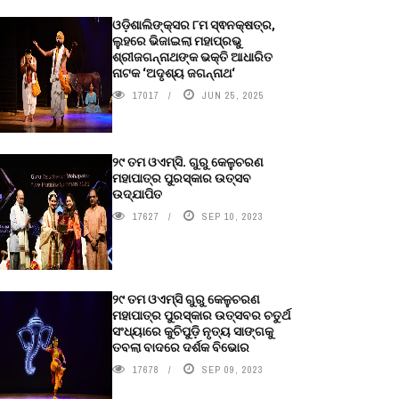
ଓଡ଼ିଶାଲିଙ୍କ୍ସର ୮ମ ସ୍ଵନକ୍ଷତ୍ର,
ଲୁହରେ ଭିଜାଇଲା ମହାପ୍ରଭୁ
ଶ୍ରୀଜଗନ୍ନାଥଙ୍କ ଭକ୍ତି ଆଧାରିତ
ନାଟକ ‘ଅଦୃଶ୍ୟ ଜଗନ୍ନାଥ‘
17017
JUN 25, 2025
୨୯ ତମ ଓଏମ୍‌ସି. ଗୁରୁ କେଳୁଚରଣ
ମହାପାତ୍ର ପୁରସ୍କାର ଉତ୍ସବ
ଉଦ୍‍ଯାପିତ
17627
SEP 10, 2023
୨୯ ତମ ଓଏମ୍‌ସି ଗୁରୁ କେଳୁଚରଣ
ମହାପାତ୍ର ପୁରସ୍କାର ଉତ୍ସବର ଚତୁର୍ଥ
ସଂଧ୍ୟାରେ କୁଚିପୁଡ଼ି ନୃତ୍ୟ ସାଙ୍ଗକୁ
ତବଲା ବାଦରେ ଦର୍ଶକ ବିଭୋର
17678
SEP 09, 2023