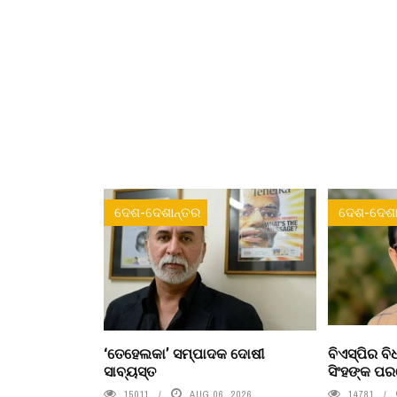
ଦେଶ-ଦେଶାନ୍ତର
ଦେଶ-ଦେଶା
‘ତେହେଲକା’ ସମ୍ପାଦକ ଦୋଷୀ
ବିଏସ୍‌ପିର 
ସାବ୍ୟସ୍ତ
ସିଂହଙ୍କ ପ
15011
AUG 06, 2026
14781