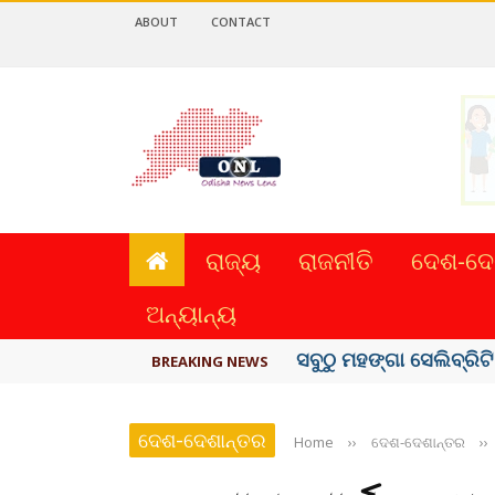
ABOUT
CONTACT
ରାଜ୍ୟ
ରାଜନୀତି
ଦେଶ-ଦେ
ଅନ୍ୟାନ୍ୟ
ବିଏସ୍‌ପିର ବିଧାୟକ ଉମା ଶଙ
BREAKING NEWS
ଦେଶ-ଦେଶାନ୍ତର
Home
››
ଦେଶ-ଦେଶାନ୍ତର
››