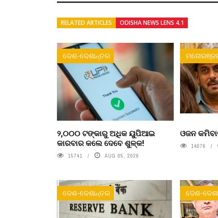
RELATED ARTICLES
ODISHA NEWS LENS 4.1
ଦେଶ-ଦେଶାନ୍ତର
ମନୋରଞ୍ଜ
୨,୦୦୦ ଟଙ୍କାରୁ ଅଧିକ ୟୁପିଆଇ
ଓଜନ କମିବା
କାରବାର କଲେ ଦେବେ ଶୁଳ୍କ!
14076
15741
AUG 05, 2026
ଦେଶ-ଦେଶାନ୍ତର
ଦେଶ-ଦେଶା