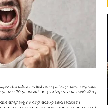
୍ରତ୍ୟେକ ମଣିଷ କୌଣସି ନା କୌଣସି କାରଣରୁ ରାଗିଥାନ୍ତି। ହେଲେ ଏହାକୁ ଯେତେ
ାତ୍ର କେତେ ମିନିଟ୍‌ର ରାଗ ପାଇଁ ଆମକୁ କେଉଁସବୁ ବଡ଼ ଧରଣର କ୍ଷତି ସହିବାକୁ
ିରୋଧକ ପ୍ରକ୍ରିୟାକୁ ୪-୫ ଘଣ୍ଟା ପର୍ଯ୍ୟନ୍ତ ପଛାଇ ଦେଇପାରେ।
ବ୍ରେନ୍‌ ଷ୍ଟ୍ରୋକ୍ ଓ ରକ୍ତଚାପ ଆଶଙ୍କା ଯଥେଷ୍ଟ ଅଧିକ। ଅତ୍ୟଧିକ ରାଗ ଯୋଗୁଁ