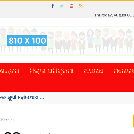
Thursday, August 06, 
ଶାନ୍ତର
ଜିଲ୍ଲା ପରିକ୍ରମା
ଅପରାଧ
ମନୋରଞ
ପ୍ରଚଳନ ...
ିଦିଏ ରାଗ