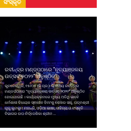
ସଂସ୍କୃତି
ରବୀନ୍ଦ୍ର ମଣ୍ଡପଠାରେ "ନୃତ୍ୟାଞ୍ଜଳୟ
ଉତ୍ସବ-୨୦୨୨" ଅନୁଷ୍ଠିତ
ଭୁବନେଶ୍ୱର, ୧୫/୦୫ (ନି.ପ୍ର.): ସ୍ଥାନୀୟ ରବୀନ୍ଦ୍ର
ମଣ୍ଡପଠାରେ "ନୃତ୍ୟାଞ୍ଜଳୟ ଉତ୍ସବ-୨୦୨୨" ଅନୁଷ୍ଠିତ
ହୋଇଯାଇଛି । କାର୍ଯ୍ୟକ୍ରମରେ ମୁଖ୍ୟ ଅତିଥି ଭାବେ
ଧର୍ମଶାଳା ବିଧାୟକ ସ୍ଵାଧୀନ ହିମାଂଶୁ ଶେଖର ସାହୁ, ପଦ୍ମଶ୍ରୀ
ଗୁରୁ କୁମକୁମ ମହାନ୍ତି, ଓଡ଼ିଆ ଭାଷା, ସାହିତ୍ୟ ଓ ସଂସ୍କୃତି
ବିଭାଗର ଉପ-ନିର୍ଦ୍ଦେଶିକା ଶ୍ରୀମ ...