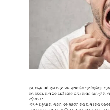
ହସ, କାନ୍ଦ ପରି ରାଗ ମଧ୍ୟ ଏକ ସ୍ବାଭାବିକ ପ୍ରତିକ୍ରିୟା। ପ
କମ୍‌ କରିବା, ଆମ ନିଜ ପାଇଁ ସେତେ ଭଲ। ଆପଣ ଜାଣନ୍ତି କି, ମ
ପଡ଼ିପାରେ?
-ବିଜ୍ଞାନ ଅନୁସାରେ, ମାତ୍ର ଏକ ମିନିଟ୍‌ର ରାଗ ଆମ ରୋଗ ପ୍ରତ
- ମାତ୍ରାଧିକ ରାଗୁଥିବା ବ୍ୟକ୍ତିଙ୍କ କ୍ଷେତ୍ରରେ ହୃଦ୍‌ରୋଗ, 