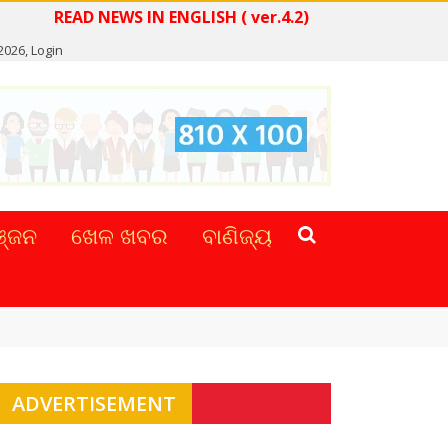
READ NEWS IN ENGLISH ( ver.4.2)
2026,
Login
୍ଜନ
ଖେଳ ଖବର
ବାଣିଜ୍ୟ
ADVERTISEMENT