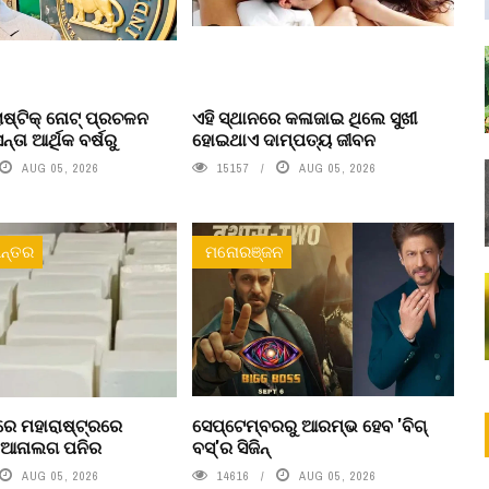
ଷ୍ଟିକ୍ ନୋଟ୍‌ ପ୍ରଚଳନ
ଏହି ସ୍ଥାନରେ କଳାଜାଇ ଥିଲେ ସୁଖୀ
ତା ଆର୍ଥିକ ବର୍ଷରୁ
ହୋଇଥାଏ ଦାମ୍ପତ୍ୟ ଜୀବନ
AUG 05, 2026
15157
AUG 05, 2026
ନ୍ତର
ମନୋରଞ୍ଜନ
େ ମହାରାଷ୍ଟ୍ରରେ
ସେପ୍ଟେମ୍ବରରୁ ଆରମ୍ଭ ହେବ 'ବିଗ୍
ା ଆନାଲଗ ପନିର
ବସ୍'ର ସିଜିନ୍
AUG 05, 2026
14616
AUG 05, 2026