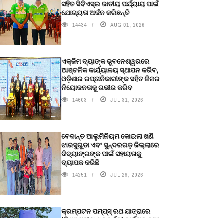
ସହିତ ସିବିଏସ୍ଇ ଜାତୀୟ ପର୍ଯ୍ୟାୟ ପାଇଁ
ଯୋଗ୍ୟତା ଅର୍ଜନ କରିଛନ୍ତି
14434
AUG 01, 2026
ଏକ୍ଜିମ ବ୍ୟାଙ୍କ ଭୁବନେଶ୍ୱରରେ
ଆଞ୍ଚଳିକ କାର୍ଯ୍ୟାଳୟ ସ୍ଥାପନ କରିବ,
ଓଡ଼ିଶାର ରପ୍ତାନିକାରୀଙ୍କ ସହିତ ନିଜର
ନିୟୋଜନତାକୁ ଗଭୀର କରିବ
14603
JUL 31, 2026
ବେଦାନ୍ତ ଆଲୁମିନିୟମ କୋଇଲା ଖଣି
ଝାରସୁଗୁଡା ଏବଂ ସୁନ୍ଦରଗଡ଼ ଜିଲ୍ଲାରେ
ଦିବ୍ୟାଙ୍ଗଙ୍କ ପାଇଁ ସହାୟତାକୁ
ବ୍ୟାପକ କରିଛି
14251
JUL 29, 2026
କ୍ରମ୍ପଟନ ପମ୍ପ୍‌ସ୍‌ ରଥ ଯାତ୍ରାରେ