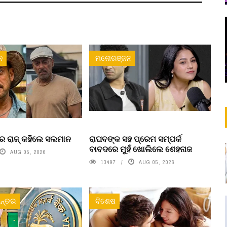
ନ
ମନୋରଞ୍ଜନ
ର ରାଜ୍ କହିଲେ ସଲମାନ
ରାଘବଙ୍କ ସହ ପ୍ରେମ ସମ୍ପର୍କ
ବାବଦରେ ମୁହଁ ଖୋଲିଲେ ଶେହନାଜ
AUG 05, 2026
13497
AUG 05, 2026
ନ୍ତର
ବିଶେଷ