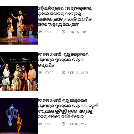
ଓଡ଼ିଶାଲିଙ୍କ୍ସର ୮ମ ସ୍ଵନକ୍ଷତ୍ର,
ଲୁହରେ ଭିଜାଇଲା ମହାପ୍ରଭୁ
ଶ୍ରୀଜଗନ୍ନାଥଙ୍କ ଭକ୍ତି ଆଧାରିତ
ନାଟକ ‘ଅଦୃଶ୍ୟ ଜଗନ୍ନାଥ‘
17015
JUN 25, 2025
୨୯ ତମ ଓଏମ୍‌ସି. ଗୁରୁ କେଳୁଚରଣ
ମହାପାତ୍ର ପୁରସ୍କାର ଉତ୍ସବ
ଉଦ୍‍ଯାପିତ
17624
SEP 10, 2023
୨୯ ତମ ଓଏମ୍‌ସି ଗୁରୁ କେଳୁଚରଣ
ମହାପାତ୍ର ପୁରସ୍କାର ଉତ୍ସବର ଚତୁର୍ଥ
ସଂଧ୍ୟାରେ କୁଚିପୁଡ଼ି ନୃତ୍ୟ ସାଙ୍ଗକୁ
ତବଲା ବାଦରେ ଦର୍ଶକ ବିଭୋର
17676
SEP 09, 2023