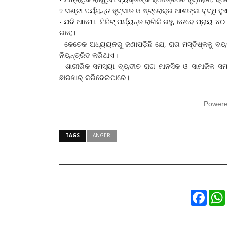
୨ ଘଣ୍ଟା ପର୍ଯ୍ୟନ୍ତ ହୃଦ୍‌ଘାତ ଓ ଷ୍ଟ୍ରୋକ୍‌ର ଆଶଙ୍କା ବୃଦ୍ଧି ହୁ
- ଯଦି ଆମେ ୮ ମିନିଟ୍‌ ପର୍ଯ୍ୟନ୍ତ ରାଗିକି ରହୁ, ତେବେ ପ୍ରାୟ 
ରହେ।
- କେତେକ ଅଧ୍ୟୟନରୁ ଜଣାପଡ଼ିଛି ଯେ, ରାଗ ମସ୍ତିଷ୍କକୁ ବୟସ
ନିୟନ୍ତ୍ରିତ କରିଥାଏ।
- ଶାରୀରିକ ସମସ୍ୟା ବ୍ୟତୀତ ରାଗ ମାନସିକ ଓ ସାମାଜିକ ସମ୍
ଛାରଖାର୍‌ କରିଦେଇପାରେ।
Power
TAGS
ANGER
Faceb