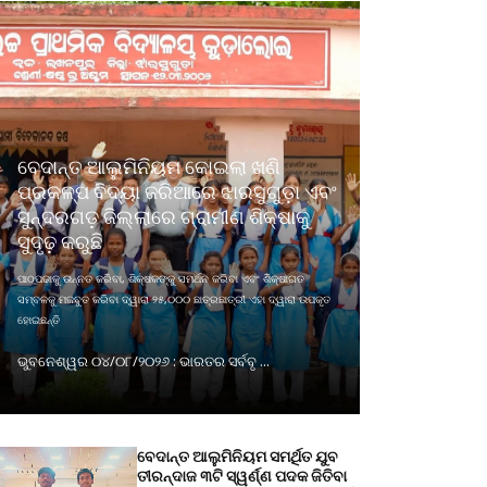
ବେଦାନ୍ତ ଆଲୁମିନିୟମ କୋଇଲା ଖଣି
ପ୍ରକଳ୍ପ ବିଦ୍ୟା ଜରିଆରେ ଝାରସୁଗୁଡ଼ା ଏବଂ
ସୁନ୍ଦରଗଡ଼ ଜିଲ୍ଲାରେ ଗ୍ରାମୀଣ ଶିକ୍ଷାକୁ
ସୁଦୃଢ଼ କରୁଛି
ପାଠପଢାକୁ ଉନ୍ନତ କରିବା, ଶିକ୍ଷକଙ୍କୁ ସମର୍ଥନ କରିବା ଏବଂ ଶିକ୍ଷାଗତ
ସମ୍ବଳକୁ ମଜବୁତ କରିବା ଦ୍ୱାରା ୨୫,୦୦୦ ଛାତ୍ରଛାତ୍ରୀ ଏହା ଦ୍ୱାରା ଉପକୃତ
ହୋଇଛନ୍ତି
ଭୁବନେଶ୍ୱର ୦୪/୦୮/୨୦୨୬ : ଭାରତର ସର୍ବବୃ ...
ବେଦାନ୍ତ ଆଲୁମିନିୟମ ସମର୍ଥିତ ଯୁବ
ତୀରନ୍ଦାଜ ୩ଟି ସ୍ୱର୍ଣ୍ଣ ପଦକ ଜିତିବା