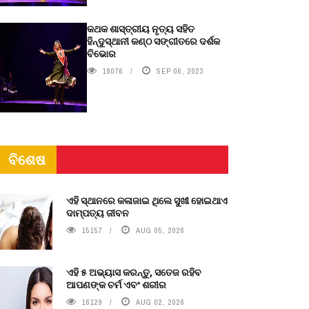
କଥକ ଶାସ୍ତ୍ରୀୟ ନୃତ୍ୟ ସହିତ
ହିନ୍ଦୁସ୍ଥାନୀ କଣ୍ଠ ସଙ୍ଗୀତରେ ଦର୍ଶକ
ବିଭୋର
18076
SEP 06, 2023
ବିଶେଷ
ଏହି ସ୍ଥାନରେ କଳାଜାଇ ଥିଲେ ସୁଖୀ ହୋଇଥାଏ
ଦାମ୍ପତ୍ୟ ଜୀବନ
15157
AUG 05, 2026
ଏହି ୫ ଅଭ୍ୟାସ କରନ୍ତୁ, ସତେଜ ରହିବ
ଆପଣଙ୍କ ଚର୍ମ ଏବଂ ଶରୀର
16129
AUG 02, 2026