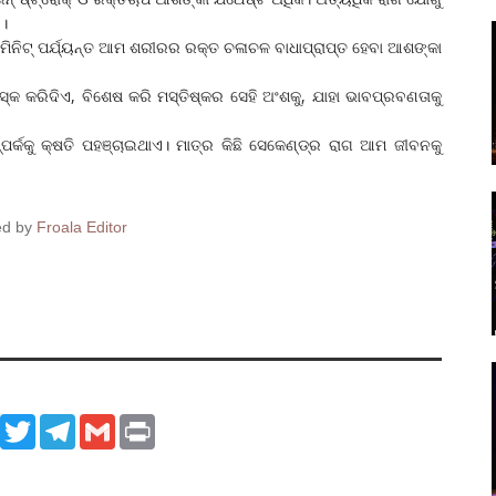
ଏ।
୪୦ ମିନିଟ୍‌ ପର୍ଯ୍ୟନ୍ତ ଆମ ଶରୀରର ରକ୍ତ ଚଳାଚଳ ବାଧାପ୍ରାପ୍ତ ହେବା ଆଶଙ୍କା
୍କ କରିଦିଏ, ବିଶେଷ କରି ମସ୍ତିଷ୍କର ସେହି ଅଂଶକୁ, ଯାହା ଭାବପ୍ରବଣତାକୁ
ପର୍କକୁ କ୍ଷତି ପହଞ୍ଚାଇଥାଏ। ମାତ୍ର କିଛି ସେକେଣ୍ଡ୍‌ର ରାଗ ଆମ ଜୀବନକୁ
ed by
Froala Editor
ook
WhatsApp
Twitter
Telegram
Gmail
Print