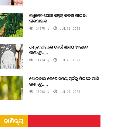
ମଧୁମେହ ରୋଗୀ କଞ୍ଚା କଳଦୀ ଖାଇବା
ଲାଭଦାୟକ
14975
JUL 31, 2026
ଥଣ୍ଡା ପାଗରେ କେଉଁ ଖାଦ୍ୟ ଖାଇବେ
ଜାଣନ୍ତୁ.....
14474
JUL 28, 2026
ଶୋଇବାର କେତେ ସମୟ ପୂର୍ବରୁ ପିଇବେ ପାଣି
ଜାଣନ୍ତୁ.....
16098
JUL 27, 2026
ବାଣିଜ୍ୟ