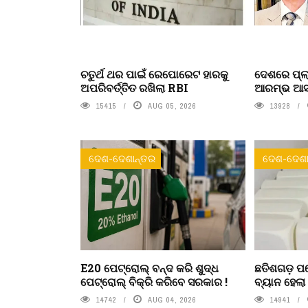
ଚତୁର୍ଥ ଥର ପାଇଁ ରେପୋରେଟ ହାରକୁ
ଦେଶରେ ପ୍ଲା
ଅପରିବର୍ତ୍ତିତ ରଖିଲା RBI
ଆରମ୍ଭ ଆସନ୍
15415
AUG 05, 2026
13928
ଦେଶ-ଦେଶାନ୍ତର
ଦେଶ-ଦେଶା
E20 ପେଟ୍ରୋଲ୍ ବନ୍ଦ କରି ଶୁଦ୍ଧ
ଛତିଶଗଡ଼ ପର
ପେଟ୍ରୋଲ୍ ବିକ୍ରି କରିବେ ସରକାର !
ବ୍ୟାନ ହେଲ
14742
AUG 04, 2026
14941