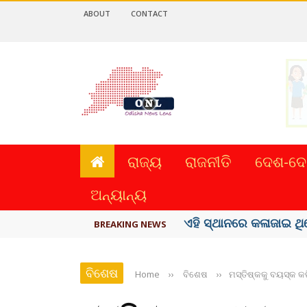
ABOUT
CONTACT
ରାଜ୍ୟ
ରାଜନୀତି
ଦେଶ-ଦେ
ଅନ୍ୟାନ୍ୟ
ଦେଶରେ ପ୍ଲାଷ୍ଟିକ୍ ନୋଟ୍‌ 
BREAKING NEWS
ବିଶେଷ
Home
››
ବିଶେଷ
››
ମସ୍ତିଷ୍କକୁ ବୟସ୍କ କର