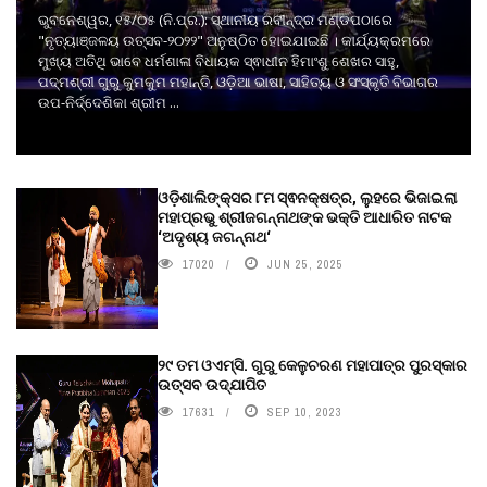
ଭୁବନେଶ୍ୱର, ୧୫/୦୫ (ନି.ପ୍ର.): ସ୍ଥାନୀୟ ରବୀନ୍ଦ୍ର ମଣ୍ଡପଠାରେ
"ନୃତ୍ୟାଞ୍ଜଳୟ ଉତ୍ସବ-୨୦୨୨" ଅନୁଷ୍ଠିତ ହୋଇଯାଇଛି । କାର୍ଯ୍ୟକ୍ରମରେ
ମୁଖ୍ୟ ଅତିଥି ଭାବେ ଧର୍ମଶାଳା ବିଧାୟକ ସ୍ଵାଧୀନ ହିମାଂଶୁ ଶେଖର ସାହୁ,
ପଦ୍ମଶ୍ରୀ ଗୁରୁ କୁମକୁମ ମହାନ୍ତି, ଓଡ଼ିଆ ଭାଷା, ସାହିତ୍ୟ ଓ ସଂସ୍କୃତି ବିଭାଗର
ଉପ-ନିର୍ଦ୍ଦେଶିକା ଶ୍ରୀମ ...
ଓଡ଼ିଶାଲିଙ୍କ୍ସର ୮ମ ସ୍ଵନକ୍ଷତ୍ର, ଲୁହରେ ଭିଜାଇଲା
ମହାପ୍ରଭୁ ଶ୍ରୀଜଗନ୍ନାଥଙ୍କ ଭକ୍ତି ଆଧାରିତ ନାଟକ
‘ଅଦୃଶ୍ୟ ଜଗନ୍ନାଥ‘
17020
JUN 25, 2025
୨୯ ତମ ଓଏମ୍‌ସି. ଗୁରୁ କେଳୁଚରଣ ମହାପାତ୍ର ପୁରସ୍କାର
ଉତ୍ସବ ଉଦ୍‍ଯାପିତ
17631
SEP 10, 2023