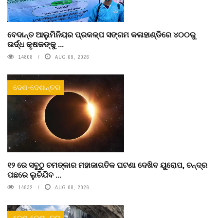
ବେଦାନ୍ତ ଆଲୁମିନିୟର ପ୍ରକଳ୍ପ ସଙ୍ଗମ କଳାହାଣ୍ଡିରେ ୪୦୦ରୁ
ଉର୍ଦ୍ଧ କୃଷକଙ୍କୁ ...
14808
AUG 09, 2026
ଦେଶ-ଦେଶାନ୍ତର
୧୨ ରେ ସବୁଠୁ ଚମତ୍କାର ମହାଜାଗତିକ ଘଟଣା ଦେଖିବ ୟୁରୋପ, ଚନ୍ଦ୍ର
ପଛରେ ଲୁଚିଯିବ ...
14832
AUG 08, 2026
ଦେଶ-ଦେଶାନ୍ତର