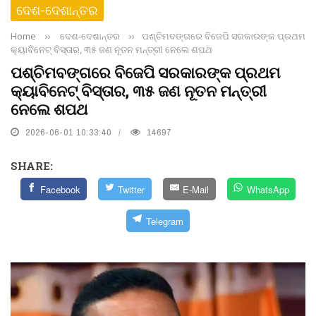
ଦେଶ-ଦେଶାନ୍ତର
Home
››
ଦେଶ-ଦେଶାନ୍ତର
››
ପଶ୍ଚିମବଙ୍ଗରେ ବିଜେପି ସରକାରଙ୍କ ପ୍ରଥମ
କ୍ୟାବିନେଟ୍ ବିସ୍ତାର, ୩୫ ଜଣ ନୂତନ ମନ୍ତ୍ରୀ ନେଲେ ଶପଥ
ପଶ୍ଚିମବଙ୍ଗରେ ବିଜେପି ସରକାରଙ୍କ ପ୍ରଥମ
କ୍ୟାବିନେଟ୍ ବିସ୍ତାର, ୩୫ ଜଣ ନୂତନ ମନ୍ତ୍ରୀ
ନେଲେ ଶପଥ
2026-06-01 10:33:40
14697
SHARE:
Facebook
Twitter
E-Mail
WhatsApp
Telegram