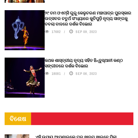
୨୯ ତମ ଓଏମ୍‌ସି ଗୁରୁ କେଳୁଚରଣ ମହାପାତ୍ର ପୁରସ୍କାର
ଉତ୍ସବର ଚତୁର୍ଥ ସଂଧ୍ୟାରେ କୁଚିପୁଡ଼ି ନୃତ୍ୟ ସାଙ୍ଗକୁ
ତବଲା ବାଦରେ ଦର୍ଶକ ବିଭୋର
17682
SEP 09, 2023
କଥକ ଶାସ୍ତ୍ରୀୟ ନୃତ୍ୟ ସହିତ ହିନ୍ଦୁସ୍ଥାନୀ କଣ୍ଠ
ସଙ୍ଗୀତରେ ଦର୍ଶକ ବିଭୋର
18081
SEP 06, 2023
ବିଶେଷ
ଏହି ଉପାୟ ଆପଣାଇଲେ ଘର ଖାଦ୍ୟ ଖାଇବେ ପିଲା