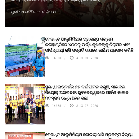
କରିବାକୁ ତଲ୍ଲିନକାରୀ ଅନୁଭୂତି ୧୩,୭୫୦ରୁ ଅଧିକ ଭକ୍ତଙ୍କୁ ସମର୍ଥ କରାଇଲା
ପୁରୀ : ଆଇଟିସିର ଆଶୀର୍ବାଦ ଅ ...
ବେଦାନ୍ତ ଆଲୁମିନିୟର ପ୍ରକଳ୍ପ ସଙ୍ଗମ
କଳାହାଣ୍ଡିରେ ୪୦୦ରୁ ଉର୍ଦ୍ଧ କୃଷକଙ୍କୁ ନିରାପଦ ଏବଂ
ଦୀର୍ଘସ୍ଥାୟୀ କୃଷି ପଦ୍ଧତି ଉପରେ ତାଲିମ ପ୍ରଦାନ କରିଛି
14808
AUG 09, 2026
ସୁଗନ୍ଧ ଉତ୍କର୍ଷର ୭୭ ବର୍ଷ ପାଳନ କରୁଛି, ସାଇକଲ
ପିୟୋର୍‌ ଅଗରବତୀ ଭୁବନେଶ୍ୱରରେ ପାର୍ବଣ କାଳୀନ
ନବସୃଜନ ଉନ୍ମୋଚନ କଲା
14478
AUG 07, 2026
ବେଦାନ୍ତ ଆଲୁମିନିୟମ କୋଇଲା ଖଣି ପ୍ରକଳ୍ପ ବିଦ୍ୟା