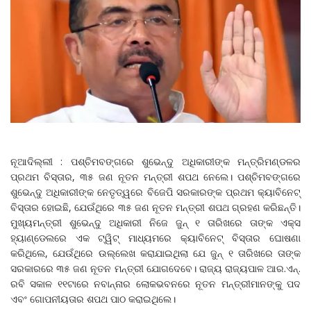
ନୂଆଦିଲ୍ଲୀ : ପଶ୍ଚିମବଙ୍ଗରେ ଶୁଭେନ୍ଦୁ ଅଧିକାରୀଙ୍କ ମନ୍ତ୍ରିମଣ୍ଡଳର
ପ୍ରଥମ ବିସ୍ତାର, ୩୫ ଜଣ ନୂତନ ମନ୍ତ୍ରୀ ଶପଥ ନେଲେ। ପଶ୍ଚିମବଙ୍ଗରେ
ଶୁଭେନ୍ଦୁ ଅଧିକାରୀଙ୍କ ନେତୃତ୍ୱରେ ବିଜେପି ସରକାରଙ୍କ ପ୍ରଥମ କ୍ୟାବିନେଟ୍
ବିସ୍ତାର ହୋଇଛି, ଯେଉଁଥିରେ ୩୫ ଜଣ ନୂତନ ମନ୍ତ୍ରୀ ଶପଥ ଗ୍ରହଣ କରିଛନ୍ତି।
ମୁଖ୍ୟମନ୍ତ୍ରୀ ଶୁଭେନ୍ଦୁ ଅଧିକାରୀ ନିଜେ ଜୁନ୍ ୧ ତାରିଖରେ ତାଙ୍କ ଏକ୍ସ
ହ୍ୟାଣ୍ଡେଲରେ ଏକ ଟ୍ୱିଟ୍ ମାଧ୍ୟମରେ କ୍ୟାବିନେଟ୍ ବିସ୍ତାର ଘୋଷଣା
କରିଥିଲେ, ଯେଉଁଥିରେ ଉଲ୍ଲେଖ କରାଯାଇଥିଲା ଯେ ଜୁନ୍ ୧ ତାରିଖରେ ତାଙ୍କ
ସରକାରରେ ୩୫ ଜଣ ନୂତନ ମନ୍ତ୍ରୀ ଯୋଗଦେବେ। ରାଜ୍ୟ ରାଜ୍ୟପାଳ ଆର.ଏନ୍.
ରବି ସକାଳ ୧୧ଟାରେ ନବାନ୍ନାର ଲୋକଭବନରେ ନୂତନ ମନ୍ତ୍ରୀମାନଙ୍କୁ ପଦ
ଏବଂ ଗୋପନୀୟତାର ଶପଥ ପାଠ କରାଇଥିଲେ।