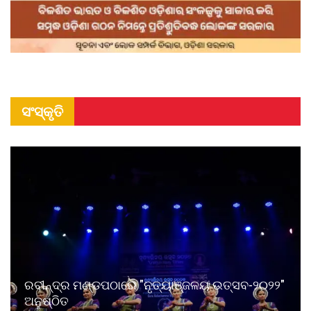
ସଂସ୍କୃତି
ରବୀନ୍ଦ୍ର ମଣ୍ଡପଠାରେ "ନୃତ୍ୟାଞ୍ଜଳୟ ଉତ୍ସବ-୨୦୨୨"
ଅନୁଷ୍ଠିତ