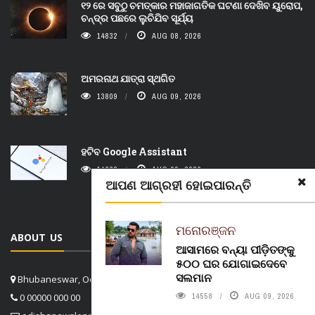
୧୨ ରେ ସବୁଠୁ ଚମତ୍କାର ମହାଜାଗତିକ ଘଟଣା ଦେଖିବ ୟୁରୋପ,
ଚନ୍ଦ୍ର ପଛରେ ଲୁଚିଯିବ ସୂର୍ଯ୍ୟ
14832
AUG 08, 2026
ଅମରନାଥ ଯାତ୍ରା ସ୍ଥଗିତ
13809
AUG 09, 2026
ହଟିବ Google Assistant
14668
AUG 09, 2026
ଆପଣ ଆଗ୍ରହୀ ହୋଇପାରନ୍ତି
ମନୋରଞ୍ଜନ
ABOUT US
ଆସାମରେ ବନ୍ୟା ପୀଡ଼ିତଙ୍କୁ
୫୦୦ ଘର ଯୋଗାଇଦେବେ
ସଲମାନ
Bhubaneswar, Odisha, India
0 00000 000 00
14558
AUG 09, 2026