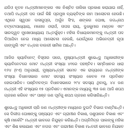
ଯଦିଓ ନୂତନ ମନ୍ତ୍ରୀମାନଙ୍କର ଏକ ନିଶ୍ଚିତ ତାଲିକା ପ୍ରକାଶ କରାଯାଇ ନାହିଁ,
ତଥାପି ମନ୍ତ୍ରୀ ପଦ ପାଇଁ କିଛି ପ୍ରମୁଖ ବ୍ୟକ୍ତିଙ୍କ ନାମ ଆଲୋଚନା ହେଉଛି।
ଏଥିରେ ସ୍ୱପନ ଦାସଗୁପ୍ତା, ଅର୍ଜୁନ ସିଂହ, ଶଙ୍କର ଘୋଷ, ଜଗନ୍ନାଥ
ଚଟ୍ଟୋପାଧ୍ୟାୟ, ମନୋଜ ଓରାଓଁ, ତାପସ ରାୟ, ଦୁଧକୁମାର ମଣ୍ଡଳ ଏବଂ
ସାରଦ୍ୱତ ମୁଖୋପାଧ୍ୟାୟ ଅନ୍ତର୍ଭୁକ୍ତ। ମହିଳା ବିଧାୟକମାନଙ୍କୁ ମନ୍ତ୍ରୀ ପଦ
ଦିଆଯିବା ନେଇ ମଧ୍ୟ ଆଲୋଚନା ହେଉଛି, ଯେଉଁଥିରେ ଅଭିନେତ୍ରୀ ରୂପା
ଗାଙ୍ଗୁଲି ଏବଂ ଚନ୍ଦନା ବାଉରୀ ସାମିଲ ଅଛନ୍ତି।
ଆଜିର କ୍ୟାବିନେଟ୍ ବିସ୍ତାର ପରେ, ମୁଖ୍ୟମନ୍ତ୍ରୀ ଶୁଭେନ୍ଦୁ ଅଧିକାରୀଙ୍କ
କ୍ୟାବିନେଟରେ ମୋଟ ମନ୍ତ୍ରୀ ସଂଖ୍ୟା ୪୧ରେ ପହଞ୍ଚିବ। ସମ୍ବିଧାନର ଧାରା
୧୬୪ (୧ଏ) ଅନୁଯାୟୀ, ମୁଖ୍ୟମନ୍ତ୍ରୀ ସମେତ ଏକ ରାଜ୍ୟରେ ମନ୍ତ୍ରୀଙ୍କ
ସଂଖ୍ୟା ବିଧାନସଭାର ମୋଟ ସଦସ୍ୟ ସଂଖ୍ୟାର କେବଳ ୧୫ ପ୍ରତିଶତ
ହୋଇପାରିବ। ପଶ୍ଚିମବଙ୍ଗ ବିଧାନସଭାରେ ୨୯୪ ସଦସ୍ୟ ଥିବାରୁ, ୪୪ ଜଣ
ମନ୍ତ୍ରୀ ଏହି ସଂଖ୍ୟାର ୧୫ ପ୍ରତିଶତ। ଏମାନଙ୍କ ମଧ୍ୟରୁ ୩୫ ଜଣ ଆଜି ଶପଥ
ଗ୍ରହଣ କରିବେ ଏବଂ ପାଞ୍ଚ ଜଣ ପୂର୍ବରୁ ଶପଥ ଗ୍ରହଣ କରିସାରିଛନ୍ତି।
ଶୁଭେନ୍ଦୁ ଅଧିକାରୀ ଚାରି ଜଣ ମନ୍ତ୍ରୀଙ୍କ ମଧ୍ୟରେ ଦୁଇଟି ବିଭାଗ ବାଣ୍ଟିଛନ୍ତି।
ସେ ଦିଲୀପ ଘୋଷଙ୍କୁ ପଞ୍ଚାୟତ ଏବଂ ଗ୍ରାମୀଣ ବିକାଶ, ପଶୁପାଳନ ବିକାଶ ଏବଂ
କୃଷି ମାର୍କେଟିଂ ମନ୍ତ୍ରୀ ଭାବରେ ନିଯୁକ୍ତ କରିଛନ୍ତି। ଅଗ୍ନିମିତ୍ର ପାଲଙ୍କୁ ମହିଳା
ଏବଂ ଶିଶୁ କଲ୍ୟାଣ ଏବଂ ନଗର ଏବଂ ଗ୍ରାମୀଣ ବିକାଶ ମନ୍ତ୍ରୀ ଭାବରେ ନିଯୁକ୍ତ