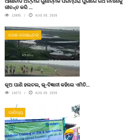
ଆଶୀର୍ବାଦ ଅଟ୍ଟାର ଗୁଣାତ୍ମକ ପରମ୍ପରା ପୁରୀରେ ରଥ ନିର୍ମାଣକୁ
ଜୀବନ୍ତ କରି ...
13885
AUG 09, 2026
ଦେଶ-ଦେଶାନ୍ତର
କୂଅ ପାଣି ହଲଚଲ, ଭୂ-ବିଜ୍ଞାନୀ କହିଲେ ଏମିତି...
14273
AUG 09, 2026
ବାଣିଜ୍ୟ