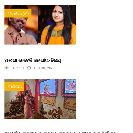
ମନୋରଞ୍ଜନ
ଅଲଗା ହେବେନି ସଙ୍ଗୀତା-ବିଜୟ
14577
AUG 09, 2026
ବାଣିଜ୍ୟ