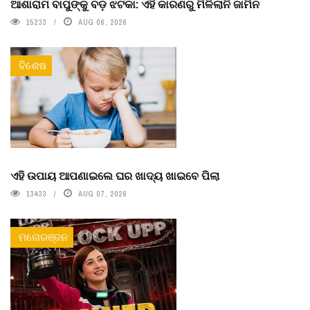
ଆଶାରାମ ବାପୁଙ୍କୁ ବଡ଼ ଝଟକା: ଏହି କାରଣରୁ ମିଳିଲାନି ଜାମିନ
15233
AUG 06, 2026
ବିଶେଷ
ଏହି ଉପାୟ ଆପଣାଇଲେ ଘର ଖାଦ୍ୟ ଖାଇବେ ପିଲା
13433
AUG 07, 2026
ମନୋରଞ୍ଜନ