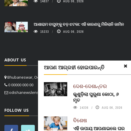
14837
AUG 06, 2026
ଆଶାରାମ ବାପୁଙ୍କୁ ବଡ଼ ଝଟକା: ଏହି କାରଣରୁ ମିଳିଲାନି ଜାମିନ
15233
AUG 06, 2026
ABOUT US
ଆପଣ ଆଗ୍ରହୀ ହୋଇପାରନ୍ତି
Bhubaneswar, Odisha, India
0 00000 000 00
ଦେଶ-ଦେଶାନ୍ତର
odishanewslens@gmail.com
ଭୁଶୁଡ଼ିଲା ପୁରୁଣା କୋଠା, ୬
ମୃତ
14336
AUG 06, 2026
FOLLOW US
ବିଶେଷ
ଏହି ଉପାୟ ଆପଣାଇଲେ ଘର