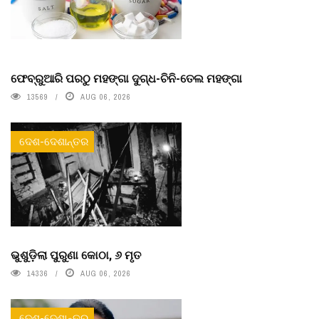
ଫେବ୍ରୁଆରି ପରଠୁ ମହଙ୍ଗା ଦୁଗ୍ଧ-ଚିନି-ତେଲ ମହଙ୍ଗା
13569
AUG 06, 2026
ଦେଶ-ଦେଶାନ୍ତର
ଭୁଶୁଡ଼ିଲା ପୁରୁଣା କୋଠା, ୬ ମୃତ
14336
AUG 06, 2026
ଦେଶ-ଦେଶାନ୍ତର