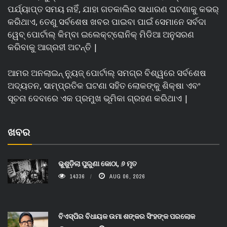
ପର୍ଯ୍ୟାପ୍ତ ସମୟ ନାହିଁ, ଯାହା ଗତକାଲିର ସାଧାରଣ ଘଟଣାକୁ କଭର୍
କରିଥାଏ, ତେଣୁ ସର୍ବଶେଷ ଖବର ପାଇବା ପାଇଁ ସେମାନେ ସର୍ବଦା
ୱେବ୍ ପୋର୍ଟାଲ୍ କିମ୍ବା ଇଲେକ୍ଟ୍ରୋନିକ୍ ମିଡିଆ ଅନୁସରଣ
କରିବାକୁ ଆଗ୍ରହୀ ଅଟନ୍ତି |
ଆମର ଅନଲାଇନ୍ ନ୍ୟୁଜ୍ ପୋର୍ଟାଲ୍ ସମଗ୍ର ବିଶ୍ୱରେ ସର୍ବଶେଷ
ଅଦ୍ୟତନ, ସାମ୍ପ୍ରତିକ ଘଟଣା ସହିତ ଲୋକଙ୍କୁ ଶିକ୍ଷା ଏବଂ
ସୂଚନା ଦେବାରେ ଏକ ପ୍ରମୁଖ ଭୂମିକା ଗ୍ରହଣ କରିଥାଏ |
ଖବର
ଭୁଶୁଡ଼ିଲା ପୁରୁଣା କୋଠା, ୬ ମୃତ
14336
AUG 06, 2026
ବିଏସ୍‌ପିର ବିଧାୟକ ଉମା ଶଙ୍କର ସିଂହଙ୍କ ପରଲୋକ