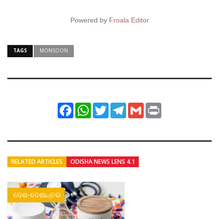
Powered by
Froala Editor
TAGS
MONSOON
Facebook
WhatsApp
Twitter
Telegram
Gmail
Print
RELATED ARTICLES
ODISHA NEWS LENS 4.1
ଦେଶ-ଦେଶାନ୍ତର