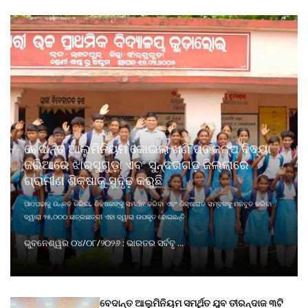
ବେଦାନ୍ତ ଆଲୁମିନିୟମ କୋଇଲା ଖଣି ପ୍ରକଳ୍ପ ବିଦ୍ୟା
ଜରିଆରେ ଝାରସୁଗୁଡ଼ା ଏବଂ ସୁନ୍ଦରଗଡ଼ ଜିଲ୍ଲାରେ
ଗ୍ରାମୀଣ ଶିକ୍ଷାକୁ ସୁଦୃଢ଼ କରୁଛି
ପାଠପଢାକୁ ଉନ୍ନତ କରିବା, ଶିକ୍ଷକଙ୍କୁ ସମର୍ଥନ କରିବା ଏବଂ ଶିକ୍ଷାଗତ ସମ୍ବଳକୁ ମଜବୁତ କରିବା
ଦ୍ୱାରା ୨୫,୦୦୦ ଛାତ୍ରଛାତ୍ରୀ ଏହା ଦ୍ୱାରା ଉପକୃତ ହୋଇଛନ୍ତି
ଭୁବନେଶ୍ୱର ୦୪/୦୮/୨୦୨୬ : ଭାରତର ସର୍ବବୃ ...
ବେଦାନ୍ତ ଆଲୁମିନିୟମ ସମର୍ଥିତ ଯୁବ ତୀରନ୍ଦାଜ ୩ଟି