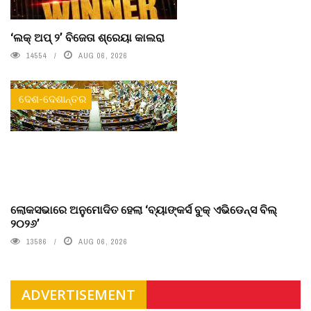
‘ଲକ୍ ଅପ୍ ୨’ ବିଜେତା ଶ୍ରେୟା କାଲରା
14554
AUG 06, 2026
ଦେଶ-ଦେଶାନ୍ତର
ଲୋକସଭାରେ ଅନୁମୋଦିତ ହେଲା ‘ବ୍ୟାଙ୍କର୍ସ ବୁକ୍ ଏଭିଡେନ୍ସ ବିଲ୍
୨୦୨୬’
13586
AUG 06, 2026
ADVERTISEMENT