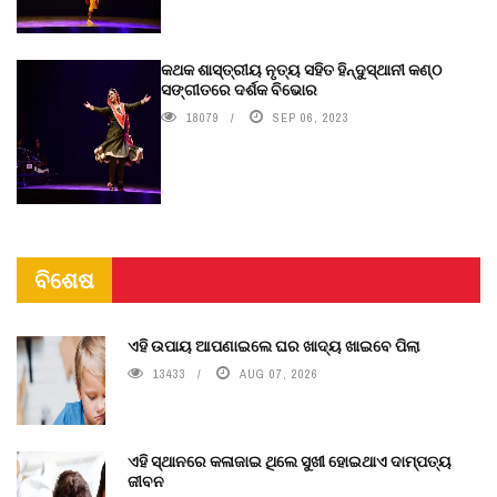
କଥକ ଶାସ୍ତ୍ରୀୟ ନୃତ୍ୟ ସହିତ ହିନ୍ଦୁସ୍ଥାନୀ କଣ୍ଠ
ସଙ୍ଗୀତରେ ଦର୍ଶକ ବିଭୋର
18079
SEP 06, 2023
ବିଶେଷ
ଏହି ଉପାୟ ଆପଣାଇଲେ ଘର ଖାଦ୍ୟ ଖାଇବେ ପିଲା
13433
AUG 07, 2026
ଏହି ସ୍ଥାନରେ କଳାଜାଇ ଥିଲେ ସୁଖୀ ହୋଇଥାଏ ଦାମ୍ପତ୍ୟ
ଜୀବନ