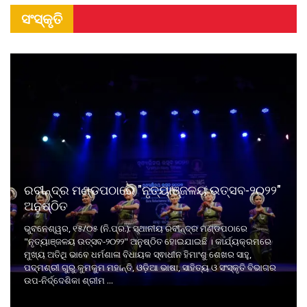
ସଂସ୍କୃତି
ରବୀନ୍ଦ୍ର ମଣ୍ଡପଠାରେ "ନୃତ୍ୟାଞ୍ଜଳୟ ଉତ୍ସବ-୨୦୨୨"
ଅନୁଷ୍ଠିତ
ଭୁବନେଶ୍ୱର, ୧୫/୦୫ (ନି.ପ୍ର.): ସ୍ଥାନୀୟ ରବୀନ୍ଦ୍ର ମଣ୍ଡପଠାରେ
"ନୃତ୍ୟାଞ୍ଜଳୟ ଉତ୍ସବ-୨୦୨୨" ଅନୁଷ୍ଠିତ ହୋଇଯାଇଛି । କାର୍ଯ୍ୟକ୍ରମରେ
ମୁଖ୍ୟ ଅତିଥି ଭାବେ ଧର୍ମଶାଳା ବିଧାୟକ ସ୍ଵାଧୀନ ହିମାଂଶୁ ଶେଖର ସାହୁ,
ପଦ୍ମଶ୍ରୀ ଗୁରୁ କୁମକୁମ ମହାନ୍ତି, ଓଡ଼ିଆ ଭାଷା, ସାହିତ୍ୟ ଓ ସଂସ୍କୃତି ବିଭାଗର
ଉପ-ନିର୍ଦ୍ଦେଶିକା ଶ୍ରୀମ ...