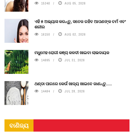
15340
AUG 05, 2026
ଏହି ୫ ଅଭ୍ୟାସ କରନ୍ତୁ, ସତେଜ ରହିବ ଆପଣଙ୍କ ଚର୍ମ ଏବଂ
ଶରୀର
16150
AUG 02, 2026
ମଧୁମେହ ରୋଗୀ କଞ୍ଚା କଳଦୀ ଖାଇବା ଲାଭଦାୟକ
14995
JUL 31, 2026
ଥଣ୍ଡା ପାଗରେ କେଉଁ ଖାଦ୍ୟ ଖାଇବେ ଜାଣନ୍ତୁ.....
14494
JUL 28, 2026
ବାଣିଜ୍ୟ