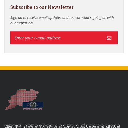
Subscribe to our Newsletter
Sign up to receive email updates and to hear what's going on with
our magazine!
ଆଜିକାଲି, ମୁଦ୍ରିତ ଖବରକାଗଜ ପଢିବା ପାଇଁ ଲୋକଙ୍କ ପାଖରେ