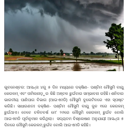
ଭୁବନେଶ୍ବର: ଆସନ୍ତା ୪ରୁ ୫ ଦିନ ମଧ୍ୟରେ ଦକ୍ଷିଣ- ପଶ୍ଚିମ ମୌସୁମି ବାୟୁ
କେରଳମ୍‌ ଏବଂ ତାମିଲନାଡ଼ୁର କିଛି ଅଞ୍ଚଳ ଛୁଇଁବାର ସମ୍ଭାବନା ରହିଛି। ଶନିବାର
ଭାରତୀୟ ପାଣିପାଗ ବିଭାଗ (ଆଇଏମଡି) ମୌସୁମି ବୁଲେଟିନରେ ଏହା ସ୍ପଷ୍ଟ
କରିଛି। ସାଧାରଣତଃ ଦକ୍ଷିଣ- ପଶ୍ଚିମ ମୌସୁମି ବାୟୁ ଜୁନ ୧ରେ କେରଳମ୍‌
ଛୁଇଁଥାଏ। ତେବେ ଚଳିତବର୍ଷ ମେ’ ୨୬ରେ ମୌସୁମି କେରଳମ୍‌ ଛୁଇଁବ ବୋଲି
ଆଇଏମଡି ପୂର୍ବାନୁମାନ କରିଥିଲା। ସଦ୍ୟତମ ବିଶ୍ଲେଷଣ ଅନୁଯାୟୀ ଆସନ୍ତା ୫
ଦିନରେ ମୌସୁମି କେରଳମ୍‌ ଛୁଇଁବ ବୋଲି ଆଇଏମଡି କହିଛି।