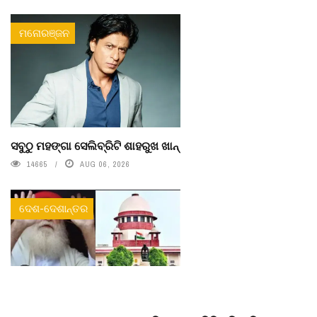
ମନୋରଞ୍ଜନ
ସବୁଠୁ ମହଙ୍ଗା ସେଲିବ୍ରିଟି ଶାହରୁଖ ଖାନ୍
14665
AUG 06, 2026
ଦେଶ-ଦେଶାନ୍ତର