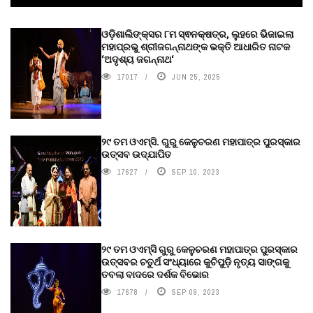
ଓଡ଼ିଶାଲିଙ୍କ୍ସର ୮ମ ସ୍ଵନକ୍ଷତ୍ର, ଲୁହରେ ଭିଜାଇଲା
ମହାପ୍ରଭୁ ଶ୍ରୀଜଗନ୍ନାଥଙ୍କ ଭକ୍ତି ଆଧାରିତ ନାଟକ
‘ଅଦୃଶ୍ୟ ଜଗନ୍ନାଥ‘
17017
JUN 25, 2025
୨୯ ତମ ଓଏମ୍‌ସି. ଗୁରୁ କେଳୁଚରଣ ମହାପାତ୍ର ପୁରସ୍କାର
ଉତ୍ସବ ଉଦ୍‍ଯାପିତ
17627
SEP 10, 2023
୨୯ ତମ ଓଏମ୍‌ସି ଗୁରୁ କେଳୁଚରଣ ମହାପାତ୍ର ପୁରସ୍କାର
ଉତ୍ସବର ଚତୁର୍ଥ ସଂଧ୍ୟାରେ କୁଚିପୁଡ଼ି ନୃତ୍ୟ ସାଙ୍ଗକୁ
ତବଲା ବାଦରେ ଦର୍ଶକ ବିଭୋର
17678
SEP 09, 2023