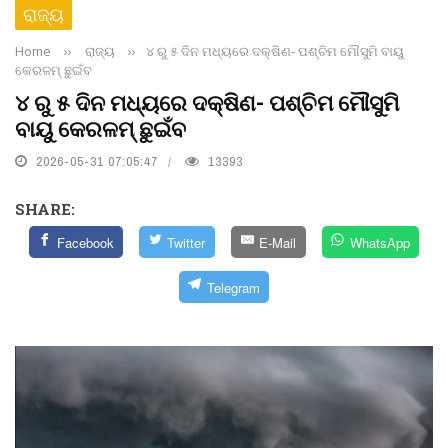
ରାଜ୍ୟ
Home
››
ରାଜ୍ୟ
››
୪ ରୁ ୫ ଦିନ ମଧ୍ୟରେ ଦକ୍ଷିଣ- ପଶ୍ଚିମ ମୌସୁମି ବାୟୁ
କେରଳମ୍‌ ଛୁଇଁବ
୪ ରୁ ୫ ଦିନ ମଧ୍ୟରେ ଦକ୍ଷିଣ- ପଶ୍ଚିମ ମୌସୁମି
ବାୟୁ କେରଳମ୍‌ ଛୁଇଁବ
2026-05-31 07:05:47
13393
SHARE:
Facebook
Twitter
E-Mail
WhatsApp
Telegram