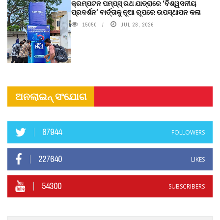
କ୍ରମ୍ପଟନ ପମ୍ପ୍‌ସ୍‌ ରଥ ଯାତ୍ରାରେ ‘ବିଶ୍ୱସନୀୟ
ପ୍ରଦର୍ଶନ’ ବାର୍ତ୍ତାକୁ ନୂଆ ରୂପରେ ଉପସ୍ଥାପନ କଲା
15050
JUL 28, 2026
ଅନଲାଇନ୍ ସଂଯୋଗ
67944
FOLLOWERS
227640
LIKES
54300
SUBSCRIBERS