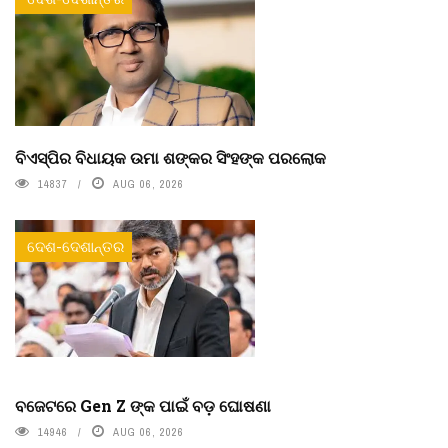
ବିଏସ୍‌ପିର ବିଧାୟକ ଉମା ଶଙ୍କର ସିଂହଙ୍କ ପରଲୋକ
14837
AUG 06, 2026
ଦେଶ-ଦେଶାନ୍ତର
ବଜେଟରେ Gen Z ଙ୍କ ପାଇଁ ବଡ଼ ଘୋଷଣା
14946
AUG 06, 2026