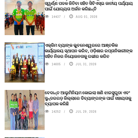
ସ୍ୱର୍ଣ୍ଣ ପଦକ ଜିତିବା ସହିତ ସିବିଏସ୍ଇ ଜାତୀୟ ପର୍ଯ୍ୟାୟ
ପାଇଁ ଯୋଗ୍ୟତା ଅର୍ଜନ କରିଛନ୍ତି
14437
AUG 01, 2026
ଏକ୍ଜିମ ବ୍ୟାଙ୍କ ଭୁବନେଶ୍ୱରରେ ଆଞ୍ଚଳିକ
କାର୍ଯ୍ୟାଳୟ ସ୍ଥାପନ କରିବ, ଓଡ଼ିଶାର ରପ୍ତାନିକାରୀଙ୍କ
ସହିତ ନିଜର ନିୟୋଜନତାକୁ ଗଭୀର କରିବ
14605
JUL 31, 2026
ବେଦାନ୍ତ ଆଲୁମିନିୟମ କୋଇଲା ଖଣି ଝାରସୁଗୁଡା ଏବଂ
ସୁନ୍ଦରଗଡ଼ ଜିଲ୍ଲାରେ ଦିବ୍ୟାଙ୍ଗଙ୍କ ପାଇଁ ସହାୟତାକୁ
ବ୍ୟାପକ କରିଛି
14252
JUL 29, 2026