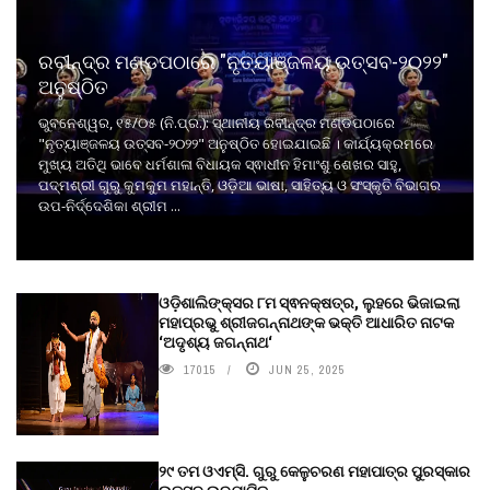
ରବୀନ୍ଦ୍ର ମଣ୍ଡପଠାରେ "ନୃତ୍ୟାଞ୍ଜଳୟ ଉତ୍ସବ-୨୦୨୨"
ଅନୁଷ୍ଠିତ
ଭୁବନେଶ୍ୱର, ୧୫/୦୫ (ନି.ପ୍ର.): ସ୍ଥାନୀୟ ରବୀନ୍ଦ୍ର ମଣ୍ଡପଠାରେ
"ନୃତ୍ୟାଞ୍ଜଳୟ ଉତ୍ସବ-୨୦୨୨" ଅନୁଷ୍ଠିତ ହୋଇଯାଇଛି । କାର୍ଯ୍ୟକ୍ରମରେ
ମୁଖ୍ୟ ଅତିଥି ଭାବେ ଧର୍ମଶାଳା ବିଧାୟକ ସ୍ଵାଧୀନ ହିମାଂଶୁ ଶେଖର ସାହୁ,
ପଦ୍ମଶ୍ରୀ ଗୁରୁ କୁମକୁମ ମହାନ୍ତି, ଓଡ଼ିଆ ଭାଷା, ସାହିତ୍ୟ ଓ ସଂସ୍କୃତି ବିଭାଗର
ଉପ-ନିର୍ଦ୍ଦେଶିକା ଶ୍ରୀମ ...
ଓଡ଼ିଶାଲିଙ୍କ୍ସର ୮ମ ସ୍ଵନକ୍ଷତ୍ର, ଲୁହରେ ଭିଜାଇଲା
ମହାପ୍ରଭୁ ଶ୍ରୀଜଗନ୍ନାଥଙ୍କ ଭକ୍ତି ଆଧାରିତ ନାଟକ
‘ଅଦୃଶ୍ୟ ଜଗନ୍ନାଥ‘
17015
JUN 25, 2025
୨୯ ତମ ଓଏମ୍‌ସି. ଗୁରୁ କେଳୁଚରଣ ମହାପାତ୍ର ପୁରସ୍କାର