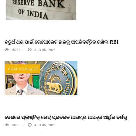
ଚତୁର୍ଥ ଥର ପାଇଁ ରେପୋରେଟ ହାରକୁ ଅପରିବର୍ତ୍ତିତ ରଖିଲା RBI
15394
AUG 05, 2026
ଦେଶ-ଦେଶାନ୍ତର
ଦେଶରେ ପ୍ଲାଷ୍ଟିକ୍ ନୋଟ୍‌ ପ୍ରଚଳନ ଆରମ୍ଭ ଆସନ୍ତା ଆର୍ଥିକ ବର୍ଷରୁ
13908
AUG 05, 2026