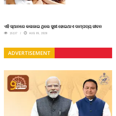
ଏହି ସ୍ଥାନରେ କଳାଜାଇ ଥିଲେ ସୁଖୀ ହୋଇଥାଏ ଦାମ୍ପତ୍ୟ ଜୀବନ
15137
AUG 05, 2026
ADVERTISEMENT