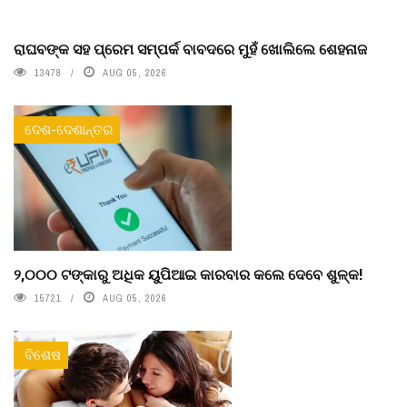
ରାଘବଙ୍କ ସହ ପ୍ରେମ ସମ୍ପର୍କ ବାବଦରେ ମୁହଁ ଖୋଲିଲେ ଶେହନାଜ
13478
AUG 05, 2026
ଦେଶ-ଦେଶାନ୍ତର
୨,୦୦୦ ଟଙ୍କାରୁ ଅଧିକ ୟୁପିଆଇ କାରବାର କଲେ ଦେବେ ଶୁଳ୍କ!
15721
AUG 05, 2026
ବିଶେଷ