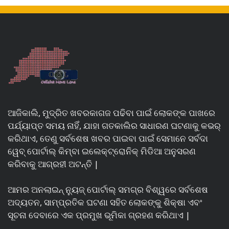
ଆଜିକାଲି, ମୁଦ୍ରିତ ଖବରକାଗଜ ପଢିବା ପାଇଁ ଲୋକଙ୍କ ପାଖରେ
ପର୍ଯ୍ୟାପ୍ତ ସମୟ ନାହିଁ, ଯାହା ଗତକାଲିର ସାଧାରଣ ଘଟଣାକୁ କଭର୍
କରିଥାଏ, ତେଣୁ ସର୍ବଶେଷ ଖବର ପାଇବା ପାଇଁ ସେମାନେ ସର୍ବଦା
ୱେବ୍ ପୋର୍ଟାଲ୍ କିମ୍ବା ଇଲେକ୍ଟ୍ରୋନିକ୍ ମିଡିଆ ଅନୁସରଣ
କରିବାକୁ ଆଗ୍ରହୀ ଅଟନ୍ତି |
ଆମର ଅନଲାଇନ୍ ନ୍ୟୁଜ୍ ପୋର୍ଟାଲ୍ ସମଗ୍ର ବିଶ୍ୱରେ ସର୍ବଶେଷ
ଅଦ୍ୟତନ, ସାମ୍ପ୍ରତିକ ଘଟଣା ସହିତ ଲୋକଙ୍କୁ ଶିକ୍ଷା ଏବଂ
ସୂଚନା ଦେବାରେ ଏକ ପ୍ରମୁଖ ଭୂମିକା ଗ୍ରହଣ କରିଥାଏ |