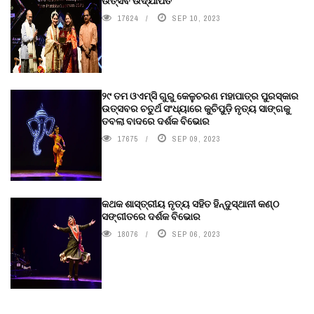
ଉତ୍ସବ ଉଦ୍‍ଯାପିତ
17624
SEP 10, 2023
୨୯ ତମ ଓଏମ୍‌ସି ଗୁରୁ କେଳୁଚରଣ ମହାପାତ୍ର ପୁରସ୍କାର
ଉତ୍ସବର ଚତୁର୍ଥ ସଂଧ୍ୟାରେ କୁଚିପୁଡ଼ି ନୃତ୍ୟ ସାଙ୍ଗକୁ
ତବଲା ବାଦରେ ଦର୍ଶକ ବିଭୋର
17675
SEP 09, 2023
କଥକ ଶାସ୍ତ୍ରୀୟ ନୃତ୍ୟ ସହିତ ହିନ୍ଦୁସ୍ଥାନୀ କଣ୍ଠ
ସଙ୍ଗୀତରେ ଦର୍ଶକ ବିଭୋର
18076
SEP 06, 2023