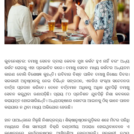
ଭୁବନେଶ୍ବର: ତମାଖୁ ସେବନ ଦ୍ବାରା କେବଳ ମୁଖ କର୍କଟ ହୁଏ ନାହିଁ ବରଂ ଅନ୍ୟ
କର୍କଟ ରୋଗକୁ ଏହା ପ୍ରଭାବିତ କରେ। ତମାଖୁ ସେବନ ମଧ୍ୟ କର୍କଟର ଅନ୍ୟତମ
କାରଣ ବୋଲି ବିଶେଷଜ୍ଞ କୁହନ୍ତି। ରବିବାର ବିଶ୍ବ ପାଳିବ ତମାଖୁ ନି‌ଷେଧ ଦିବସ।
ସରକାରୀ ଅନୁଷ୍ଠାନରୁ ନେଇ ବିଭିନ୍ନ ସଙ୍ଗଠନ, ଏନଜିଓ ସଂସ୍ଥା ସଚେତନତା
ବାର୍ତ୍ତା ପ୍ରଦାନ କରିବେ। ତେବେ ବର୍ତ୍ତମାନ ଅଧିକରୁ ଅଧିକ ଯୁବପିଢ଼ି ତମାଖୁ
ସେବନ କରୁଥିବା ଜଣାପଡ଼ିଛି। ପ୍ରାୟ ୮୦ ପ୍ରତିଶତ ଯୁବପିଢ଼ି ନିଶା କବଳରେ
କରାୟତ୍ତ ହୋଇସାରିଛନ୍ତି। ଅନ୍ୟପକ୍ଷରେ କୋଟପା ଆଇନକୁ ଠିକ୍ ଭାବେ ପାଳନ
କରାଯାଉ ନ ଥିବା ମଧ୍ୟ ଅଭିଯୋଗ ହେଉଛି।
ହାତ ପାଆନ୍ତାରେ ମିଳୁଛି ନିଶାଦ୍ରବ୍ୟ। ଶିକ୍ଷାନୁଷ୍ଠାନଗୁଡ଼ିକର ଶହେ ମିଟର ପରିଧି
ମଧ୍ୟରେ ନିଶା ସାମଗ୍ରୀ ବିକ୍ରି ଦଣ୍ଡନୀୟ ଅପରାଧ ହୋଇଥିବାବେଳେ ଏ
କ୍ଷେତ୍ରରେ କାର୍ଯ୍ୟାନୁଷ୍ଠାନ ଆଖିଦୃଶିଆ ହୋଇପାରୁନି। ସରକାରୀ ତଥ୍ୟ