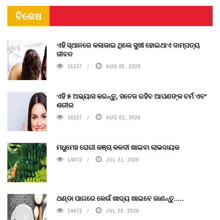
ବିଶେଷ
ଏହି ସ୍ଥାନରେ କଳାଜାଇ ଥିଲେ ସୁଖୀ ହୋଇଥାଏ ଦାମ୍ପତ୍ୟ
ଜୀବନ
15137
AUG 05, 2026
ଏହି ୫ ଅଭ୍ୟାସ କରନ୍ତୁ, ସତେଜ ରହିବ ଆପଣଙ୍କ ଚର୍ମ ଏବଂ
ଶରୀର
16127
AUG 02, 2026
ମଧୁମେହ ରୋଗୀ କଞ୍ଚା କଳଦୀ ଖାଇବା ଲାଭଦାୟକ
14972
JUL 31, 2026
ଥଣ୍ଡା ପାଗରେ କେଉଁ ଖାଦ୍ୟ ଖାଇବେ ଜାଣନ୍ତୁ.....
14472
JUL 28, 2026