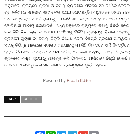
ଅନୁସାରେ; ରାଜ୍ୟରେ ଗୁଟ୍‌ଖା ଓ ତମାଖୁ ବ୍ୟବହାର ଫଳରେ ୧୦ ବର୍ଷରେ କେବଳ
ମୁଖ କର୍କଟରେ ୩ ହଜାର ୧୫୭ ଲୋକ ପ୍ରାଣ ହରାଇଛନ୍ତି। ଏଥିସହ ୬୨ ହଜାର ୫୪୨
ଜଣ ଉଲ୍ଲଙ୍ଘନକାରୀଙ୍କଠାରୁ ୮ କୋଟି ୩୪ ଲକ୍ଷ ୫୨ ହଜାର ୫୫୨ ଟଙ୍କା
ଜୋରିମାନା ଆଦାୟ କରାଯାଇଛି। ଅନ୍ୟପକ୍ଷରେ ରାଜ୍ୟରେ ତମାଖୁ ବିକ୍ରି ନେଇ
ଗତ କିଛି ଦିନ ହେଲା ଛକାପଞ୍ଝା ଦେଖିବାକୁ ମିଳିଛି। ସ୍ବାସ୍ଥ୍ୟ ବିଭାଗ ପକ୍ଷରୁ
ପ୍ରଥମେ ଗୁଟ୍‌ଖା ବା ତମାଖୁ ବିକ୍ରି ନିଷେଧ ନେଇ ବିଜ୍ଞପ୍ତି ପ୍ରକାଶ ପାଇଥିଲା।
ଏହାକୁ ବିଭିନ୍ନ ମହଲରେ ସ୍ବାଗତ କରାଯାଇଥିଲା। କିଛି ଦିନ ପରେ ସାନି ବିଜ୍ଞପ୍ତିରେ
ବିକ୍ରି ନିମନ୍ତେ ଏକପ୍ରକାର ପଥ ପରିଷ୍କାର କରାଯାଇଥିଲା। ଏବେ ଓମ୍‌ଫେଡ୍
ଷ୍ଟଲରେ ମଧ୍ୟ ଗୁଟ୍‌ଖାରୁ ଆରମ୍ଭ କରି ସିଗାରେଟ ପର୍ଯ୍ୟନ୍ତ ବିକ୍ରି ହେଉଛି।
କୋଟପା ଆଇନକୁ ନେଇ ସାଧାରଣରେ ପ୍ରଶ୍ନବାଚୀ ସୃଷ୍ଟି ହୋଇଛି।
Powered by
Froala Editor
TAGS
ALCOHOL
Facebook
WhatsApp
Twitter
Telegram
Gmail
Print