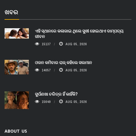
ଖବର
ଏହି ସ୍ଥାନରେ କଳାଜାଇ ଥିଲେ ସୁଖୀ ହୋଇଥାଏ ଦାମ୍ପତ୍ୟ
ଜୀବନ
15137
AUG 05, 2026
ଓଜନ କମିବାର ରାଜ୍ କହିଲେ ସଲମାନ
14057
AUG 05, 2026
ସୁର୍ପଣଖା ଚରିତ୍ର ହିଁ କାହିଁକି?
15649
AUG 05, 2026
ABOUT US