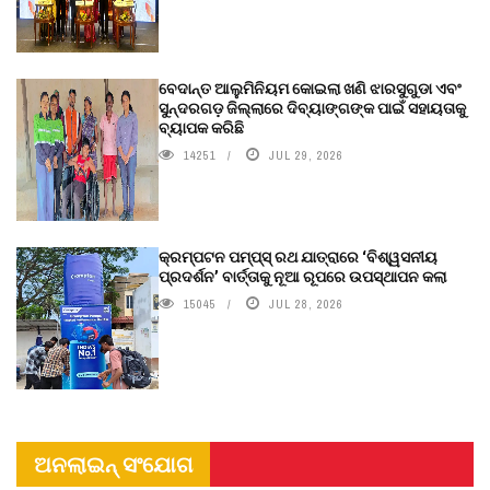
ବେଦାନ୍ତ ଆଲୁମିନିୟମ କୋଇଲା ଖଣି ଝାରସୁଗୁଡା ଏବଂ
ସୁନ୍ଦରଗଡ଼ ଜିଲ୍ଲାରେ ଦିବ୍ୟାଙ୍ଗଙ୍କ ପାଇଁ ସହାୟତାକୁ
ବ୍ୟାପକ କରିଛି
14251
JUL 29, 2026
କ୍ରମ୍ପଟନ ପମ୍ପ୍‌ସ୍‌ ରଥ ଯାତ୍ରାରେ ‘ବିଶ୍ୱସନୀୟ
ପ୍ରଦର୍ଶନ’ ବାର୍ତ୍ତାକୁ ନୂଆ ରୂପରେ ଉପସ୍ଥାପନ କଲା
15045
JUL 28, 2026
ଅନଲାଇନ୍ ସଂଯୋଗ