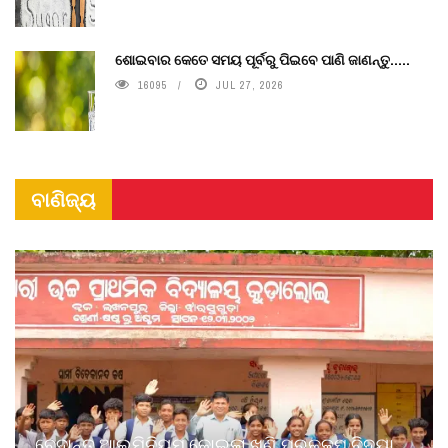
ଶୋଇବାର କେତେ ସମୟ ପୂର୍ବରୁ ପିଇବେ ପାଣି ଜାଣନ୍ତୁ.....
16095
JUL 27, 2026
ବାଣିଜ୍ୟ
ବେଦାନ୍ତ ଆଲୁମିନିୟମ କୋଇଲା ଖଣି ପ୍ରକଳ୍ପ ବିଦ୍ୟା