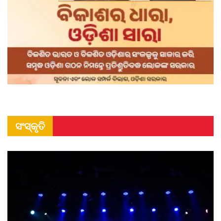
ସଂସ୍କୃତି