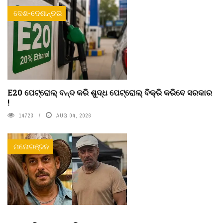
ଦେଶ-ଦେଶାନ୍ତର
E20 ପେଟ୍ରୋଲ୍ ବନ୍ଦ କରି ଶୁଦ୍ଧ ପେଟ୍ରୋଲ୍ ବିକ୍ରି କରିବେ ସରକାର
!
14723
AUG 04, 2026
ମନୋରଞ୍ଜନ