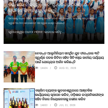
ଜରିଆରେ ଝାରସୁଗୁଡ଼ା ଏବଂ ସୁନ୍ଦରଗଡ଼ ଜିଲ୍ଲାରେ
ଗ୍ରାମୀଣ ଶିକ୍ଷାକୁ ସୁଦୃଢ଼ କରୁଛି
ପାଠପଢାକୁ ଉନ୍ନତ କରିବା, ଶିକ୍ଷକଙ୍କୁ ସମର୍ଥନ କରିବା ଏବଂ ଶିକ୍ଷାଗତ ସମ୍ବଳକୁ ମଜବୁତ କରିବା
ଦ୍ୱାରା ୨୫,୦୦୦ ଛାତ୍ରଛାତ୍ରୀ ଏହା ଦ୍ୱାରା ଉପକୃତ ହୋଇଛନ୍ତି
ଭୁବନେଶ୍ୱର ୦୪/୦୮/୨୦୨୬ : ଭାରତର ସର୍ବବୃ ...
ବେଦାନ୍ତ ଆଲୁମିନିୟମ ସମର୍ଥିତ ଯୁବ ତୀରନ୍ଦାଜ ୩ଟି
ସ୍ୱର୍ଣ୍ଣ ପଦକ ଜିତିବା ସହିତ ସିବିଏସ୍ଇ ଜାତୀୟ ପର୍ଯ୍ୟାୟ
ପାଇଁ ଯୋଗ୍ୟତା ଅର୍ଜନ କରିଛନ୍ତି
14434
AUG 01, 2026
ଏକ୍ଜିମ ବ୍ୟାଙ୍କ ଭୁବନେଶ୍ୱରରେ ଆଞ୍ଚଳିକ
କାର୍ଯ୍ୟାଳୟ ସ୍ଥାପନ କରିବ, ଓଡ଼ିଶାର ରପ୍ତାନିକାରୀଙ୍କ
ସହିତ ନିଜର ନିୟୋଜନତାକୁ ଗଭୀର କରିବ
14603
JUL 31, 2026