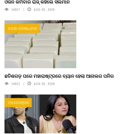
ଓଜନ କମିବାର ରାଜ୍ କହିଲେ ସଲମାନ
14057
AUG 05, 2026
ଦେଶ-ଦେଶାନ୍ତର
ଛତିଶଗଡ଼ ପରେ ମହାରାଷ୍ଟ୍ରରେ ବ୍ୟାନ ହେଲା ଆନାଲଗ ପନିର
14921
AUG 05, 2026
ମନୋରଞ୍ଜନ