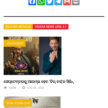
RELATED ARTICLES
ODISHA NEWS LENS 4.1
ମନୋରଞ୍ଜନ
ସେପ୍ଟେମ୍ବରରୁ ଆରମ୍ଭ ହେବ 'ବିଗ୍ ବସ୍'ର ସିଜିନ୍
14596
AUG 05, 2026
ଦେଶ-ଦେଶାନ୍ତର