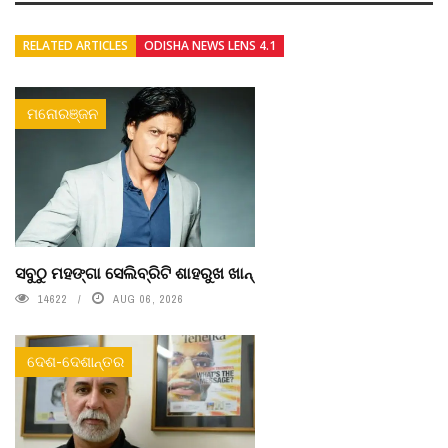
RELATED ARTICLES
ODISHA NEWS LENS 4.1
ମନୋରଞ୍ଜନ
ସବୁଠୁ ମହଙ୍ଗା ସେଲିବ୍ରିଟି ଶାହରୁଖ ଖାନ୍
14622
AUG 06, 2026
ଦେଶ-ଦେଶାନ୍ତର