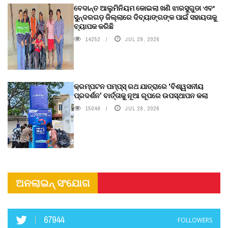
ବେଦାନ୍ତ ଆଲୁମିନିୟମ କୋଇଲା ଖଣି ଝାରସୁଗୁଡା ଏବଂ
ସୁନ୍ଦରଗଡ଼ ଜିଲ୍ଲାରେ ଦିବ୍ୟାଙ୍ଗଙ୍କ ପାଇଁ ସହାୟତାକୁ
ବ୍ୟାପକ କରିଛି
14252
JUL 29, 2026
କ୍ରମ୍ପଟନ ପମ୍ପ୍‌ସ୍‌ ରଥ ଯାତ୍ରାରେ ‘ବିଶ୍ୱସନୀୟ
ପ୍ରଦର୍ଶନ’ ବାର୍ତ୍ତାକୁ ନୂଆ ରୂପରେ ଉପସ୍ଥାପନ କଲା
15049
JUL 28, 2026
ଅନଲାଇନ୍ ସଂଯୋଗ
67944
FOLLOWERS