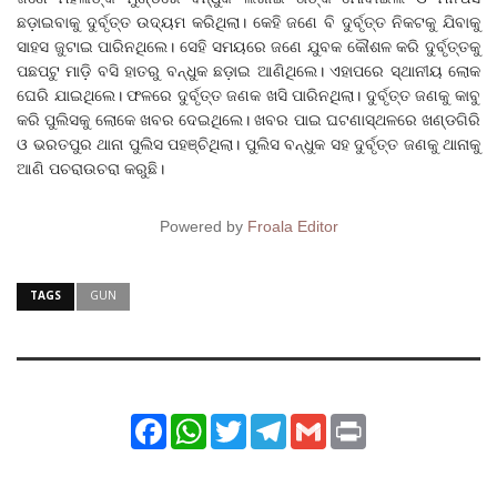
ଛଡ଼ାଇବାକୁ ଦୁର୍ବୃତ୍ତ ଉଦ୍ୟମ କରିଥିଲା। କେହି ଜଣେ ବି ଦୁର୍ବୃତ୍ତ ନିକଟକୁ ଯିବାକୁ
ସାହସ ଜୁଟାଇ ପାରିନଥିଲେ। ସେହି ସମୟରେ ଜଣେ ଯୁବକ କୌଶଳ କରି ଦୁର୍ବୃତ୍ତକୁ
ପଛପଟୁ ମାଡ଼ି ବସି ହାତରୁ ବନ୍ଧୁକ ଛଡ଼ାଇ ଆଣିଥିଲେ। ଏହାପରେ ସ୍ଥାନୀୟ ଲୋକ
ଘେରି ଯାଇଥିଲେ। ଫଳରେ ଦୁର୍ବୃତ୍ତ ଜଣକ ଖସି ପାରିନଥିଲା। ଦୁର୍ବୃତ୍ତ ଜଣକୁ କାବୁ
କରି ପୁଲିସକୁ ଲୋକେ ଖବର ଦେଇଥିଲେ। ଖବର ପାଇ ଘଟଣାସ୍ଥଳରେ ଖଣ୍ଡଗିରି
ଓ ଭରତପୁର ଥାନା ପୁଲିସ ପହଞ୍ଚିଥିଲା। ପୁଲିସ ବନ୍ଧୁକ ସହ ଦୁର୍ବୃତ୍ତ ଜଣକୁ ଥାନାକୁ
ଆଣି ପଚରାଉଚରା କରୁଛି।
Powered by
Froala Editor
TAGS
GUN
Facebook
WhatsApp
Twitter
Telegram
Gmail
Print