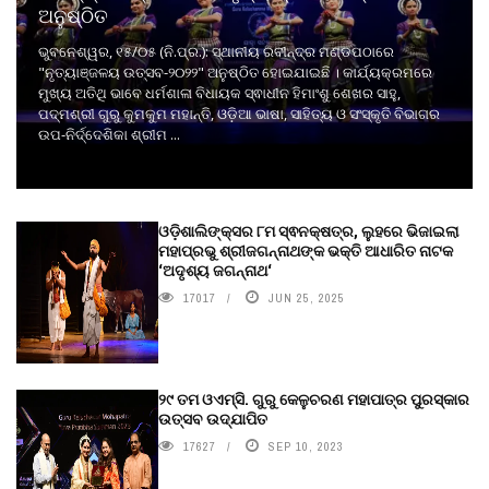
ଅନୁଷ୍ଠିତ
ଭୁବନେଶ୍ୱର, ୧୫/୦୫ (ନି.ପ୍ର.): ସ୍ଥାନୀୟ ରବୀନ୍ଦ୍ର ମଣ୍ଡପଠାରେ
"ନୃତ୍ୟାଞ୍ଜଳୟ ଉତ୍ସବ-୨୦୨୨" ଅନୁଷ୍ଠିତ ହୋଇଯାଇଛି । କାର୍ଯ୍ୟକ୍ରମରେ
ମୁଖ୍ୟ ଅତିଥି ଭାବେ ଧର୍ମଶାଳା ବିଧାୟକ ସ୍ଵାଧୀନ ହିମାଂଶୁ ଶେଖର ସାହୁ,
ପଦ୍ମଶ୍ରୀ ଗୁରୁ କୁମକୁମ ମହାନ୍ତି, ଓଡ଼ିଆ ଭାଷା, ସାହିତ୍ୟ ଓ ସଂସ୍କୃତି ବିଭାଗର
ଉପ-ନିର୍ଦ୍ଦେଶିକା ଶ୍ରୀମ ...
ଓଡ଼ିଶାଲିଙ୍କ୍ସର ୮ମ ସ୍ଵନକ୍ଷତ୍ର, ଲୁହରେ ଭିଜାଇଲା
ମହାପ୍ରଭୁ ଶ୍ରୀଜଗନ୍ନାଥଙ୍କ ଭକ୍ତି ଆଧାରିତ ନାଟକ
‘ଅଦୃଶ୍ୟ ଜଗନ୍ନାଥ‘
17017
JUN 25, 2025
୨୯ ତମ ଓଏମ୍‌ସି. ଗୁରୁ କେଳୁଚରଣ ମହାପାତ୍ର ପୁରସ୍କାର
ଉତ୍ସବ ଉଦ୍‍ଯାପିତ
17627
SEP 10, 2023