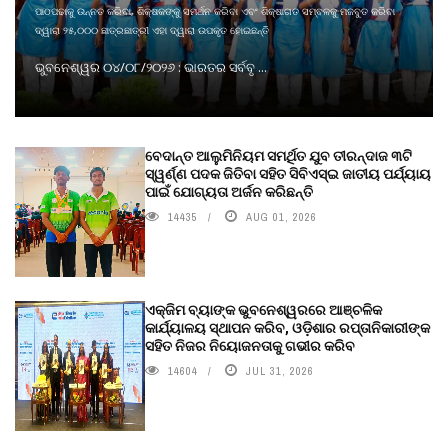
ପାଠପଢାକୁ ଉନ୍ନତ କରିବା, ଶିକ୍ଷକଙ୍କୁ ସମର୍ଥନ କରିବା ଏବଂ ଶିକ୍ଷାଗତ ସମ୍ବଳକୁ ମଜବୁତ କରିବା
ଦ୍ୱାରା ୨୫,୦୦୦ ଛାତ୍ରଛାତ୍ରୀ ଏହା ଦ୍ୱାରା ଉପକୃତ ହୋଇଛନ୍ତି
ଭୁବନେଶ୍ୱର ୦୪/୦୮/୨୦୨୬ : ଭାରତର ସର୍ବବୃ ...
ବେଦାନ୍ତ ଆଲୁମିନିୟମ ସମର୍ଥିତ ଯୁବ ତୀରନ୍ଦାଜ ୩ଟି
ସ୍ୱର୍ଣ୍ଣ ପଦକ ଜିତିବା ସହିତ ସିବିଏସ୍ଇ ଜାତୀୟ ପର୍ଯ୍ୟାୟ
ପାଇଁ ଯୋଗ୍ୟତା ଅର୍ଜନ କରିଛନ୍ତି
14435
AUG 01, 2026
ଏକ୍ଜିମ ବ୍ୟାଙ୍କ ଭୁବନେଶ୍ୱରରେ ଆଞ୍ଚଳିକ
କାର୍ଯ୍ୟାଳୟ ସ୍ଥାପନ କରିବ, ଓଡ଼ିଶାର ରପ୍ତାନିକାରୀଙ୍କ
ସହିତ ନିଜର ନିୟୋଜନତାକୁ ଗଭୀର କରିବ
14604
JUL 31, 2026