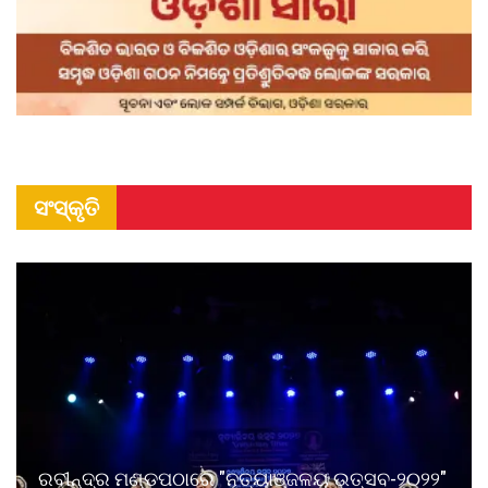
ସଂସ୍କୃତି
ରବୀନ୍ଦ୍ର ମଣ୍ଡପଠାରେ "ନୃତ୍ୟାଞ୍ଜଳୟ ଉତ୍ସବ-୨୦୨୨"