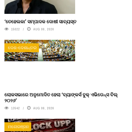
‘ତେହେଲକା’ ସମ୍ପାଦକ ଦୋଷୀ ସାବ୍ୟସ୍ତ
15022
AUG 06, 2026
ଦେଶ-ଦେଶାନ୍ତର
ଲୋକସଭାରେ ଅନୁମୋଦିତ ହେଲା ‘ବ୍ୟାଙ୍କର୍ସ ବୁକ୍ ଏଭିଡେନ୍ସ ବିଲ୍
୨୦୨୬’
13542
AUG 06, 2026
ମନୋରଞ୍ଜନ