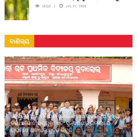
16112
JUL 27, 2026
ବାଣିଜ୍ୟ
ବେଦାନ୍ତ ଆଲୁମିନିୟମ କୋଇଲା ଖଣି ପ୍ରକଳ୍ପ ବିଦ୍ୟା
ଜରିଆରେ ଝାରସୁଗୁଡ଼ା ଏବଂ ସୁନ୍ଦରଗଡ଼ ଜିଲ୍ଲାରେ
ଗ୍ରାମୀଣ ଶିକ୍ଷାକୁ ସୁଦୃଢ଼ କରୁଛି