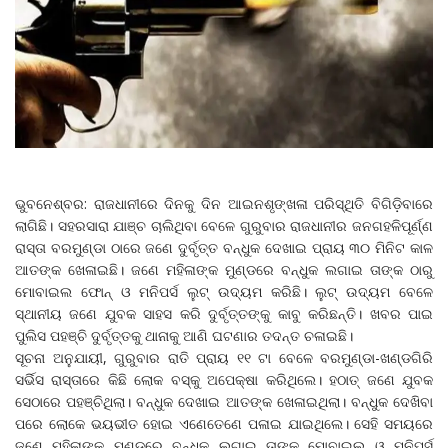
ଭୁବନେଶ୍ବର: ରାଜଧାନୀରେ ଦିନକୁ ଦିନ ଆଇନଶୃଙ୍ଖଳା ପରିସ୍ଥିତି ବିଗିଡ଼ିବାରେ
ଲାଗିଛି। ସହରସାରା ଯାଞ୍ଚ ଚାଲିଥିବା ବେଳେ ଗୁରୁବାର ରାଜଧାନୀର ଜନଗହଳିପୂର୍ଣ୍ଣ
ରାସ୍ତା ବରମୁଣ୍ଡା ଠାରେ ଜଣେ ଦୁର୍ବୃତ୍ତ ବନ୍ଧୁକ ଦେଖାଇ ପ୍ରାୟ ୩୦ ମିନିଟ କାଳ
ଆତଙ୍କ ଖେଳାଇଛି। ଜଣେ ମହିଳାଙ୍କ ମୁଣ୍ଡରେ ବନ୍ଧୁକ ଲଗାଇ ତାଙ୍କ ଠାରୁ
ମୋବାଇଲ ଫୋନ୍ ଓ ମନିପର୍ସ ଲୁଟ୍ ଉଦ୍ୟମ କରିଛି। ଲୁଟ୍ ଉଦ୍ୟମ ବେଳେ
ସ୍ଥାନୀୟ ଜଣେ ଯୁବକ ସାହସ କରି ଦୁର୍ବୃତ୍ତଙ୍କୁ କାବୁ କରିଛନ୍ତି। ଖବର ପାଇ
ପୁଲିସ ପହଞ୍ଚି ଦୁର୍ବୃତ୍ତକୁ ଥାନାକୁ ଆଣି ଘଟଣାର ତଦନ୍ତ ଚଳାଇଛି।
ସୂଚନା ଅନୁଯାୟୀ, ଗୁରୁବାର ରାତି ପ୍ରାୟ ୧୧ ଟା ବେଳେ ବରମୁଣ୍ଡା-ଖଣ୍ଡଗିରି
ସର୍ଭିସ ରାସ୍ତାରେ କିଛି ଲୋକ ବସ୍‌କୁ ଅପେକ୍ଷା କରିଥିଲେ। ହଠାତ୍ ଜଣେ ଯୁବକ
ସେଠାରେ ପହଞ୍ଚିଥିଲା। ବନ୍ଧୁକ ଦେଖାଇ ଆତଙ୍କ ଖେଳାଇଥିଲା। ବନ୍ଧୁକ ଦେଖିବା
ପରେ ଲୋକେ ଭୟଭୀତ ହୋଇ ଏଣେତେଣେ ପଳାଇ ଯାଇଥିଲେ। ସେହି ସମୟରେ
ଜଣେ ମହିଳାଙ୍କ ମୁଣ୍ଡରେ ବନ୍ଧୁକ ଲଗାଇ ତାଙ୍କ ମୋବାଇଲ ଓ ମନିପର୍ସ