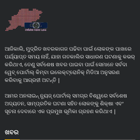
ଆଜିକାଲି, ମୁଦ୍ରିତ ଖବରକାଗଜ ପଢିବା ପାଇଁ ଲୋକଙ୍କ ପାଖରେ
ପର୍ଯ୍ୟାପ୍ତ ସମୟ ନାହିଁ, ଯାହା ଗତକାଲିର ସାଧାରଣ ଘଟଣାକୁ କଭର୍
କରିଥାଏ, ତେଣୁ ସର୍ବଶେଷ ଖବର ପାଇବା ପାଇଁ ସେମାନେ ସର୍ବଦା
ୱେବ୍ ପୋର୍ଟାଲ୍ କିମ୍ବା ଇଲେକ୍ଟ୍ରୋନିକ୍ ମିଡିଆ ଅନୁସରଣ
କରିବାକୁ ଆଗ୍ରହୀ ଅଟନ୍ତି |
ଆମର ଅନଲାଇନ୍ ନ୍ୟୁଜ୍ ପୋର୍ଟାଲ୍ ସମଗ୍ର ବିଶ୍ୱରେ ସର୍ବଶେଷ
ଅଦ୍ୟତନ, ସାମ୍ପ୍ରତିକ ଘଟଣା ସହିତ ଲୋକଙ୍କୁ ଶିକ୍ଷା ଏବଂ
ସୂଚନା ଦେବାରେ ଏକ ପ୍ରମୁଖ ଭୂମିକା ଗ୍ରହଣ କରିଥାଏ |
ଖବର