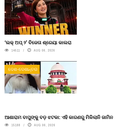
‘ଲକ୍ ଅପ୍ ୨’ ବିଜେତା ଶ୍ରେୟା କାଲରା
14511
AUG 06, 2026
ଦେଶ-ଦେଶାନ୍ତର
ଆଶାରାମ ବାପୁଙ୍କୁ ବଡ଼ ଝଟକା: ଏହି କାରଣରୁ ମିଳିଲାନି ଜାମିନ
15188
AUG 06, 2026