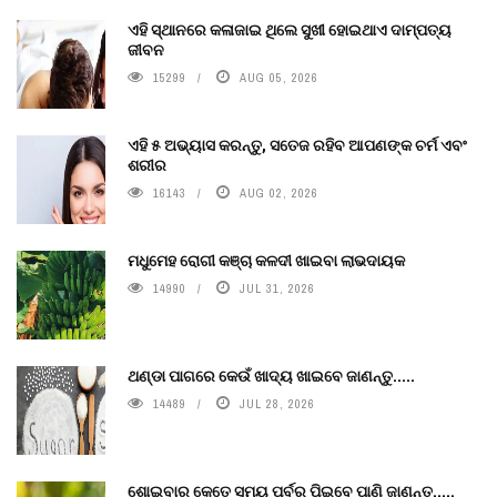
ଏହି ସ୍ଥାନରେ କଳାଜାଇ ଥିଲେ ସୁଖୀ ହୋଇଥାଏ ଦାମ୍ପତ୍ୟ
ଜୀବନ
15299
AUG 05, 2026
ଏହି ୫ ଅଭ୍ୟାସ କରନ୍ତୁ, ସତେଜ ରହିବ ଆପଣଙ୍କ ଚର୍ମ ଏବଂ
ଶରୀର
16143
AUG 02, 2026
ମଧୁମେହ ରୋଗୀ କଞ୍ଚା କଳଦୀ ଖାଇବା ଲାଭଦାୟକ
14990
JUL 31, 2026
ଥଣ୍ଡା ପାଗରେ କେଉଁ ଖାଦ୍ୟ ଖାଇବେ ଜାଣନ୍ତୁ.....
14489
JUL 28, 2026
ଶୋଇବାର କେତେ ସମୟ ପୂର୍ବରୁ ପିଇବେ ପାଣି ଜାଣନ୍ତୁ.....