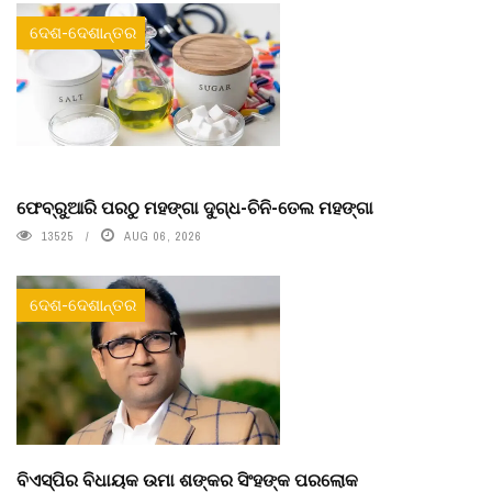
ଦେଶ-ଦେଶାନ୍ତର
ଫେବ୍ରୁଆରି ପରଠୁ ମହଙ୍ଗା ଦୁଗ୍ଧ-ଚିନି-ତେଲ ମହଙ୍ଗା
13525
AUG 06, 2026
ଦେଶ-ଦେଶାନ୍ତର
ବିଏସ୍‌ପିର ବିଧାୟକ ଉମା ଶଙ୍କର ସିଂହଙ୍କ ପରଲୋକ