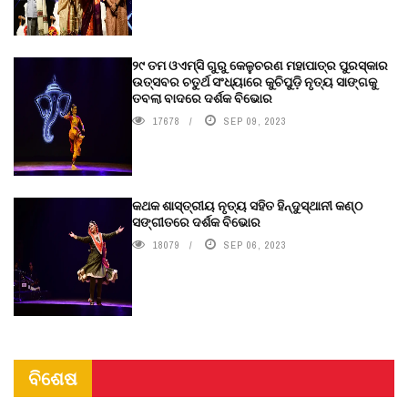
୨୯ ତମ ଓଏମ୍‌ସି ଗୁରୁ କେଳୁଚରଣ ମହାପାତ୍ର ପୁରସ୍କାର
ଉତ୍ସବର ଚତୁର୍ଥ ସଂଧ୍ୟାରେ କୁଚିପୁଡ଼ି ନୃତ୍ୟ ସାଙ୍ଗକୁ
ତବଲା ବାଦରେ ଦର୍ଶକ ବିଭୋର
17678
SEP 09, 2023
କଥକ ଶାସ୍ତ୍ରୀୟ ନୃତ୍ୟ ସହିତ ହିନ୍ଦୁସ୍ଥାନୀ କଣ୍ଠ
ସଙ୍ଗୀତରେ ଦର୍ଶକ ବିଭୋର
18079
SEP 06, 2023
ବିଶେଷ