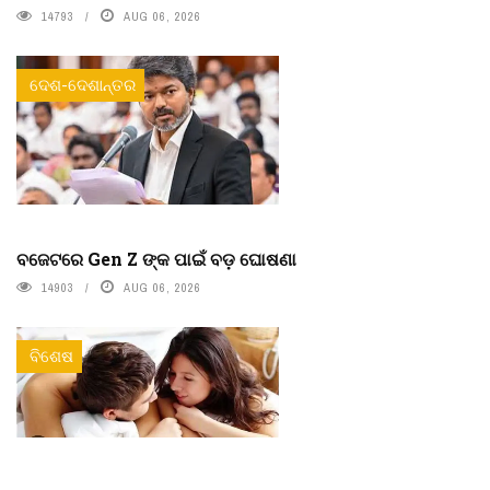
14793
AUG 06, 2026
ଦେଶ-ଦେଶାନ୍ତର
ବଜେଟରେ Gen Z ଙ୍କ ପାଇଁ ବଡ଼ ଘୋଷଣା
14903
AUG 06, 2026
ବିଶେଷ