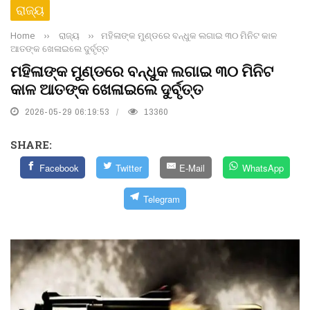
ରାଜ୍ୟ
Home
››
ରାଜ୍ୟ
››
ମହିଳାଙ୍କ ମୁଣ୍ଡରେ ବନ୍ଧୁକ ଲଗାଇ ୩୦ ମିନିଟ କାଳ
ଆତଙ୍କ ଖେଳାଇଲେ ଦୁର୍ବୃତ୍ତ
ମହିଳାଙ୍କ ମୁଣ୍ଡରେ ବନ୍ଧୁକ ଲଗାଇ ୩୦ ମିନିଟ
କାଳ ଆତଙ୍କ ଖେଳାଇଲେ ଦୁର୍ବୃତ୍ତ
2026-05-29 06:19:53
13360
SHARE:
Facebook
Twitter
E-Mail
WhatsApp
Telegram