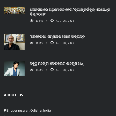
ଲୋକସଭାରେ ଅନୁମୋଦିତ ହେଲା ‘ବ୍ୟାଙ୍କର୍ସ ବୁକ୍ ଏଭିଡେନ୍ସ
ବିଲ୍ ୨୦୨୬’
13542
AUG 06, 2026
‘ତେହେଲକା’ ସମ୍ପାଦକ ଦୋଷୀ ସାବ୍ୟସ୍ତ
15022
AUG 06, 2026
ସବୁଠୁ ମହଙ୍ଗା ସେଲିବ୍ରିଟି ଶାହରୁଖ ଖାନ୍
14622
AUG 06, 2026
ABOUT US
Bhubaneswar, Odisha, India