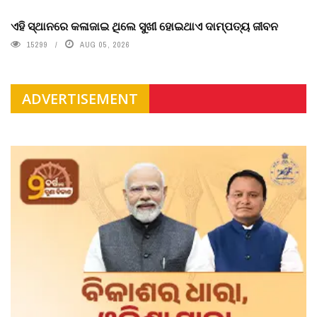
ଏହି ସ୍ଥାନରେ କଳାଜାଇ ଥିଲେ ସୁଖୀ ହୋଇଥାଏ ଦାମ୍ପତ୍ୟ ଜୀବନ
15299
AUG 05, 2026
ADVERTISEMENT