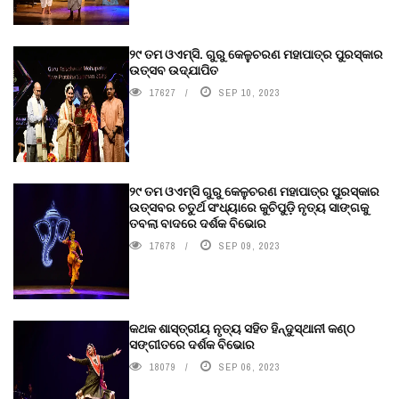
୨୯ ତମ ଓଏମ୍‌ସି. ଗୁରୁ କେଳୁଚରଣ ମହାପାତ୍ର ପୁରସ୍କାର
ଉତ୍ସବ ଉଦ୍‍ଯାପିତ
17627
SEP 10, 2023
୨୯ ତମ ଓଏମ୍‌ସି ଗୁରୁ କେଳୁଚରଣ ମହାପାତ୍ର ପୁରସ୍କାର
ଉତ୍ସବର ଚତୁର୍ଥ ସଂଧ୍ୟାରେ କୁଚିପୁଡ଼ି ନୃତ୍ୟ ସାଙ୍ଗକୁ
ତବଲା ବାଦରେ ଦର୍ଶକ ବିଭୋର
17678
SEP 09, 2023
କଥକ ଶାସ୍ତ୍ରୀୟ ନୃତ୍ୟ ସହିତ ହିନ୍ଦୁସ୍ଥାନୀ କଣ୍ଠ
ସଙ୍ଗୀତରେ ଦର୍ଶକ ବିଭୋର
18079
SEP 06, 2023