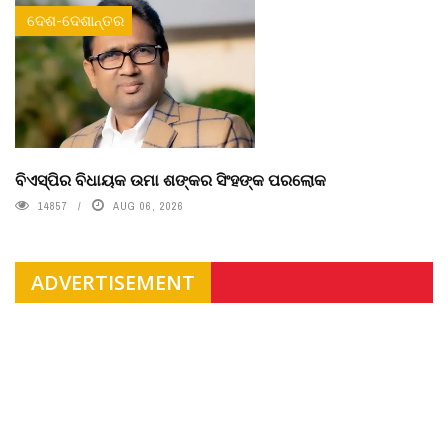
ଦେଶ-ଦେଶାନ୍ତର
ବିଏସ୍‌ପିର ବିଧାୟକ ଉମା ଶଙ୍କର ସିଂହଙ୍କ ପରଲୋକ
14857
AUG 06, 2026
ADVERTISEMENT