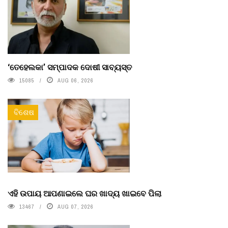
‘ତେହେଲକା’ ସମ୍ପାଦକ ଦୋଷୀ ସାବ୍ୟସ୍ତ
15085
AUG 06, 2026
ବିଶେଷ
ଏହି ଉପାୟ ଆପଣାଇଲେ ଘର ଖାଦ୍ୟ ଖାଇବେ ପିଲା
13467
AUG 07, 2026