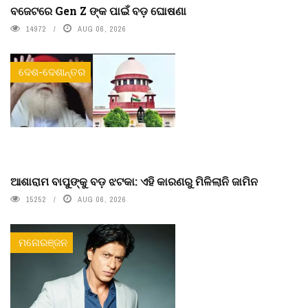
ବଜେଟରେ Gen Z ଙ୍କ ପାଇଁ ବଡ଼ ଘୋଷଣା
14972
AUG 06, 2026
ଦେଶ-ଦେଶାନ୍ତର
ଆଶାରାମ ବାପୁଙ୍କୁ ବଡ଼ ଝଟକା: ଏହି କାରଣରୁ ମିଳିଲାନି ଜାମିନ
15252
AUG 06, 2026
ମନୋରଞ୍ଜନ