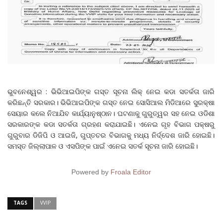
ଭୁବନେଶ୍ୱର : ଭିଭିଆଇପିଙ୍କ ଗସ୍ତ ସୂଚନା ଲିକ୍ ନେଇ କଡା ସତର୍କତା ଜାରି
କରିଛନ୍ତି ସରକାର। ଭିଭିଆଇପିଙ୍କ ଗସ୍ତ ନେଇ ସୋସିଆଲ ମିଡିଆରେ ସୁରକ୍ଷା
ସେୟାର କଲେ ନିଆଯିବ କାର୍ଯ୍ୟାନୁଷ୍ଠାନ। ଘଟଣାକୁ ଗୁରୁତ୍ୱର ସହ ନେଇ ଓଡିଶା
ସରକାରଙ୍କ କଡା ସତର୍କତା ଗ୍ରହଣ କରାଯାଇଛି। ଏନେଇ ଗୃହ ବିଭାଗ ପକ୍ଷରୁ
ଗୁରୁବାର ଡିଜିପି ଓ ଆଇଜି, ଗୁପ୍ତଚର ବିଭାଗକୁ ମଧ୍ୟ ନିର୍ଦ୍ଦେଶ ଜାରି ହୋଇଛି।
ସମସ୍ତ ଜିଲ୍ଲାପାଳ ଓ ଏସପିଙ୍କ ପାଇଁ ଏନେଇ ସତର୍କ ସୂଚନା ଜାରି ହୋଇଛି।
Powered by
Froala Editor
TAGS
VVIP