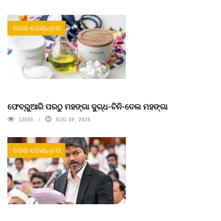
ଦେଶ-ଦେଶାନ୍ତର
ଫେବ୍ରୁଆରି ପରଠୁ ମହଙ୍ଗା ଦୁଗ୍ଧ-ଚିନି-ତେଲ ମହଙ୍ଗା
13589
AUG 06, 2026
ଦେଶ-ଦେଶାନ୍ତର