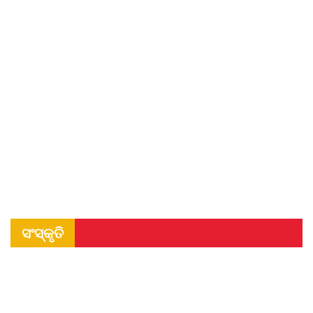
ସଂସ୍କୃତି