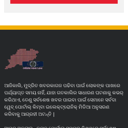
ଆଜିକାଲି, ମୁଦ୍ରିତ ଖବରକାଗଜ ପଢିବା ପାଇଁ ଲୋକଙ୍କ ପାଖରେ
ପର୍ଯ୍ୟାପ୍ତ ସମୟ ନାହିଁ, ଯାହା ଗତକାଲିର ସାଧାରଣ ଘଟଣାକୁ କଭର୍
କରିଥାଏ, ତେଣୁ ସର୍ବଶେଷ ଖବର ପାଇବା ପାଇଁ ସେମାନେ ସର୍ବଦା
ୱେବ୍ ପୋର୍ଟାଲ୍ କିମ୍ବା ଇଲେକ୍ଟ୍ରୋନିକ୍ ମିଡିଆ ଅନୁସରଣ
କରିବାକୁ ଆଗ୍ରହୀ ଅଟନ୍ତି |