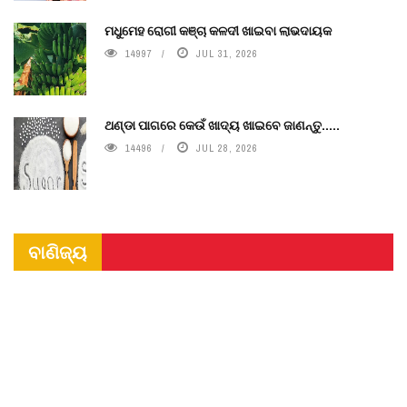
ମଧୁମେହ ରୋଗୀ କଞ୍ଚା କଳଦୀ ଖାଇବା ଲାଭଦାୟକ
14997
JUL 31, 2026
ଥଣ୍ଡା ପାଗରେ କେଉଁ ଖାଦ୍ୟ ଖାଇବେ ଜାଣନ୍ତୁ.....
14496
JUL 28, 2026
ବାଣିଜ୍ୟ