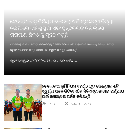
ବେଦାନ୍ତ ଆଲୁମିନିୟମ କୋଇଲା ଖଣି ପ୍ରକଳ୍ପ ବିଦ୍ୟା
ଜରିଆରେ ଝାରସୁଗୁଡ଼ା ଏବଂ ସୁନ୍ଦରଗଡ଼ ଜିଲ୍ଲାରେ
ଗ୍ରାମୀଣ ଶିକ୍ଷାକୁ ସୁଦୃଢ଼ କରୁଛି
ପାଠପଢାକୁ ଉନ୍ନତ କରିବା, ଶିକ୍ଷକଙ୍କୁ ସମର୍ଥନ କରିବା ଏବଂ ଶିକ୍ଷାଗତ ସମ୍ବଳକୁ ମଜବୁତ କରିବା
ଦ୍ୱାରା ୨୫,୦୦୦ ଛାତ୍ରଛାତ୍ରୀ ଏହା ଦ୍ୱାରା ଉପକୃତ ହୋଇଛନ୍ତି
ଭୁବନେଶ୍ୱର ୦୪/୦୮/୨୦୨୬ : ଭାରତର ସର୍ବବୃ ...
ବେଦାନ୍ତ ଆଲୁମିନିୟମ ସମର୍ଥିତ ଯୁବ ତୀରନ୍ଦାଜ ୩ଟି
ସ୍ୱର୍ଣ୍ଣ ପଦକ ଜିତିବା ସହିତ ସିବିଏସ୍ଇ ଜାତୀୟ ପର୍ଯ୍ୟାୟ
ପାଇଁ ଯୋଗ୍ୟତା ଅର୍ଜନ କରିଛନ୍ତି
14437
AUG 01, 2026