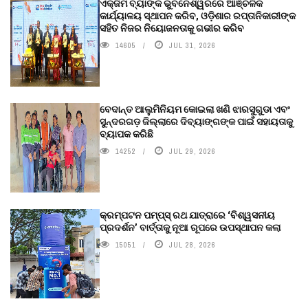
ଏକ୍ଜିମ ବ୍ୟାଙ୍କ ଭୁବନେଶ୍ୱରରେ ଆଞ୍ଚଳିକ
କାର୍ଯ୍ୟାଳୟ ସ୍ଥାପନ କରିବ, ଓଡ଼ିଶାର ରପ୍ତାନିକାରୀଙ୍କ
ସହିତ ନିଜର ନିୟୋଜନତାକୁ ଗଭୀର କରିବ
14605
JUL 31, 2026
ବେଦାନ୍ତ ଆଲୁମିନିୟମ କୋଇଲା ଖଣି ଝାରସୁଗୁଡା ଏବଂ
ସୁନ୍ଦରଗଡ଼ ଜିଲ୍ଲାରେ ଦିବ୍ୟାଙ୍ଗଙ୍କ ପାଇଁ ସହାୟତାକୁ
ବ୍ୟାପକ କରିଛି
14252
JUL 29, 2026
କ୍ରମ୍ପଟନ ପମ୍ପ୍‌ସ୍‌ ରଥ ଯାତ୍ରାରେ ‘ବିଶ୍ୱସନୀୟ
ପ୍ରଦର୍ଶନ’ ବାର୍ତ୍ତାକୁ ନୂଆ ରୂପରେ ଉପସ୍ଥାପନ କଲା
15051
JUL 28, 2026