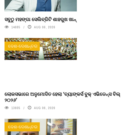
ସବୁଠୁ ମହଙ୍ଗା ସେଲିବ୍ରିଟି ଶାହରୁଖ ଖାନ୍
14685
AUG 06, 2026
ଦେଶ-ଦେଶାନ୍ତର
ଲୋକସଭାରେ ଅନୁମୋଦିତ ହେଲା ‘ବ୍ୟାଙ୍କର୍ସ ବୁକ୍ ଏଭିଡେନ୍ସ ବିଲ୍
୨୦୨୬’
13605
AUG 06, 2026
ଦେଶ-ଦେଶାନ୍ତର