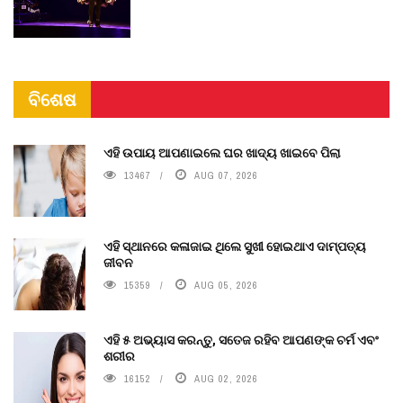
ବିଶେଷ
ଏହି ଉପାୟ ଆପଣାଇଲେ ଘର ଖାଦ୍ୟ ଖାଇବେ ପିଲା
13467
AUG 07, 2026
ଏହି ସ୍ଥାନରେ କଳାଜାଇ ଥିଲେ ସୁଖୀ ହୋଇଥାଏ ଦାମ୍ପତ୍ୟ
ଜୀବନ
15359
AUG 05, 2026
ଏହି ୫ ଅଭ୍ୟାସ କରନ୍ତୁ, ସତେଜ ରହିବ ଆପଣଙ୍କ ଚର୍ମ ଏବଂ
ଶରୀର
16152
AUG 02, 2026