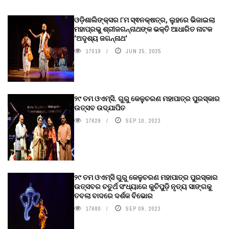
ଓଡ଼ିଶାଲିଙ୍କ୍ସର ୮ମ ସ୍ଵନକ୍ଷତ୍ର, ଲୁହରେ ଭିଜାଇଲା
ମହାପ୍ରଭୁ ଶ୍ରୀଜଗନ୍ନାଥଙ୍କ ଭକ୍ତି ଆଧାରିତ ନାଟକ
‘ଅଦୃଶ୍ୟ ଜଗନ୍ନାଥ‘
17019
JUN 25, 2025
୨୯ ତମ ଓଏମ୍‌ସି. ଗୁରୁ କେଳୁଚରଣ ମହାପାତ୍ର ପୁରସ୍କାର
ଉତ୍ସବ ଉଦ୍‍ଯାପିତ
17629
SEP 10, 2023
୨୯ ତମ ଓଏମ୍‌ସି ଗୁରୁ କେଳୁଚରଣ ମହାପାତ୍ର ପୁରସ୍କାର
ଉତ୍ସବର ଚତୁର୍ଥ ସଂଧ୍ୟାରେ କୁଚିପୁଡ଼ି ନୃତ୍ୟ ସାଙ୍ଗକୁ
ତବଲା ବାଦରେ ଦର୍ଶକ ବିଭୋର
17680
SEP 09, 2023