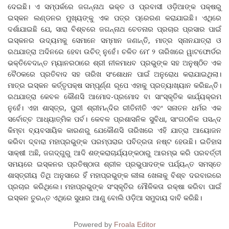
ଦେଇଛି। ଏ ସମ୍ପର୍କରେ ଜଗନ୍ନାଥ ଭକ୍ତ ଓ ପ୍ରବାସୀ ଓଡ଼ିଆଙ୍କ ପକ୍ଷରୁ
ଇସ୍କନ ଲଣ୍ଡନର ମୁଖ୍ୟଙ୍କୁ ଏକ ପତ୍ର ପ୍ରେରଣ କରାଯାଇଛି। ଏଥିରେ
ଦର୍ଶାଯାଇଛି ଯେ, ସାରା ବିଶ୍ବରେ ଜଗନ୍ନାଥ ଚେତନାର ପ୍ରଚାର ପ୍ରସାର ପାଇଁ
ଇସ୍କନର ଉଦ୍ୟମକୁ ସେମାନେ ସମ୍ମାନ ଜଣାନ୍ତି, ମାତ୍ର ସ୍ନାନଯାତ୍ରା ଓ
ରଥଯାତ୍ରା ଅଦିନରେ ହେବା ଉଚିତ୍ ନୁହେଁ। ଚଳିତ ମେ’ ୨ ତାରିଖରେ ୱାଟଫୋର୍ଡର
ଭକ୍ତିବେଦାନ୍ତ ମ୍ୟାନରଠାରେ ଶ୍ରୀ ନୀଳମାଧବ ପ୍ରଭୁଙ୍କ ସହ ଅନୁଷ୍ଠିତ ଏକ
ବୈଠକରେ ପ୍ରତିବାଦ ସହ ତାରିଖ ସଂଶୋଧନ ପାଇଁ ଅନୁରୋଧ କରାଯାଇଥିଲା।
ମାତ୍ର ଇସ୍କନ କର୍ତ୍ତୃପକ୍ଷ ସମ୍ପୂର୍ଣ୍ଣ ରୂପେ ଏହାକୁ ପ୍ରତ୍ୟାଖ୍ୟାନ କରିଛନ୍ତି।
ରଥଯାତ୍ରା କେବଳ କୌଣସି ଆମୋଦ-ପ୍ରମୋଦ ବା ସାଂସ୍କୃତିକ କାର୍ଯ୍ୟକ୍ରମ
ନୁହେଁ। ଏହା ଶାସ୍ତ୍ର, ପୁରୀ ଶ୍ରୀମନ୍ଦିର ରୀତିନୀତି ଏବଂ ସନାତନ ଧର୍ମର ଏକ
ସର୍ବୋଚ୍ଚ ଆଧ୍ୟାତ୍ମିକ ପର୍ବ। କେବଳ ପ୍ରଶାସନିକ ସୁବିଧା, ସାଂଗଠନିକ ପସନ୍ଦ
କିମ୍ବା ବ୍ୟବସାୟିକ କାରଣରୁ ଯେକୌଣସି ତାରିଖରେ ଏହି ଯାତ୍ରା ଆୟୋଜନ
କରିବା ଦ୍ବାରା ମହାପ୍ରଭୁଙ୍କ ପରମ୍ପରାର ପବିତ୍ରତା ନଷ୍ଟ ହେଉଛି। ଇତିହାସ
ସାକ୍ଷୀ ଅଛି, ଜଗଦ୍‌ଗୁରୁ ଆଦି ଶଙ୍କରାଚାର୍ଯ୍ୟଙ୍କଠାରୁ ଆରମ୍ଭ କରି ପରବର୍ତ୍ତୀ
ସମୟରେ ଇସ୍କନର ପ୍ରତିଷ୍ଠାତା ଶ୍ରୀଳ ପ୍ରଭୁପାଦଙ୍କ ପର୍ଯ୍ୟନ୍ତ ସମସ୍ତେ
ଶାସ୍ତ୍ରୀୟ ତିଥି ଅନୁସାରେ ହିଁ ମହାପ୍ରଭୁଙ୍କ ଲୀଳା ଖେଳାକୁ ବିଶ୍ବ ଦରବାରରେ
ପ୍ରଚାର କରିଥିଲେ। ମହାପ୍ରଭୁଙ୍କ ସଂସ୍କୃତିର ମୌଳିକତା ରକ୍ଷା କରିବା ପାଇଁ
ଇସ୍କନ ତୁରନ୍ତ ଏଥିରେ ସୁଧାର ଆଣୁ ବୋଲି ଓଡ଼ିଆ ସମୁଦାୟ ଦାବି କରିଛି।
Powered by
Froala Editor