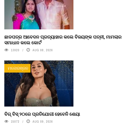
ଛାଡପତ୍ର ଆବେଦନ ପ୍ରତ୍ୟାହାର କଲେ ବିଜୟଙ୍କ ପତ୍ନୀ, ମାମଲାର
ସମାଧାନ କଲେ କୋର୍ଟ
13920
AUG 08, 2026
ମନୋରଞ୍ଜନ
ବିଗ୍ ବିସ୍ ୨୦ରେ ପ୍ରତିଯୋଗୀ ହେବେନି ଶେୟା
15072
AUG 09, 2026