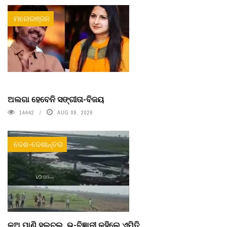
ମନୋରଞ୍ଜନ
ଅଲଗା ହେବେନି ସଙ୍ଗୀତା-ବିଜୟ
14442
AUG 09, 2026
ଦେଶ-ଦେଶାନ୍ତର
କୂଅ ପାଣି ହଲଚଲ, ଭୂ-ବିଜ୍ଞାନୀ କହିଲେ ଏମିତି...