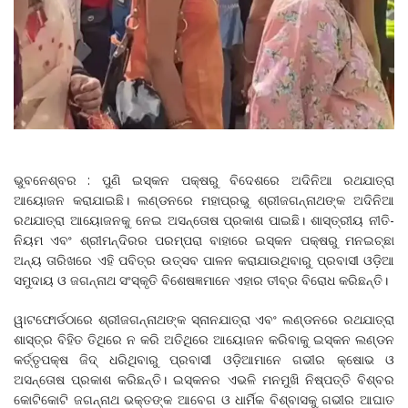
ଭୁବନେଶ୍ବର : ପୁଣି ଇସ୍କନ ପକ୍ଷରୁ ବିଦେଶରେ ଅଦିନିଆ ରଥଯାତ୍ରା
ଆୟୋଜନ କରାଯାଇଛି। ଲଣ୍ଡନରେ ମହାପ୍ରଭୁ ଶ୍ରୀଜଗନ୍ନାଥଙ୍କ ଅଦିନିଆ
ରଥଯାତ୍ରା ଆୟୋଜନକୁ ନେଇ ଅସନ୍ତୋଷ ପ୍ରକାଶ ପାଇଛି। ଶାସ୍ତ୍ରୀୟ ନୀତି-
ନିୟମ ଏବଂ ଶ୍ରୀମନ୍ଦିରର ପରମ୍ପରା ବାହାରେ ଇସ୍କନ ପକ୍ଷରୁ ମନଇଚ୍ଛା
ଅନ୍ୟ ତାରିଖରେ ଏହି ପବିତ୍ର ଉତ୍ସବ ପାଳନ କରାଯାଉଥିବାରୁ ପ୍ରବାସୀ ଓଡ଼ିଆ
ସମୁଦାୟ ଓ ଜଗନ୍ନାଥ ସଂସ୍କୃତି ବିଶେଷଜ୍ଞମାନେ ଏହାର ତୀବ୍ର ବିରୋଧ କରିଛନ୍ତି।
ୱାଟଫୋର୍ଡଠାରେ ଶ୍ରୀଜଗନ୍ନାଥଙ୍କ ସ୍ନାନଯାତ୍ରା ଏବଂ ଲଣ୍ଡନରେ ରଥଯାତ୍ରା
ଶାସ୍ତ୍ର ବିହିତ ତିଥିରେ ନ କରି ଅତିଥିରେ ଆୟୋଜନ କରିବାକୁ ଇସ୍କନ ଲଣ୍ଡନ
କର୍ତ୍ତୃପକ୍ଷ ଜିଦ୍ ଧରିଥିବାରୁ ପ୍ରବାସୀ ଓଡ଼ିଆମାନେ ଗଭୀର କ୍ଷୋଭ ଓ
ଅସନ୍ତୋଷ ପ୍ରକାଶ କରିଛନ୍ତି। ଇସ୍କନର ଏଭଳି ମନମୁଖି ନିଷ୍ପତ୍ତି ବିଶ୍ବର
କୋଟିକୋଟି ଜଗନ୍ନାଥ ଭକ୍ତଙ୍କ ଆବେଗ ଓ ଧାର୍ମିକ ବିଶ୍ବାସକୁ ଗଭୀର ଆଘାତ