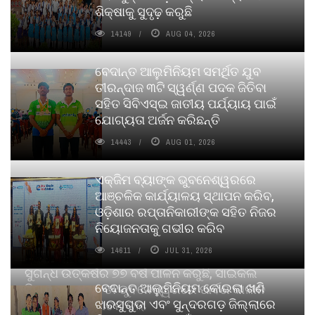
ଶିକ୍ଷାକୁ ସୁଦୃଢ଼ କରୁଛି
14149
AUG 04, 2026
ବେଦାନ୍ତ ଆଲୁମିନିୟମ ସମର୍ଥିତ ଯୁବ
ତୀରନ୍ଦାଜ ୩ଟି ସ୍ୱର୍ଣ୍ଣ ପଦକ ଜିତିବା
ସହିତ ସିବିଏସ୍ଇ ଜାତୀୟ ପର୍ଯ୍ୟାୟ ପାଇଁ
ଯୋଗ୍ୟତା ଅର୍ଜନ କରିଛନ୍ତି
14443
AUG 01, 2026
ଏକ୍ଜିମ ବ୍ୟାଙ୍କ ଭୁବନେଶ୍ୱରରେ
ଆଞ୍ଚଳିକ କାର୍ଯ୍ୟାଳୟ ସ୍ଥାପନ କରିବ,
ଓଡ଼ିଶାର ରପ୍ତାନିକାରୀଙ୍କ ସହିତ ନିଜର
ନିୟୋଜନତାକୁ ଗଭୀର କରିବ
14611
JUL 31, 2026
ସୁଗନ୍ଧ ଉତ୍କର୍ଷର ୭୭ ବର୍ଷ ପାଳନ କରୁଛି, ସାଇକଲ
ବେଦାନ୍ତ ଆଲୁମିନିୟମ କୋଇଲା ଖଣି
ପିୟୋର୍‌ ଅଗରବତୀ ଭୁବନେଶ୍ୱରରେ ପାର୍ବଣ କାଳୀନ
ଝାରସୁଗୁଡା ଏବଂ ସୁନ୍ଦରଗଡ଼ ଜିଲ୍ଲାରେ
ନବସୃଜନ ଉନ୍ମୋଚନ କଲା