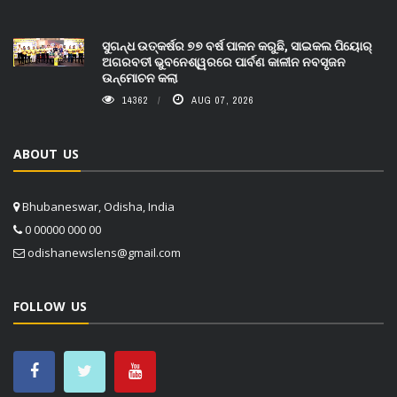
ସୁଗନ୍ଧ ଉତ୍କର୍ଷର ୭୭ ବର୍ଷ ପାଳନ କରୁଛି, ସାଇକଲ ପିୟୋର୍‌
ଅଗରବତୀ ଭୁବନେଶ୍ୱରରେ ପାର୍ବଣ କାଳୀନ ନବସୃଜନ
ଉନ୍ମୋଚନ କଲା
14362
AUG 07, 2026
ABOUT US
Bhubaneswar, Odisha, India
0 00000 000 00
odishanewslens@gmail.com
FOLLOW US