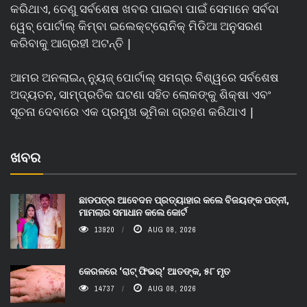
କରିଥାଏ, ତେଣୁ ସର୍ବଶେଷ ଖବର ପାଇବା ପାଇଁ ସେମାନେ ସର୍ବଦା
ୱେବ୍ ପୋର୍ଟାଲ୍ କିମ୍ବା ଇଲେକ୍ଟ୍ରୋନିକ୍ ମିଡିଆ ଅନୁସରଣ
କରିବାକୁ ଆଗ୍ରହୀ ଅଟନ୍ତି |
ଆମର ଅନଲାଇନ୍ ନ୍ୟୁଜ୍ ପୋର୍ଟାଲ୍ ସମଗ୍ର ବିଶ୍ୱରେ ସର୍ବଶେଷ
ଅଦ୍ୟତନ, ସାମ୍ପ୍ରତିକ ଘଟଣା ସହିତ ଲୋକଙ୍କୁ ଶିକ୍ଷା ଏବଂ
ସୂଚନା ଦେବାରେ ଏକ ପ୍ରମୁଖ ଭୂମିକା ଗ୍ରହଣ କରିଥାଏ |
ଖବର
ଛାଡପତ୍ର ଆବେଦନ ପ୍ରତ୍ୟାହାର କଲେ ବିଜୟଙ୍କ ପତ୍ନୀ,
ମାମଲାର ସମାଧାନ କଲେ କୋର୍ଟ
13920
AUG 08, 2026
କେରଳରେ ‘ରାଟ୍ ଫିଭର୍’ ଆତଙ୍କ, ୫୮ ମୃତ
14737
AUG 08, 2026