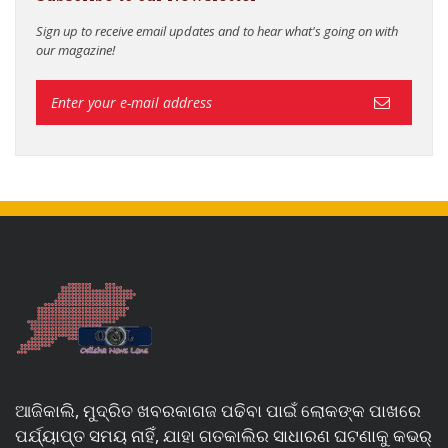
Sign up to receive email updates and to hear what's going on with
our magazine!
ଆଜିକାଲି, ମୁଦ୍ରିତ ଖବରକାଗଜ ପଢିବା ପାଇଁ ଲୋକଙ୍କ ପାଖରେ
ପର୍ଯ୍ୟାପ୍ତ ସମୟ ନାହିଁ, ଯାହା ଗତକାଲିର ସାଧାରଣ ଘଟଣାକୁ କଭର୍