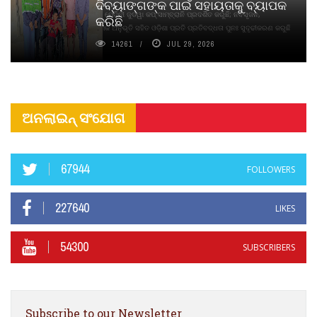
ଦିବ୍ୟାଙ୍ଗଙ୍କ ପାଇଁ ସହାୟତାକୁ ବ୍ୟାପକ
ବାଉଁଶ ବିହୀନ କଠିନ ଧୂପ ଏବଂ ମେଦିନୀ ଜୁଡୱା କପ୍‌ ସାମ୍ବ୍ରାନି ପ୍ରଦର୍ଶିତ କରୁଛି; ନବସୃଜନ,
କରିଛି
ଦୀର୍ଘସ୍ଥାୟିତା ଏବଂ ଆଧ୍ୟାତ୍ମିକ ଅନୁଭୂତି ସହିତ ଓଡ଼ିଶା ପ୍ରତି ପ୍ରତିବଦ୍ଧତା ପୁନଃ ସୁଦୃଢୀକରଣ କରୁଛି
14261
JUL 29, 2026
ଅନଲାଇନ୍ ସଂଯୋଗ
67944
FOLLOWERS
227640
LIKES
54300
SUBSCRIBERS
Subscribe to our Newsletter