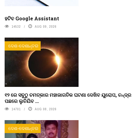
ହଟିବ Google Assistant
14532
AUG 09, 2026
ଦେଶ-ଦେଶାନ୍ତର
୧୨ ରେ ସବୁଠୁ ଚମତ୍କାର ମହାଜାଗତିକ ଘଟଣା ଦେଖିବ ୟୁରୋପ, ଚନ୍ଦ୍ର
ପଛରେ ଲୁଚିଯିବ ...
14701
AUG 08, 2026
ଦେଶ-ଦେଶାନ୍ତର