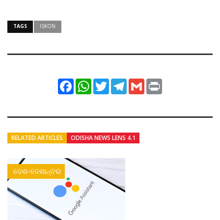
TAGS
ISKON
Facebook
WhatsApp
Twitter
Telegram
Gmail
Print
RELATED ARTICLES
ODISHA NEWS LENS 4.1
ଦେଶ-ଦେଶାନ୍ତର