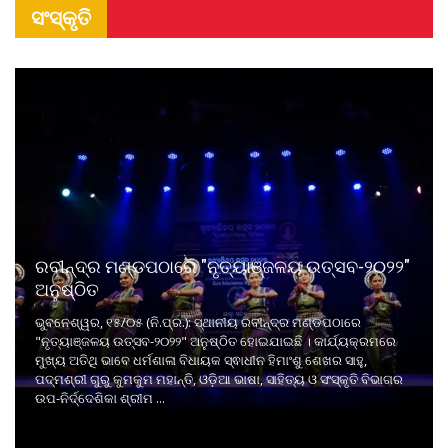
ସଂସ୍କୃତି
ରବୀନ୍ଦ୍ର ମଣ୍ଡପଠାରେ "ନୃତ୍ୟାଞ୍ଜଳୟ ଉତ୍ସବ-୨୦୨୨"
ଅନୁଷ୍ଠିତ
ଭୁବନେଶ୍ୱର, ୧୫/୦୫ (ନି.ପ୍ର.): ସ୍ଥାନୀୟ ରବୀନ୍ଦ୍ର ମଣ୍ଡପଠାରେ
"ନୃତ୍ୟାଞ୍ଜଳୟ ଉତ୍ସବ-୨୦୨୨" ଅନୁଷ୍ଠିତ ହୋଇଯାଇଛି । କାର୍ଯ୍ୟକ୍ରମରେ
ମୁଖ୍ୟ ଅତିଥି ଭାବେ ଧର୍ମଶାଳା ବିଧାୟକ ସ୍ଵାଧୀନ ହିମାଂଶୁ ଶେଖର ସାହୁ,
ପଦ୍ମଶ୍ରୀ ଗୁରୁ କୁମକୁମ ମହାନ୍ତି, ଓଡ଼ିଆ ଭାଷା, ସାହିତ୍ୟ ଓ ସଂସ୍କୃତି ବିଭାଗର
ଉପ-ନିର୍ଦ୍ଦେଶିକା ଶ୍ରୀମ ...