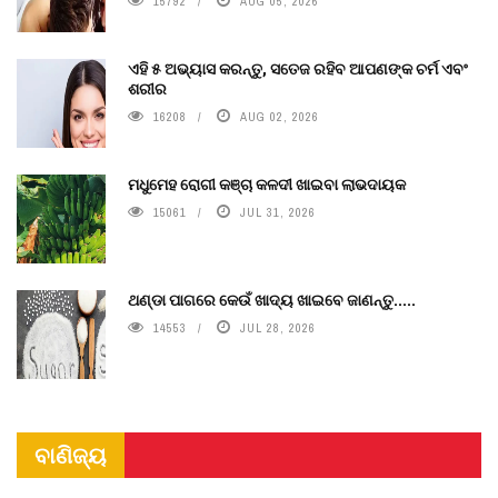
15792
AUG 05, 2026
ଏହି ୫ ଅଭ୍ୟାସ କରନ୍ତୁ, ସତେଜ ରହିବ ଆପଣଙ୍କ ଚର୍ମ ଏବଂ
ଶରୀର
16208
AUG 02, 2026
ମଧୁମେହ ରୋଗୀ କଞ୍ଚା କଳଦୀ ଖାଇବା ଲାଭଦାୟକ
15061
JUL 31, 2026
ଥଣ୍ଡା ପାଗରେ କେଉଁ ଖାଦ୍ୟ ଖାଇବେ ଜାଣନ୍ତୁ.....
14553
JUL 28, 2026
ବାଣିଜ୍ୟ