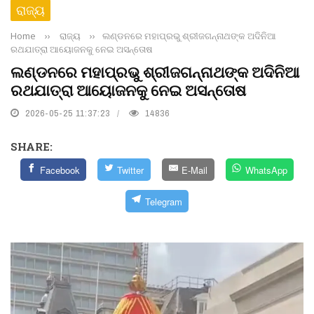
ରାଜ୍ୟ
Home
››
ରାଜ୍ୟ
››
ଲଣ୍ଡନରେ ମହାପ୍ରଭୁ ଶ୍ରୀଜଗନ୍ନାଥଙ୍କ ଅଦିନିଆ
ରଥଯାତ୍ରା ଆୟୋଜନକୁ ନେଇ ଅସନ୍ତୋଷ
ଲଣ୍ଡନରେ ମହାପ୍ରଭୁ ଶ୍ରୀଜଗନ୍ନାଥଙ୍କ ଅଦିନିଆ
ରଥଯାତ୍ରା ଆୟୋଜନକୁ ନେଇ ଅସନ୍ତୋଷ
2026-05-25 11:37:23
14836
SHARE:
Facebook
Twitter
E-Mail
WhatsApp
Telegram