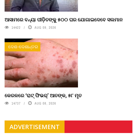
ଆସାମରେ ବନ୍ୟା ପୀଡ଼ିତଙ୍କୁ ୫୦୦ ଘର ଯୋଗାଇଦେବେ ସଲମାନ
14422
AUG 09, 2026
ଦେଶ-ଦେଶାନ୍ତର
କେରଳରେ ‘ରାଟ୍ ଫିଭର୍’ ଆତଙ୍କ, ୫୮ ମୃତ
14737
AUG 08, 2026
ADVERTISEMENT