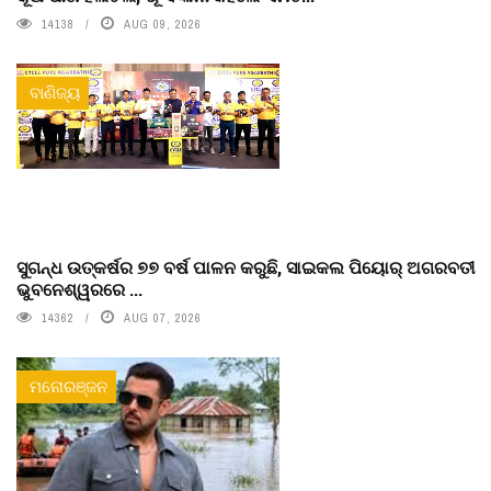
14138
AUG 09, 2026
ବାଣିଜ୍ୟ
ସୁଗନ୍ଧ ଉତ୍କର୍ଷର ୭୭ ବର୍ଷ ପାଳନ କରୁଛି, ସାଇକଲ ପିୟୋର୍‌ ଅଗରବତୀ
ଭୁବନେଶ୍ୱରରେ ...
14362
AUG 07, 2026
ମନୋରଞ୍ଜନ