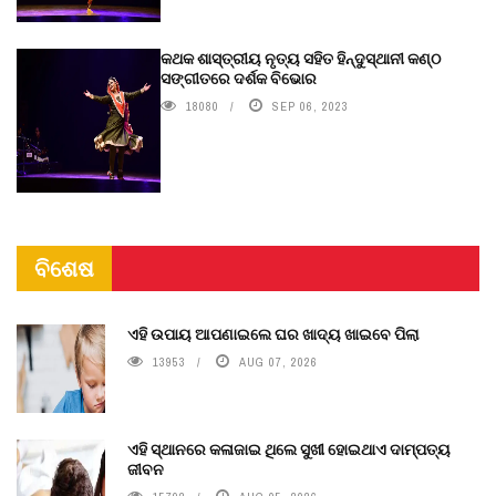
କଥକ ଶାସ୍ତ୍ରୀୟ ନୃତ୍ୟ ସହିତ ହିନ୍ଦୁସ୍ଥାନୀ କଣ୍ଠ
ସଙ୍ଗୀତରେ ଦର୍ଶକ ବିଭୋର
18080
SEP 06, 2023
ବିଶେଷ
ଏହି ଉପାୟ ଆପଣାଇଲେ ଘର ଖାଦ୍ୟ ଖାଇବେ ପିଲା
13953
AUG 07, 2026
ଏହି ସ୍ଥାନରେ କଳାଜାଇ ଥିଲେ ସୁଖୀ ହୋଇଥାଏ ଦାମ୍ପତ୍ୟ
ଜୀବନ