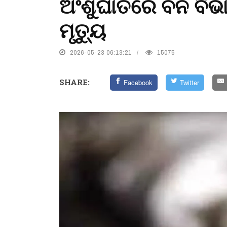
ଅଂଶୁଘାତରେ ବନ ବିଭା
ମୃତ୍ୟୁ
2026-05-23 06:13:21
15075
SHARE:
Facebook
Twitter