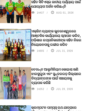
ସହିତ ସିବିଏସ୍ଇ ଜାତୀୟ ପର୍ଯ୍ୟାୟ ପାଇଁ
ଯୋଗ୍ୟତା ଅର୍ଜନ କରିଛନ୍ତି
14437
AUG 01, 2026
ଏକ୍ଜିମ ବ୍ୟାଙ୍କ ଭୁବନେଶ୍ୱରରେ
ଆଞ୍ଚଳିକ କାର୍ଯ୍ୟାଳୟ ସ୍ଥାପନ କରିବ,
ଓଡ଼ିଶାର ରପ୍ତାନିକାରୀଙ୍କ ସହିତ ନିଜର
ନିୟୋଜନତାକୁ ଗଭୀର କରିବ
14605
JUL 31, 2026
ବେଦାନ୍ତ ଆଲୁମିନିୟମ କୋଇଲା ଖଣି
ଝାରସୁଗୁଡା ଏବଂ ସୁନ୍ଦରଗଡ଼ ଜିଲ୍ଲାରେ
ଦିବ୍ୟାଙ୍ଗଙ୍କ ପାଇଁ ସହାୟତାକୁ
ବ୍ୟାପକ କରିଛି
14252
JUL 29, 2026
କ୍ରମ୍ପଟନ ପମ୍ପ୍‌ସ୍‌ ରଥ ଯାତ୍ରାରେ