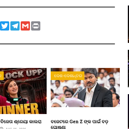
ook
WhatsApp
Twitter
Telegram
Gmail
Print
ନ
ଦେଶ-ଦେଶାନ୍ତର
’ ବିଜେତା ଶ୍ରେୟା କାଲରା
ବଜେଟରେ Gen Z ଙ୍କ ପାଇଁ ବଡ଼
ଘୋଷଣା
AUG 06, 2026