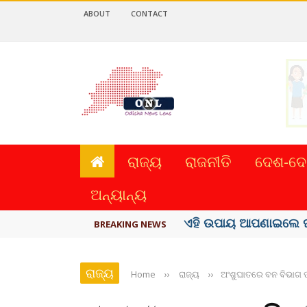
ABOUT
CONTACT
ରାଜ୍ୟ
ରାଜନୀତି
ଦେଶ-ଦେ
ଅନ୍ୟାନ୍ୟ
ଏହି ଉପାୟ ଆପଣାଇଲେ ଘ
BREAKING NEWS
ରାଜ୍ୟ
Home
››
ରାଜ୍ୟ
››
ଅଂଶୁଘାତରେ ବନ ବିଭାଗ ପା