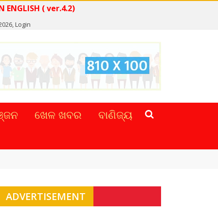
D NEWS IN ENGLISH ( ver.4.2)
 2026,
Login
୍ଜନ
ଖେଳ ଖବର
ବାଣିଜ୍ୟ
ADVERTISEMENT