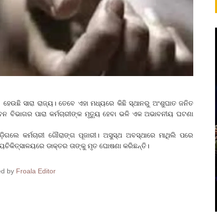
ୁ ହେଉଛି ସାରା ରାଜ୍ୟ। ତେବେ ଏହା ମଧ୍ୟରେ କିଛି ସ୍ଥାନରୁ ଅଂଶୁଘାତ ଜନିତ
 ବନ ବିଭାଗର ପାରା କର୍ମଚାରୀଙ୍କ ମୃତ୍ୟୁ ହେବା ଭଳି ଏକ ଅଭାବନୀୟ ଘଟଣା
ଡ଼ିଗଲେ କର୍ମଚାରୀ ଗୌରାଙ୍ଗ ପୂଜାରୀ। ଅସୁସ୍ଥ ଅବସ୍ଥାରେ ମାଥିଲି ପରେ
୍ୟଚିକିତ୍ସାଳୟରେ ଡାକ୍ତର ତାଙ୍କୁ ମୃତ ଘୋଷଣା କରିଛନ୍ତି।
ed by
Froala Editor