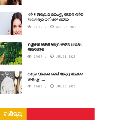
ଏହି ୫ ଅଭ୍ୟାସ କରନ୍ତୁ, ସତେଜ ରହିବ
ଆପଣଙ୍କ ଚର୍ମ ଏବଂ ଶରୀର
16152
AUG 02, 2026
ମଧୁମେହ ରୋଗୀ କଞ୍ଚା କଳଦୀ ଖାଇବା
ଲାଭଦାୟକ
14997
JUL 31, 2026
ଥଣ୍ଡା ପାଗରେ କେଉଁ ଖାଦ୍ୟ ଖାଇବେ
ଜାଣନ୍ତୁ.....
14496
JUL 28, 2026
ବାଣିଜ୍ୟ