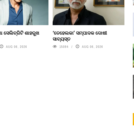
ା ସେଲିବ୍ରିଟି ଶାହରୁଖ
‘ତେହେଲକା’ ସମ୍ପାଦକ ଦୋଷୀ
ସାବ୍ୟସ୍ତ
AUG 06, 2026
15084
AUG 06, 2026