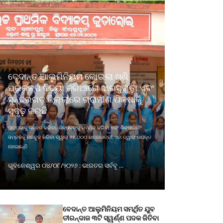
ବେଦାନ୍ତ ଆଲୁମିନିୟମ କୋଇଲା ଖଣି
ପ୍ରକଳ୍ପ ବିଦ୍ୟା ଜରିଆରେ ଝାରସୁଗୁଡ଼ା ଏବଂ
ସୁନ୍ଦରଗଡ଼ ଜିଲ୍ଲାରେ ଗ୍ରାମୀଣ ଶିକ୍ଷାକୁ
ସୁଦୃଢ଼ କରୁଛି
ପାଠପଢାକୁ ଉନ୍ନତ କରିବା, ଶିକ୍ଷକଙ୍କୁ ସମର୍ଥନ କରିବା ଏବଂ ଶିକ୍ଷାଗତ
ସମ୍ବଳକୁ ମଜବୁତ କରିବା ଦ୍ୱାରା ୨୫,୦୦୦ ଛାତ୍ରଛାତ୍ରୀ ଏହା ଦ୍ୱାରା ଉପକୃତ
ହୋଇଛନ୍ତି
ଭୁବନେଶ୍ୱର ୦୪/୦୮/୨୦୨୬ : ଭାରତର ସର୍ବବୃ ...
ବେଦାନ୍ତ ଆଲୁମିନିୟମ ସମର୍ଥିତ ଯୁବ
ତୀରନ୍ଦାଜ ୩ଟି ସ୍ୱର୍ଣ୍ଣ ପଦକ ଜିତିବା