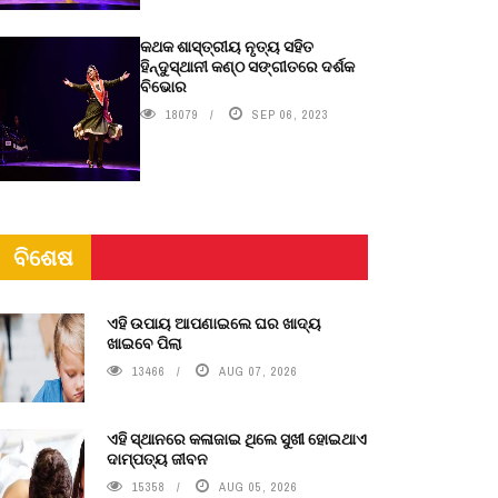
କଥକ ଶାସ୍ତ୍ରୀୟ ନୃତ୍ୟ ସହିତ
ହିନ୍ଦୁସ୍ଥାନୀ କଣ୍ଠ ସଙ୍ଗୀତରେ ଦର୍ଶକ
ବିଭୋର
18079
SEP 06, 2023
ବିଶେଷ
ଏହି ଉପାୟ ଆପଣାଇଲେ ଘର ଖାଦ୍ୟ
ଖାଇବେ ପିଲା
13466
AUG 07, 2026
ଏହି ସ୍ଥାନରେ କଳାଜାଇ ଥିଲେ ସୁଖୀ ହୋଇଥାଏ
ଦାମ୍ପତ୍ୟ ଜୀବନ
15358
AUG 05, 2026