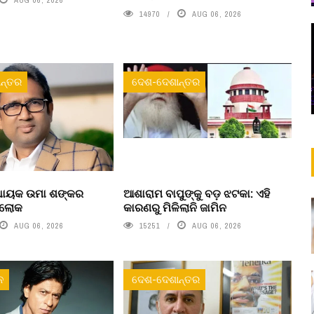
14970
AUG 06, 2026
ନ୍ତର
ଦେଶ-ଦେଶାନ୍ତର
ବିଧାୟକ ଉମା ଶଙ୍କର
ଆଶାରାମ ବାପୁଙ୍କୁ ବଡ଼ ଝଟକା: ଏହି
ରଲୋକ
କାରଣରୁ ମିଳିଲାନି ଜାମିନ
AUG 06, 2026
15251
AUG 06, 2026
ନ
ଦେଶ-ଦେଶାନ୍ତର