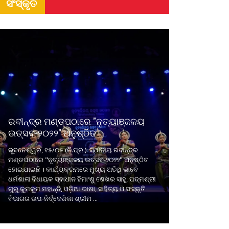
ସଂସ୍କୃତି
ରବୀନ୍ଦ୍ର ମଣ୍ଡପଠାରେ "ନୃତ୍ୟାଞ୍ଜଳୟ
ଉତ୍ସବ-୨୦୨୨" ଅନୁଷ୍ଠିତ
ଭୁବନେଶ୍ୱର, ୧୫/୦୫ (ନି.ପ୍ର.): ସ୍ଥାନୀୟ ରବୀନ୍ଦ୍ର
ମଣ୍ଡପଠାରେ "ନୃତ୍ୟାଞ୍ଜଳୟ ଉତ୍ସବ-୨୦୨୨" ଅନୁଷ୍ଠିତ
ହୋଇଯାଇଛି । କାର୍ଯ୍ୟକ୍ରମରେ ମୁଖ୍ୟ ଅତିଥି ଭାବେ
ଧର୍ମଶାଳା ବିଧାୟକ ସ୍ଵାଧୀନ ହିମାଂଶୁ ଶେଖର ସାହୁ, ପଦ୍ମଶ୍ରୀ
ଗୁରୁ କୁମକୁମ ମହାନ୍ତି, ଓଡ଼ିଆ ଭାଷା, ସାହିତ୍ୟ ଓ ସଂସ୍କୃତି
ବିଭାଗର ଉପ-ନିର୍ଦ୍ଦେଶିକା ଶ୍ରୀମ ...