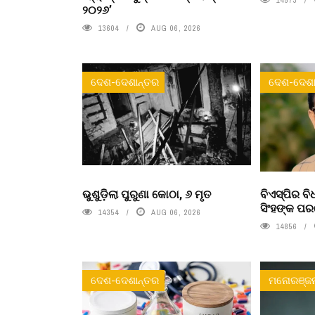
୨୦୨୬’
13604
AUG 06, 2026
ଦେଶ-ଦେଶାନ୍ତର
ଦେଶ-ଦେଶା
ଭୁଶୁଡ଼ିଲା ପୁରୁଣା କୋଠା, ୬ ମୃତ
ବିଏସ୍‌ପିର 
ସିଂହଙ୍କ ପ
14354
AUG 06, 2026
14856
ଦେଶ-ଦେଶାନ୍ତର
ମନୋରଞ୍ଜ