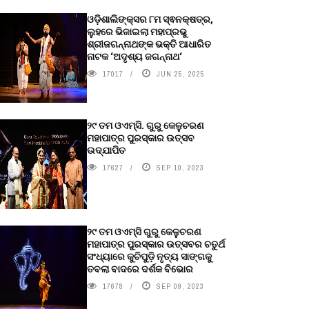
ଓଡ଼ିଶାଲିଙ୍କ୍ସର ୮ମ ସ୍ଵନକ୍ଷତ୍ର,
ଲୁହରେ ଭିଜାଇଲା ମହାପ୍ରଭୁ
ଶ୍ରୀଜଗନ୍ନାଥଙ୍କ ଭକ୍ତି ଆଧାରିତ
ନାଟକ ‘ଅଦୃଶ୍ୟ ଜଗନ୍ନାଥ‘
17017
JUN 25, 2025
୨୯ ତମ ଓଏମ୍‌ସି. ଗୁରୁ କେଳୁଚରଣ
ମହାପାତ୍ର ପୁରସ୍କାର ଉତ୍ସବ
ଉଦ୍‍ଯାପିତ
17627
SEP 10, 2023
୨୯ ତମ ଓଏମ୍‌ସି ଗୁରୁ କେଳୁଚରଣ
ମହାପାତ୍ର ପୁରସ୍କାର ଉତ୍ସବର ଚତୁର୍ଥ
ସଂଧ୍ୟାରେ କୁଚିପୁଡ଼ି ନୃତ୍ୟ ସାଙ୍ଗକୁ
ତବଲା ବାଦରେ ଦର୍ଶକ ବିଭୋର
17678
SEP 09, 2023