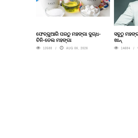
ଫେବ୍ରୁଆରି ପରଠୁ ମହଙ୍ଗା ଦୁଗ୍ଧ-
ସବୁଠୁ ମହଙ୍ଗ
ଚିନି-ତେଲ ମହଙ୍ଗା
ଖାନ୍
13588
AUG 06, 2026
14684