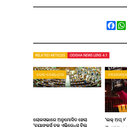
Faceb
RELATED ARTICLES
ODISHA NEWS LENS 4.1
ଦେଶ-ଦେଶାନ୍ତର
ମନୋରଞ୍ଜ
ଲୋକସଭାରେ ଅନୁମୋଦିତ ହେଲା
‘ଲକ୍ ଅପ୍ ୨
‘ବ୍ୟାଙ୍କର୍ସ ବୁକ୍ ଏଭିଡେନ୍ସ ବିଲ୍
14573