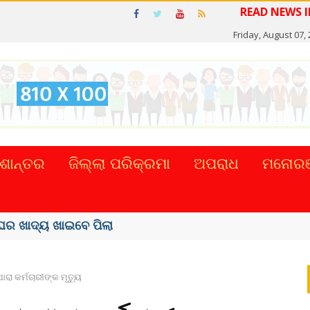
REA
Friday, August 07,
ଶାନ୍ତର
ଜିଲ୍ଲା ପରିକ୍ରମା
ଅପରାଧ
ମନୋରଞ
ର ଖାଦ୍ୟ ଖାଇବେ ପିଲା
ରା କର୍ମଚାରୀଙ୍କ ମୃତ୍ୟୁ