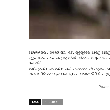
ମାଲକାନଗିରି : ଅସହ୍ୟ ଖରା, ତାତି, ଗୁଳୁଗୁଳିରେ ଆଉଟୁ ପାଉଟ
ମୃତ୍ୟୁ ଖବର ମଧ୍ୟ ସାମ୍ନାକୁ ଆସିଛି। ଶନିବାର ଅଂଶୁଘାତରେ
ଜଣାପଡ଼ିଛି।
ଗୋବିନ୍ଦପାଲି ପାଟ୍ରୋଲିଂ ପାଇଁ ଗଲାବେଳେ ମଝିରାସ୍ତାରେ ପ
ମାଲକାନଗିରି ସ୍ଥାନାନ୍ତର ହୋଇଥିଲେ। ମାଲକାନଗିରି ଜିଲା ମୁଖ
Power
TAGS
SUNSTROKE