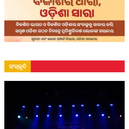
ସଂସ୍କୃତି