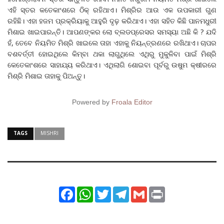
ଏହି ସ୍ତର କତେକାଂଶରେ ଠିକ୍‌ ରହିଥାଏ। ମିଶ୍ରିର ଆଉ ଏକ ଉପକାରୀ ଗୁଣ
ରହିଛି। ଏହା ହଜମ ପ୍ରକ୍ରିୟାକୁ ଆହୁରି ଦୃଢ଼ କରିଥାଏ। ଏହା ସହିତ କିଛି ପାନମଧୁରୀ
ମିଶାଇ ଖାଇପାରନ୍ତି। ଆପଣଙ୍କର ଲୋ ବ୍ଲଡପ୍ରେସର ସମସ୍ୟା ଅଛି କି ? ଯଦି
ହଁ, ତେବେ ନିୟମିତ ମିଶ୍ରି ଖାଇଲେ ତାହା ଏହାକୁ ନିୟନ୍ତ୍ରଣରେ ରଖିଥାଏ। ଚାପର
ବଶବର୍ତ୍ତୀ ହୋଇଥିଲେ କିମ୍ବା ଥକା ଲାଗୁଥିଲେ ଏଥିରୁ ମୁକୁଳିବା ପାଇଁ ମିଶ୍ରି
କେତେକାଂଶରେ ସାହାଯ୍ୟ କରିଥାଏ। ଏଥିଲାଗି ଶୋଇବା ପୂର୍ବରୁ ଉଷୁମ କ୍ଷୀରରେ
ମିଶ୍ରି ମିଶାଇ ତାହାକୁ ପିଅନ୍ତୁ।
Powered by
Froala Editor
TAGS
MISHRI
Facebook
WhatsApp
Twitter
Telegram
Gmail
Print