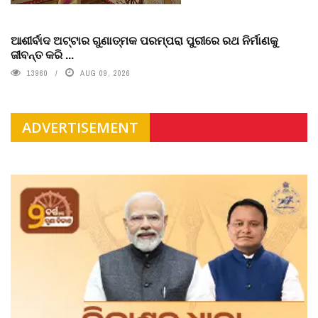
ଆଶୀର୍ବାଦ ଅଟ୍ଟାର ଗୁଣାତ୍ମକ ପରମ୍ପରା ପୁରୀରେ ରଥ ନିର୍ମାଣକୁ
ଜୀବନ୍ତ କରି ...
13960
AUG 09, 2026
ADVERTISEMENT