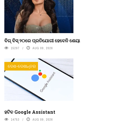
ବିଗ୍ ବିସ୍ ୨୦ରେ ପ୍ରତିଯୋଗୀ ହେବେନି ଶେୟା
15297
AUG 09, 2026
ଦେଶ-ଦେଶାନ୍ତର
ହଟିବ Google Assistant
14753
AUG 09, 2026