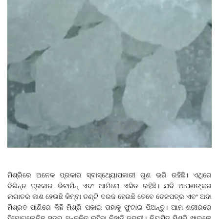
ମିଶ୍ରିରେ ଅନେକ ପ୍ରକାର ସ୍ବାସ୍ଥ୍ୟୋପକାରୀ ଗୁଣ ଭରି ରହିଛି। ଏଥିରେ
ବିଭିନ୍ନ ପ୍ରକାର ଭିଟାମିନ୍‌ ଏବଂ ଆମିନୋ ଏସିଡ ରହିଛି। ଯଦି ଆପଣଙ୍କର
ଲଗାତର କାଶ ହେଉଛି କିମ୍ବା ତଣ୍ଟି ଦରଜ ହେଉଛି ତେବେ ତେଜପତ୍ର ଏବଂ ଅଦା
ମିଶ୍ରତ ପାଣିରେ କିଛି ମିଶ୍ରି ପକାଇ ତାହାକୁ ଫୁଟାଇ ପିଅନ୍ତୁ। ଆମ ଶରୀରରେ
ହିମୋଗ୍ଲୋବିନ ସ୍ତର ସନ୍ତୁଳିତ ରହିବା ନିହାତି ଜରୁରୀ। ନିୟମିତ ମିଶ୍ରି ଖାଇଲେ