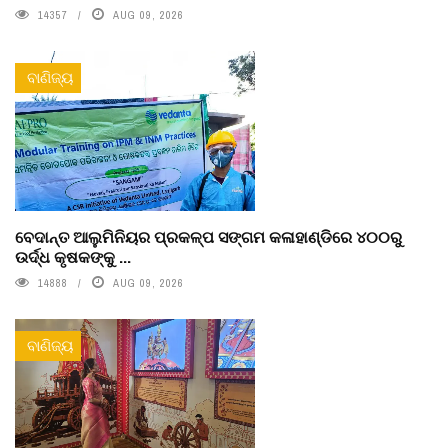
14357
AUG 09, 2026
ବାଣିଜ୍ୟ
ବେଦାନ୍ତ ଆଲୁମିନିୟର ପ୍ରକଳ୍ପ ସଙ୍ଗମ କଳାହାଣ୍ଡିରେ ୪୦୦ରୁ
ଉର୍ଦ୍ଧ କୃଷକଙ୍କୁ ...
14888
AUG 09, 2026
ବାଣିଜ୍ୟ