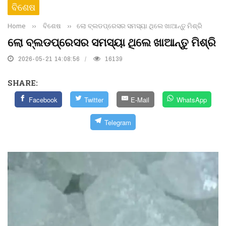
ବିଶେଷ
Home
››
ବିଶେଷ
››
ଲୋ ବ୍ଲଡପ୍ରେସର ସମସ୍ୟା ଥିଲେ ଖାଆନ୍ତୁ ମିଶ୍ରି
ଲୋ ବ୍ଲଡପ୍ରେସର ସମସ୍ୟା ଥିଲେ ଖାଆନ୍ତୁ ମିଶ୍ରି
2026-05-21 14:08:56
16139
SHARE:
Facebook
Twitter
E-Mail
WhatsApp
Telegram