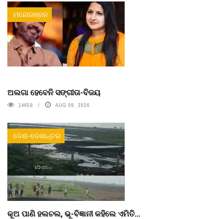
ମନୋରଞ୍ଜନ
ଅଲଗା ହେବେନି ସଙ୍ଗୀତା-ବିଜୟ
14659
AUG 09, 2026
ଦେଶ-ଦେଶାନ୍ତର
କୂଅ ପାଣି ହଲଚଲ, ଭୂ-ବିଜ୍ଞାନୀ କହିଲେ ଏମିତି...