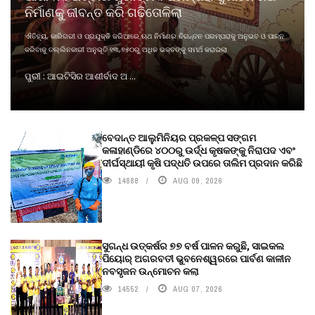
ନିର୍ମାଣକୁ ଜୀବନ୍ତ କରି ଗଢିତୋଳିଲା
ଐତିହ୍ୟ, କାରିଗରୀ ଓ ପ୍ରଯୁକ୍ତି ଜରିଆରେ ଋଥ ନିର୍ମାଣର ଚିରନ୍ତନ ପରମ୍ପରାକୁ ଅନୁଭବ ଓ ପାଳନ
କରିବାକୁ ତଲ୍ଲିନକାରୀ ଅନୁଭୂତି ୧୩,୭୫୦ରୁ ଅଧିକ ଭକ୍ତଙ୍କୁ ସମର୍ଥ କରାଇଲା
ପୁରୀ : ଆଇଟିସିର ଆଶୀର୍ବାଦ ଅ ...
ବେଦାନ୍ତ ଆଲୁମିନିୟର ପ୍ରକଳ୍ପ ସଙ୍ଗମ
କଳାହାଣ୍ଡିରେ ୪୦୦ରୁ ଉର୍ଦ୍ଧ କୃଷକଙ୍କୁ ନିରାପଦ ଏବଂ
ଦୀର୍ଘସ୍ଥାୟୀ କୃଷି ପଦ୍ଧତି ଉପରେ ତାଲିମ ପ୍ରଦାନ କରିଛି
14888
AUG 09, 2026
ସୁଗନ୍ଧ ଉତ୍କର୍ଷର ୭୭ ବର୍ଷ ପାଳନ କରୁଛି, ସାଇକଲ
ପିୟୋର୍‌ ଅଗରବତୀ ଭୁବନେଶ୍ୱରରେ ପାର୍ବଣ କାଳୀନ
ନବସୃଜନ ଉନ୍ମୋଚନ କଲା
14552
AUG 07, 2026