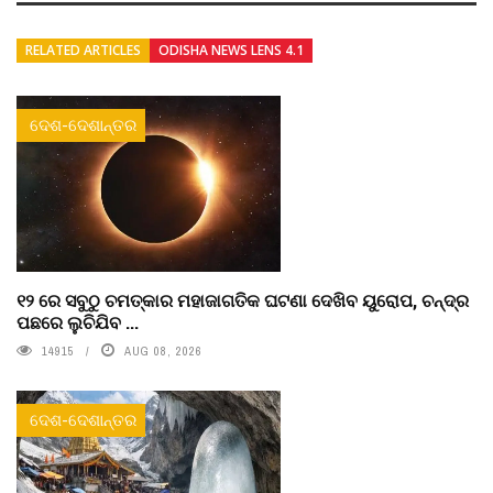
RELATED ARTICLES
ODISHA NEWS LENS 4.1
ଦେଶ-ଦେଶାନ୍ତର
୧୨ ରେ ସବୁଠୁ ଚମତ୍କାର ମହାଜାଗତିକ ଘଟଣା ଦେଖିବ ୟୁରୋପ, ଚନ୍ଦ୍ର
ପଛରେ ଲୁଚିଯିବ ...
14915
AUG 08, 2026
ଦେଶ-ଦେଶାନ୍ତର