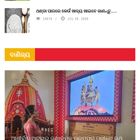
ଥଣ୍ଡା ପାଗରେ କେଉଁ ଖାଦ୍ୟ ଖାଇବେ ଜାଣନ୍ତୁ.....
14578
JUL 28, 2026
ବାଣିଜ୍ୟ
ଆଶୀର୍ବାଦ ଅଟ୍ଟାର ଗୁଣାତ୍ମକ ପରମ୍ପରା ପୁରୀରେ ରଥ