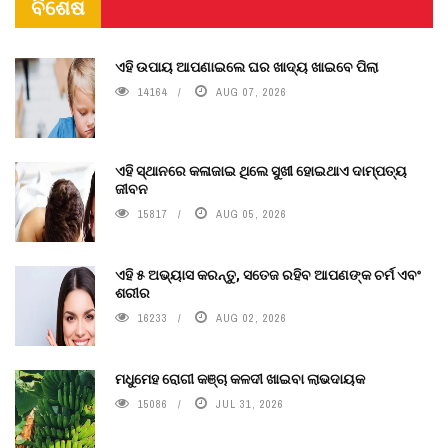
ବିଶେଷ
ଏହି ଉପାୟ ଆପଣାଇଲେ ଘର ଖାଦ୍ୟ ଖାଇବେ ପିଲା
14164
AUG 07, 2026
ଏହି ସ୍ଥାନରେ କଳାଜାଇ ଥିଲେ ସୁଖୀ ହୋଇଥାଏ ଦାମ୍ପତ୍ୟ
ଜୀବନ
15817
AUG 05, 2026
ଏହି ୫ ଅଭ୍ୟାସ କରନ୍ତୁ, ସତେଜ ରହିବ ଆପଣଙ୍କ ଚର୍ମ ଏବଂ
ଶରୀର
16233
AUG 02, 2026
ମଧୁମେହ ରୋଗୀ କଞ୍ଚା କଳଦୀ ଖାଇବା ଲାଭଦାୟକ
15086
JUL 31, 2026