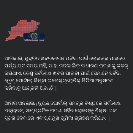
ଆଜିକାଲି, ମୁଦ୍ରିତ ଖବରକାଗଜ ପଢିବା ପାଇଁ ଲୋକଙ୍କ ପାଖରେ
ପର୍ଯ୍ୟାପ୍ତ ସମୟ ନାହିଁ, ଯାହା ଗତକାଲିର ସାଧାରଣ ଘଟଣାକୁ କଭର୍
କରିଥାଏ, ତେଣୁ ସର୍ବଶେଷ ଖବର ପାଇବା ପାଇଁ ସେମାନେ ସର୍ବଦା
ୱେବ୍ ପୋର୍ଟାଲ୍ କିମ୍ବା ଇଲେକ୍ଟ୍ରୋନିକ୍ ମିଡିଆ ଅନୁସରଣ
କରିବାକୁ ଆଗ୍ରହୀ ଅଟନ୍ତି |
ଆମର ଅନଲାଇନ୍ ନ୍ୟୁଜ୍ ପୋର୍ଟାଲ୍ ସମଗ୍ର ବିଶ୍ୱରେ ସର୍ବଶେଷ
ଅଦ୍ୟତନ, ସାମ୍ପ୍ରତିକ ଘଟଣା ସହିତ ଲୋକଙ୍କୁ ଶିକ୍ଷା ଏବଂ
ସୂଚନା ଦେବାରେ ଏକ ପ୍ରମୁଖ ଭୂମିକା ଗ୍ରହଣ କରିଥାଏ |