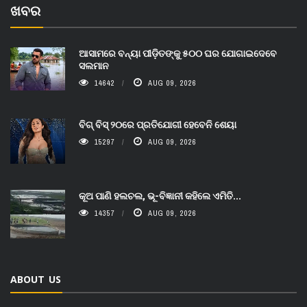
ଖବର
ଆସାମରେ ବନ୍ୟା ପୀଡ଼ିତଙ୍କୁ ୫୦୦ ଘର ଯୋଗାଇଦେବେ
ସଲମାନ
14642
AUG 09, 2026
ବିଗ୍ ବିସ୍ ୨୦ରେ ପ୍ରତିଯୋଗୀ ହେବେନି ଶେୟା
15297
AUG 09, 2026
କୂଅ ପାଣି ହଲଚଲ, ଭୂ-ବିଜ୍ଞାନୀ କହିଲେ ଏମିତି...
14357
AUG 09, 2026
ABOUT US