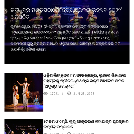
ରବୀନ୍ଦ୍ର ମଣ୍ଡପଠାରେ "ନୃତ୍ୟାଞ୍ଜଳୟ ଉତ୍ସବ-୨୦୨୨"
ଅନୁଷ୍ଠିତ
ଭୁବନେଶ୍ୱର, ୧୫/୦୫ (ନି.ପ୍ର.): ସ୍ଥାନୀୟ ରବୀନ୍ଦ୍ର ମଣ୍ଡପଠାରେ
"ନୃତ୍ୟାଞ୍ଜଳୟ ଉତ୍ସବ-୨୦୨୨" ଅନୁଷ୍ଠିତ ହୋଇଯାଇଛି । କାର୍ଯ୍ୟକ୍ରମରେ
ମୁଖ୍ୟ ଅତିଥି ଭାବେ ଧର୍ମଶାଳା ବିଧାୟକ ସ୍ଵାଧୀନ ହିମାଂଶୁ ଶେଖର ସାହୁ,
ପଦ୍ମଶ୍ରୀ ଗୁରୁ କୁମକୁମ ମହାନ୍ତି, ଓଡ଼ିଆ ଭାଷା, ସାହିତ୍ୟ ଓ ସଂସ୍କୃତି ବିଭାଗର
ଉପ-ନିର୍ଦ୍ଦେଶିକା ଶ୍ରୀମ ...
ଓଡ଼ିଶାଲିଙ୍କ୍ସର ୮ମ ସ୍ଵନକ୍ଷତ୍ର, ଲୁହରେ ଭିଜାଇଲା
ମହାପ୍ରଭୁ ଶ୍ରୀଜଗନ୍ନାଥଙ୍କ ଭକ୍ତି ଆଧାରିତ ନାଟକ
‘ଅଦୃଶ୍ୟ ଜଗନ୍ନାଥ‘
17021
JUN 25, 2025
୨୯ ତମ ଓଏମ୍‌ସି. ଗୁରୁ କେଳୁଚରଣ ମହାପାତ୍ର ପୁରସ୍କାର
ଉତ୍ସବ ଉଦ୍‍ଯାପିତ