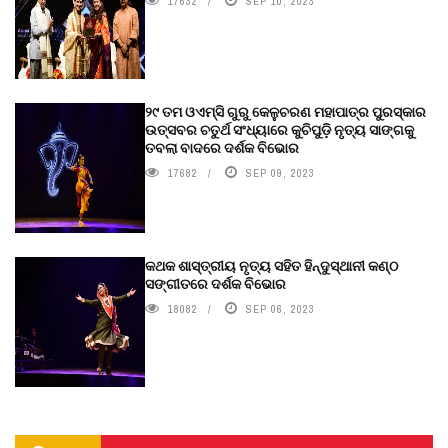
17632
SEP 10, 2023
୨୯ ତମ ଓଏମ୍‌ସି ଗୁରୁ କେଳୁଚରଣ ମହାପାତ୍ର ପୁରସ୍କାର
ଉତ୍ସବର ଚତୁର୍ଥ ସଂଧ୍ୟାରେ କୁଚିପୁଡ଼ି ନୃତ୍ୟ ସାଙ୍ଗକୁ
ତବଲା ବାଦରେ ଦର୍ଶକ ବିଭୋର
17682
SEP 09, 2023
କଥକ ଶାସ୍ତ୍ରୀୟ ନୃତ୍ୟ ସହିତ ହିନ୍ଦୁସ୍ଥାନୀ କଣ୍ଠ
ସଙ୍ଗୀତରେ ଦର୍ଶକ ବିଭୋର
18082
SEP 06, 2023