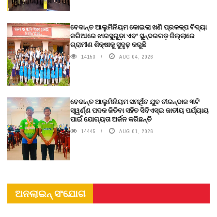
ବେଦାନ୍ତ ଆଲୁମିନିୟମ କୋଇଲା ଖଣି ପ୍ରକଳ୍ପ ବିଦ୍ୟା
ଜରିଆରେ ଝାରସୁଗୁଡ଼ା ଏବଂ ସୁନ୍ଦରଗଡ଼ ଜିଲ୍ଲାରେ
ଗ୍ରାମୀଣ ଶିକ୍ଷାକୁ ସୁଦୃଢ଼ କରୁଛି
14153
AUG 04, 2026
ବେଦାନ୍ତ ଆଲୁମିନିୟମ ସମର୍ଥିତ ଯୁବ ତୀରନ୍ଦାଜ ୩ଟି
ସ୍ୱର୍ଣ୍ଣ ପଦକ ଜିତିବା ସହିତ ସିବିଏସ୍ଇ ଜାତୀୟ ପର୍ଯ୍ୟାୟ
ପାଇଁ ଯୋଗ୍ୟତା ଅର୍ଜନ କରିଛନ୍ତି
14445
AUG 01, 2026
ଅନଲାଇନ୍ ସଂଯୋଗ