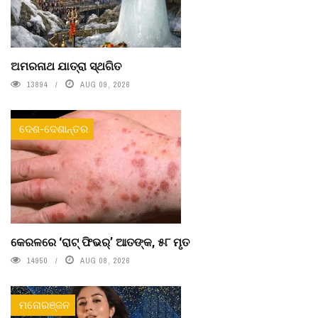
ଅମରନାଥ ଯାତ୍ରା ସ୍ଥଗିତ
13894
AUG 09, 2026
ଦେଶ-ଦେଶାନ୍ତର
କେରଳରେ ‘ରାଟ୍ ଫିଭର୍’ ଆତଙ୍କ, ୫୮ ମୃତ
14950
AUG 08, 2026
ମନୋରଞ୍ଜନ