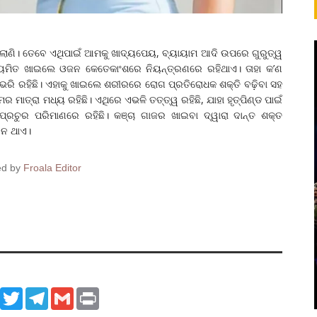
ଲାଣି। ତେବେ ଏଥିପାଇଁ ଆମକୁ ଖାଦ୍ୟପେୟ, ବ୍ୟାୟାମ ଆଦି ଉପରେ ଗୁରୁତ୍ୱ
ନିୟମିତ ଖାଇଲେ ଓଜନ କେତେକାଂଶରେ ନିୟନ୍ତ୍ରଣରେ ରହିଥାଏ। ତାହା କ’ଣ
ଭରି ରହିଛି। ଏହାକୁ ଖାଇଲେ ଶରୀରରେ ରୋଗ ପ୍ରତିରୋଧକ ଶକ୍ତି ବଢ଼ିବା ସହ
ାତ୍ରା ମଧ୍ୟ ରହିଛି। ଏଥିରେ ଏଭଳି ତତ୍ତ୍ୱ ରହିଛି, ଯାହା ହୃତ୍‌ପିଣ୍ଡ ପାଇଁ
ରଚୁର ପରିମାଣରେ ରହିଛି। କଞ୍ଚା ଗାଜର ଖାଇବା ଦ୍ୱାରା ଦାନ୍ତ ଶକ୍ତ
 ନ ଥାଏ।
ed by
Froala Editor
ook
WhatsApp
Twitter
Telegram
Gmail
Print