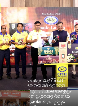
ବେଦାନ୍ତ ଆଲୁମିନିୟମ
କୋଇଲା ଖଣି ପ୍ରକଳ୍ପ
ବିଦ୍ୟା ଜରିଆରେ ଝାରସୁଗୁଡ଼ା
ଏବଂ ସୁନ୍ଦରଗଡ଼ ଜିଲ୍ଲାରେ
ଗ୍ରାମୀଣ ଶିକ୍ଷାକୁ ସୁଦୃଢ଼