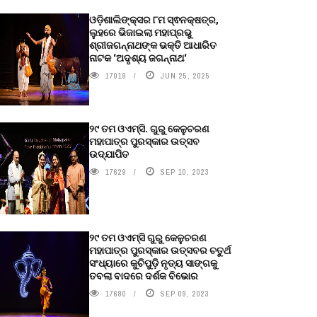
ଓଡ଼ିଶାଲିଙ୍କ୍ସର ୮ମ ସ୍ଵନକ୍ଷତ୍ର,
ଲୁହରେ ଭିଜାଇଲା ମହାପ୍ରଭୁ
ଶ୍ରୀଜଗନ୍ନାଥଙ୍କ ଭକ୍ତି ଆଧାରିତ
ନାଟକ ‘ଅଦୃଶ୍ୟ ଜଗନ୍ନାଥ‘
17019
JUN 25, 2025
୨୯ ତମ ଓଏମ୍‌ସି. ଗୁରୁ କେଳୁଚରଣ
ମହାପାତ୍ର ପୁରସ୍କାର ଉତ୍ସବ
ଉଦ୍‍ଯାପିତ
17629
SEP 10, 2023
୨୯ ତମ ଓଏମ୍‌ସି ଗୁରୁ କେଳୁଚରଣ
ମହାପାତ୍ର ପୁରସ୍କାର ଉତ୍ସବର ଚତୁର୍ଥ
ସଂଧ୍ୟାରେ କୁଚିପୁଡ଼ି ନୃତ୍ୟ ସାଙ୍ଗକୁ
ତବଲା ବାଦରେ ଦର୍ଶକ ବିଭୋର
17680
SEP 09, 2023