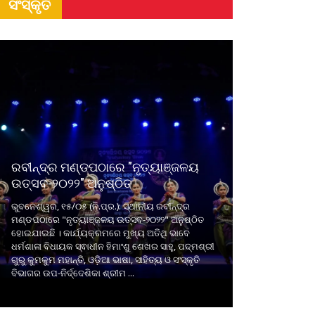
ସଂସ୍କୃତି
ରବୀନ୍ଦ୍ର ମଣ୍ଡପଠାରେ "ନୃତ୍ୟାଞ୍ଜଳୟ
ଉତ୍ସବ-୨୦୨୨" ଅନୁଷ୍ଠିତ
ଭୁବନେଶ୍ୱର, ୧୫/୦୫ (ନି.ପ୍ର.): ସ୍ଥାନୀୟ ରବୀନ୍ଦ୍ର
ମଣ୍ଡପଠାରେ "ନୃତ୍ୟାଞ୍ଜଳୟ ଉତ୍ସବ-୨୦୨୨" ଅନୁଷ୍ଠିତ
ହୋଇଯାଇଛି । କାର୍ଯ୍ୟକ୍ରମରେ ମୁଖ୍ୟ ଅତିଥି ଭାବେ
ଧର୍ମଶାଳା ବିଧାୟକ ସ୍ଵାଧୀନ ହିମାଂଶୁ ଶେଖର ସାହୁ, ପଦ୍ମଶ୍ରୀ
ଗୁରୁ କୁମକୁମ ମହାନ୍ତି, ଓଡ଼ିଆ ଭାଷା, ସାହିତ୍ୟ ଓ ସଂସ୍କୃତି
ବିଭାଗର ଉପ-ନିର୍ଦ୍ଦେଶିକା ଶ୍ରୀମ ...