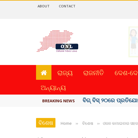
ABOUT
CONTACT
ରାଜ୍ୟ
ରାଜନୀତି
ଦେଶ-ଦେ
ଅନ୍ୟାନ୍ୟ
ଅମରନାଥ ଯାତ୍ରା ସ୍ଥଗିତ
BREAKING NEWS
ବିଶେଷ
Home
››
ବିଶେଷ
››
ଓଜନ କମାଇବାର ସହଜ