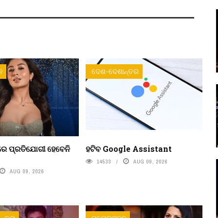
ନ
ଦେଶ-ଦେଶାନ୍ତର
୨୦ରେ ପ୍ରତିଯୋଗୀ ହେବେନି
ହଟିବ Google Assistant
14533
AUG 09, 2026
AUG 09, 2026