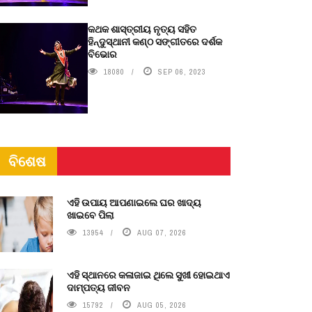
କଥକ ଶାସ୍ତ୍ରୀୟ ନୃତ୍ୟ ସହିତ
ହିନ୍ଦୁସ୍ଥାନୀ କଣ୍ଠ ସଙ୍ଗୀତରେ ଦର୍ଶକ
ବିଭୋର
18080
SEP 06, 2023
ବିଶେଷ
ଏହି ଉପାୟ ଆପଣାଇଲେ ଘର ଖାଦ୍ୟ
ଖାଇବେ ପିଲା
13954
AUG 07, 2026
ଏହି ସ୍ଥାନରେ କଳାଜାଇ ଥିଲେ ସୁଖୀ ହୋଇଥାଏ
ଦାମ୍ପତ୍ୟ ଜୀବନ
15792
AUG 05, 2026