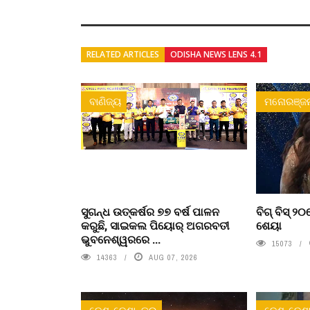
RELATED ARTICLES
ODISHA NEWS LENS 4.1
ବାଣିଜ୍ୟ
ମନୋରଞ୍ଜ
ସୁଗନ୍ଧ ଉତ୍କର୍ଷର ୭୭ ବର୍ଷ ପାଳନ
ବିଗ୍ ବିସ୍ 
କରୁଛି, ସାଇକଲ ପିୟୋର୍‌ ଅଗରବତୀ
ଶେୟା
ଭୁବନେଶ୍ୱରରେ ...
15073
14363
AUG 07, 2026