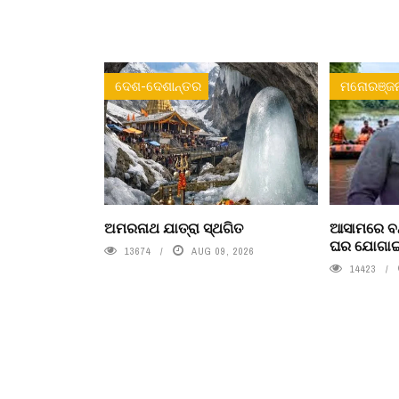
ଦେଶ-ଦେଶାନ୍ତର
ମନୋରଞ୍ଜ
ଅମରନାଥ ଯାତ୍ରା ସ୍ଥଗିତ
ଆସାମରେ ବନ୍
ଘର ଯୋଗା
13674
AUG 09, 2026
14423