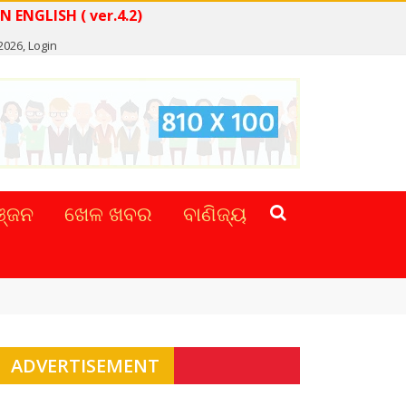
 NEWS IN ENGLISH ( ver.4.2)
2026,
Login
୍ଜନ
ଖେଳ ଖବର
ବାଣିଜ୍ୟ
ADVERTISEMENT