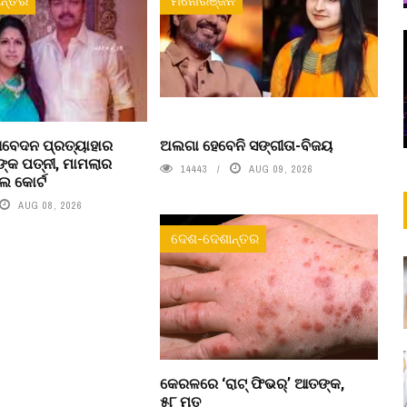
ନ୍ତର
ମନୋରଞ୍ଜନ
ବେଦନ ପ୍ରତ୍ୟାହାର
ଅଲଗା ହେବେନି ସଙ୍ଗୀତା-ବିଜୟ
୍କ ପତ୍ନୀ, ମାମଲାର
14443
AUG 09, 2026
େ କୋର୍ଟ
AUG 08, 2026
ଦେଶ-ଦେଶାନ୍ତର
କେରଳରେ ‘ରାଟ୍ ଫିଭର୍’ ଆତଙ୍କ,
୫୮ ମୃତ