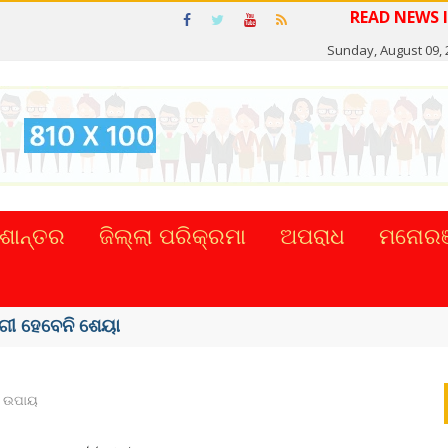
READ
Sunday, August 09, 
ଶାନ୍ତର
ଜିଲ୍ଲା ପରିକ୍ରମା
ଅପରାଧ
ମନୋରଞ
 ଉପାୟ