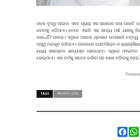
ଓଜନ ବୃଦ୍ଧି ପାଇବା ଏବେ ପ୍ରାୟ ଏକ ସାଧାରଣ କଥା ପାଲଟି ଗ
ଦେବାକୁ ପଡିଥାଏ। ତେବେ ଏଭଳି ଏକ ଖାଦ୍ୟ ଅଛି ଯାହାକୁ 
ଜାଣନ୍ତିି? ଗାଜର। ଏଥିରେ ଅନେକ ପ୍ରକାର ଉପକାରୀ ତତ୍ତ୍ୱ 
ଅସ୍ଥି ମଜଭୂତ ରହିଥାଏ। ଗାଜରରେ ପୋଟାସିୟମ ଓ କ୍ୟାଲ୍‌ସିୟମର ମ
ମଧ୍ୟ ଲାଭପ୍ରଦ ସାବ୍ୟସ୍ତ ହୋଇଥାଏ। ଏଥିରେ ଫାଇବର ପ୍
ହୋଇଥାଏ। ଏହା ଚର୍ମକୁ ସତେଜ ରଖିବା ସହ କେଶ ଝଡ଼ିବାକୁ ଦେଇ
Power
TAGS
WEIGHT LOSS
Faceb