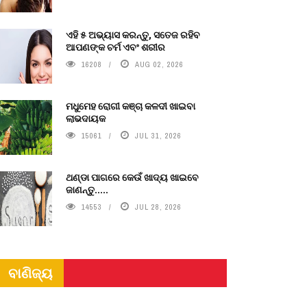
ଏହି ୫ ଅଭ୍ୟାସ କରନ୍ତୁ, ସତେଜ ରହିବ
ଆପଣଙ୍କ ଚର୍ମ ଏବଂ ଶରୀର
16208
AUG 02, 2026
ମଧୁମେହ ରୋଗୀ କଞ୍ଚା କଳଦୀ ଖାଇବା
ଲାଭଦାୟକ
15061
JUL 31, 2026
ଥଣ୍ଡା ପାଗରେ କେଉଁ ଖାଦ୍ୟ ଖାଇବେ
ଜାଣନ୍ତୁ.....
14553
JUL 28, 2026
ବାଣିଜ୍ୟ