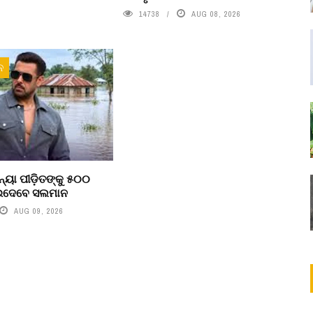
14738
AUG 08, 2026
ନ
ୟା ପୀଡ଼ିତଙ୍କୁ ୫୦୦
ଇଦେବେ ସଲମାନ
AUG 09, 2026