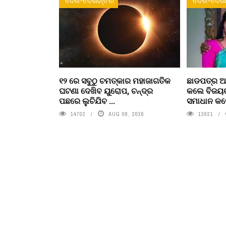
ଦେଶ-ଦେଶାନ୍ତର
ଦେଶ-ଦେଶା
୧୨ ରେ ସବୁଠୁ ଚମତ୍କାର ମହାଜାଗତିକ
ଛାଡପତ୍ର ଆ
ଘଟଣା ଦେଖିବ ୟୁରୋପ, ଚନ୍ଦ୍ର
କଲେ ବିଜୟଙ
ପଛରେ ଲୁଚିଯିବ ...
ସମାଧାନ କଲ
14702
AUG 08, 2026
13921