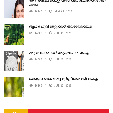
ଏହି ୫ ଅଭ୍ୟାସ କରନ୍ତୁ, ସତେଜ ରହିବ ଆପଣଙ୍କ ଚର୍ମ ଏବଂ
ଶରୀର
16140
AUG 02, 2026
ମଧୁମେହ ରୋଗୀ କଞ୍ଚା କଳଦୀ ଖାଇବା ଲାଭଦାୟକ
14986
JUL 31, 2026
ଥଣ୍ଡା ପାଗରେ କେଉଁ ଖାଦ୍ୟ ଖାଇବେ ଜାଣନ୍ତୁ.....
14486
JUL 28, 2026
ଶୋଇବାର କେତେ ସମୟ ପୂର୍ବରୁ ପିଇବେ ପାଣି ଜାଣନ୍ତୁ.....
16109
JUL 27, 2026