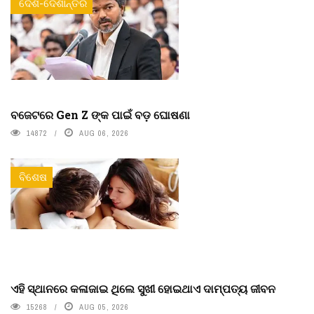
ଦେଶ-ଦେଶାନ୍ତର
ବଜେଟରେ Gen Z ଙ୍କ ପାଇଁ ବଡ଼ ଘୋଷଣା
14872
AUG 06, 2026
ବିଶେଷ
ଏହି ସ୍ଥାନରେ କଳାଜାଇ ଥିଲେ ସୁଖୀ ହୋଇଥାଏ ଦାମ୍ପତ୍ୟ ଜୀବନ
15268
AUG 05, 2026