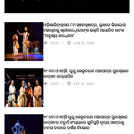
ଓଡ଼ିଶାଲିଙ୍କ୍ସର ୮ମ ସ୍ଵନକ୍ଷତ୍ର, ଲୁହରେ ଭିଜାଇଲା
ମହାପ୍ରଭୁ ଶ୍ରୀଜଗନ୍ନାଥଙ୍କ ଭକ୍ତି ଆଧାରିତ ନାଟକ
‘ଅଦୃଶ୍ୟ ଜଗନ୍ନାଥ‘
17017
JUN 25, 2025
୨୯ ତମ ଓଏମ୍‌ସି. ଗୁରୁ କେଳୁଚରଣ ମହାପାତ୍ର ପୁରସ୍କାର
ଉତ୍ସବ ଉଦ୍‍ଯାପିତ
17627
SEP 10, 2023
୨୯ ତମ ଓଏମ୍‌ସି ଗୁରୁ କେଳୁଚରଣ ମହାପାତ୍ର ପୁରସ୍କାର
ଉତ୍ସବର ଚତୁର୍ଥ ସଂଧ୍ୟାରେ କୁଚିପୁଡ଼ି ନୃତ୍ୟ ସାଙ୍ଗକୁ
ତବଲା ବାଦରେ ଦର୍ଶକ ବିଭୋର