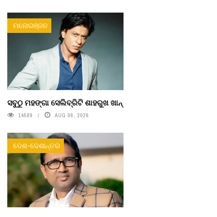
ମନୋରଞ୍ଜନ
ସବୁଠୁ ମହଙ୍ଗା ସେଲିବ୍ରିଟି ଶାହରୁଖ ଖାନ୍
14589
AUG 06, 2026
ଦେଶ-ଦେଶାନ୍ତର