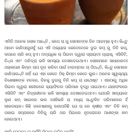
ଏମିତି ଅନେକ ଲୋକ ଅଛନ୍ତି , କପେ ଚା ରୁ ସେମାନଙ୍କ ଦିନ ଆରମ୍ଭ ହୁଏ। କିନ୍ତୁ
ଆମେ ଜାଣିପାରୁନାହୁଁ ଯେ ଏହି ଅଭ୍ୟାସ କେତେବେଳେ ଦୁଇ କପ୍ ରୁ ତିନି କପ୍,
ତାପରେ ଚାରି କପ୍ ହୁଏ। ଅତ୍ୟଧିକ ଚା ପିଇବା ଦ୍ୱାରା ପ୍ରାୟତଃ ଗ୍ୟାସ୍, ଏସିଡିଟି,
ଚିନ୍ତା ଏବଂ ଅନିଦ୍ରା ଭଳି ସମସ୍ୟା ଦେଖାଦେଇଥାଏ। ଲୋକମାନେ ସାଧାରଣତଃ
ଥକ୍କାପଣ କିମ୍ବା ଚାପ ଦୂର କରିବା ପାଇଁ ବାରମ୍ବାର ଚା ପିଅନ୍ତି, କିନ୍ତୁ ସେମାନେ
ଜାଣିପାରନ୍ତି ନାହିଁ ଯେ ଏହା କେତେ ଠିକ୍ କିମ୍ବା କେତେ ଭୁଲ। ଅନେକ ସ୍ୱାସ୍ଥ୍ୟ
ବିଶେଷଜ୍ଞଙ୍କ ମତରେ, ଦିନକୁ ଦୁଇରୁ ତିନି କପ୍ ଚା ଯଥେଷ୍ଟ । ଏହାଠାରୁ ଅଧିକ
ପିଇବା ଦ୍ୱାରା ଶରୀରରେ କ୍ୟାଫିନର ପରିମାଣ ବୃଦ୍ଧି ପାଇଥାଏ। ଯାହାଫଳରେ
ଏସିଡିଟି ଏବଂ ନିଦ୍ରାହୀନତା ଭଳି ସମସ୍ୟା ଦେଖାଦେଇଥାଏ। ଯେପରି ଖାଦ୍ୟରେ
ଲୁଣ କମ୍ ଖାଇଲେ ଭଲ ସେହିଭଳି ଚା ମଧ୍ୟ ସନ୍ତୁଳିତ ପରିମାଣରେ ହିଁ
ଲାଭଦାୟକ। କିଛି ଗବେଷଣାରୁ ଜଣାପଡିଛି ଯେ ଚା ରେ କ୍ଷୀର ଏବଂ ଚିନି କମ୍
ପକାଇ ସପ୍ତାହରେ ତିନିରୁ ଚାରି ଥର ପିଇଲେ ହୃଦରୋଗର ଆଶଙ୍କା କମ
ହୋଇଥାଏ।
ଖାଲି ପେଟରେ ଚା କାହିଁକି ପିଇବା ଉଚିତ୍ ନୁହେଁ?