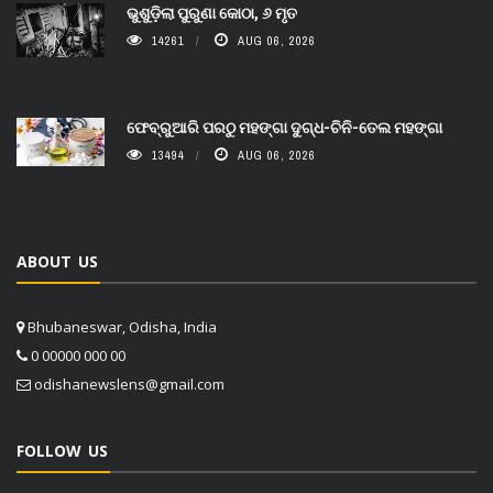
ଭୁଶୁଡ଼ିଲା ପୁରୁଣା କୋଠା, ୬ ମୃତ
14261
AUG 06, 2026
ଫେବ୍ରୁଆରି ପରଠୁ ମହଙ୍ଗା ଦୁଗ୍ଧ-ଚିନି-ତେଲ ମହଙ୍ଗା
13494
AUG 06, 2026
ABOUT US
Bhubaneswar, Odisha, India
0 00000 000 00
odishanewslens@gmail.com
FOLLOW US