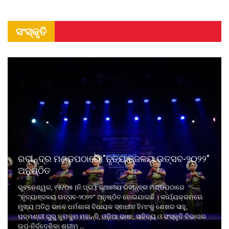
ସଂସ୍କୃତି
ରବୀନ୍ଦ୍ର ମଣ୍ଡପଠାରେ "ନୃତ୍ୟାଞ୍ଜଳୟ ଉତ୍ସବ-୨୦୨୨"
ଅନୁଷ୍ଠିତ
ଭୁବନେଶ୍ୱର, ୧୫/୦୫ (ନି.ପ୍ର.): ସ୍ଥାନୀୟ ରବୀନ୍ଦ୍ର ମଣ୍ଡପଠାରେ
"ନୃତ୍ୟାଞ୍ଜଳୟ ଉତ୍ସବ-୨୦୨୨" ଅନୁଷ୍ଠିତ ହୋଇଯାଇଛି । କାର୍ଯ୍ୟକ୍ରମରେ
ମୁଖ୍ୟ ଅତିଥି ଭାବେ ଧର୍ମଶାଳା ବିଧାୟକ ସ୍ଵାଧୀନ ହିମାଂଶୁ ଶେଖର ସାହୁ,
ପଦ୍ମଶ୍ରୀ ଗୁରୁ କୁମକୁମ ମହାନ୍ତି, ଓଡ଼ିଆ ଭାଷା, ସାହିତ୍ୟ ଓ ସଂସ୍କୃତି ବିଭାଗର
ଉପ-ନିର୍ଦ୍ଦେଶିକା ଶ୍ରୀମ ...