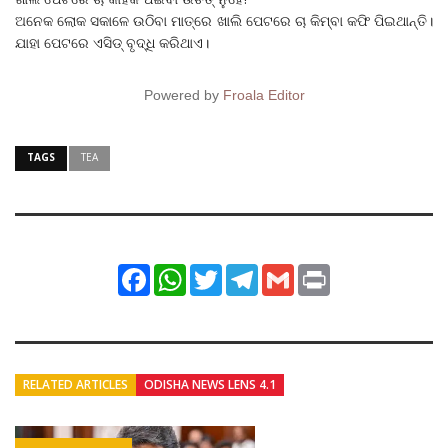
ଅନେକ ଲୋକ ସକାଳେ ଉଠିବା ମାତ୍ରେ ଖାଲି ପେଟରେ ଚା କିମ୍ବା କଫି ପିଇଥାନ୍ତି।
ଯାହା ପେଟରେ ଏସିଡ୍ ବୃଦ୍ଧି କରିଥାଏ।
Powered by
Froala Editor
TAGS
TEA
Facebook
WhatsApp
Twitter
Telegram
Gmail
Print
RELATED ARTICLES
ODISHA NEWS LENS 4.1