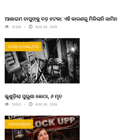
ଆଶାରାମ ବାପୁଙ୍କୁ ବଡ଼ ଝଟକା: ଏହି କାରଣରୁ ମିଳିଲାନି ଜାମିନ
15158
AUG 06, 2026
ଦେଶ-ଦେଶାନ୍ତର
ଭୁଶୁଡ଼ିଲା ପୁରୁଣା କୋଠା, ୬ ମୃତ
14261
AUG 06, 2026
ମନୋରଞ୍ଜନ