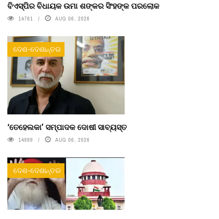
ବିଏସ୍‌ପିର ବିଧାୟକ ଉମା ଶଙ୍କର ସିଂହଙ୍କ ପରଲୋକ
14761
AUG 06, 2026
ଦେଶ-ଦେଶାନ୍ତର
‘ତେହେଲକା’ ସମ୍ପାଦକ ଦୋଷୀ ସାବ୍ୟସ୍ତ
14989
AUG 06, 2026
ଦେଶ-ଦେଶାନ୍ତର