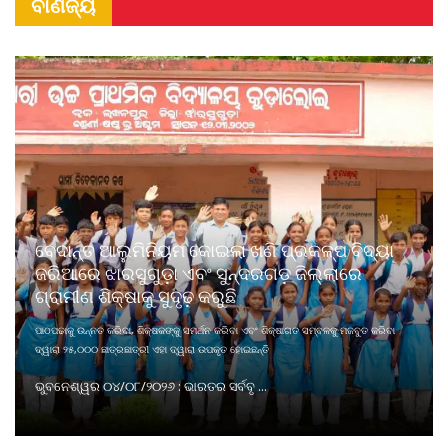
ବାଣିଜ୍ୟ
ବେଦାନ୍ତ ଆଲୁମିନିୟମ କୋଇଲା ଖଣି ପ୍ରକଳ୍ପ ବିଦ୍ୟା
ଜରିଆରେ ଝାରସୁଗୁଡ଼ା ଏବଂ ସୁନ୍ଦରଗଡ଼ ଜିଲ୍ଲାରେ
ଗ୍ରାମୀଣ ଶିକ୍ଷାକୁ ସୁଦୃଢ଼ କରୁଛି
ପାଠପଢାକୁ ଉନ୍ନତ କରିବା, ଶିକ୍ଷକଙ୍କୁ ସମର୍ଥନ କରିବା ଏବଂ ଶିକ୍ଷାଗତ ସମ୍ବଳକୁ ମଜବୁତ କରିବା
ଦ୍ୱାରା ୨୫,୦୦୦ ଛାତ୍ରଛାତ୍ରୀ ଏହା ଦ୍ୱାରା ଉପକୃତ ହୋଇଛନ୍ତି
ଭୁବନେଶ୍ୱର ୦୪/୦୮/୨୦୨୬ : ଭାରତର ସର୍ବବୃ ...