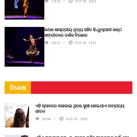
17678
SEP 09, 2023
କଥକ ଶାସ୍ତ୍ରୀୟ ନୃତ୍ୟ ସହିତ ହିନ୍ଦୁସ୍ଥାନୀ କଣ୍ଠ
ସଙ୍ଗୀତରେ ଦର୍ଶକ ବିଭୋର
18079
SEP 06, 2023
ବିଶେଷ
ଏହି ସ୍ଥାନରେ କଳାଜାଇ ଥିଲେ ସୁଖୀ ହୋଇଥାଏ ଦାମ୍ପତ୍ୟ
ଜୀବନ
15268
AUG 05, 2026