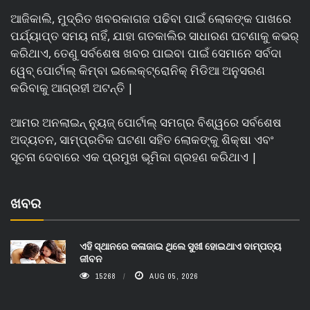
ଆଜିକାଲି, ମୁଦ୍ରିତ ଖବରକାଗଜ ପଢିବା ପାଇଁ ଲୋକଙ୍କ ପାଖରେ
ପର୍ଯ୍ୟାପ୍ତ ସମୟ ନାହିଁ, ଯାହା ଗତକାଲିର ସାଧାରଣ ଘଟଣାକୁ କଭର୍
କରିଥାଏ, ତେଣୁ ସର୍ବଶେଷ ଖବର ପାଇବା ପାଇଁ ସେମାନେ ସର୍ବଦା
ୱେବ୍ ପୋର୍ଟାଲ୍ କିମ୍ବା ଇଲେକ୍ଟ୍ରୋନିକ୍ ମିଡିଆ ଅନୁସରଣ
କରିବାକୁ ଆଗ୍ରହୀ ଅଟନ୍ତି |
ଆମର ଅନଲାଇନ୍ ନ୍ୟୁଜ୍ ପୋର୍ଟାଲ୍ ସମଗ୍ର ବିଶ୍ୱରେ ସର୍ବଶେଷ
ଅଦ୍ୟତନ, ସାମ୍ପ୍ରତିକ ଘଟଣା ସହିତ ଲୋକଙ୍କୁ ଶିକ୍ଷା ଏବଂ
ସୂଚନା ଦେବାରେ ଏକ ପ୍ରମୁଖ ଭୂମିକା ଗ୍ରହଣ କରିଥାଏ |
ଖବର
ଏହି ସ୍ଥାନରେ କଳାଜାଇ ଥିଲେ ସୁଖୀ ହୋଇଥାଏ ଦାମ୍ପତ୍ୟ
ଜୀବନ
15268
AUG 05, 2026