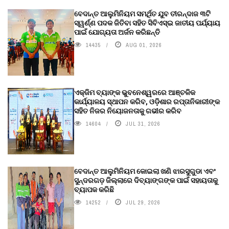
ବେଦାନ୍ତ ଆଲୁମିନିୟମ ସମର୍ଥିତ ଯୁବ ତୀରନ୍ଦାଜ ୩ଟି
ସ୍ୱର୍ଣ୍ଣ ପଦକ ଜିତିବା ସହିତ ସିବିଏସ୍ଇ ଜାତୀୟ ପର୍ଯ୍ୟାୟ
ପାଇଁ ଯୋଗ୍ୟତା ଅର୍ଜନ କରିଛନ୍ତି
14435
AUG 01, 2026
ଏକ୍ଜିମ ବ୍ୟାଙ୍କ ଭୁବନେଶ୍ୱରରେ ଆଞ୍ଚଳିକ
କାର୍ଯ୍ୟାଳୟ ସ୍ଥାପନ କରିବ, ଓଡ଼ିଶାର ରପ୍ତାନିକାରୀଙ୍କ
ସହିତ ନିଜର ନିୟୋଜନତାକୁ ଗଭୀର କରିବ
14604
JUL 31, 2026
ବେଦାନ୍ତ ଆଲୁମିନିୟମ କୋଇଲା ଖଣି ଝାରସୁଗୁଡା ଏବଂ
ସୁନ୍ଦରଗଡ଼ ଜିଲ୍ଲାରେ ଦିବ୍ୟାଙ୍ଗଙ୍କ ପାଇଁ ସହାୟତାକୁ
ବ୍ୟାପକ କରିଛି
14252
JUL 29, 2026