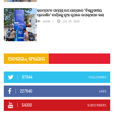
କ୍ରମ୍ପଟନ ପମ୍ପ୍‌ସ୍‌ ରଥ ଯାତ୍ରାରେ ‘ବିଶ୍ୱସନୀୟ
ପ୍ରଦର୍ଶନ’ ବାର୍ତ୍ତାକୁ ନୂଆ ରୂପରେ ଉପସ୍ଥାପନ କଲା
15049
JUL 28, 2026
ଅନଲାଇନ୍ ସଂଯୋଗ
67944
FOLLOWERS
227640
LIKES
54300
SUBSCRIBERS