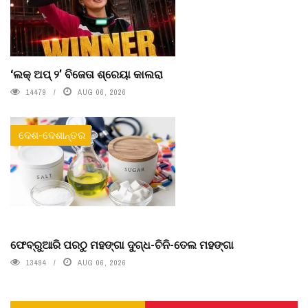
‘ଲକ୍ ଅପ୍ ୨’ ବିଜେତା ଶ୍ରେୟା କାଲରା
14479
AUG 06, 2026
ଦେଶ-ଦେଶାନ୍ତର
ଫେବ୍ରୁଆରି ପରଠୁ ମହଙ୍ଗା ଦୁଗ୍ଧ-ଚିନି-ତେଲ ମହଙ୍ଗା
13494
AUG 06, 2026