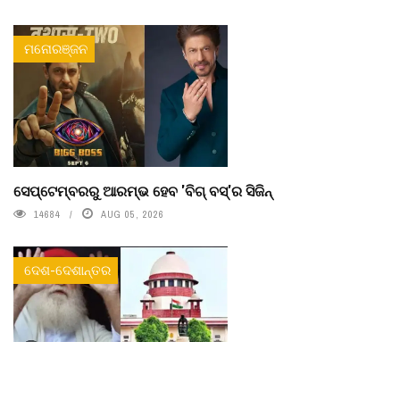
ମନୋରଞ୍ଜନ
ସେପ୍ଟେମ୍ବରରୁ ଆରମ୍ଭ ହେବ 'ବିଗ୍ ବସ୍'ର ସିଜିନ୍
14684
AUG 05, 2026
ଦେଶ-ଦେଶାନ୍ତର