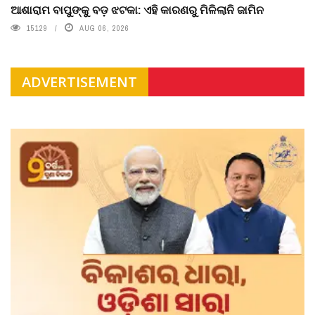
ଆଶାରାମ ବାପୁଙ୍କୁ ବଡ଼ ଝଟକା: ଏହି କାରଣରୁ ମିଳିଲାନି ଜାମିନ
15129
AUG 06, 2026
ADVERTISEMENT