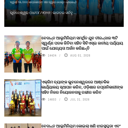
ଦ୍ୱାରା ୨୫,୦୦୦ ଛାତ୍ରଛାତ୍ରୀ ଏହା ଦ୍ୱାରା ଉପକୃତ ହୋଇଛନ୍ତି
ଭୁବନେଶ୍ୱର ୦୪/୦୮/୨୦୨୬ : ଭାରତର ସର୍ବବୃ ...
ବେଦାନ୍ତ ଆଲୁମିନିୟମ ସମର୍ଥିତ ଯୁବ ତୀରନ୍ଦାଜ ୩ଟି
ସ୍ୱର୍ଣ୍ଣ ପଦକ ଜିତିବା ସହିତ ସିବିଏସ୍ଇ ଜାତୀୟ ପର୍ଯ୍ୟାୟ
ପାଇଁ ଯୋଗ୍ୟତା ଅର୍ଜନ କରିଛନ୍ତି
14434
AUG 01, 2026
ଏକ୍ଜିମ ବ୍ୟାଙ୍କ ଭୁବନେଶ୍ୱରରେ ଆଞ୍ଚଳିକ
କାର୍ଯ୍ୟାଳୟ ସ୍ଥାପନ କରିବ, ଓଡ଼ିଶାର ରପ୍ତାନିକାରୀଙ୍କ
ସହିତ ନିଜର ନିୟୋଜନତାକୁ ଗଭୀର କରିବ
14603
JUL 31, 2026
ବେଦାନ୍ତ ଆଲୁମିନିୟମ କୋଇଲା ଖଣି ଝାରସୁଗୁଡା ଏବଂ