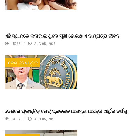
ଏହି ସ୍ଥାନରେ କଳାଜାଇ ଥିଲେ ସୁଖୀ ହୋଇଥାଏ ଦାମ୍ପତ୍ୟ ଜୀବନ
15237
AUG 05, 2026
ଦେଶ-ଦେଶାନ୍ତର
ଦେଶରେ ପ୍ଲାଷ୍ଟିକ୍ ନୋଟ୍‌ ପ୍ରଚଳନ ଆରମ୍ଭ ଆସନ୍ତା ଆର୍ଥିକ ବର୍ଷରୁ
13994
AUG 05, 2026