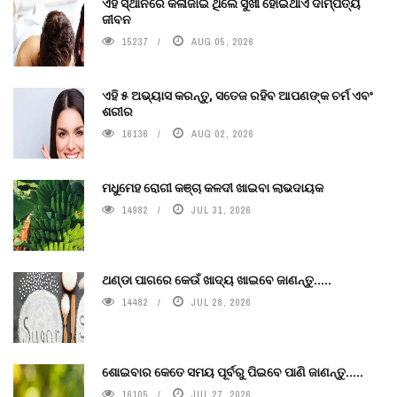
ଏହି ସ୍ଥାନରେ କଳାଜାଇ ଥିଲେ ସୁଖୀ ହୋଇଥାଏ ଦାମ୍ପତ୍ୟ
ଜୀବନ
15237
AUG 05, 2026
ଏହି ୫ ଅଭ୍ୟାସ କରନ୍ତୁ, ସତେଜ ରହିବ ଆପଣଙ୍କ ଚର୍ମ ଏବଂ
ଶରୀର
16136
AUG 02, 2026
ମଧୁମେହ ରୋଗୀ କଞ୍ଚା କଳଦୀ ଖାଇବା ଲାଭଦାୟକ
14982
JUL 31, 2026
ଥଣ୍ଡା ପାଗରେ କେଉଁ ଖାଦ୍ୟ ଖାଇବେ ଜାଣନ୍ତୁ.....
14482
JUL 28, 2026
ଶୋଇବାର କେତେ ସମୟ ପୂର୍ବରୁ ପିଇବେ ପାଣି ଜାଣନ୍ତୁ.....
16105
JUL 27, 2026