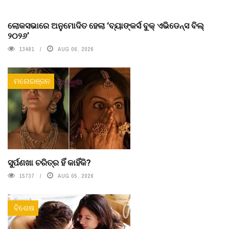
ଲୋକସଭାରେ ଅନୁମୋଦିତ ହେଲା ‘ବ୍ୟାଙ୍କର୍ସ ବୁକ୍ ଏଭିଡେନ୍ସ ବିଲ୍
୨୦୨୬’
13481
AUG 06, 2026
ମନୋରଞ୍ଜନ
ସୁର୍ପଣଖା ଚରିତ୍ର ହିଁ କାହିଁକି?
15737
AUG 05, 2026
ବିଶେଷ