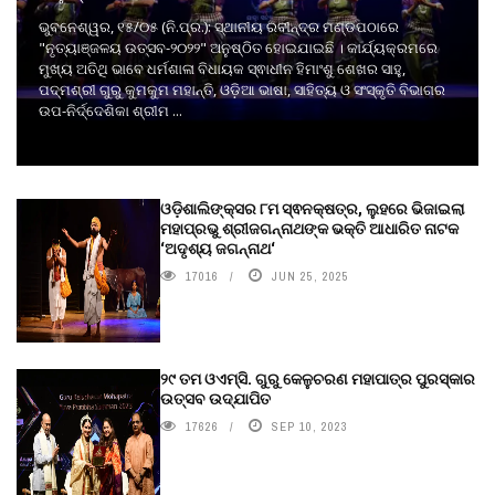
ଭୁବନେଶ୍ୱର, ୧୫/୦୫ (ନି.ପ୍ର.): ସ୍ଥାନୀୟ ରବୀନ୍ଦ୍ର ମଣ୍ଡପଠାରେ
"ନୃତ୍ୟାଞ୍ଜଳୟ ଉତ୍ସବ-୨୦୨୨" ଅନୁଷ୍ଠିତ ହୋଇଯାଇଛି । କାର୍ଯ୍ୟକ୍ରମରେ
ମୁଖ୍ୟ ଅତିଥି ଭାବେ ଧର୍ମଶାଳା ବିଧାୟକ ସ୍ଵାଧୀନ ହିମାଂଶୁ ଶେଖର ସାହୁ,
ପଦ୍ମଶ୍ରୀ ଗୁରୁ କୁମକୁମ ମହାନ୍ତି, ଓଡ଼ିଆ ଭାଷା, ସାହିତ୍ୟ ଓ ସଂସ୍କୃତି ବିଭାଗର
ଉପ-ନିର୍ଦ୍ଦେଶିକା ଶ୍ରୀମ ...
ଓଡ଼ିଶାଲିଙ୍କ୍ସର ୮ମ ସ୍ଵନକ୍ଷତ୍ର, ଲୁହରେ ଭିଜାଇଲା
ମହାପ୍ରଭୁ ଶ୍ରୀଜଗନ୍ନାଥଙ୍କ ଭକ୍ତି ଆଧାରିତ ନାଟକ
‘ଅଦୃଶ୍ୟ ଜଗନ୍ନାଥ‘
17016
JUN 25, 2025
୨୯ ତମ ଓଏମ୍‌ସି. ଗୁରୁ କେଳୁଚରଣ ମହାପାତ୍ର ପୁରସ୍କାର
ଉତ୍ସବ ଉଦ୍‍ଯାପିତ
17626
SEP 10, 2023