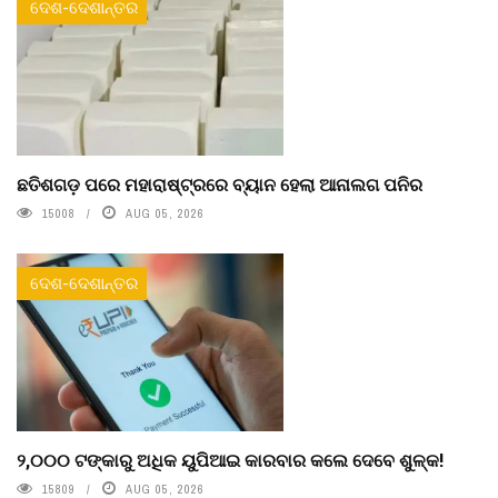
ଦେଶ-ଦେଶାନ୍ତର
ଛତିଶଗଡ଼ ପରେ ମହାରାଷ୍ଟ୍ରରେ ବ୍ୟାନ ହେଲା ଆନାଲଗ ପନିର
15008
AUG 05, 2026
ଦେଶ-ଦେଶାନ୍ତର
୨,୦୦୦ ଟଙ୍କାରୁ ଅଧିକ ୟୁପିଆଇ କାରବାର କଲେ ଦେବେ ଶୁଳ୍କ!
15809
AUG 05, 2026