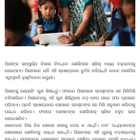
ପିଲାଙ୍କ ସମ୍ପୂର୍ଣ୍ଣ ବିକାଶ ନିମନ୍ତେ ସୋସିଆଲ ସ୍କିଲ୍‌ ମଧ୍ୟ ବଢ଼ାଇବାକୁ
ହୋଇଥାଏ। ପିଲାମାନେ ଯଦି ଏହି କ୍ଷେତ୍ରରେ ଦୁର୍ବଳ ରହିଥାନ୍ତି ତେବେ ମାତାପିତା
ଏଥିପ୍ରତି ଦୃଷ୍ଟିଦେବା ଜରୁରୀ।
ପିଲାଙ୍କୁ ଶେୟାରିଂ ଗୁଣ ଶିଖାନ୍ତୁ। ଫଳରେ ପିଲାମାନେ ସମସ୍ତଙ୍କ ସହ ମିଳିମିଶି
ଚଳିପାରିବେ। ପିଲାବେଳରୁ ଏହି ଗୁଣ ଶିଖିଥିଲେ ବଡ଼ ହେବା ପରେ ତା’ର ପ୍ରଭାବ
ପଡ଼ିଥାଏ। ପ୍ରତି କ୍ଷେତ୍ରରେ ସେମାନେ ସମସ୍ତଙ୍କ ସହ ମିଶି ସବୁକାମ କରିବାକୁ
ପସନ୍ଦ କରିବେ। ଫଳରେ ସେମାନଙ୍କ ସୋସିଆଲ୍‌ ସ୍କିଲ ବହୁତ ଭଲ
ହୋଇପାରିବ।
କେତେଜଣ ପିଲା ନିଜ ଖେଳନା କାହାକୁ ଦେଇ ନ ଥାନ୍ତି। ବରଂ ଅନ୍ୟମାନଙ୍କ
ଖେଳନାରେ ଖେଳିବାକୁ ପସନ୍ଦ କରନ୍ତି। ପିଲାଙ୍କର ଏହି ଗୁଣକୁ ବଦଳାଇବାକୁ
କୁହନ୍ତୁ। ସମସ୍ତଙ୍କ ଖେଳନାରେ ସମସ୍ତେ ଖେଳିବା ଦରକାର ବୋଲି ବୁଝାନ୍ତୁ।