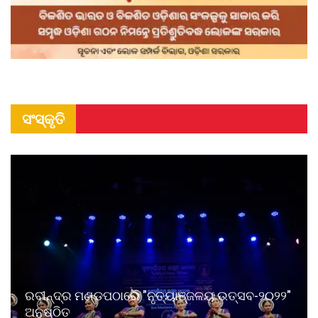
ସଂସ୍କୃତି
ରବୀନ୍ଦ୍ର ମଣ୍ଡପଠାରେ "ନୃତ୍ୟାଞ୍ଜଳୟ ଉତ୍ସବ-୨୦୨୨"
ଅନୁଷ୍ଠିତ