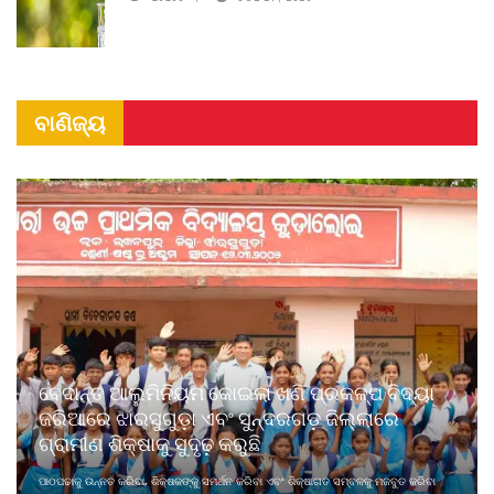
ବାଣିଜ୍ୟ
ବେଦାନ୍ତ ଆଲୁମିନିୟମ କୋଇଲା ଖଣି ପ୍ରକଳ୍ପ ବିଦ୍ୟା
ଜରିଆରେ ଝାରସୁଗୁଡ଼ା ଏବଂ ସୁନ୍ଦରଗଡ଼ ଜିଲ୍ଲାରେ
ଗ୍ରାମୀଣ ଶିକ୍ଷାକୁ ସୁଦୃଢ଼ କରୁଛି
ପାଠପଢାକୁ ଉନ୍ନତ କରିବା, ଶିକ୍ଷକଙ୍କୁ ସମର୍ଥନ କରିବା ଏବଂ ଶିକ୍ଷାଗତ ସମ୍ବଳକୁ ମଜବୁତ କରିବା