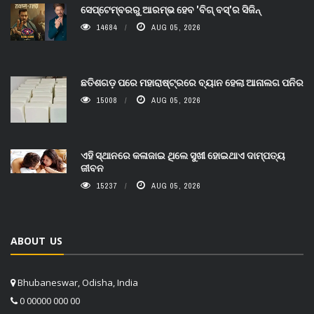
ସେପ୍ଟେମ୍ବରରୁ ଆରମ୍ଭ ହେବ 'ବିଗ୍ ବସ୍'ର ସିଜିନ୍
14684
AUG 05, 2026
ଛତିଶଗଡ଼ ପରେ ମହାରାଷ୍ଟ୍ରରେ ବ୍ୟାନ ହେଲା ଆନାଲଗ ପନିର
15008
AUG 05, 2026
ଏହି ସ୍ଥାନରେ କଳାଜାଇ ଥିଲେ ସୁଖୀ ହୋଇଥାଏ ଦାମ୍ପତ୍ୟ
ଜୀବନ
15237
AUG 05, 2026
ABOUT US
Bhubaneswar, Odisha, India
0 00000 000 00