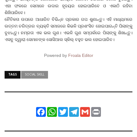
ଏହା ଫଳରେ ସେମାନେ ଉଦାର ହୃଦୟର ହୋଇପାରିବେ ଓ ଏକାଠି ରହିବା
ଶିଖିପାରିବେ।
ନୈତିକତା ଉପରେ ଆଧାରିତ ବିଭିନ୍ନ ପ୍ରକାର ଗପ ଶୁଣାନ୍ତୁ। ଏହି ମାଧ୍ୟମରେ
ଉତ୍ତମ ଚରିତ୍ରର ବ୍ୟକ୍ତି ସମାଜରେ କିଭଳି ପ୍ରଶଂସିତ ହୋଇପାରନ୍ତି ପିଲାଙ୍କୁ
ବୁଝାନ୍ତୁ। ନମ୍ରତା ଏକ ଭଲ ଗୁଣ। ଏଭଳି ଗୁଣ ସମ୍ପର୍କରେ ପିଲାଙ୍କୁ ଶିଖାନ୍ତୁ।
ଏସବୁ ଦ୍ୱାରା ସେମାନଙ୍କ ସୋସିଆଲ ସ୍କିଲ୍‌ ବହୁତ ଭଲ ହୋଇପାରିବ।
Powered by
Froala Editor
TAGS
SOCIAL SKILL
Facebook
WhatsApp
Twitter
Telegram
Gmail
Print