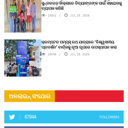
ସୁନ୍ଦରଗଡ଼ ଜିଲ୍ଲାରେ ଦିବ୍ୟାଙ୍ଗଙ୍କ ପାଇଁ ସହାୟତାକୁ
ବ୍ୟାପକ କରିଛି
14251
JUL 29, 2026
କ୍ରମ୍ପଟନ ପମ୍ପ୍‌ସ୍‌ ରଥ ଯାତ୍ରାରେ ‘ବିଶ୍ୱସନୀୟ
ପ୍ରଦର୍ଶନ’ ବାର୍ତ୍ତାକୁ ନୂଆ ରୂପରେ ଉପସ୍ଥାପନ କଲା
15048
JUL 28, 2026
ଅନଲାଇନ୍ ସଂଯୋଗ
67944
FOLLOWERS