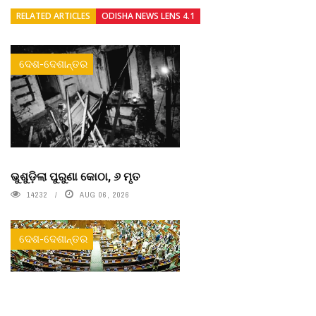
RELATED ARTICLES
ODISHA NEWS LENS 4.1
ଦେଶ-ଦେଶାନ୍ତର
ଭୁଶୁଡ଼ିଲା ପୁରୁଣା କୋଠା, ୬ ମୃତ
14232
AUG 06, 2026
ଦେଶ-ଦେଶାନ୍ତର