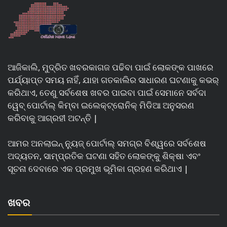
ଆଜିକାଲି, ମୁଦ୍ରିତ ଖବରକାଗଜ ପଢିବା ପାଇଁ ଲୋକଙ୍କ ପାଖରେ
ପର୍ଯ୍ୟାପ୍ତ ସମୟ ନାହିଁ, ଯାହା ଗତକାଲିର ସାଧାରଣ ଘଟଣାକୁ କଭର୍
କରିଥାଏ, ତେଣୁ ସର୍ବଶେଷ ଖବର ପାଇବା ପାଇଁ ସେମାନେ ସର୍ବଦା
ୱେବ୍ ପୋର୍ଟାଲ୍ କିମ୍ବା ଇଲେକ୍ଟ୍ରୋନିକ୍ ମିଡିଆ ଅନୁସରଣ
କରିବାକୁ ଆଗ୍ରହୀ ଅଟନ୍ତି |
ଆମର ଅନଲାଇନ୍ ନ୍ୟୁଜ୍ ପୋର୍ଟାଲ୍ ସମଗ୍ର ବିଶ୍ୱରେ ସର୍ବଶେଷ
ଅଦ୍ୟତନ, ସାମ୍ପ୍ରତିକ ଘଟଣା ସହିତ ଲୋକଙ୍କୁ ଶିକ୍ଷା ଏବଂ
ସୂଚନା ଦେବାରେ ଏକ ପ୍ରମୁଖ ଭୂମିକା ଗ୍ରହଣ କରିଥାଏ |
ଖବର