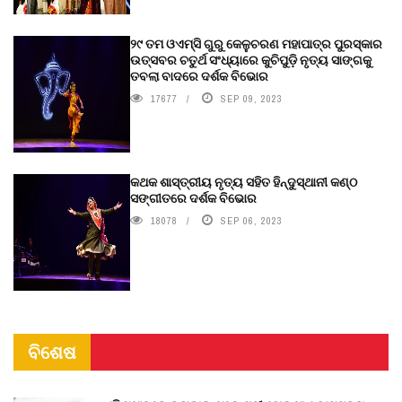
୨୯ ତମ ଓଏମ୍‌ସି ଗୁରୁ କେଳୁଚରଣ ମହାପାତ୍ର ପୁରସ୍କାର
ଉତ୍ସବର ଚତୁର୍ଥ ସଂଧ୍ୟାରେ କୁଚିପୁଡ଼ି ନୃତ୍ୟ ସାଙ୍ଗକୁ
ତବଲା ବାଦରେ ଦର୍ଶକ ବିଭୋର
17677
SEP 09, 2023
କଥକ ଶାସ୍ତ୍ରୀୟ ନୃତ୍ୟ ସହିତ ହିନ୍ଦୁସ୍ଥାନୀ କଣ୍ଠ
ସଙ୍ଗୀତରେ ଦର୍ଶକ ବିଭୋର
18078
SEP 06, 2023
ବିଶେଷ