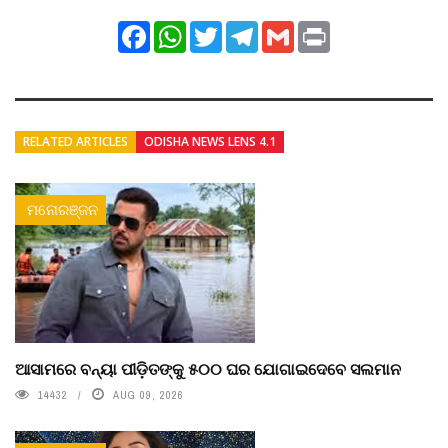
Facebook
WhatsApp
Twitter
Telegram
Gmail
Print
RELATED ARTICLES
ODISHA NEWS LENS 4.1
ମନୋରଞ୍ଜନ
ଆସାମରେ ବନ୍ୟା ପୀଡ଼ିତଙ୍କୁ ୫୦୦ ଘର ଯୋଗାଇଦେବେ ସଲମାନ
14432
AUG 09, 2026