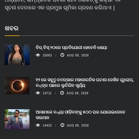
ସୂଚନା ଦେବାରେ ଏକ ପ୍ରମୁଖ ଭୂମିକା ଗ୍ରହଣ କରିଥାଏ |
ଖବର
ବିଗ୍ ବିସ୍ ୨୦ରେ ପ୍ରତିଯୋଗୀ ହେବେନି ଶେୟା
15083
AUG 09, 2026
୧୨ ରେ ସବୁଠୁ ଚମତ୍କାର ମହାଜାଗତିକ ଘଟଣା ଦେଖିବ ୟୁରୋପ,
ଚନ୍ଦ୍ର ପଛରେ ଲୁଚିଯିବ ସୂର୍ଯ୍ୟ
14711
AUG 08, 2026
ଆସାମରେ ବନ୍ୟା ପୀଡ଼ିତଙ୍କୁ ୫୦୦ ଘର ଯୋଗାଇଦେବେ
ସଲମାନ
14432
AUG 09, 2026