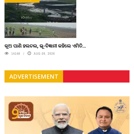
କୂଅ ପାଣି ହଲଚଲ, ଭୂ-ବିଜ୍ଞାନୀ କହିଲେ ଏମିତି...
14148
AUG 09, 2026
ADVERTISEMENT