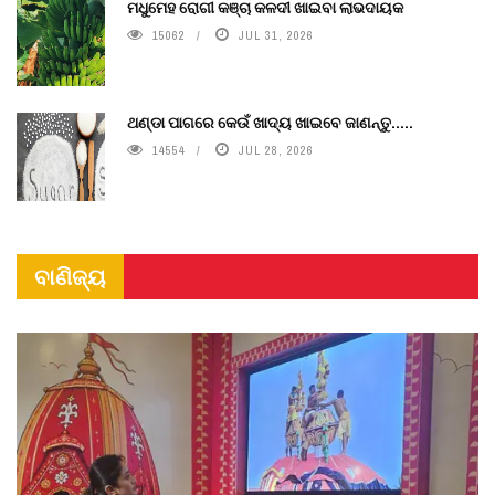
ମଧୁମେହ ରୋଗୀ କଞ୍ଚା କଳଦୀ ଖାଇବା ଲାଭଦାୟକ
15062
JUL 31, 2026
ଥଣ୍ଡା ପାଗରେ କେଉଁ ଖାଦ୍ୟ ଖାଇବେ ଜାଣନ୍ତୁ.....
14554
JUL 28, 2026
ବାଣିଜ୍ୟ