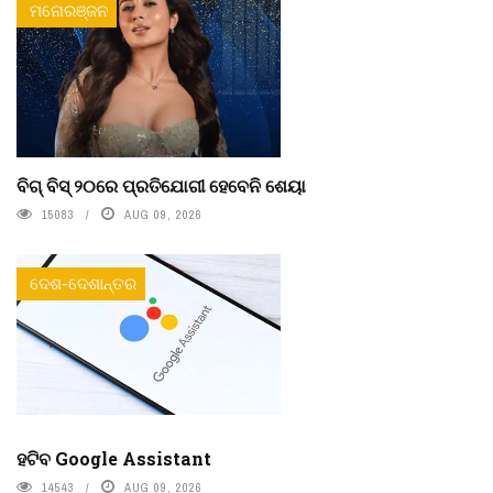
ମନୋରଞ୍ଜନ
ବିଗ୍ ବିସ୍ ୨୦ରେ ପ୍ରତିଯୋଗୀ ହେବେନି ଶେୟା
15083
AUG 09, 2026
ଦେଶ-ଦେଶାନ୍ତର
ହଟିବ Google Assistant
14543
AUG 09, 2026