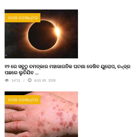
ଦେଶ-ଦେଶାନ୍ତର
୧୨ ରେ ସବୁଠୁ ଚମତ୍କାର ମହାଜାଗତିକ ଘଟଣା ଦେଖିବ ୟୁରୋପ, ଚନ୍ଦ୍ର
ପଛରେ ଲୁଚିଯିବ ...
14711
AUG 08, 2026
ଦେଶ-ଦେଶାନ୍ତର