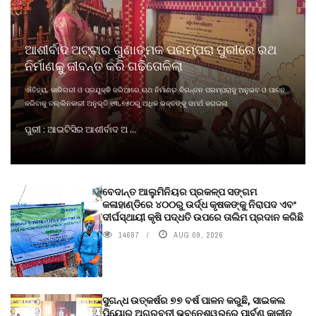
ଆଶୀର୍ବାଦ ଅଟ୍ଟାର ଗୁଣାତ୍ମକ ପରମ୍ପରା ପୁରୀରେ ରଥ
ନିର୍ମାଣକୁ ଜୀବନ୍ତ କରି ଗଢିତୋଳିଲା
ଐତିହ୍ୟ, କାରିଗରୀ ଓ ପ୍ରଯୁକ୍ତି ଜରିଆରେ ଋଥ ନିର୍ମାଣର ଚିରନ୍ତନ ପରମ୍ପରାକୁ ଅନୁଭବ ଓ ପାଳନ
କରିବାକୁ ତଲ୍ଲିନକାରୀ ଅନୁଭୂତି ୧୩,୭୫୦ରୁ ଅଧିକ ଭକ୍ତଙ୍କୁ ସମର୍ଥ କରାଇଲା
ପୁରୀ : ଆଇଟିସିର ଆଶୀର୍ବାଦ ଅ ...
ବେଦାନ୍ତ ଆଲୁମିନିୟର ପ୍ରକଳ୍ପ ସଙ୍ଗମ
କଳାହାଣ୍ଡିରେ ୪୦୦ରୁ ଉର୍ଦ୍ଧ କୃଷକଙ୍କୁ ନିରାପଦ ଏବଂ
ଦୀର୍ଘସ୍ଥାୟୀ କୃଷି ପଦ୍ଧତି ଉପରେ ତାଲିମ ପ୍ରଦାନ କରିଛି
14687
AUG 09, 2026
ସୁଗନ୍ଧ ଉତ୍କର୍ଷର ୭୭ ବର୍ଷ ପାଳନ କରୁଛି, ସାଇକଲ
ପିୟୋର୍‌ ଅଗରବତୀ ଭୁବନେଶ୍ୱରରେ ପାର୍ବଣ କାଳୀନ