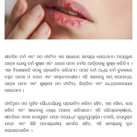
ଶୀତଦିନ ଚର୍ମ ଏବଂ ଓଠ ଫାଟିବା ଏକ ସାଧାରଣ ସମସ୍ୟା ହୋଇଥାଏ। ଅତ୍ୟଧିକ
ଥଣ୍ଡା ଯୋଗୁ ଚର୍ମ ଶୁଷ୍କ ଏବଂ ଥଣ୍ଡା ପବନ ଚର୍ମର ଆର୍ଦ୍ରତାକୁ ଶୁଷ୍କ କରିଦିଏ ।
ଏହା ବିଶେଷକରି ଓଠକୁ ପ୍ରଭାବିତ କରିଥାଏ। ଓଠର ଚର୍ମ ଅନ୍ୟ ଚର୍ମ ତୁଳନାରେ
ବହୁତ ପତଳା ଓ ନରମ ଏବଂ ସମ୍ବେଦନଶୀଳ। ଏହି କାରଣରୁ କମ୍ ତାପମାତ୍ରା,
ଥଣ୍ଡା ପବନ ଏବଂ ଶୁଷ୍କତା ଓଠ ଫାଟିବା, ଛିଣ୍ଡିବା ଏବଂ ଯନ୍ତ୍ରଣାଦାୟକ
ହୋଇଥାଏ ।
ଫାଟିଥିବା ଓଠ ମୁହଁର ସୌନ୍ଦର୍ଯ୍ୟକୁ ପ୍ରଭାବିତ କରିବା ସହିତ, ଏହା ହସିବା, କଥା
କହିବା ଏବଂ ଖାଇବାକୁ ମଧ୍ୟ ଅସହଜ କରିପାରେ। ଏହି ପରିପ୍ରେକ୍ଷୀରେ,
ଶୀତଦିନେ ଓଠର ଉପଯୁକ୍ତ ଯତ୍ନ ଅତ୍ୟନ୍ତ ଗୁରୁତ୍ୱପୂର୍ଣ୍ଣ। ତଥାପି, ଉପଯୁକ୍ତ
ଯତ୍ନ ଏବଂ କିଛି ଆବଶ୍ୟକୀୟ ସତର୍କତା ସହିତ, ଏହି ସମସ୍ୟାକୁ ଦୂର
କରାଯାଇପାରିବ ।