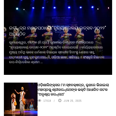
ରବୀନ୍ଦ୍ର ମଣ୍ଡପଠାରେ "ନୃତ୍ୟାଞ୍ଜଳୟ ଉତ୍ସବ-୨୦୨୨"
ଅନୁଷ୍ଠିତ
ଭୁବନେଶ୍ୱର, ୧୫/୦୫ (ନି.ପ୍ର.): ସ୍ଥାନୀୟ ରବୀନ୍ଦ୍ର ମଣ୍ଡପଠାରେ
"ନୃତ୍ୟାଞ୍ଜଳୟ ଉତ୍ସବ-୨୦୨୨" ଅନୁଷ୍ଠିତ ହୋଇଯାଇଛି । କାର୍ଯ୍ୟକ୍ରମରେ
ମୁଖ୍ୟ ଅତିଥି ଭାବେ ଧର୍ମଶାଳା ବିଧାୟକ ସ୍ଵାଧୀନ ହିମାଂଶୁ ଶେଖର ସାହୁ,
ପଦ୍ମଶ୍ରୀ ଗୁରୁ କୁମକୁମ ମହାନ୍ତି, ଓଡ଼ିଆ ଭାଷା, ସାହିତ୍ୟ ଓ ସଂସ୍କୃତି ବିଭାଗର
ଉପ-ନିର୍ଦ୍ଦେଶିକା ଶ୍ରୀମ ...
ଓଡ଼ିଶାଲିଙ୍କ୍ସର ୮ମ ସ୍ଵନକ୍ଷତ୍ର, ଲୁହରେ ଭିଜାଇଲା
ମହାପ୍ରଭୁ ଶ୍ରୀଜଗନ୍ନାଥଙ୍କ ଭକ୍ତି ଆଧାରିତ ନାଟକ
‘ଅଦୃଶ୍ୟ ଜଗନ୍ନାଥ‘
17019
JUN 25, 2025