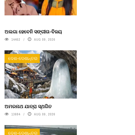
ଅଲଗା ହେବେନି ସଙ୍ଗୀତା-ବିଜୟ
14452
AUG 09, 2026
ଦେଶ-ଦେଶାନ୍ତର
ଅମରନାଥ ଯାତ୍ରା ସ୍ଥଗିତ
13684
AUG 09, 2026
ଦେଶ-ଦେଶାନ୍ତର