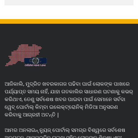
ଆଜିକାଲି, ମୁଦ୍ରିତ ଖବରକାଗଜ ପଢିବା ପାଇଁ ଲୋକଙ୍କ ପାଖରେ
ପର୍ଯ୍ୟାପ୍ତ ସମୟ ନାହିଁ, ଯାହା ଗତକାଲିର ସାଧାରଣ ଘଟଣାକୁ କଭର୍
କରିଥାଏ, ତେଣୁ ସର୍ବଶେଷ ଖବର ପାଇବା ପାଇଁ ସେମାନେ ସର୍ବଦା
ୱେବ୍ ପୋର୍ଟାଲ୍ କିମ୍ବା ଇଲେକ୍ଟ୍ରୋନିକ୍ ମିଡିଆ ଅନୁସରଣ
କରିବାକୁ ଆଗ୍ରହୀ ଅଟନ୍ତି |
ଆମର ଅନଲାଇନ୍ ନ୍ୟୁଜ୍ ପୋର୍ଟାଲ୍ ସମଗ୍ର ବିଶ୍ୱରେ ସର୍ବଶେଷ
ଅଦ୍ୟତନ, ସାମ୍ପ୍ରତିକ ଘଟଣା ସହିତ ଲୋକଙ୍କୁ ଶିକ୍ଷା ଏବଂ