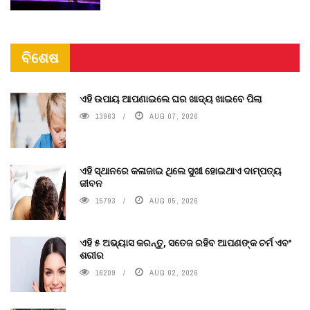
ବିଶେଷ
ଏହି ଉପାୟ ଆପଣାଇଲେ ଘର ଖାଦ୍ୟ ଖାଇବେ ପିଲା
13963
AUG 07, 2026
ଏହି ସ୍ଥାନରେ କଳାଜାଇ ଥିଲେ ସୁଖୀ ହୋଇଥାଏ ଦାମ୍ପତ୍ୟ
ଜୀବନ
15793
AUG 05, 2026
ଏହି ୫ ଅଭ୍ୟାସ କରନ୍ତୁ, ସତେଜ ରହିବ ଆପଣଙ୍କ ଚର୍ମ ଏବଂ
ଶରୀର
16209
AUG 02, 2026