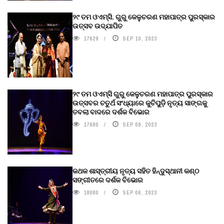
୨୯ ତମ ଓଏମ୍‌ସି. ଗୁରୁ କେଳୁଚରଣ ମହାପାତ୍ର ପୁରସ୍କାର
ଉତ୍ସବ ଉଦ୍‍ଯାପିତ
17629
SEP 10, 2023
୨୯ ତମ ଓଏମ୍‌ସି ଗୁରୁ କେଳୁଚରଣ ମହାପାତ୍ର ପୁରସ୍କାର
ଉତ୍ସବର ଚତୁର୍ଥ ସଂଧ୍ୟାରେ କୁଚିପୁଡ଼ି ନୃତ୍ୟ ସାଙ୍ଗକୁ
ତବଲା ବାଦରେ ଦର୍ଶକ ବିଭୋର
17680
SEP 09, 2023
କଥକ ଶାସ୍ତ୍ରୀୟ ନୃତ୍ୟ ସହିତ ହିନ୍ଦୁସ୍ଥାନୀ କଣ୍ଠ
ସଙ୍ଗୀତରେ ଦର୍ଶକ ବିଭୋର
18080
SEP 06, 2023