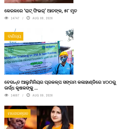
କେରଳରେ ‘ରାଟ୍ ଫିଭର୍’ ଆତଙ୍କ, ୫୮ ମୃତ
14747
AUG 08, 2026
ବାଣିଜ୍ୟ
ବେଦାନ୍ତ ଆଲୁମିନିୟର ପ୍ରକଳ୍ପ ସଙ୍ଗମ କଳାହାଣ୍ଡିରେ ୪୦୦ରୁ
ଉର୍ଦ୍ଧ କୃଷକଙ୍କୁ ...
14687
AUG 09, 2026
ମନୋରଞ୍ଜନ