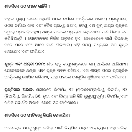
ଶୀତଦିନେ ଓଠ ଫାଟେ
କାହିଁକି
?
ଏହାର ମୁଖ୍ୟ କାରଣ ହେଉଛି ଓଠର ଚର୍ମରେ ଆର୍ଦ୍ରତାର ଅଭାବ। ପ୍ରକୃତରେ,
ଓଠର ଚର୍ମରେ ଝାଳ ଏବଂ ତୈଳ ଗ୍ରନ୍ଥି ନଥାଏ, ତେଣୁ ଏହା ଖୁବ୍ ଶୀଘ୍ର ଶୁଷ୍କତା
ଦ୍ୱାରା ପ୍ରଭାବିତ ହୁଏ। ଥଣ୍ଡା ପାଗରେ ପ୍ରାୟତଃ ଲୋକମାନେ ପାଣି ପିଇବା କମ
କରିଦିଅନ୍ତି । ଯେତେବେଳେ ନିର୍ଜଳ ଅନୁଭବ ହୁଏ, ସେତେବେଳେ ପାଣି ପିଇବାକୁ
ମନେ ପଡେ ଏବଂ ଆମେ ପାଣି ପିଇଥାଉ। ଏହି ସମୟ ମଧ୍ୟରେ ଓଠ ଶୁଷ୍କ
ହୋଇଯାଏ ଏବଂ ଫାଟିଯାଏ।
ଶୁଷ୍କ ଏବଂ ଥଣ୍ଡା ପବନ:
ଶୀତ ୠତୁ ବାୟୁମଣ୍ଡଳରେ କମ୍ ଆର୍ଦ୍ରତା ଆଣିଥାଏ।
ଯେତେବେଳେ ଥଣ୍ଡା ଏବଂ ଶୁଷ୍କ ପବନ ବହିଥାଏ, ଏହା ଶୀଘ୍ର ଓଠର ପ୍ରାକୃତିକ
ଆର୍ଦ୍ରତାକୁ ଶୋଷିତ କରିଥାଏ, ଯାହା ଫଳରେ ସେଗୁଡ଼ିକ ଶୁଖିଯାଏ ଏବଂ ଫାଟିଯାଏ।
ପୁଷ୍ଟିସାର ଅଭାବ:
ଶରୀରରେ ଭିଟାମିନ୍ B2 (ରାଇବୋଫ୍ଲାଭିନ୍), ଭିଟାମିନ୍ B3
(ନିଆସିନ୍), ଭିଟାମିନ୍ B6, ଲୁହା ଏବଂ ଜିଙ୍କ୍ ଭଳି କିଛି ଗୁରୁତ୍ୱପୂର୍ଣ୍ଣ ଭିଟାମିନ୍ ଏବଂ
ଖଣିଜ ପଦାର୍ଥର ଅଭାବ ହେଲେ ଓଠ ଫାଟିପାରେ।
ଶୀତଦିନେ ଓଠ ଫାଟିବାକୁ କିପରି ରୋକାଯିବ?
ଆପଣଙ୍କ ଓଠକୁ ସୁସ୍ଥ ରଖିବା ପାଇଁ ନିୟମିତ ଯତ୍ନ ଆବଶ୍ୟକ। ଏହା କରିବା