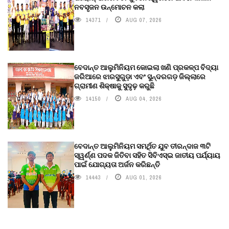
ନବସୃଜନ ଉନ୍ମୋଚନ କଲା
14371
AUG 07, 2026
ବେଦାନ୍ତ ଆଲୁମିନିୟମ କୋଇଲା ଖଣି ପ୍ରକଳ୍ପ ବିଦ୍ୟା
ଜରିଆରେ ଝାରସୁଗୁଡ଼ା ଏବଂ ସୁନ୍ଦରଗଡ଼ ଜିଲ୍ଲାରେ
ଗ୍ରାମୀଣ ଶିକ୍ଷାକୁ ସୁଦୃଢ଼ କରୁଛି
14150
AUG 04, 2026
ବେଦାନ୍ତ ଆଲୁମିନିୟମ ସମର୍ଥିତ ଯୁବ ତୀରନ୍ଦାଜ ୩ଟି
ସ୍ୱର୍ଣ୍ଣ ପଦକ ଜିତିବା ସହିତ ସିବିଏସ୍ଇ ଜାତୀୟ ପର୍ଯ୍ୟାୟ
ପାଇଁ ଯୋଗ୍ୟତା ଅର୍ଜନ କରିଛନ୍ତି
14443
AUG 01, 2026