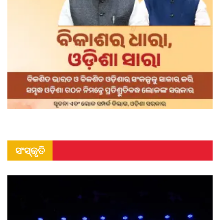
ସଂସ୍କୃତି