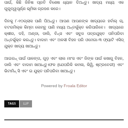
ପାଇଁ, କିଛି ଜିନିଷ ପ୍ରତି ବିଶେଷ ଧ୍ୟାନ ଦିଅନ୍ତୁ। ଖାଦ୍ୟ ମଧ୍ୟ ଏକ
ଗୁରୁତ୍ୱପୂର୍ଣ୍ଣ ଭୂମିକା ଗ୍ରହଣ କରେ।
ଦିନକୁ ୮-୧୦ଗ୍ଲାସ ପାଣି ପିଅନ୍ତୁ। ଆପଣ ଆପଣଙ୍କ ଖାଦ୍ୟରେ ହର୍ବାଲ୍ ଚା,
ବଟରମିଲ୍କ କିମ୍ବା ଲେମ୍ବୁ ପାଣି ମଧ୍ୟ ଅନ୍ତର୍ଭୁକ୍ତ କରିପାରିବେ। ଖାଦ୍ୟରେ
କ୍ଷୀର, ଦହି, ଅଣ୍ଡା, ଡାଲି, ବିନ୍ସ ଏବଂ ସବୁଜ ପତ୍ରଯୁକ୍ତ ପନିପରିବା
ଅନ୍ତର୍ଭୁକ୍ତ କରନ୍ତୁ। ବାଦାମ ଏବଂ ଅଳସୀ ବିହନ ପରି ଓମେଗା-୩ ଫ୍ୟାଟି ଏସିଡ୍
ଯୁକ୍ତ ଖାଦ୍ୟ ଖାଆନ୍ତୁ।
ଆଇରନ୍ ପାଇଁ ପାଳଙ୍ଗ, ଗୁଡ଼ ଏବଂ ଲାଲ ମାଂସ ଏବଂ ଜିଙ୍କ ପାଇଁ କଖାରୁ ବିହନ,
ଡାଲି ଏବଂ ବାଦାମ ଖାଆନ୍ତୁ।ଫଳ (ଯେପରିକି କମଳା, କିୱି, ଷ୍ଟ୍ରବେରୀ) ଏବଂ
ଭିଟାମିନ୍‌ ସି ଏବଂ ଇ ଯୁକ୍ତ ପନିପରିବା ଖାଆନ୍ତୁ।
Powered by
Froala Editor
TAGS
LLIP