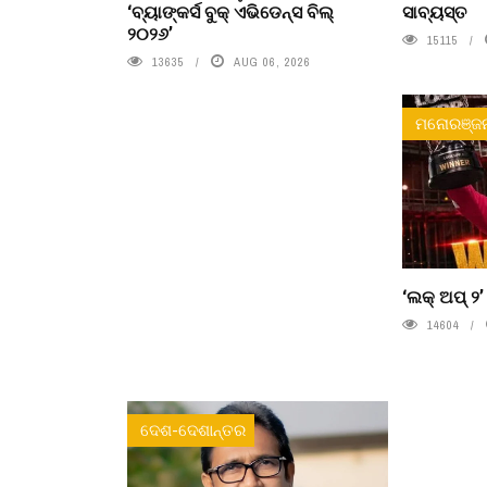
‘ବ୍ୟାଙ୍କର୍ସ ବୁକ୍ ଏଭିଡେନ୍ସ ବିଲ୍
ସାବ୍ୟସ୍ତ
୨୦୨୬’
15115
13635
AUG 06, 2026
ମନୋରଞ୍ଜ
‘ଲକ୍ ଅପ୍ ୨
14604
ଦେଶ-ଦେଶାନ୍ତର