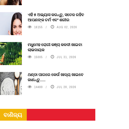
ଏହି ୫ ଅଭ୍ୟାସ କରନ୍ତୁ, ସତେଜ ରହିବ
ଆପଣଙ୍କ ଚର୍ମ ଏବଂ ଶରୀର
16155
AUG 02, 2026
ମଧୁମେହ ରୋଗୀ କଞ୍ଚା କଳଦୀ ଖାଇବା
ଲାଭଦାୟକ
15005
JUL 31, 2026
ଥଣ୍ଡା ପାଗରେ କେଉଁ ଖାଦ୍ୟ ଖାଇବେ
ଜାଣନ୍ତୁ.....
14499
JUL 28, 2026
ବାଣିଜ୍ୟ