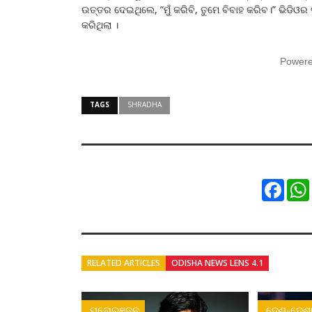
ଉତ୍ତର ଦେଇଥିଲେ, “ମୁଁ କରିବି, ତୁମେ ବିବାହ କରିବ।” ଭିଡିଓର ସ
କରିଥିଲା ।
Power
TAGS
SHRADHA
Faceb
RELATED ARTICLES
ODISHA NEWS LENS 4.1
ମନୋରଞ୍ଜନ
ଦେଶ-ଦେଶା