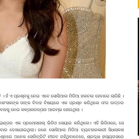
୍ତି । ହଁ ଏ ପ୍ରଶ୍ନକୁ ନେଇ ଏବେ ସୋସିଆଲ ମିଡିଆ ହଲଚଲ ହେବାରେ ଲାଗିଛି ।
ଂସକଙ୍କ ତାଙ୍କ ବିବାହ ବିଷୟରେ ଏକ ପ୍ରଶ୍ନ କରିଥିଲେ ତା’ର ଉତ୍ତର
 ବିବାହକୁ ନେଇ କଳ୍ପନାଜଳ୍ପନା ଆରମ୍ଭ ହୋଇଥିଲା ।
ରାଣ୍ଡର ଏକ ପ୍ରମୋସନାଲ୍ ଭିଡିଓ ସେୟାର କରିଥିଲେ। ଏହି ଭିଡିଓରେ, ସେ
ଥିବାର ଦେଖାଯାଇଥିଲା। ଜଣେ ସୋସିଆଲ ମିଡିଆ ବ୍ୟବହାରକାରୀ ସିଧାସଳଖ
ପ୍ରଶ୍ନରେ ଅନେକ ସେଲିବ୍ରିଟି ନୀରବ ରହିଥିବାବେଳେ, ଶ୍ରଦ୍ଧା ହାସ୍ୟରସରେ