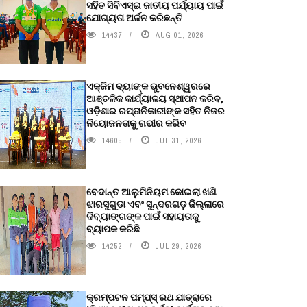
ସହିତ ସିବିଏସ୍ଇ ଜାତୀୟ ପର୍ଯ୍ୟାୟ ପାଇଁ
ଯୋଗ୍ୟତା ଅର୍ଜନ କରିଛନ୍ତି
14437
AUG 01, 2026
ଏକ୍ଜିମ ବ୍ୟାଙ୍କ ଭୁବନେଶ୍ୱରରେ
ଆଞ୍ଚଳିକ କାର୍ଯ୍ୟାଳୟ ସ୍ଥାପନ କରିବ,
ଓଡ଼ିଶାର ରପ୍ତାନିକାରୀଙ୍କ ସହିତ ନିଜର
ନିୟୋଜନତାକୁ ଗଭୀର କରିବ
14605
JUL 31, 2026
ବେଦାନ୍ତ ଆଲୁମିନିୟମ କୋଇଲା ଖଣି
ଝାରସୁଗୁଡା ଏବଂ ସୁନ୍ଦରଗଡ଼ ଜିଲ୍ଲାରେ
ଦିବ୍ୟାଙ୍ଗଙ୍କ ପାଇଁ ସହାୟତାକୁ
ବ୍ୟାପକ କରିଛି
14252
JUL 29, 2026
କ୍ରମ୍ପଟନ ପମ୍ପ୍‌ସ୍‌ ରଥ ଯାତ୍ରାରେ