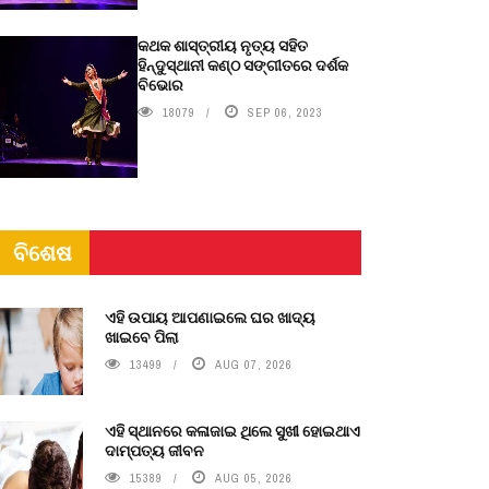
କଥକ ଶାସ୍ତ୍ରୀୟ ନୃତ୍ୟ ସହିତ
ହିନ୍ଦୁସ୍ଥାନୀ କଣ୍ଠ ସଙ୍ଗୀତରେ ଦର୍ଶକ
ବିଭୋର
18079
SEP 06, 2023
ବିଶେଷ
ଏହି ଉପାୟ ଆପଣାଇଲେ ଘର ଖାଦ୍ୟ
ଖାଇବେ ପିଲା
13499
AUG 07, 2026
ଏହି ସ୍ଥାନରେ କଳାଜାଇ ଥିଲେ ସୁଖୀ ହୋଇଥାଏ
ଦାମ୍ପତ୍ୟ ଜୀବନ
15389
AUG 05, 2026