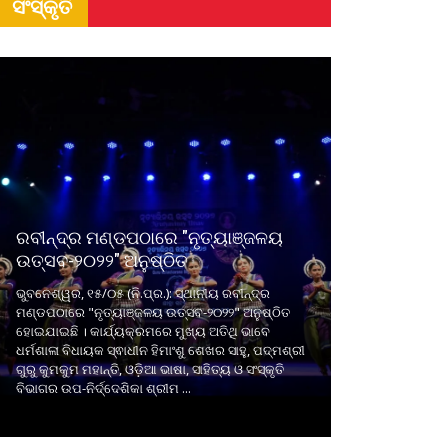
ସଂସ୍କୃତି
ରବୀନ୍ଦ୍ର ମଣ୍ଡପଠାରେ "ନୃତ୍ୟାଞ୍ଜଳୟ
ଉତ୍ସବ-୨୦୨୨" ଅନୁଷ୍ଠିତ
ଭୁବନେଶ୍ୱର, ୧୫/୦୫ (ନି.ପ୍ର.): ସ୍ଥାନୀୟ ରବୀନ୍ଦ୍ର
ମଣ୍ଡପଠାରେ "ନୃତ୍ୟାଞ୍ଜଳୟ ଉତ୍ସବ-୨୦୨୨" ଅନୁଷ୍ଠିତ
ହୋଇଯାଇଛି । କାର୍ଯ୍ୟକ୍ରମରେ ମୁଖ୍ୟ ଅତିଥି ଭାବେ
ଧର୍ମଶାଳା ବିଧାୟକ ସ୍ଵାଧୀନ ହିମାଂଶୁ ଶେଖର ସାହୁ, ପଦ୍ମଶ୍ରୀ
ଗୁରୁ କୁମକୁମ ମହାନ୍ତି, ଓଡ଼ିଆ ଭାଷା, ସାହିତ୍ୟ ଓ ସଂସ୍କୃତି
ବିଭାଗର ଉପ-ନିର୍ଦ୍ଦେଶିକା ଶ୍ରୀମ ...