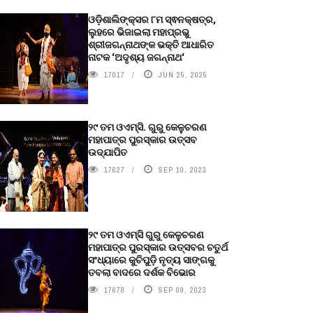
ଓଡ଼ିଶାଲିଙ୍କ୍ସର ୮ମ ସ୍ଵନକ୍ଷତ୍ର,
ଲୁହରେ ଭିଜାଇଲା ମହାପ୍ରଭୁ
ଶ୍ରୀଜଗନ୍ନାଥଙ୍କ ଭକ୍ତି ଆଧାରିତ
ନାଟକ ‘ଅଦୃଶ୍ୟ ଜଗନ୍ନାଥ‘
17017
JUN 25, 2025
୨୯ ତମ ଓଏମ୍‌ସି. ଗୁରୁ କେଳୁଚରଣ
ମହାପାତ୍ର ପୁରସ୍କାର ଉତ୍ସବ
ଉଦ୍‍ଯାପିତ
17627
SEP 10, 2023
୨୯ ତମ ଓଏମ୍‌ସି ଗୁରୁ କେଳୁଚରଣ
ମହାପାତ୍ର ପୁରସ୍କାର ଉତ୍ସବର ଚତୁର୍ଥ
ସଂଧ୍ୟାରେ କୁଚିପୁଡ଼ି ନୃତ୍ୟ ସାଙ୍ଗକୁ
ତବଲା ବାଦରେ ଦର୍ଶକ ବିଭୋର
17678
SEP 09, 2023