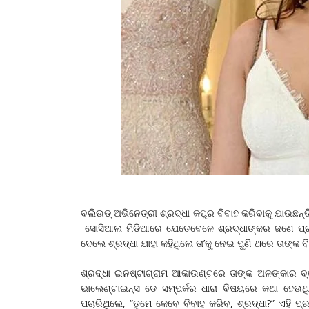
ବଲିଉଡ୍ ଅଭିନେତ୍ରୀ ଶ୍ରଦ୍ଧା କପୁର ବିବାହ କରିବାକୁ ଯାଉଛନ
ସୋସିଆଲ ମିଡିଆରେ ଯେତେବେଳେ ଶ୍ରଦ୍ଧାଙ୍କର ଜଣେ ପ୍ରଶ
ଦେଲେ ଶ୍ରଦ୍ଧା ଯାହା କହିଥିଲେ ତା’କୁ ନେଇ ପୁଣି ଥରେ ତାଙ୍କ
ଶ୍ରଦ୍ଧା ଇନଷ୍ଟାଗ୍ରାମ ଆକାଉଣ୍ଟରେ ତାଙ୍କ ଅଳଙ୍କାର ବ୍
ଭାଲେଣ୍ଟାଇନ୍ସ ଡେ ସମ୍ପର୍କର ଧାରା ବିଷୟରେ କଥା ହେଉ
ପଚାରିଥିଲେ, “ତୁମେ କେବେ ବିବାହ କରିବ, ଶ୍ରଦ୍ଧା?” ଏହି 