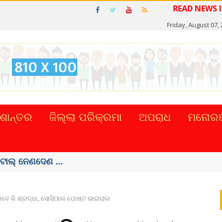
Friday, August 07,
ଶାନ୍ତର
ଜିଲ୍ଲା ପରିକ୍ରମା
ଅପରାଧ
ମନୋରଞ
 ହଜାର କୋଟିର ...
ରିବେ କି ଶ୍ରଦ୍ଧା, ସୋସିଆଲ ପୋଷ୍ଟ ଭାଇରାଲ