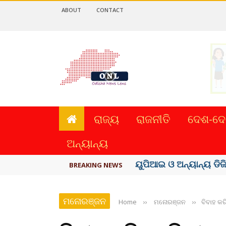
ABOUT
CONTACT
ରାଜ୍ୟ
ରାଜନୀତି
ଦେଶ-ଦେ
ଅନ୍ୟାନ୍ୟ
ତଣ୍ଡ ଗଣିବା ମେଟା, ଦେବ ୫
BREAKING NEWS
ମନୋରଞ୍ଜନ
Home
››
ମନୋରଞ୍ଜନ
››
ବିବାହ କ