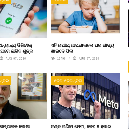
ନ୍ୟାନ୍ୟ ଡିଜିଟାଲ୍
ଏହି ଉପାୟ ଆପଣାଇଲେ ଘର ଖାଦ୍ୟ
ରେ ଲାଗିବ ଶୁଳ୍କ
ଖାଇବେ ପିଲା
AUG 07, 2026
13499
AUG 07, 2026
ନ୍ତର
ଦେଶ-ଦେଶାନ୍ତର
 ସମ୍ପାଦକ ଦୋଷୀ
ତଣ୍ଡ ଗଣିବା ମେଟା, ଦେବ ୫ ହଜାର