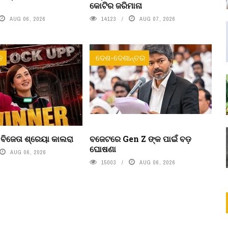
କୋଟିର ଜରିମାନା
AUG 06, 2026
14123
AUG 07, 2026
ନ
ଦେଶ-ଦେଶାନ୍ତର
’ ବିଜେତା ଶ୍ରେୟା କାଲରା
ବଜେଟରେ Gen Z ଙ୍କ ପାଇଁ ବଡ଼
ଘୋଷଣା
AUG 06, 2026
15003
AUG 06, 2026