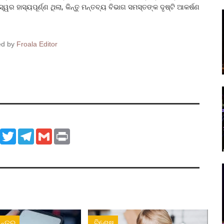
୍ୱର ହାସ୍ୟପୂର୍ଣ୍ଣ ଥିଲା, କିନ୍ତୁ ମନ୍ତବ୍ୟ ବିଭାଗ ସମସ୍ତଙ୍କ ଦୃଷ୍ଟି ଆକର୍ଷଣ
ed by
Froala Editor
ook
WhatsApp
Twitter
Telegram
Gmail
Print
ନ୍ତର
ବିଶେଷ