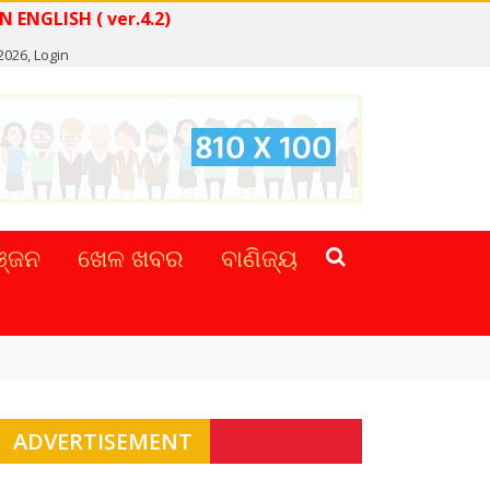
READ NEWS IN ENGLISH ( ver.4.2)
 2026,
Login
୍ଜନ
ଖେଳ ଖବର
ବାଣିଜ୍ୟ
ADVERTISEMENT