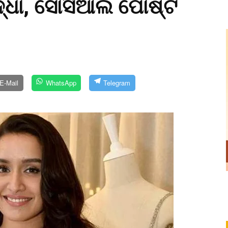
ରଦ୍ଧା, ସୋସିଆଲ ପୋଷ୍ଟ
E-Mail
WhatsApp
Telegram