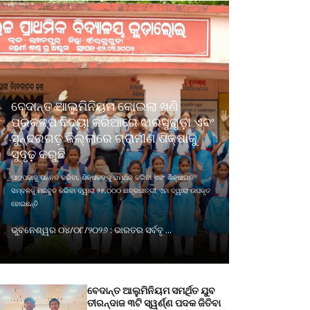
ବେଦାନ୍ତ ଆଲୁମିନିୟମ କୋଇଲା ଖଣି
ପ୍ରକଳ୍ପ ବିଦ୍ୟା ଜରିଆରେ ଝାରସୁଗୁଡ଼ା ଏବଂ
ସୁନ୍ଦରଗଡ଼ ଜିଲ୍ଲାରେ ଗ୍ରାମୀଣ ଶିକ୍ଷାକୁ
ସୁଦୃଢ଼ କରୁଛି
ପାଠପଢାକୁ ଉନ୍ନତ କରିବା, ଶିକ୍ଷକଙ୍କୁ ସମର୍ଥନ କରିବା ଏବଂ ଶିକ୍ଷାଗତ
ସମ୍ବଳକୁ ମଜବୁତ କରିବା ଦ୍ୱାରା ୨୫,୦୦୦ ଛାତ୍ରଛାତ୍ରୀ ଏହା ଦ୍ୱାରା ଉପକୃତ
ହୋଇଛନ୍ତି
ଭୁବନେଶ୍ୱର ୦୪/୦୮/୨୦୨୬ : ଭାରତର ସର୍ବବୃ ...
ବେଦାନ୍ତ ଆଲୁମିନିୟମ ସମର୍ଥିତ ଯୁବ
ତୀରନ୍ଦାଜ ୩ଟି ସ୍ୱର୍ଣ୍ଣ ପଦକ ଜିତିବା