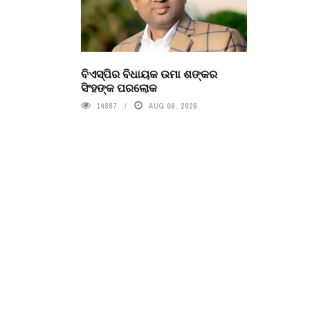
ବିଏସ୍‌ପିର ବିଧାୟକ ଉମା ଶଙ୍କର
ସିଂହଙ୍କ ପରଲୋକ
14887
AUG 06, 2026