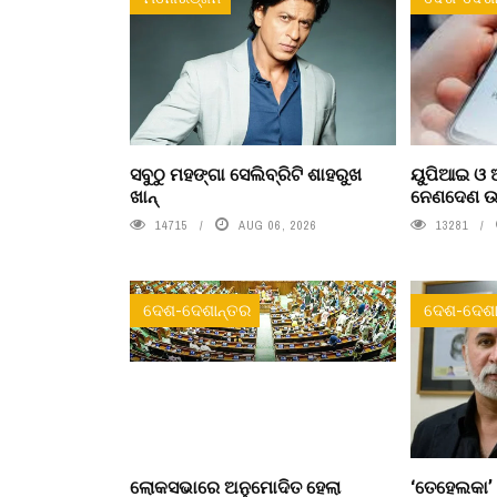
ସବୁଠୁ ମହଙ୍ଗା ସେଲିବ୍ରିଟି ଶାହରୁଖ
ୟୁପିଆଇ ଓ ଅ
ଖାନ୍
ନେଣଦେଣ ଉପ
14715
AUG 06, 2026
13281
ଦେଶ-ଦେଶାନ୍ତର
ଦେଶ-ଦେଶା
ଲୋକସଭାରେ ଅନୁମୋଦିତ ହେଲା
‘ତେହେଲକା’