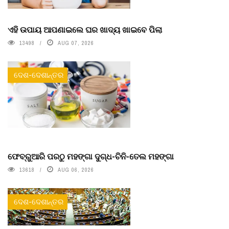
ଏହି ଉପାୟ ଆପଣାଇଲେ ଘର ଖାଦ୍ୟ ଖାଇବେ ପିଲା
13498
AUG 07, 2026
ଦେଶ-ଦେଶାନ୍ତର
ଫେବ୍ରୁଆରି ପରଠୁ ମହଙ୍ଗା ଦୁଗ୍ଧ-ଚିନି-ତେଲ ମହଙ୍ଗା
13618
AUG 06, 2026
ଦେଶ-ଦେଶାନ୍ତର