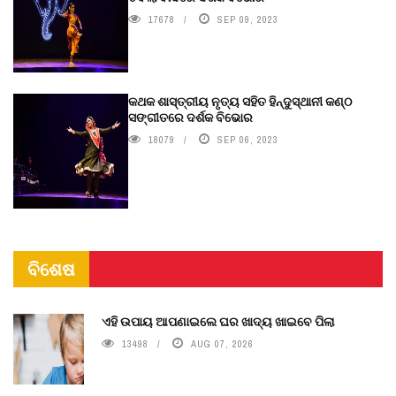
17678
SEP 09, 2023
କଥକ ଶାସ୍ତ୍ରୀୟ ନୃତ୍ୟ ସହିତ ହିନ୍ଦୁସ୍ଥାନୀ କଣ୍ଠ
ସଙ୍ଗୀତରେ ଦର୍ଶକ ବିଭୋର
18079
SEP 06, 2023
ବିଶେଷ
ଏହି ଉପାୟ ଆପଣାଇଲେ ଘର ଖାଦ୍ୟ ଖାଇବେ ପିଲା
13498
AUG 07, 2026