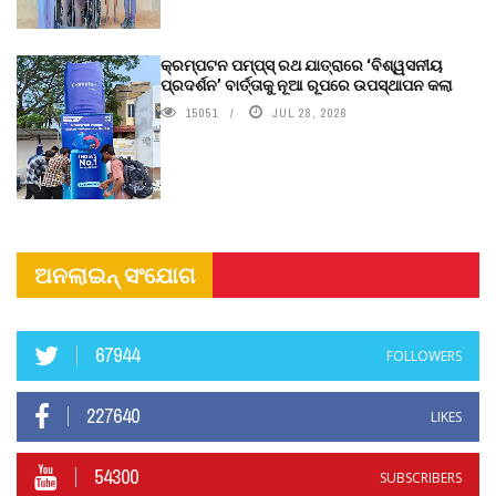
କ୍ରମ୍ପଟନ ପମ୍ପ୍‌ସ୍‌ ରଥ ଯାତ୍ରାରେ ‘ବିଶ୍ୱସନୀୟ
ପ୍ରଦର୍ଶନ’ ବାର୍ତ୍ତାକୁ ନୂଆ ରୂପରେ ଉପସ୍ଥାପନ କଲା
15051
JUL 28, 2026
ଅନଲାଇନ୍ ସଂଯୋଗ
67944
FOLLOWERS
227640
LIKES
54300
SUBSCRIBERS