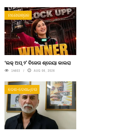
ମନୋରଞ୍ଜନ
‘ଲକ୍ ଅପ୍ ୨’ ବିଜେତା ଶ୍ରେୟା କାଲରା
14603
AUG 06, 2026
ଦେଶ-ଦେଶାନ୍ତର