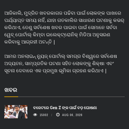
ଆଜିକାଲି, ମୁଦ୍ରିତ ଖବରକାଗଜ ପଢିବା ପାଇଁ ଲୋକଙ୍କ ପାଖରେ
ପର୍ଯ୍ୟାପ୍ତ ସମୟ ନାହିଁ, ଯାହା ଗତକାଲିର ସାଧାରଣ ଘଟଣାକୁ କଭର୍
କରିଥାଏ, ତେଣୁ ସର୍ବଶେଷ ଖବର ପାଇବା ପାଇଁ ସେମାନେ ସର୍ବଦା
ୱେବ୍ ପୋର୍ଟାଲ୍ କିମ୍ବା ଇଲେକ୍ଟ୍ରୋନିକ୍ ମିଡିଆ ଅନୁସରଣ
କରିବାକୁ ଆଗ୍ରହୀ ଅଟନ୍ତି |
ଆମର ଅନଲାଇନ୍ ନ୍ୟୁଜ୍ ପୋର୍ଟାଲ୍ ସମଗ୍ର ବିଶ୍ୱରେ ସର୍ବଶେଷ
ଅଦ୍ୟତନ, ସାମ୍ପ୍ରତିକ ଘଟଣା ସହିତ ଲୋକଙ୍କୁ ଶିକ୍ଷା ଏବଂ
ସୂଚନା ଦେବାରେ ଏକ ପ୍ରମୁଖ ଭୂମିକା ଗ୍ରହଣ କରିଥାଏ |
ଖବର
ବଜେଟରେ Gen Z ଙ୍କ ପାଇଁ ବଡ଼ ଘୋଷଣା
15002
AUG 06, 2026