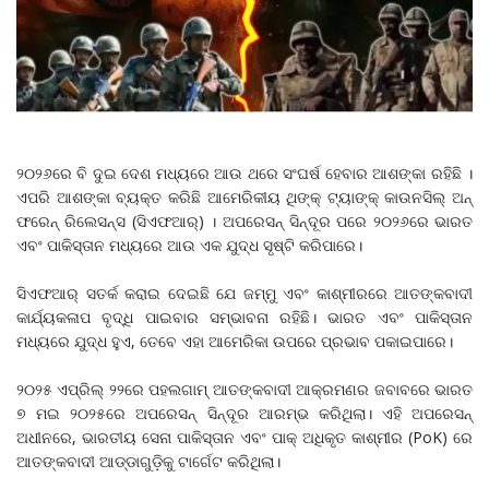
୨୦୨୬ରେ ବି ଦୁଇ ଦେଶ ମଧ୍ୟରେ ଆଉ ଥରେ ସଂଘର୍ଷ ହେବାର ଆଶଙ୍କା ରହିଛି ।
ଏପରି ଆଶଙ୍କା ବ୍ୟକ୍ତ କରିଛି ଆମେରିକୀୟ ଥିଙ୍କ୍ ଟ୍ୟାଙ୍କ୍ କାଉନସିଲ୍ ଅନ୍
ଫରେନ୍ ରିଲେସନ୍ସ (ସିଏଫଆର୍) । ଅପରେସନ୍ ସିନ୍ଦୂର ପରେ ୨୦୨୬ରେ ଭାରତ
ଏବଂ ପାକିସ୍ତାନ ମଧ୍ୟରେ ଆଉ ଏକ ଯୁଦ୍ଧ ସୃଷ୍ଟି କରିପାରେ।
ସିଏଫଆର୍ ସତର୍କ କରାଇ ଦେଇଛି ଯେ ଜମ୍ମୁ ଏବଂ କାଶ୍ମୀରରେ ଆତଙ୍କବାଦୀ
କାର୍ଯ୍ୟକଳାପ ବୃଦ୍ଧି ପାଇବାର ସମ୍ଭାବନା ରହିଛି। ଭାରତ ଏବଂ ପାକିସ୍ତାନ
ମଧ୍ୟରେ ଯୁଦ୍ଧ ହୁଏ, ତେବେ ଏହା ଆମେରିକା ଉପରେ ପ୍ରଭାବ ପକାଇପାରେ।
୨୦୨୫ ଏପ୍ରିଲ୍ ୨୨ରେ ପହଲଗାମ୍ ଆତଙ୍କବାଦୀ ଆକ୍ରମଣର ଜବାବରେ ଭାରତ
୭ ମଇ ୨୦୨୫ରେ ଅପରେସନ୍ ସିନ୍ଦୂର ଆରମ୍ଭ କରିଥିଲା। ଏହି ଅପରେସନ୍
ଅଧୀନରେ, ଭାରତୀୟ ସେନା ପାକିସ୍ତାନ ଏବଂ ପାକ୍ ଅଧିକୃତ କାଶ୍ମୀର (PoK) ରେ
ଆତଙ୍କବାଦୀ ଆଡ୍ଡାଗୁଡ଼ିକୁ ଟାର୍ଗେଟ କରିଥିଲା।