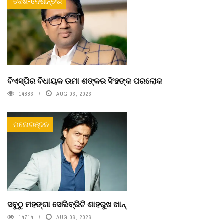
ଦେଶ-ଦେଶାନ୍ତର
ବିଏସ୍‌ପିର ବିଧାୟକ ଉମା ଶଙ୍କର ସିଂହଙ୍କ ପରଲୋକ
14886
AUG 06, 2026
ମନୋରଞ୍ଜନ
ସବୁଠୁ ମହଙ୍ଗା ସେଲିବ୍ରିଟି ଶାହରୁଖ ଖାନ୍
14714
AUG 06, 2026