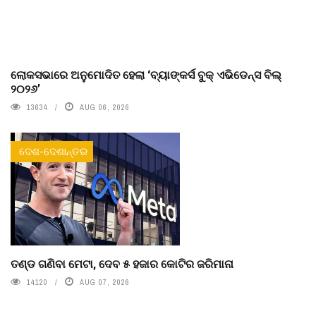
ଲୋକସଭାରେ ଅନୁମୋଦିତ ହେଲା ‘ବ୍ୟାଙ୍କର୍ସ ବୁକ୍ ଏଭିଡେନ୍ସ ବିଲ୍
୨୦୨୬’
13634
AUG 06, 2026
ଦେଶ-ଦେଶାନ୍ତର
ତଣ୍ଡ ଗଣିବା ମେଟା, ଦେବ ୫ ହଜାର କୋଟିର ଜରିମାନା
14120
AUG 07, 2026