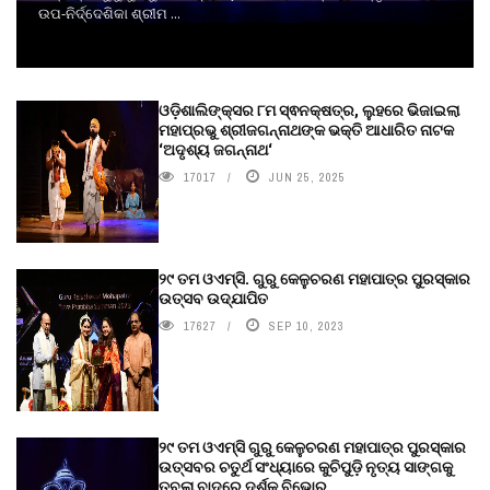
ଉପ-ନିର୍ଦ୍ଦେଶିକା ଶ୍ରୀମ ...
ଓଡ଼ିଶାଲିଙ୍କ୍ସର ୮ମ ସ୍ଵନକ୍ଷତ୍ର, ଲୁହରେ ଭିଜାଇଲା
ମହାପ୍ରଭୁ ଶ୍ରୀଜଗନ୍ନାଥଙ୍କ ଭକ୍ତି ଆଧାରିତ ନାଟକ
‘ଅଦୃଶ୍ୟ ଜଗନ୍ନାଥ‘
17017
JUN 25, 2025
୨୯ ତମ ଓଏମ୍‌ସି. ଗୁରୁ କେଳୁଚରଣ ମହାପାତ୍ର ପୁରସ୍କାର
ଉତ୍ସବ ଉଦ୍‍ଯାପିତ
17627
SEP 10, 2023
୨୯ ତମ ଓଏମ୍‌ସି ଗୁରୁ କେଳୁଚରଣ ମହାପାତ୍ର ପୁରସ୍କାର
ଉତ୍ସବର ଚତୁର୍ଥ ସଂଧ୍ୟାରେ କୁଚିପୁଡ଼ି ନୃତ୍ୟ ସାଙ୍ଗକୁ
ତବଲା ବାଦରେ ଦର୍ଶକ ବିଭୋର