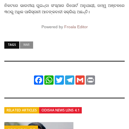
ନିକଟରେ ଭାରତୀୟ ଗୁଇନ୍ଦା ସଂସ୍ଥାର ରିପୋର୍ଟ ଅନୁଯାୟୀ, ଜମ୍ମୁ ଅଞ୍ଚଳରେ
୩୦ରୁ ଅଧିକ ପାକିସ୍ତାନୀ ଆତଙ୍କବାଦୀ ସକ୍ରିୟ ଅଛନ୍ତି।
Powered by
Froala Editor
TAGS
WAR
Facebook
WhatsApp
Twitter
Telegram
Gmail
Print
RELATED ARTICLES
ODISHA NEWS LENS 4.1