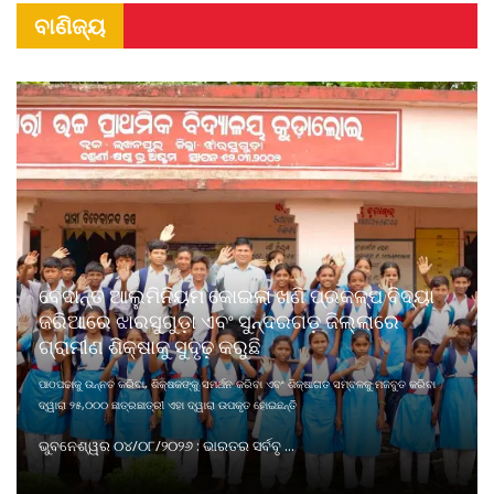
ବାଣିଜ୍ୟ
ବେଦାନ୍ତ ଆଲୁମିନିୟମ କୋଇଲା ଖଣି ପ୍ରକଳ୍ପ ବିଦ୍ୟା
ଜରିଆରେ ଝାରସୁଗୁଡ଼ା ଏବଂ ସୁନ୍ଦରଗଡ଼ ଜିଲ୍ଲାରେ
ଗ୍ରାମୀଣ ଶିକ୍ଷାକୁ ସୁଦୃଢ଼ କରୁଛି
ପାଠପଢାକୁ ଉନ୍ନତ କରିବା, ଶିକ୍ଷକଙ୍କୁ ସମର୍ଥନ କରିବା ଏବଂ ଶିକ୍ଷାଗତ ସମ୍ବଳକୁ ମଜବୁତ କରିବା
ଦ୍ୱାରା ୨୫,୦୦୦ ଛାତ୍ରଛାତ୍ରୀ ଏହା ଦ୍ୱାରା ଉପକୃତ ହୋଇଛନ୍ତି
ଭୁବନେଶ୍ୱର ୦୪/୦୮/୨୦୨୬ : ଭାରତର ସର୍ବବୃ ...