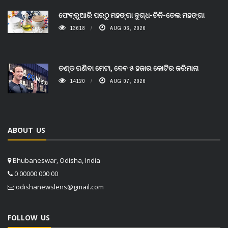
ଫେବ୍ରୁଆରି ପରଠୁ ମହଙ୍ଗା ଦୁଗ୍ଧ-ଚିନି-ତେଲ ମହଙ୍ଗା
13618
AUG 06, 2026
ତଣ୍ଡ ଗଣିବା ମେଟା, ଦେବ ୫ ହଜାର କୋଟିର ଜରିମାନା
14120
AUG 07, 2026
ABOUT US
Bhubaneswar, Odisha, India
0 00000 000 00
odishanewslens@gmail.com
FOLLOW US