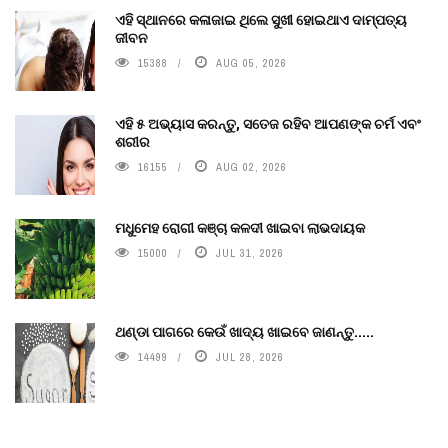
ଏହି ସ୍ଥାନରେ କଳାଜାଇ ଥିଲେ ସୁଖୀ ହୋଇଥାଏ ଦାମ୍ପତ୍ୟ
ଜୀବନ
15388
AUG 05, 2026
ଏହି ୫ ଅଭ୍ୟାସ କରନ୍ତୁ, ସତେଜ ରହିବ ଆପଣଙ୍କ ଚର୍ମ ଏବଂ
ଶରୀର
16155
AUG 02, 2026
ମଧୁମେହ ରୋଗୀ କଞ୍ଚା କଳଦୀ ଖାଇବା ଲାଭଦାୟକ
15000
JUL 31, 2026
ଥଣ୍ଡା ପାଗରେ କେଉଁ ଖାଦ୍ୟ ଖାଇବେ ଜାଣନ୍ତୁ.....
14499
JUL 28, 2026