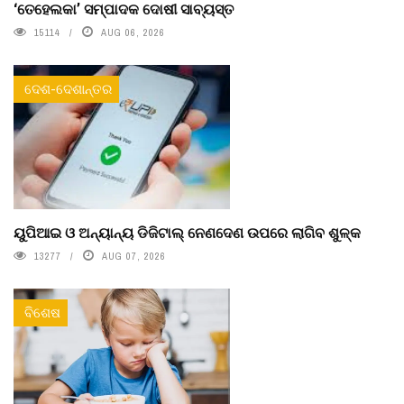
‘ତେହେଲକା’ ସମ୍ପାଦକ ଦୋଷୀ ସାବ୍ୟସ୍ତ
15114
AUG 06, 2026
ଦେଶ-ଦେଶାନ୍ତର
ୟୁପିଆଇ ଓ ଅନ୍ୟାନ୍ୟ ଡିଜିଟାଲ୍ ନେଣଦେଣ ଉପରେ ଲାଗିବ ଶୁଳ୍କ
13277
AUG 07, 2026
ବିଶେଷ