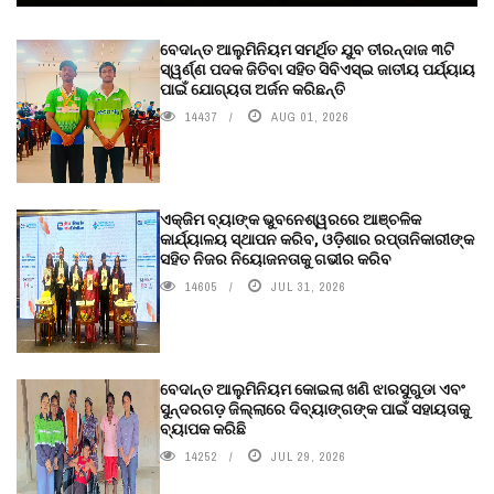
ବେଦାନ୍ତ ଆଲୁମିନିୟମ ସମର୍ଥିତ ଯୁବ ତୀରନ୍ଦାଜ ୩ଟି
ସ୍ୱର୍ଣ୍ଣ ପଦକ ଜିତିବା ସହିତ ସିବିଏସ୍ଇ ଜାତୀୟ ପର୍ଯ୍ୟାୟ
ପାଇଁ ଯୋଗ୍ୟତା ଅର୍ଜନ କରିଛନ୍ତି
14437
AUG 01, 2026
ଏକ୍ଜିମ ବ୍ୟାଙ୍କ ଭୁବନେଶ୍ୱରରେ ଆଞ୍ଚଳିକ
କାର୍ଯ୍ୟାଳୟ ସ୍ଥାପନ କରିବ, ଓଡ଼ିଶାର ରପ୍ତାନିକାରୀଙ୍କ
ସହିତ ନିଜର ନିୟୋଜନତାକୁ ଗଭୀର କରିବ
14605
JUL 31, 2026
ବେଦାନ୍ତ ଆଲୁମିନିୟମ କୋଇଲା ଖଣି ଝାରସୁଗୁଡା ଏବଂ
ସୁନ୍ଦରଗଡ଼ ଜିଲ୍ଲାରେ ଦିବ୍ୟାଙ୍ଗଙ୍କ ପାଇଁ ସହାୟତାକୁ
ବ୍ୟାପକ କରିଛି
14252
JUL 29, 2026