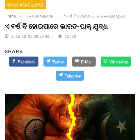
ଦେଶ-ଦେଶାନ୍ତର
Home
››
ଦେଶ-ଦେଶାନ୍ତର
››
ଏ ବର୍ଷ ବି ହୋଇପାରେ ଭାରତ-ପାକ୍ ଯୁଦ୍ଧ
ଏ ବର୍ଷ ବି ହୋଇପାରେ ଭାରତ-ପାକ୍ ଯୁଦ୍ଧ
2025-12-30 20:29:49
15568
SHARE:
Facebook
Twitter
E-Mail
WhatsApp
Telegram