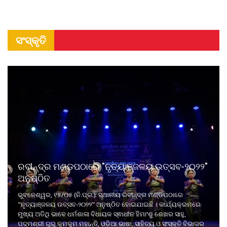
ସଂସ୍କୃତି
ରବୀନ୍ଦ୍ର ମଣ୍ଡପଠାରେ "ନୃତ୍ୟାଞ୍ଜଳୟ ଉତ୍ସବ-୨୦୨୨"
ଅନୁଷ୍ଠିତ
ଭୁବନେଶ୍ୱର, ୧୫/୦୫ (ନି.ପ୍ର.): ସ୍ଥାନୀୟ ରବୀନ୍ଦ୍ର ମଣ୍ଡପଠାରେ
"ନୃତ୍ୟାଞ୍ଜଳୟ ଉତ୍ସବ-୨୦୨୨" ଅନୁଷ୍ଠିତ ହୋଇଯାଇଛି । କାର୍ଯ୍ୟକ୍ରମରେ
ମୁଖ୍ୟ ଅତିଥି ଭାବେ ଧର୍ମଶାଳା ବିଧାୟକ ସ୍ଵାଧୀନ ହିମାଂଶୁ ଶେଖର ସାହୁ,
ପଦ୍ମଶ୍ରୀ ଗୁରୁ କୁମକୁମ ମହାନ୍ତି, ଓଡ଼ିଆ ଭାଷା, ସାହିତ୍ୟ ଓ ସଂସ୍କୃତି ବିଭାଗର