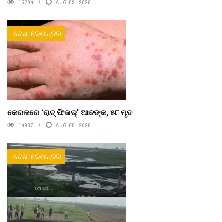
15284
AUG 09, 2026
ଦେଶ-ଦେଶାନ୍ତର
କେରଳରେ ‘ରାଟ୍ ଫିଭର୍’ ଆତଙ୍କ, ୫୮ ମୃତ
14937
AUG 08, 2026
ଦେଶ-ଦେଶାନ୍ତର