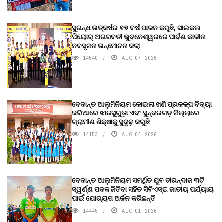
ସୁଗନ୍ଧ ଉତ୍କର୍ଷର ୭୭ ବର୍ଷ ପାଳନ କରୁଛି, ସାଇକଲ
ପିୟୋର୍‌ ଅଗରବତୀ ଭୁବନେଶ୍ୱରରେ ପାର୍ବଣ କାଳୀନ
ନବସୃଜନ ଉନ୍ମୋଚନ କଲା
14540
AUG 07, 2026
ବେଦାନ୍ତ ଆଲୁମିନିୟମ କୋଇଲା ଖଣି ପ୍ରକଳ୍ପ ବିଦ୍ୟା
ଜରିଆରେ ଝାରସୁଗୁଡ଼ା ଏବଂ ସୁନ୍ଦରଗଡ଼ ଜିଲ୍ଲାରେ
ଗ୍ରାମୀଣ ଶିକ୍ଷାକୁ ସୁଦୃଢ଼ କରୁଛି
14153
AUG 04, 2026
ବେଦାନ୍ତ ଆଲୁମିନିୟମ ସମର୍ଥିତ ଯୁବ ତୀରନ୍ଦାଜ ୩ଟି
ସ୍ୱର୍ଣ୍ଣ ପଦକ ଜିତିବା ସହିତ ସିବିଏସ୍ଇ ଜାତୀୟ ପର୍ଯ୍ୟାୟ
ପାଇଁ ଯୋଗ୍ୟତା ଅର୍ଜନ କରିଛନ୍ତି
14445
AUG 01, 2026