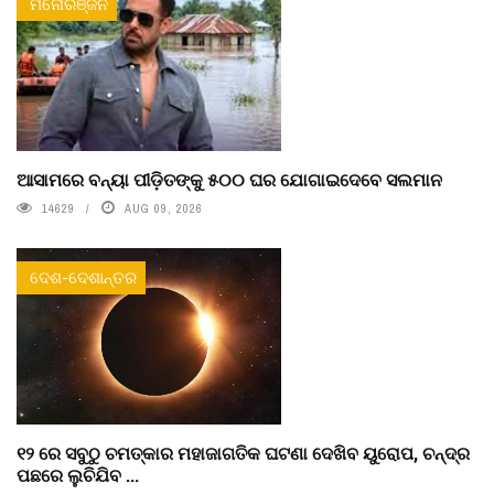
ମନୋରଞ୍ଜନ
ଆସାମରେ ବନ୍ୟା ପୀଡ଼ିତଙ୍କୁ ୫୦୦ ଘର ଯୋଗାଇଦେବେ ସଲମାନ
14629
AUG 09, 2026
ଦେଶ-ଦେଶାନ୍ତର
୧୨ ରେ ସବୁଠୁ ଚମତ୍କାର ମହାଜାଗତିକ ଘଟଣା ଦେଖିବ ୟୁରୋପ, ଚନ୍ଦ୍ର
ପଛରେ ଲୁଚିଯିବ ...