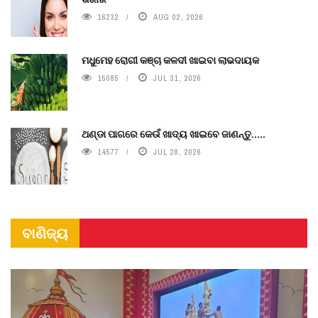
16232
AUG 02, 2026
ମଧୁମେହ ରୋଗୀ କଞ୍ଚା କଳଦୀ ଖାଇବା ଲାଭଦାୟକ
15085
JUL 31, 2026
ଥଣ୍ଡା ପାଗରେ କେଉଁ ଖାଦ୍ୟ ଖାଇବେ ଜାଣନ୍ତୁ.....
14577
JUL 28, 2026
ବାଣିଜ୍ୟ