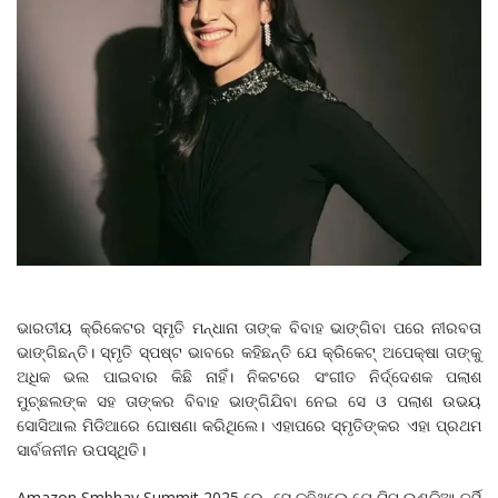
ଭାରତୀୟ କ୍ରିକେଟର ସ୍ମୃତି ମନ୍ଧାନା ତାଙ୍କ ବିବାହ ଭାଙ୍ଗିବା ପରେ ନୀରବତା
ଭାଙ୍ଗିଛନ୍ତି। ସ୍ମୃତି ସ୍ପଷ୍ଟ ଭାବରେ କହିଛନ୍ତି ଯେ କ୍ରିକେଟ୍ ଅପେକ୍ଷା ତାଙ୍କୁ
ଅଧିକ ଭଲ ପାଇବାର କିଛି ନାହିଁ। ନିକଟରେ ସଂଗୀତ ନିର୍ଦ୍ଦେଶକ ପଲାଶ
ମୁଚ୍ଛଲଙ୍କ ସହ ତାଙ୍କର ବିବାହ ଭାଙ୍ଗିଯିବା ନେଇ ସେ ଓ ପଲାଶ ଉଭୟ
ସୋସିଆଲ ମିଡିଆରେ ଘୋଷଣା କରିଥିଲେ। ଏହାପରେ ସ୍ମୃତିଙ୍କର ଏହା ପ୍ରଥମ
ସାର୍ବଜନୀନ ଉପସ୍ଥିତି।
Amazon Smbhav Summit 2025 ରେ, ସେ କହିଥିଲେ ଯେ ଟିମ୍ ଇଣ୍ଡିଆ ଜର୍ସି