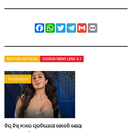
Facebook
WhatsApp
Twitter
Telegram
Gmail
Print
RELATED ARTICLES
ODISHA NEWS LENS 4.1
ମନୋରଞ୍ଜନ
ବିଗ୍ ବିସ୍ ୨୦ରେ ପ୍ରତିଯୋଗୀ ହେବେନି ଶେୟା