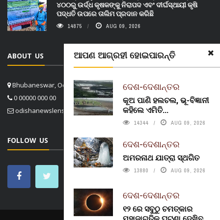
୪୦୦ରୁ ଉର୍ଦ୍ଧ କୃଷକଙ୍କୁ ନିରାପଦ ଏବଂ ଦୀର୍ଘସ୍ଥାୟୀ କୃଷି
ପଦ୍ଧତି ଉପରେ ତାଲିମ ପ୍ରଦାନ କରିଛି
14875
AUG 09, 2026
ଆପଣ ଆଗ୍ରହୀ ହୋଇପାରନ୍ତି
ABOUT US
Bhubaneswar, Odisha, India
ଦେଶ-ଦେଶାନ୍ତର
0 00000 000 00
କୂଅ ପାଣି ହଲଚଲ, ଭୂ-ବିଜ୍ଞାନୀ
କହିଲେ ଏମିତି...
odishanewslens@gmail.com
14344
AUG 09, 2026
FOLLOW US
ଦେଶ-ଦେଶାନ୍ତର
ଅମରନାଥ ଯାତ୍ରା ସ୍ଥଗିତ
13880
AUG 09, 2026
ଦେଶ-ଦେଶାନ୍ତର
୧୨ ରେ ସବୁଠୁ ଚମତ୍କାର
ମହାଜାଗତିକ ଘଟଣା ଦେଖିବ