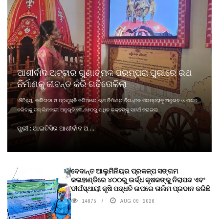
ଆଶୀର୍ବାଦ ଅଟ୍ଟାର ଗୁଣାତ୍ମକ ପରମ୍ପରା ପୁରୀରେ ରଥ
ନିର୍ମାଣକୁ ଜୀବନ୍ତ କରି ଗଢିତୋଳିଲା
ଐତିହ୍ୟ, କାରିଗରୀ ଓ ପ୍ରଯୁକ୍ତି ଜରିଆରେ ଋଥ ନିର୍ମାଣର ଚିରନ୍ତନ ପରମ୍ପରାକୁ ଅନୁଭବ ଓ ପାଳନ
କରିବାକୁ ତଲ୍ଲିନକାରୀ ଅନୁଭୂତି ୧୩,୭୫୦ରୁ ଅଧିକ ଭକ୍ତଙ୍କୁ ସମର୍ଥ କରାଇଲା
ପୁରୀ : ଆଇଟିସିର ଆଶୀର୍ବାଦ ଅ ...
ବେଦାନ୍ତ ଆଲୁମିନିୟର ପ୍ରକଳ୍ପ ସଙ୍ଗମ
କଳାହାଣ୍ଡିରେ ୪୦୦ରୁ ଉର୍ଦ୍ଧ କୃଷକଙ୍କୁ ନିରାପଦ ଏବଂ
ଦୀର୍ଘସ୍ଥାୟୀ କୃଷି ପଦ୍ଧତି ଉପରେ ତାଲିମ ପ୍ରଦାନ କରିଛି
14875
AUG 09, 2026