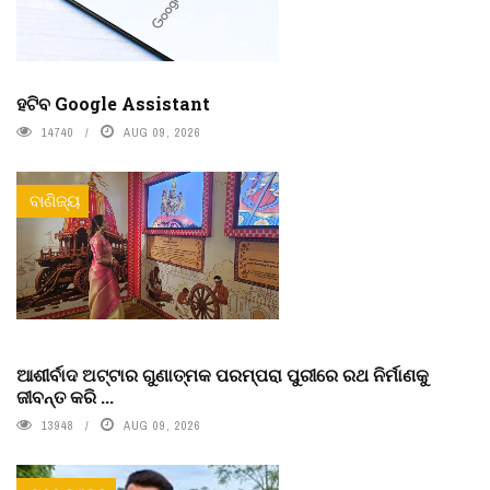
ହଟିବ Google Assistant
14740
AUG 09, 2026
ବାଣିଜ୍ୟ
ଆଶୀର୍ବାଦ ଅଟ୍ଟାର ଗୁଣାତ୍ମକ ପରମ୍ପରା ପୁରୀରେ ରଥ ନିର୍ମାଣକୁ
ଜୀବନ୍ତ କରି ...
13948
AUG 09, 2026