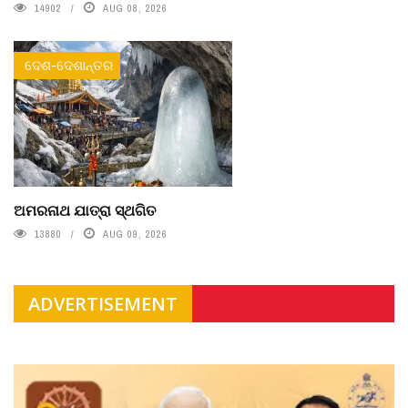
14902
AUG 08, 2026
ଦେଶ-ଦେଶାନ୍ତର
ଅମରନାଥ ଯାତ୍ରା ସ୍ଥଗିତ
13880
AUG 09, 2026
ADVERTISEMENT