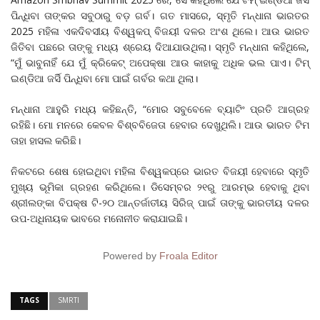
ପିନ୍ଧିବା ତାଙ୍କର ସବୁଠାରୁ ବଡ଼ ଗର୍ବ। ଗତ ମାସରେ, ସ୍ମୃତି ମନ୍ଧାନା ଭାରତର
2025 ମହିଳା ଏକଦିବସୀୟ ବିଶ୍ୱକପ୍ ବିଜୟୀ ଦଳର ଅଂଶ ଥିଲେ। ଆଉ ଭାରତ
ଜିତିବା ପଛରେ ତାଙ୍କୁ ମଧ୍ୟ ଶ୍ରେୟ ଦିଆଯାଉଥିଲା। ସ୍ମୃତି ମନ୍ଧାନା କହିଥିଲେ,
“ମୁଁ ଭାବୁନାହିଁ ଯେ ମୁଁ କ୍ରିକେଟ୍ ଅପେକ୍ଷା ଆଉ କାହାକୁ ଅଧିକ ଭଲ ପାଏ। ଟିମ୍
ଇଣ୍ଡିଆ ଜର୍ସି ପିନ୍ଧିବା ମୋ ପାଇଁ ଗର୍ବର କଥା ଥିଲା।
ମନ୍ଧାନା ଆହୁରି ମଧ୍ୟ କହିଛନ୍ତି, “ମୋର ସବୁବେଳେ ବ୍ୟାଟିଂ ପ୍ରତି ଆଗ୍ରହ
ରହିଛି। ମୋ ମନରେ କେବଳ ବିଶ୍ବବିଜେତା ହେବାର ଦେଖୁଥିଲି। ଆଉ ଭାରତ ଟିମ
ତାହା ହାସଲ କରିଛି।
ନିକଟରେ ଶେଷ ହୋଇଥିବା ମହିଳା ବିଶ୍ୱକପ୍‌ରେ ଭାରତ ବିଜୟୀ ହେବାରେ ସ୍ମୃତି
ମୁଖ୍ୟ ଭୂମିକା ଗ୍ରହଣ କରିଥିଲେ। ଡିସେମ୍ବର ୨୧ରୁ ଆରମ୍ଭ ହେବାକୁ ଥିବା
ଶ୍ରୀଲଙ୍କା ବିପକ୍ଷ ଟି-୨୦ ଆନ୍ତର୍ଜାତୀୟ ସିରିଜ୍ ପାଇଁ ତାଙ୍କୁ ଭାରତୀୟ ଦଳର
ଉପ-ଅଧିନାୟକ ଭାବରେ ମନୋନୀତ କରାଯାଇଛି।
Powered by
Froala Editor
TAGS
SMRTI