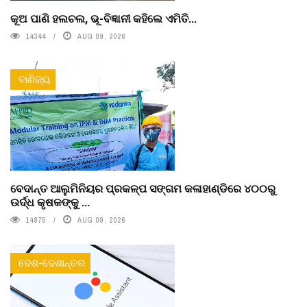
କୂଅ ପାଣି ହଲଚଲ, ଭୂ-ବିଜ୍ଞାନୀ କହିଲେ ଏମିତି...
14344
AUG 09, 2026
ବାଣିଜ୍ୟ
ବେଦାନ୍ତ ଆଲୁମିନିୟର ପ୍ରକଳ୍ପ ସଙ୍ଗମ କଳାହାଣ୍ଡିରେ ୪୦୦ରୁ
ଉର୍ଦ୍ଧ କୃଷକଙ୍କୁ ...
14875
AUG 09, 2026
ଦେଶ-ଦେଶାନ୍ତର