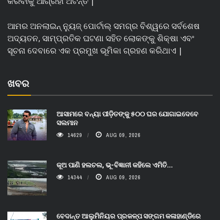
କରିବାକୁ ଆଗ୍ରହୀ ଅଟନ୍ତି |
ଆମର ଅନଲାଇନ୍ ନ୍ୟୁଜ୍ ପୋର୍ଟାଲ୍ ସମଗ୍ର ବିଶ୍ୱରେ ସର୍ବଶେଷ
ଅଦ୍ୟତନ, ସାମ୍ପ୍ରତିକ ଘଟଣା ସହିତ ଲୋକଙ୍କୁ ଶିକ୍ଷା ଏବଂ
ସୂଚନା ଦେବାରେ ଏକ ପ୍ରମୁଖ ଭୂମିକା ଗ୍ରହଣ କରିଥାଏ |
ଖବର
ଆସାମରେ ବନ୍ୟା ପୀଡ଼ିତଙ୍କୁ ୫୦୦ ଘର ଯୋଗାଇଦେବେ
ସଲମାନ
14629
AUG 09, 2026
କୂଅ ପାଣି ହଲଚଲ, ଭୂ-ବିଜ୍ଞାନୀ କହିଲେ ଏମିତି...
14344
AUG 09, 2026
ବେଦାନ୍ତ ଆଲୁମିନିୟର ପ୍ରକଳ୍ପ ସଙ୍ଗମ କଳାହାଣ୍ଡିରେ