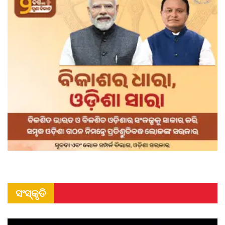
ସଂସ୍କୃତି