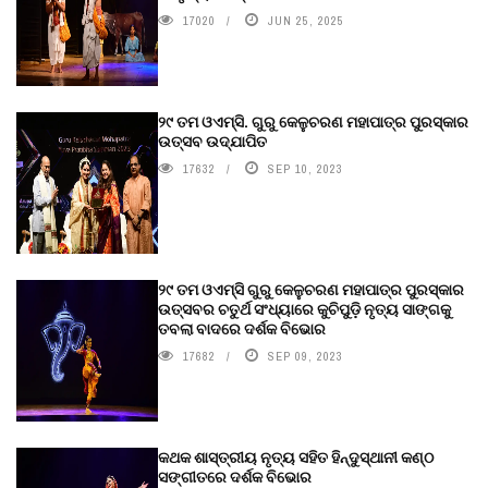
17020
JUN 25, 2025
୨୯ ତମ ଓଏମ୍‌ସି. ଗୁରୁ କେଳୁଚରଣ ମହାପାତ୍ର ପୁରସ୍କାର
ଉତ୍ସବ ଉଦ୍‍ଯାପିତ
17632
SEP 10, 2023
୨୯ ତମ ଓଏମ୍‌ସି ଗୁରୁ କେଳୁଚରଣ ମହାପାତ୍ର ପୁରସ୍କାର
ଉତ୍ସବର ଚତୁର୍ଥ ସଂଧ୍ୟାରେ କୁଚିପୁଡ଼ି ନୃତ୍ୟ ସାଙ୍ଗକୁ
ତବଲା ବାଦରେ ଦର୍ଶକ ବିଭୋର
17682
SEP 09, 2023
କଥକ ଶାସ୍ତ୍ରୀୟ ନୃତ୍ୟ ସହିତ ହିନ୍ଦୁସ୍ଥାନୀ କଣ୍ଠ
ସଙ୍ଗୀତରେ ଦର୍ଶକ ବିଭୋର