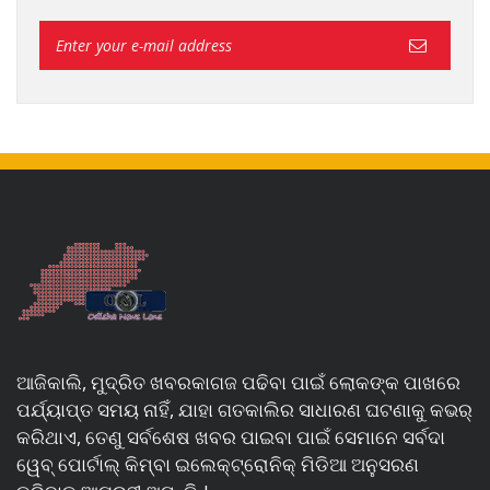
ଆଜିକାଲି, ମୁଦ୍ରିତ ଖବରକାଗଜ ପଢିବା ପାଇଁ ଲୋକଙ୍କ ପାଖରେ
ପର୍ଯ୍ୟାପ୍ତ ସମୟ ନାହିଁ, ଯାହା ଗତକାଲିର ସାଧାରଣ ଘଟଣାକୁ କଭର୍
କରିଥାଏ, ତେଣୁ ସର୍ବଶେଷ ଖବର ପାଇବା ପାଇଁ ସେମାନେ ସର୍ବଦା
ୱେବ୍ ପୋର୍ଟାଲ୍ କିମ୍ବା ଇଲେକ୍ଟ୍ରୋନିକ୍ ମିଡିଆ ଅନୁସରଣ