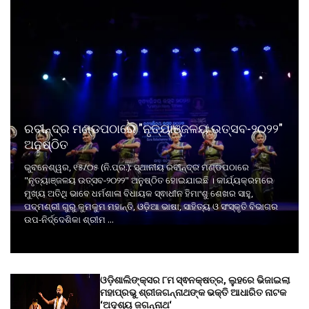
ରବୀନ୍ଦ୍ର ମଣ୍ଡପଠାରେ "ନୃତ୍ୟାଞ୍ଜଳୟ ଉତ୍ସବ-୨୦୨୨"
ଅନୁଷ୍ଠିତ
ଭୁବନେଶ୍ୱର, ୧୫/୦୫ (ନି.ପ୍ର.): ସ୍ଥାନୀୟ ରବୀନ୍ଦ୍ର ମଣ୍ଡପଠାରେ
"ନୃତ୍ୟାଞ୍ଜଳୟ ଉତ୍ସବ-୨୦୨୨" ଅନୁଷ୍ଠିତ ହୋଇଯାଇଛି । କାର୍ଯ୍ୟକ୍ରମରେ
ମୁଖ୍ୟ ଅତିଥି ଭାବେ ଧର୍ମଶାଳା ବିଧାୟକ ସ୍ଵାଧୀନ ହିମାଂଶୁ ଶେଖର ସାହୁ,
ପଦ୍ମଶ୍ରୀ ଗୁରୁ କୁମକୁମ ମହାନ୍ତି, ଓଡ଼ିଆ ଭାଷା, ସାହିତ୍ୟ ଓ ସଂସ୍କୃତି ବିଭାଗର
ଉପ-ନିର୍ଦ୍ଦେଶିକା ଶ୍ରୀମ ...
ଓଡ଼ିଶାଲିଙ୍କ୍ସର ୮ମ ସ୍ଵନକ୍ଷତ୍ର, ଲୁହରେ ଭିଜାଇଲା
ମହାପ୍ରଭୁ ଶ୍ରୀଜଗନ୍ନାଥଙ୍କ ଭକ୍ତି ଆଧାରିତ ନାଟକ
‘ଅଦୃଶ୍ୟ ଜଗନ୍ନାଥ‘