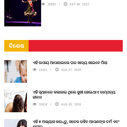
18082
SEP 06, 2023
ବିଶେଷ
ଏହି ଉପାୟ ଆପଣାଇଲେ ଘର ଖାଦ୍ୟ ଖାଇବେ ପିଲା
14151
AUG 07, 2026
ଏହି ସ୍ଥାନରେ କଳାଜାଇ ଥିଲେ ସୁଖୀ ହୋଇଥାଏ ଦାମ୍ପତ୍ୟ
ଜୀବନ
15816
AUG 05, 2026
ଏହି ୫ ଅଭ୍ୟାସ କରନ୍ତୁ, ସତେଜ ରହିବ ଆପଣଙ୍କ ଚର୍ମ ଏବଂ
ଶରୀର