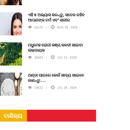
ଏହି ୫ ଅଭ୍ୟାସ କରନ୍ତୁ, ସତେଜ ରହିବ
ଆପଣଙ୍କ ଚର୍ମ ଏବଂ ଶରୀର
16175
AUG 02, 2026
ମଧୁମେହ ରୋଗୀ କଞ୍ଚା କଳଦୀ ଖାଇବା
ଲାଭଦାୟକ
15029
JUL 31, 2026
ଥଣ୍ଡା ପାଗରେ କେଉଁ ଖାଦ୍ୟ ଖାଇବେ
ଜାଣନ୍ତୁ.....
14521
JUL 28, 2026
ବାଣିଜ୍ୟ