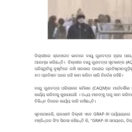
ଦିଲ୍ଲୀରେ କ୍ରମାଗତ ଭାବରେ ବାୟୁ ଗୁଣବତ୍ତା ହ୍ରାସ ପାଉଥି
ଆରମ୍ଭ କରିଛନ୍ତି। ଦିଲ୍ଲୀର ବାୟୁ ଗୁଣବତ୍ତା ସୂଚକାଙ୍କ (
ପରିସ୍ଥିତିକୁ ଦୃଷ୍ଟିରେ ରଖି ସରକାର ଘରୋଇ ପ୍ରତିଷ୍ଠାନଗୁଡ
୫୦ ପ୍ରତିଶତ ଘରେ ରହି କାମ କରିବା ଲାଗି ନିର୍ଦେଶ ରହିଛି।
ବାୟୁ ଗୁଣବତ୍ତା ପରିଚାଳନା କମିଶନ (CAQM)ର ମାର୍ଗଦର୍ଶିକା
କାର୍ଯ୍ୟ କରିବାକୁ କୁହାଯାଇଛି । ଅନ୍ୟ ମାନଙ୍କୁ ଘରୁ କାମ କର
ବିଭିନ୍ନ ଦିଗରେ କାର୍ଯ୍ୟ ଜାରି ରଖିଛନ୍ତି।
ସୂଚନାଥାଉକି, ରାଜଧାନୀ ଦିଲ୍ଲୀ ଏବେ GRAP-III ପର୍ଯ୍ୟାୟରେ
ମଞ୍ଜିନ୍ଦର ସିଂହ ସିରସା କହିଛନ୍ତି କି, "GRAP-III ସମୟରେ,