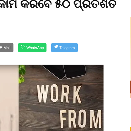
 କାମ କରିବେ ୫୦ ପ୍ରତିଶତ
E-Mail
WhatsApp
Telegram