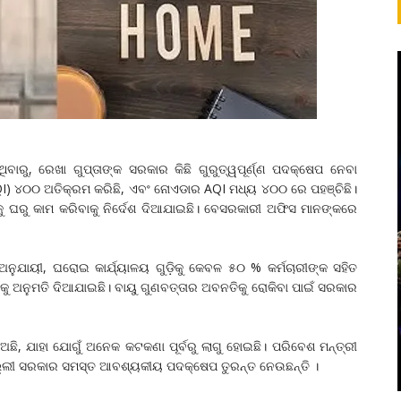
ବାରୁ, ରେଖା ଗୁପ୍ତାଙ୍କ ସରକାର କିଛି ଗୁରୁତ୍ୱପୂର୍ଣ୍ଣ ପଦକ୍ଷେପ ନେବା
AQI) ୪୦୦ ଅତିକ୍ରମ କରିଛି, ଏବଂ ନୋଏଡାର AQI ମଧ୍ୟ ୪୦୦ ରେ ପହଞ୍ଚିଛି।
଼ିକୁ ଘରୁ କାମ କରିବାକୁ ନିର୍ଦେଶ ଦିଆଯାଇଛି। ବେସରକାରୀ ଅଫିସ ମାନଙ୍କରେ
 ଅନୁଯାୟୀ, ଘରୋଇ କାର୍ଯ୍ୟାଳୟ ଗୁଡ଼ିକୁ କେବଳ ୫୦ % କର୍ମଚାରୀଙ୍କ ସହିତ
ିବାକୁ ଅନୁମତି ଦିଆଯାଇଛି। ବାୟୁ ଗୁଣବତ୍ତାର ଅବନତିକୁ ରୋକିବା ପାଇଁ ସରକାର
 ଅଛି, ଯାହା ଯୋଗୁଁ ଅନେକ କଟକଣା ପୂର୍ବରୁ ଲାଗୁ ହୋଇଛି। ପରିବେଶ ମନ୍ତ୍ରୀ
 ଦିଲ୍ଲୀ ସରକାର ସମସ୍ତ ଆବଶ୍ୟକୀୟ ପଦକ୍ଷେପ ତୁରନ୍ତ ନେଉଛନ୍ତି ।