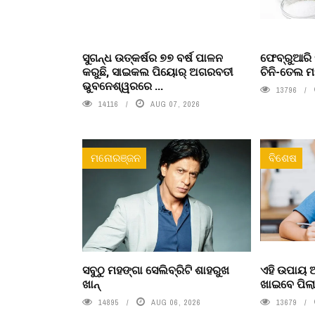
ସୁଗନ୍ଧ ଉତ୍କର୍ଷର ୭୭ ବର୍ଷ ପାଳନ
ଫେବ୍ରୁଆରି 
କରୁଛି, ସାଇକଲ ପିୟୋର୍‌ ଅଗରବତୀ
ଚିନି-ତେଲ ମ
ଭୁବନେଶ୍ୱରରେ ...
13796
14116
AUG 07, 2026
ମନୋରଞ୍ଜନ
ବିଶେଷ
ସବୁଠୁ ମହଙ୍ଗା ସେଲିବ୍ରିଟି ଶାହରୁଖ
ଏହି ଉପାୟ
ଖାନ୍
ଖାଇବେ ପିଲ
14895
AUG 06, 2026
13679