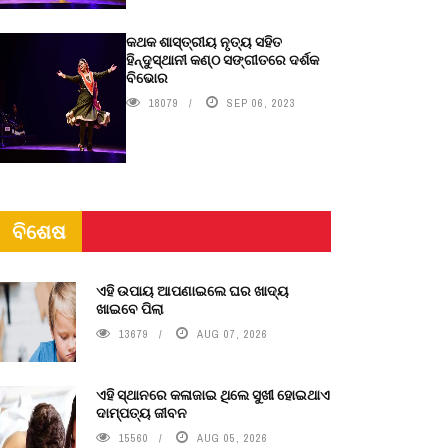
କଥକ ଶାସ୍ତ୍ରୀୟ ନୃତ୍ୟ ସହିତ
ହିନ୍ଦୁସ୍ଥାନୀ କଣ୍ଠ ସଙ୍ଗୀତରେ ଦର୍ଶକ
ବିଭୋର
18079
SEP 06, 2023
ବିଶେଷ
ଏହି ଉପାୟ ଆପଣାଇଲେ ଘର ଖାଦ୍ୟ
ଖାଇବେ ପିଲା
13679
AUG 07, 2026
ଏହି ସ୍ଥାନରେ କଳାଜାଇ ଥିଲେ ସୁଖୀ ହୋଇଥାଏ
ଦାମ୍ପତ୍ୟ ଜୀବନ
15560
AUG 05, 2026