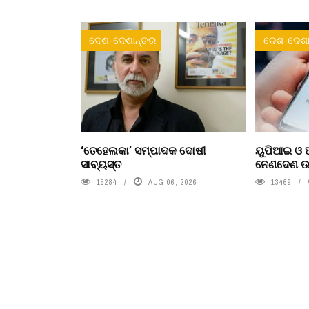
ଦେଶ-ଦେଶାନ୍ତର
ଦେଶ-ଦେଶା
‘ତେହେଲକା’ ସମ୍ପାଦକ ଦୋଷୀ
ୟୁପିଆଇ ଓ ଅ
ସାବ୍ୟସ୍ତ
ନେଣଦେଣ ଉପ
15284
AUG 06, 2026
13469