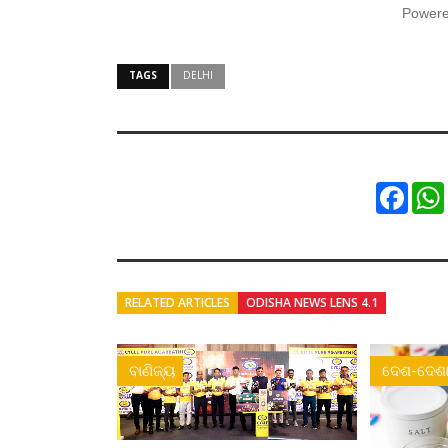
Power
TAGS
DELHI
Faceb
RELATED ARTICLES
ODISHA NEWS LENS 4.1
ବାଣିଜ୍ୟ
ଦେଶ-ଦେଶା