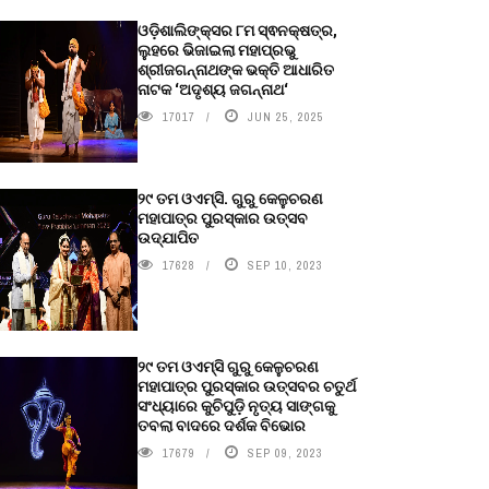
ଓଡ଼ିଶାଲିଙ୍କ୍ସର ୮ମ ସ୍ଵନକ୍ଷତ୍ର,
ଲୁହରେ ଭିଜାଇଲା ମହାପ୍ରଭୁ
ଶ୍ରୀଜଗନ୍ନାଥଙ୍କ ଭକ୍ତି ଆଧାରିତ
ନାଟକ ‘ଅଦୃଶ୍ୟ ଜଗନ୍ନାଥ‘
17017
JUN 25, 2025
୨୯ ତମ ଓଏମ୍‌ସି. ଗୁରୁ କେଳୁଚରଣ
ମହାପାତ୍ର ପୁରସ୍କାର ଉତ୍ସବ
ଉଦ୍‍ଯାପିତ
17628
SEP 10, 2023
୨୯ ତମ ଓଏମ୍‌ସି ଗୁରୁ କେଳୁଚରଣ
ମହାପାତ୍ର ପୁରସ୍କାର ଉତ୍ସବର ଚତୁର୍ଥ
ସଂଧ୍ୟାରେ କୁଚିପୁଡ଼ି ନୃତ୍ୟ ସାଙ୍ଗକୁ
ତବଲା ବାଦରେ ଦର୍ଶକ ବିଭୋର
17679
SEP 09, 2023