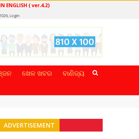
WS IN ENGLISH ( ver.4.2)
 2026,
Login
୍ଜନ
ଖେଳ ଖବର
ବାଣିଜ୍ୟ
ADVERTISEMENT