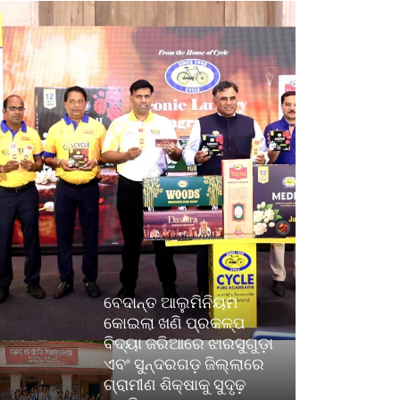
ବେଦାନ୍ତ ଆଲୁମିନିୟମ
କୋଇଲା ଖଣି ପ୍ରକଳ୍ପ
ବିଦ୍ୟା ଜରିଆରେ ଝାରସୁଗୁଡ଼ା
ଏବଂ ସୁନ୍ଦରଗଡ଼ ଜିଲ୍ଲାରେ
ଗ୍ରାମୀଣ ଶିକ୍ଷାକୁ ସୁଦୃଢ଼