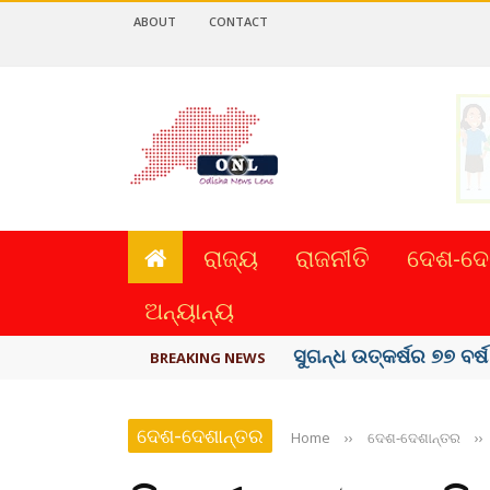
ABOUT
CONTACT
ରାଜ୍ୟ
ରାଜନୀତି
ଦେଶ-ଦେ
ଅନ୍ୟାନ୍ୟ
ୟୁପିଆଇ ଓ ଅନ୍ୟାନ୍ୟ ଡିଜି
BREAKING NEWS
ଦେଶ-ଦେଶାନ୍ତର
Home
››
ଦେଶ-ଦେଶାନ୍ତର
››