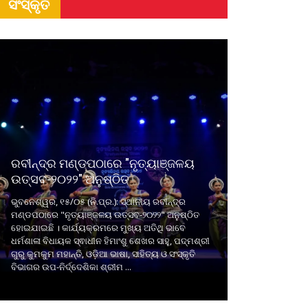
ସଂସ୍କୃତି
ରବୀନ୍ଦ୍ର ମଣ୍ଡପଠାରେ "ନୃତ୍ୟାଞ୍ଜଳୟ
ଉତ୍ସବ-୨୦୨୨" ଅନୁଷ୍ଠିତ
ଭୁବନେଶ୍ୱର, ୧୫/୦୫ (ନି.ପ୍ର.): ସ୍ଥାନୀୟ ରବୀନ୍ଦ୍ର
ମଣ୍ଡପଠାରେ "ନୃତ୍ୟାଞ୍ଜଳୟ ଉତ୍ସବ-୨୦୨୨" ଅନୁଷ୍ଠିତ
ହୋଇଯାଇଛି । କାର୍ଯ୍ୟକ୍ରମରେ ମୁଖ୍ୟ ଅତିଥି ଭାବେ
ଧର୍ମଶାଳା ବିଧାୟକ ସ୍ଵାଧୀନ ହିମାଂଶୁ ଶେଖର ସାହୁ, ପଦ୍ମଶ୍ରୀ
ଗୁରୁ କୁମକୁମ ମହାନ୍ତି, ଓଡ଼ିଆ ଭାଷା, ସାହିତ୍ୟ ଓ ସଂସ୍କୃତି
ବିଭାଗର ଉପ-ନିର୍ଦ୍ଦେଶିକା ଶ୍ରୀମ ...