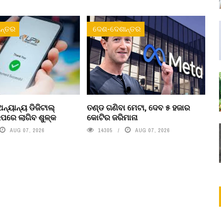
ନ୍ତର
ଦେଶ-ଦେଶାନ୍ତର
ନ୍ୟାନ୍ୟ ଡିଜିଟାଲ୍
ତଣ୍ଡ ଗଣିବା ମେଟା, ଦେବ ୫ ହଜାର
ରେ ଲାଗିବ ଶୁଳ୍କ
କୋଟିର ଜରିମାନା
AUG 07, 2026
14305
AUG 07, 2026