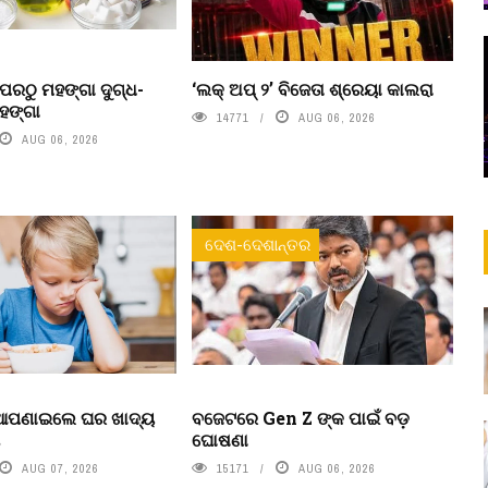
ପରଠୁ ମହଙ୍ଗା ଦୁଗ୍ଧ-
‘ଲକ୍ ଅପ୍ ୨’ ବିଜେତା ଶ୍ରେୟା କାଲରା
ହଙ୍ଗା
14771
AUG 06, 2026
AUG 06, 2026
ଦେଶ-ଦେଶାନ୍ତର
 ଆପଣାଇଲେ ଘର ଖାଦ୍ୟ
ବଜେଟରେ Gen Z ଙ୍କ ପାଇଁ ବଡ଼
ା
ଘୋଷଣା
AUG 07, 2026
15171
AUG 06, 2026