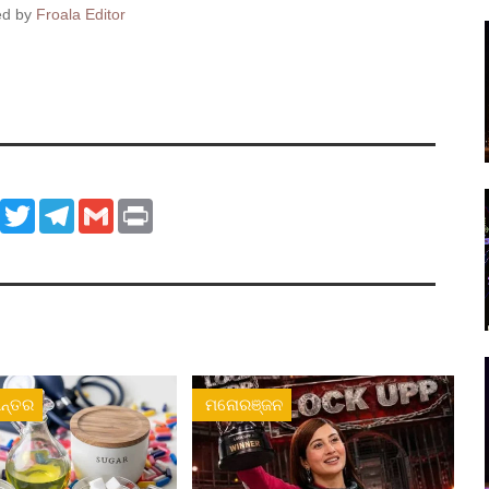
ed by
Froala Editor
ook
WhatsApp
Twitter
Telegram
Gmail
Print
ନ୍ତର
ମନୋରଞ୍ଜନ