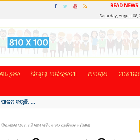
READ NE
Saturday, August 08,
ଶାନ୍ତର
ଜିଲ୍ଲା ପରିକ୍ରମା
ଅପରାଧ
ମନୋରଞ
ଟାଲ୍ ନେଣଦେଣ ...
ଦିଲ୍ଲୀରେ ଘରେ ରହି କାମ କରିବେ ୫୦ ପ୍ରତିଶତ କର୍ମଚାରୀ