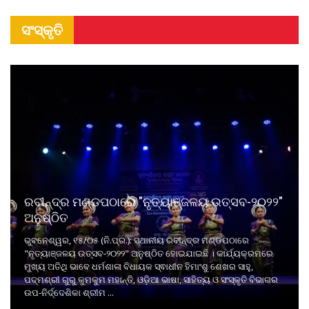
ସଂସ୍କୃତି
ରବୀନ୍ଦ୍ର ମଣ୍ଡପଠାରେ "ନୃତ୍ୟାଞ୍ଜଳୟ ଉତ୍ସବ-୨୦୨୨"
ଅନୁଷ୍ଠିତ
ଭୁବନେଶ୍ୱର, ୧୫/୦୫ (ନି.ପ୍ର.): ସ୍ଥାନୀୟ ରବୀନ୍ଦ୍ର ମଣ୍ଡପଠାରେ
"ନୃତ୍ୟାଞ୍ଜଳୟ ଉତ୍ସବ-୨୦୨୨" ଅନୁଷ୍ଠିତ ହୋଇଯାଇଛି । କାର୍ଯ୍ୟକ୍ରମରେ
ମୁଖ୍ୟ ଅତିଥି ଭାବେ ଧର୍ମଶାଳା ବିଧାୟକ ସ୍ଵାଧୀନ ହିମାଂଶୁ ଶେଖର ସାହୁ,
ପଦ୍ମଶ୍ରୀ ଗୁରୁ କୁମକୁମ ମହାନ୍ତି, ଓଡ଼ିଆ ଭାଷା, ସାହିତ୍ୟ ଓ ସଂସ୍କୃତି ବିଭାଗର
ଉପ-ନିର୍ଦ୍ଦେଶିକା ଶ୍ରୀମ ...