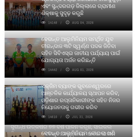
ଏବଂ ସୁନ୍ଦରଗଡ଼ ଜିଲ୍ଲାରେ ଗ୍ରାମୀଣ
ଶିକ୍ଷାକୁ ସୁଦୃଢ଼ କରୁଛି
14148
AUG 04, 2026
ବେଦାନ୍ତ ଆଲୁମିନିୟମ ସମର୍ଥିତ ଯୁବ
ତୀରନ୍ଦାଜ ୩ଟି ସ୍ୱର୍ଣ୍ଣ ପଦକ ଜିତିବା
ସହିତ ସିବିଏସ୍ଇ ଜାତୀୟ ପର୍ଯ୍ୟାୟ ପାଇଁ
ଯୋଗ୍ୟତା ଅର୍ଜନ କରିଛନ୍ତି
14442
AUG 01, 2026
ଏକ୍ଜିମ ବ୍ୟାଙ୍କ ଭୁବନେଶ୍ୱରରେ
ଆଞ୍ଚଳିକ କାର୍ଯ୍ୟାଳୟ ସ୍ଥାପନ କରିବ,
ଓଡ଼ିଶାର ରପ୍ତାନିକାରୀଙ୍କ ସହିତ ନିଜର
ନିୟୋଜନତାକୁ ଗଭୀର କରିବ
14610
JUL 31, 2026
ସୁଗନ୍ଧ ଉତ୍କର୍ଷର ୭୭ ବର୍ଷ ପାଳନ କରୁଛି, ସାଇକଲ
ବେଦାନ୍ତ ଆଲୁମିନିୟମ କୋଇଲା ଖଣି
ପିୟୋର୍‌ ଅଗରବତୀ ଭୁବନେଶ୍ୱରରେ ପାର୍ବଣ କାଳୀନ