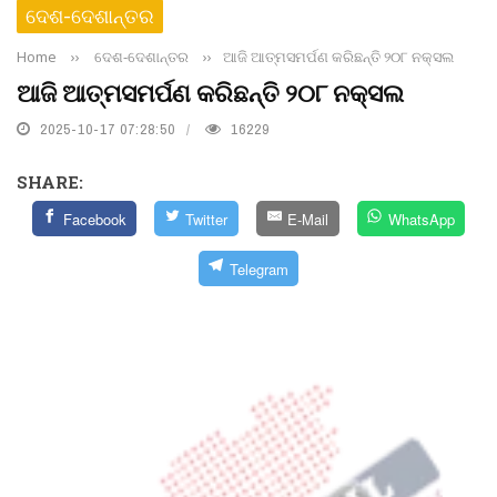
ଦେଶ-ଦେଶାନ୍ତର
Home
››
ଦେଶ-ଦେଶାନ୍ତର
››
ଆଜି ଆତ୍ମସମର୍ପଣ କରିଛନ୍ତି ୨୦୮ ନକ୍ସଲ
ଆଜି ଆତ୍ମସମର୍ପଣ କରିଛନ୍ତି ୨୦୮ ନକ୍ସଲ
2025-10-17 07:28:50
16229
SHARE:
Facebook
Twitter
E-Mail
WhatsApp
Telegram