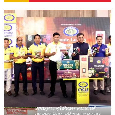
ବେଦାନ୍ତ ଆଲୁମିନିୟମ କୋଇଲା ଖଣି
ପ୍ରକଳ୍ପ ବିଦ୍ୟା ଜରିଆରେ ଝାରସୁଗୁଡ଼ା