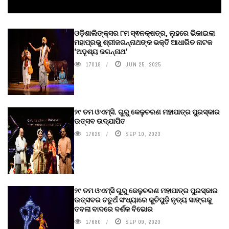
ଓଡ଼ିଶାଲିଙ୍କ୍ସର ୮ମ ସ୍ଵନକ୍ଷତ୍ର, ଲୁହରେ ଭିଜାଇଲା
ମହାପ୍ରଭୁ ଶ୍ରୀଜଗନ୍ନାଥଙ୍କ ଭକ୍ତି ଆଧାରିତ ନାଟକ
‘ଅଦୃଶ୍ୟ ଜଗନ୍ନାଥ‘
17018
JUN 25, 2025
୨୯ ତମ ଓଏମ୍‌ସି. ଗୁରୁ କେଳୁଚରଣ ମହାପାତ୍ର ପୁରସ୍କାର
ଉତ୍ସବ ଉଦ୍‍ଯାପିତ
17629
SEP 10, 2023
୨୯ ତମ ଓଏମ୍‌ସି ଗୁରୁ କେଳୁଚରଣ ମହାପାତ୍ର ପୁରସ୍କାର
ଉତ୍ସବର ଚତୁର୍ଥ ସଂଧ୍ୟାରେ କୁଚିପୁଡ଼ି ନୃତ୍ୟ ସାଙ୍ଗକୁ
ତବଲା ବାଦରେ ଦର୍ଶକ ବିଭୋର
17680
SEP 09, 2023