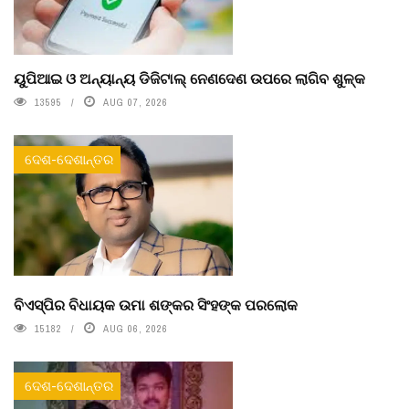
ୟୁପିଆଇ ଓ ଅନ୍ୟାନ୍ୟ ଡିଜିଟାଲ୍ ନେଣଦେଣ ଉପରେ ଲାଗିବ ଶୁଳ୍କ
13595
AUG 07, 2026
ଦେଶ-ଦେଶାନ୍ତର
ବିଏସ୍‌ପିର ବିଧାୟକ ଉମା ଶଙ୍କର ସିଂହଙ୍କ ପରଲୋକ
15182
AUG 06, 2026
ଦେଶ-ଦେଶାନ୍ତର