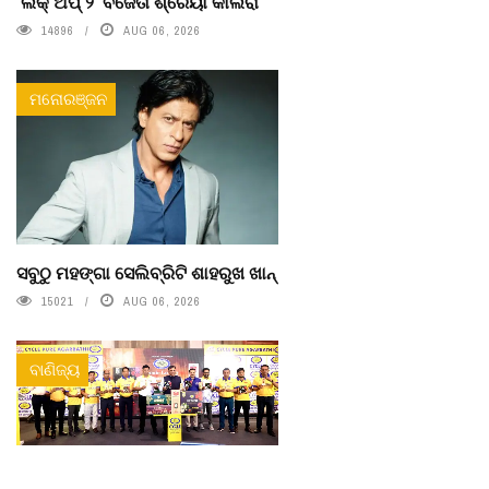
‘ଲକ୍ ଅପ୍ ୨’ ବିଜେତା ଶ୍ରେୟା କାଲରା
14896
AUG 06, 2026
ମନୋରଞ୍ଜନ
ସବୁଠୁ ମହଙ୍ଗା ସେଲିବ୍ରିଟି ଶାହରୁଖ ଖାନ୍
15021
AUG 06, 2026
ବାଣିଜ୍ୟ