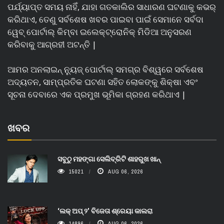
ପର୍ଯ୍ୟାପ୍ତ ସମୟ ନାହିଁ, ଯାହା ଗତକାଲିର ସାଧାରଣ ଘଟଣାକୁ କଭର୍
କରିଥାଏ, ତେଣୁ ସର୍ବଶେଷ ଖବର ପାଇବା ପାଇଁ ସେମାନେ ସର୍ବଦା
ୱେବ୍ ପୋର୍ଟାଲ୍ କିମ୍ବା ଇଲେକ୍ଟ୍ରୋନିକ୍ ମିଡିଆ ଅନୁସରଣ
କରିବାକୁ ଆଗ୍ରହୀ ଅଟନ୍ତି |
ଆମର ଅନଲାଇନ୍ ନ୍ୟୁଜ୍ ପୋର୍ଟାଲ୍ ସମଗ୍ର ବିଶ୍ୱରେ ସର୍ବଶେଷ
ଅଦ୍ୟତନ, ସାମ୍ପ୍ରତିକ ଘଟଣା ସହିତ ଲୋକଙ୍କୁ ଶିକ୍ଷା ଏବଂ
ସୂଚନା ଦେବାରେ ଏକ ପ୍ରମୁଖ ଭୂମିକା ଗ୍ରହଣ କରିଥାଏ |
ଖବର
ସବୁଠୁ ମହଙ୍ଗା ସେଲିବ୍ରିଟି ଶାହରୁଖ ଖାନ୍
15021
AUG 06, 2026
‘ଲକ୍ ଅପ୍ ୨’ ବିଜେତା ଶ୍ରେୟା କାଲରା
14896
AUG 06, 2026