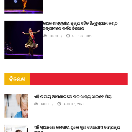
କଥକ ଶାସ୍ତ୍ରୀୟ ନୃତ୍ୟ ସହିତ ହିନ୍ଦୁସ୍ଥାନୀ କଣ୍ଠ
ସଙ୍ଗୀତରେ ଦର୍ଶକ ବିଭୋର
18080
SEP 06, 2023
ବିଶେଷ
ଏହି ଉପାୟ ଆପଣାଇଲେ ଘର ଖାଦ୍ୟ ଖାଇବେ ପିଲା
13809
AUG 07, 2026
ଏହି ସ୍ଥାନରେ କଳାଜାଇ ଥିଲେ ସୁଖୀ ହୋଇଥାଏ ଦାମ୍ପତ୍ୟ