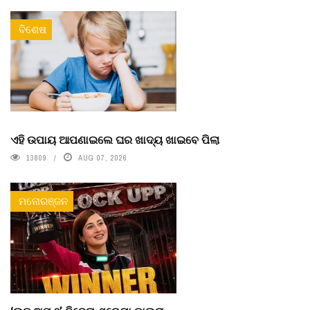
ବିଶେଷ
ଏହି ଉପାୟ ଆପଣାଇଲେ ଘର ଖାଦ୍ୟ ଖାଇବେ ପିଲା
13809
AUG 07, 2026
ମନୋରଞ୍ଜନ