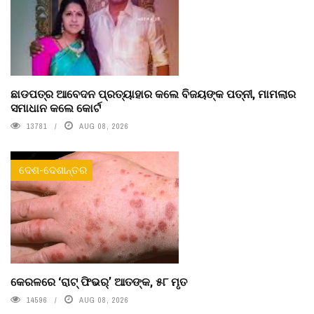
ଛାଡପତ୍ର ଆବେଦନ ପ୍ରତ୍ୟାହାର କଲେ ବିଜୟଙ୍କ ପତ୍ନୀ, ମାମଲାର
ସମାଧାନ କଲେ କୋର୍ଟ
13781
AUG 08, 2026
ଦେଶ-ଦେଶାନ୍ତର
କେରଳରେ ‘ରାଟ୍ ଫିଭର୍’ ଆତଙ୍କ, ୫୮ ମୃତ
14596
AUG 08, 2026