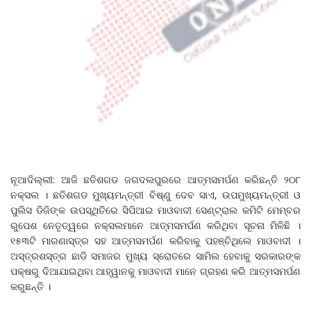
ନୂଆଦିଲ୍ଲୀ: ଆଜି ଛତିଶଗଡ ଜଗଦଲପୁରରେ ଆତ୍ମସମର୍ପଣ କରିଛନ୍ତି ୨୦୮
ନକ୍ସଲ । ଛତିଶଗଡ ମୁଖ୍ୟମନ୍ତ୍ରୀ ବିଷ୍ଣୁ ଦେବ ସାଏ, ଉପମୁଖ୍ୟମନ୍ତ୍ରୀ ଓ
ପୁଲିସ ଡିଜିଙ୍କ ଉପସ୍ଥିତିରେ ସିପିଆଇ ମାଓବାଦୀ ସେଣ୍ଟ୍ରାଲ କମିଟି ମେମ୍ବର
ରୁପେଶ ନେତୃତ୍ୱରେ ନକ୍ସଲମାନେ ଆତ୍ମସମର୍ପଣ କରିଥିବା ସୂଚନା ମିଳିଛି ।
୧୫୩ଟି ମାରଣାସ୍ତ୍ର ସହ ଆତ୍ମସମର୍ପଣ କରିବାକୁ ପହଞ୍ଚିଥିଲେ ମାଓବାଦୀ ।
ଅସ୍ତ୍ରଶସ୍ତ୍ର ଛାଡି ସମାଜର ମୁଖ୍ୟ ସ୍ରୋତରେ ସାମିଲ ହେବାକୁ ସରକାରଙ୍କ
ପକ୍ଷରୁ ଦିଆଯାଇଥିବା ଆହ୍ୱାନକୁ ମାଓବାଦୀ ମାନେ ଗ୍ରହଣ କରି ଆତ୍ମସମର୍ପଣ
କରୁଛନ୍ତି ।