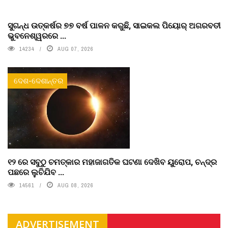
ସୁଗନ୍ଧ ଉତ୍କର୍ଷର ୭୭ ବର୍ଷ ପାଳନ କରୁଛି, ସାଇକଲ ପିୟୋର୍‌ ଅଗରବତୀ
ଭୁବନେଶ୍ୱରରେ ...
14234
AUG 07, 2026
ଦେଶ-ଦେଶାନ୍ତର
୧୨ ରେ ସବୁଠୁ ଚମତ୍କାର ମହାଜାଗତିକ ଘଟଣା ଦେଖିବ ୟୁରୋପ, ଚନ୍ଦ୍ର
ପଛରେ ଲୁଚିଯିବ ...
14561
AUG 08, 2026
ADVERTISEMENT