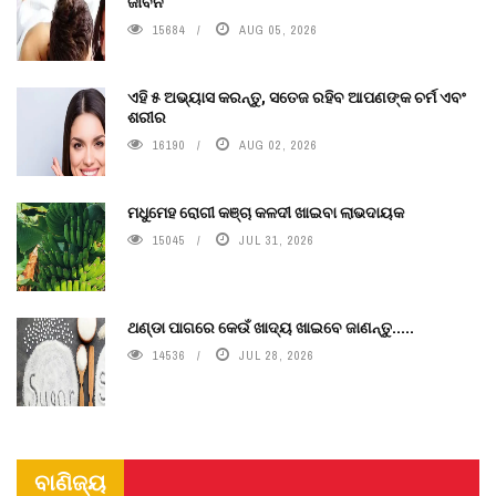
ଜୀବନ
15684
AUG 05, 2026
ଏହି ୫ ଅଭ୍ୟାସ କରନ୍ତୁ, ସତେଜ ରହିବ ଆପଣଙ୍କ ଚର୍ମ ଏବଂ
ଶରୀର
16190
AUG 02, 2026
ମଧୁମେହ ରୋଗୀ କଞ୍ଚା କଳଦୀ ଖାଇବା ଲାଭଦାୟକ
15045
JUL 31, 2026
ଥଣ୍ଡା ପାଗରେ କେଉଁ ଖାଦ୍ୟ ଖାଇବେ ଜାଣନ୍ତୁ.....
14536
JUL 28, 2026
ବାଣିଜ୍ୟ