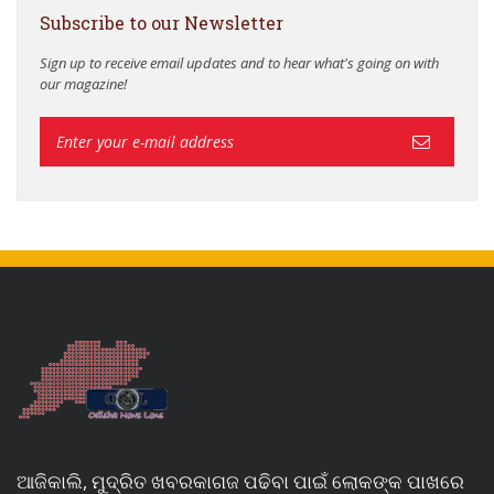
Subscribe to our Newsletter
Sign up to receive email updates and to hear what's going on with
our magazine!
ଆଜିକାଲି, ମୁଦ୍ରିତ ଖବରକାଗଜ ପଢିବା ପାଇଁ ଲୋକଙ୍କ ପାଖରେ