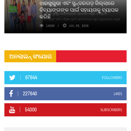
ଝାରସୁଗୁଡା ଏବଂ ସୁନ୍ଦରଗଡ଼ ଜିଲ୍ଲାରେ
ନବସୃଜନ ଉନ୍ମୋଚନ କଲା
ଦିବ୍ୟାଙ୍ଗଙ୍କ ପାଇଁ ସହାୟତାକୁ ବ୍ୟାପକ
ବାଉଁଶ ବିହୀନ କଠିନ ଧୂପ ଏବଂ ମେଦିନୀ ଜୁଡୱା କପ୍‌ ସାମ୍ବ୍ରାନି ପ୍ରଦର୍ଶିତ କରୁଛି; ନବସୃଜନ,
କରିଛି
ଦୀର୍ଘସ୍ଥାୟିତା ଏବଂ ଆଧ୍ୟାତ୍ମିକ ଅନୁଭୂତି ସହିତ ଓଡ଼ିଶା ପ୍ରତି ପ୍ରତିବଦ୍ଧତା ପୁନଃ ସୁଦୃଢୀକରଣ କରୁଛି
14260
JUL 29, 2026
ଅନଲାଇନ୍ ସଂଯୋଗ
67944
FOLLOWERS
227640
LIKES
54300
SUBSCRIBERS