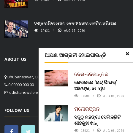
ତଣ୍ଡ ଗଣିବା ମେଟା, ଦେବ ୫ ହଜାର କୋଟିର ଜରିମାନା
14431
AUG 07, 2026
ଆପଣ ଆଗ୍ରହୀ ହୋଇପାରନ୍ତି
ABOUT US
ଦେଶ-ଦେଶାନ୍ତର
Bhubaneswar, Odisha, India
କେରଳରେ ‘ରାଟ୍ ଫିଭର୍’
0 00000 000 00
ଆତଙ୍କ, ୫୮ ମୃତ
odishanewslens@gmail.com
14596
AUG 08, 2026
ମନୋରଞ୍ଜନ
FOLLOW US
ସବୁଠୁ ମହଙ୍ଗା ସେଲିବ୍ରିଟି
ଶାହରୁଖ ଖାନ୍
15021
AUG 06, 2026