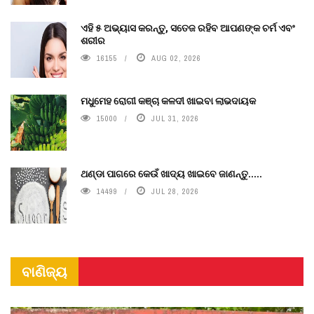
ଏହି ୫ ଅଭ୍ୟାସ କରନ୍ତୁ, ସତେଜ ରହିବ ଆପଣଙ୍କ ଚର୍ମ ଏବଂ
ଶରୀର
16155
AUG 02, 2026
ମଧୁମେହ ରୋଗୀ କଞ୍ଚା କଳଦୀ ଖାଇବା ଲାଭଦାୟକ
15000
JUL 31, 2026
ଥଣ୍ଡା ପାଗରେ କେଉଁ ଖାଦ୍ୟ ଖାଇବେ ଜାଣନ୍ତୁ.....
14499
JUL 28, 2026
ବାଣିଜ୍ୟ