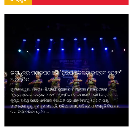
ରବୀନ୍ଦ୍ର ମଣ୍ଡପଠାରେ "ନୃତ୍ୟାଞ୍ଜଳୟ ଉତ୍ସବ-୨୦୨୨"
ଅନୁଷ୍ଠିତ
ଭୁବନେଶ୍ୱର, ୧୫/୦୫ (ନି.ପ୍ର.): ସ୍ଥାନୀୟ ରବୀନ୍ଦ୍ର ମଣ୍ଡପଠାରେ
"ନୃତ୍ୟାଞ୍ଜଳୟ ଉତ୍ସବ-୨୦୨୨" ଅନୁଷ୍ଠିତ ହୋଇଯାଇଛି । କାର୍ଯ୍ୟକ୍ରମରେ
ମୁଖ୍ୟ ଅତିଥି ଭାବେ ଧର୍ମଶାଳା ବିଧାୟକ ସ୍ଵାଧୀନ ହିମାଂଶୁ ଶେଖର ସାହୁ,
ପଦ୍ମଶ୍ରୀ ଗୁରୁ କୁମକୁମ ମହାନ୍ତି, ଓଡ଼ିଆ ଭାଷା, ସାହିତ୍ୟ ଓ ସଂସ୍କୃତି ବିଭାଗର
ଉପ-ନିର୍ଦ୍ଦେଶିକା ଶ୍ରୀମ ...