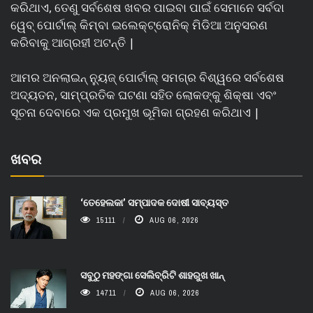
କରିଥାଏ, ତେଣୁ ସର୍ବଶେଷ ଖବର ପାଇବା ପାଇଁ ସେମାନେ ସର୍ବଦା
ୱେବ୍ ପୋର୍ଟାଲ୍ କିମ୍ବା ଇଲେକ୍ଟ୍ରୋନିକ୍ ମିଡିଆ ଅନୁସରଣ
କରିବାକୁ ଆଗ୍ରହୀ ଅଟନ୍ତି |
ଆମର ଅନଲାଇନ୍ ନ୍ୟୁଜ୍ ପୋର୍ଟାଲ୍ ସମଗ୍ର ବିଶ୍ୱରେ ସର୍ବଶେଷ
ଅଦ୍ୟତନ, ସାମ୍ପ୍ରତିକ ଘଟଣା ସହିତ ଲୋକଙ୍କୁ ଶିକ୍ଷା ଏବଂ
ସୂଚନା ଦେବାରେ ଏକ ପ୍ରମୁଖ ଭୂମିକା ଗ୍ରହଣ କରିଥାଏ |
ଖବର
‘ତେହେଲକା’ ସମ୍ପାଦକ ଦୋଷୀ ସାବ୍ୟସ୍ତ
15111
AUG 06, 2026
ସବୁଠୁ ମହଙ୍ଗା ସେଲିବ୍ରିଟି ଶାହରୁଖ ଖାନ୍
14711
AUG 06, 2026