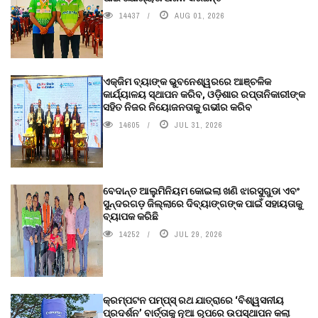
14437
AUG 01, 2026
ଏକ୍ଜିମ ବ୍ୟାଙ୍କ ଭୁବନେଶ୍ୱରରେ ଆଞ୍ଚଳିକ
କାର୍ଯ୍ୟାଳୟ ସ୍ଥାପନ କରିବ, ଓଡ଼ିଶାର ରପ୍ତାନିକାରୀଙ୍କ
ସହିତ ନିଜର ନିୟୋଜନତାକୁ ଗଭୀର କରିବ
14605
JUL 31, 2026
ବେଦାନ୍ତ ଆଲୁମିନିୟମ କୋଇଲା ଖଣି ଝାରସୁଗୁଡା ଏବଂ
ସୁନ୍ଦରଗଡ଼ ଜିଲ୍ଲାରେ ଦିବ୍ୟାଙ୍ଗଙ୍କ ପାଇଁ ସହାୟତାକୁ
ବ୍ୟାପକ କରିଛି
14252
JUL 29, 2026
କ୍ରମ୍ପଟନ ପମ୍ପ୍‌ସ୍‌ ରଥ ଯାତ୍ରାରେ ‘ବିଶ୍ୱସନୀୟ
ପ୍ରଦର୍ଶନ’ ବାର୍ତ୍ତାକୁ ନୂଆ ରୂପରେ ଉପସ୍ଥାପନ କଲା