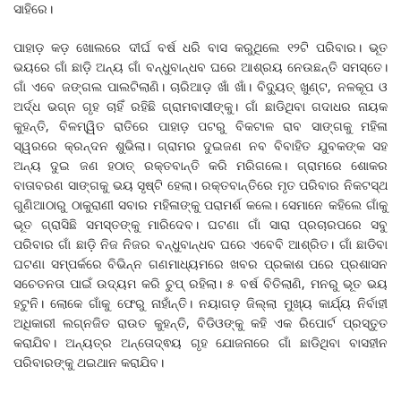
ସାହିରେ।
ପାହାଡ଼ କଡ଼ ଖୋଲରେ ଦୀର୍ଘ ବର୍ଷ ଧରି ବାସ କରୁଥିଲେ ୧୨ଟି ପରିବାର। ଭୂତ
ଭୟରେ ଗାଁ ଛାଡ଼ି ଅନ୍ୟ ଗାଁ ବନ୍ଧୁବାନ୍ଧବ ଘରେ ଆଶ୍ରୟ ନେଉଛନ୍ତି ସମସ୍ତେ।
ଗାଁ ଏବେ ଜଙ୍ଗଲ ପାଲଟିଲାଣି। ଚାରିଆଡ଼ ଖାଁ ଖାଁ। ବିଦ୍ୟୁତ୍ ଖୁଣ୍ଟ, ନଳକୂପ ଓ
ଅର୍ଦ୍ଧ ଭଗ୍ନ ଗୃହ ଚାହିଁ ରହିଛି ଗ୍ରାମବାସୀଙ୍କୁ। ଗାଁ ଛାଡିଥିବା ଗଦାଧର ନାୟକ
କୁହନ୍ତି, ବିଳମ୍ୱିତ ରାତିରେ ପାହାଡ଼ ପଟରୁ ବିକଟାଳ ରାବ ସାଙ୍ଗକୁ ମହିଳା
ସ୍ୱରରେ କ୍ରନ୍ଦନ ଶୁଭିଲା। ଗ୍ରାମର ଦୁଇଜଣ ନବ ବିବାହିତ ଯୁବକଙ୍କ ସହ
ଅନ୍ୟ ଦୁଇ ଜଣ ହଠାତ୍ ରକ୍ତବାନ୍ତି କରି ମରିଗଲେ। ଗ୍ରାମରେ ଶୋକର
ବାତାବରଣ ସାଙ୍ଗକୁ ଭୟ ସୃଷ୍ଟି ହେଲା। ରକ୍ତବାନ୍ତିରେ ମୃତ ପରିବାର ନିକଟସ୍ଥ
ଗୁଣିଆଠାରୁ ଠାକୁରାଣୀ ସବାର ମହିଳାଙ୍କୁ ପରାମର୍ଶ କଲେ। ସେମାନେ କହିଲେ ଗାଁକୁ
ଭୂତ ଗ୍ରାସିଛି ସମସ୍ତଙ୍କୁ ମାରିଦେବ। ଘଟଣା ଗାଁ ସାରା ପ୍ରଚାରପରେ ସବୁ
ପରିବାର ଗାଁ ଛାଡ଼ି ନିଜ ନିଜର ବନ୍ଧୁବାନ୍ଧବ ଘରେ ଏବେବି ଆଶ୍ରିତ। ଗାଁ ଛାଡିବା
ଘଟଣା ସମ୍ପର୍କରେ ବିଭିନ୍ନ ଗଣମାଧ୍ୟମରେ ଖବର ପ୍ରକାଶ ପରେ ପ୍ରଶାସନ
ସଚେତନତା ପାଇଁ ଉଦ୍ୟମ କରି ଚୁପ୍ ରହିଲା। ୫ ବର୍ଷ ବିତିଲାଣି, ମନରୁ ଭୂତ ଭୟ
ହଟୁନି। ଲୋକେ ଗାଁକୁ ଫେରୁ ନାହାଁନ୍ତି। ନୟାଗଡ଼ ଜିଲ୍ଲା ମୁଖ୍ୟ କାର୍ଯ୍ୟ ନିର୍ବାହୀ
ଅଧିକାରୀ ଲଗ୍ନଜିତ ରାଉତ କୁହନ୍ତି, ବିଡିଓଙ୍କୁ କହି ଏକ ରିପୋର୍ଟ ପ୍ରସ୍ତୁତ
କରାଯିବ। ଅନ୍ୟତ୍ର ଅନ୍ତୋଦ୍ଵୟ ଗୃହ ଯୋଜନାରେ ଗାଁ ଛାଡିଥିବା ବାସହୀନ
ପରିବାରଙ୍କୁ ଥଇଥାନ କରାଯିବ।