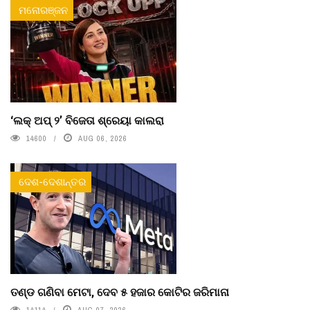
ମନୋରଞ୍ଜନ
‘ଲକ୍ ଅପ୍ ୨’ ବିଜେତା ଶ୍ରେୟା କାଲରା
14600
AUG 06, 2026
ଦେଶ-ଦେଶାନ୍ତର
ତଣ୍ଡ ଗଣିବା ମେଟା, ଦେବ ୫ ହଜାର କୋଟିର ଜରିମାନା
14114
AUG 07, 2026