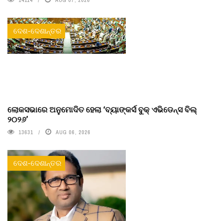
ଦେଶ-ଦେଶାନ୍ତର
ଲୋକସଭାରେ ଅନୁମୋଦିତ ହେଲା ‘ବ୍ୟାଙ୍କର୍ସ ବୁକ୍ ଏଭିଡେନ୍ସ ବିଲ୍
୨୦୨୬’
13631
AUG 06, 2026
ଦେଶ-ଦେଶାନ୍ତର