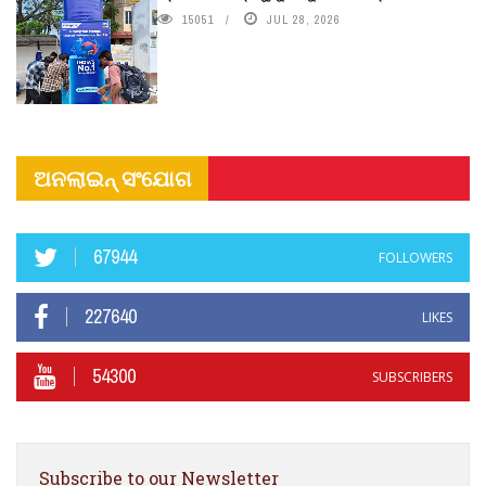
15051
JUL 28, 2026
ଅନଲାଇନ୍ ସଂଯୋଗ
67944
FOLLOWERS
227640
LIKES
54300
SUBSCRIBERS
Subscribe to our Newsletter