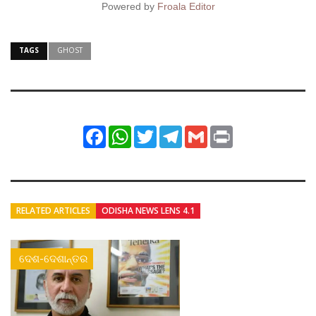
Powered by
Froala Editor
TAGS
GHOST
Facebook
WhatsApp
Twitter
Telegram
Gmail
Print
RELATED ARTICLES
ODISHA NEWS LENS 4.1
ଦେଶ-ଦେଶାନ୍ତର