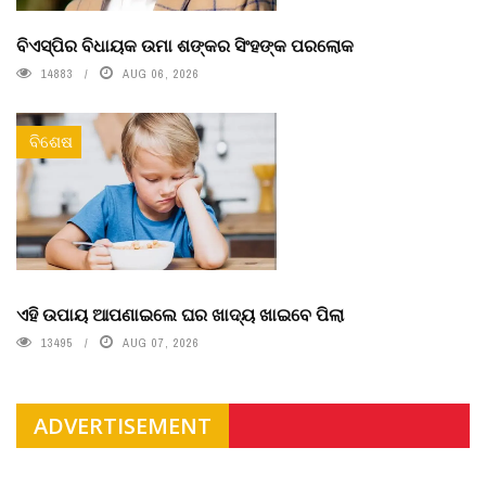
ବିଏସ୍‌ପିର ବିଧାୟକ ଉମା ଶଙ୍କର ସିଂହଙ୍କ ପରଲୋକ
14883
AUG 06, 2026
ବିଶେଷ
ଏହି ଉପାୟ ଆପଣାଇଲେ ଘର ଖାଦ୍ୟ ଖାଇବେ ପିଲା
13495
AUG 07, 2026
ADVERTISEMENT