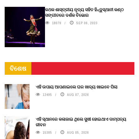
କଥକ ଶାସ୍ତ୍ରୀୟ ନୃତ୍ୟ ସହିତ ହିନ୍ଦୁସ୍ଥାନୀ କଣ୍ଠ
ସଙ୍ଗୀତରେ ଦର୍ଶକ ବିଭୋର
18079
SEP 06, 2023
ବିଶେଷ
ଏହି ଉପାୟ ଆପଣାଇଲେ ଘର ଖାଦ୍ୟ ଖାଇବେ ପିଲା
13495
AUG 07, 2026
ଏହି ସ୍ଥାନରେ କଳାଜାଇ ଥିଲେ ସୁଖୀ ହୋଇଥାଏ ଦାମ୍ପତ୍ୟ
ଜୀବନ
15385
AUG 05, 2026