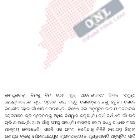
ରଣପୁରଗଡ଼: ଦିନକୁ ଦିନ ଦେଶ ଖୁବ୍‌ ଆଗେଇବାସହ ବିଜ୍ଞାନ ସମୃଦ୍ଧ
ହେଉଥିବାବେଳେ ଭୂତ, ପ୍ରେତ ଭୟ କିନ୍ତୁ ଲୋକଙ୍କ ମନରୁ ହଟୁନି। ଲୋକେ
ଭୟଭୀତ ହୋଇ ଗାଁ ଛାଡ଼ି ପଳାଉଛନ୍ତି। ବିଶେଷ କରି ଅନୁସୂଚିତ ଜାତି ଓ ଜନଜାତିର
ଲୋକମାନେ ଭୂତ ପ୍ରେତଙ୍କୁ ଅଧିକ ବିଶ୍ୱାସ କରୁଛନ୍ତି। ବର୍ଷ ବର୍ଷ ଧରି ଗାଁ ଛାଡ଼ି
ଚାଲି ଯାଉଛନ୍ତି, ଆଉ ଗାଁକୁ ଫେରୁ ନାହାନ୍ତି। ବାସହୀନ ହୋଇ ବନ୍ଧୁ ବାନ୍ଧବ ଘରେ
ଆଶ୍ରୟ ନେଉଛନ୍ତି। ଏଭଳି ଏକ ଘଟଣା ଦେଖିବାକୁ ମିଳିଛି ନୟାଗଡ଼ ଜିଲ୍ଲା
ରଣପୁର ବ୍ଲକ୍ ଦର୍ପନାରାଣୟପୁର ଗ୍ରାମପଞ୍ଚାୟତ ଗୁଣ୍ଡୁରାବାଡି ଅନୁସୂଚିତ ଜାତି