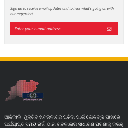
Sign up to receive email updates and to hear what's going on with
our magazine!
ଆଜିକାଲି, ମୁଦ୍ରିତ ଖବରକାଗଜ ପଢିବା ପାଇଁ ଲୋକଙ୍କ ପାଖରେ
ପର୍ଯ୍ୟାପ୍ତ ସମୟ ନାହିଁ, ଯାହା ଗତକାଲିର ସାଧାରଣ ଘଟଣାକୁ କଭର୍