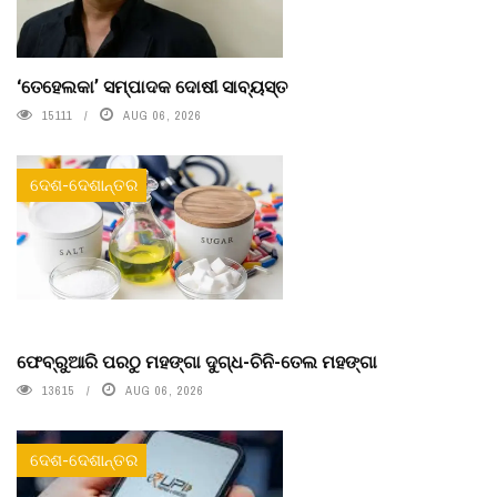
‘ତେହେଲକା’ ସମ୍ପାଦକ ଦୋଷୀ ସାବ୍ୟସ୍ତ
15111
AUG 06, 2026
ଦେଶ-ଦେଶାନ୍ତର
ଫେବ୍ରୁଆରି ପରଠୁ ମହଙ୍ଗା ଦୁଗ୍ଧ-ଚିନି-ତେଲ ମହଙ୍ଗା
13615
AUG 06, 2026
ଦେଶ-ଦେଶାନ୍ତର