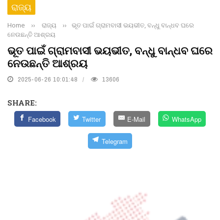
ରାଜ୍ୟ
Home
››
ରାଜ୍ୟ
››
ଭୂତ ପାଇଁ ଗ୍ରାମବାସୀ ଭୟଭୀତ, ବନ୍ଧୁ ବାନ୍ଧବ ଘରେ
ନେଉଛନ୍ତି ଆଶ୍ରୟ
ଭୂତ ପାଇଁ ଗ୍ରାମବାସୀ ଭୟଭୀତ, ବନ୍ଧୁ ବାନ୍ଧବ ଘରେ
ନେଉଛନ୍ତି ଆଶ୍ରୟ
2025-06-26 10:01:48
13606
SHARE:
Facebook
Twitter
E-Mail
WhatsApp
Telegram