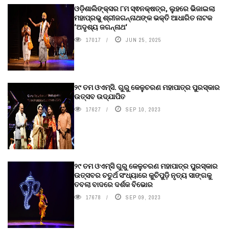
ଓଡ଼ିଶାଲିଙ୍କ୍ସର ୮ମ ସ୍ଵନକ୍ଷତ୍ର, ଲୁହରେ ଭିଜାଇଲା
ମହାପ୍ରଭୁ ଶ୍ରୀଜଗନ୍ନାଥଙ୍କ ଭକ୍ତି ଆଧାରିତ ନାଟକ
‘ଅଦୃଶ୍ୟ ଜଗନ୍ନାଥ‘
17017
JUN 25, 2025
୨୯ ତମ ଓଏମ୍‌ସି. ଗୁରୁ କେଳୁଚରଣ ମହାପାତ୍ର ପୁରସ୍କାର
ଉତ୍ସବ ଉଦ୍‍ଯାପିତ
17627
SEP 10, 2023
୨୯ ତମ ଓଏମ୍‌ସି ଗୁରୁ କେଳୁଚରଣ ମହାପାତ୍ର ପୁରସ୍କାର
ଉତ୍ସବର ଚତୁର୍ଥ ସଂଧ୍ୟାରେ କୁଚିପୁଡ଼ି ନୃତ୍ୟ ସାଙ୍ଗକୁ
ତବଲା ବାଦରେ ଦର୍ଶକ ବିଭୋର
17678
SEP 09, 2023