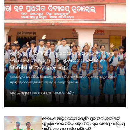
ବେଦାନ୍ତ ଆଲୁମିନିୟମ କୋଇଲା ଖଣି ପ୍ରକଳ୍ପ ବିଦ୍ୟା
ଜରିଆରେ ଝାରସୁଗୁଡ଼ା ଏବଂ ସୁନ୍ଦରଗଡ଼ ଜିଲ୍ଲାରେ
ଗ୍ରାମୀଣ ଶିକ୍ଷାକୁ ସୁଦୃଢ଼ କରୁଛି
ପାଠପଢାକୁ ଉନ୍ନତ କରିବା, ଶିକ୍ଷକଙ୍କୁ ସମର୍ଥନ କରିବା ଏବଂ ଶିକ୍ଷାଗତ ସମ୍ବଳକୁ ମଜବୁତ କରିବା
ଦ୍ୱାରା ୨୫,୦୦୦ ଛାତ୍ରଛାତ୍ରୀ ଏହା ଦ୍ୱାରା ଉପକୃତ ହୋଇଛନ୍ତି
ଭୁବନେଶ୍ୱର ୦୪/୦୮/୨୦୨୬ : ଭାରତର ସର୍ବବୃ ...
ବେଦାନ୍ତ ଆଲୁମିନିୟମ ସମର୍ଥିତ ଯୁବ ତୀରନ୍ଦାଜ ୩ଟି
ସ୍ୱର୍ଣ୍ଣ ପଦକ ଜିତିବା ସହିତ ସିବିଏସ୍ଇ ଜାତୀୟ ପର୍ଯ୍ୟାୟ
ପାଇଁ ଯୋଗ୍ୟତା ଅର୍ଜନ କରିଛନ୍ତି