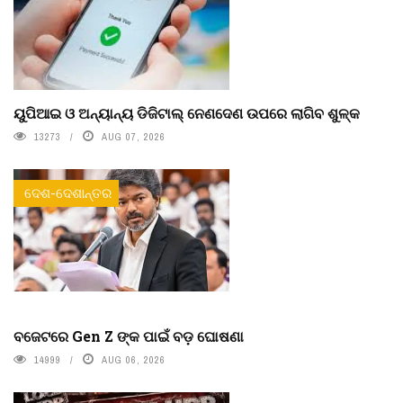
ୟୁପିଆଇ ଓ ଅନ୍ୟାନ୍ୟ ଡିଜିଟାଲ୍ ନେଣଦେଣ ଉପରେ ଲାଗିବ ଶୁଳ୍କ
13273
AUG 07, 2026
ଦେଶ-ଦେଶାନ୍ତର
ବଜେଟରେ Gen Z ଙ୍କ ପାଇଁ ବଡ଼ ଘୋଷଣା
14999
AUG 06, 2026