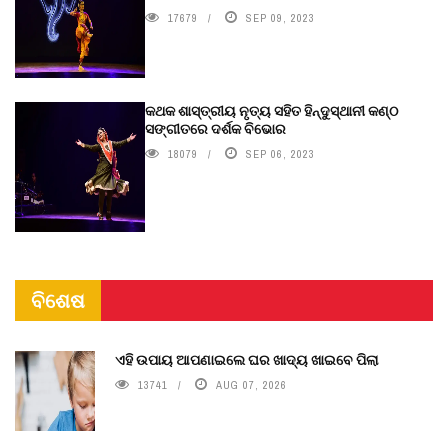
17679
SEP 09, 2023
କଥକ ଶାସ୍ତ୍ରୀୟ ନୃତ୍ୟ ସହିତ ହିନ୍ଦୁସ୍ଥାନୀ କଣ୍ଠ
ସଙ୍ଗୀତରେ ଦର୍ଶକ ବିଭୋର
18079
SEP 06, 2023
ବିଶେଷ
ଏହି ଉପାୟ ଆପଣାଇଲେ ଘର ଖାଦ୍ୟ ଖାଇବେ ପିଲା
13741
AUG 07, 2026