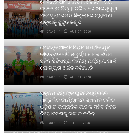
ବେଦାନ୍ତ ଆଲୁମିନିୟମ କୋଇଲା ଖଣି
ପ୍ରକଳ୍ପ ବିଦ୍ୟା ଜରିଆରେ ଝାରସୁଗୁଡ଼ା
ଏବଂ ସୁନ୍ଦରଗଡ଼ ଜିଲ୍ଲାରେ ଗ୍ରାମୀଣ
ଶିକ୍ଷାକୁ ସୁଦୃଢ଼ କରୁଛି
14146
AUG 04, 2026
ବେଦାନ୍ତ ଆଲୁମିନିୟମ ସମର୍ଥିତ ଯୁବ
ତୀରନ୍ଦାଜ ୩ଟି ସ୍ୱର୍ଣ୍ଣ ପଦକ ଜିତିବା
ସହିତ ସିବିଏସ୍ଇ ଜାତୀୟ ପର୍ଯ୍ୟାୟ ପାଇଁ
ଯୋଗ୍ୟତା ଅର୍ଜନ କରିଛନ୍ତି
14439
AUG 01, 2026
ଏକ୍ଜିମ ବ୍ୟାଙ୍କ ଭୁବନେଶ୍ୱରରେ
ଆଞ୍ଚଳିକ କାର୍ଯ୍ୟାଳୟ ସ୍ଥାପନ କରିବ,
ଓଡ଼ିଶାର ରପ୍ତାନିକାରୀଙ୍କ ସହିତ ନିଜର
ନିୟୋଜନତାକୁ ଗଭୀର କରିବ
14608
JUL 31, 2026
ସୁଗନ୍ଧ ଉତ୍କର୍ଷର ୭୭ ବର୍ଷ ପାଳନ କରୁଛି, ସାଇକଲ