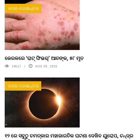
ଦେଶ-ଦେଶାନ୍ତର
କେରଳରେ ‘ରାଟ୍ ଫିଭର୍’ ଆତଙ୍କ, ୫୮ ମୃତ
14517
AUG 08, 2026
ଦେଶ-ଦେଶାନ୍ତର
୧୨ ରେ ସବୁଠୁ ଚମତ୍କାର ମହାଜାଗତିକ ଘଟଣା ଦେଖିବ ୟୁରୋପ, ଚନ୍ଦ୍ର