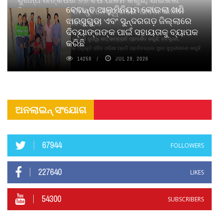
ବେଦାନ୍ତ ଆଲୁମିନିୟମ କୋଇଲା ଖଣି
ପିୟୋର୍‌ ଅଗରବତୀ ଭୁବନେଶ୍ୱରରେ ପାର୍ବଣ କାଳୀନ
ଝାରସୁଗୁଡା ଏବଂ ସୁନ୍ଦରଗଡ଼ ଜିଲ୍ଲାରେ
ନବସୃଜନ ଉନ୍ମୋଚନ କଲା
ଦିବ୍ୟାଙ୍ଗଙ୍କ ପାଇଁ ସହାୟତାକୁ ବ୍ୟାପକ
ବାଉଁଶ ବିହୀନ କଠିନ ଧୂପ ଏବଂ ମେଦିନୀ ଜୁଡୱା କପ୍‌ ସାମ୍ବ୍ରାନି ପ୍ରଦର୍ଶିତ କରୁଛି; ନବସୃଜନ,
କରିଛି
ଦୀର୍ଘସ୍ଥାୟିତା ଏବଂ ଆଧ୍ୟାତ୍ମିକ ଅନୁଭୂତି ସହିତ ଓଡ଼ିଶା ପ୍ରତି ପ୍ରତିବଦ୍ଧତା ପୁନଃ ସୁଦୃଢୀକରଣ କରୁଛି
14258
JUL 29, 2026
ଅନଲାଇନ୍ ସଂଯୋଗ
67944
FOLLOWERS
227640
LIKES
54300
SUBSCRIBERS