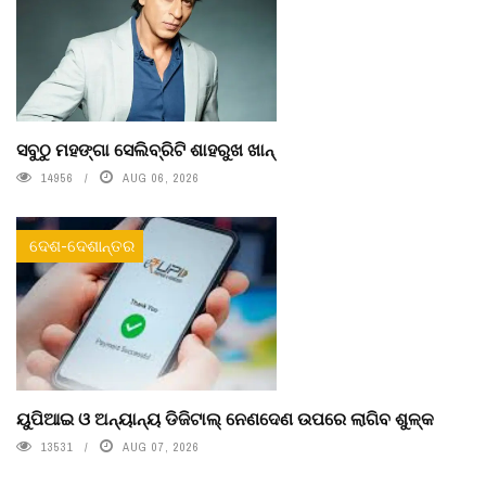
ସବୁଠୁ ମହଙ୍ଗା ସେଲିବ୍ରିଟି ଶାହରୁଖ ଖାନ୍
14956
AUG 06, 2026
ଦେଶ-ଦେଶାନ୍ତର
ୟୁପିଆଇ ଓ ଅନ୍ୟାନ୍ୟ ଡିଜିଟାଲ୍ ନେଣଦେଣ ଉପରେ ଲାଗିବ ଶୁଳ୍କ
13531
AUG 07, 2026