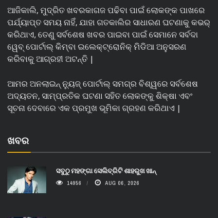
ଆଜିକାଲି, ମୁଦ୍ରିତ ଖବରକାଗଜ ପଢିବା ପାଇଁ ଲୋକଙ୍କ ପାଖରେ
ପର୍ଯ୍ୟାପ୍ତ ସମୟ ନାହିଁ, ଯାହା ଗତକାଲିର ସାଧାରଣ ଘଟଣାକୁ କଭର୍
କରିଥାଏ, ତେଣୁ ସର୍ବଶେଷ ଖବର ପାଇବା ପାଇଁ ସେମାନେ ସର୍ବଦା
ୱେବ୍ ପୋର୍ଟାଲ୍ କିମ୍ବା ଇଲେକ୍ଟ୍ରୋନିକ୍ ମିଡିଆ ଅନୁସରଣ
କରିବାକୁ ଆଗ୍ରହୀ ଅଟନ୍ତି |
ଆମର ଅନଲାଇନ୍ ନ୍ୟୁଜ୍ ପୋର୍ଟାଲ୍ ସମଗ୍ର ବିଶ୍ୱରେ ସର୍ବଶେଷ
ଅଦ୍ୟତନ, ସାମ୍ପ୍ରତିକ ଘଟଣା ସହିତ ଲୋକଙ୍କୁ ଶିକ୍ଷା ଏବଂ
ସୂଚନା ଦେବାରେ ଏକ ପ୍ରମୁଖ ଭୂମିକା ଗ୍ରହଣ କରିଥାଏ |
ଖବର
ସବୁଠୁ ମହଙ୍ଗା ସେଲିବ୍ରିଟି ଶାହରୁଖ ଖାନ୍
14956
AUG 06, 2026