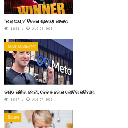
‘ଲକ୍ ଅପ୍ ୨’ ବିଜେତା ଶ୍ରେୟା କାଲରା
14831
AUG 06, 2026
ଦେଶ-ଦେଶାନ୍ତର
ତଣ୍ଡ ଗଣିବା ମେଟା, ଦେବ ୫ ହଜାର କୋଟିର ଜରିମାନା
14367
AUG 07, 2026
ବିଶେଷ