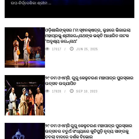
ଉପ-ନିର୍ଦ୍ଦେଶିକା ଶ୍ରୀମ ...
ଓଡ଼ିଶାଲିଙ୍କ୍ସର ୮ମ ସ୍ଵନକ୍ଷତ୍ର, ଲୁହରେ ଭିଜାଇଲା
ମହାପ୍ରଭୁ ଶ୍ରୀଜଗନ୍ନାଥଙ୍କ ଭକ୍ତି ଆଧାରିତ ନାଟକ
‘ଅଦୃଶ୍ୟ ଜଗନ୍ନାଥ‘
17017
JUN 25, 2025
୨୯ ତମ ଓଏମ୍‌ସି. ଗୁରୁ କେଳୁଚରଣ ମହାପାତ୍ର ପୁରସ୍କାର
ଉତ୍ସବ ଉଦ୍‍ଯାପିତ
17628
SEP 10, 2023
୨୯ ତମ ଓଏମ୍‌ସି ଗୁରୁ କେଳୁଚରଣ ମହାପାତ୍ର ପୁରସ୍କାର
ଉତ୍ସବର ଚତୁର୍ଥ ସଂଧ୍ୟାରେ କୁଚିପୁଡ଼ି ନୃତ୍ୟ ସାଙ୍ଗକୁ
ତବଲା ବାଦରେ ଦର୍ଶକ ବିଭୋର