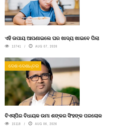
ଏହି ଉପାୟ ଆପଣାଇଲେ ଘର ଖାଦ୍ୟ ଖାଇବେ ପିଲା
13741
AUG 07, 2026
ଦେଶ-ଦେଶାନ୍ତର
ବିଏସ୍‌ପିର ବିଧାୟକ ଉମା ଶଙ୍କର ସିଂହଙ୍କ ପରଲୋକ
15118
AUG 06, 2026