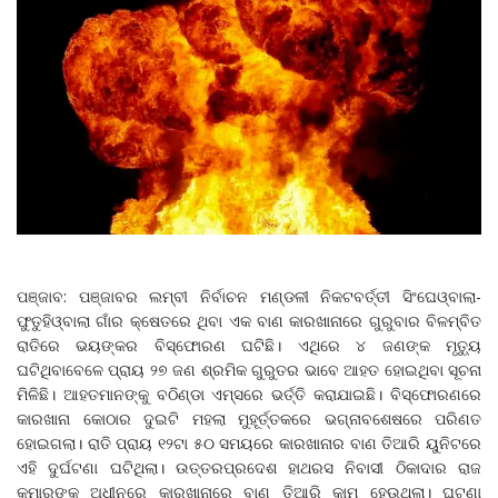
ପଞ୍ଜାବ: ପଞ୍ଜାବର ଲମ୍ବୀ ନିର୍ବାଚନ ମଣ୍ଡଳୀ ନିକଟବର୍ତ୍ତୀ ସିଂଘେଓ୍ବାଲା-
ଫୁତୁହିଓ୍ବାଲା ଗାଁର କ୍ଷେତରେ ଥିବା ଏକ ବାଣ କାରଖାନାରେ ଗୁରୁବାର ବିଳମ୍ବିତ
ରାତିରେ ଭୟଙ୍କର ବିସ୍ଫୋରଣ ଘଟିଛି। ଏଥିରେ ୪ ଜଣଙ୍କ ମୃତ୍ୟୁ
ଘଟିଥିବାବେଳେ ପ୍ରାୟ ୨୭ ଜଣ ଶ୍ରମିକ ଗୁରୁତର ଭାବେ ଆହତ ହୋଇଥିବା ସୂଚନା
ମିଳିଛି। ଆହତମାନଙ୍କୁ ବଠିଣ୍ଡା ଏମ୍ସରେ ଭର୍ତ୍ତି କରାଯାଇଛି। ବିସ୍ଫୋରଣରେ
କାରଖାନା କୋଠାର ଦୁଇଟି ମହଲା ମୁହୂର୍ତ୍ତକରେ ଭଗ୍ନାବଶେଷରେ ପରିଣତ
ହୋଇଗଲା। ରାତି ପ୍ରାୟ ୧୨ଟା ୫୦ ସମୟରେ କାରଖାନାର ବାଣ ତିଆରି ୟୁନିଟରେ
ଏହି ଦୁର୍ଘଟଣା ଘଟିଥିଲା। ଉତ୍ତରପ୍ରଦେଶ ହାଥରସ ନିବାସୀ ଠିକାଦାର ରାଜ
କୁମାରଙ୍କ ଅଧୀନରେ କାରଖାନାରେ ବାଣ ତିଆରି କାମ ହେଉଥିଲା। ଘଟଣା