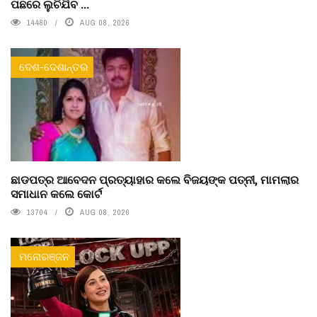
ପଛରେ ଲୁଚିଯିବ ...
14480
AUG 08, 2026
ଦେଶ-ଦେଶାନ୍ତର
ଛାଡପତ୍ର ଆବେଦନ ପ୍ରତ୍ୟାହାର କଲେ ବିଜୟଙ୍କ ପତ୍ନୀ, ମାମଲାର
ସମାଧାନ କଲେ କୋର୍ଟ
13704
AUG 08, 2026
ମନୋରଞ୍ଜନ