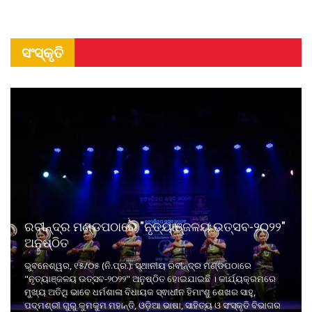
ସଂସ୍କୃତି
ରବୀନ୍ଦ୍ର ମଣ୍ଡପଠାରେ "ନୃତ୍ୟାଞ୍ଜଳୟ ଉତ୍ସବ-୨୦୨୨"
ଅନୁଷ୍ଠିତ
ଭୁବନେଶ୍ୱର, ୧୫/୦୫ (ନି.ପ୍ର.): ସ୍ଥାନୀୟ ରବୀନ୍ଦ୍ର ମଣ୍ଡପଠାରେ
"ନୃତ୍ୟାଞ୍ଜଳୟ ଉତ୍ସବ-୨୦୨୨" ଅନୁଷ୍ଠିତ ହୋଇଯାଇଛି । କାର୍ଯ୍ୟକ୍ରମରେ
ମୁଖ୍ୟ ଅତିଥି ଭାବେ ଧର୍ମଶାଳା ବିଧାୟକ ସ୍ଵାଧୀନ ହିମାଂଶୁ ଶେଖର ସାହୁ,
ପଦ୍ମଶ୍ରୀ ଗୁରୁ କୁମକୁମ ମହାନ୍ତି, ଓଡ଼ିଆ ଭାଷା, ସାହିତ୍ୟ ଓ ସଂସ୍କୃତି ବିଭାଗର