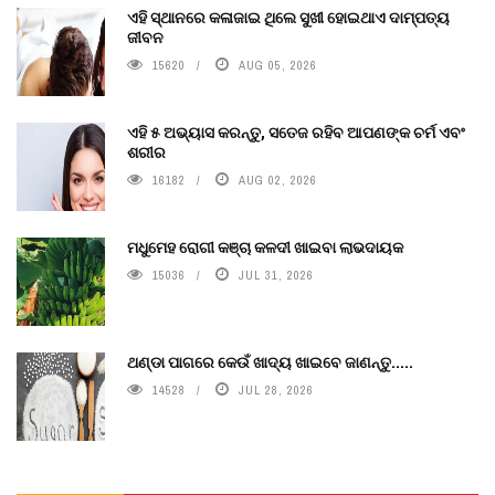
ଏହି ସ୍ଥାନରେ କଳାଜାଇ ଥିଲେ ସୁଖୀ ହୋଇଥାଏ ଦାମ୍ପତ୍ୟ
ଜୀବନ
15620
AUG 05, 2026
ଏହି ୫ ଅଭ୍ୟାସ କରନ୍ତୁ, ସତେଜ ରହିବ ଆପଣଙ୍କ ଚର୍ମ ଏବଂ
ଶରୀର
16182
AUG 02, 2026
ମଧୁମେହ ରୋଗୀ କଞ୍ଚା କଳଦୀ ଖାଇବା ଲାଭଦାୟକ
15036
JUL 31, 2026
ଥଣ୍ଡା ପାଗରେ କେଉଁ ଖାଦ୍ୟ ଖାଇବେ ଜାଣନ୍ତୁ.....
14528
JUL 28, 2026