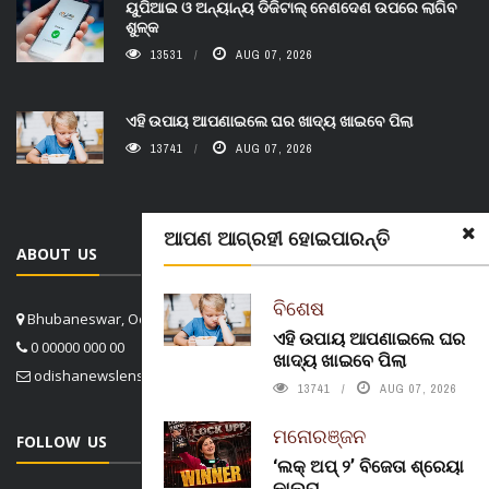
ୟୁପିଆଇ ଓ ଅନ୍ୟାନ୍ୟ ଡିଜିଟାଲ୍ ନେଣଦେଣ ଉପରେ ଲାଗିବ
ଶୁଳ୍କ
13531
AUG 07, 2026
ଏହି ଉପାୟ ଆପଣାଇଲେ ଘର ଖାଦ୍ୟ ଖାଇବେ ପିଲା
13741
AUG 07, 2026
ଆପଣ ଆଗ୍ରହୀ ହୋଇପାରନ୍ତି
ABOUT US
ବିଶେଷ
Bhubaneswar, Odisha, India
ଏହି ଉପାୟ ଆପଣାଇଲେ ଘର
0 00000 000 00
ଖାଦ୍ୟ ଖାଇବେ ପିଲା
odishanewslens@gmail.com
13741
AUG 07, 2026
ମନୋରଞ୍ଜନ
FOLLOW US
‘ଲକ୍ ଅପ୍ ୨’ ବିଜେତା ଶ୍ରେୟା
କାଲରା