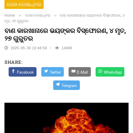
ଦେଶ-ଦେଶାନ୍ତର
Home
››
ଦେଶ-ଦେଶାନ୍ତର
››
ବାଣ କାରଖାନାରେ ଭୟଙ୍କର ବିସ୍ଫୋରଣ, ୪
ମୃତ, ୨୭ ଗୁରୁତର
ବାଣ କାରଖାନାରେ ଭୟଙ୍କର ବିସ୍ଫୋରଣ, ୪ ମୃତ,
୨୭ ଗୁରୁତର
2025-05-30 10:46:59
14806
SHARE:
Facebook
Twitter
E-Mail
WhatsApp
Telegram