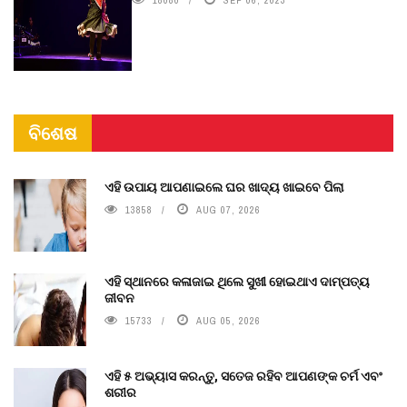
ବିଶେଷ
ଏହି ଉପାୟ ଆପଣାଇଲେ ଘର ଖାଦ୍ୟ ଖାଇବେ ପିଲା
13858
AUG 07, 2026
ଏହି ସ୍ଥାନରେ କଳାଜାଇ ଥିଲେ ସୁଖୀ ହୋଇଥାଏ ଦାମ୍ପତ୍ୟ
ଜୀବନ
15733
AUG 05, 2026
ଏହି ୫ ଅଭ୍ୟାସ କରନ୍ତୁ, ସତେଜ ରହିବ ଆପଣଙ୍କ ଚର୍ମ ଏବଂ
ଶରୀର