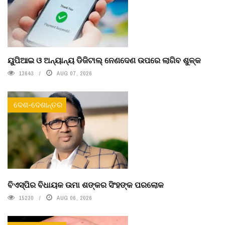
ୟୁପିଆଇ ଓ ଅନ୍ୟାନ୍ୟ ଡିଜିଟାଲ୍ ନେଣଦେଣ ଉପରେ ଲାଗିବ ଶୁଳ୍କ
13643
AUG 07, 2026
ଦେଶ-ଦେଶାନ୍ତର
ବିଏସ୍‌ପିର ବିଧାୟକ ଉମା ଶଙ୍କର ସିଂହଙ୍କ ପରଲୋକ
15230
AUG 06, 2026