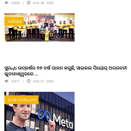
13829
AUG 08, 2026
ବାଣିଜ୍ୟ
ସୁଗନ୍ଧ ଉତ୍କର୍ଷର ୭୭ ବର୍ଷ ପାଳନ କରୁଛି, ସାଇକଲ ପିୟୋର୍‌ ଅଗରବତୀ
ଭୁବନେଶ୍ୱରରେ ...
14277
AUG 07, 2026
ଦେଶ-ଦେଶାନ୍ତର