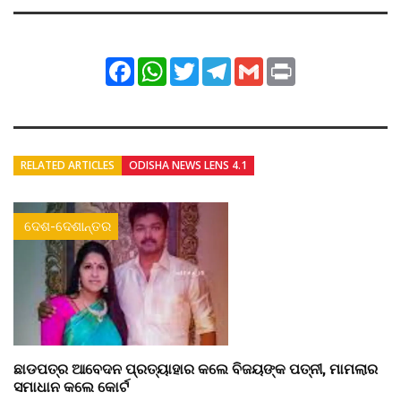
Facebook
WhatsApp
Twitter
Telegram
Gmail
Print
RELATED ARTICLES
ODISHA NEWS LENS 4.1
ଦେଶ-ଦେଶାନ୍ତର
ଛାଡପତ୍ର ଆବେଦନ ପ୍ରତ୍ୟାହାର କଲେ ବିଜୟଙ୍କ ପତ୍ନୀ, ମାମଲାର
ସମାଧାନ କଲେ କୋର୍ଟ