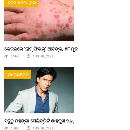
ଦେଶ-ଦେଶାନ୍ତର
କେରଳରେ ‘ରାଟ୍ ଫିଭର୍’ ଆତଙ୍କ, ୫୮ ମୃତ
14645
AUG 08, 2026
ମନୋରଞ୍ଜନ
ସବୁଠୁ ମହଙ୍ଗା ସେଲିବ୍ରିଟି ଶାହରୁଖ ଖାନ୍
15068
AUG 06, 2026