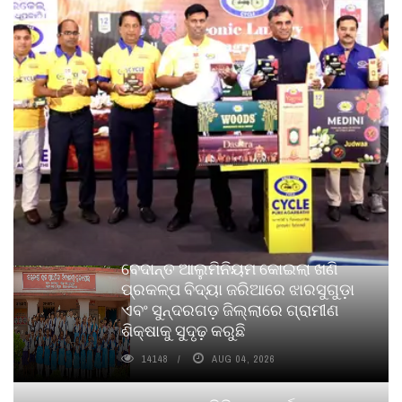
ବେଦାନ୍ତ ଆଲୁମିନିୟମ କୋଇଲା ଖଣି
ପ୍ରକଳ୍ପ ବିଦ୍ୟା ଜରିଆରେ ଝାରସୁଗୁଡ଼ା
ଏବଂ ସୁନ୍ଦରଗଡ଼ ଜିଲ୍ଲାରେ ଗ୍ରାମୀଣ
ଶିକ୍ଷାକୁ ସୁଦୃଢ଼ କରୁଛି
14148
AUG 04, 2026