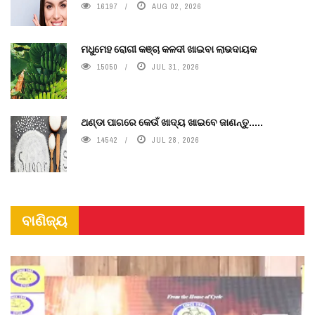
16197
AUG 02, 2026
ମଧୁମେହ ରୋଗୀ କଞ୍ଚା କଳଦୀ ଖାଇବା ଲାଭଦାୟକ
15050
JUL 31, 2026
ଥଣ୍ଡା ପାଗରେ କେଉଁ ଖାଦ୍ୟ ଖାଇବେ ଜାଣନ୍ତୁ.....
14542
JUL 28, 2026
ବାଣିଜ୍ୟ