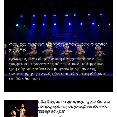
ରବୀନ୍ଦ୍ର ମଣ୍ଡପଠାରେ "ନୃତ୍ୟାଞ୍ଜଳୟ ଉତ୍ସବ-୨୦୨୨"
ଅନୁଷ୍ଠିତ
ଭୁବନେଶ୍ୱର, ୧୫/୦୫ (ନି.ପ୍ର.): ସ୍ଥାନୀୟ ରବୀନ୍ଦ୍ର ମଣ୍ଡପଠାରେ
"ନୃତ୍ୟାଞ୍ଜଳୟ ଉତ୍ସବ-୨୦୨୨" ଅନୁଷ୍ଠିତ ହୋଇଯାଇଛି । କାର୍ଯ୍ୟକ୍ରମରେ
ମୁଖ୍ୟ ଅତିଥି ଭାବେ ଧର୍ମଶାଳା ବିଧାୟକ ସ୍ଵାଧୀନ ହିମାଂଶୁ ଶେଖର ସାହୁ,
ପଦ୍ମଶ୍ରୀ ଗୁରୁ କୁମକୁମ ମହାନ୍ତି, ଓଡ଼ିଆ ଭାଷା, ସାହିତ୍ୟ ଓ ସଂସ୍କୃତି ବିଭାଗର
ଉପ-ନିର୍ଦ୍ଦେଶିକା ଶ୍ରୀମ ...
ଓଡ଼ିଶାଲିଙ୍କ୍ସର ୮ମ ସ୍ଵନକ୍ଷତ୍ର, ଲୁହରେ ଭିଜାଇଲା
ମହାପ୍ରଭୁ ଶ୍ରୀଜଗନ୍ନାଥଙ୍କ ଭକ୍ତି ଆଧାରିତ ନାଟକ
‘ଅଦୃଶ୍ୟ ଜଗନ୍ନାଥ‘