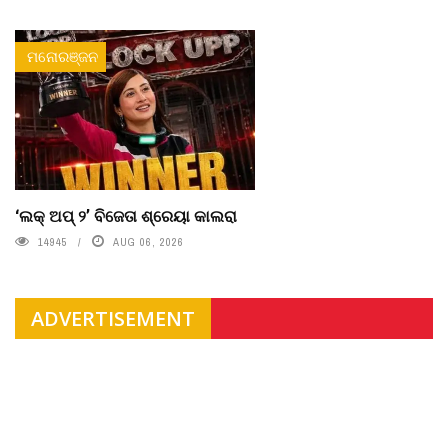
ମନୋରଞ୍ଜନ
‘ଲକ୍ ଅପ୍ ୨’ ବିଜେତା ଶ୍ରେୟା କାଲରା
14945
AUG 06, 2026
ADVERTISEMENT