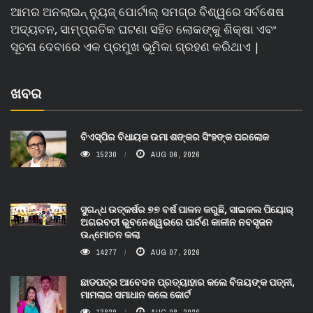
ଆମର ଅନଲାଇନ୍ ନ୍ୟୁଜ୍ ପୋର୍ଟାଲ୍ ସମଗ୍ର ବିଶ୍ୱରେ ସର୍ବଶେଷ
ଅଦ୍ୟତନ, ସାମ୍ପ୍ରତିକ ଘଟଣା ସହିତ ଲୋକଙ୍କୁ ଶିକ୍ଷା ଏବଂ
ସୂଚନା ଦେବାରେ ଏକ ପ୍ରମୁଖ ଭୂମିକା ଗ୍ରହଣ କରିଥାଏ |
ଖବର
ବିଏସ୍‌ପିର ବିଧାୟକ ଉମା ଶଙ୍କର ସିଂହଙ୍କ ପରଲୋକ
15230
AUG 06, 2026
ସୁଗନ୍ଧ ଉତ୍କର୍ଷର ୭୭ ବର୍ଷ ପାଳନ କରୁଛି, ସାଇକଲ ପିୟୋର୍‌
ଅଗରବତୀ ଭୁବନେଶ୍ୱରରେ ପାର୍ବଣ କାଳୀନ ନବସୃଜନ
ଉନ୍ମୋଚନ କଲା
14277
AUG 07, 2026
ଛାଡପତ୍ର ଆବେଦନ ପ୍ରତ୍ୟାହାର କଲେ ବିଜୟଙ୍କ ପତ୍ନୀ,
ମାମଲାର ସମାଧାନ କଲେ କୋର୍ଟ
13829
AUG 08, 2026