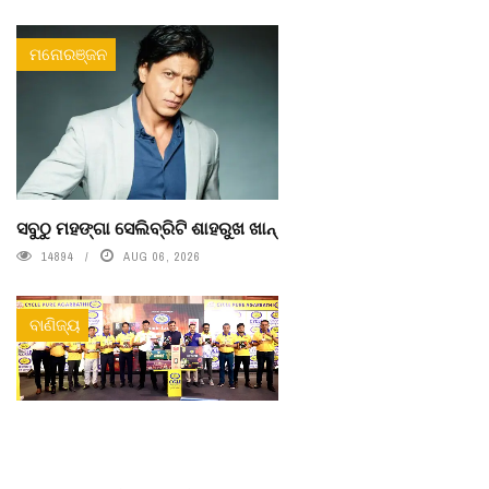
ମନୋରଞ୍ଜନ
ସବୁଠୁ ମହଙ୍ଗା ସେଲିବ୍ରିଟି ଶାହରୁଖ ଖାନ୍
14894
AUG 06, 2026
ବାଣିଜ୍ୟ