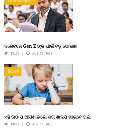
ଦେଶ-ଦେଶାନ୍ତର
ବଜେଟରେ Gen Z ଙ୍କ ପାଇଁ ବଡ଼ ଘୋଷଣା
15170
AUG 06, 2026
ବିଶେଷ
ଏହି ଉପାୟ ଆପଣାଇଲେ ଘର ଖାଦ୍ୟ ଖାଇବେ ପିଲା
13678
AUG 07, 2026