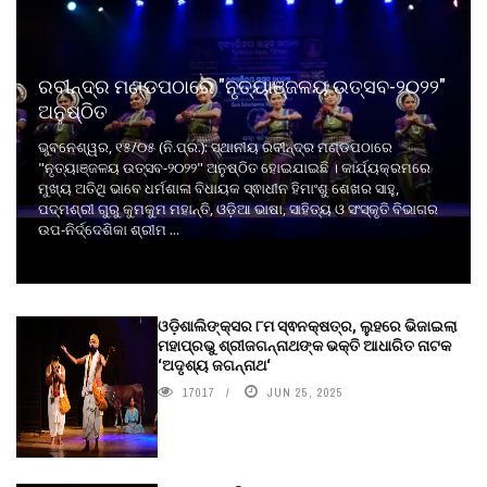
ରବୀନ୍ଦ୍ର ମଣ୍ଡପଠାରେ "ନୃତ୍ୟାଞ୍ଜଳୟ ଉତ୍ସବ-୨୦୨୨"
ଅନୁଷ୍ଠିତ
ଭୁବନେଶ୍ୱର, ୧୫/୦୫ (ନି.ପ୍ର.): ସ୍ଥାନୀୟ ରବୀନ୍ଦ୍ର ମଣ୍ଡପଠାରେ
"ନୃତ୍ୟାଞ୍ଜଳୟ ଉତ୍ସବ-୨୦୨୨" ଅନୁଷ୍ଠିତ ହୋଇଯାଇଛି । କାର୍ଯ୍ୟକ୍ରମରେ
ମୁଖ୍ୟ ଅତିଥି ଭାବେ ଧର୍ମଶାଳା ବିଧାୟକ ସ୍ଵାଧୀନ ହିମାଂଶୁ ଶେଖର ସାହୁ,
ପଦ୍ମଶ୍ରୀ ଗୁରୁ କୁମକୁମ ମହାନ୍ତି, ଓଡ଼ିଆ ଭାଷା, ସାହିତ୍ୟ ଓ ସଂସ୍କୃତି ବିଭାଗର
ଉପ-ନିର୍ଦ୍ଦେଶିକା ଶ୍ରୀମ ...
ଓଡ଼ିଶାଲିଙ୍କ୍ସର ୮ମ ସ୍ଵନକ୍ଷତ୍ର, ଲୁହରେ ଭିଜାଇଲା
ମହାପ୍ରଭୁ ଶ୍ରୀଜଗନ୍ନାଥଙ୍କ ଭକ୍ତି ଆଧାରିତ ନାଟକ
‘ଅଦୃଶ୍ୟ ଜଗନ୍ନାଥ‘
17017
JUN 25, 2025