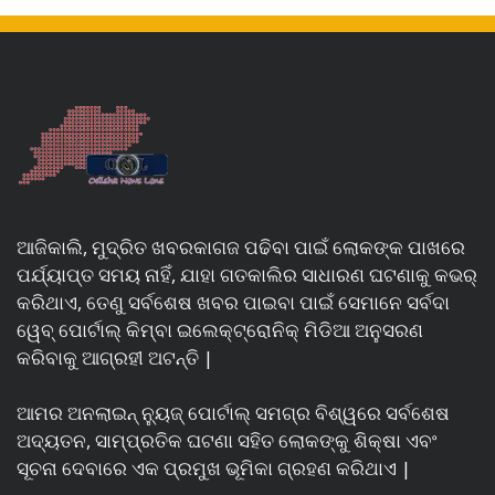
ଆଜିକାଲି, ମୁଦ୍ରିତ ଖବରକାଗଜ ପଢିବା ପାଇଁ ଲୋକଙ୍କ ପାଖରେ
ପର୍ଯ୍ୟାପ୍ତ ସମୟ ନାହିଁ, ଯାହା ଗତକାଲିର ସାଧାରଣ ଘଟଣାକୁ କଭର୍
କରିଥାଏ, ତେଣୁ ସର୍ବଶେଷ ଖବର ପାଇବା ପାଇଁ ସେମାନେ ସର୍ବଦା
ୱେବ୍ ପୋର୍ଟାଲ୍ କିମ୍ବା ଇଲେକ୍ଟ୍ରୋନିକ୍ ମିଡିଆ ଅନୁସରଣ
କରିବାକୁ ଆଗ୍ରହୀ ଅଟନ୍ତି |
ଆମର ଅନଲାଇନ୍ ନ୍ୟୁଜ୍ ପୋର୍ଟାଲ୍ ସମଗ୍ର ବିଶ୍ୱରେ ସର୍ବଶେଷ
ଅଦ୍ୟତନ, ସାମ୍ପ୍ରତିକ ଘଟଣା ସହିତ ଲୋକଙ୍କୁ ଶିକ୍ଷା ଏବଂ
ସୂଚନା ଦେବାରେ ଏକ ପ୍ରମୁଖ ଭୂମିକା ଗ୍ରହଣ କରିଥାଏ |