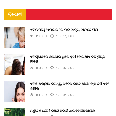
ବିଶେଷ
ଏହି ଉପାୟ ଆପଣାଇଲେ ଘର ଖାଦ୍ୟ ଖାଇବେ ପିଲା
13678
AUG 07, 2026
ଏହି ସ୍ଥାନରେ କଳାଜାଇ ଥିଲେ ସୁଖୀ ହୋଇଥାଏ ଦାମ୍ପତ୍ୟ
ଜୀବନ
15559
AUG 05, 2026
ଏହି ୫ ଅଭ୍ୟାସ କରନ୍ତୁ, ସତେଜ ରହିବ ଆପଣଙ୍କ ଚର୍ମ ଏବଂ
ଶରୀର
16175
AUG 02, 2026
ମଧୁମେହ ରୋଗୀ କଞ୍ଚା କଳଦୀ ଖାଇବା ଲାଭଦାୟକ