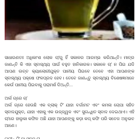
ସାଧାରଣତଃ ଅଧିକାଂଶ ଲୋକ ଚା’ରୁ ହିଁ ସକାଳର ଆରମ୍ଭ କରିଥାନ୍ତି। ମାତ୍ର
ଜାଣନ୍ତି କି ଏହା ସ୍ବାସ୍ଥ୍ୟ ପାଇଁ ବହୁତ ହାନିକାରକ। ସକାଳେ ଚା’ ନ ପିଇ ଯଦି
ଆପଣ ଉଚ୍ଚ କ୍ୟାଲୋରୀଯୁକ୍ତ ପାନୀୟ ପିଇବେ ତେବେ ଏହା ଆପଣଙ୍କ
ସ୍ବାସ୍ଥ୍ୟ ପକ୍ଷେ ଫଳପ୍ରଦ ହେବ। ତେବେ ଜାଣନ୍ତୁ ସ୍ବାସ୍ଥ୍ୟ ବିଶେଷଜ୍ଞମାନେ
କେଉଁ ପାନୀୟ ପିଇବାକୁ ପରାମର୍ଶ ଦିଅନ୍ତି…
ଅର୍ଲ ଗ୍ରେ ଚା’
ଅର୍ଲ ଗ୍ରେ ହେଉଛି ଏକ ବ୍ଲାକ୍‌ ଟି’ ଯାହା ବର୍ଗାମଟ ଏବଂ କମଳା ଚୋପା ସହିତ
ସ୍ବାଦଯୁକ୍ତ, ଯାହା ଏହାକୁ ଏକ ଉଜ୍ଜ୍ୱଳ ଏବଂ ସୁଗନ୍ଧିତ ସ୍ବାଦ ଦେଇଥାଏ। ଏହି
ଚା’ରେ ହାଲୁକା କଫିନ ଅଛି ଯାହା ଆପଣଙ୍କୁ କଡ଼ା କପ୍‌ କଫି ପରି ସତେଜ ଅନୁଭବ
ଆଣେ।
ଗ୍ରୀନ୍‌ ଟି’ ବା ସବୁଜ ଚା