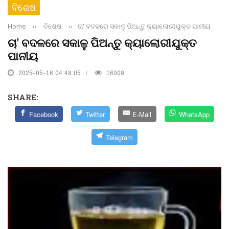
ବିଶେଷ
Home
››
ବିଶେଷ
››
ଚା' ବଦଳରେ ସକାଳୁ ପିଅନ୍ତୁ କ୍ୟାଲୋରୀଯୁକ୍ତ ପାନୀୟ
ଚା' ବଦଳରେ ସକାଳୁ ପିଅନ୍ତୁ କ୍ୟାଲୋରୀଯୁକ୍ତ
ପାନୀୟ
2025-05-16 04:48:05
16009
SHARE:
Facebook
Twitter
E-Mail
WhatsApp
Telegram