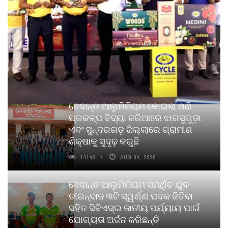
ବେଦାନ୍ତ ଆଲୁମିନିୟମ କୋଇଲା ଖଣି
ପ୍ରକଳ୍ପ ବିଦ୍ୟା ଜରିଆରେ ଝାରସୁଗୁଡ଼ା
ଏବଂ ସୁନ୍ଦରଗଡ଼ ଜିଲ୍ଲାରେ ଗ୍ରାମୀଣ
ଶିକ୍ଷାକୁ ସୁଦୃଢ଼ କରୁଛି
14146
AUG 04, 2026
ବେଦାନ୍ତ ଆଲୁମିନିୟମ ସମର୍ଥିତ ଯୁବ
ତୀରନ୍ଦାଜ ୩ଟି ସ୍ୱର୍ଣ୍ଣ ପଦକ ଜିତିବା
ସହିତ ସିବିଏସ୍ଇ ଜାତୀୟ ପର୍ଯ୍ୟାୟ ପାଇଁ
ଯୋଗ୍ୟତା ଅର୍ଜନ କରିଛନ୍ତି