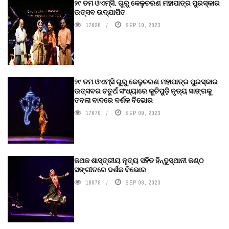
୨୯ ତମ ଓଏମ୍‌ସି. ଗୁରୁ କେଳୁଚରଣ ମହାପାତ୍ର ପୁରସ୍କାର
ଉତ୍ସବ ଉଦ୍‍ଯାପିତ
17628
SEP 10, 2023
୨୯ ତମ ଓଏମ୍‌ସି ଗୁରୁ କେଳୁଚରଣ ମହାପାତ୍ର ପୁରସ୍କାର
ଉତ୍ସବର ଚତୁର୍ଥ ସଂଧ୍ୟାରେ କୁଚିପୁଡ଼ି ନୃତ୍ୟ ସାଙ୍ଗକୁ
ତବଲା ବାଦରେ ଦର୍ଶକ ବିଭୋର
17679
SEP 09, 2023
କଥକ ଶାସ୍ତ୍ରୀୟ ନୃତ୍ୟ ସହିତ ହିନ୍ଦୁସ୍ଥାନୀ କଣ୍ଠ
ସଙ୍ଗୀତରେ ଦର୍ଶକ ବିଭୋର
18079
SEP 06, 2023