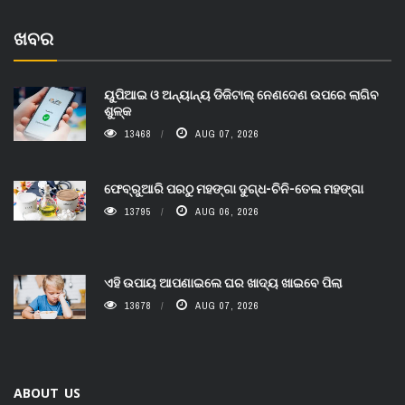
ଖବର
ୟୁପିଆଇ ଓ ଅନ୍ୟାନ୍ୟ ଡିଜିଟାଲ୍ ନେଣଦେଣ ଉପରେ ଲାଗିବ
ଶୁଳ୍କ
13468
AUG 07, 2026
ଫେବ୍ରୁଆରି ପରଠୁ ମହଙ୍ଗା ଦୁଗ୍ଧ-ଚିନି-ତେଲ ମହଙ୍ଗା
13795
AUG 06, 2026
ଏହି ଉପାୟ ଆପଣାଇଲେ ଘର ଖାଦ୍ୟ ଖାଇବେ ପିଲା
13678
AUG 07, 2026
ABOUT US