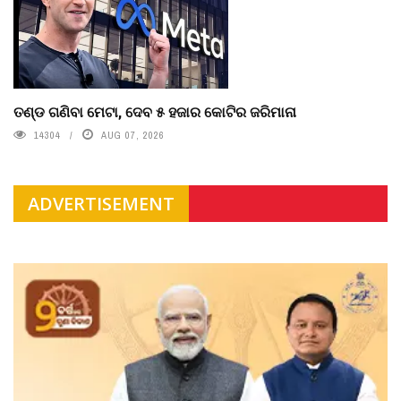
ତଣ୍ଡ ଗଣିବା ମେଟା, ଦେବ ୫ ହଜାର କୋଟିର ଜରିମାନା
14304
AUG 07, 2026
ADVERTISEMENT