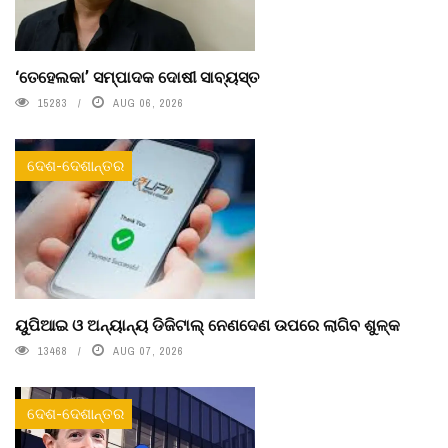
‘ତେହେଲକା’ ସମ୍ପାଦକ ଦୋଷୀ ସାବ୍ୟସ୍ତ
15283
AUG 06, 2026
ଦେଶ-ଦେଶାନ୍ତର
ୟୁପିଆଇ ଓ ଅନ୍ୟାନ୍ୟ ଡିଜିଟାଲ୍ ନେଣଦେଣ ଉପରେ ଲାଗିବ ଶୁଳ୍କ
13468
AUG 07, 2026
ଦେଶ-ଦେଶାନ୍ତର