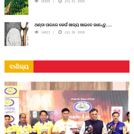
15029
JUL 31, 2026
ଥଣ୍ଡା ପାଗରେ କେଉଁ ଖାଦ୍ୟ ଖାଇବେ ଜାଣନ୍ତୁ.....
14521
JUL 28, 2026
ବାଣିଜ୍ୟ