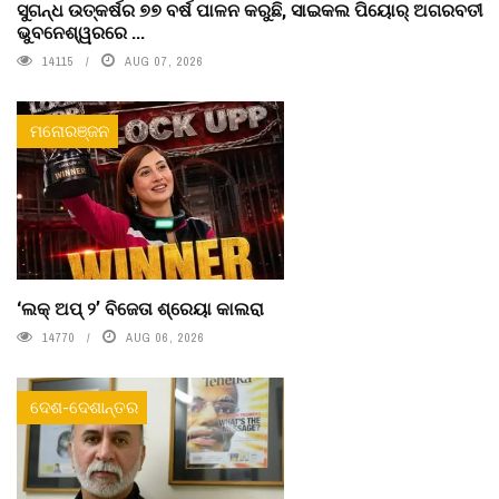
ସୁଗନ୍ଧ ଉତ୍କର୍ଷର ୭୭ ବର୍ଷ ପାଳନ କରୁଛି, ସାଇକଲ ପିୟୋର୍‌ ଅଗରବତୀ
ଭୁବନେଶ୍ୱରରେ ...
14115
AUG 07, 2026
ମନୋରଞ୍ଜନ
‘ଲକ୍ ଅପ୍ ୨’ ବିଜେତା ଶ୍ରେୟା କାଲରା
14770
AUG 06, 2026
ଦେଶ-ଦେଶାନ୍ତର