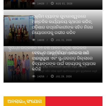
14439
AUG 01, 2026
ଏକ୍ଜିମ ବ୍ୟାଙ୍କ ଭୁବନେଶ୍ୱରରେ
ଆଞ୍ଚଳିକ କାର୍ଯ୍ୟାଳୟ ସ୍ଥାପନ କରିବ,
ଓଡ଼ିଶାର ରପ୍ତାନିକାରୀଙ୍କ ସହିତ ନିଜର
ନିୟୋଜନତାକୁ ଗଭୀର କରିବ
14608
JUL 31, 2026
ସୁଗନ୍ଧ ଉତ୍କର୍ଷର ୭୭ ବର୍ଷ ପାଳନ କରୁଛି, ସାଇକଲ
ବେଦାନ୍ତ ଆଲୁମିନିୟମ କୋଇଲା ଖଣି
ପିୟୋର୍‌ ଅଗରବତୀ ଭୁବନେଶ୍ୱରରେ ପାର୍ବଣ କାଳୀନ
ଝାରସୁଗୁଡା ଏବଂ ସୁନ୍ଦରଗଡ଼ ଜିଲ୍ଲାରେ
ନବସୃଜନ ଉନ୍ମୋଚନ କଲା
ଦିବ୍ୟାଙ୍ଗଙ୍କ ପାଇଁ ସହାୟତାକୁ ବ୍ୟାପକ
ବାଉଁଶ ବିହୀନ କଠିନ ଧୂପ ଏବଂ ମେଦିନୀ ଜୁଡୱା କପ୍‌ ସାମ୍ବ୍ରାନି ପ୍ରଦର୍ଶିତ କରୁଛି; ନବସୃଜନ,
କରିଛି
ଦୀର୍ଘସ୍ଥାୟିତା ଏବଂ ଆଧ୍ୟାତ୍ମିକ ଅନୁଭୂତି ସହିତ ଓଡ଼ିଶା ପ୍ରତି ପ୍ରତିବଦ୍ଧତା ପୁନଃ ସୁଦୃଢୀକରଣ କରୁଛି
14258
JUL 29, 2026
ଅନଲାଇନ୍ ସଂଯୋଗ