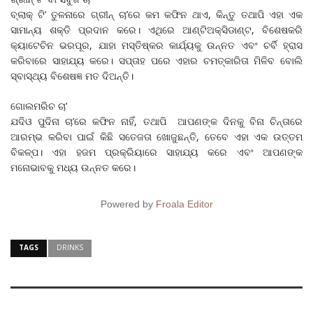
ବ୍ଲାକ୍‌ ଟି’ ତୁଳନାରେ ଗ୍ରୀନ୍‌ ଚା’ରେ କମ କଫିନ ଥାଏ, କିନ୍ତୁ ତଥାପି ଏହା ଏକ
ସାମାନ୍ୟ ଶକ୍ତି ପ୍ରଦାନ କରେ। ଏଥିରେ ଆଣ୍ଟିଅକ୍ସିଡାଣ୍ଟ, ବିଶେଷକରି
କ୍ୟାଟେଚିନ ଭରପୂର, ଯାହା ମସ୍ତିଷ୍କର କାର୍ଯ୍ୟକୁ ଉନ୍ନତ ଏବଂ ଚର୍ବି ହ୍ରାସ
କରିବାରେ ସାହାଯ୍ୟ କରେ। ସପ୍ତାହ ପରେ ଏହାର ଚମତ୍କାରିତା ମିଳିବ ବୋଲି
ସ୍ବାସ୍ଥ୍ୟ ବିଶେଷଜ୍ଞ ମତ ଦିଅନ୍ତି।
ଗୋଲମରିଚ ଚା’
ଯଦିଓ ପୁଦିନା ଚା’ରେ କଫିନ ନାହିଁ, ତଥାପି ଆପଣଙ୍କ ଦିନକୁ ବିନା ଚିନ୍ତାରେ
ଆରମ୍ଭ କରିବା ପାଇଁ କିଛି ସତେଜତା ଖୋଜୁଛନ୍ତି, ତେବେ ଏହା ଏକ ଉତ୍ତମ
ବିକଳ୍ପ। ଏହା ହଜମ ପ୍ରକ୍ରିୟାରେ ସାହାଯ୍ୟ କରେ ଏବଂ ଆପଣଙ୍କ
ମନୋଭାବକୁ ମଧ୍ୟ ଉନ୍ନତ କରେ।
Powered by
Froala Editor
TAGS
DRINKS