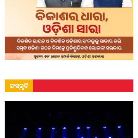
ସଂସ୍କୃତି