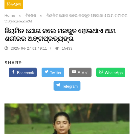
ବିଶେଷ
Home
››
ବିଶେଷ
››
ନିୟମିତ ଯୋଗ କଲେ ମଜଭୁତ ହୋଇଥାଏ ଆମ ଶରୀରର
ଅଙ୍ଗପ୍ରତ୍ୟଙ୍ଗ
ନିୟମିତ ଯୋଗ କଲେ ମଜଭୁତ ହୋଇଥାଏ ଆମ
ଶରୀରର ଅଙ୍ଗପ୍ରତ୍ୟଙ୍ଗ
2025-04-27 01:49:11
15433
SHARE:
Facebook
Twitter
E-Mail
WhatsApp
Telegram