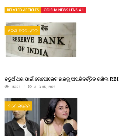
RELATED ARTICLES
ODISHA NEWS LENS 4.1
ଦେଶ-ଦେଶାନ୍ତର
ଚତୁର୍ଥ ଥର ପାଇଁ ରେପୋରେଟ ହାରକୁ ଅପରିବର୍ତ୍ତିତ ରଖିଲା RBI
15324
AUG 05, 2026
ମନୋରଞ୍ଜନ