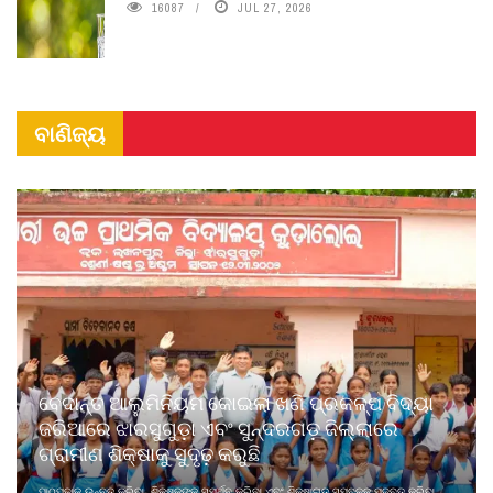
16087
JUL 27, 2026
ବାଣିଜ୍ୟ
ବେଦାନ୍ତ ଆଲୁମିନିୟମ କୋଇଲା ଖଣି ପ୍ରକଳ୍ପ ବିଦ୍ୟା
ଜରିଆରେ ଝାରସୁଗୁଡ଼ା ଏବଂ ସୁନ୍ଦରଗଡ଼ ଜିଲ୍ଲାରେ
ଗ୍ରାମୀଣ ଶିକ୍ଷାକୁ ସୁଦୃଢ଼ କରୁଛି
ପାଠପଢାକୁ ଉନ୍ନତ କରିବା, ଶିକ୍ଷକଙ୍କୁ ସମର୍ଥନ କରିବା ଏବଂ ଶିକ୍ଷାଗତ ସମ୍ବଳକୁ ମଜବୁତ କରିବା