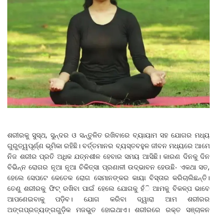
ଶରୀରକୁ ସୁସ୍ଥ, ସୁନ୍ଦର ଓ ସନ୍ତୁଳିତ ରଖିବାରେ ବ୍ୟାୟାମ ସହ ଯୋଗର ମଧ୍ୟ
ଗୁରୁତ୍ୱପୂର୍ଣ୍ଣ ଭୂମିକା ରହିଛି। ବର୍ତ୍ତମାନର ବ୍ୟସ୍ତବହୁଳ ଜୀବନ ମଧ୍ୟରେ ଆମେ
ନିଜ ଶରୀର ପ୍ରତି ଅଧିକ ଯତ୍ନଶୀଳ ହେବାର ସମୟ ଆସିଛି। କାରଣ ଦିନକୁ ଦିନ
ବିଭିନ୍ନ ରୋଗର ନୂଆ ନୂଆ ଚିକିତ୍ସା ପ୍ରଣାଳୀ ଉଦ୍ଭାବନ ହେଉଛି- ଏକଥା ସତ,
ହେଲେ ସେପଟେ କେତେକ ରୋଗ ସେମାନଙ୍କର କାୟା ବିସ୍ତାର କରିଚାଲିଛନ୍ତି।
ତେଣୁ ଶରୀରକୁ ଫିଟ୍‌ ରଖିବା ପାଇଁ ହେଲେ ଯୋଗକୁ ହଁି ଆମକୁ ବିକଳ୍ପ ଭାବେ
ଆପଣେଇବାକୁ ପଡ଼ିବ। ଯୋଗ କରିବା ଦ୍ୱାରା ଆମ ଶରୀରର
ଅଙ୍ଗପ୍ରତ୍ୟଙ୍ଗଗୁଡ଼ିକ ମଜଭୁତ ହୋଇଥାଏ। ଶରୀରରେ ରକ୍ତ ସଞ୍ଚାଳନ