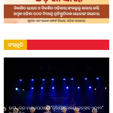
ସଂସ୍କୃତି
ରବୀନ୍ଦ୍ର ମଣ୍ଡପଠାରେ "ନୃତ୍ୟାଞ୍ଜଳୟ ଉତ୍ସବ-୨୦୨୨"