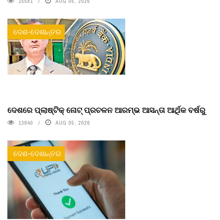
15581
AUG 05, 2026
ଦେଶ-ଦେଶାନ୍ତର
ଦେଶରେ ପ୍ଲାଷ୍ଟିକ୍ ନୋଟ୍‌ ପ୍ରଚଳନ ଆରମ୍ଭ ଆସନ୍ତା ଆର୍ଥିକ ବର୍ଷରୁ
13840
AUG 05, 2026
ଦେଶ-ଦେଶାନ୍ତର