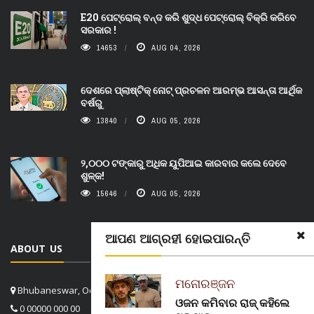
E20 ପେଟ୍ରୋଲ୍ ବନ୍ଦ କରି ଶୁଦ୍ଧ ପେଟ୍ରୋଲ୍ ବିକ୍ରି କରିବେ
ସରକାର !
14653
AUG 04, 2026
ଦେଶରେ ପ୍ଲାଷ୍ଟିକ୍ ନୋଟ୍‌ ପ୍ରଚଳନ ଆରମ୍ଭ ଆସନ୍ତା ଆର୍ଥିକ
ବର୍ଷରୁ
13840
AUG 05, 2026
୨,୦୦୦ ଟଙ୍କାରୁ ଅଧିକ ୟୁପିଆଇ କାରବାର କଲେ ଦେବେ
ଶୁଳ୍କ!
15646
AUG 05, 2026
ଆପଣ ଆଗ୍ରହୀ ହୋଇପାରନ୍ତି
ABOUT US
ମନୋରଞ୍ଜନ
Bhubaneswar, Odisha, India
ଓଜନ କମିବାର ରାଜ୍ କହିଲେ
0 00000 000 00