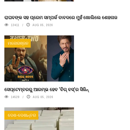
ରାଘବଙ୍କ ସହ ପ୍ରେମ ସମ୍ପର୍କ ବାବଦରେ ମୁହଁ ଖୋଲିଲେ ଶେହନାଜ
13411
AUG 05, 2026
ମନୋରଞ୍ଜନ
ସେପ୍ଟେମ୍ବରରୁ ଆରମ୍ଭ ହେବ 'ବିଗ୍ ବସ୍'ର ସିଜିନ୍
14529
AUG 05, 2026
ଦେଶ-ଦେଶାନ୍ତର