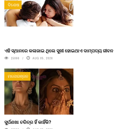
ବିଶେଷ
ଏହି ସ୍ଥାନରେ କଳାଜାଇ ଥିଲେ ସୁଖୀ ହୋଇଥାଏ ଦାମ୍ପତ୍ୟ ଜୀବନ
15066
AUG 05, 2026
ମନୋରଞ୍ଜନ
ସୁର୍ପଣଖା ଚରିତ୍ର ହିଁ କାହିଁକି?