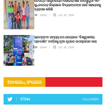
ବେଦାନ୍ତ ଆଲୁମିନିୟମ କୋଇଲା ଖଣି ଝାରସୁଗୁଡା ଏବଂ
ସୁନ୍ଦରଗଡ଼ ଜିଲ୍ଲାରେ ଦିବ୍ୟାଙ୍ଗଙ୍କ ପାଇଁ ସହାୟତାକୁ
ବ୍ୟାପକ କରିଛି
14250
JUL 29, 2026
କ୍ରମ୍ପଟନ ପମ୍ପ୍‌ସ୍‌ ରଥ ଯାତ୍ରାରେ ‘ବିଶ୍ୱସନୀୟ
ପ୍ରଦର୍ଶନ’ ବାର୍ତ୍ତାକୁ ନୂଆ ରୂପରେ ଉପସ୍ଥାପନ କଲା
15044
JUL 28, 2026
ଅନଲାଇନ୍ ସଂଯୋଗ
67944
FOLLOWERS