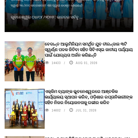
ଦ୍ୱାରା ୨୫,୦୦୦ ଛାତ୍ରଛାତ୍ରୀ ଏହା ଦ୍ୱାରା ଉପକୃତ ହୋଇଛନ୍ତି
ଭୁବନେଶ୍ୱର ୦୪/୦୮/୨୦୨୬ : ଭାରତର ସର୍ବବୃ ...
ବେଦାନ୍ତ ଆଲୁମିନିୟମ ସମର୍ଥିତ ଯୁବ ତୀରନ୍ଦାଜ ୩ଟି
ସ୍ୱର୍ଣ୍ଣ ପଦକ ଜିତିବା ସହିତ ସିବିଏସ୍ଇ ଜାତୀୟ ପର୍ଯ୍ୟାୟ
ପାଇଁ ଯୋଗ୍ୟତା ଅର୍ଜନ କରିଛନ୍ତି
14433
AUG 01, 2026
ଏକ୍ଜିମ ବ୍ୟାଙ୍କ ଭୁବନେଶ୍ୱରରେ ଆଞ୍ଚଳିକ
କାର୍ଯ୍ୟାଳୟ ସ୍ଥାପନ କରିବ, ଓଡ଼ିଶାର ରପ୍ତାନିକାରୀଙ୍କ
ସହିତ ନିଜର ନିୟୋଜନତାକୁ ଗଭୀର କରିବ
14602
JUL 31, 2026