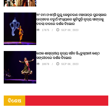
୨୯ ତମ ଓଏମ୍‌ସି ଗୁରୁ କେଳୁଚରଣ ମହାପାତ୍ର ପୁରସ୍କାର
ଉତ୍ସବର ଚତୁର୍ଥ ସଂଧ୍ୟାରେ କୁଚିପୁଡ଼ି ନୃତ୍ୟ ସାଙ୍ଗକୁ
ତବଲା ବାଦରେ ଦର୍ଶକ ବିଭୋର
17675
SEP 09, 2023
କଥକ ଶାସ୍ତ୍ରୀୟ ନୃତ୍ୟ ସହିତ ହିନ୍ଦୁସ୍ଥାନୀ କଣ୍ଠ
ସଙ୍ଗୀତରେ ଦର୍ଶକ ବିଭୋର
18076
SEP 06, 2023
ବିଶେଷ