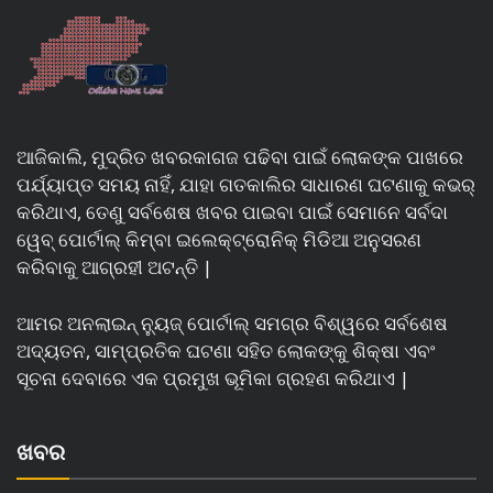
ଆଜିକାଲି, ମୁଦ୍ରିତ ଖବରକାଗଜ ପଢିବା ପାଇଁ ଲୋକଙ୍କ ପାଖରେ
ପର୍ଯ୍ୟାପ୍ତ ସମୟ ନାହିଁ, ଯାହା ଗତକାଲିର ସାଧାରଣ ଘଟଣାକୁ କଭର୍
କରିଥାଏ, ତେଣୁ ସର୍ବଶେଷ ଖବର ପାଇବା ପାଇଁ ସେମାନେ ସର୍ବଦା
ୱେବ୍ ପୋର୍ଟାଲ୍ କିମ୍ବା ଇଲେକ୍ଟ୍ରୋନିକ୍ ମିଡିଆ ଅନୁସରଣ
କରିବାକୁ ଆଗ୍ରହୀ ଅଟନ୍ତି |
ଆମର ଅନଲାଇନ୍ ନ୍ୟୁଜ୍ ପୋର୍ଟାଲ୍ ସମଗ୍ର ବିଶ୍ୱରେ ସର୍ବଶେଷ
ଅଦ୍ୟତନ, ସାମ୍ପ୍ରତିକ ଘଟଣା ସହିତ ଲୋକଙ୍କୁ ଶିକ୍ଷା ଏବଂ
ସୂଚନା ଦେବାରେ ଏକ ପ୍ରମୁଖ ଭୂମିକା ଗ୍ରହଣ କରିଥାଏ |
ଖବର