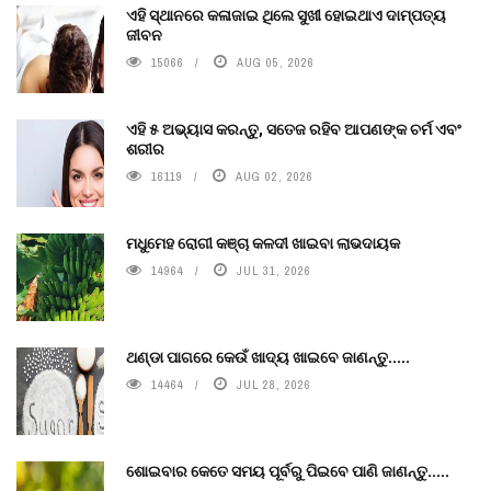
ଏହି ସ୍ଥାନରେ କଳାଜାଇ ଥିଲେ ସୁଖୀ ହୋଇଥାଏ ଦାମ୍ପତ୍ୟ
ଜୀବନ
15066
AUG 05, 2026
ଏହି ୫ ଅଭ୍ୟାସ କରନ୍ତୁ, ସତେଜ ରହିବ ଆପଣଙ୍କ ଚର୍ମ ଏବଂ
ଶରୀର
16119
AUG 02, 2026
ମଧୁମେହ ରୋଗୀ କଞ୍ଚା କଳଦୀ ଖାଇବା ଲାଭଦାୟକ
14964
JUL 31, 2026
ଥଣ୍ଡା ପାଗରେ କେଉଁ ଖାଦ୍ୟ ଖାଇବେ ଜାଣନ୍ତୁ.....
14464
JUL 28, 2026
ଶୋଇବାର କେତେ ସମୟ ପୂର୍ବରୁ ପିଇବେ ପାଣି ଜାଣନ୍ତୁ.....