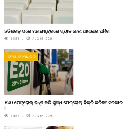
ଛତିଶଗଡ଼ ପରେ ମହାରାଷ୍ଟ୍ରରେ ବ୍ୟାନ ହେଲା ଆନାଲଗ ପନିର
14853
AUG 05, 2026
ଦେଶ-ଦେଶାନ୍ତର
E20 ପେଟ୍ରୋଲ୍ ବନ୍ଦ କରି ଶୁଦ୍ଧ ପେଟ୍ରୋଲ୍ ବିକ୍ରି କରିବେ ସରକାର
!
14653
AUG 04, 2026