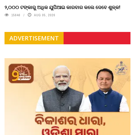
୨,୦୦୦ ଟଙ୍କାରୁ ଅଧିକ ୟୁପିଆଇ କାରବାର କଲେ ଦେବେ ଶୁଳ୍କ!
15646
AUG 05, 2026
ADVERTISEMENT