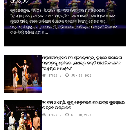
ଅନୁଷ୍ଠିତ
ଭୁବନେଶ୍ୱର, ୧୫/୦୫ (ନି.ପ୍ର.): ସ୍ଥାନୀୟ ରବୀନ୍ଦ୍ର ମଣ୍ଡପଠାରେ
"ନୃତ୍ୟାଞ୍ଜଳୟ ଉତ୍ସବ-୨୦୨୨" ଅନୁଷ୍ଠିତ ହୋଇଯାଇଛି । କାର୍ଯ୍ୟକ୍ରମରେ
ମୁଖ୍ୟ ଅତିଥି ଭାବେ ଧର୍ମଶାଳା ବିଧାୟକ ସ୍ଵାଧୀନ ହିମାଂଶୁ ଶେଖର ସାହୁ,
ପଦ୍ମଶ୍ରୀ ଗୁରୁ କୁମକୁମ ମହାନ୍ତି, ଓଡ଼ିଆ ଭାଷା, ସାହିତ୍ୟ ଓ ସଂସ୍କୃତି ବିଭାଗର
ଉପ-ନିର୍ଦ୍ଦେଶିକା ଶ୍ରୀମ ...
ଓଡ଼ିଶାଲିଙ୍କ୍ସର ୮ମ ସ୍ଵନକ୍ଷତ୍ର, ଲୁହରେ ଭିଜାଇଲା
ମହାପ୍ରଭୁ ଶ୍ରୀଜଗନ୍ନାଥଙ୍କ ଭକ୍ତି ଆଧାରିତ ନାଟକ
‘ଅଦୃଶ୍ୟ ଜଗନ୍ନାଥ‘
17015
JUN 25, 2025
୨୯ ତମ ଓଏମ୍‌ସି. ଗୁରୁ କେଳୁଚରଣ ମହାପାତ୍ର ପୁରସ୍କାର
ଉତ୍ସବ ଉଦ୍‍ଯାପିତ
17624
SEP 10, 2023