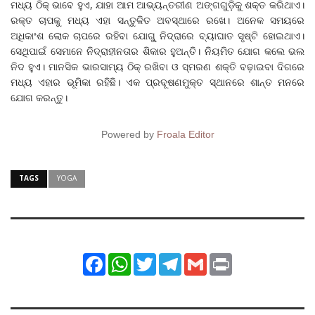
ମଧ୍ୟ ଠିକ୍‌ ଭାବେ ହୁଏ, ଯାହା ଆମ ଆଭ୍ୟନ୍ତରୀଣ ଅଙ୍ଗଗୁଡ଼ିକୁ ଶକ୍ତ କରିଥାଏ।
ରକ୍ତ ଚାପକୁ ମଧ୍ୟ ଏହା ସନ୍ତୁଳିତ ଅବସ୍ଥାରେ ରଖେ। ଅନେକ ସମୟରେ
ଅଧିକାଂଶ ଲୋକ ଚାପରେ ରହିବା ଯୋଗୁ୍‌ ନିଦ୍ରାରେ ବ୍ୟାଘାତ ସୃଷ୍ଟି ହୋଇଥାଏ।
ସେଥିପାଇଁ ସେମାନେ ନିଦ୍ରାହୀନତାର ଶିକାର ହୁଅନ୍ତି। ନିୟମିତ ଯୋଗ କଲେ ଭଲ
ନିଦ ହୁଏ। ମାନସିକ ଭାରସାମ୍ୟ ଠିକ୍‌ ରଖିବା ଓ ସ୍ମରଣ ଶକ୍ତି ବଢ଼ାଇବା ଦିଗରେ
ମଧ୍ୟ ଏହାର ଭୂମିକା ରହିଛି। ଏକ ପ୍ରଦୂଷଣମୁକ୍ତ ସ୍ଥାନରେ ଶାନ୍ତ ମନରେ
ଯୋଗ କରନ୍ତୁ।
Powered by
Froala Editor
TAGS
YOGA
Facebook
WhatsApp
Twitter
Telegram
Gmail
Print