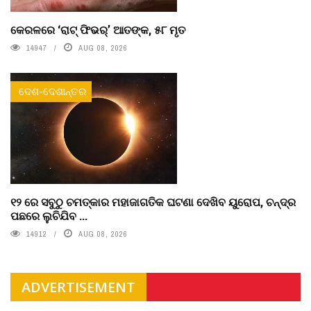
କେରଳରେ ‘ରାଟ୍ ଫିଭର୍’ ଆତଙ୍କ, ୫୮ ମୃତ
14947
AUG 08, 2026
ଦେଶ-ଦେଶାନ୍ତର
୧୨ ରେ ସବୁଠୁ ଚମତ୍କାର ମହାଜାଗତିକ ଘଟଣା ଦେଖିବ ୟୁରୋପ, ଚନ୍ଦ୍ର
ପଛରେ ଲୁଚିଯିବ ...
14912
AUG 08, 2026
ADVERTISEMENT