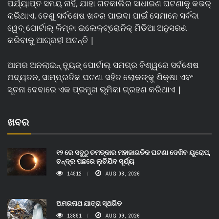
ପର୍ଯ୍ୟାପ୍ତ ସମୟ ନାହିଁ, ଯାହା ଗତକାଲିର ସାଧାରଣ ଘଟଣାକୁ କଭର୍
କରିଥାଏ, ତେଣୁ ସର୍ବଶେଷ ଖବର ପାଇବା ପାଇଁ ସେମାନେ ସର୍ବଦା
ୱେବ୍ ପୋର୍ଟାଲ୍ କିମ୍ବା ଇଲେକ୍ଟ୍ରୋନିକ୍ ମିଡିଆ ଅନୁସରଣ
କରିବାକୁ ଆଗ୍ରହୀ ଅଟନ୍ତି |
ଆମର ଅନଲାଇନ୍ ନ୍ୟୁଜ୍ ପୋର୍ଟାଲ୍ ସମଗ୍ର ବିଶ୍ୱରେ ସର୍ବଶେଷ
ଅଦ୍ୟତନ, ସାମ୍ପ୍ରତିକ ଘଟଣା ସହିତ ଲୋକଙ୍କୁ ଶିକ୍ଷା ଏବଂ
ସୂଚନା ଦେବାରେ ଏକ ପ୍ରମୁଖ ଭୂମିକା ଗ୍ରହଣ କରିଥାଏ |
ଖବର
୧୨ ରେ ସବୁଠୁ ଚମତ୍କାର ମହାଜାଗତିକ ଘଟଣା ଦେଖିବ ୟୁରୋପ,
ଚନ୍ଦ୍ର ପଛରେ ଲୁଚିଯିବ ସୂର୍ଯ୍ୟ
14912
AUG 08, 2026
ଅମରନାଥ ଯାତ୍ରା ସ୍ଥଗିତ
13891
AUG 09, 2026