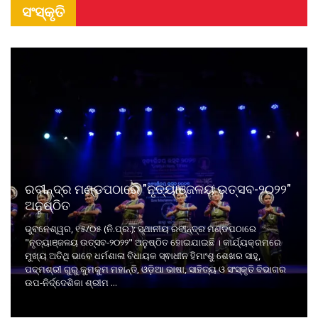
ସଂସ୍କୃତି
ରବୀନ୍ଦ୍ର ମଣ୍ଡପଠାରେ "ନୃତ୍ୟାଞ୍ଜଳୟ ଉତ୍ସବ-୨୦୨୨"
ଅନୁଷ୍ଠିତ
ଭୁବନେଶ୍ୱର, ୧୫/୦୫ (ନି.ପ୍ର.): ସ୍ଥାନୀୟ ରବୀନ୍ଦ୍ର ମଣ୍ଡପଠାରେ
"ନୃତ୍ୟାଞ୍ଜଳୟ ଉତ୍ସବ-୨୦୨୨" ଅନୁଷ୍ଠିତ ହୋଇଯାଇଛି । କାର୍ଯ୍ୟକ୍ରମରେ
ମୁଖ୍ୟ ଅତିଥି ଭାବେ ଧର୍ମଶାଳା ବିଧାୟକ ସ୍ଵାଧୀନ ହିମାଂଶୁ ଶେଖର ସାହୁ,
ପଦ୍ମଶ୍ରୀ ଗୁରୁ କୁମକୁମ ମହାନ୍ତି, ଓଡ଼ିଆ ଭାଷା, ସାହିତ୍ୟ ଓ ସଂସ୍କୃତି ବିଭାଗର
ଉପ-ନିର୍ଦ୍ଦେଶିକା ଶ୍ରୀମ ...