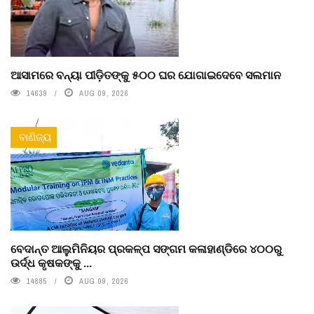
ଆସାମରେ ବନ୍ୟା ପୀଡ଼ିତଙ୍କୁ ୫୦୦ ଘର ଯୋଗାଇଦେବେ ସଲମାନ
14639
AUG 09, 2026
ବାଣିଜ୍ୟ
ବେଦାନ୍ତ ଆଲୁମିନିୟର ପ୍ରକଳ୍ପ ସଙ୍ଗମ କଳାହାଣ୍ଡିରେ ୪୦୦ରୁ
ଉର୍ଦ୍ଧ କୃଷକଙ୍କୁ ...
14885
AUG 09, 2026