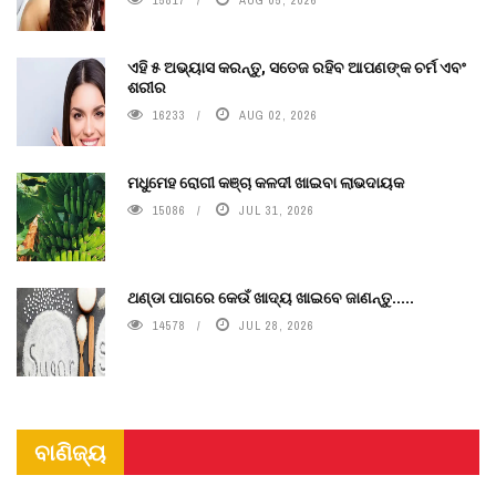
15817
AUG 05, 2026
ଏହି ୫ ଅଭ୍ୟାସ କରନ୍ତୁ, ସତେଜ ରହିବ ଆପଣଙ୍କ ଚର୍ମ ଏବଂ
ଶରୀର
16233
AUG 02, 2026
ମଧୁମେହ ରୋଗୀ କଞ୍ଚା କଳଦୀ ଖାଇବା ଲାଭଦାୟକ
15086
JUL 31, 2026
ଥଣ୍ଡା ପାଗରେ କେଉଁ ଖାଦ୍ୟ ଖାଇବେ ଜାଣନ୍ତୁ.....
14578
JUL 28, 2026
ବାଣିଜ୍ୟ