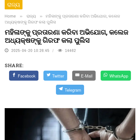
ରାଜ୍ୟ
Home
››
ରାଜ୍ୟ
››
ମହିଳାଙ୍କୁ ପ୍ରତାରଣା କରିବା ଅଭିଯୋଗ, କଲେଜ
ଅଧ୍ୟକ୍ଷଙ୍କୁ ଗିରଫ କଲା ପୁଲିସ
ମହିଳାଙ୍କୁ ପ୍ରତାରଣା କରିବା ଅଭିଯୋଗ, କଲେଜ
ଅଧ୍ୟକ୍ଷଙ୍କୁ ଗିରଫ କଲା ପୁଲିସ
2025-04-20 10:26:45
14462
SHARE:
Facebook
Twitter
E-Mail
WhatsApp
Telegram