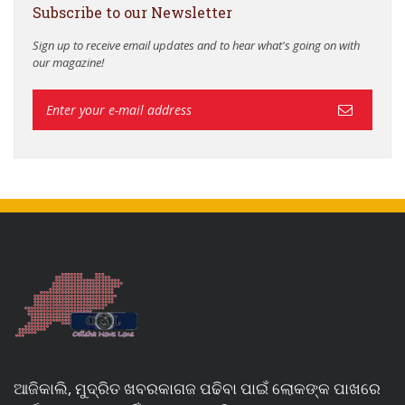
Subscribe to our Newsletter
Sign up to receive email updates and to hear what's going on with
our magazine!
ଆଜିକାଲି, ମୁଦ୍ରିତ ଖବରକାଗଜ ପଢିବା ପାଇଁ ଲୋକଙ୍କ ପାଖରେ