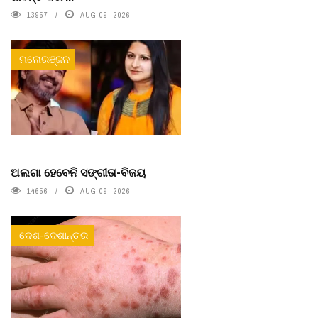
13957
AUG 09, 2026
ମନୋରଞ୍ଜନ
ଅଲଗା ହେବେନି ସଙ୍ଗୀତା-ବିଜୟ
14656
AUG 09, 2026
ଦେଶ-ଦେଶାନ୍ତର