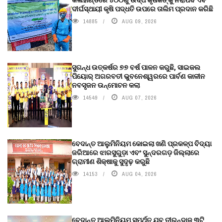
ଦୀର୍ଘସ୍ଥାୟୀ କୃଷି ପଦ୍ଧତି ଉପରେ ତାଲିମ ପ୍ରଦାନ କରିଛି
14885
AUG 09, 2026
ସୁଗନ୍ଧ ଉତ୍କର୍ଷର ୭୭ ବର୍ଷ ପାଳନ କରୁଛି, ସାଇକଲ
ପିୟୋର୍‌ ଅଗରବତୀ ଭୁବନେଶ୍ୱରରେ ପାର୍ବଣ କାଳୀନ
ନବସୃଜନ ଉନ୍ମୋଚନ କଲା
14549
AUG 07, 2026
ବେଦାନ୍ତ ଆଲୁମିନିୟମ କୋଇଲା ଖଣି ପ୍ରକଳ୍ପ ବିଦ୍ୟା
ଜରିଆରେ ଝାରସୁଗୁଡ଼ା ଏବଂ ସୁନ୍ଦରଗଡ଼ ଜିଲ୍ଲାରେ
ଗ୍ରାମୀଣ ଶିକ୍ଷାକୁ ସୁଦୃଢ଼ କରୁଛି
14153
AUG 04, 2026
ବେଦାନ୍ତ ଆଲୁମିନିୟମ ସମର୍ଥିତ ଯୁବ ତୀରନ୍ଦାଜ ୩ଟି