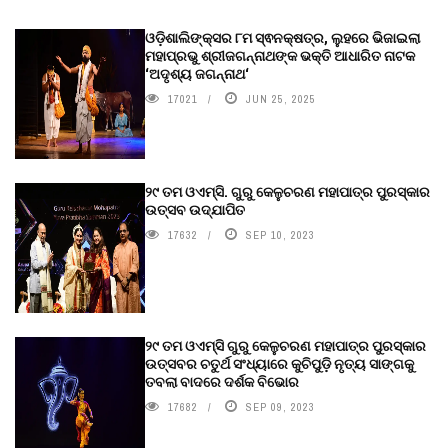
ଓଡ଼ିଶାଲିଙ୍କ୍ସର ୮ମ ସ୍ଵନକ୍ଷତ୍ର, ଲୁହରେ ଭିଜାଇଲା
ମହାପ୍ରଭୁ ଶ୍ରୀଜଗନ୍ନାଥଙ୍କ ଭକ୍ତି ଆଧାରିତ ନାଟକ
‘ଅଦୃଶ୍ୟ ଜଗନ୍ନାଥ‘
17021
JUN 25, 2025
୨୯ ତମ ଓଏମ୍‌ସି. ଗୁରୁ କେଳୁଚରଣ ମହାପାତ୍ର ପୁରସ୍କାର
ଉତ୍ସବ ଉଦ୍‍ଯାପିତ
17632
SEP 10, 2023
୨୯ ତମ ଓଏମ୍‌ସି ଗୁରୁ କେଳୁଚରଣ ମହାପାତ୍ର ପୁରସ୍କାର
ଉତ୍ସବର ଚତୁର୍ଥ ସଂଧ୍ୟାରେ କୁଚିପୁଡ଼ି ନୃତ୍ୟ ସାଙ୍ଗକୁ
ତବଲା ବାଦରେ ଦର୍ଶକ ବିଭୋର
17682
SEP 09, 2023