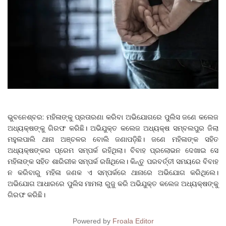
ଭୁବନେଶ୍ବର: ମହିଳାଙ୍କୁ ପ୍ରତାରଣା କରିବା ଅଭିଯୋଗରେ ପୁଲିସ ଜଣେ କଲେଜ
ଅଧ୍ୟକ୍ଷଙ୍କୁ ଗିରଫ କରିଛି। ଅଭିଯୁକ୍ତ କଲେଜ ଅଧ୍ୟକ୍ଷ ସମ୍ବଲପୁର ଜିଲା
ମହୁଲପାଲି ଥାନା ଅଞ୍ଚଳର ବୋଲି ଜଣାପଡ଼ିଛି। ଜଣେ ମହିଳାଙ୍କ ସହିତ
ଅଧ୍ୟକ୍ଷଙ୍କର ପ୍ରେମ ସମ୍ପର୍କ ରହିଥିଲା। ବିବାହ ପ୍ରଲୋଭନ ଦେଖାଇ ସେ
ମହିଳାଙ୍କ ସହିତ ଶାରିରୀକ ସମ୍ପର୍କ ରଖିଥିଲେ। କିନ୍ତୁ ପରବର୍ତ୍ତୀ ସମୟରେ ବିବାହ
ନ କରିବାରୁ ମହିଳା ଜଣକ ଏ ସମ୍ପର୍କରେ ଥାନାରେ ଅଭିଯୋଗ କରିଥିଲେ।
ଅଭିଯୋଗ ଆଧାରରେ ପୁଲିସ ମାମଲା ରୁଜୁ କରି ଅଭିଯୁକ୍ତ କଲେଜ ଅଧ୍ୟକ୍ଷଙ୍କୁ
ଗିରଫ କରିଛି।
Powered by
Froala Editor