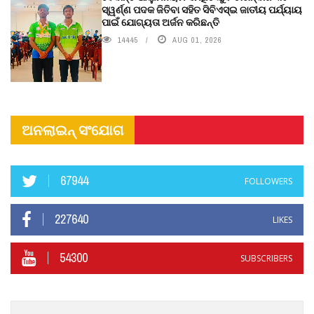
ସ୍ୱର୍ଣ୍ଣ ପଦକ ଜିତିବା ସହିତ ସିବିଏସ୍ଇ ଜାତୀୟ ପର୍ଯ୍ୟାୟ
ପାଇଁ ଯୋଗ୍ୟତା ଅର୍ଜନ କରିଛନ୍ତି
14445
AUG 01, 2026
ଅନଲାଇନ୍ ସଂଯୋଗ
67944
FOLLOWERS
227640
LIKES
54300
SUBSCRIBERS