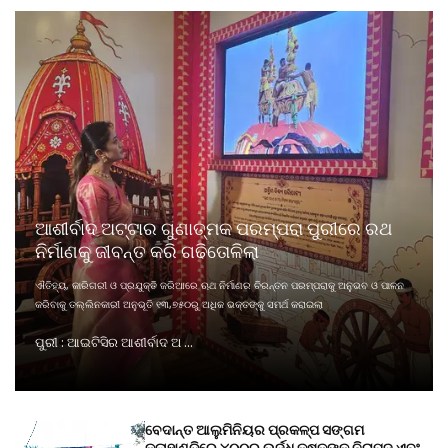
ଆଶୀର୍ବାଦ ଅଟ୍ଟାର ଗୁଣାତ୍ମକ ପରମ୍ପରା ପୁରୀରେ ରଥ
ନିର୍ମାଣକୁ ଜୀବନ୍ତ କରି ଗଢିତୋଳିଲା
ଐତିହ୍ୟ, କାରିଗରୀ ଓ ପ୍ରଯୁକ୍ତି ଜରିଆରେ ଋଥ ନିର୍ମାଣର ଚିରନ୍ତନ ପରମ୍ପରାକୁ ଅନୁଭବ ଓ ପାଳନ
କରିବାକୁ ତଲ୍ଲିନକାରୀ ଅନୁଭୂତି ୧୩,୭୫୦ରୁ ଅଧିକ ଭକ୍ତଙ୍କୁ ସମର୍ଥ କରାଇଲା
ପୁରୀ : ଆଇଟିସିର ଆଶୀର୍ବାଦ ଅ ...
ବେଦାନ୍ତ ଆଲୁମିନିୟର ପ୍ରକଳ୍ପ ସଙ୍ଗମ
କଳାହାଣ୍ଡିରେ ୪୦୦ରୁ ଉର୍ଦ୍ଧ କୃଷକଙ୍କୁ ନିରାପଦ ଏବଂ