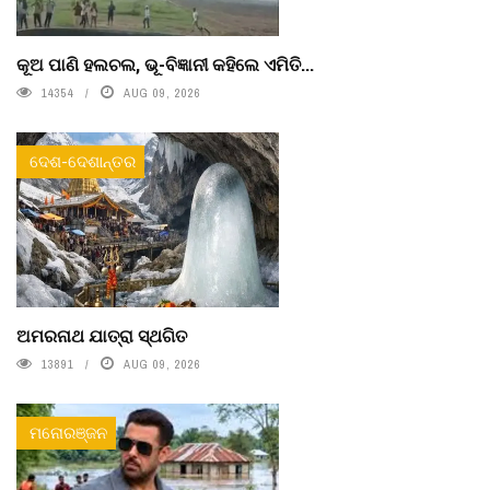
କୂଅ ପାଣି ହଲଚଲ, ଭୂ-ବିଜ୍ଞାନୀ କହିଲେ ଏମିତି...
14354
AUG 09, 2026
ଦେଶ-ଦେଶାନ୍ତର
ଅମରନାଥ ଯାତ୍ରା ସ୍ଥଗିତ
13891
AUG 09, 2026
ମନୋରଞ୍ଜନ