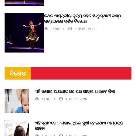
କଥକ ଶାସ୍ତ୍ରୀୟ ନୃତ୍ୟ ସହିତ ହିନ୍ଦୁସ୍ଥାନୀ କଣ୍ଠ
ସଙ୍ଗୀତରେ ଦର୍ଶକ ବିଭୋର
18082
SEP 06, 2023
ବିଶେଷ
ଏହି ଉପାୟ ଆପଣାଇଲେ ଘର ଖାଦ୍ୟ ଖାଇବେ ପିଲା
14161
AUG 07, 2026
ଏହି ସ୍ଥାନରେ କଳାଜାଇ ଥିଲେ ସୁଖୀ ହୋଇଥାଏ ଦାମ୍ପତ୍ୟ
ଜୀବନ