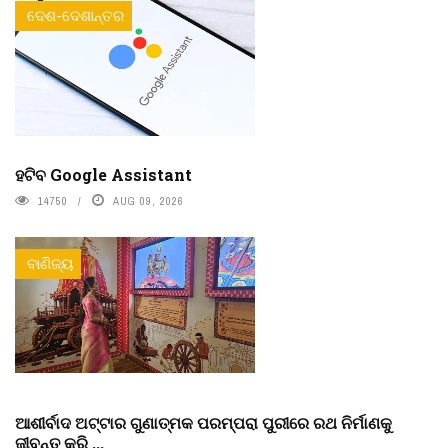
ଦେଶ-ଦେଶାନ୍ତର
ହଟିବ Google Assistant
14750
AUG 09, 2026
ବାଣିଜ୍ୟ
ଆଶୀର୍ବାଦ ଅଟ୍ଟାର ଗୁଣାତ୍ମକ ପରମ୍ପରା ପୁରୀରେ ରଥ ନିର୍ମାଣକୁ
ଜୀବନ୍ତ କରି ...