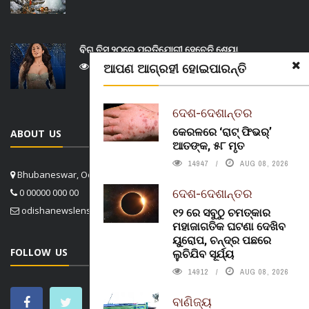
ବିଗ୍ ବିସ୍ ୨୦ରେ ପ୍ରତିଯୋଗୀ ହେବେନି ଶେୟା
ଆପଣ ଆଗ୍ରହୀ ହୋଇପାରନ୍ତି
15294
AUG 09, 2026
ଦେଶ-ଦେଶାନ୍ତର
କେରଳରେ ‘ରାଟ୍ ଫିଭର୍’
ABOUT US
ଆତଙ୍କ, ୫୮ ମୃତ
14947
AUG 08, 2026
Bhubaneswar, Odisha, India
ଦେଶ-ଦେଶାନ୍ତର
0 00000 000 00
odishanewslens@gmail.com
୧୨ ରେ ସବୁଠୁ ଚମତ୍କାର
ମହାଜାଗତିକ ଘଟଣା ଦେଖିବ
ୟୁରୋପ, ଚନ୍ଦ୍ର ପଛରେ
FOLLOW US
ଲୁଚିଯିବ ସୂର୍ଯ୍ୟ
14912
AUG 08, 2026
ବାଣିଜ୍ୟ