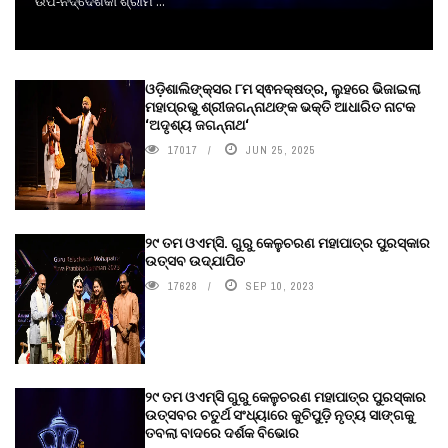
ଉପ-ନିର୍ଦ୍ଦେଶିକା ଶ୍ରୀମ ...
ଓଡ଼ିଶାଲିଙ୍କ୍ସର ୮ମ ସ୍ଵନକ୍ଷତ୍ର, ଲୁହରେ ଭିଜାଇଲା
ମହାପ୍ରଭୁ ଶ୍ରୀଜଗନ୍ନାଥଙ୍କ ଭକ୍ତି ଆଧାରିତ ନାଟକ
‘ଅଦୃଶ୍ୟ ଜଗନ୍ନାଥ‘
17017
JUN 25, 2025
୨୯ ତମ ଓଏମ୍‌ସି. ଗୁରୁ କେଳୁଚରଣ ମହାପାତ୍ର ପୁରସ୍କାର
ଉତ୍ସବ ଉଦ୍‍ଯାପିତ
17628
SEP 10, 2023
୨୯ ତମ ଓଏମ୍‌ସି ଗୁରୁ କେଳୁଚରଣ ମହାପାତ୍ର ପୁରସ୍କାର
ଉତ୍ସବର ଚତୁର୍ଥ ସଂଧ୍ୟାରେ କୁଚିପୁଡ଼ି ନୃତ୍ୟ ସାଙ୍ଗକୁ
ତବଲା ବାଦରେ ଦର୍ଶକ ବିଭୋର