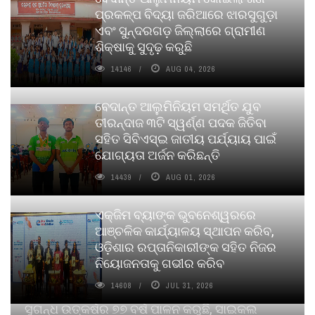
ପ୍ରକଳ୍ପ ବିଦ୍ୟା ଜରିଆରେ ଝାରସୁଗୁଡ଼ା
ଏବଂ ସୁନ୍ଦରଗଡ଼ ଜିଲ୍ଲାରେ ଗ୍ରାମୀଣ
ଶିକ୍ଷାକୁ ସୁଦୃଢ଼ କରୁଛି
14146
AUG 04, 2026
ବେଦାନ୍ତ ଆଲୁମିନିୟମ ସମର୍ଥିତ ଯୁବ
ତୀରନ୍ଦାଜ ୩ଟି ସ୍ୱର୍ଣ୍ଣ ପଦକ ଜିତିବା
ସହିତ ସିବିଏସ୍ଇ ଜାତୀୟ ପର୍ଯ୍ୟାୟ ପାଇଁ
ଯୋଗ୍ୟତା ଅର୍ଜନ କରିଛନ୍ତି
14439
AUG 01, 2026
ଏକ୍ଜିମ ବ୍ୟାଙ୍କ ଭୁବନେଶ୍ୱରରେ
ଆଞ୍ଚଳିକ କାର୍ଯ୍ୟାଳୟ ସ୍ଥାପନ କରିବ,
ଓଡ଼ିଶାର ରପ୍ତାନିକାରୀଙ୍କ ସହିତ ନିଜର
ନିୟୋଜନତାକୁ ଗଭୀର କରିବ
14608
JUL 31, 2026
ସୁଗନ୍ଧ ଉତ୍କର୍ଷର ୭୭ ବର୍ଷ ପାଳନ କରୁଛି, ସାଇକଲ