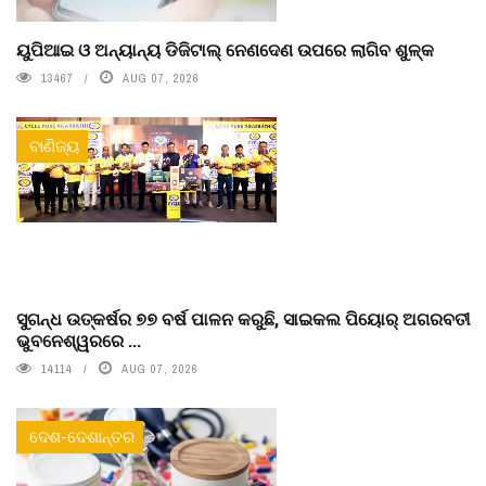
ୟୁପିଆଇ ଓ ଅନ୍ୟାନ୍ୟ ଡିଜିଟାଲ୍ ନେଣଦେଣ ଉପରେ ଲାଗିବ ଶୁଳ୍କ
13467
AUG 07, 2026
ବାଣିଜ୍ୟ
ସୁଗନ୍ଧ ଉତ୍କର୍ଷର ୭୭ ବର୍ଷ ପାଳନ କରୁଛି, ସାଇକଲ ପିୟୋର୍‌ ଅଗରବତୀ
ଭୁବନେଶ୍ୱରରେ ...
14114
AUG 07, 2026
ଦେଶ-ଦେଶାନ୍ତର