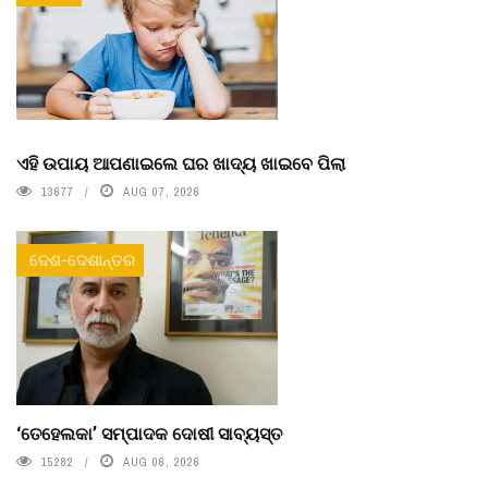
ଏହି ଉପାୟ ଆପଣାଇଲେ ଘର ଖାଦ୍ୟ ଖାଇବେ ପିଲା
13677
AUG 07, 2026
ଦେଶ-ଦେଶାନ୍ତର
‘ତେହେଲକା’ ସମ୍ପାଦକ ଦୋଷୀ ସାବ୍ୟସ୍ତ
15282
AUG 06, 2026