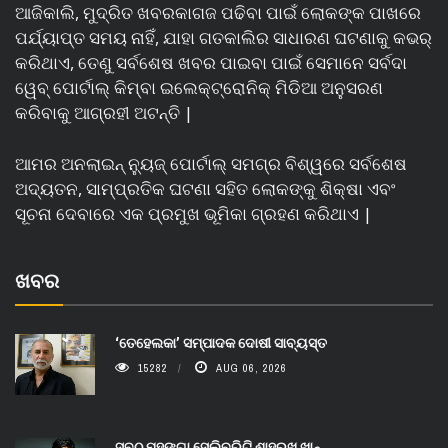
ଆଜିକାଲି, ମୁଦ୍ରିତ ଖବରକାଗଜ ପଢିବା ପାଇଁ ଲୋକଙ୍କ ପାଖରେ
ପର୍ଯ୍ୟାପ୍ତ ସମୟ ନାହିଁ, ଯାହା ଗତକାଲିର ସାଧାରଣ ଘଟଣାକୁ କଭର୍
କରିଥାଏ, ତେଣୁ ସର୍ବଶେଷ ଖବର ପାଇବା ପାଇଁ ସେମାନେ ସର୍ବଦା
ୱେବ୍ ପୋର୍ଟାଲ୍ କିମ୍ବା ଇଲେକ୍ଟ୍ରୋନିକ୍ ମିଡିଆ ଅନୁସରଣ
କରିବାକୁ ଆଗ୍ରହୀ ଅଟନ୍ତି |
ଆମର ଅନଲାଇନ୍ ନ୍ୟୁଜ୍ ପୋର୍ଟାଲ୍ ସମଗ୍ର ବିଶ୍ୱରେ ସର୍ବଶେଷ
ଅଦ୍ୟତନ, ସାମ୍ପ୍ରତିକ ଘଟଣା ସହିତ ଲୋକଙ୍କୁ ଶିକ୍ଷା ଏବଂ
ସୂଚନା ଦେବାରେ ଏକ ପ୍ରମୁଖ ଭୂମିକା ଗ୍ରହଣ କରିଥାଏ |
ଖବର
‘ତେହେଲକା’ ସମ୍ପାଦକ ଦୋଷୀ ସାବ୍ୟସ୍ତ
15282
AUG 06, 2026
ସବୁଠୁ ମହଙ୍ଗା ସେଲିବ୍ରିଟି ଶାହରୁଖ ଖାନ୍