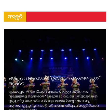
ସଂସ୍କୃତି
ରବୀନ୍ଦ୍ର ମଣ୍ଡପଠାରେ "ନୃତ୍ୟାଞ୍ଜଳୟ ଉତ୍ସବ-୨୦୨୨"
ଅନୁଷ୍ଠିତ
ଭୁବନେଶ୍ୱର, ୧୫/୦୫ (ନି.ପ୍ର.): ସ୍ଥାନୀୟ ରବୀନ୍ଦ୍ର ମଣ୍ଡପଠାରେ
"ନୃତ୍ୟାଞ୍ଜଳୟ ଉତ୍ସବ-୨୦୨୨" ଅନୁଷ୍ଠିତ ହୋଇଯାଇଛି । କାର୍ଯ୍ୟକ୍ରମରେ
ମୁଖ୍ୟ ଅତିଥି ଭାବେ ଧର୍ମଶାଳା ବିଧାୟକ ସ୍ଵାଧୀନ ହିମାଂଶୁ ଶେଖର ସାହୁ,
ପଦ୍ମଶ୍ରୀ ଗୁରୁ କୁମକୁମ ମହାନ୍ତି, ଓଡ଼ିଆ ଭାଷା, ସାହିତ୍ୟ ଓ ସଂସ୍କୃତି ବିଭାଗର