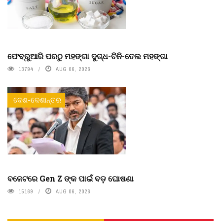
ଫେବ୍ରୁଆରି ପରଠୁ ମହଙ୍ଗା ଦୁଗ୍ଧ-ଚିନି-ତେଲ ମହଙ୍ଗା
13794
AUG 06, 2026
ଦେଶ-ଦେଶାନ୍ତର
ବଜେଟରେ Gen Z ଙ୍କ ପାଇଁ ବଡ଼ ଘୋଷଣା
15169
AUG 06, 2026