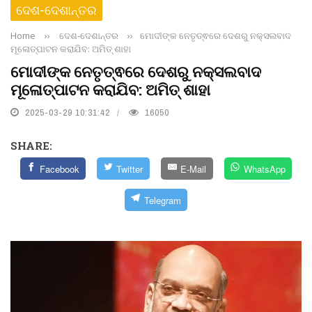
ଦେଶ-ଦେଶାନ୍ତର
Home
››
ଦେଶ-ଦେଶାନ୍ତର
››
ମୋଦୀଙ୍କ ନେତୃତ୍ଵରେ ଦେଶରୁ ନକ୍ସଲବାଦ
ମୂଳୋତ୍ପାଟନ କରାଯିବ: ଅମିତ୍ ଶାହା
ମୋଦୀଙ୍କ ନେତୃତ୍ଵରେ ଦେଶରୁ ନକ୍ସଲବାଦ
ମୂଳୋତ୍ପାଟନ କରାଯିବ: ଅମିତ୍ ଶାହା
2025-03-29 10:31:42
16050
SHARE:
Facebook
Twitter
E-Mail
WhatsApp
Telegram