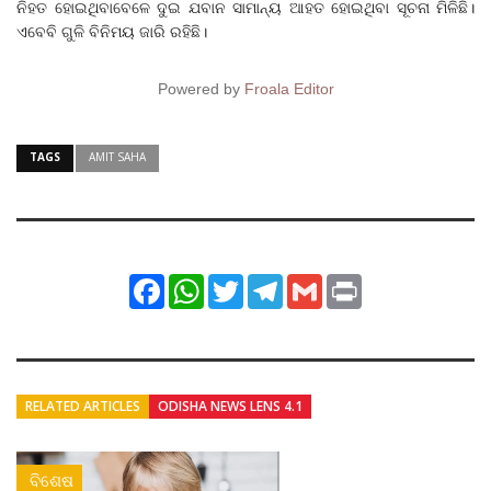
ନିହତ ହୋଇଥିବାବେଳେ ଦୁଇ ଯବାନ ସାମାନ୍ୟ ଆହତ ହୋଇଥିବା ସୂଚନା ମିଳିଛି।
ଏବେବି ଗୁଳି ବିନିମୟ ଜାରି ରହିଛି।
Powered by
Froala Editor
TAGS
AMIT SAHA
Facebook
WhatsApp
Twitter
Telegram
Gmail
Print
RELATED ARTICLES
ODISHA NEWS LENS 4.1
ବିଶେଷ