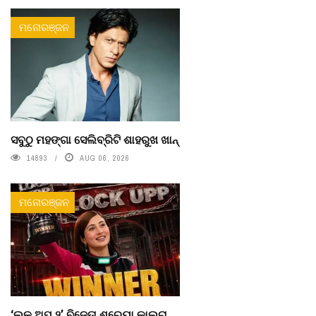
ମନୋରଞ୍ଜନ
ସବୁଠୁ ମହଙ୍ଗା ସେଲିବ୍ରିଟି ଶାହରୁଖ ଖାନ୍
14893
AUG 06, 2026
ମନୋରଞ୍ଜନ
‘ଲକ୍ ଅପ୍ ୨’ ବିଜେତା ଶ୍ରେୟା କାଲରା