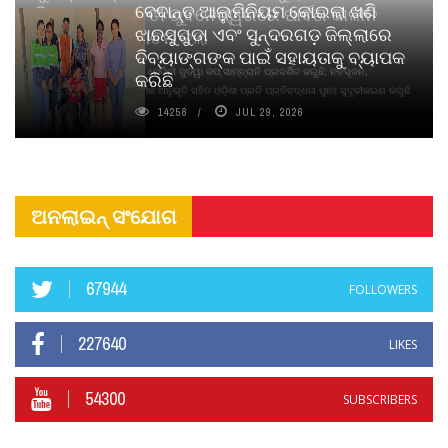
ବେଦାନ୍ତ ଆଲୁମିନିୟମ କୋଇଲା ଖଣି
ପିୟୋର୍‌ ଅଗରବତୀ ଭୁବନେଶ୍ୱରରେ ପାର୍ବଣ କାଳୀନ
ଝାରସୁଗୁଡା ଏବଂ ସୁନ୍ଦରଗଡ଼ ଜିଲ୍ଲାରେ
ନବସୃଜନ ଉନ୍ମୋଚନ କଲା
ଦିବ୍ୟାଙ୍ଗଙ୍କ ପାଇଁ ସହାୟତାକୁ ବ୍ୟାପକ
ବାଉଁଶ ବିହୀନ କଠିନ ଧୂପ ଏବଂ ମେଦିନୀ ଜୁଡୱା କପ୍‌ ସାମ୍ବ୍ରାନି ପ୍ରଦର୍ଶିତ କରୁଛି; ନବସୃଜନ,
କରିଛି
ଦୀର୍ଘସ୍ଥାୟିତା ଏବଂ ଆଧ୍ୟାତ୍ମିକ ଅନୁଭୂତି ସହିତ ଓଡ଼ିଶା ପ୍ରତି ପ୍ରତିବଦ୍ଧତା ପୁନଃ ସୁଦୃଢୀକରଣ କରୁଛି
14258
JUL 29, 2026
ଅନଲାଇନ୍ ସଂଯୋଗ
67944
FOLLOWERS
227640
LIKES
54300
SUBSCRIBERS