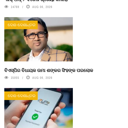
14769
AUG 06, 2026
ଦେଶ-ଦେଶାନ୍ତର
ବିଏସ୍‌ପିର ବିଧାୟକ ଉମା ଶଙ୍କର ସିଂହଙ୍କ ପରଲୋକ
15055
AUG 06, 2026
ଦେଶ-ଦେଶାନ୍ତର