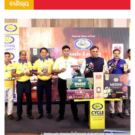
ବାଣିଜ୍ୟ
ବେଦାନ୍ତ ଆଲୁମିନିୟମ କୋଇଲା ଖଣି