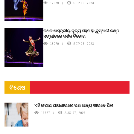
17679
SEP 09, 2023
କଥକ ଶାସ୍ତ୍ରୀୟ ନୃତ୍ୟ ସହିତ ହିନ୍ଦୁସ୍ଥାନୀ କଣ୍ଠ
ସଙ୍ଗୀତରେ ଦର୍ଶକ ବିଭୋର
18079
SEP 06, 2023
ବିଶେଷ
ଏହି ଉପାୟ ଆପଣାଇଲେ ଘର ଖାଦ୍ୟ ଖାଇବେ ପିଲା
13677
AUG 07, 2026