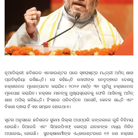
ନୂଆଦିଲ୍ଲୀ: ଛତିଶଗଡ ଏନକାଉଣ୍ଟର ପରେ ସ୍ଵରାଷ୍ଟ୍ର ମନ୍ତ୍ରୀ ଅମିତ୍ ଶାହା
ପ୍ରତିକ୍ରିୟା ରଖିଛନ୍ତି। ସେ କହିଛନ୍ତି ମୋଦୀଙ୍କ ନେତୃତ୍ଵରେ ଦେଶରୁ
ନକ୍ସଲବାଦ ମୂଳୋତ୍ପାଟନ କରାଯିବ। ୨୦୨୬ ମାର୍ଚ୍ଚ ୩୧ ପୂର୍ବରୁ ନକ୍ସଲବାଦ
ମୂଳପୋଛ କରାଯିବ। ନକ୍ସଲ ମାନଙ୍କୁ ମୁଖ୍ୟସ୍ରୋତକୁ ଫେରି ଆସିବାକୁ ଅମିତ୍
ଶାହା ଅପିଲ୍‌ କରିଛନ୍ତି। ହିଂସାରେ ପରିବର୍ତ୍ତନ ଆସେନି, କେବଳ ଶାନ୍ତି ଏବଂ
ବିକାଶ ଦ୍ଵାରା ହିଁ ଏହା ସମ୍ଭବ ହୋଇଥାଏ।
ସୂଚନା ଅନୁସାରେ ଛତିଶଗଡ ସୁକମା ଜିଲ୍ଲା ଅପମ୍ପଲି ଜଙ୍ଗଲରେ ଗୁଳି ବିନିମୟ
ହୋଇଛି। ଡିଆରଜି ଏବଂ ସିଆରପିଏଫ୍ କୋବ୍ରା ଯବାନଙ୍କ ମଧ୍ୟ ମିଳିତ
ଅପରେସନ୍ ହୋଇଛି। ସୁରକ୍ଷାକର୍ମୀଙ୍କ ଏନ୍‌କାଉଣ୍ଟରରେ ୧୬ ଜଣ ନକ୍ସଲ