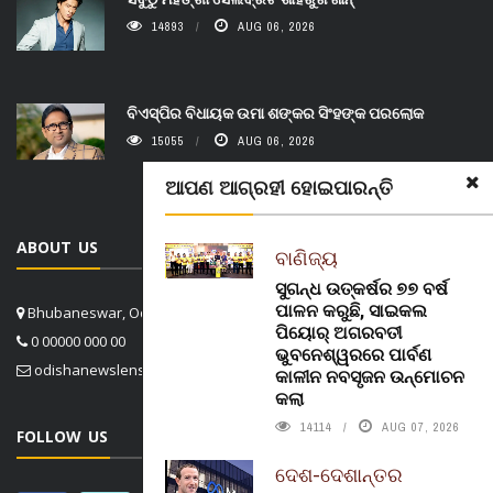
14893
AUG 06, 2026
ବିଏସ୍‌ପିର ବିଧାୟକ ଉମା ଶଙ୍କର ସିଂହଙ୍କ ପରଲୋକ
15055
AUG 06, 2026
ଆପଣ ଆଗ୍ରହୀ ହୋଇପାରନ୍ତି
ABOUT US
ବାଣିଜ୍ୟ
ସୁଗନ୍ଧ ଉତ୍କର୍ଷର ୭୭ ବର୍ଷ
ପାଳନ କରୁଛି, ସାଇକଲ
Bhubaneswar, Odisha, India
ପିୟୋର୍‌ ଅଗରବତୀ
0 00000 000 00
ଭୁବନେଶ୍ୱରରେ ପାର୍ବଣ
odishanewslens@gmail.com
କାଳୀନ ନବସୃଜନ ଉନ୍ମୋଚନ
କଲା
14114
AUG 07, 2026
FOLLOW US
ଦେଶ-ଦେଶାନ୍ତର