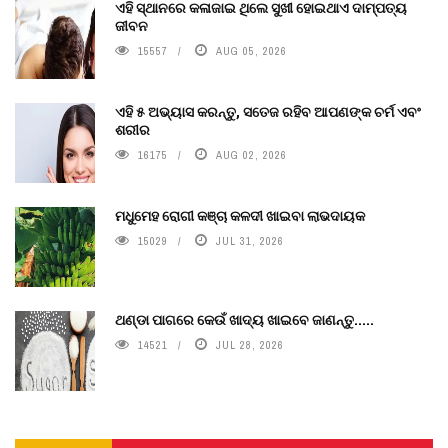
ଏହି ସ୍ଥାନରେ କଳାଜାଇ ଥିଲେ ସୁଖୀ ହୋଇଥାଏ ଦାମ୍ପତ୍ୟ
ଜୀବନ
15557
AUG 05, 2026
ଏହି ୫ ଅଭ୍ୟାସ କରନ୍ତୁ, ସତେଜ ରହିବ ଆପଣଙ୍କ ଚର୍ମ ଏବଂ
ଶରୀର
16175
AUG 02, 2026
ମଧୁମେହ ରୋଗୀ କଞ୍ଚା କଳଦୀ ଖାଇବା ଲାଭଦାୟକ
15029
JUL 31, 2026
ଥଣ୍ଡା ପାଗରେ କେଉଁ ଖାଦ୍ୟ ଖାଇବେ ଜାଣନ୍ତୁ.....
14521
JUL 28, 2026