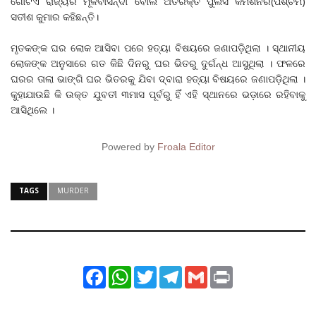
ଗୋଟିଏ ରାଜ୍ୟର ମୂଳବାସିନ୍ଦା ବୋଲି ଅତିରିକ୍ତ ପୁଲିସ କମିଶନର(ପଶ୍ଚିମ)
ସତୀଶ କୁମାର କହିଛନ୍ତି।
ମୃତକଙ୍କ ଘର ଲୋକ ଆସିବା ପରେ ହତ୍ୟା ବିଷୟରେ ଜଣାପଡ଼ିଥିଲା । ସ୍ଥାନୀୟ
ଲୋକଙ୍କ ଅନୁସାରେ ଗତ କିଛି ଦିନରୁ ଘର ଭିତରୁ ଦୁର୍ଗନ୍ଧ ଆସୁଥିଲା । ଫଳରେ
ଘରର ତାଲା ଭାଙ୍ଗି ଘର ଭିତରକୁ ଯିବା ଦ୍ବାରା ହତ୍ୟା ବିଷୟରେ ଜଣାପଡ଼ିଥିଲା ।
କୁହାଯାଉଛି କି ଉକ୍ତ ଯୁବତୀ ୩ମାସ ପୂର୍ବରୁ ହିଁ ଏହି ସ୍ଥାନରେ ଭଡ଼ାରେ ରହିବାକୁ
ଆସିଥିଲେ ।
Powered by
Froala Editor
TAGS
MURDER
Facebook
WhatsApp
Twitter
Telegram
Gmail
Print