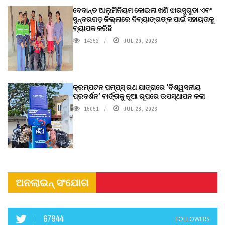
ବେଦାନ୍ତ ଆଲୁମିନିୟମ କୋଇଲା ଖଣି ଝାରସୁଗୁଡା ଏବଂ
ସୁନ୍ଦରଗଡ଼ ଜିଲ୍ଲାରେ ଦିବ୍ୟାଙ୍ଗଙ୍କ ପାଇଁ ସହାୟତାକୁ
ବ୍ୟାପକ କରିଛି
14252
JUL 29, 2026
କ୍ରମ୍ପଟନ ପମ୍ପ୍‌ସ୍‌ ରଥ ଯାତ୍ରାରେ ‘ବିଶ୍ୱସନୀୟ
ପ୍ରଦର୍ଶନ’ ବାର୍ତ୍ତାକୁ ନୂଆ ରୂପରେ ଉପସ୍ଥାପନ କଲା
15051
JUL 28, 2026
ଅନଲାଇନ୍ ସଂଯୋଗ
67944
FOLLOWERS