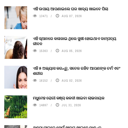
ଏହି ଉପାୟ ଆପଣାଇଲେ ଘର ଖାଦ୍ୟ ଖାଇବେ ପିଲା
13471
AUG 07, 2026
ଏହି ସ୍ଥାନରେ କଳାଜାଇ ଥିଲେ ସୁଖୀ ହୋଇଥାଏ ଦାମ୍ପତ୍ୟ
ଜୀବନ
15363
AUG 05, 2026
ଏହି ୫ ଅଭ୍ୟାସ କରନ୍ତୁ, ସତେଜ ରହିବ ଆପଣଙ୍କ ଚର୍ମ ଏବଂ
ଶରୀର
16152
AUG 02, 2026
ମଧୁମେହ ରୋଗୀ କଞ୍ଚା କଳଦୀ ଖାଇବା ଲାଭଦାୟକ
14997
JUL 31, 2026
ଥଣ୍ଡା ପାଗରେ କେଉଁ ଖାଦ୍ୟ ଖାଇବେ ଜାଣନ୍ତୁ.....