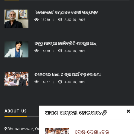
‘ତେହେଲକା’ ସମ୍ପାଦକ ଦୋଷୀ ସାବ୍ୟସ୍ତ
15089
AUG 06, 2026
ସବୁଠୁ ମହଙ୍ଗା ସେଲିବ୍ରିଟି ଶାହରୁଖ ଖାନ୍
14689
AUG 06, 2026
ବଜେଟରେ Gen Z ଙ୍କ ପାଇଁ ବଡ଼ ଘୋଷଣା
14977
AUG 06, 2026
ABOUT US
ଆପଣ ଆଗ୍ରହୀ ହୋଇପାରନ୍ତି
Bhubaneswar, Odisha, India
ଦେଶ-ଦେଶାନ୍ତର