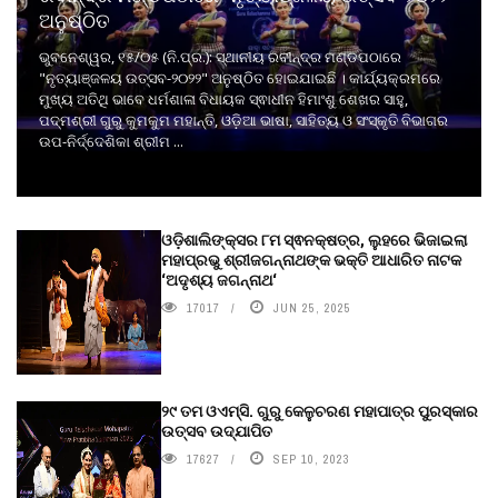
ଅନୁଷ୍ଠିତ
ଭୁବନେଶ୍ୱର, ୧୫/୦୫ (ନି.ପ୍ର.): ସ୍ଥାନୀୟ ରବୀନ୍ଦ୍ର ମଣ୍ଡପଠାରେ
"ନୃତ୍ୟାଞ୍ଜଳୟ ଉତ୍ସବ-୨୦୨୨" ଅନୁଷ୍ଠିତ ହୋଇଯାଇଛି । କାର୍ଯ୍ୟକ୍ରମରେ
ମୁଖ୍ୟ ଅତିଥି ଭାବେ ଧର୍ମଶାଳା ବିଧାୟକ ସ୍ଵାଧୀନ ହିମାଂଶୁ ଶେଖର ସାହୁ,
ପଦ୍ମଶ୍ରୀ ଗୁରୁ କୁମକୁମ ମହାନ୍ତି, ଓଡ଼ିଆ ଭାଷା, ସାହିତ୍ୟ ଓ ସଂସ୍କୃତି ବିଭାଗର
ଉପ-ନିର୍ଦ୍ଦେଶିକା ଶ୍ରୀମ ...
ଓଡ଼ିଶାଲିଙ୍କ୍ସର ୮ମ ସ୍ଵନକ୍ଷତ୍ର, ଲୁହରେ ଭିଜାଇଲା
ମହାପ୍ରଭୁ ଶ୍ରୀଜଗନ୍ନାଥଙ୍କ ଭକ୍ତି ଆଧାରିତ ନାଟକ
‘ଅଦୃଶ୍ୟ ଜଗନ୍ନାଥ‘
17017
JUN 25, 2025
୨୯ ତମ ଓଏମ୍‌ସି. ଗୁରୁ କେଳୁଚରଣ ମହାପାତ୍ର ପୁରସ୍କାର
ଉତ୍ସବ ଉଦ୍‍ଯାପିତ
17627
SEP 10, 2023