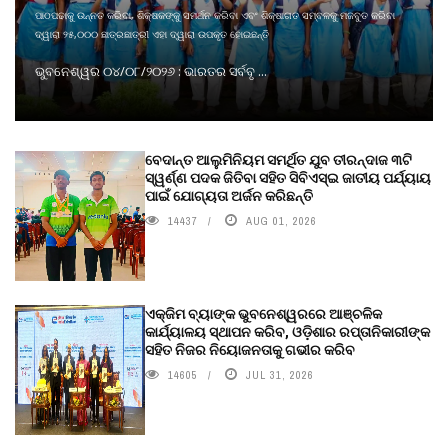
ପାଠପଢାକୁ ଉନ୍ନତ କରିବା, ଶିକ୍ଷକଙ୍କୁ ସମର୍ଥନ କରିବା ଏବଂ ଶିକ୍ଷାଗତ ସମ୍ବଳକୁ ମଜବୁତ କରିବା
ଦ୍ୱାରା ୨୫,୦୦୦ ଛାତ୍ରଛାତ୍ରୀ ଏହା ଦ୍ୱାରା ଉପକୃତ ହୋଇଛନ୍ତି
ଭୁବନେଶ୍ୱର ୦୪/୦୮/୨୦୨୬ : ଭାରତର ସର୍ବବୃ ...
ବେଦାନ୍ତ ଆଲୁମିନିୟମ ସମର୍ଥିତ ଯୁବ ତୀରନ୍ଦାଜ ୩ଟି
ସ୍ୱର୍ଣ୍ଣ ପଦକ ଜିତିବା ସହିତ ସିବିଏସ୍ଇ ଜାତୀୟ ପର୍ଯ୍ୟାୟ
ପାଇଁ ଯୋଗ୍ୟତା ଅର୍ଜନ କରିଛନ୍ତି
14437
AUG 01, 2026
ଏକ୍ଜିମ ବ୍ୟାଙ୍କ ଭୁବନେଶ୍ୱରରେ ଆଞ୍ଚଳିକ
କାର୍ଯ୍ୟାଳୟ ସ୍ଥାପନ କରିବ, ଓଡ଼ିଶାର ରପ୍ତାନିକାରୀଙ୍କ
ସହିତ ନିଜର ନିୟୋଜନତାକୁ ଗଭୀର କରିବ
14605
JUL 31, 2026