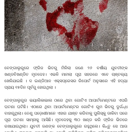
ବେଙ୍ଗାଲୁରୁରେ ଫ୍ରିଜ ଭିତରୁ ମିଳିଲା ଜଣେ ୨୬ ବର୍ଷୀୟ ଯୁବତୀଙ୍କ
ଖଣ୍ଡବିଖଣ୍ଡିତ ମୃତଦେହ। ଏଭଳି ମାମଲା ପୂରା ସହରରେ ଏବେ ଚାଞ୍ଚଲ୍ୟ
ଖେଳିଯାଇଛି । ଦ ଇଣ୍ଡିଆନ ଏକ୍ସପ୍ରେସର ରିପୋର୍ଟ ଅନୁସାରେ ଏହି ହତ୍ୟା
ପ୍ରାୟ ୧୫ଦିନ ପୂର୍ବରୁ ହୋଇଥିଲା ।
ବେଙ୍ଗାଲୁରୁର ଭୟାଲିକାଭାଲ ଠାରେ ଥିବା ଗୋଟିଏ ଆପାର୍ଟମେଣ୍ଟରେ ଏପରି
ଘଟଣା ଘଟିଛି। ଏଠାରେ ଥିବା ଆପାର୍ଟମେଣ୍ଟର ଗୋଟିଏ ରୁମ ଭିତରୁ ଦୁର୍ଗନ୍ଧ
ବାହାରୁଥିଲା। ତେଣୁ ପଡ଼ୋଶୀମାନେ ଏହାର ଯାଞ୍ଚ କରିବାକୁ ପୁଲିସ୍‌କୁ ଡାକିବା ପରେ
ପୂରା ଘଟଣା ସାମ୍ନାକୁ ଆସିଛି। ମୃତଦେହକୁ ୩୦ ଖଣ୍ଡ କରି ଫ୍ରିଜ ଭିତରେ
ରଖାଯାଇଥିଲା। ଯୁବତୀ ଜଣଙ୍କ ବେଙ୍ଗାଲୁରୁରେ ରହୁଥିଲେ। କିନ୍ତୁ ସେ ଆଉ