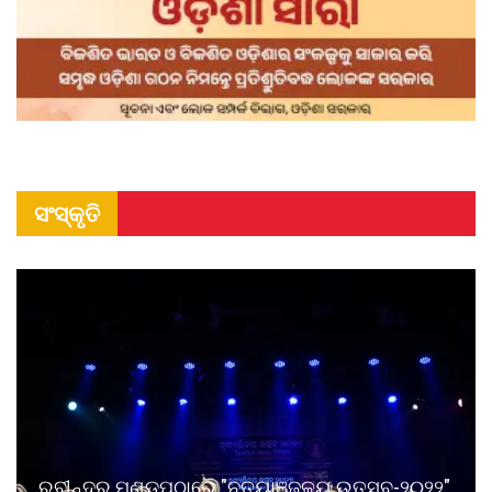
ସଂସ୍କୃତି
ରବୀନ୍ଦ୍ର ମଣ୍ଡପଠାରେ "ନୃତ୍ୟାଞ୍ଜଳୟ ଉତ୍ସବ-୨୦୨୨"