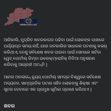
ଆଜିକାଲି, ମୁଦ୍ରିତ ଖବରକାଗଜ ପଢିବା ପାଇଁ ଲୋକଙ୍କ ପାଖରେ
ପର୍ଯ୍ୟାପ୍ତ ସମୟ ନାହିଁ, ଯାହା ଗତକାଲିର ସାଧାରଣ ଘଟଣାକୁ କଭର୍
କରିଥାଏ, ତେଣୁ ସର୍ବଶେଷ ଖବର ପାଇବା ପାଇଁ ସେମାନେ ସର୍ବଦା
ୱେବ୍ ପୋର୍ଟାଲ୍ କିମ୍ବା ଇଲେକ୍ଟ୍ରୋନିକ୍ ମିଡିଆ ଅନୁସରଣ
କରିବାକୁ ଆଗ୍ରହୀ ଅଟନ୍ତି |
ଆମର ଅନଲାଇନ୍ ନ୍ୟୁଜ୍ ପୋର୍ଟାଲ୍ ସମଗ୍ର ବିଶ୍ୱରେ ସର୍ବଶେଷ
ଅଦ୍ୟତନ, ସାମ୍ପ୍ରତିକ ଘଟଣା ସହିତ ଲୋକଙ୍କୁ ଶିକ୍ଷା ଏବଂ
ସୂଚନା ଦେବାରେ ଏକ ପ୍ରମୁଖ ଭୂମିକା ଗ୍ରହଣ କରିଥାଏ |
ଖବର