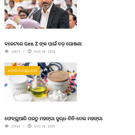
ବଜେଟରେ Gen Z ଙ୍କ ପାଇଁ ବଡ଼ ଘୋଷଣା
14977
AUG 06, 2026
ଦେଶ-ଦେଶାନ୍ତର
ଫେବ୍ରୁଆରି ପରଠୁ ମହଙ୍ଗା ଦୁଗ୍ଧ-ଚିନି-ତେଲ ମହଙ୍ଗା
13593
AUG 06, 2026