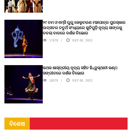
୨୯ ତମ ଓଏମ୍‌ସି ଗୁରୁ କେଳୁଚରଣ ମହାପାତ୍ର ପୁରସ୍କାର
ଉତ୍ସବର ଚତୁର୍ଥ ସଂଧ୍ୟାରେ କୁଚିପୁଡ଼ି ନୃତ୍ୟ ସାଙ୍ଗକୁ
ତବଲା ବାଦରେ ଦର୍ଶକ ବିଭୋର
17678
SEP 09, 2023
କଥକ ଶାସ୍ତ୍ରୀୟ ନୃତ୍ୟ ସହିତ ହିନ୍ଦୁସ୍ଥାନୀ କଣ୍ଠ
ସଙ୍ଗୀତରେ ଦର୍ଶକ ବିଭୋର
18079
SEP 06, 2023
ବିଶେଷ