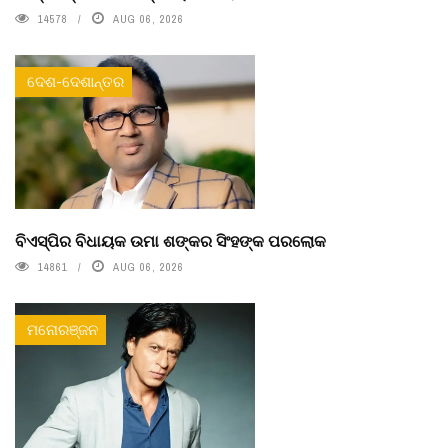
14578
AUG 06, 2026
ଦେଶ-ଦେଶାନ୍ତର
ବିଏସ୍‌ପିର ବିଧାୟକ ଉମା ଶଙ୍କର ସିଂହଙ୍କ ପରଲୋକ
14861
AUG 06, 2026
ମନୋରଞ୍ଜନ