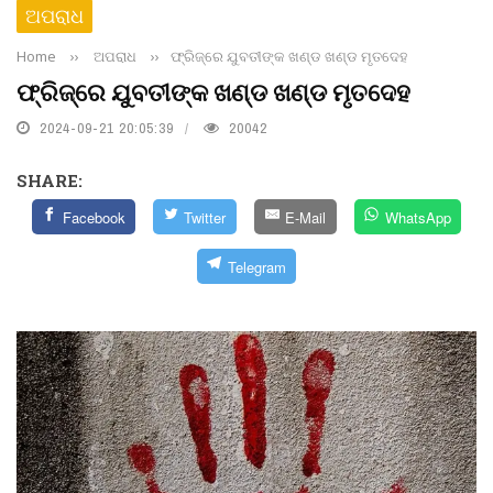
ଅପରାଧ
Home
››
ଅପରାଧ
››
ଫ୍ରିଜ୍‌ରେ ଯୁବତୀଙ୍କ ଖଣ୍ଡ ଖଣ୍ଡ ମୃତଦେହ
ଫ୍ରିଜ୍‌ରେ ଯୁବତୀଙ୍କ ଖଣ୍ଡ ଖଣ୍ଡ ମୃତଦେହ
2024-09-21 20:05:39
20042
SHARE:
Facebook
Twitter
E-Mail
WhatsApp
Telegram