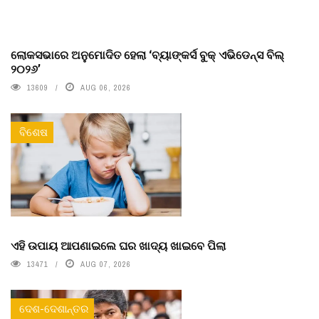
ଲୋକସଭାରେ ଅନୁମୋଦିତ ହେଲା ‘ବ୍ୟାଙ୍କର୍ସ ବୁକ୍ ଏଭିଡେନ୍ସ ବିଲ୍
୨୦୨୬’
13609
AUG 06, 2026
ବିଶେଷ
ଏହି ଉପାୟ ଆପଣାଇଲେ ଘର ଖାଦ୍ୟ ଖାଇବେ ପିଲା
13471
AUG 07, 2026
ଦେଶ-ଦେଶାନ୍ତର