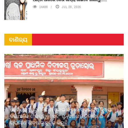
14496
JUL 28, 2026
ବାଣିଜ୍ୟ
ବେଦାନ୍ତ ଆଲୁମିନିୟମ କୋଇଲା ଖଣି ପ୍ରକଳ୍ପ ବିଦ୍ୟା
ଜରିଆରେ ଝାରସୁଗୁଡ଼ା ଏବଂ ସୁନ୍ଦରଗଡ଼ ଜିଲ୍ଲାରେ
ଗ୍ରାମୀଣ ଶିକ୍ଷାକୁ ସୁଦୃଢ଼ କରୁଛି