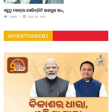
ସବୁଠୁ ମହଙ୍ଗା ସେଲିବ୍ରିଟି ଶାହରୁଖ ଖାନ୍
14689
AUG 06, 2026
ADVERTISEMENT