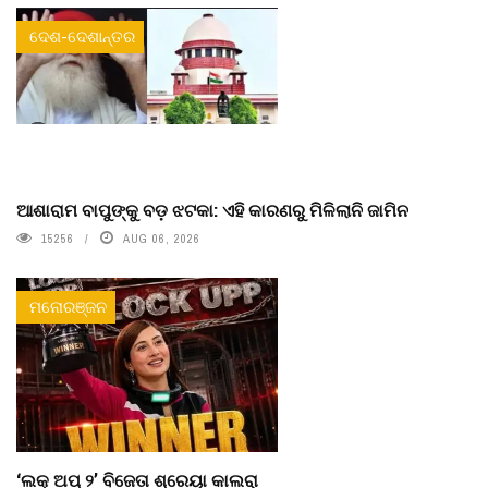
ଦେଶ-ଦେଶାନ୍ତର
ଆଶାରାମ ବାପୁଙ୍କୁ ବଡ଼ ଝଟକା: ଏହି କାରଣରୁ ମିଳିଲାନି ଜାମିନ
15256
AUG 06, 2026
ମନୋରଞ୍ଜନ
‘ଲକ୍ ଅପ୍ ୨’ ବିଜେତା ଶ୍ରେୟା କାଲରା