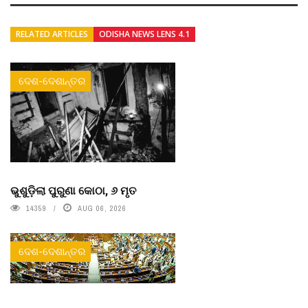
RELATED ARTICLES
ODISHA NEWS LENS 4.1
ଦେଶ-ଦେଶାନ୍ତର
ଭୁଶୁଡ଼ିଲା ପୁରୁଣା କୋଠା, ୬ ମୃତ
14359
AUG 06, 2026
ଦେଶ-ଦେଶାନ୍ତର