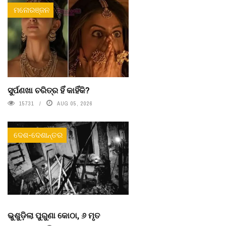
ମନୋରଞ୍ଜନ
ସୁର୍ପଣଖା ଚରିତ୍ର ହିଁ କାହିଁକି?
15731
AUG 05, 2026
ଦେଶ-ଦେଶାନ୍ତର
ଭୁଶୁଡ଼ିଲା ପୁରୁଣା କୋଠା, ୬ ମୃତ