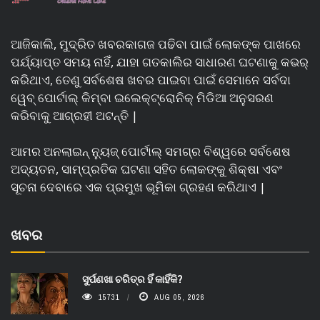
ଆଜିକାଲି, ମୁଦ୍ରିତ ଖବରକାଗଜ ପଢିବା ପାଇଁ ଲୋକଙ୍କ ପାଖରେ
ପର୍ଯ୍ୟାପ୍ତ ସମୟ ନାହିଁ, ଯାହା ଗତକାଲିର ସାଧାରଣ ଘଟଣାକୁ କଭର୍
କରିଥାଏ, ତେଣୁ ସର୍ବଶେଷ ଖବର ପାଇବା ପାଇଁ ସେମାନେ ସର୍ବଦା
ୱେବ୍ ପୋର୍ଟାଲ୍ କିମ୍ବା ଇଲେକ୍ଟ୍ରୋନିକ୍ ମିଡିଆ ଅନୁସରଣ
କରିବାକୁ ଆଗ୍ରହୀ ଅଟନ୍ତି |
ଆମର ଅନଲାଇନ୍ ନ୍ୟୁଜ୍ ପୋର୍ଟାଲ୍ ସମଗ୍ର ବିଶ୍ୱରେ ସର୍ବଶେଷ
ଅଦ୍ୟତନ, ସାମ୍ପ୍ରତିକ ଘଟଣା ସହିତ ଲୋକଙ୍କୁ ଶିକ୍ଷା ଏବଂ
ସୂଚନା ଦେବାରେ ଏକ ପ୍ରମୁଖ ଭୂମିକା ଗ୍ରହଣ କରିଥାଏ |
ଖବର
ସୁର୍ପଣଖା ଚରିତ୍ର ହିଁ କାହିଁକି?
15731
AUG 05, 2026