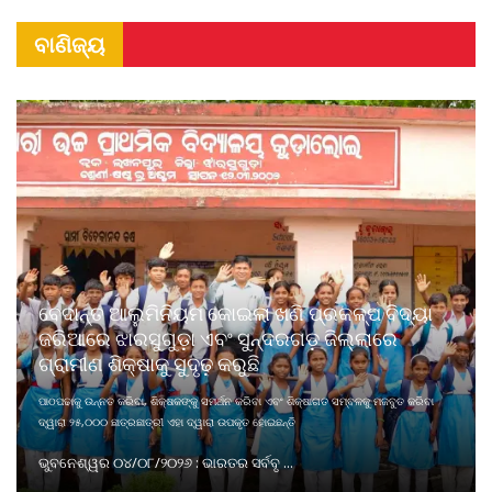
ବାଣିଜ୍ୟ
ବେଦାନ୍ତ ଆଲୁମିନିୟମ କୋଇଲା ଖଣି ପ୍ରକଳ୍ପ ବିଦ୍ୟା
ଜରିଆରେ ଝାରସୁଗୁଡ଼ା ଏବଂ ସୁନ୍ଦରଗଡ଼ ଜିଲ୍ଲାରେ
ଗ୍ରାମୀଣ ଶିକ୍ଷାକୁ ସୁଦୃଢ଼ କରୁଛି
ପାଠପଢାକୁ ଉନ୍ନତ କରିବା, ଶିକ୍ଷକଙ୍କୁ ସମର୍ଥନ କରିବା ଏବଂ ଶିକ୍ଷାଗତ ସମ୍ବଳକୁ ମଜବୁତ କରିବା
ଦ୍ୱାରା ୨୫,୦୦୦ ଛାତ୍ରଛାତ୍ରୀ ଏହା ଦ୍ୱାରା ଉପକୃତ ହୋଇଛନ୍ତି
ଭୁବନେଶ୍ୱର ୦୪/୦୮/୨୦୨୬ : ଭାରତର ସର୍ବବୃ ...