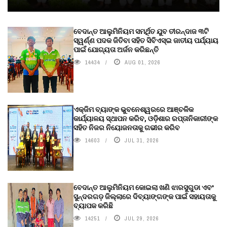
ବେଦାନ୍ତ ଆଲୁମିନିୟମ ସମର୍ଥିତ ଯୁବ ତୀରନ୍ଦାଜ ୩ଟି
ସ୍ୱର୍ଣ୍ଣ ପଦକ ଜିତିବା ସହିତ ସିବିଏସ୍ଇ ଜାତୀୟ ପର୍ଯ୍ୟାୟ
ପାଇଁ ଯୋଗ୍ୟତା ଅର୍ଜନ କରିଛନ୍ତି
14434
AUG 01, 2026
ଏକ୍ଜିମ ବ୍ୟାଙ୍କ ଭୁବନେଶ୍ୱରରେ ଆଞ୍ଚଳିକ
କାର୍ଯ୍ୟାଳୟ ସ୍ଥାପନ କରିବ, ଓଡ଼ିଶାର ରପ୍ତାନିକାରୀଙ୍କ
ସହିତ ନିଜର ନିୟୋଜନତାକୁ ଗଭୀର କରିବ
14603
JUL 31, 2026
ବେଦାନ୍ତ ଆଲୁମିନିୟମ କୋଇଲା ଖଣି ଝାରସୁଗୁଡା ଏବଂ
ସୁନ୍ଦରଗଡ଼ ଜିଲ୍ଲାରେ ଦିବ୍ୟାଙ୍ଗଙ୍କ ପାଇଁ ସହାୟତାକୁ
ବ୍ୟାପକ କରିଛି
14251
JUL 29, 2026