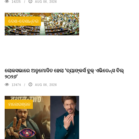
14225
AUG 06, 2026
ଦେଶ-ଦେଶାନ୍ତର
ଲୋକସଭାରେ ଅନୁମୋଦିତ ହେଲା ‘ବ୍ୟାଙ୍କର୍ସ ବୁକ୍ ଏଭିଡେନ୍ସ ବିଲ୍
୨୦୨୬’
13474
AUG 06, 2026
ମନୋରଞ୍ଜନ