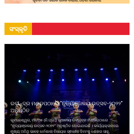
ସଂସ୍କୃତି
ରବୀନ୍ଦ୍ର ମଣ୍ଡପଠାରେ "ନୃତ୍ୟାଞ୍ଜଳୟ ଉତ୍ସବ-୨୦୨୨"
ଅନୁଷ୍ଠିତ
ଭୁବନେଶ୍ୱର, ୧୫/୦୫ (ନି.ପ୍ର.): ସ୍ଥାନୀୟ ରବୀନ୍ଦ୍ର ମଣ୍ଡପଠାରେ
"ନୃତ୍ୟାଞ୍ଜଳୟ ଉତ୍ସବ-୨୦୨୨" ଅନୁଷ୍ଠିତ ହୋଇଯାଇଛି । କାର୍ଯ୍ୟକ୍ରମରେ
ମୁଖ୍ୟ ଅତିଥି ଭାବେ ଧର୍ମଶାଳା ବିଧାୟକ ସ୍ଵାଧୀନ ହିମାଂଶୁ ଶେଖର ସାହୁ,