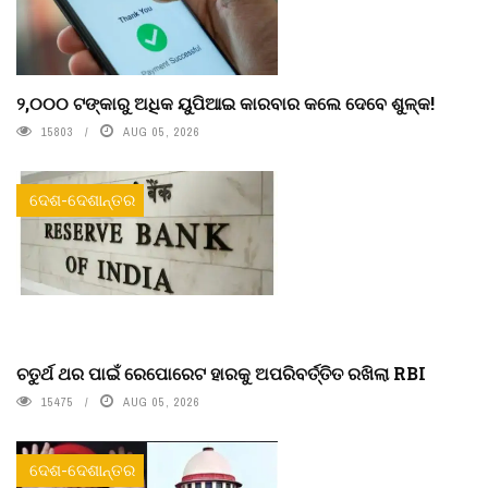
୨,୦୦୦ ଟଙ୍କାରୁ ଅଧିକ ୟୁପିଆଇ କାରବାର କଲେ ଦେବେ ଶୁଳ୍କ!
15803
AUG 05, 2026
ଦେଶ-ଦେଶାନ୍ତର
ଚତୁର୍ଥ ଥର ପାଇଁ ରେପୋରେଟ ହାରକୁ ଅପରିବର୍ତ୍ତିତ ରଖିଲା RBI
15475
AUG 05, 2026
ଦେଶ-ଦେଶାନ୍ତର