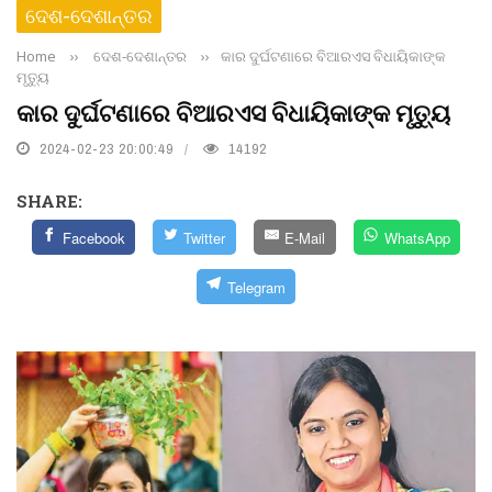
ଦେଶ-ଦେଶାନ୍ତର
Home
››
ଦେଶ-ଦେଶାନ୍ତର
››
କାର ଦୁର୍ଘଟଣାରେ ବିଆରଏସ ବିଧାୟିକାଙ୍କ
ମୃତ୍ୟୁ
କାର ଦୁର୍ଘଟଣାରେ ବିଆରଏସ ବିଧାୟିକାଙ୍କ ମୃତ୍ୟୁ
2024-02-23 20:00:49
14192
SHARE:
Facebook
Twitter
E-Mail
WhatsApp
Telegram