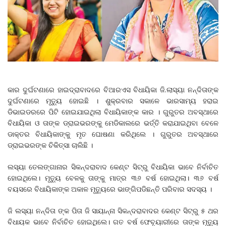
କାର ଦୁର୍ଘଟଣାରେ ହାଇଦ୍ରାବାଦରେ ବିଆରଏସ ବିଧାୟିକା ଜି.ଲାସ୍ୟା ନନ୍ଦିତାଙ୍କ
ଦୁର୍ଘଟଣାରେ ମୃତ୍ୟୁ ହୋଇଛି । ଶୁକ୍ରବାର ସକାଳେ ଭାରସାମ୍ୟ ହରାଇ
ଡିଭାଇଡରରେ ପିଟି ହୋଇଯାଇଥିଲା ବିଧାୟିକାଙ୍କ କାର । ଗୁରୁତର ଅବସ୍ଥାରେ
ବିଧାୟିକା ଓ ତାଙ୍କ ଡ୍ରାଇଭରଙ୍କୁ ମେଡିକାଲରେ ଭର୍ତ୍ତି କରାଯାଇଥିବା ବେଳେ
ଡାକ୍ତର ବିଧାୟିକାଙ୍କୁ ମୃତ ଘୋଷଣା କରିଥିଲେ । ଗୁରୁତର ଅବସ୍ଥାରେ
ଡ୍ରାଇଭରଙ୍କ ଚିକିତ୍ସା ଚାଲିଛି ।
ଲସ୍ୟା ତେଲଙ୍ଗାନାର ସିକନ୍ଦରାବାଦ କେଣ୍ଟ ସିଟ୍‌ରୁ ବିଧାୟିକା ଭାବେ ନିର୍ବାଚିତ
ହୋଇଥିଲେ। ମୃତ୍ୟୁ ବେଳକୁ ତାଙ୍କୁ ମାତ୍ର ୩୬ ବର୍ଷ ହୋଇଥିଲା। ୩୬ ବର୍ଷ
ବୟସରେ ବିଧାୟିକାଙ୍କ ଅକାଳ ମୃତ୍ୟୁରେ ଭାଙ୍ଗିପଡିଛନ୍ତି ପରିବାର ସଦସ୍ୟ ।
ଜି ଲସ୍ୟା ନନ୍ଦିତା ଙ୍କ ପିତା ଜି ସାୟାନ୍ନା ସିକନ୍ଦରାବାଦର କେଣ୍ଟ ସିଟ୍‌ରୁ ୫ ଥର
ବିଧାୟକ ଭାବେ ନିର୍ବାଚିତ ହୋଇଥିଲେ। ଗତ ବର୍ଷ ଫେବୃୟାରୀରେ ତାଙ୍କ ମୃତ୍ୟୁ