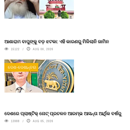
ଆଶାରାମ ବାପୁଙ୍କୁ ବଡ଼ ଝଟକା: ଏହି କାରଣରୁ ମିଳିଲାନି ଜାମିନ
15122
AUG 06, 2026
ଦେଶ-ଦେଶାନ୍ତର
ଦେଶରେ ପ୍ଲାଷ୍ଟିକ୍ ନୋଟ୍‌ ପ୍ରଚଳନ ଆରମ୍ଭ ଆସନ୍ତା ଆର୍ଥିକ ବର୍ଷରୁ
13988
AUG 05, 2026