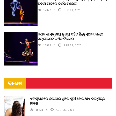
ତବଲା ବାଦରେ ଦର୍ଶକ ବିଭୋର
17677
SEP 09, 2023
କଥକ ଶାସ୍ତ୍ରୀୟ ନୃତ୍ୟ ସହିତ ହିନ୍ଦୁସ୍ଥାନୀ କଣ୍ଠ
ସଙ୍ଗୀତରେ ଦର୍ଶକ ବିଭୋର
18078
SEP 06, 2023
ବିଶେଷ
ଏହି ସ୍ଥାନରେ କଳାଜାଇ ଥିଲେ ସୁଖୀ ହୋଇଥାଏ ଦାମ୍ପତ୍ୟ
ଜୀବନ
15231
AUG 05, 2026