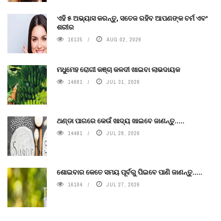
ଏହି ୫ ଅଭ୍ୟାସ କରନ୍ତୁ, ସତେଜ ରହିବ ଆପଣଙ୍କ ଚର୍ମ ଏବଂ
ଶରୀର
16135
AUG 02, 2026
ମଧୁମେହ ରୋଗୀ କଞ୍ଚା କଳଦୀ ଖାଇବା ଲାଭଦାୟକ
14981
JUL 31, 2026
ଥଣ୍ଡା ପାଗରେ କେଉଁ ଖାଦ୍ୟ ଖାଇବେ ଜାଣନ୍ତୁ.....
14481
JUL 28, 2026
ଶୋଇବାର କେତେ ସମୟ ପୂର୍ବରୁ ପିଇବେ ପାଣି ଜାଣନ୍ତୁ.....
16104
JUL 27, 2026