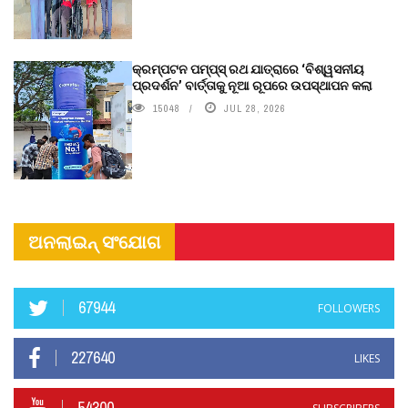
କ୍ରମ୍ପଟନ ପମ୍ପ୍‌ସ୍‌ ରଥ ଯାତ୍ରାରେ ‘ବିଶ୍ୱସନୀୟ
ପ୍ରଦର୍ଶନ’ ବାର୍ତ୍ତାକୁ ନୂଆ ରୂପରେ ଉପସ୍ଥାପନ କଲା
15048
JUL 28, 2026
ଅନଲାଇନ୍ ସଂଯୋଗ
67944
FOLLOWERS
227640
LIKES
54300