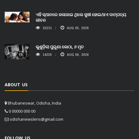
ଏହି ସ୍ଥାନରେ କଳାଜାଇ ଥିଲେ ସୁଖୀ ହୋଇଥାଏ ଦାମ୍ପତ୍ୟ
ଜୀବନ
15231
AUG 05, 2026
ଭୁଶୁଡ଼ିଲା ପୁରୁଣା କୋଠା, ୬ ମୃତ
14225
AUG 06, 2026
ABOUT US
Bhubaneswar, Odisha, India
0 00000 000 00
odishanewslens@gmail.com
FOLLOW US