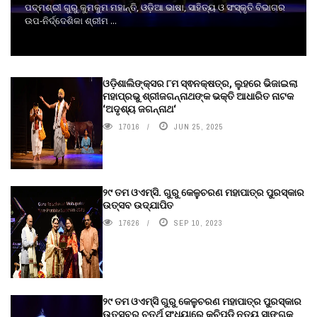
ପଦ୍ମଶ୍ରୀ ଗୁରୁ କୁମକୁମ ମହାନ୍ତି, ଓଡ଼ିଆ ଭାଷା, ସାହିତ୍ୟ ଓ ସଂସ୍କୃତି ବିଭାଗର
ଉପ-ନିର୍ଦ୍ଦେଶିକା ଶ୍ରୀମ ...
ଓଡ଼ିଶାଲିଙ୍କ୍ସର ୮ମ ସ୍ଵନକ୍ଷତ୍ର, ଲୁହରେ ଭିଜାଇଲା
ମହାପ୍ରଭୁ ଶ୍ରୀଜଗନ୍ନାଥଙ୍କ ଭକ୍ତି ଆଧାରିତ ନାଟକ
‘ଅଦୃଶ୍ୟ ଜଗନ୍ନାଥ‘
17016
JUN 25, 2025
୨୯ ତମ ଓଏମ୍‌ସି. ଗୁରୁ କେଳୁଚରଣ ମହାପାତ୍ର ପୁରସ୍କାର
ଉତ୍ସବ ଉଦ୍‍ଯାପିତ
17626
SEP 10, 2023
୨୯ ତମ ଓଏମ୍‌ସି ଗୁରୁ କେଳୁଚରଣ ମହାପାତ୍ର ପୁରସ୍କାର
ଉତ୍ସବର ଚତୁର୍ଥ ସଂଧ୍ୟାରେ କୁଚିପୁଡ଼ି ନୃତ୍ୟ ସାଙ୍ଗକୁ