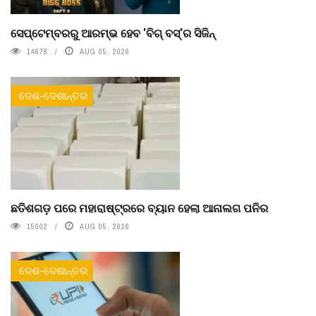
ସେପ୍ଟେମ୍ବରରୁ ଆରମ୍ଭ ହେବ 'ବିଗ୍ ବସ୍'ର ସିଜିନ୍
14678
AUG 05, 2026
ଦେଶ-ଦେଶାନ୍ତର
ଛତିଶଗଡ଼ ପରେ ମହାରାଷ୍ଟ୍ରରେ ବ୍ୟାନ ହେଲା ଆନାଲଗ ପନିର
15002
AUG 05, 2026
ଦେଶ-ଦେଶାନ୍ତର