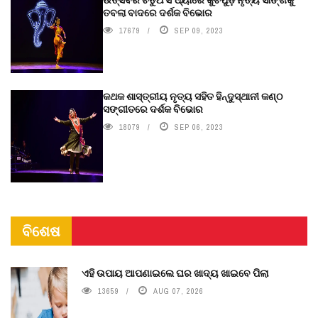
ତବଲା ବାଦରେ ଦର୍ଶକ ବିଭୋର
17679
SEP 09, 2023
କଥକ ଶାସ୍ତ୍ରୀୟ ନୃତ୍ୟ ସହିତ ହିନ୍ଦୁସ୍ଥାନୀ କଣ୍ଠ
ସଙ୍ଗୀତରେ ଦର୍ଶକ ବିଭୋର
18079
SEP 06, 2023
ବିଶେଷ
ଏହି ଉପାୟ ଆପଣାଇଲେ ଘର ଖାଦ୍ୟ ଖାଇବେ ପିଲା
13659
AUG 07, 2026