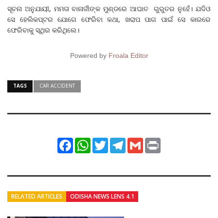
ସୂଚନା ଅନୁଯାୟୀ, ମମତା ବାନାର୍ଜୀଙ୍କ ମୁଣ୍ଡରେ ଆଘାତ ଗୁରୁତର ନୁହେଁ। ଯଦିଓ
ସେ ହେଲିକପ୍ଟର ଯୋଗେ ଫେରିବା କଥା, ଖରାପ ପାଗ ପାଇଁ ସେ କାରରେ
ଫେରିବାକୁ ସ୍ଥିର କରିଥିଲେ।
Powered by
Froala Editor
TAGS
CAR ACCIDENT
Facebook
WhatsApp
Twitter
Telegram
Gmail
Print
RELATED ARTICLES
ODISHA NEWS LENS 4.1