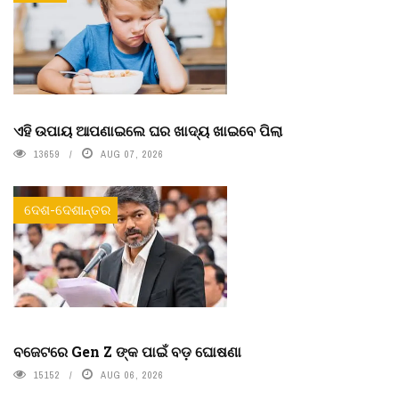
ଏହି ଉପାୟ ଆପଣାଇଲେ ଘର ଖାଦ୍ୟ ଖାଇବେ ପିଲା
13659
AUG 07, 2026
ଦେଶ-ଦେଶାନ୍ତର
ବଜେଟରେ Gen Z ଙ୍କ ପାଇଁ ବଡ଼ ଘୋଷଣା
15152
AUG 06, 2026