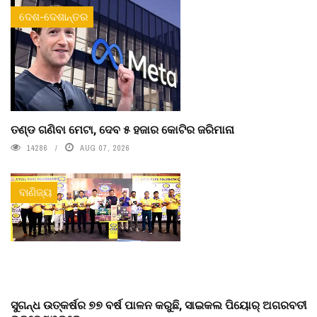
ଦେଶ-ଦେଶାନ୍ତର
ତଣ୍ଡ ଗଣିବା ମେଟା, ଦେବ ୫ ହଜାର କୋଟିର ଜରିମାନା
14286
AUG 07, 2026
ବାଣିଜ୍ୟ
ସୁଗନ୍ଧ ଉତ୍କର୍ଷର ୭୭ ବର୍ଷ ପାଳନ କରୁଛି, ସାଇକଲ ପିୟୋର୍‌ ଅଗରବତୀ