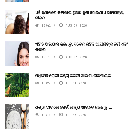
ଏହି ସ୍ଥାନରେ କଳାଜାଇ ଥିଲେ ସୁଖୀ ହୋଇଥାଏ ଦାମ୍ପତ୍ୟ
ଜୀବନ
15541
AUG 05, 2026
ଏହି ୫ ଅଭ୍ୟାସ କରନ୍ତୁ, ସତେଜ ରହିବ ଆପଣଙ୍କ ଚର୍ମ ଏବଂ
ଶରୀର
16173
AUG 02, 2026
ମଧୁମେହ ରୋଗୀ କଞ୍ଚା କଳଦୀ ଖାଇବା ଲାଭଦାୟକ
15027
JUL 31, 2026
ଥଣ୍ଡା ପାଗରେ କେଉଁ ଖାଦ୍ୟ ଖାଇବେ ଜାଣନ୍ତୁ.....
14519
JUL 28, 2026