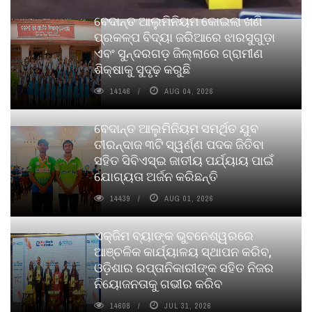
ବେଦାନ୍ତ ଆଲୁମିନିୟମ କୋଇଲା ଖଣି
ପ୍ରକଳ୍ପ ବିଦ୍ୟା ଜରିଆରେ ଝାରସୁଗୁଡ଼ା
ଏବଂ ସୁନ୍ଦରଗଡ଼ ଜିଲ୍ଲାରେ ଗ୍ରାମୀଣ
ଶିକ୍ଷାକୁ ସୁଦୃଢ଼ କରୁଛି
14146
AUG 04, 2026
ବେଦାନ୍ତ ଆଲୁମିନିୟମ ସମର୍ଥିତ ଯୁବ
ତୀରନ୍ଦାଜ ୩ଟି ସ୍ୱର୍ଣ୍ଣ ପଦକ ଜିତିବା
ସହିତ ସିବିଏସ୍ଇ ଜାତୀୟ ପର୍ଯ୍ୟାୟ ପାଇଁ
ଯୋଗ୍ୟତା ଅର୍ଜନ କରିଛନ୍ତି
14439
AUG 01, 2026
ଏକ୍ଜିମ ବ୍ୟାଙ୍କ ଭୁବନେଶ୍ୱରରେ
ଆଞ୍ଚଳିକ କାର୍ଯ୍ୟାଳୟ ସ୍ଥାପନ କରିବ,
ଓଡ଼ିଶାର ରପ୍ତାନିକାରୀଙ୍କ ସହିତ ନିଜର
ନିୟୋଜନତାକୁ ଗଭୀର କରିବ
14608
JUL 31, 2026