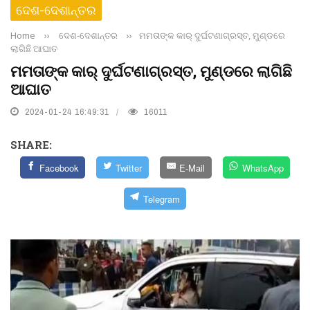
ଦେଶ-ଦେଶାନ୍ତର
Home
››
ଦେଶ-ଦେଶାନ୍ତର
››
ମମତାଙ୍କ କାର୍ ଦୁର୍ଘଟଣାଗ୍ରସ୍ତ, ମୁଣ୍ଡରେ
ଲାଗିଛି ଆଘାତ
ମମତାଙ୍କ କାର୍ ଦୁର୍ଘଟଣାଗ୍ରସ୍ତ, ମୁଣ୍ଡରେ ଲାଗିଛି
ଆଘାତ
2024-01-24 16:49:31
16011
SHARE:
Facebook
Twitter
E-Mail
WhatsApp
Telegram