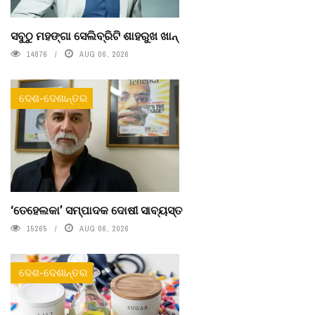
ସବୁଠୁ ମହଙ୍ଗା ସେଲିବ୍ରିଟି ଶାହରୁଖ ଖାନ୍
14876
AUG 06, 2026
ଦେଶ-ଦେଶାନ୍ତର
‘ତେହେଲକା’ ସମ୍ପାଦକ ଦୋଷୀ ସାବ୍ୟସ୍ତ
15265
AUG 06, 2026
ଦେଶ-ଦେଶାନ୍ତର