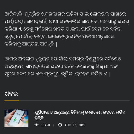
ଆଜିକାଲି, ମୁଦ୍ରିତ ଖବରକାଗଜ ପଢିବା ପାଇଁ ଲୋକଙ୍କ ପାଖରେ
ପର୍ଯ୍ୟାପ୍ତ ସମୟ ନାହିଁ, ଯାହା ଗତକାଲିର ସାଧାରଣ ଘଟଣାକୁ କଭର୍
କରିଥାଏ, ତେଣୁ ସର୍ବଶେଷ ଖବର ପାଇବା ପାଇଁ ସେମାନେ ସର୍ବଦା
ୱେବ୍ ପୋର୍ଟାଲ୍ କିମ୍ବା ଇଲେକ୍ଟ୍ରୋନିକ୍ ମିଡିଆ ଅନୁସରଣ
କରିବାକୁ ଆଗ୍ରହୀ ଅଟନ୍ତି |
ଆମର ଅନଲାଇନ୍ ନ୍ୟୁଜ୍ ପୋର୍ଟାଲ୍ ସମଗ୍ର ବିଶ୍ୱରେ ସର୍ବଶେଷ
ଅଦ୍ୟତନ, ସାମ୍ପ୍ରତିକ ଘଟଣା ସହିତ ଲୋକଙ୍କୁ ଶିକ୍ଷା ଏବଂ
ସୂଚନା ଦେବାରେ ଏକ ପ୍ରମୁଖ ଭୂମିକା ଗ୍ରହଣ କରିଥାଏ |
ଖବର
ୟୁପିଆଇ ଓ ଅନ୍ୟାନ୍ୟ ଡିଜିଟାଲ୍ ନେଣଦେଣ ଉପରେ ଲାଗିବ
ଶୁଳ୍କ
13450
AUG 07, 2026