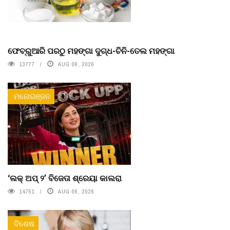
ଫେବ୍ରୁଆରି ପରଠୁ ମହଙ୍ଗା ଦୁଗ୍ଧ-ଚିନି-ତେଲ ମହଙ୍ଗା
13777
AUG 06, 2026
ମନୋରଞ୍ଜନ
‘ଲକ୍ ଅପ୍ ୨’ ବିଜେତା ଶ୍ରେୟା କାଲରା
14751
AUG 06, 2026
ବିଶେଷ