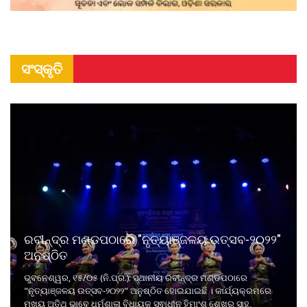
ସଂସ୍କୃତି
ରବୀନ୍ଦ୍ର ମଣ୍ଡପଠାରେ "ନୃତ୍ୟାଞ୍ଜଳୟ ଉତ୍ସବ-୨୦୨୨"
ଅନୁଷ୍ଠିତ
ଭୁବନେଶ୍ୱର, ୧୫/୦୫ (ନି.ପ୍ର.): ସ୍ଥାନୀୟ ରବୀନ୍ଦ୍ର ମଣ୍ଡପଠାରେ
"ନୃତ୍ୟାଞ୍ଜଳୟ ଉତ୍ସବ-୨୦୨୨" ଅନୁଷ୍ଠିତ ହୋଇଯାଇଛି । କାର୍ଯ୍ୟକ୍ରମରେ
ମୁଖ୍ୟ ଅତିଥି ଭାବେ ଧର୍ମଶାଳା ବିଧାୟକ ସ୍ଵାଧୀନ ହିମାଂଶୁ ଶେଖର ସାହୁ,