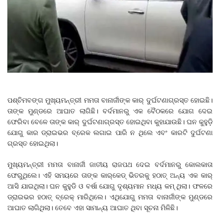
ପଶ୍ଚିମବଙ୍ଗ ମୁଖ୍ୟମନ୍ତ୍ରୀ ମମତା ବାନାର୍ଜୀଙ୍କ କାର୍‌ ଦୁର୍ଘଟଣାଗ୍ରସ୍ତ ହୋଇଛି।
ତାଙ୍କ ମୁଣ୍ଡରେ ଆଘାତ ଲାଗିଛି। ବର୍ଦମାନରୁ ଏକ ବୈଠକରେ ଯୋଗ ଦେଇ
ଫେରିବା ବେଳେ ତାଙ୍କ କାର୍‌ ଦୁର୍ଘଟଣାଗ୍ରସ୍ତ ହୋଇଥିବା କୁହାଯାଉଛି। ଘନ କୁହୁଡ଼ି
ଯୋଗୁ କାର ଡ୍ରାଇଭର ବ୍ରେକ ଲଗାଇ ପାରି ନ ଥିଲେ ଏବଂ କାରଟି ଦୁର୍ଘଟଣା
ଗ୍ରସ୍ତ ହୋଇଥିଲା।
ମୁଖ୍ୟମନ୍ତ୍ରୀ ମମତା ବାନାର୍ଜୀ ଜାତୀୟ ରାଜପଥ ଦେଇ ବର୍ଦମାନରୁ କୋଲକାତା
ଫେରୁଥିଲେ। ଏହି ସମୟରେ ତାଙ୍କ କାର୍‌କେଡ୍‌ ଭିତରକୁ ହଠାତ୍‌ ଅନ୍ୟ ଏକ କାର୍‌
ଆସି ଯାଇଥିଲା। ଘନ କୁହୁଡି ଓ ବର୍ଷା ଯୋଗୁ ଦୃଶ୍ୟମାନ ମଧ୍ୟ କମ୍‌ ଥିଲା। ଫଳରେ
ଡ୍ରାଇଭର ହଠାତ୍‌ ବ୍ରେକ୍‌ ମାରିଥିଲେ। ଏଥିଯୋଗୁ ମମତା ବାନାର୍ଜୀଙ୍କ ମୁଣ୍ଡରେ
ଆଘାତ ଲାଗିଥିଲା। ତେବେ ଏହା ସାମାନ୍ୟ ଆଘାତ ଥିବା ସୂଚନା ମିଳିଛି।