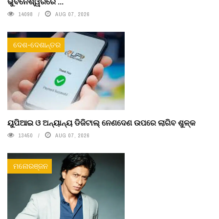
ଭୁବନେଶ୍ୱରରେ ...
14098
AUG 07, 2026
ଦେଶ-ଦେଶାନ୍ତର
ୟୁପିଆଇ ଓ ଅନ୍ୟାନ୍ୟ ଡିଜିଟାଲ୍ ନେଣଦେଣ ଉପରେ ଲାଗିବ ଶୁଳ୍କ
13450
AUG 07, 2026
ମନୋରଞ୍ଜନ