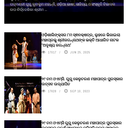
ପଦ୍ମଶ୍ରୀ ଗୁରୁ କୁମକୁମ ମହାନ୍ତି, ଓଡ଼ିଆ ଭାଷା, ସାହିତ୍ୟ ଓ ସଂସ୍କୃତି ବିଭାଗର
ଉପ-ନିର୍ଦ୍ଦେଶିକା ଶ୍ରୀମ ...
ଓଡ଼ିଶାଲିଙ୍କ୍ସର ୮ମ ସ୍ଵନକ୍ଷତ୍ର, ଲୁହରେ ଭିଜାଇଲା
ମହାପ୍ରଭୁ ଶ୍ରୀଜଗନ୍ନାଥଙ୍କ ଭକ୍ତି ଆଧାରିତ ନାଟକ
‘ଅଦୃଶ୍ୟ ଜଗନ୍ନାଥ‘
17017
JUN 25, 2025
୨୯ ତମ ଓଏମ୍‌ସି. ଗୁରୁ କେଳୁଚରଣ ମହାପାତ୍ର ପୁରସ୍କାର
ଉତ୍ସବ ଉଦ୍‍ଯାପିତ
17628
SEP 10, 2023
୨୯ ତମ ଓଏମ୍‌ସି ଗୁରୁ କେଳୁଚରଣ ମହାପାତ୍ର ପୁରସ୍କାର
ଉତ୍ସବର ଚତୁର୍ଥ ସଂଧ୍ୟାରେ କୁଚିପୁଡ଼ି ନୃତ୍ୟ ସାଙ୍ଗକୁ