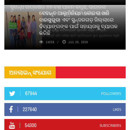
ସୁଗନ୍ଧ ଉତ୍କର୍ଷର ୭୭ ବର୍ଷ ପାଳନ କରୁଛି, ସାଇକଲ
ବେଦାନ୍ତ ଆଲୁମିନିୟମ କୋଇଲା ଖଣି
ପିୟୋର୍‌ ଅଗରବତୀ ଭୁବନେଶ୍ୱରରେ ପାର୍ବଣ କାଳୀନ
ଝାରସୁଗୁଡା ଏବଂ ସୁନ୍ଦରଗଡ଼ ଜିଲ୍ଲାରେ
ନବସୃଜନ ଉନ୍ମୋଚନ କଲା
ଦିବ୍ୟାଙ୍ଗଙ୍କ ପାଇଁ ସହାୟତାକୁ ବ୍ୟାପକ
ବାଉଁଶ ବିହୀନ କଠିନ ଧୂପ ଏବଂ ମେଦିନୀ ଜୁଡୱା କପ୍‌ ସାମ୍ବ୍ରାନି ପ୍ରଦର୍ଶିତ କରୁଛି; ନବସୃଜନ,
କରିଛି
ଦୀର୍ଘସ୍ଥାୟିତା ଏବଂ ଆଧ୍ୟାତ୍ମିକ ଅନୁଭୂତି ସହିତ ଓଡ଼ିଶା ପ୍ରତି ପ୍ରତିବଦ୍ଧତା ପୁନଃ ସୁଦୃଢୀକରଣ କରୁଛି
14258
JUL 29, 2026
ଅନଲାଇନ୍ ସଂଯୋଗ
67944
FOLLOWERS
227640
LIKES
54300
SUBSCRIBERS