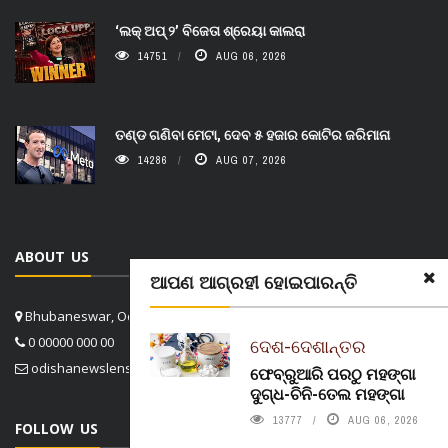
‘ଲକ୍ ଅପ୍ ୨’ ବିଜେତା ଶ୍ରେୟା କାଲରା
14751
AUG 06, 2026
ତଣ୍ଡ ଗଣିବା ମେଟା, ଦେବ ୫ ହଜାର କୋଟିର ଜରିମାନା
14286
AUG 07, 2026
ABOUT US
ଆପଣ ଆଗ୍ରହୀ ହୋଇପାରନ୍ତି
Bhubaneswar, Odisha, India
0 00000 000 00
ଦେଶ-ଦେଶାନ୍ତର
odishanewslens@gmail.com
ଫେବ୍ରୁଆରି ପରଠୁ ମହଙ୍ଗା
ଦୁଗ୍ଧ-ଚିନି-ତେଲ ମହଙ୍ଗା
13777
AUG 06, 2026
FOLLOW US