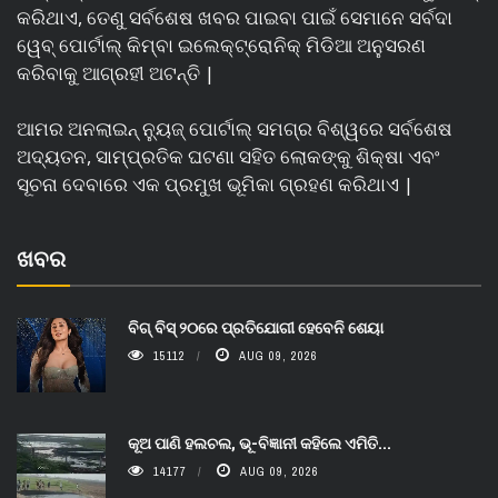
କରିଥାଏ, ତେଣୁ ସର୍ବଶେଷ ଖବର ପାଇବା ପାଇଁ ସେମାନେ ସର୍ବଦା
ୱେବ୍ ପୋର୍ଟାଲ୍ କିମ୍ବା ଇଲେକ୍ଟ୍ରୋନିକ୍ ମିଡିଆ ଅନୁସରଣ
କରିବାକୁ ଆଗ୍ରହୀ ଅଟନ୍ତି |
ଆମର ଅନଲାଇନ୍ ନ୍ୟୁଜ୍ ପୋର୍ଟାଲ୍ ସମଗ୍ର ବିଶ୍ୱରେ ସର୍ବଶେଷ
ଅଦ୍ୟତନ, ସାମ୍ପ୍ରତିକ ଘଟଣା ସହିତ ଲୋକଙ୍କୁ ଶିକ୍ଷା ଏବଂ
ସୂଚନା ଦେବାରେ ଏକ ପ୍ରମୁଖ ଭୂମିକା ଗ୍ରହଣ କରିଥାଏ |
ଖବର
ବିଗ୍ ବିସ୍ ୨୦ରେ ପ୍ରତିଯୋଗୀ ହେବେନି ଶେୟା
15112
AUG 09, 2026
କୂଅ ପାଣି ହଲଚଲ, ଭୂ-ବିଜ୍ଞାନୀ କହିଲେ ଏମିତି...
14177
AUG 09, 2026