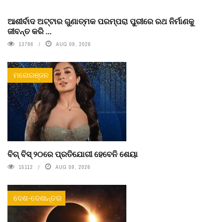
ଆଶୀର୍ବାଦ ଅଟ୍ଟାର ଗୁଣାତ୍ମକ ପରମ୍ପରା ପୁରୀରେ ରଥ ନିର୍ମାଣକୁ
ଜୀବନ୍ତ କରି ...
13796
AUG 09, 2026
ମନୋରଞ୍ଜନ
ବିଗ୍ ବିସ୍ ୨୦ରେ ପ୍ରତିଯୋଗୀ ହେବେନି ଶେୟା
15112
AUG 09, 2026
ଦେଶ-ଦେଶାନ୍ତର