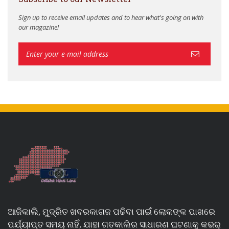
Sign up to receive email updates and to hear what's going on with
our magazine!
ଆଜିକାଲି, ମୁଦ୍ରିତ ଖବରକାଗଜ ପଢିବା ପାଇଁ ଲୋକଙ୍କ ପାଖରେ
ପର୍ଯ୍ୟାପ୍ତ ସମୟ ନାହିଁ, ଯାହା ଗତକାଲିର ସାଧାରଣ ଘଟଣାକୁ କଭର୍