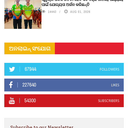
ପାଇଁ ଯୋଗ୍ୟତା ଅର୍ଜନ କରିଛନ୍ତି
14443
AUG 01, 2026
ଅନଲାଇନ୍ ସଂଯୋଗ
67944
FOLLOWERS
227640
LIKES
54300
SUBSCRIBERS
Subscribe to our Newsletter