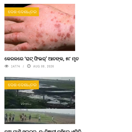
ଦେଶ-ଦେଶାନ୍ତର
କେରଳରେ ‘ରାଟ୍ ଫିଭର୍’ ଆତଙ୍କ, ୫୮ ମୃତ
14774
AUG 08, 2026
ଦେଶ-ଦେଶାନ୍ତର
କୂଅ ପାଣି ହଲଚଲ, ଭୂ-ବିଜ୍ଞାନୀ କହିଲେ ଏମିତି...