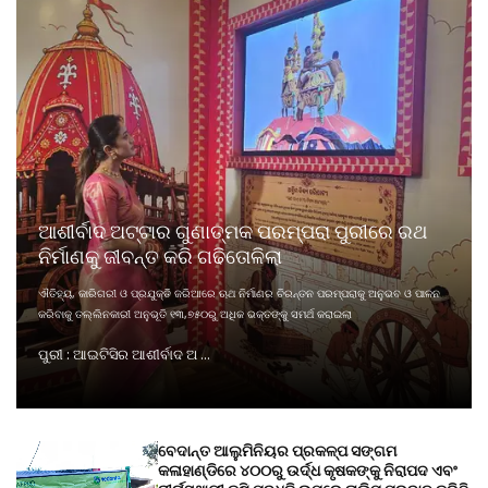
ଆଶୀର୍ବାଦ ଅଟ୍ଟାର ଗୁଣାତ୍ମକ ପରମ୍ପରା ପୁରୀରେ ରଥ
ନିର୍ମାଣକୁ ଜୀବନ୍ତ କରି ଗଢିତୋଳିଲା
ଐତିହ୍ୟ, କାରିଗରୀ ଓ ପ୍ରଯୁକ୍ତି ଜରିଆରେ ଋଥ ନିର୍ମାଣର ଚିରନ୍ତନ ପରମ୍ପରାକୁ ଅନୁଭବ ଓ ପାଳନ
କରିବାକୁ ତଲ୍ଲିନକାରୀ ଅନୁଭୂତି ୧୩,୭୫୦ରୁ ଅଧିକ ଭକ୍ତଙ୍କୁ ସମର୍ଥ କରାଇଲା
ପୁରୀ : ଆଇଟିସିର ଆଶୀର୍ବାଦ ଅ ...
ବେଦାନ୍ତ ଆଲୁମିନିୟର ପ୍ରକଳ୍ପ ସଙ୍ଗମ
କଳାହାଣ୍ଡିରେ ୪୦୦ରୁ ଉର୍ଦ୍ଧ କୃଷକଙ୍କୁ ନିରାପଦ ଏବଂ