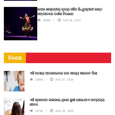
କଥକ ଶାସ୍ତ୍ରୀୟ ନୃତ୍ୟ ସହିତ ହିନ୍ଦୁସ୍ଥାନୀ କଣ୍ଠ
ସଙ୍ଗୀତରେ ଦର୍ଶକ ବିଭୋର
18080
SEP 06, 2023
ବିଶେଷ
ଏହି ଉପାୟ ଆପଣାଇଲେ ଘର ଖାଦ୍ୟ ଖାଇବେ ପିଲା
13990
AUG 07, 2026
ଏହି ସ୍ଥାନରେ କଳାଜାଇ ଥିଲେ ସୁଖୀ ହୋଇଥାଏ ଦାମ୍ପତ୍ୟ
ଜୀବନ
15796
AUG 05, 2026