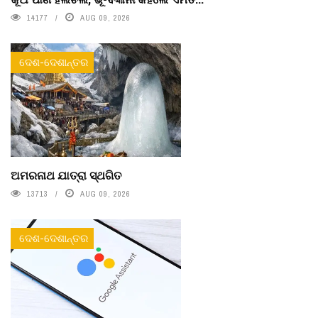
14177
AUG 09, 2026
ଦେଶ-ଦେଶାନ୍ତର
ଅମରନାଥ ଯାତ୍ରା ସ୍ଥଗିତ
13713
AUG 09, 2026
ଦେଶ-ଦେଶାନ୍ତର