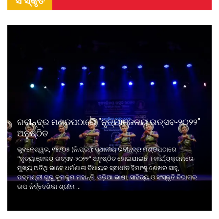
ସଂସ୍କୃତି
ରବୀନ୍ଦ୍ର ମଣ୍ଡପଠାରେ "ନୃତ୍ୟାଞ୍ଜଳୟ ଉତ୍ସବ-୨୦୨୨"
ଅନୁଷ୍ଠିତ
ଭୁବନେଶ୍ୱର, ୧୫/୦୫ (ନି.ପ୍ର.): ସ୍ଥାନୀୟ ରବୀନ୍ଦ୍ର ମଣ୍ଡପଠାରେ
"ନୃତ୍ୟାଞ୍ଜଳୟ ଉତ୍ସବ-୨୦୨୨" ଅନୁଷ୍ଠିତ ହୋଇଯାଇଛି । କାର୍ଯ୍ୟକ୍ରମରେ
ମୁଖ୍ୟ ଅତିଥି ଭାବେ ଧର୍ମଶାଳା ବିଧାୟକ ସ୍ଵାଧୀନ ହିମାଂଶୁ ଶେଖର ସାହୁ,
ପଦ୍ମଶ୍ରୀ ଗୁରୁ କୁମକୁମ ମହାନ୍ତି, ଓଡ଼ିଆ ଭାଷା, ସାହିତ୍ୟ ଓ ସଂସ୍କୃତି ବିଭାଗର
ଉପ-ନିର୍ଦ୍ଦେଶିକା ଶ୍ରୀମ ...