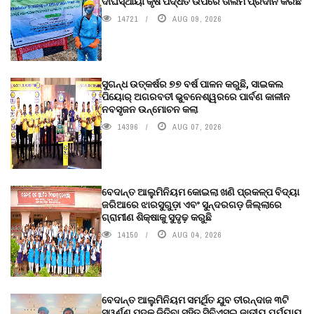
ଦୀର୍ଘସ୍ଥାୟୀ କୃଷି ପଦ୍ଧତି ଉପରେ ତାଲିମ ପ୍ରଦାନ କରିଛି
14721
AUG 09, 2026
ସୁଗନ୍ଧ ଉତ୍କର୍ଷର ୭୭ ବର୍ଷ ପାଳନ କରୁଛି, ସାଇକଲ
ପିୟୋର୍‌ ଅଗରବତୀ ଭୁବନେଶ୍ୱରରେ ପାର୍ବଣ କାଳୀନ
ନବସୃଜନ ଉନ୍ମୋଚନ କଲା
14396
AUG 07, 2026
ବେଦାନ୍ତ ଆଲୁମିନିୟମ କୋଇଲା ଖଣି ପ୍ରକଳ୍ପ ବିଦ୍ୟା
ଜରିଆରେ ଝାରସୁଗୁଡ଼ା ଏବଂ ସୁନ୍ଦରଗଡ଼ ଜିଲ୍ଲାରେ
ଗ୍ରାମୀଣ ଶିକ୍ଷାକୁ ସୁଦୃଢ଼ କରୁଛି
14150
AUG 04, 2026
ବେଦାନ୍ତ ଆଲୁମିନିୟମ ସମର୍ଥିତ ଯୁବ ତୀରନ୍ଦାଜ ୩ଟି
ସ୍ୱର୍ଣ୍ଣ ପଦକ ଜିତିବା ସହିତ ସିବିଏସ୍ଇ ଜାତୀୟ ପର୍ଯ୍ୟାୟ