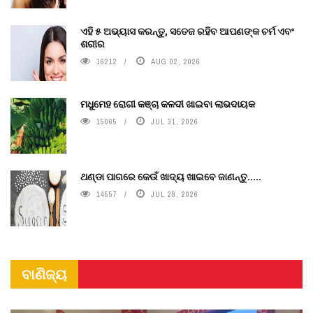
ଏହି ୫ ଅଭ୍ୟାସ କରନ୍ତୁ, ସତେଜ ରହିବ ଆପଣଙ୍କ ଚର୍ମ ଏବଂ
ଶରୀର
16212
AUG 02, 2026
ମଧୁମେହ ରୋଗୀ କଞ୍ଚା କଳଦୀ ଖାଇବା ଲାଭଦାୟକ
15065
JUL 31, 2026
ଥଣ୍ଡା ପାଗରେ କେଉଁ ଖାଦ୍ୟ ଖାଇବେ ଜାଣନ୍ତୁ.....
14557
JUL 28, 2026
ବାଣିଜ୍ୟ