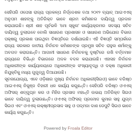
ସେହିପରି ଓପେସା ରାଜ୍ୟ ପ୍ରକଳ୍ପ ନିର୍ଦ୍ଦେଶକ ତଥା ୨୦୧୨ ବ୍ୟାଚ୍‌‌ ଆଇଏଏସ୍‌‌
ଅନୁପମ ଶାହଙ୍କୁ ଅତିରିକ୍ତ ଭାବେ ଶ୍ରମ କମିଶନର ଦାୟିତ୍ୱ ପ୍ରଦାନ
କରାଯାଇଛି। ଶ୍ରୀ ଶାହ ପୂର୍ବଭଳି ‘ମୋ ସ୍କୁଲ’ କାର୍ୟ୍ୟକ୍ରମର ସଦସ୍ୟ ସଚିବ
ଦାୟିତ୍ୱ ତୁଲାଇବେ ବୋଲି ସାଧାରଣ ପ୍ରଶାସନ ଓ ସାଧାରଣ ଅଭିଯୋଗ ବିଭାଗ
ପକ୍ଷରୁ ପ୍ରକାଶ ପାଇଥିବା ବିଜ୍ଞପ୍ତିରେ ଦର୍ଶାଯାଇଛି। ଏହି ବିଜ୍ଞପ୍ତି ସମ୍ପର୍କରେ
ରାଜ୍ୟ ସରକାର ଜାତୀୟ ନିର୍ବାଚନ କମିଶନଙ୍କ ପ୍ରମୁଖ ସଚିବ ରାହୁଲ ଶର୍ମାଙ୍କୁ
ଅବଗତ କରାଇଛନ୍ତି। ଆଗାମୀ ସାଧରଣ ନିର୍ବାଚନକୁ ଦୃଷ୍ଟିରେ ରଖି ବର୍ତ୍ତମାନ
ରାଜ୍ୟରେ ବିଭିନ୍ନ ବିଭାଗରେ ଅଦଳ ବଦଳ କରାଯାଉଛି। ଏହାସହ ନିର୍ବାଚନ
ଅଧିକାରୀଙ୍କ କାର୍ୟ୍ୟାଳୟରେ ଅଧିକାରୀଙ୍କ ସଂଖ୍ୟାବୃଦ୍ଧି ଓ ଦକ୍ଷ ଅଧିକାରୀ
ନିଯୁକ୍ତିକୁ ମଧ୍ୟ ଗୁରୁତ୍ୱ ଦିଆଯାଉଛି।
ସୂଚନାଯୋଗ୍ୟ, ଏବେ ଓଡ଼ିଶାର ମୁଖ୍ୟ ନିର୍ବାଚନ ଅଧିକାରୀ(ସିଇଓ) ଭାବେ ବରିଷ୍ଠ
ଆଇଏଏସ୍‌‌ ନିକୁଞ୍ଜ ବିହାରୀ ଧଳ କାର୍ୟ୍ୟ କରୁଛନ୍ତି। ସେହିପରି ବରିଷ୍ଠ ଓଏଏସ୍‌‌
ଅଫିସର୍‌ ଶତ୍ରୁଘ୍ନ କର ଓ ମିହିର ପ୍ରସାଦ ମହାନ୍ତି ଉଭୟ ଅତିରିକ୍ତ ସିଇଓ
ଭାବେ ଦାୟିତ୍ୱ ତୁଲାଉଛନ୍ତି। ଓଏଏସ୍‌‌ ଅଫିସର୍‌ ପ୍ରମୋଦ କୁମାର ସାହୁ ଯୁଗ୍ମ
ସିଇଓ ଏବଂ ଓଏଏସ୍‌‌ ଲକ୍ଷ୍ମୀପ୍ରସାଦ ସାହୁ ଓ ପଦ୍ମଜା ଦାଶ ଡେପୁଟି ସିଇଓ ଭାବେ
କାର୍ୟ୍ୟ କରୁଛନ୍ତି।
Powered by
Froala Editor