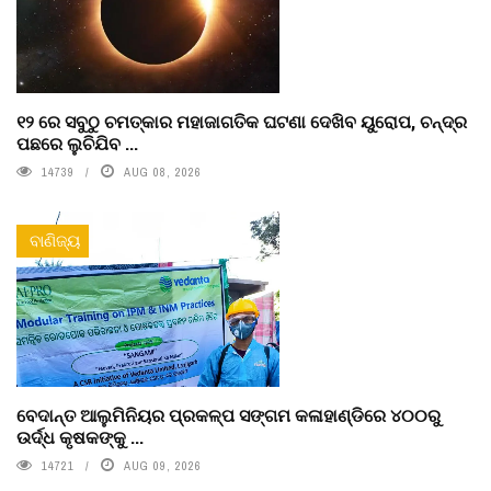
୧୨ ରେ ସବୁଠୁ ଚମତ୍କାର ମହାଜାଗତିକ ଘଟଣା ଦେଖିବ ୟୁରୋପ, ଚନ୍ଦ୍ର
ପଛରେ ଲୁଚିଯିବ ...
14739
AUG 08, 2026
ବାଣିଜ୍ୟ
ବେଦାନ୍ତ ଆଲୁମିନିୟର ପ୍ରକଳ୍ପ ସଙ୍ଗମ କଳାହାଣ୍ଡିରେ ୪୦୦ରୁ
ଉର୍ଦ୍ଧ କୃଷକଙ୍କୁ ...
14721
AUG 09, 2026