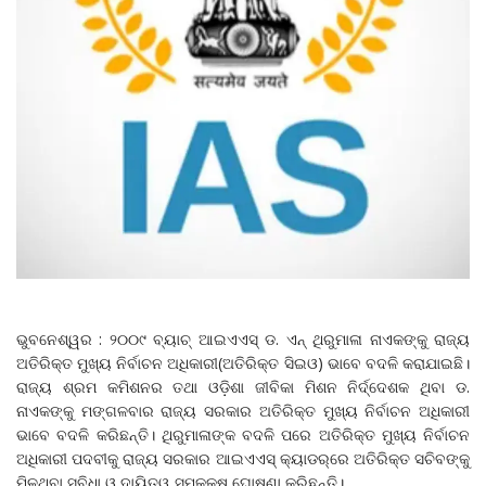
ଭୁବନେଶ୍ୱର : ୨୦୦୯ ବ୍ୟାଚ୍‌‌ ଆଇଏଏସ୍‌‌ ଡ. ଏନ୍‌‌ ଥିରୁମାଳା ନାଏକଙ୍କୁ ରାଜ୍ୟ
ଅତିରିକ୍ତ ମୁଖ୍ୟ ନିର୍ବାଚନ ଅଧିକାରୀ(ଅତିରିକ୍ତ ସିଇଓ) ଭାବେ ବଦଳି କରାଯାଇଛି।
ରାଜ୍ୟ ଶ୍ରମ କମିଶନର ତଥା ଓଡ଼ିଶା ଜୀବିକା ମିଶନ ନିର୍ଦ୍ଦେଶକ ଥିବା ଡ.
ନାଏକଙ୍କୁ ମଙ୍ଗଳବାର ରାଜ୍ୟ ସରକାର ଅତିରିକ୍ତ ମୁଖ୍ୟ ନିର୍ବାଚନ ଅଧିକାରୀ
ଭାବେ ବଦଳି କରିଛନ୍ତି। ଥିରୁମାଳାଙ୍କ ବଦଳି ପରେ ଅତିରିକ୍ତ ମୁଖ୍ୟ ନିର୍ବାଚନ
ଅଧିକାରୀ ପଦବୀକୁ ରାଜ୍ୟ ସରକାର ଆଇଏଏସ୍‌‌ କ୍ୟାଡର୍‌ରେ ଅତିରିକ୍ତ ସଚିବଙ୍କୁ
ମିଳୁଥିବା ସୁବିଧା ଓ ଦାୟିତ୍ୱ ସମକକ୍ଷ ଘୋଷଣା କରିଛନ୍ତି।