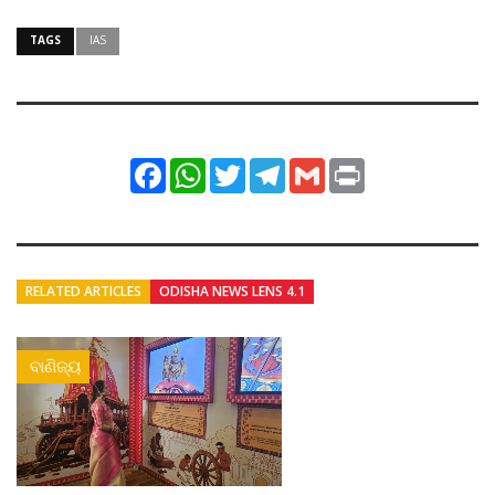
TAGS
IAS
Facebook
WhatsApp
Twitter
Telegram
Gmail
Print
RELATED ARTICLES
ODISHA NEWS LENS 4.1
ବାଣିଜ୍ୟ