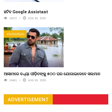
ହଟିବ Google Assistant
14572
AUG 09, 2026
ମନୋରଞ୍ଜନ
ଆସାମରେ ବନ୍ୟା ପୀଡ଼ିତଙ୍କୁ ୫୦୦ ଘର ଯୋଗାଇଦେବେ ସଲମାନ
14461
AUG 09, 2026
ADVERTISEMENT