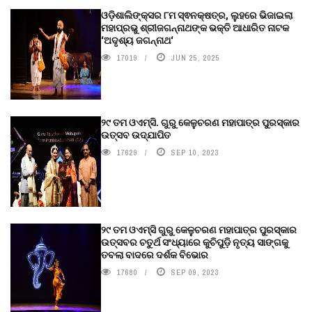
ଓଡ଼ିଶାଲିଙ୍କ୍ସର ୮ମ ସ୍ଵନକ୍ଷତ୍ର, ଲୁହରେ ଭିଜାଇଲା
ମହାପ୍ରଭୁ ଶ୍ରୀଜଗନ୍ନାଥଙ୍କ ଭକ୍ତି ଆଧାରିତ ନାଟକ
‘ଅଦୃଶ୍ୟ ଜଗନ୍ନାଥ‘
17019
JUN 25, 2025
୨୯ ତମ ଓଏମ୍‌ସି. ଗୁରୁ କେଳୁଚରଣ ମହାପାତ୍ର ପୁରସ୍କାର
ଉତ୍ସବ ଉଦ୍‍ଯାପିତ
17629
SEP 10, 2023
୨୯ ତମ ଓଏମ୍‌ସି ଗୁରୁ କେଳୁଚରଣ ମହାପାତ୍ର ପୁରସ୍କାର
ଉତ୍ସବର ଚତୁର୍ଥ ସଂଧ୍ୟାରେ କୁଚିପୁଡ଼ି ନୃତ୍ୟ ସାଙ୍ଗକୁ
ତବଲା ବାଦରେ ଦର୍ଶକ ବିଭୋର
17680
SEP 09, 2023