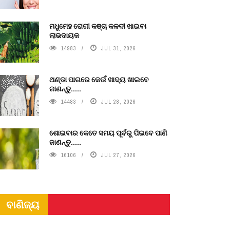
ମଧୁମେହ ରୋଗୀ କଞ୍ଚା କଳଦୀ ଖାଇବା
ଲାଭଦାୟକ
14983
JUL 31, 2026
ଥଣ୍ଡା ପାଗରେ କେଉଁ ଖାଦ୍ୟ ଖାଇବେ
ଜାଣନ୍ତୁ.....
14483
JUL 28, 2026
ଶୋଇବାର କେତେ ସମୟ ପୂର୍ବରୁ ପିଇବେ ପାଣି
ଜାଣନ୍ତୁ.....
16106
JUL 27, 2026
ବାଣିଜ୍ୟ