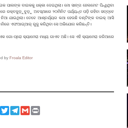
 ବାଇକ ପାଲଙ୍କ ବାଇକକୁ ଧକ୍କା ଦେଇଥିଲା। ମୋ ସାଙ୍ଗ ହେଲମେଟ ପିନ୍ଧିଥିବା
୍ତାରେ ରକ୍ତଜୁଡ଼ୁବୁଡ଼ୁ ଅବସ୍ଥାରେ ୨୦ମିନିଟ ପର୍ଯ୍ୟନ୍ତ ପଡ଼ି ରହିବା ସତ୍ତ୍ବେ
କୁ ନିଆ ଯାଇଥିଲା। ତେବେ ଆଶ୍ଚର୍ଯ୍ୟର କଥା ହେଉଛି ବଣ୍ଟିଙ୍କ ବାଇକ୍ ଆସି
କ ନାଁରେ ଏଫଆଇ୍ଆର୍ ରୁଜୁ କରିଥିବା ସେ ଅଭିଯୋଗ କରିଛନ୍ତି।
ବା ଏକ ଗୋ-ପ୍ରୋ କ୍ୟାମେରା ମଧ୍ୟ ଗାଏବ ଅଛି। ସେ ଏହି କ୍ୟାମେରା ଜରିଆରେ
ed by
Froala Editor
ook
WhatsApp
Twitter
Telegram
Gmail
Print