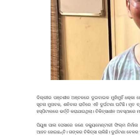
ଦିଲ୍ଲୀର ପଞ୍ଚଶୀଳ ଅଞ୍ଚଳରେ ଦୁଇବାଇକ ମୁହାଁମୁହିଁ ଧକ୍କା ହ
ସୂଚନା ମୁତାବକ, ଶନିବାର ରାତିରେ ଏହି ଦୁର୍ଘଟଣା ଘଟିଛି। ମୃତ 
ହସ୍ପିଟାଲରେ ଭର୍ତ୍ତି କରାଯାଇଥିଲା। ଚିକିତ୍ସାଧୀନ ଅବସ୍ଥାରେ
ପିୟୁଷ ପାଲ ପେସାରେ ଜଣେ ଡକ୍ୟୁମେଣ୍ଟାରୀ ଫିଲ୍ମ ନିର୍ମାତ
ଆହତ ହୋଇଛନ୍ତି। ତାଙ୍କର ଚିକିତ୍ସା ଚାଲିଛି। ଦୁର୍ଘଟଣା ବେଳର ସ