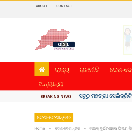
ABOUT
CONTACT
ରାଜ୍ୟ
ରାଜନୀତି
ଦେଶ-ଦେ
ଅନ୍ୟାନ୍ୟ
ବିଏସ୍‌ପିର ବିଧାୟକ ଉମା ଶଙ
BREAKING NEWS
ଦେଶ-ଦେଶାନ୍ତର
Home
››
ଦେଶ-ଦେଶାନ୍ତର
››
ବାଇକ୍ ଦୁର୍ଘଟଣାରେ ଫିଲ୍ମ ନ