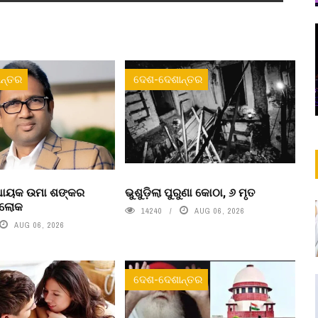
ନ୍ତର
ଦେଶ-ଦେଶାନ୍ତର
ବିଧାୟକ ଉମା ଶଙ୍କର
ଭୁଶୁଡ଼ିଲା ପୁରୁଣା କୋଠା, ୬ ମୃତ
ରଲୋକ
14240
AUG 06, 2026
AUG 06, 2026
ଦେଶ-ଦେଶାନ୍ତର