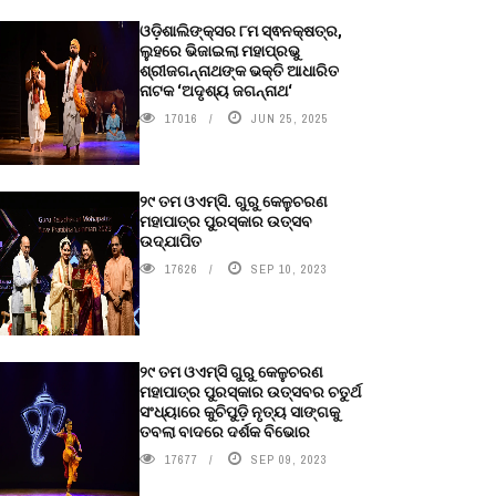
ଓଡ଼ିଶାଲିଙ୍କ୍ସର ୮ମ ସ୍ଵନକ୍ଷତ୍ର,
ଲୁହରେ ଭିଜାଇଲା ମହାପ୍ରଭୁ
ଶ୍ରୀଜଗନ୍ନାଥଙ୍କ ଭକ୍ତି ଆଧାରିତ
ନାଟକ ‘ଅଦୃଶ୍ୟ ଜଗନ୍ନାଥ‘
17016
JUN 25, 2025
୨୯ ତମ ଓଏମ୍‌ସି. ଗୁରୁ କେଳୁଚରଣ
ମହାପାତ୍ର ପୁରସ୍କାର ଉତ୍ସବ
ଉଦ୍‍ଯାପିତ
17626
SEP 10, 2023
୨୯ ତମ ଓଏମ୍‌ସି ଗୁରୁ କେଳୁଚରଣ
ମହାପାତ୍ର ପୁରସ୍କାର ଉତ୍ସବର ଚତୁର୍ଥ
ସଂଧ୍ୟାରେ କୁଚିପୁଡ଼ି ନୃତ୍ୟ ସାଙ୍ଗକୁ
ତବଲା ବାଦରେ ଦର୍ଶକ ବିଭୋର
17677
SEP 09, 2023