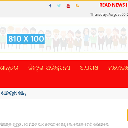
READ NE
Thursday, August 06, 
ଶାନ୍ତର
ଜିଲ୍ଲା ପରିକ୍ରମା
ଅପରାଧ
ମନୋରଞ
୍କର ସିଂହଙ୍କ ...
ିର୍ମାତାଙ୍କ ମୃତ୍ୟୁ : ୨୦ ମିନିଟ ଯାଏ ଛଟପଟ ହେଉଥିଲେ, ଲୋକେ ଚୋରି କରିନେଲେ