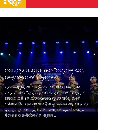
ସଂସ୍କୃତି
ରବୀନ୍ଦ୍ର ମଣ୍ଡପଠାରେ "ନୃତ୍ୟାଞ୍ଜଳୟ
ଉତ୍ସବ-୨୦୨୨" ଅନୁଷ୍ଠିତ
ଭୁବନେଶ୍ୱର, ୧୫/୦୫ (ନି.ପ୍ର.): ସ୍ଥାନୀୟ ରବୀନ୍ଦ୍ର
ମଣ୍ଡପଠାରେ "ନୃତ୍ୟାଞ୍ଜଳୟ ଉତ୍ସବ-୨୦୨୨" ଅନୁଷ୍ଠିତ
ହୋଇଯାଇଛି । କାର୍ଯ୍ୟକ୍ରମରେ ମୁଖ୍ୟ ଅତିଥି ଭାବେ
ଧର୍ମଶାଳା ବିଧାୟକ ସ୍ଵାଧୀନ ହିମାଂଶୁ ଶେଖର ସାହୁ, ପଦ୍ମଶ୍ରୀ
ଗୁରୁ କୁମକୁମ ମହାନ୍ତି, ଓଡ଼ିଆ ଭାଷା, ସାହିତ୍ୟ ଓ ସଂସ୍କୃତି
ବିଭାଗର ଉପ-ନିର୍ଦ୍ଦେଶିକା ଶ୍ରୀମ ...