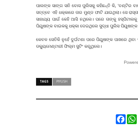
ପାଲଙ୍କ ସାଙ୍ଗ ସନି ବୋସ ପୁଲିସକୁ କହିଛନ୍ତି କି, 'ବଣ୍ଟିର
ସତ୍ତ୍ବେ ଏହି ଧକ୍କାରେ ତାର ମୁଣ୍ଡ ଫାଟି ଯାଇଥିଲା। ‌ସେ ରାସ
ସାହାଯ୍ୟ ପାଇଁ କେହି ଆସି ନଥିଲେ। ପରେ ତାଙ୍କୁ ହସ୍ପିଟାଲ
ପିୟୁଷଙ୍କ ବାଇକକୁ ଧକ୍କା ଦେଇଥିଲେ ସୁଦ୍ଧା ପୁଲିସ ପିୟୁଷଙ୍
କେବଳ ସେତିକି ନୁହେଁ ଦୁର୍ଘଟଣା ପରେ ପିୟୁଷଙ୍କ ପାଖରେ ଥି
ଡକ୍ୟୁମେଣ୍ଟାରୀ ଫିଲ୍ମ ସୁଟିଂ କରୁଥିଲେ।
Power
TAGS
PIYUSH
Faceb