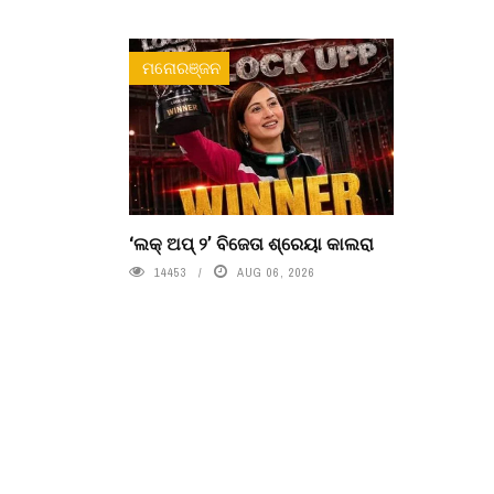
ମନୋରଞ୍ଜନ
‘ଲକ୍ ଅପ୍ ୨’ ବିଜେତା ଶ୍ରେୟା କାଲରା
14453
AUG 06, 2026