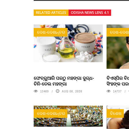
RELATED ARTICLES
ODISHA NEWS LENS 4.1
ଦେଶ-ଦେଶାନ୍ତର
ଦେଶ-ଦେଶା
ଫେବ୍ରୁଆରି ପରଠୁ ମହଙ୍ଗା ଦୁଗ୍ଧ-
ବିଏସ୍‌ପିର 
ଚିନି-ତେଲ ମହଙ୍ଗା
ସିଂହଙ୍କ ପ
13469
AUG 06, 2026
14737
ଦେଶ-ଦେଶାନ୍ତର
ବିଶେଷ