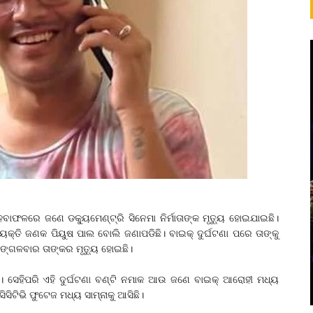
େବାଫଳରେ ଜଣେ ଡକ୍ୟୁମେଣ୍ଟ୍ରି ସିନେମା ନିର୍ମାତାଙ୍କ ମୃତ୍ୟୁ ହୋଇଯାଇଛି।
ବ୍ୟକ୍ତି ଜଣକ ପିୟୁଷ ପାଲ ବୋଲି ଜଣାପଡିଛି। ବାଇକ୍‌ ଦୁର୍ଘଟଣା ପରେ ତାଙ୍କୁ
 ମଙ୍ଗଳବାର ତାଙ୍କର ମୃତ୍ୟୁ ହୋଇଛି।
ା । ସେହିପରି ଏହି ଦୁର୍ଘଟଣା ବଣ୍ଟି ନମାକ ଆଉ ଜଣେ ବାଇକ୍ ଆରୋହୀ ମଧ୍ୟ
ିସିଟିଭି ଫୁଟେଜ ମଧ୍ୟ ସାମ୍ନାକୁ ଆସିଛି।