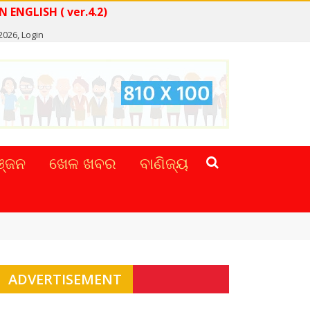
WS IN ENGLISH ( ver.4.2)
2026,
Login
୍ଜନ
ଖେଳ ଖବର
ବାଣିଜ୍ୟ
ADVERTISEMENT