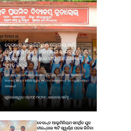
ବେଦାନ୍ତ ଆଲୁମିନିୟମ କୋଇଲା ଖଣି
ପ୍ରକଳ୍ପ ବିଦ୍ୟା ଜରିଆରେ ଝାରସୁଗୁଡ଼ା ଏବଂ
ସୁନ୍ଦରଗଡ଼ ଜିଲ୍ଲାରେ ଗ୍ରାମୀଣ ଶିକ୍ଷାକୁ
ସୁଦୃଢ଼ କରୁଛି
ପାଠପଢାକୁ ଉନ୍ନତ କରିବା, ଶିକ୍ଷକଙ୍କୁ ସମର୍ଥନ କରିବା ଏବଂ ଶିକ୍ଷାଗତ
ସମ୍ବଳକୁ ମଜବୁତ କରିବା ଦ୍ୱାରା ୨୫,୦୦୦ ଛାତ୍ରଛାତ୍ରୀ ଏହା ଦ୍ୱାରା ଉପକୃତ
ହୋଇଛନ୍ତି
ଭୁବନେଶ୍ୱର ୦୪/୦୮/୨୦୨୬ : ଭାରତର ସର୍ବବୃ ...
ବେଦାନ୍ତ ଆଲୁମିନିୟମ ସମର୍ଥିତ ଯୁବ
ତୀରନ୍ଦାଜ ୩ଟି ସ୍ୱର୍ଣ୍ଣ ପଦକ ଜିତିବା