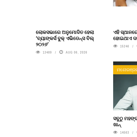
ଲୋକସଭାରେ ଅନୁମୋଦିତ ହେଲା
ଏହି ସ୍ଥାନର
‘ବ୍ୟାଙ୍କର୍ସ ବୁକ୍ ଏଭିଡେନ୍ସ ବିଲ୍
ହୋଇଥାଏ ଦା
୨୦୨୬’
15246
13489
AUG 06, 2026
ମନୋରଞ୍ଜ
ସବୁଠୁ ମହଙ୍ଗ
ଖାନ୍
14563