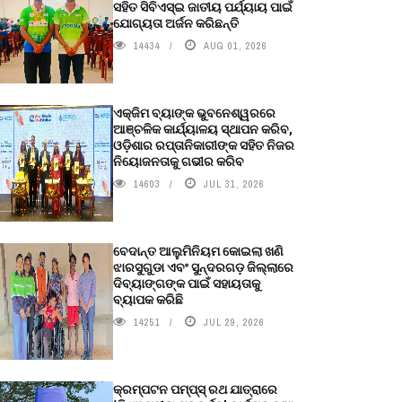
ସହିତ ସିବିଏସ୍ଇ ଜାତୀୟ ପର୍ଯ୍ୟାୟ ପାଇଁ
ଯୋଗ୍ୟତା ଅର୍ଜନ କରିଛନ୍ତି
14434
AUG 01, 2026
ଏକ୍ଜିମ ବ୍ୟାଙ୍କ ଭୁବନେଶ୍ୱରରେ
ଆଞ୍ଚଳିକ କାର୍ଯ୍ୟାଳୟ ସ୍ଥାପନ କରିବ,
ଓଡ଼ିଶାର ରପ୍ତାନିକାରୀଙ୍କ ସହିତ ନିଜର
ନିୟୋଜନତାକୁ ଗଭୀର କରିବ
14603
JUL 31, 2026
ବେଦାନ୍ତ ଆଲୁମିନିୟମ କୋଇଲା ଖଣି
ଝାରସୁଗୁଡା ଏବଂ ସୁନ୍ଦରଗଡ଼ ଜିଲ୍ଲାରେ
ଦିବ୍ୟାଙ୍ଗଙ୍କ ପାଇଁ ସହାୟତାକୁ
ବ୍ୟାପକ କରିଛି
14251
JUL 29, 2026
କ୍ରମ୍ପଟନ ପମ୍ପ୍‌ସ୍‌ ରଥ ଯାତ୍ରାରେ