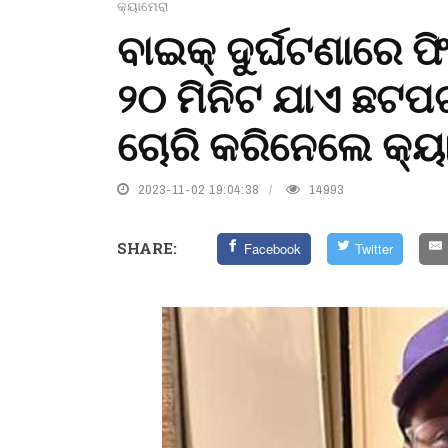
କ୍ୟାମେରା
ବାଇକ୍ ଦୁର୍ଘଟଣାରେ ଫିଲ
୨୦ ମିନିଟ ଯାଏ ଛଟ
ଚୋରି କରିନେଲେ କ୍ୟ
2023-11-02 19:04:38
14993
SHARE:
Facebook
Twitter