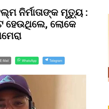
୍ମ ନିର୍ମାତାଙ୍କ ମୃତ୍ୟୁ :
ପଟ ହେଉଥିଲେ, ଲୋକେ
ାମେରା
E-Mail
WhatsApp
Telegram