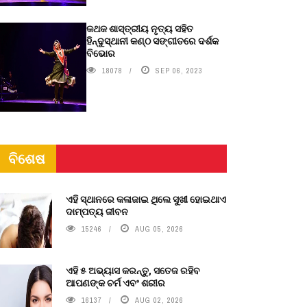
କଥକ ଶାସ୍ତ୍ରୀୟ ନୃତ୍ୟ ସହିତ
ହିନ୍ଦୁସ୍ଥାନୀ କଣ୍ଠ ସଙ୍ଗୀତରେ ଦର୍ଶକ
ବିଭୋର
18078
SEP 06, 2023
ବିଶେଷ
ଏହି ସ୍ଥାନରେ କଳାଜାଇ ଥିଲେ ସୁଖୀ ହୋଇଥାଏ
ଦାମ୍ପତ୍ୟ ଜୀବନ
15246
AUG 05, 2026
ଏହି ୫ ଅଭ୍ୟାସ କରନ୍ତୁ, ସତେଜ ରହିବ
ଆପଣଙ୍କ ଚର୍ମ ଏବଂ ଶରୀର
16137
AUG 02, 2026