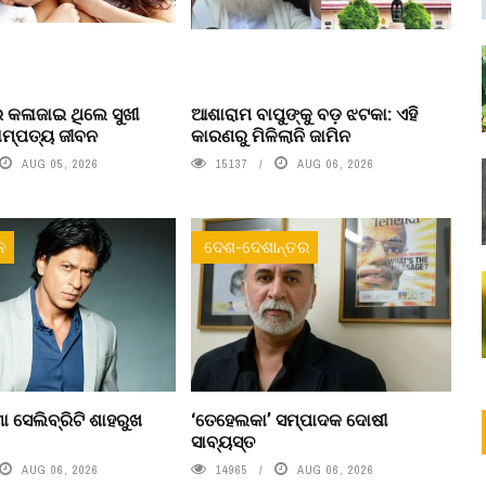
େ କଳାଜାଇ ଥିଲେ ସୁଖୀ
ଆଶାରାମ ବାପୁଙ୍କୁ ବଡ଼ ଝଟକା: ଏହି
ମ୍ପତ୍ୟ ଜୀବନ
କାରଣରୁ ମିଳିଲାନି ଜାମିନ
AUG 05, 2026
15137
AUG 06, 2026
ନ
ଦେଶ-ଦେଶାନ୍ତର
ା ସେଲିବ୍ରିଟି ଶାହରୁଖ
‘ତେହେଲକା’ ସମ୍ପାଦକ ଦୋଷୀ
ସାବ୍ୟସ୍ତ
AUG 06, 2026
14965
AUG 06, 2026