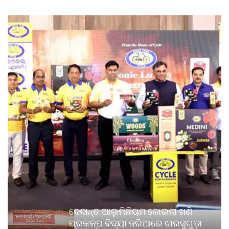
ବେଦାନ୍ତ ଆଲୁମିନିୟମ କୋଇଲା ଖଣି
ପ୍ରକଳ୍ପ ବିଦ୍ୟା ଜରିଆରେ ଝାରସୁଗୁଡ଼ା