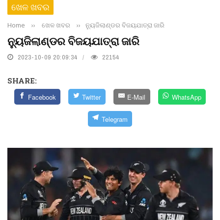
ଖେଳ ଖବର
Home
››
ଖେଳ ଖବର
››
ନ୍ୟୁଜିଲାଣ୍ଡର ବିଜୟଯାତ୍ରା ଜାରି
ନ୍ୟୁଜିଲାଣ୍ଡର ବିଜୟଯାତ୍ରା ଜାରି
2023-10-09 20:09:34
22154
SHARE:
Facebook
Twitter
E-Mail
WhatsApp
Telegram