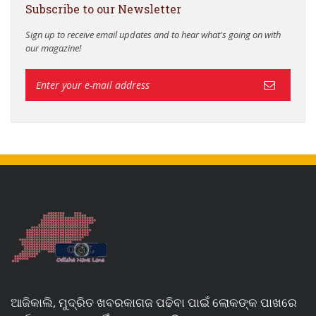
Subscribe to our Newsletter
Sign up to receive email updates and to hear what's going on with
our magazine!
ଆଜିକାଲି, ମୁଦ୍ରିତ ଖବରକାଗଜ ପଢିବା ପାଇଁ ଲୋକଙ୍କ ପାଖରେ