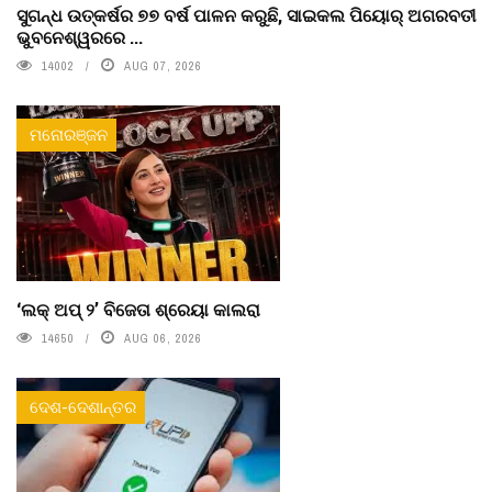
ସୁଗନ୍ଧ ଉତ୍କର୍ଷର ୭୭ ବର୍ଷ ପାଳନ କରୁଛି, ସାଇକଲ ପିୟୋର୍‌ ଅଗରବତୀ
ଭୁବନେଶ୍ୱରରେ ...
14002
AUG 07, 2026
ମନୋରଞ୍ଜନ
‘ଲକ୍ ଅପ୍ ୨’ ବିଜେତା ଶ୍ରେୟା କାଲରା
14650
AUG 06, 2026
ଦେଶ-ଦେଶାନ୍ତର