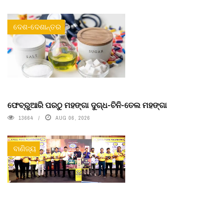
ଦେଶ-ଦେଶାନ୍ତର
ଫେବ୍ରୁଆରି ପରଠୁ ମହଙ୍ଗା ଦୁଗ୍ଧ-ଚିନି-ତେଲ ମହଙ୍ଗା
13664
AUG 06, 2026
ବାଣିଜ୍ୟ