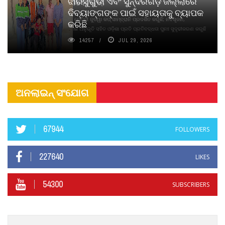
ଝାରସୁଗୁଡା ଏବଂ ସୁନ୍ଦରଗଡ଼ ଜିଲ୍ଲାରେ
ନବସୃଜନ ଉନ୍ମୋଚନ କଲା
ଦିବ୍ୟାଙ୍ଗଙ୍କ ପାଇଁ ସହାୟତାକୁ ବ୍ୟାପକ
ବାଉଁଶ ବିହୀନ କଠିନ ଧୂପ ଏବଂ ମେଦିନୀ ଜୁଡୱା କପ୍‌ ସାମ୍ବ୍ରାନି ପ୍ରଦର୍ଶିତ କରୁଛି; ନବସୃଜନ,
କରିଛି
ଦୀର୍ଘସ୍ଥାୟିତା ଏବଂ ଆଧ୍ୟାତ୍ମିକ ଅନୁଭୂତି ସହିତ ଓଡ଼ିଶା ପ୍ରତି ପ୍ରତିବଦ୍ଧତା ପୁନଃ ସୁଦୃଢୀକରଣ କରୁଛି
14257
JUL 29, 2026
ଅନଲାଇନ୍ ସଂଯୋଗ
67944
FOLLOWERS
227640
LIKES
54300
SUBSCRIBERS