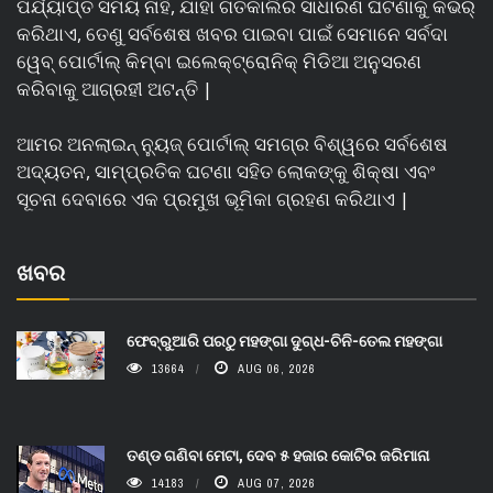
ପର୍ଯ୍ୟାପ୍ତ ସମୟ ନାହିଁ, ଯାହା ଗତକାଲିର ସାଧାରଣ ଘଟଣାକୁ କଭର୍
କରିଥାଏ, ତେଣୁ ସର୍ବଶେଷ ଖବର ପାଇବା ପାଇଁ ସେମାନେ ସର୍ବଦା
ୱେବ୍ ପୋର୍ଟାଲ୍ କିମ୍ବା ଇଲେକ୍ଟ୍ରୋନିକ୍ ମିଡିଆ ଅନୁସରଣ
କରିବାକୁ ଆଗ୍ରହୀ ଅଟନ୍ତି |
ଆମର ଅନଲାଇନ୍ ନ୍ୟୁଜ୍ ପୋର୍ଟାଲ୍ ସମଗ୍ର ବିଶ୍ୱରେ ସର୍ବଶେଷ
ଅଦ୍ୟତନ, ସାମ୍ପ୍ରତିକ ଘଟଣା ସହିତ ଲୋକଙ୍କୁ ଶିକ୍ଷା ଏବଂ
ସୂଚନା ଦେବାରେ ଏକ ପ୍ରମୁଖ ଭୂମିକା ଗ୍ରହଣ କରିଥାଏ |
ଖବର
ଫେବ୍ରୁଆରି ପରଠୁ ମହଙ୍ଗା ଦୁଗ୍ଧ-ଚିନି-ତେଲ ମହଙ୍ଗା
13664
AUG 06, 2026
ତଣ୍ଡ ଗଣିବା ମେଟା, ଦେବ ୫ ହଜାର କୋଟିର ଜରିମାନା
14183
AUG 07, 2026