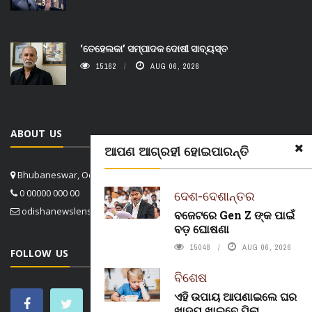
‘ତେହେଲକା’ ସମ୍ପାଦକ ଦୋଷୀ ସାବ୍ୟସ୍ତ
15162
AUG 06, 2026
ABOUT US
ଆପଣ ଆଗ୍ରହୀ ହୋଇପାରନ୍ତି
Bhubaneswar, Odisha, India
0 00000 000 00
ଦେଶ-ଦେଶାନ୍ତର
odishanewslens@gmail.com
ବଜେଟରେ Gen Z ଙ୍କ ପାଇଁ
ବଡ଼ ଘୋଷଣା
15048
AUG 06, 2026
FOLLOW US
ବିଶେଷ
ଏହି ଉପାୟ ଆପଣାଇଲେ ଘର
ଖାଦ୍ୟ ଖାଇବେ ପିଲା