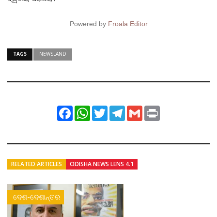
Powered by
Froala Editor
TAGS
NEWSLAND
Facebook
WhatsApp
Twitter
Telegram
Gmail
Print
RELATED ARTICLES
ODISHA NEWS LENS 4.1
ଦେଶ-ଦେଶାନ୍ତର