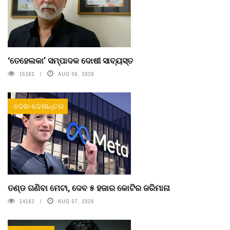
‘ତେହେଲକା’ ସମ୍ପାଦକ ଦୋଷୀ ସାବ୍ୟସ୍ତ
15162
AUG 06, 2026
ଦେଶ-ଦେଶାନ୍ତର
ତଣ୍ଡ ଗଣିବା ମେଟା, ଦେବ ୫ ହଜାର କୋଟିର ଜରିମାନା
14183
AUG 07, 2026