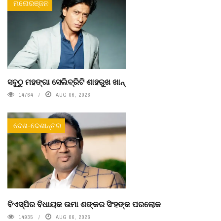
ମନୋରଞ୍ଜନ
ସବୁଠୁ ମହଙ୍ଗା ସେଲିବ୍ରିଟି ଶାହରୁଖ ଖାନ୍
14764
AUG 06, 2026
ଦେଶ-ଦେଶାନ୍ତର
ବିଏସ୍‌ପିର ବିଧାୟକ ଉମା ଶଙ୍କର ସିଂହଙ୍କ ପରଲୋକ
14935
AUG 06, 2026