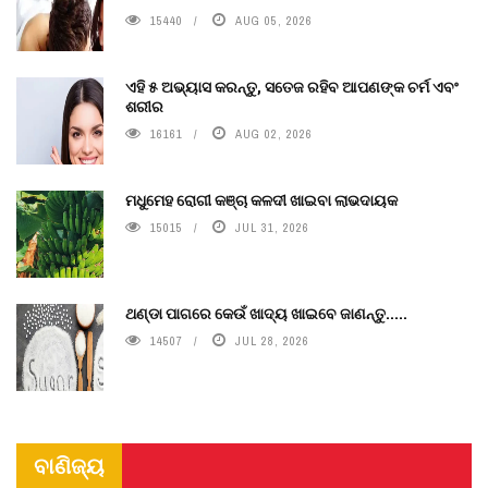
15440
AUG 05, 2026
ଏହି ୫ ଅଭ୍ୟାସ କରନ୍ତୁ, ସତେଜ ରହିବ ଆପଣଙ୍କ ଚର୍ମ ଏବଂ
ଶରୀର
16161
AUG 02, 2026
ମଧୁମେହ ରୋଗୀ କଞ୍ଚା କଳଦୀ ଖାଇବା ଲାଭଦାୟକ
15015
JUL 31, 2026
ଥଣ୍ଡା ପାଗରେ କେଉଁ ଖାଦ୍ୟ ଖାଇବେ ଜାଣନ୍ତୁ.....
14507
JUL 28, 2026
ବାଣିଜ୍ୟ