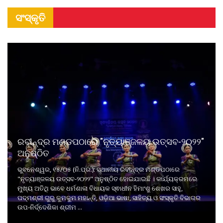
ସଂସ୍କୃତି
ରବୀନ୍ଦ୍ର ମଣ୍ଡପଠାରେ "ନୃତ୍ୟାଞ୍ଜଳୟ ଉତ୍ସବ-୨୦୨୨"
ଅନୁଷ୍ଠିତ
ଭୁବନେଶ୍ୱର, ୧୫/୦୫ (ନି.ପ୍ର.): ସ୍ଥାନୀୟ ରବୀନ୍ଦ୍ର ମଣ୍ଡପଠାରେ
"ନୃତ୍ୟାଞ୍ଜଳୟ ଉତ୍ସବ-୨୦୨୨" ଅନୁଷ୍ଠିତ ହୋଇଯାଇଛି । କାର୍ଯ୍ୟକ୍ରମରେ
ମୁଖ୍ୟ ଅତିଥି ଭାବେ ଧର୍ମଶାଳା ବିଧାୟକ ସ୍ଵାଧୀନ ହିମାଂଶୁ ଶେଖର ସାହୁ,
ପଦ୍ମଶ୍ରୀ ଗୁରୁ କୁମକୁମ ମହାନ୍ତି, ଓଡ଼ିଆ ଭାଷା, ସାହିତ୍ୟ ଓ ସଂସ୍କୃତି ବିଭାଗର
ଉପ-ନିର୍ଦ୍ଦେଶିକା ଶ୍ରୀମ ...