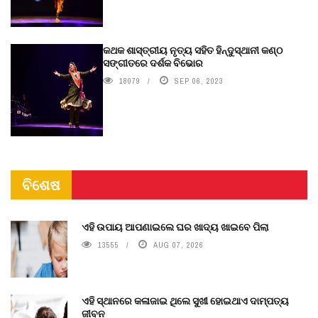
କଥକ ଶାସ୍ତ୍ରୀୟ ନୃତ୍ୟ ସହିତ ହିନ୍ଦୁସ୍ଥାନୀ କଣ୍ଠ
ସଙ୍ଗୀତରେ ଦର୍ଶକ ବିଭୋର
18079
SEP 06, 2023
ବିଶେଷ
ଏହି ଉପାୟ ଆପଣାଇଲେ ଘର ଖାଦ୍ୟ ଖାଇବେ ପିଲା
13555
AUG 07, 2026
ଏହି ସ୍ଥାନରେ କଳାଜାଇ ଥିଲେ ସୁଖୀ ହୋଇଥାଏ ଦାମ୍ପତ୍ୟ
ଜୀବନ