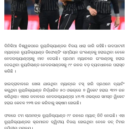
ଦିନିକିଆ ବିଶ୍ୱକପରେ ନ୍ୟୁଜିଲ୍ୟାଣ୍ଡର ବିଜୟ ଧାରା ଜାରି ରହିଛି। ଉଦଘାଟନୀ
ମ୍ୟାଚ୍‌ରେ ନ୍ୟୁଜିଲ୍ୟାଣ୍ଡ ଡିଫେଣ୍ଡିଂ ଚାମ୍ପିୟନ ଇଂଲଣ୍ଡକୁ ହରାଇଥିବା ବେଳେ
ନେଦରଲ୍ୟାଣ୍ଡ୍ସକୁ ମାତ ଦେଇଛି। ପ୍ରଥମ ମ୍ୟାଚରେ ଇଂଲଣ୍ଡକୁ ହରାଇ
ଦେଇଥିବା ନ୍ୟୁଜିଲାଣ୍ଡ ନେଦରଲାଣ୍ଡସକୁ ୯୯ ରନର ବଡ଼ ବ୍ୟବଧାନରେ ପରାସ୍ତ
କରିଛି ।
ହାଇଦ୍ରାବାଦରେ ଖେଳା ଯାଉଥିବା ମ୍ୟାଚ୍‌ରେ ଟସ୍‌ ହାରି ପ୍ରଥମେ ବ୍ୟାଟିଂ
କରୁଥିବା ନ୍ୟୁଜିଲ୍ୟାଣ୍ଡ ନିର୍ଦ୍ଧାରିତ ୫୦ ଓଭର୍‌ରେ ୭ ୱିକେଟ ହରାଇ ୩୨୨ ରନ
କରିଥିଲା। ଏହାର ଜବାବରେ ନେଦରଲ୍ୟାଣ୍ଡ୍ସ ୪୭.୩ ଓଭର୍‌ରେ ସମସ୍ତ ୱିକେଟ
ହରାଇ କେବଳ ୨୨୩ ରନ କରିବାକୁ ସକ୍ଷମ ହୋଇଛି।
ଫଳରେ ଟମ ଲାଥମଙ୍କ ନ୍ୟୁଜିଲ୍ୟାଣ୍ଡ ୯୯ ରନରେ ମ୍ୟାଚ୍ ଜିତି ନେଇଛି। ଏହା
ନ୍ୟୁଜିଲ୍ୟାଣ୍ଡର କ୍ରମାଗତ ଦ୍ୱିତୀୟ ବିଜୟ ହୋଇଥିବା ବେଳେ ଡଚ୍‌ ଟିମର
ଦ୍ୱିତୀୟ ପରାଜୟ।