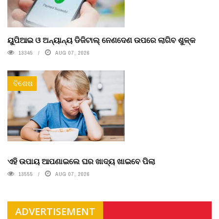
ୟୁପିଆଇ ଓ ଅନ୍ୟାନ୍ୟ ଡିଜିଟାଲ୍ ନେଣଦେଣ ଉପରେ ଲାଗିବ ଶୁଳ୍କ
13345
AUG 07, 2026
ବିଶେଷ
ଏହି ଉପାୟ ଆପଣାଇଲେ ଘର ଖାଦ୍ୟ ଖାଇବେ ପିଲା
13555
AUG 07, 2026
ADVERTISEMENT