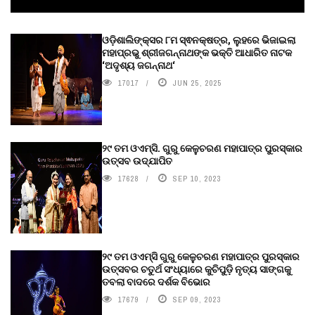
ଓଡ଼ିଶାଲିଙ୍କ୍ସର ୮ମ ସ୍ଵନକ୍ଷତ୍ର, ଲୁହରେ ଭିଜାଇଲା
ମହାପ୍ରଭୁ ଶ୍ରୀଜଗନ୍ନାଥଙ୍କ ଭକ୍ତି ଆଧାରିତ ନାଟକ
‘ଅଦୃଶ୍ୟ ଜଗନ୍ନାଥ‘
17017
JUN 25, 2025
୨୯ ତମ ଓଏମ୍‌ସି. ଗୁରୁ କେଳୁଚରଣ ମହାପାତ୍ର ପୁରସ୍କାର
ଉତ୍ସବ ଉଦ୍‍ଯାପିତ
17628
SEP 10, 2023
୨୯ ତମ ଓଏମ୍‌ସି ଗୁରୁ କେଳୁଚରଣ ମହାପାତ୍ର ପୁରସ୍କାର
ଉତ୍ସବର ଚତୁର୍ଥ ସଂଧ୍ୟାରେ କୁଚିପୁଡ଼ି ନୃତ୍ୟ ସାଙ୍ଗକୁ
ତବଲା ବାଦରେ ଦର୍ଶକ ବିଭୋର
17679
SEP 09, 2023