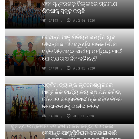
ଏବଂ ସୁନ୍ଦରଗଡ଼ ଜିଲ୍ଲାରେ ଗ୍ରାମୀଣ
ଶିକ୍ଷାକୁ ସୁଦୃଢ଼ କରୁଛି
14143
AUG 04, 2026
ବେଦାନ୍ତ ଆଲୁମିନିୟମ ସମର୍ଥିତ ଯୁବ
ତୀରନ୍ଦାଜ ୩ଟି ସ୍ୱର୍ଣ୍ଣ ପଦକ ଜିତିବା
ସହିତ ସିବିଏସ୍ଇ ଜାତୀୟ ପର୍ଯ୍ୟାୟ ପାଇଁ
ଯୋଗ୍ୟତା ଅର୍ଜନ କରିଛନ୍ତି
14438
AUG 01, 2026
ଏକ୍ଜିମ ବ୍ୟାଙ୍କ ଭୁବନେଶ୍ୱରରେ
ଆଞ୍ଚଳିକ କାର୍ଯ୍ୟାଳୟ ସ୍ଥାପନ କରିବ,
ଓଡ଼ିଶାର ରପ୍ତାନିକାରୀଙ୍କ ସହିତ ନିଜର
ନିୟୋଜନତାକୁ ଗଭୀର କରିବ
14606
JUL 31, 2026
ସୁଗନ୍ଧ ଉତ୍କର୍ଷର ୭୭ ବର୍ଷ ପାଳନ କରୁଛି, ସାଇକଲ
ବେଦାନ୍ତ ଆଲୁମିନିୟମ କୋଇଲା ଖଣି
ପିୟୋର୍‌ ଅଗରବତୀ ଭୁବନେଶ୍ୱରରେ ପାର୍ବଣ କାଳୀନ