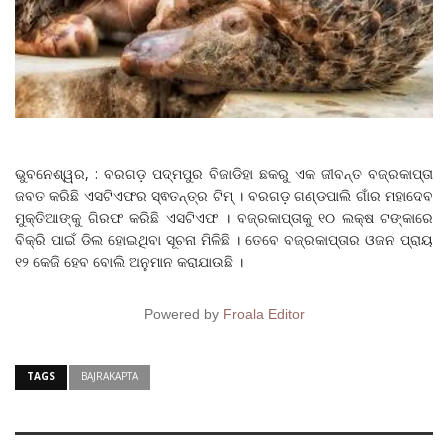
ଭୁବନେଶ୍ୱର, : ବରଗଡ଼ ପଦ୍ମପୁର ବିଜାଡିହା ଛକରୁ ଏକ ଜୀବନ୍ତ ବଜ୍ରକାପ୍ତା
ଜବତ କରିଛି ଏସଟିଏଫର ସ୍ଵତନ୍ତ୍ର ଟିମ୍ । ବରଗଡ଼ ଗଣ୍ଡପାଲି ଗାଁର ମହାଦେବ
ମୁକ୍ତିଆଙ୍କୁ ଗିରଫ କରିଛି ଏସଟିଏଫ । ବଜ୍ରକାପ୍ତାକୁ ୧୦ ଲକ୍ଷ ଟଙ୍କାରେ
ବିକ୍ରି ପାଇଁ ଡିଲ ହୋଇଥିବା ସୂଚନା ମିଳିଛି । ତେବେ ବଜ୍ରକାପ୍ତାର ଓଜନ ପ୍ରାୟ
୧୨ କେଜି ହେବ ବୋଲି ଅନୁମାନ କରାଯାଉଛି ।
Powered by
Froala Editor
TAGS
BAJRAKAPTA