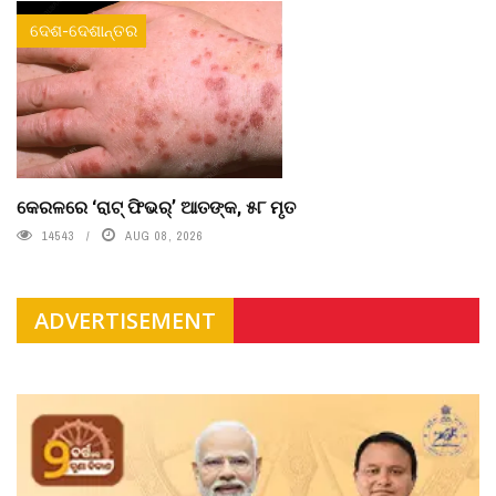
ଦେଶ-ଦେଶାନ୍ତର
କେରଳରେ ‘ରାଟ୍ ଫିଭର୍’ ଆତଙ୍କ, ୫୮ ମୃତ
14543
AUG 08, 2026
ADVERTISEMENT