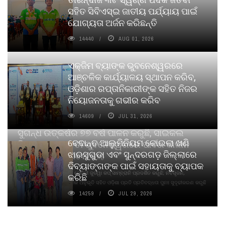
ସହିତ ସିବିଏସ୍ଇ ଜାତୀୟ ପର୍ଯ୍ୟାୟ ପାଇଁ
ଯୋଗ୍ୟତା ଅର୍ଜନ କରିଛନ୍ତି
14440
AUG 01, 2026
ଏକ୍ଜିମ ବ୍ୟାଙ୍କ ଭୁବନେଶ୍ୱରରେ
ଆଞ୍ଚଳିକ କାର୍ଯ୍ୟାଳୟ ସ୍ଥାପନ କରିବ,
ଓଡ଼ିଶାର ରପ୍ତାନିକାରୀଙ୍କ ସହିତ ନିଜର
ନିୟୋଜନତାକୁ ଗଭୀର କରିବ
14609
JUL 31, 2026
ସୁଗନ୍ଧ ଉତ୍କର୍ଷର ୭୭ ବର୍ଷ ପାଳନ କରୁଛି, ସାଇକଲ
ବେଦାନ୍ତ ଆଲୁମିନିୟମ କୋଇଲା ଖଣି
ପିୟୋର୍‌ ଅଗରବତୀ ଭୁବନେଶ୍ୱରରେ ପାର୍ବଣ କାଳୀନ
ଝାରସୁଗୁଡା ଏବଂ ସୁନ୍ଦରଗଡ଼ ଜିଲ୍ଲାରେ
ନବସୃଜନ ଉନ୍ମୋଚନ କଲା
ଦିବ୍ୟାଙ୍ଗଙ୍କ ପାଇଁ ସହାୟତାକୁ ବ୍ୟାପକ
ବାଉଁଶ ବିହୀନ କଠିନ ଧୂପ ଏବଂ ମେଦିନୀ ଜୁଡୱା କପ୍‌ ସାମ୍ବ୍ରାନି ପ୍ରଦର୍ଶିତ କରୁଛି; ନବସୃଜନ,
କରିଛି
ଦୀର୍ଘସ୍ଥାୟିତା ଏବଂ ଆଧ୍ୟାତ୍ମିକ ଅନୁଭୂତି ସହିତ ଓଡ଼ିଶା ପ୍ରତି ପ୍ରତିବଦ୍ଧତା ପୁନଃ ସୁଦୃଢୀକରଣ କରୁଛି
14259
JUL 29, 2026