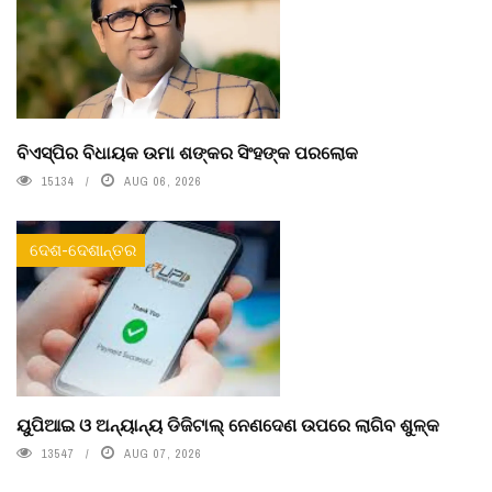
ବିଏସ୍‌ପିର ବିଧାୟକ ଉମା ଶଙ୍କର ସିଂହଙ୍କ ପରଲୋକ
15134
AUG 06, 2026
ଦେଶ-ଦେଶାନ୍ତର
ୟୁପିଆଇ ଓ ଅନ୍ୟାନ୍ୟ ଡିଜିଟାଲ୍ ନେଣଦେଣ ଉପରେ ଲାଗିବ ଶୁଳ୍କ
13547
AUG 07, 2026