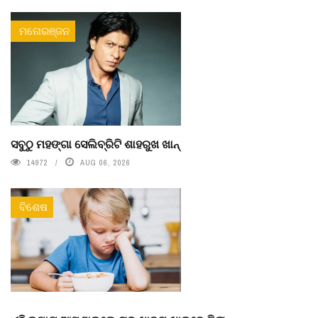
ମନୋରଞ୍ଜନ
ସବୁଠୁ ମହଙ୍ଗା ସେଲିବ୍ରିଟି ଶାହରୁଖ ଖାନ୍
14972
AUG 06, 2026
ବିଶେଷ