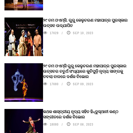
୨୯ ତମ ଓଏମ୍‌ସି. ଗୁରୁ କେଳୁଚରଣ ମହାପାତ୍ର ପୁରସ୍କାର
ଉତ୍ସବ ଉଦ୍‍ଯାପିତ
17629
SEP 10, 2023
୨୯ ତମ ଓଏମ୍‌ସି ଗୁରୁ କେଳୁଚରଣ ମହାପାତ୍ର ପୁରସ୍କାର
ଉତ୍ସବର ଚତୁର୍ଥ ସଂଧ୍ୟାରେ କୁଚିପୁଡ଼ି ନୃତ୍ୟ ସାଙ୍ଗକୁ
ତବଲା ବାଦରେ ଦର୍ଶକ ବିଭୋର
17680
SEP 09, 2023
କଥକ ଶାସ୍ତ୍ରୀୟ ନୃତ୍ୟ ସହିତ ହିନ୍ଦୁସ୍ଥାନୀ କଣ୍ଠ
ସଙ୍ଗୀତରେ ଦର୍ଶକ ବିଭୋର
18080
SEP 06, 2023