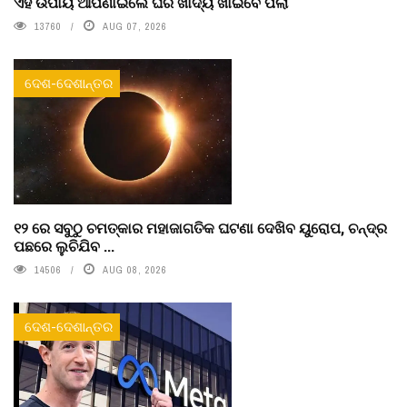
ଏହି ଉପାୟ ଆପଣାଇଲେ ଘର ଖାଦ୍ୟ ଖାଇବେ ପିଲା
13760
AUG 07, 2026
ଦେଶ-ଦେଶାନ୍ତର
୧୨ ରେ ସବୁଠୁ ଚମତ୍କାର ମହାଜାଗତିକ ଘଟଣା ଦେଖିବ ୟୁରୋପ, ଚନ୍ଦ୍ର
ପଛରେ ଲୁଚିଯିବ ...
14506
AUG 08, 2026
ଦେଶ-ଦେଶାନ୍ତର