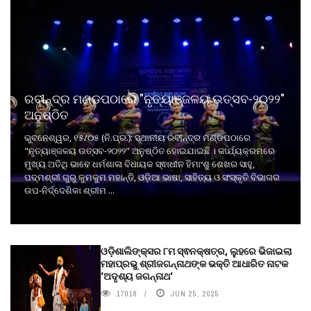
ରବୀନ୍ଦ୍ର ମଣ୍ଡପଠାରେ "ନୃତ୍ୟାଞ୍ଜଳୟ ଉତ୍ସବ-୨୦୨୨"
ଅନୁଷ୍ଠିତ
ଭୁବନେଶ୍ୱର, ୧୫/୦୫ (ନି.ପ୍ର.): ସ୍ଥାନୀୟ ରବୀନ୍ଦ୍ର ମଣ୍ଡପଠାରେ
"ନୃତ୍ୟାଞ୍ଜଳୟ ଉତ୍ସବ-୨୦୨୨" ଅନୁଷ୍ଠିତ ହୋଇଯାଇଛି । କାର୍ଯ୍ୟକ୍ରମରେ
ମୁଖ୍ୟ ଅତିଥି ଭାବେ ଧର୍ମଶାଳା ବିଧାୟକ ସ୍ଵାଧୀନ ହିମାଂଶୁ ଶେଖର ସାହୁ,
ପଦ୍ମଶ୍ରୀ ଗୁରୁ କୁମକୁମ ମହାନ୍ତି, ଓଡ଼ିଆ ଭାଷା, ସାହିତ୍ୟ ଓ ସଂସ୍କୃତି ବିଭାଗର
ଉପ-ନିର୍ଦ୍ଦେଶିକା ଶ୍ରୀମ ...
ଓଡ଼ିଶାଲିଙ୍କ୍ସର ୮ମ ସ୍ଵନକ୍ଷତ୍ର, ଲୁହରେ ଭିଜାଇଲା
ମହାପ୍ରଭୁ ଶ୍ରୀଜଗନ୍ନାଥଙ୍କ ଭକ୍ତି ଆଧାରିତ ନାଟକ
‘ଅଦୃଶ୍ୟ ଜଗନ୍ନାଥ‘
17018
JUN 25, 2025