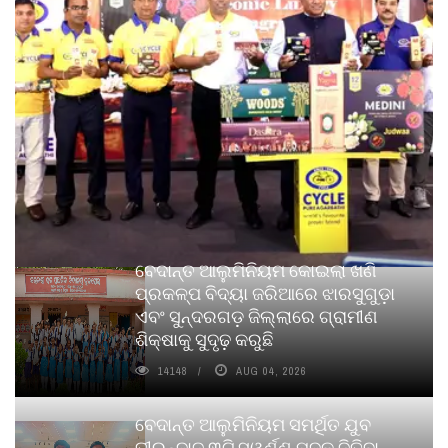
ବେଦାନ୍ତ ଆଲୁମିନିୟମ କୋଇଲା ଖଣି
ପ୍ରକଳ୍ପ ବିଦ୍ୟା ଜରିଆରେ ଝାରସୁଗୁଡ଼ା
ଏବଂ ସୁନ୍ଦରଗଡ଼ ଜିଲ୍ଲାରେ ଗ୍ରାମୀଣ
ଶିକ୍ଷାକୁ ସୁଦୃଢ଼ କରୁଛି
14148
AUG 04, 2026
ବେଦାନ୍ତ ଆଲୁମିନିୟମ ସମର୍ଥିତ ଯୁବ
ତୀରନ୍ଦାଜ ୩ଟି ସ୍ୱର୍ଣ୍ଣ ପଦକ ଜିତିବା