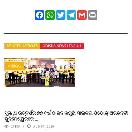
Facebook
WhatsApp
Twitter
Telegram
Gmail
Print
RELATED ARTICLES
ODISHA NEWS LENS 4.1
ବାଣିଜ୍ୟ
ସୁଗନ୍ଧ ଉତ୍କର୍ଷର ୭୭ ବର୍ଷ ପାଳନ କରୁଛି, ସାଇକଲ ପିୟୋର୍‌ ଅଗରବତୀ
ଭୁବନେଶ୍ୱରରେ ...
14189
AUG 07, 2026