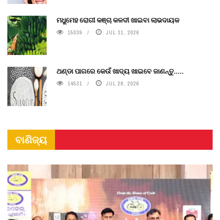
ମଧୁମେହ ରୋଗୀ କଞ୍ଚା କଳଦୀ ଖାଇବା ଲାଭଦାୟକ
15039
JUL 31, 2026
ଥଣ୍ଡା ପାଗରେ କେଉଁ ଖାଦ୍ୟ ଖାଇବେ ଜାଣନ୍ତୁ.....
14531
JUL 28, 2026
ବାଣିଜ୍ୟ