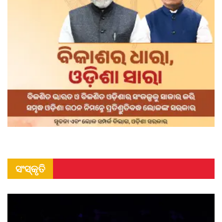
ସଂସ୍କୃତି