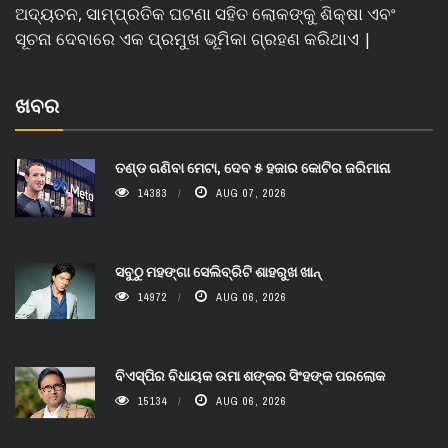
ଅଦ୍ୟତନ, ସାମ୍ପ୍ରତିକ ଘଟଣା ସହିତ ଲୋକଙ୍କୁ ଶିକ୍ଷା ଏବଂ
ସୂଚନା ଦେବାରେ ଏକ ପ୍ରମୁଖ ଭୂମିକା ଗ୍ରହଣ କରିଥାଏ |
ଖବର
ତଣ୍ଡ ଗଣିବା ମେଟା, ଦେବ ୫ ହଜାର କୋଟିର ଜରିମାନା
14383
AUG 07, 2026
ସବୁଠୁ ମହଙ୍ଗା ସେଲିବ୍ରିଟି ଶାହରୁଖ ଖାନ୍
14972
AUG 06, 2026
ବିଏସ୍‌ପିର ବିଧାୟକ ଉମା ଶଙ୍କର ସିଂହଙ୍କ ପରଲୋକ
15134
AUG 06, 2026