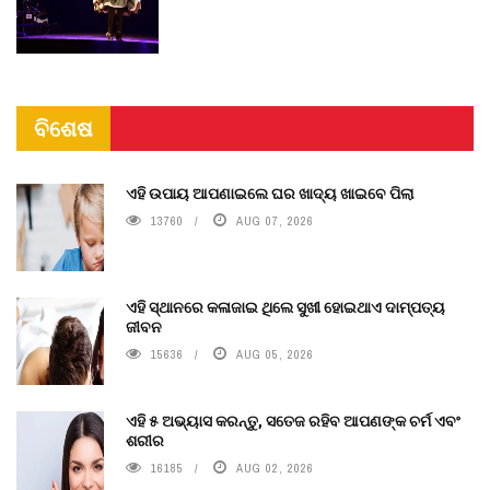
ବିଶେଷ
ଏହି ଉପାୟ ଆପଣାଇଲେ ଘର ଖାଦ୍ୟ ଖାଇବେ ପିଲା
13760
AUG 07, 2026
ଏହି ସ୍ଥାନରେ କଳାଜାଇ ଥିଲେ ସୁଖୀ ହୋଇଥାଏ ଦାମ୍ପତ୍ୟ
ଜୀବନ
15636
AUG 05, 2026
ଏହି ୫ ଅଭ୍ୟାସ କରନ୍ତୁ, ସତେଜ ରହିବ ଆପଣଙ୍କ ଚର୍ମ ଏବଂ
ଶରୀର
16185
AUG 02, 2026