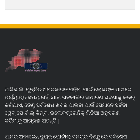
ଆଜିକାଲି, ମୁଦ୍ରିତ ଖବରକାଗଜ ପଢିବା ପାଇଁ ଲୋକଙ୍କ ପାଖରେ
ପର୍ଯ୍ୟାପ୍ତ ସମୟ ନାହିଁ, ଯାହା ଗତକାଲିର ସାଧାରଣ ଘଟଣାକୁ କଭର୍
କରିଥାଏ, ତେଣୁ ସର୍ବଶେଷ ଖବର ପାଇବା ପାଇଁ ସେମାନେ ସର୍ବଦା
ୱେବ୍ ପୋର୍ଟାଲ୍ କିମ୍ବା ଇଲେକ୍ଟ୍ରୋନିକ୍ ମିଡିଆ ଅନୁସରଣ
କରିବାକୁ ଆଗ୍ରହୀ ଅଟନ୍ତି |
ଆମର ଅନଲାଇନ୍ ନ୍ୟୁଜ୍ ପୋର୍ଟାଲ୍ ସମଗ୍ର ବିଶ୍ୱରେ ସର୍ବଶେଷ