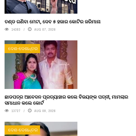
ତଣ୍ଡ ଗଣିବା ମେଟା, ଦେବ ୫ ହଜାର କୋଟିର ଜରିମାନା
14383
AUG 07, 2026
ଦେଶ-ଦେଶାନ୍ତର
ଛାଡପତ୍ର ଆବେଦନ ପ୍ରତ୍ୟାହାର କଲେ ବିଜୟଙ୍କ ପତ୍ନୀ, ମାମଲାର
ସମାଧାନ କଲେ କୋର୍ଟ
13727
AUG 08, 2026
ଦେଶ-ଦେଶାନ୍ତର