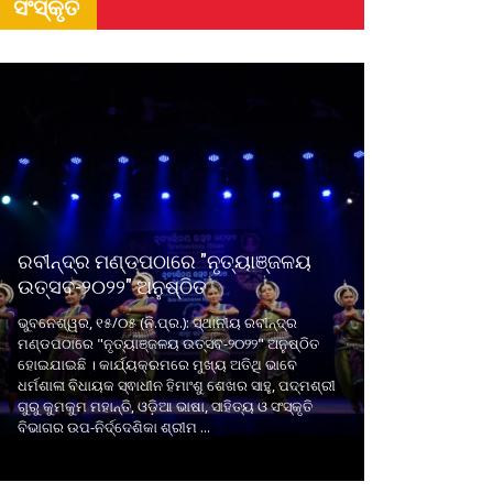
ସଂସ୍କୃତି
ରବୀନ୍ଦ୍ର ମଣ୍ଡପଠାରେ "ନୃତ୍ୟାଞ୍ଜଳୟ
ଉତ୍ସବ-୨୦୨୨" ଅନୁଷ୍ଠିତ
ଭୁବନେଶ୍ୱର, ୧୫/୦୫ (ନି.ପ୍ର.): ସ୍ଥାନୀୟ ରବୀନ୍ଦ୍ର
ମଣ୍ଡପଠାରେ "ନୃତ୍ୟାଞ୍ଜଳୟ ଉତ୍ସବ-୨୦୨୨" ଅନୁଷ୍ଠିତ
ହୋଇଯାଇଛି । କାର୍ଯ୍ୟକ୍ରମରେ ମୁଖ୍ୟ ଅତିଥି ଭାବେ
ଧର୍ମଶାଳା ବିଧାୟକ ସ୍ଵାଧୀନ ହିମାଂଶୁ ଶେଖର ସାହୁ, ପଦ୍ମଶ୍ରୀ
ଗୁରୁ କୁମକୁମ ମହାନ୍ତି, ଓଡ଼ିଆ ଭାଷା, ସାହିତ୍ୟ ଓ ସଂସ୍କୃତି
ବିଭାଗର ଉପ-ନିର୍ଦ୍ଦେଶିକା ଶ୍ରୀମ ...