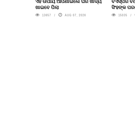
ଏହି ଉପାୟ ଆପଣାଇଲେ ଘର ଖାଦ୍ୟ
ବିଏସ୍‌ପିର 
ଖାଇବେ ପିଲା
ସିଂହଙ୍କ ପ
13657
AUG 07, 2026
15035