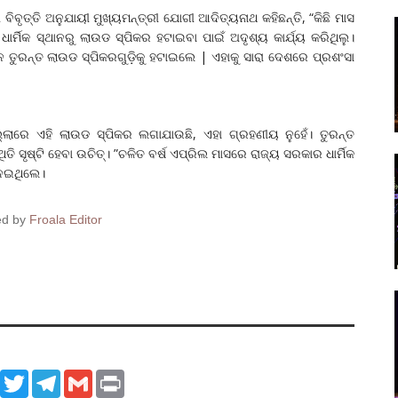
ିବୃତ୍ତି ଅନୁଯାୟୀ ମୁଖ୍ୟମନ୍ତ୍ରୀ ଯୋଗୀ ଆଦିତ୍ୟନାଥ କହିଛନ୍ତି, “କିଛି ମାସ
ଧାର୍ମିକ ସ୍ଥାନରୁ ଲାଉଡ ସ୍ପିକର ହଟାଇବା ପାଇଁ ଅଦୃଶ୍ୟ କାର୍ଯ୍ୟ କରିଥିଲୁ।
ୁରନ୍ତ ଲାଉଡ ସ୍ପିକରଗୁଡ଼ିକୁ ହଟାଇଲେ | ଏହାକୁ ସାରା ଦେଶରେ ପ୍ରଶଂସା
ଲ୍ଲାରେ ଏହି ଲାଉଡ ସ୍ପିକର ଲଗାଯାଉଛି, ଏହା ଗ୍ରହଣୀୟ ନୁହେଁ। ତୁରନ୍ତ
ୃଷ୍ଟି ହେବା ଉଚିତ୍। ”ଚଳିତ ବର୍ଷ ଏପ୍ରିଲ ମାସରେ ରାଜ୍ୟ ସରକାର ଧାର୍ମିକ
ନେଇଥିଲେ।
ed by
Froala Editor
ook
WhatsApp
Twitter
Telegram
Gmail
Print