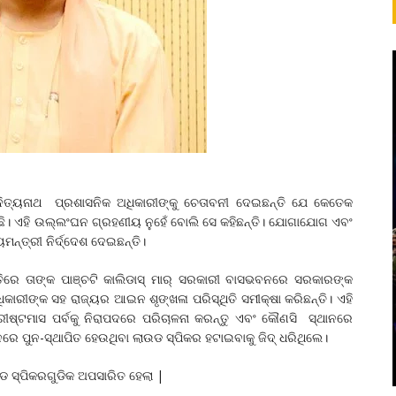
ିତ୍ୟନାଥ ପ୍ରଶାସନିକ ଅଧିକାରୀଙ୍କୁ ଚେତାବନୀ ଦେଇଛନ୍ତି ଯେ କେତେକ
ାଉଛି। ଏହି ଉଲ୍ଲଂଘନ ଗ୍ରହଣୀୟ ନୁହେଁ ବୋଲି ସେ କହିଛନ୍ତି। ଯୋଗାଯୋଗ ଏବଂ
ନ୍ତ୍ରୀ ନିର୍ଦ୍ଦେଶ ଦେଇଛନ୍ତି।
ାତିରେ ତାଙ୍କ ପାଞ୍ଚଟି କାଲିଡାସ୍ ମାର୍ ସରକାରୀ ବାସଭବନରେ ସରକାରଙ୍କ
ିକାରୀଙ୍କ ସହ ରାଜ୍ୟର ଆଇନ ଶୃଙ୍ଖଳା ପରିସ୍ଥିତି ସମୀକ୍ଷା କରିଛନ୍ତି। ଏହି
ରୀଷ୍ଟମାସ ପର୍ବକୁ ନିରାପଦରେ ପରିଚାଳନା କରନ୍ତୁ ଏବଂ କୌଣସି ସ୍ଥାନରେ
ଥାନରେ ପୁନ-ସ୍ଥାପିତ ହେଉଥିବା ଲାଉଡ ସ୍ପିକର ହଟାଇବାକୁ ଜିଦ୍ ଧରିଥିଲେ।
ାଉଡ ସ୍ପିକରଗୁଡିକ ଅପସାରିତ ହେଲା |