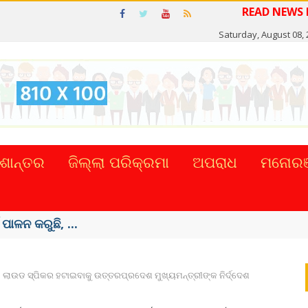
Saturday, August 08,
ଶାନ୍ତର
ଜିଲ୍ଲା ପରିକ୍ରମା
ଅପରାଧ
ମନୋରଞ
ଟାଲ୍ ନେଣଦେଣ ...
ଲାଉଡ ସ୍ପିକର ହଟାଇବାକୁ ଉତ୍ତରପ୍ରଦେଶ ମୁଖ୍ୟମନ୍ତ୍ରୀଙ୍କ ନିର୍ଦ୍ଦେଶ