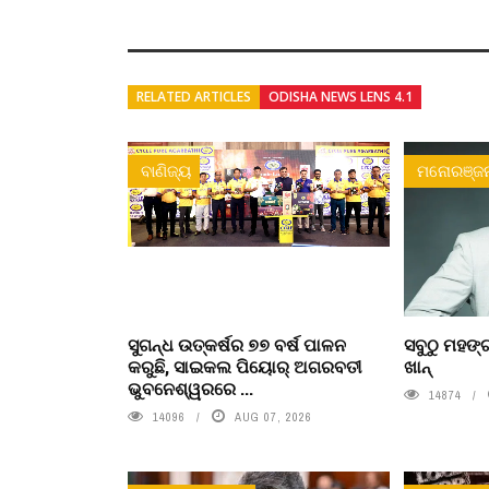
RELATED ARTICLES
ODISHA NEWS LENS 4.1
ବାଣିଜ୍ୟ
ମନୋରଞ୍ଜ
ସୁଗନ୍ଧ ଉତ୍କର୍ଷର ୭୭ ବର୍ଷ ପାଳନ
ସବୁଠୁ ମହଙ୍ଗ
କରୁଛି, ସାଇକଲ ପିୟୋର୍‌ ଅଗରବତୀ
ଖାନ୍
ଭୁବନେଶ୍ୱରରେ ...
14874
14096
AUG 07, 2026