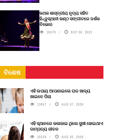
କଥକ ଶାସ୍ତ୍ରୀୟ ନୃତ୍ୟ ସହିତ
ହିନ୍ଦୁସ୍ଥାନୀ କଣ୍ଠ ସଙ୍ଗୀତରେ ଦର୍ଶକ
ବିଭୋର
18079
SEP 06, 2023
ବିଶେଷ
ଏହି ଉପାୟ ଆପଣାଇଲେ ଘର ଖାଦ୍ୟ
ଖାଇବେ ପିଲା
13657
AUG 07, 2026
ଏହି ସ୍ଥାନରେ କଳାଜାଇ ଥିଲେ ସୁଖୀ ହୋଇଥାଏ
ଦାମ୍ପତ୍ୟ ଜୀବନ
15539
AUG 05, 2026