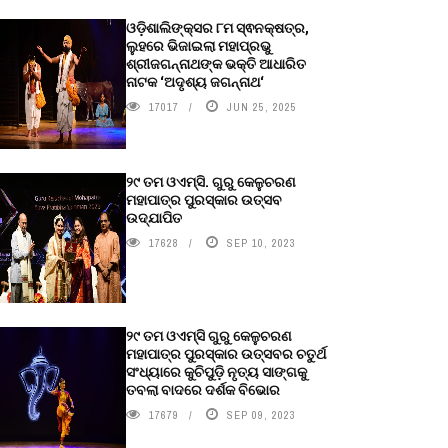
ଓଡ଼ିଶାଲିଙ୍କ୍ସର ୮ମ ସ୍ଵନକ୍ଷତ୍ର,
ଲୁହରେ ଭିଜାଇଲା ମହାପ୍ରଭୁ
ଶ୍ରୀଜଗନ୍ନାଥଙ୍କ ଭକ୍ତି ଆଧାରିତ
ନାଟକ ‘ଅଦୃଶ୍ୟ ଜଗନ୍ନାଥ‘
17017
JUN 25, 2025
୨୯ ତମ ଓଏମ୍‌ସି. ଗୁରୁ କେଳୁଚରଣ
ମହାପାତ୍ର ପୁରସ୍କାର ଉତ୍ସବ
ଉଦ୍‍ଯାପିତ
17628
SEP 10, 2023
୨୯ ତମ ଓଏମ୍‌ସି ଗୁରୁ କେଳୁଚରଣ
ମହାପାତ୍ର ପୁରସ୍କାର ଉତ୍ସବର ଚତୁର୍ଥ
ସଂଧ୍ୟାରେ କୁଚିପୁଡ଼ି ନୃତ୍ୟ ସାଙ୍ଗକୁ
ତବଲା ବାଦରେ ଦର୍ଶକ ବିଭୋର
17679
SEP 09, 2023