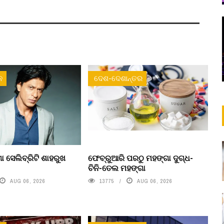
ନ
ଦେଶ-ଦେଶାନ୍ତର
ା ସେଲିବ୍ରିଟି ଶାହରୁଖ
ଫେବ୍ରୁଆରି ପରଠୁ ମହଙ୍ଗା ଦୁଗ୍ଧ-
ଚିନି-ତେଲ ମହଙ୍ଗା
AUG 06, 2026
13775
AUG 06, 2026