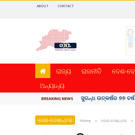
ABOUT
CONTACT
ରାଜ୍ୟ
ରାଜନୀତି
ଦେଶ-ଦେ
ଅନ୍ୟାନ୍ୟ
ୟୁପିଆଇ ଓ ଅନ୍ୟାନ୍ୟ ଡିଜି
BREAKING NEWS
ଦେଶ-ଦେଶାନ୍ତର
Home
››
ଦେଶ-ଦେଶାନ୍ତର
››