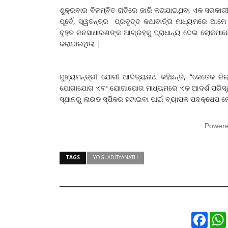
ଶୁକ୍ରବାର ବିଳମ୍ବିତ ରାତିରେ ଜାରି କରାଯାଇଥିବା ଏକ ସରକାରୀ ବ
ପୂର୍ବେ, ସ୍ୱତନ୍ତ୍ର ପ୍ରବୃତ୍ତ କଥାବାର୍ତ୍ତା ମାଧ୍ୟମରେ ଆମେ 
ବୃହତ ଜନସାଧାରଣଙ୍କ ଆଗ୍ରହକୁ ପ୍ରାଧାନ୍ୟ ଦେଇ ଲୋକମାନେ ତ
କରାଯାଇଥିଲା |
ମୁଖ୍ୟମନ୍ତ୍ରୀ ଯୋଗୀ ଆଦିତ୍ୟନାଥ କହିଛନ୍ତି, “କେତେକ ଜି
ଯୋଗାଯୋଗ ଏବଂ ଯୋଗାଯୋଗ ମାଧ୍ୟମରେ ଏକ ଆଦର୍ଶ ପରିସ୍ଥିତି ସ
ସ୍ଥାନରୁ ଲାଉଡ ସ୍ପିକର ହଟାଇବା ପାଇଁ ବ୍ୟାପକ ପଦକ୍ଷେପ 
Power
TAGS
YOGI ADITYANATH
Faceb