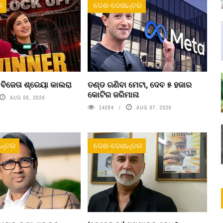
ନ
ଦେଶ-ଦେଶାନ୍ତର
’ ବିଜେତା ଶ୍ରେୟା କାଲରା
ତଣ୍ଡ ଗଣିବା ମେଟା, ଦେବ ୫ ହଜାର
କୋଟିର ଜରିମାନା
AUG 06, 2026
14284
AUG 07, 2026
ନ୍ତର
ଦେଶ-ଦେଶାନ୍ତର