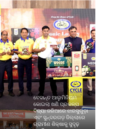
ବେଦାନ୍ତ ଆଲୁମିନିୟମ
କୋଇଲା ଖଣି ପ୍ରକଳ୍ପ
ବିଦ୍ୟା ଜରିଆରେ ଝାରସୁଗୁଡ଼ା
ଏବଂ ସୁନ୍ଦରଗଡ଼ ଜିଲ୍ଲାରେ
ଗ୍ରାମୀଣ ଶିକ୍ଷାକୁ ସୁଦୃଢ଼