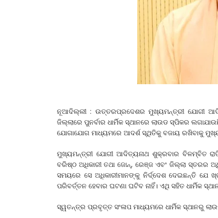
ନୂଆଦିଲ୍ଲୀ : ଉତ୍ତରପ୍ରଦେଶର ମୁଖ୍ୟମନ୍ତ୍ରୀ ଯୋଗୀ ଆଦ
ଜିଲ୍ଲାରେ ପୁନର୍ବାର ଧାର୍ମିକ ସ୍ଥାନରେ ଲାଉଡ ସ୍ପିକର ଲଗାଯ
ଯୋଗାଯୋଗ ମାଧ୍ୟମରେ ଆଦର୍ଶ ସ୍ଥିତିକୁ ବଜାୟ ରଖିବାକୁ ମୁଖ୍ୟମ
ମୁଖ୍ୟମନ୍ତ୍ରୀ ଯୋଗୀ ଆଦିତ୍ୟନାଥ ଶୁକ୍ରବାର ବିଳମ୍ବିତ ର
ବରିଷ୍ଠ ଅଧିକାରୀ ତଥା ଜୋନ୍, ରେଞ୍ଜ ଏବଂ ଜିଲ୍ଲା ସ୍ତରର ଅଧ
ସମୟରେ ସେ ଅଧିକାରୀମାନଙ୍କୁ ନିର୍ଦ୍ଦେଶ ଦେଇଛନ୍ତି ଯେ ଖ୍
ପରିବର୍ତ୍ତନ ହେବାର ଘଟଣା ଘଟିବ ନାହିଁ। ଏଥି ସହିତ ଧାର୍ମିକ ସ୍
ସ୍ୱତନ୍ତ୍ର ପ୍ରବୃତ୍ତ ସଂଳାପ ମାଧ୍ୟମରେ ଧାର୍ମିକ ସ୍ଥାନରୁ ଲ