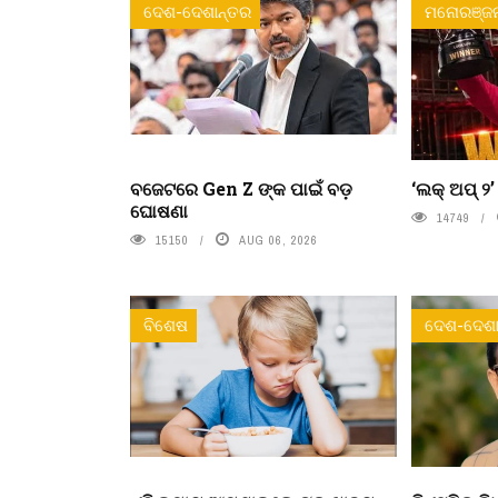
ଦେଶ-ଦେଶାନ୍ତର
ମନୋରଞ୍ଜ
ବଜେଟରେ Gen Z ଙ୍କ ପାଇଁ ବଡ଼
‘ଲକ୍ ଅପ୍ ୨
ଘୋଷଣା
14749
15150
AUG 06, 2026
ବିଶେଷ
ଦେଶ-ଦେଶା