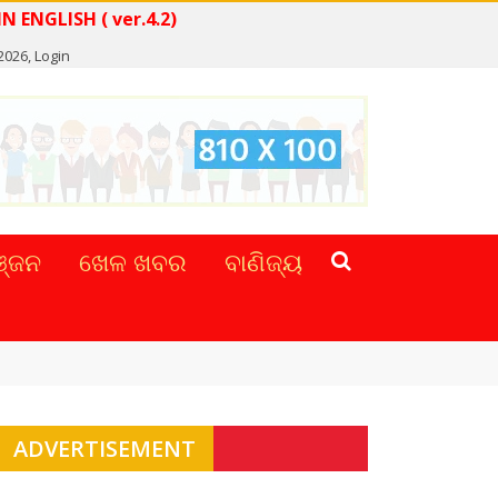
READ NEWS IN ENGLISH ( ver.4.2)
 2026,
Login
୍ଜନ
ଖେଳ ଖବର
ବାଣିଜ୍ୟ
ADVERTISEMENT