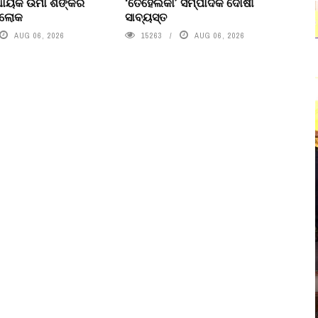
ବିଧାୟକ ଉମା ଶଙ୍କର
‘ତେହେଲକା’ ସମ୍ପାଦକ ଦୋଷୀ
ରଲୋକ
ସାବ୍ୟସ୍ତ
AUG 06, 2026
15263
AUG 06, 2026