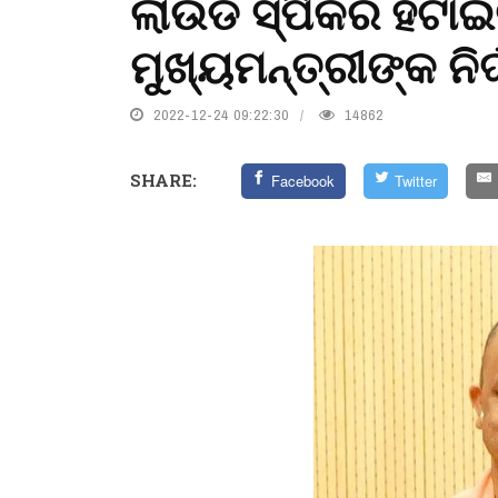
ଲାଉଡ ସ୍ପିକର ହଟା
ମୁଖ୍ୟମନ୍ତ୍ରୀଙ୍କ ନିର
2022-12-24 09:22:30
14862
SHARE:
Facebook
Twitter