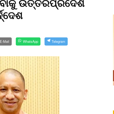
ଇବାକୁ ଉତ୍ତରପ୍ରଦେଶ
୍ଦ୍ଦେଶ
E-Mail
WhatsApp
Telegram