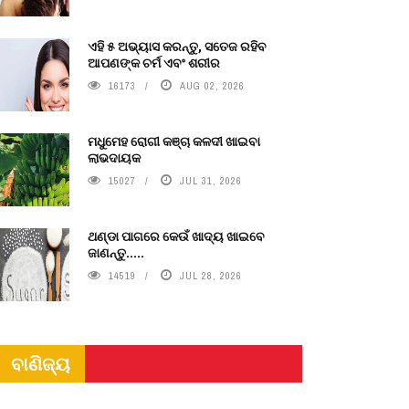
ଏହି ୫ ଅଭ୍ୟାସ କରନ୍ତୁ, ସତେଜ ରହିବ
ଆପଣଙ୍କ ଚର୍ମ ଏବଂ ଶରୀର
16173
AUG 02, 2026
ମଧୁମେହ ରୋଗୀ କଞ୍ଚା କଳଦୀ ଖାଇବା
ଲାଭଦାୟକ
15027
JUL 31, 2026
ଥଣ୍ଡା ପାଗରେ କେଉଁ ଖାଦ୍ୟ ଖାଇବେ
ଜାଣନ୍ତୁ.....
14519
JUL 28, 2026
ବାଣିଜ୍ୟ